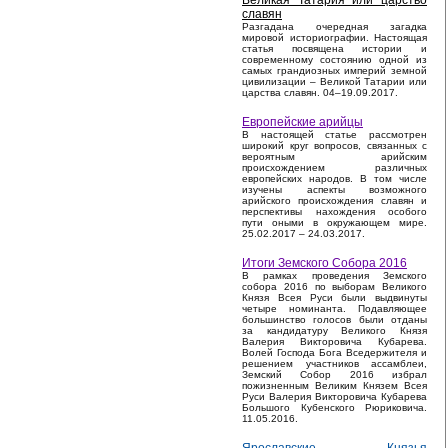
Великая Татария или царство
славян
Разгадана очередная загадка
мировой историографии. Настоящая
статья посвящена истории и
современному состоянию одной из
самых грандиозных империй земной
цивилизации – Великой Татарии или
царства славян. 04–19.09.2017.
Европейские арийцы
В настоящей статье рассмотрен
широкий круг вопросов, связанных с
вероятным арийским
происхождением различных
европейских народов. В том числе
изучены аспекты возможного
арийского происхождения славян и
перспективы нахождения особого
пути оными в окружающем мире.
25.02.2017 – 24.03.2017.
Итоги Земского Собора 2016
В рамках проведения Земского
собора 2016 по выборам Великого
Князя Всея Руси были выдвинуты
четыре номинанта. Подавляющее
большинство голосов были отданы
за кандидатуру Великого Князя
Валерия Викторовича Кубарева.
Волей Господа Бога Вседержителя и
решением участников ассамблеи,
Земский Собор 2016 избрал
пожизненным Великим Князем Всея
Руси Валерия Викторовича Кубарева
Большого Кубенского Рюриковича.
11.05.2016.