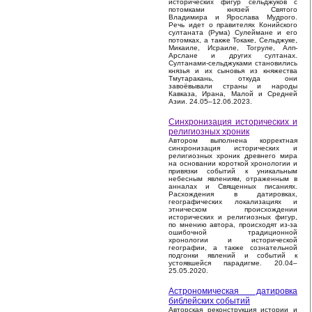
исторических фигур сельджуков с
потомками князей Святого
Владимира и Ярослава Мудрого.
Речь идет о правителях Конийского
султаната (Рума) Сулеймане и его
потомках, а также Токаке, Сельджуке,
Микаиле, Исраиле, Тогруле, Алп-
Арслане и других султанах.
Султанами-сельджуками становились
князья и их сыновья из княжества
Тмутаракань, откуда они
завоёвывали страны и народы
Кавказа, Ирана, Малой и Средней
Азии. 24.05–12.06.2023.
Синхронизация исторических и
религиозных хроник
Автором выполнена корректная
синхронизация исторических и
религиозных хроник древнего мира
на основании короткой хронологии и
привязки событий к уникальным
небесным явлениям, отраженным в
анналах и Священных писаниях.
Расхождения в датировках,
географических локализациях и
этническом происхождении
исторических и религиозных фигур,
по мнению автора, происходят из-за
ошибочной традиционной
хронологии и исторической
географии, а также сознательной
подгонки явлений и событий к
устоявшейся парадигме. 20.04–
25.05.2020.
Астрономическая датировка
библейских событий
Авторская реконструкция истории и