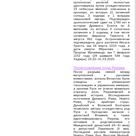
хронологии религий полностью
удостоверена путем отождествления
15 небесных явлений, описанных в
хрониках, из которых 11 затмений
солнца, 3 зодиака и 1 вспышка
сверхновой звезды. Подтвержден
хронологический сдвиг на 1780 лет в
истории Древнего Египта по 6
явлениям, из которых 3 солнечных
затмения и 3 зодиака, в том числе
затмение фараона Такелота 8
августа 891 года. Астрономически
подтверждена дата распятия Иисуса
Христа, как 18 марта 1010 года, и
дата смерти Ибрагима – сына
Пророка Мухаммеда, как 7 февраля
1152 года (28 шавваля 546 года
Хиджры). 20.02–31.03.2020.
Происхождение рода Рюрика
После разрыва связей между
метрополией и русскими
княжествами, анналы Византии были
очищены от упоминания
«иноземцев» в управлении империи,
а хроники Руси не успели правильно
отразить роль Рюриковичей в
мировой истории. Исследование
источников Древнего Рима, Нового
Рима, Руси, арабских стран,
Дунайской и Волжской Болгарии
позволило автору отождествить род
Руси и булгарских каганов с
династией Флавиев, а также
идентифицировать Рюрика, его
потомков и родственников с
Македонской династией (IX–XI века)
и династией Лакапинов (X век).
Последним русским императором
Нового Рима был Ярослав Мудрый,