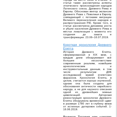
статье также рассмотрены аспекты
этнического происхождения народов
Латинского союза, Древнего Рима и
Европы. Обоснован вектор экспансии
Древнего Рима с Поволжья в Европу,
совпадающий с потоками миграции
Великого перенаселения народов и
распространения PIE. Кроме того, в
статье рассмотрена динамика роста
и убыли населения Древнего Рима в
местах локализации с момента его
создания до заката и
трансформации. 23.06–16.07.2019.
Короткая хронология Древнего
Египта
История Древнего Египта,
сформированная в XIX веке, с
каждым днем обнаруживает всё
большее несоответствие
современным реалиям, новейшим
археологическим и
инструментальным данным, в том
числе результатам ДНК
исследований мумий египетских
фараонов. Хронология Египта, в
целом, считается хорошо изученной,
однако она была создана для
обоснования античности еврейского
народа, а не для научного описания
одной из древнейших земных
цивилизаций. Авторская
реконструкция хронологии Древнего
Египта обнаружила временной сдвиг
в размере 1780 лет в глубину веков
от истинных датировок событий. 1-
16.06.2019.