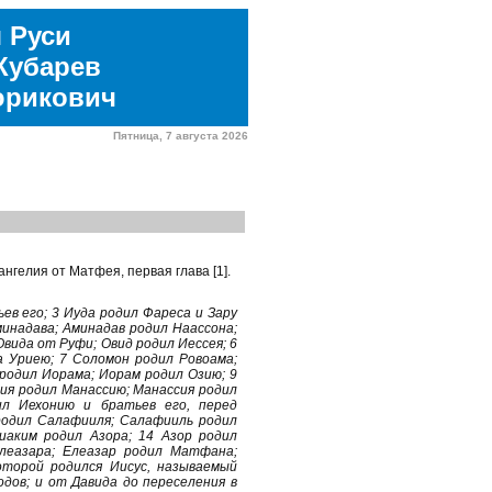
 Руси
Кубарев
юрикович
Пятница, 7 августа 2026
гелия от Матфея, первая глава [1].
ев его; 3 Иуда родил Фареса и Зару
инадава; Аминадав родил Наассона;
вида от Руфи; Овид родил Иессея; 6
а Уриею; 7 Соломон родил Ровоама;
родил Иорама; Иорам родил Озию; 9
кия родил Манассию; Манассия родил
ил Иехонию и братьев его, перед
 родил Салафииля; Салафииль родил
лиаким родил Азора; 14 Азор родил
Елеазара; Елеазар родил Матфана;
торой родился Иисус, называемый
дов; и от Давида до переселения в