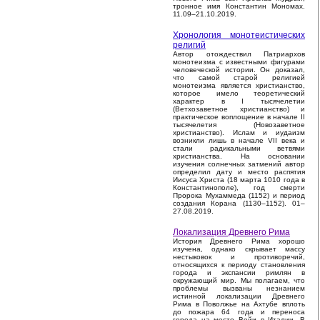
тронное имя Константин Мономах.
11.09–21.10.2019.
Хронология монотеистических
религий
Автор отождествил Патриархов
монотеизма с известными фигурами
человеческой истории. Он доказал,
что самой старой религией
монотеизма является христианство,
которое имело теоретический
характер в I тысячелетии
(Ветхозаветное христианство) и
практическое воплощение в начале II
тысячелетия (Новозаветное
христианство). Ислам и иудаизм
возникли лишь в начале VII века и
стали радикальными ветвями
христианства. На основании
изучения солнечных затмений автор
определил дату и место распятия
Иисуса Христа (18 марта 1010 года в
Константинополе), год смерти
Пророка Мухаммеда (1152) и период
создания Корана (1130–1152). 01–
27.08.2019.
Локализация Древнего Рима
История Древнего Рима хорошо
изучена, однако скрывает массу
нестыковок и противоречий,
относящихся к периоду становления
города и экспансии римлян в
окружающий мир. Мы полагаем, что
проблемы вызваны незнанием
истинной локализации Древнего
Рима в Поволжье на Ахтубе вплоть
до пожара 64 года и переноса
города на место Вейи в Италии. В