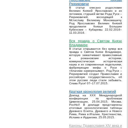
Ярославские Князья
Рюриковичи
В статье описано родословие
Великих Князей Ярославских и их
потомков, старшей ветви Рода Руси –
Рюриковичей, восходящей к
Мстиславу Великому Мономашичу.
Род Ярославских Великих Князей
продолжили Князья Большие
Кубенские – Кубаревы. 22.02.2016–
11.03.2016.
Вся правда о Святом Князе
Владимире
В статье открывается без купюр вся
правда о Святом Князе Владимире,
которую замалчивают православные
и романовские историки,
коммунистическая историческая
наука и их современные подельники,
фабрикующие мифы о Руси с
«благими намереньями». Род Руси –
Рюриковичей создал Православие и
российскую государственность, об
этом русские люди стали забывать.
Слава Руси! 07–17.07.2015.
Краткая хронология религий
Доклад на XXX Международной
конференции по проблемам
Цивилизации, 25.04.2015, Москва,
РосНоУ. В докладе представлены
итоговые хронологические таблицы
Древнего Египта, Древнего и Нового
Рима, Рима в Италии, Христианства,
Ислама и Иудаизма. 25.05.2015.
Каноны Православия XIV века и