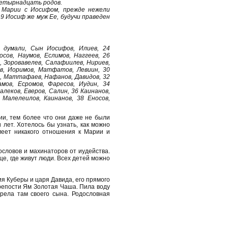
четырнадцать родов.
 Марии с Иосифом, прежде нежели
19 Иосиф же муж Ее, будучи праведен
 думали, Сын Иосифов, Илиев, 24
ов, Наумов, Еслимов, Наггеев, 26
 Зоровавелев, Салафиилев, Нириев,
ов, Иоримов, Матфатов, Левиин, 30
в, Маттафаев, Нафанов, Давидов, 32
амов, Есромов, Фаресов, Иудин, 34
алеков, Еверов, Салин, 36 Каинанов,
 Малелеилов, Каинанов, 38 Еносов,
ии, тем более что они даже не были
лет. Хотелось бы узнать, как можно
меет никакого отношения к Марии и
словов и махинаторов от иудейства.
це, где живут люди. Всех детей можно
я Куберы и царя Давида, его прямого
крепости Ям Золотая Чаша. Пила воду
рела там своего сына. Родословная