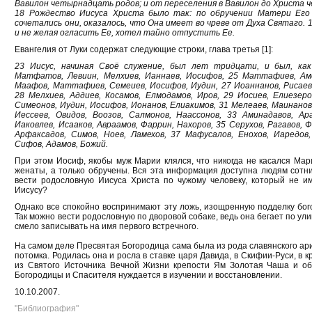
Вавилон четырнадцать родов; и от переселения в Вавилон до Христа 
18 Рождество Иисуса Христа было так: по обручении Матери Его
сочетались они, оказалось, что Она имеет во чреве от Духа Святаго. 
и не желая огласить Ее, хотел тайно отпустить Ее.
Евангелия от Луки содержат следующие строки, глава третья [1]:
23 Иисус, начиная Своё служение, был лет тридцати, и был, как
Матфатов, Левиин, Мелхиев, Ианнаев, Иосифов, 25 Маттафиев, Амос
Маафов, Маттафиев, Семеиев, Иосифов, Иудин, 27 Иоаннанов, Рисаев,
28 Мелхиев, Аддиев, Косамов, Елмодамов, Иров, 29 Иосиев, Елиезер
Симеонов, Иудин, Иосифов, Ионанов, Елиакимов, 31 Мелеаев, Маинано
Иессеев, Овидов, Воозов, Салмонов, Наассонов, 33 Аминадавов, Ар
Иаковлев, Исааков, Авраамов, Фаррин, Нахоров, 35 Серухов, Рагавов, Ф
Арфаксадов, Симов, Ноев, Ламехов, 37 Мафусалов, Енохов, Иаредов,
Сифов, Адамов, Божий.
При этом Иосиф, якобы муж Марии клялся, что никогда не касался Мар
женаты, а только обручены. Вся эта информация доступна людям сотни 
вести родословную Иисуса Христа по чужому человеку, который не и
Иисусу?
Однако все спокойно воспринимают эту ложь, изощренную подделку бого
Так можно вести родословную по дворовой собаке, ведь она бегает по ули
смело записывать на имя первого встречного.
На самом деле Пресвятая Богородица сама была из рода славянского ари
потомка. Родилась она и росла в ставке царя Давида, в Скифии-Руси, в 
из Святого Источника Вечной Жизни крепости Ям Золотая Чаша и об
Богородицы и Спасителя нуждается в изучении и восстановлении.
10.10.2007.
"Библиография"