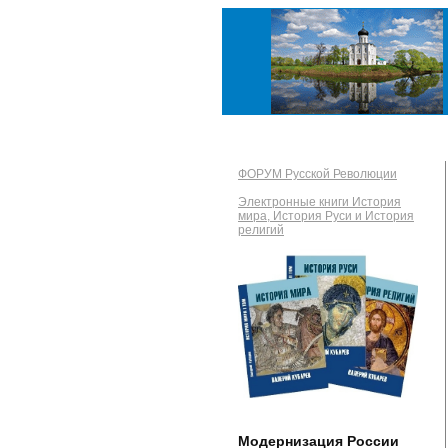
ФОРУМ Русской Революции
Электронные книги История
мира, История Руси и История
религий
Модернизация России