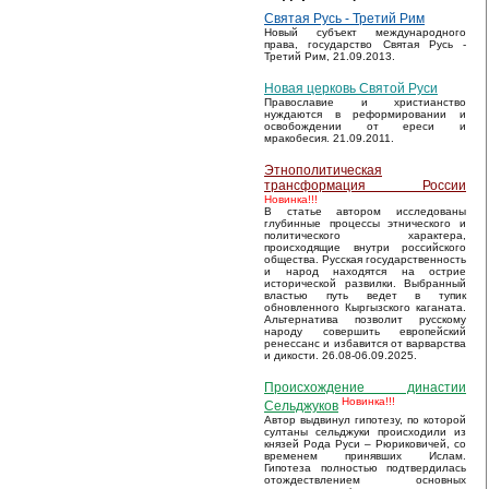
Святая Русь - Третий Рим
Новый субъект международного
права, государство Святая Русь -
Третий Рим, 21.09.2013.
Новая церковь Святой Руси
Православие и христианство
нуждаются в реформировании и
освобождении от ереси и
мракобесия. 21.09.2011.
Этнополитическая
трансформация России
Новинка!!!
В статье автором исследованы
глубинные процессы этнического и
политического характера,
происходящие внутри российского
общества. Русская государственность
и народ находятся на острие
исторической развилки. Выбранный
властью путь ведет в тупик
обновленного Кыргызского каганата.
Альтернатива позволит русскому
народу совершить европейский
ренессанс и избавится от варварства
и дикости. 26.08-06.09.2025.
Происхождение династии
Новинка!!!
Сельджуков
Автор выдвинул гипотезу, по которой
султаны сельджуки происходили из
князей Рода Руси – Рюриковичей, со
временем принявших Ислам.
Гипотеза полностью подтвердилась
отождествлением основных