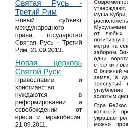
Современно
Святая Русь -
утверждают,
Третий Рим
Иуша Кубри, 
Новый субъект
расположены
Мусульмане 
международного
от любых б
права, государство
позитивную э
Святая Русь - Третий
метра на се
Рим, 21.09.2013.
забором. Во
одни ворот
Новая церковь
стрелки и вы
Святой Руси
В ближней ч
земле, в да
Православие и
треснутый 
христианство
углубление
нуждаются в
золотым дис
реформировании и
Гора Бейкос
освобождении от
колючей пр
ереси и мракобесия.
украшает рел
21.09.2011.
можно прое