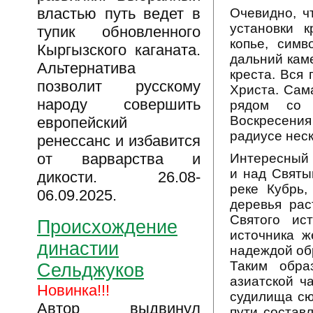
властью путь ведет в
Очевидно, ч
установки к
тупик обновленного
копье, симв
Кыргызского каганата.
дальний каме
Альтернатива
креста. Вся
позволит русскому
Христа. Сам
народу совершить
рядом со 
Воскресения
европейский
радиусе неск
ренессанс и избавится
от варварства и
Интересный 
и над Святы
дикости. 26.08-
реке Кубрь,
06.09.2025.
деревья рас
Святого ис
Происхождение
источника ж
династии
надеждой об
Таким обра
Сельджуков
азиатской ч
Новинка!!!
судилища сю
Автор выдвинул
пути состав