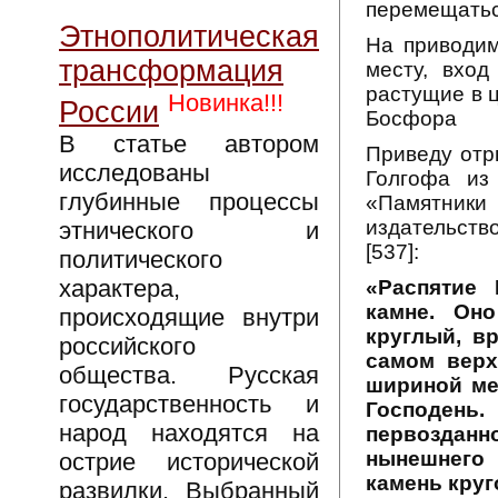
перемещаться
Этнополитическая
На приводим
трансформация
месту, вход
растущие в ц
Новинка!!!
России
Босфора
В статье автором
Приведу отр
исследованы
Голгофа из
глубинные процессы
«Памятники
издательств
этнического и
[537]:
политического
характера,
«Распятие 
камне. Он
происходящие внутри
круглый, вр
российского
самом верх
общества. Русская
шириной ме
государственность и
Господень
народ находятся на
первозданн
нынешнего 
острие исторической
камень круг
развилки. Выбранный