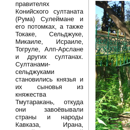
правителях
Конийского султаната
(Рума) Сулеймане и
его потомках, а также
Токаке, Сельджуке,
Микаиле, Исраиле,
Тогруле, Алп-Арслане
и других султанах.
Султанами-
сельджуками
становились князья и
их сыновья из
княжества
Тмутаракань, откуда
они завоёвывали
страны и народы
Кавказа, Ирана,