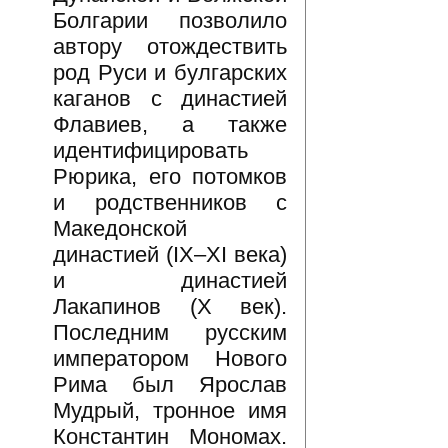
Болгарии позволило
автору отождествить
род Руси и булгарских
каганов с династией
Флавиев, а также
идентифицировать
Рюрика, его потомков
и родственников с
Македонской
династией (IX–XI века)
и династией
Лакапинов (X век).
Последним русским
императором Нового
Рима был Ярослав
Мудрый, тронное имя
Константин Мономах.