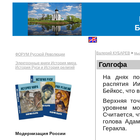
Б
Валерий КУБАРЕВ
>
Мыс
ФОРУМ Русской Революции
Голгофа
Электронные книги История мира,
История Руси и История религий
На днях по
распятия И
Бейкос, что 
Верхняя то
уровнем мо
Считается, 
голова Адам
Геракла.
Модернизация России