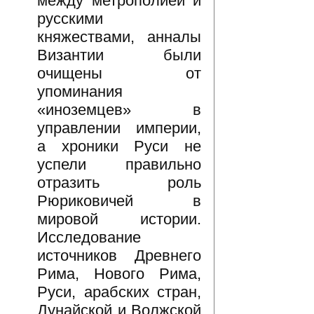
между метрополией и
русскими
княжествами, анналы
Византии были
очищены от
упоминания
«иноземцев» в
управлении империи,
а хроники Руси не
успели правильно
отразить роль
Рюриковичей в
мировой истории.
Исследование
источников Древнего
Рима, Нового Рима,
Руси, арабских стран,
Дунайской и Волжской