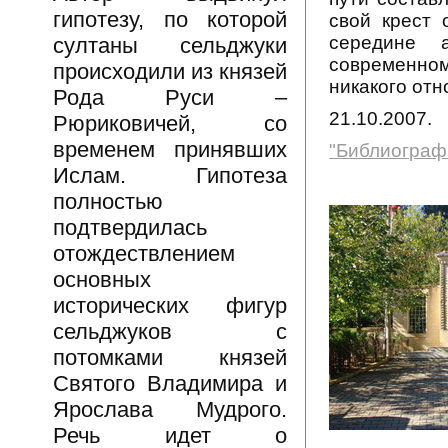
гипотезу, по которой
свой крест 
середине 
султаны сельджуки
современном
происходили из князей
никакого от
Рода Руси –
21.10.2007.
Рюриковичей, со
временем принявших
"Библиограф
Ислам. Гипотеза
полностью
подтвердилась
отождествлением
основных
исторических фигур
сельджуков с
потомками князей
Святого Владимира и
Ярослава Мудрого.
Речь идет о