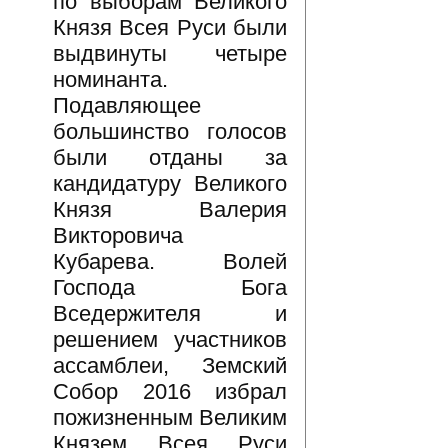
по выборам Великого
Князя Всея Руси были
выдвинуты четыре
номинанта.
Подавляющее
большинство голосов
были отданы за
кандидатуру Великого
Князя Валерия
Викторовича
Кубарева. Волей
Господа Бога
Вседержителя и
решением участников
ассамблеи, Земский
Собор 2016 избрал
пожизненным Великим
Князем Всея Руси