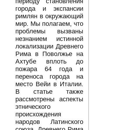
периоду становления
города и экспансии
римлян в окружающий
мир. Мы полагаем, что
проблемы вызваны
незнанием истинной
локализации Древнего
Рима в Поволжье на
Ахтубе вплоть до
пожара 64 года и
переноса города на
место Вейи в Италии.
В статье также
рассмотрены аспекты
этнического
происхождения
народов Латинского
союза, Древнего Рима