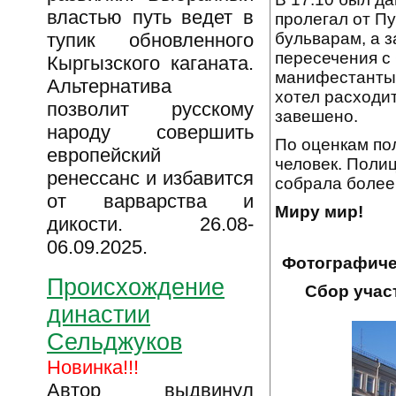
властью путь ведет в
пролегал от П
тупик обновленного
бульварам, а 
пересечения с
Кыргызского каганата.
манифестанты 
Альтернатива
хотел расходит
позволит русскому
завешено.
народу совершить
По оценкам по
европейский
человек. Полиц
ренессанс и избавится
собрала более 
от варварства и
Миру мир!
дикости. 26.08-
06.09.2025.
Фотографичес
Происхождение
Сбор учас
династии
Сельджуков
Новинка!!!
Автор выдвинул