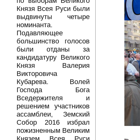
по выборам Великого
Князя Всея Руси были
выдвинуты четыре
номинанта.
Подавляющее
большинство голосов
были отданы за
кандидатуру Великого
Князя Валерия
Викторовича
Кубарева. Волей
Господа Бога
Вседержителя и
решением участников
ассамблеи, Земский
Собор 2016 избрал
пожизненным Великим
Князем Всея Руси