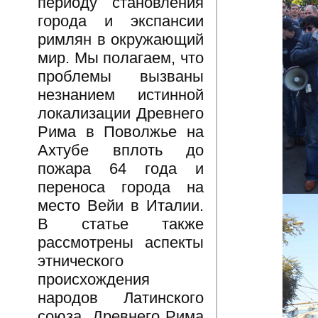
периоду становления
города и экспансии
римлян в окружающий
мир. Мы полагаем, что
проблемы вызваны
незнанием истинной
локализации Древнего
Рима в Поволжье на
Ахтубе вплоть до
пожара 64 года и
переноса города на
место Вейи в Италии.
В статье также
рассмотрены аспекты
этнического
происхождения
народов Латинского
союза, Древнего Рима