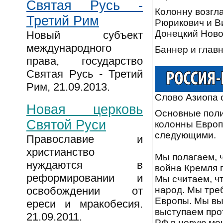
Святая Русь -
Колонну возгл
Третий Рим
Рюрикович и В
Донецкий Ново
Новый субъект
международного
Баннер и главн
права, государство
Святая Русь - Третий
Рим, 21.09.2013.
Слово Азиопа о
Новая церковь
Основные поли
Святой Руси
колонны Европ
следующими.
Православие и
христианство
Мы полагаем, ч
нуждаются в
война Кремля 
реформировании и
Мы считаем, чт
народ. Мы треб
освобождении от
Европы. Мы вы
ереси и мракобесия.
выступаем про
21.09.2011.
РФ в новую мо