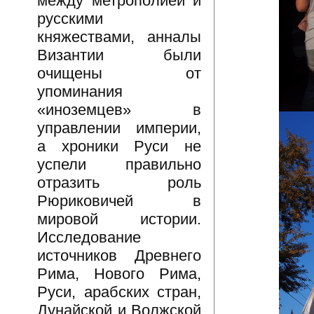
между метрополией и
русскими
княжествами, анналы
Византии были
очищены от
упоминания
«иноземцев» в
управлении империи,
а хроники Руси не
успели правильно
отразить роль
Рюриковичей в
мировой истории.
Исследование
источников Древнего
Рима, Нового Рима,
Руси, арабских стран,
Дунайской и Волжской