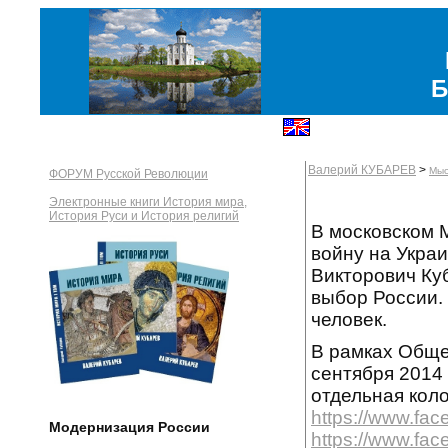
Б
Валерий КУБАРЕВ
>
Мыс
ФОРУМ Русской Революции
Электронные книги История мира,
История Руси и История религий
В московском 
войну на Укра
Викторович Ку
выбор России.
человек.
В рамках Обще
сентября 2014
отдельная кол
https://www.fa
Модернизация России
https://www.fa