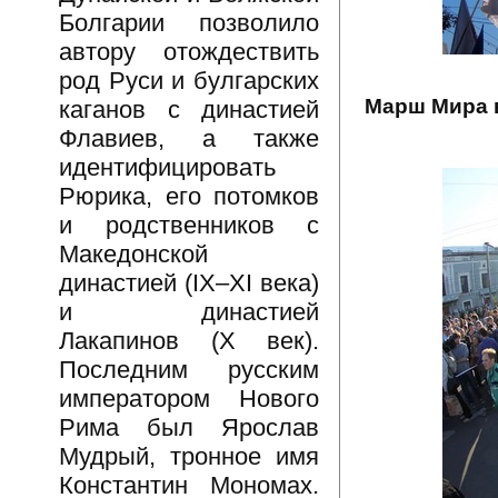
Болгарии позволило
автору отождествить
род Руси и булгарских
Марш Мира 
каганов с династией
Флавиев, а также
идентифицировать
Рюрика, его потомков
и родственников с
Македонской
династией (IX–XI века)
и династией
Лакапинов (X век).
Последним русским
императором Нового
Рима был Ярослав
Мудрый, тронное имя
Константин Мономах.