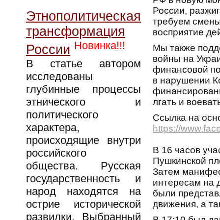
России, разжи
Этнополитическая
требуем смены
трансформация
восприятие де
Новинка!!!
России
Мы также под
войны на Украи
В статье автором
финансовой по
исследованы
в нарушении К
глубинные процессы
финансирован
этнического и
лгать и воевать
политического
Ссылка на осн
характера,
https://www.fa
происходящие внутри
В 16 часов уч
российского
Пушкинской пл
общества. Русская
Затем манифес
государственность и
интересам на 
народ находятся на
были представ
острие исторической
движения, а т
развилки. Выбранный
В 17:10 был д