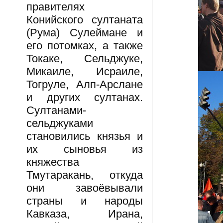
правителях
Конийского султаната
(Рума) Сулеймане и
его потомках, а также
Токаке, Сельджуке,
Микаиле, Исраиле,
Тогруле, Алп-Арслане
и других султанах.
Султанами-
сельджуками
становились князья и
их сыновья из
княжества
Тмутаракань, откуда
они завоёвывали
страны и народы
Кавказа, Ирана,