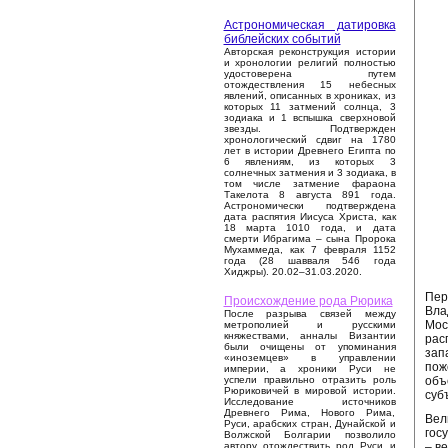
Астрономическая датировка
библейских событий
Авторская реконструкция истории
и хронологии религий полностью
удостоверена путем
отождествления 15 небесных
явлений, описанных в хрониках, из
которых 11 затмений солнца, 3
зодиака и 1 вспышка сверхновой
звезды. Подтвержден
хронологический сдвиг на 1780
лет в истории Древнего Египта по
6 явлениям, из которых 3
солнечных затмения и 3 зодиака, в
том числе затмение фараона
Такелота 8 августа 891 года.
Астрономически подтверждена
дата распятия Иисуса Христа, как
18 марта 1010 года, и дата
смерти Ибрагима – сына Пророка
Мухаммеда, как 7 февраля 1152
года (28 шавваля 546 года
Хиджры). 20.02–31.03.2020.
Пер
Происхождение рода Рюрика
Вла
После разрыва связей между
Мос
метрополией и русскими
княжествами, анналы Византии
рас
были очищены от упоминания
зап
«иноземцев» в управлении
пож
империи, а хроники Руси не
объ
успели правильно отразить роль
Рюриковичей в мировой истории.
суб
Исследование источников
Древнего Рима, Нового Рима,
Вел
Руси, арабских стран, Дунайской и
гос
Волжской Болгарии позволило
– в
автору отождествить род Руси и