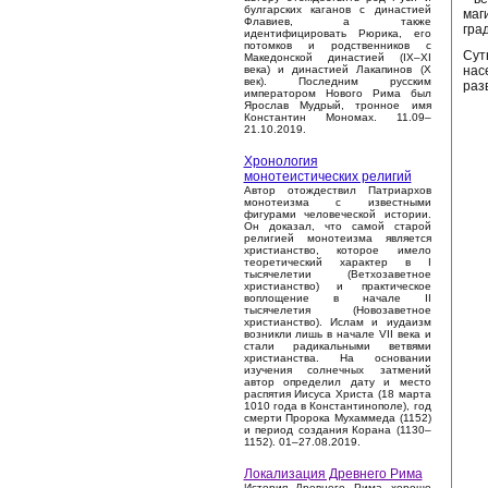
булгарских каганов с династией
маг
Флавиев, а также
гра
идентифицировать Рюрика, его
потомков и родственников с
Сут
Македонской династией (IX–XI
нас
века) и династией Лакапинов (X
век). Последним русским
раз
императором Нового Рима был
Ярослав Мудрый, тронное имя
Константин Мономах. 11.09–
21.10.2019.
Хронология
монотеистических религий
Автор отождествил Патриархов
монотеизма с известными
фигурами человеческой истории.
Он доказал, что самой старой
религией монотеизма является
христианство, которое имело
теоретический характер в I
тысячелетии (Ветхозаветное
христианство) и практическое
воплощение в начале II
тысячелетия (Новозаветное
христианство). Ислам и иудаизм
возникли лишь в начале VII века и
стали радикальными ветвями
христианства. На основании
изучения солнечных затмений
автор определил дату и место
распятия Иисуса Христа (18 марта
1010 года в Константинополе), год
смерти Пророка Мухаммеда (1152)
и период создания Корана (1130–
1152). 01–27.08.2019.
Локализация Древнего Рима
История Древнего Рима хорошо