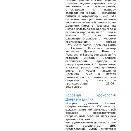
изучена, однако скрывает массу
нестыковок и противоречий,
относящихся к периоду
становления города и экспансии
римлян в окружающий мир. Мы
полагаем, что проблемы вызваны
незнанием истинной локализации
Древнего Рима в Поволжье на
Ахтубе вплоть до пожара 64 года и
переноса города на место Вейи в
Италии. В статье также
рассмотрены аспекты этнического
происхождения народов
Латинского союза, Древнего Рима
и Европы. Обоснован вектор
экспансии Древнего Рима с
Поволжья в Европу, совпадающий с
потоками миграции Великого
перенаселения народов и
распространения PIE. Кроме того,
в статье рассмотрена динамика
роста и убыли населения
Древнего Рима в местах
локализации с момента его
создания до заката и
трансформации. 23.06–
16.07.2019.
Короткая хронология
Древнего Египта
История Древнего Египта,
сформированная в XIX веке, с
каждым днем обнаруживает всё
большее несоответствие
современным реалиям, новейшим
археологическим и
инструментальным данным, в том
числе результатам ДНК
исследований мумий египетских