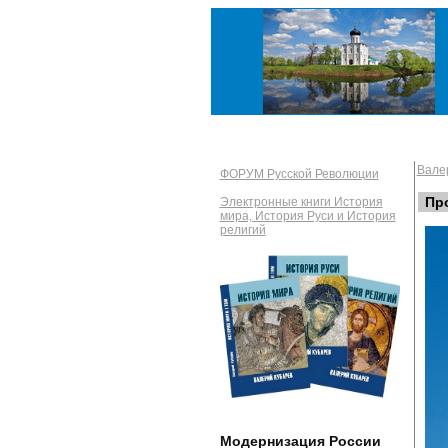
Вале
ФОРУМ Русской Революции
Пр
Электронные книги История
мира, История Руси и История
религий
Модернизация России