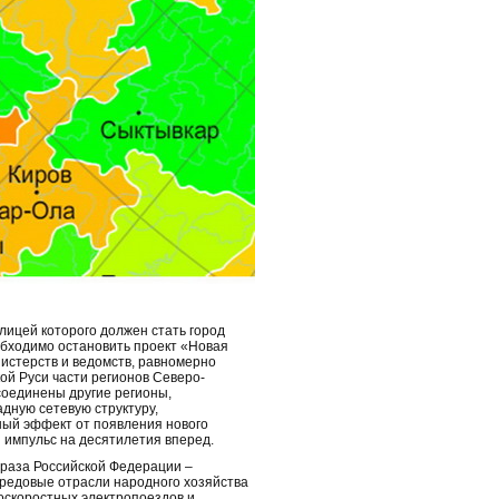
лицей которого должен стать город
обходимо остановить проект «Новая
истерств и ведомств, равномерно
ой Руси части регионов Северо-
соединены другие регионы,
адную сетевую структуру,
ный эффект от появления нового
 импульс на десятилетия вперед.
браза Российской Федерации –
передовые отрасли народного хозяйства
коскоростных электропоездов и