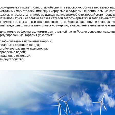
роэнергетика сможет полностью обеспечить высокоскоростные перевозки пас
ь стальных магистралей, имеющих хордовые и радиальные региональные сост
сажиры и грузы станут перемещаться на электромобилях российского произв
ет выполняться бесплатно за счет сетевой ветроэнергетики и заправочных ст
ра сможет покрывать все транспортные потребности населения и бизнеса пу
ргии воздушных масс в электрическую энергию, а через неё в кинетическую э
длагаемые реформы экономики центральной части России основаны на концеп
рмулированные Карлом Буркартом:
Возобновляемые источники энергии;
«Зеленые» здания и города;
Устойчивое развитие транспорта;
Управление водой;
Управление отходами;
Землеустройство.