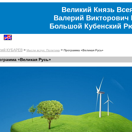
Великий Князь Все
Валерий Викторович 
Большой Кубенский Р
рий КУБАРЕВ
>
>
Мысли вслух: Политика
Программа «Великая Русь»
ограмма «Великая Русь»