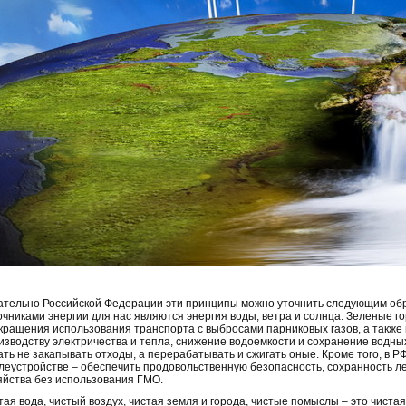
ательно Российской Федерации эти принципы можно уточнить следующим о
очниками энергии для нас являются энергия воды, ветра и солнца. Зеленые г
кращения использования транспорта с выбросами парниковых газов, а также
изводству электричества и тепла, снижение водоемкости и сохранение водных
ать не закапывать отходы, а перерабатывать и сжигать оные. Кроме того, в Р
леустройстве – обеспечить продовольственную безопасность, сохранность лес
яйства без использования ГМО.
тая вода, чистый воздух, чистая земля и города, чистые помыслы – это чистая