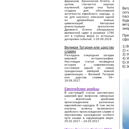
фараонов. Хронология Египта, в
целом, считается хорошо
изученной, однако она была
Вет
создана для обоснования
сет
античности еврейского народа, а
пас
не для научного описания одной
буд
из древнейших земных
цивилизаций. Авторская
вет
реконструкция хронологии
эне
Древнего Египта обнаружила
временной сдвиг в размере 1780
Пре
лет в глубину веков от истинных
сфо
датировок событий. 1-16.06.2019.
1) 
Великая Татария или царство
2) 
славян
3) 
Разгадана очередная загадка
4) 
мировой историографии.
Настоящая статья посвящена
5) 
истории и современному
6) 
состоянию одной из самых
грандиозных империй земной
цивилизации – Великой Татарии
или царства славян. 04–
19.09.2017.
Европейские арийцы
В настоящей статье рассмотрен
широкий круг вопросов, связанных
с вероятным арийским
происхождением различных
европейских народов. В том числе
изучены аспекты возможного
арийского происхождения славян и
перспективы нахождения особого
пути оными в окружающем мире.
25.02.2017 – 24.03.2017.