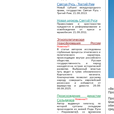
Святая Русь - Третий Рим
Новый субъект международного
права, государство Святая Русь -
Третий Рим, 21.09.2013.
Новая церковь Святой Руси
Православие и христианство
нуждаются в реформировании и
освобождении от ереси и
мракобесия. 21.09.2011.
Этнополитическая
трансформация России
Новинка!!!
В статье автором исследованы
глубинные процессы этнического и
политического характера,
происходящие внутри российского
общества. Русская
государственность и народ
находятся на острие исторической
развилки. Выбранный властью
путь ведет в тупик обновленного
Кыргызского каганата.
Альтернатива позволит русскому
народу совершить европейский
ренессанс и избавится от
варварства и дикости. 26.08-
«Ве
06.09.2025.
Про
Происхождение династии
Про
Новинка!!!
Сельджуков
бла
Автор выдвинул гипотезу, по
обе
которой султаны сельджуки
сре
происходили из князей Рода Руси
– Рюриковичей, со временем