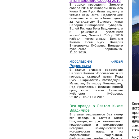
Итоги Земского Собора 2016
В рамках проведения Земского
собора 2016 по выборам Великого
Князя Всея Руси были выдвинуты
четыре номинанта. Подавляющее
большинство голосов были отданы
за кандидатуру Великого Князя
Валерия Викторовича Кубарева.
Волей Господа Бога Вседержителя
и решением участников
ассамблеи, Земский Собор 2016
избрал пожизненным Великим
Князем Всея Руси Валерия
Викторовича Кубарева Большого
Кубенского Рюриковича.
11.05.2016.
Ярославские Князья
Рюриковичи
В статье описано родословие
Великих Князей Ярославских и их
потомков, старшей ветви Рода
Руси – Рюриковичей, восходящей к
Мстиславу Великому Мономашичу.
Род Ярославских Великих Князей
продолжили Князья Большие
Кубенские – Кубаревы.
22.02.2016–11.03.2016.
Кас
Вся правда о Святом Князе
ист
Владимире
пре
В статье открывается без купюр
про
вся правда о Святом Князе
нач
Владимире, которую замалчивают
православные и романовские
зем
историки, коммунистическая
хоз
историческая наука и их
современные подельники,
Чис
фабрикующие мифы о Руси с