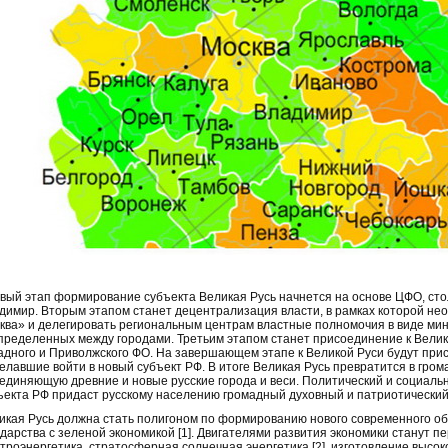
вый этап формирование субъекта Великая Русь начнется на основе ЦФО, сто
димир. Вторым этапом станет децентрализация власти, в рамках которой не
ква» и делегировать региональным центрам властные полномочия в виде мин
пределенных между городами. Третьим этапом станет присоединение к Велик
адного и Приволжского ФО. На завершающем этапе к Великой Руси будут при
елавшие войти в новый субъект РФ. В итоге Великая Русь превратится в гром
единяющую древние и новые русские города и веси. Политический и социаль
ъекта РФ придаст русскому населению громадный духовный и патриотический
икая Русь должна стать полигоном по формированию нового современного о
ударства с зеленой экономикой [1]. Двигателями развития экономики станут 
етроэнергетика, стратосферная солнечная энергетика [2], изготовление высо