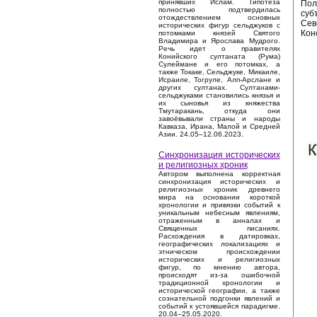
принявших Ислам. Гипотеза
Пол
полностью подтвердилась
суб
отождествлением основных
Сев
исторических фигур сельджуков с
Кон
потомками князей Святого
Владимира и Ярослава Мудрого.
Речь идет о правителях
Конийского султаната (Рума)
Сулеймане и его потомках, а
также Токаке, Сельджуке, Микаиле,
Исраиле, Тогруле, Алп-Арслане и
других султанах. Султанами-
сельджуками становились князья и
их сыновья из княжества
Тмутаракань, откуда они
завоёвывали страны и народы
Кавказа, Ирана, Малой и Средней
Азии. 24.05–12.06.2023.
Синхронизация исторических
и религиозных хроник
Автором выполнена корректная
синхронизация исторических и
религиозных хроник древнего
мира на основании короткой
хронологии и привязки событий к
уникальным небесным явлениям,
отраженным в анналах и
Священных писаниях.
Расхождения в датировках,
географических локализациях и
этническом происхождении
исторических и религиозных
фигур, по мнению автора,
происходят из-за ошибочной
традиционной хронологии и
исторической географии, а также
сознательной подгонки явлений и
событий к устоявшейся парадигме.
20.04–25.05.2020.