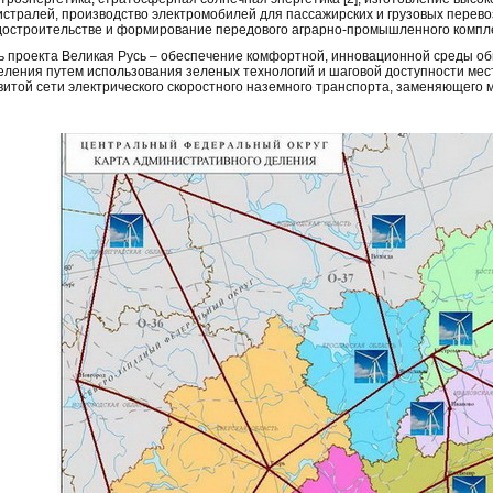
истралей, производство электромобилей для пассажирских и грузовых перевоз
достроительстве и формирование передового аграрно-промышленного компле
ь проекта Великая Русь – обеспечение комфортной, инновационной среды оби
еления путем использования зеленых технологий и шаговой доступности мес
витой сети электрического скоростного наземного транспорта, заменяющего