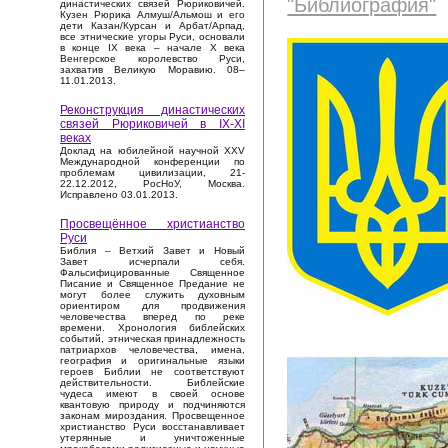
"Библиография"
династических связей Рюриковичей.
Кузен Рюрика Алмуш/Альмош и его
дети Казан/Курсан и Арбат/Арпад,
все этнические угоры Руси, основали
в конце IX века – начале X века
Венгерское королевство Руси,
захватив Великую Моравию. 08–
11.01.2013.
Реконструкция династических
связей Рюриковичей в IX-XI
веках
Доклад на юбилейной научной XXV
Международной конференции по
проблемам цивилизации, 21-
22.12.2012, РосНоУ, Москва.
Исправлено 03.01.2013.
Просвещённое христианство
Руси
Библия – Ветхий Завет и Новый
Завет исчерпали себя.
Фальсифицированные Священное
Писание и Священное Предание не
могут более служить духовным
ориентиром для продвижения
человечества вперед по реке
времени. Хронология библейских
событий, этническая принадлежность
патриархов человечества, имена,
география и оригинальные языки
героев Библии не соответствуют
действительности. Библейские
чудеса имеют в своей основе
квантовую природу и подчиняются
законам мироздания. Просвещенное
христианство Руси восстанавливает
утерянные и уничтоженные