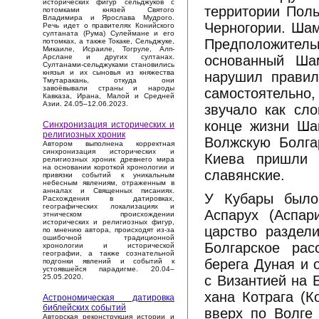
исторических фигур сельджуков с
территории Поль
потомками князей Святого
Владимира и Ярослава Мудрого.
Черногории. Шам
Речь идет о правителях Конийского
султаната (Рума) Сулеймане и его
Предположительн
потомках, а также Токаке, Сельджуке,
Микаиле, Исраиле, Тогруле, Алп-
основанный Ша
Арслане и других султанах.
Султанами-сельджуками становились
князья и их сыновья из княжества
нарушил правил
Тмутаракань, откуда они
завоёвывали страны и народы
самостоятельно,
Кавказа, Ирана, Малой и Средней
Азии. 24.05–12.06.2023.
звучало как сло
конце жизни Ша
Синхронизация исторических и
религиозных хроник
Волжскую Болга
Автором выполнена корректная
синхронизация исторических и
Киева пришли 
религиозных хроник древнего мира
на основании короткой хронологии и
славянские.
привязки событий к уникальным
небесным явлениям, отраженным в
анналах и Священных писаниях.
У Кубары было 
Расхождения в датировках,
географических локализациях и
Аспарух (Аспар
этническом происхождении
исторических и религиозных фигур,
царство раздел
по мнению автора, происходят из-за
ошибочной традиционной
Болгарское рас
хронологии и исторической
географии, а также сознательной
берега Дуная и 
подгонки явлений и событий к
устоявшейся парадигме. 20.04–
с Византией на 
25.05.2020.
хана Котрага (К
Астрономическая датировка
библейских событий
вверх по Волге 
Авторская реконструкция истории и