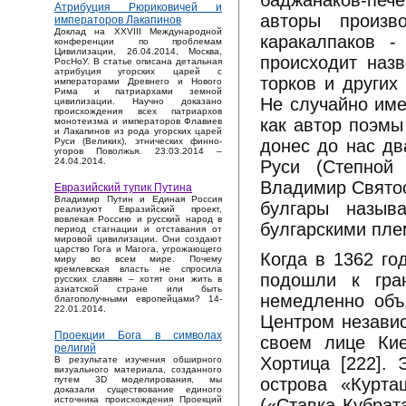
баджанаков-печ
Атрибуция Рюриковичей и
авторы произв
императоров Лакапинов
Доклад на XXVIII Международной
каракалпаков -
конференции по проблемам
Цивилизации, 26.04.2014, Москва,
происходит назв
РосНоУ. В статье описана детальная
атрибуция угорских царей с
торков и других
императорами Древнего и Нового
Рима и патриархами земной
Не случайно име
цивилизации. Научно доказано
происхождения всех патриархов
как автор поэмы 
монотеизма и императоров Флавиев
и Лакапинов из рода угорских царей
донес до нас дв
Руси (Великих), этнических финно-
угоров Поволжья. 23.03.2014 –
24.04.2014.
Руси (Степной
Владимир Святос
Евразийский тупик Путина
Владимир Путин и Единая Россия
булгары назыв
реализуют Евразийский проект,
вовлекая Россию и русский народ в
булгарскими пле
период стагнации и отставания от
мировой цивилизации. Они создают
царство Гога и Магога, угрожающего
Когда в 1362 го
миру во всем мире. Почему
кремлевская власть не спросила
подошли к гран
русских славян – хотят они жить в
азиатской стране или быть
немедленно объ
благополучными европейцами? 14-
22.01.2014.
Центром независ
Проекции Бога в символах
своем лице Киев
религий
Хортица [222]. 
В результате изучения обширного
визуального материала, созданного
острова «Курта
путем 3D моделирования, мы
доказали существование единого
источника происхождения Проекций
(«Ставка Кубрат