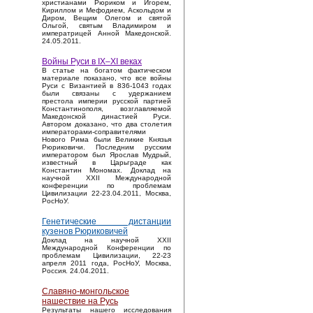
христианами Рюриком и Игорем,
Кириллом и Мефодием, Аскольдом и
Диром, Вещим Олегом и святой
Ольгой, святым Владимиром и
императрицей Анной Македонской.
24.05.2011.
Войны Руси в IX–XI веках
В статье на богатом фактическом
материале показано, что все войны
Руси с Византией в 836-1043 годах
были связаны с удержанием
престола империи русской партией
Константинополя, возглавляемой
Македонской династией Руси.
Автором доказано, что два столетия
императорами-соправителями
Нового Рима были Великие Князья
Рюриковичи. Последним русским
императором был Ярослав Мудрый,
известный в Царьграде как
Константин Мономах. Доклад на
научной XXII Международной
конференции по проблемам
Цивилизации 22-23.04.2011, Москва,
РосНоУ.
Генетические дистанции
кузенов Рюриковичей
Доклад на научной XXII
Международной Конференции по
проблемам Цивилизации, 22-23
апреля 2011 года, РосНоУ, Москва,
Россия. 24.04.2011.
Славяно-монгольское
нашествие на Русь
Результаты нашего исследования