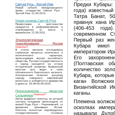
Предки Кубары: 
Святая Русь - Третий Рим
Новый субъект международного
года) известный
права, государство Святая Русь -
Третий Рим, 21.09.2013.
Татра Банат, 50
Новая церковь Святой Руси
правнук хана Ир
Православие и христианство
(406-453 года
нуждаются в реформировании и
освобождении от ереси и
современном Ст
мракобесия. 21.09.2011.
Первый раз жен
Этнополитическая
трансформация России
Кубара имел 
Новинка!!!
В статье автором исследованы
императором Ира
глубинные процессы этнического и
политического характера,
Его захороне
происходящие внутри российского
общества. Русская государственность
(Полтавская о
и народ находятся на острие
исторической развилки. Выбранный
количество зол
властью путь ведет в тупик
обновленного Кыргызского каганата.
Кубара, которые
Альтернатива позволит русскому
народу совершить европейский
каган Волжски
ренессанс и избавится от варварства
и дикости. 26.08-06.09.2025.
Византийской И
Происхождение династии
каганы.
Новинка!!!
Сельджуков
Автор выдвинул гипотезу, по которой
Племена волжски
султаны сельджуки происходили из
князей Рода Руси – Рюриковичей, со
осколках импер
временем принявших Ислам.
Гипотеза полностью подтвердилась
называли Дуло
отождествлением основных