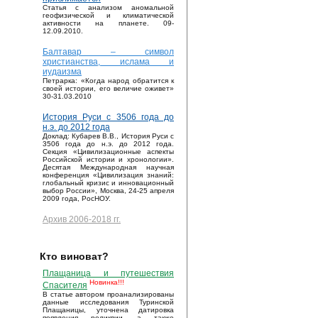
Статья с анализом аномальной
геофизической и климатической
активности на планете. 09-
12.09.2010.
Балтавар – символ
христианства, ислама и
иудаизма
Петрарка: «Когда народ обратится к
своей истории, его величие оживет»
30-31.03.2010
История Руси с 3506 года до
н.э. до 2012 года
Доклад: Кубарев В.В., История Руси с
3506 года до н.э. до 2012 года.
Секция «Цивилизационные аспекты
Российской истории и хронологии».
Десятая Международная научная
конференция «Цивилизация знаний:
глобальный кризис и инновационный
выбор России», Москва, 24-25 апреля
2009 года, РосНОУ.
Архив 2006-2018 гг.
Кто виноват?
Плащаница и путешествия
Новинка!!!
Спасителя
В статье автором проанализированы
данные исследования Туринской
Плащаницы, уточнена датировка
появления реликвии, а также