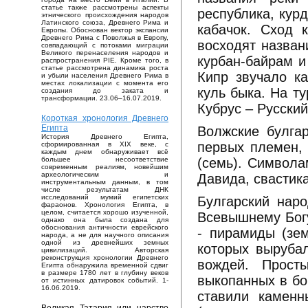
статье также рассмотрены аспекты
республика, курд
этнического происхождения народов
Латинского союза, Древнего Рима и
кабачок. Сход 
Европы. Обоснован вектор экспансии
Древнего Рима с Поволжья в Европу,
восходят назван
совпадающий с потоками миграции
Великого перенаселения народов и
курбан-байрам и 
распространения PIE. Кроме того, в
статье рассмотрена динамика роста
Кипр звучало ка
и убыли населения Древнего Рима в
местах локализации с момента его
куль быка. На ту
создания до заката и
трансформации. 23.06–16.07.2019.
Кубрус – Русский
Короткая хронология Древнего
Египта
Волжские булгар
История Древнего Египта,
первых племен, 
сформированная в XIX веке, с
каждым днем обнаруживает всё
(семь). Символа
большее несоответствие
современным реалиям, новейшим
археологическим и
Давида, свастика
инструментальным данным, в том
числе результатам ДНК
исследований мумий египетских
Булгарский нар
фараонов. Хронология Египта, в
целом, считается хорошо изученной,
Всевышнему Богу 
однако она была создана для
обоснования античности еврейского
- пирамиды (зем
народа, а не для научного описания
одной из древнейших земных
которых выруба
цивилизаций. Авторская
реконструкция хронологии Древнего
вождей. Прост
Египта обнаружила временной сдвиг
в размере 1780 лет в глубину веков
выкопанных в бо
от истинных датировок событий. 1-
16.06.2019.
ставили каменн