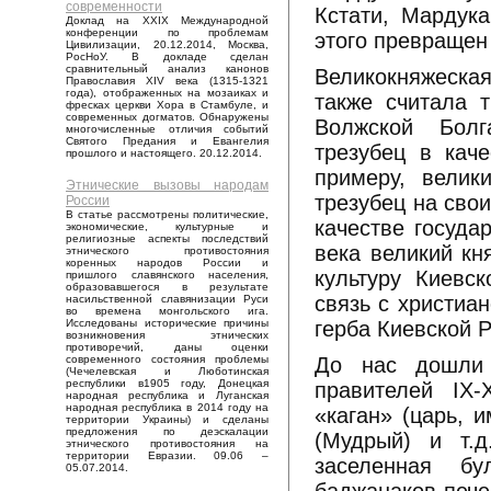
современности
Кстати, Мардук
Доклад на XXIX Международной
конференции по проблемам
этого превращен 
Цивилизации, 20.12.2014, Москва,
РосНоУ. В докладе сделан
сравнительный анализ канонов
Великокняжеска
Православия XIV века (1315-1321
года), отображенных на мозаиках и
также считала т
фресках церкви Хора в Стамбуле, и
современных догматов. Обнаружены
Волжской Болг
многочисленные отличия событий
Святого Предания и Евангелия
трезубец в каче
прошлого и настоящего. 20.12.2014.
примеру, велик
Этнические вызовы народам
трезубец на свои
России
В статье рассмотрены политические,
качестве государ
экономические, культурные и
религиозные аспекты последствий
века великий кн
этнического противостояния
коренных народов России и
культуру Киевс
пришлого славянского населения,
образовавшегося в результате
связь с христиа
насильственной славянизации Руси
во времена монгольского ига.
герба Киевской Р
Исследованы исторические причины
возникновения этнических
противоречий, даны оценки
До нас дошли 
современного состояния проблемы
(Чечелевская и Люботинская
республики в1905 году, Донецкая
правителей IX-
народная республика и Луганская
народная республика в 2014 году на
«каган» (царь, и
территории Украины) и сделаны
предложения по деэскалации
(Мудрый) и т.д
этнического противостояния на
территории Евразии. 09.06 –
заселенная бу
05.07.2014.