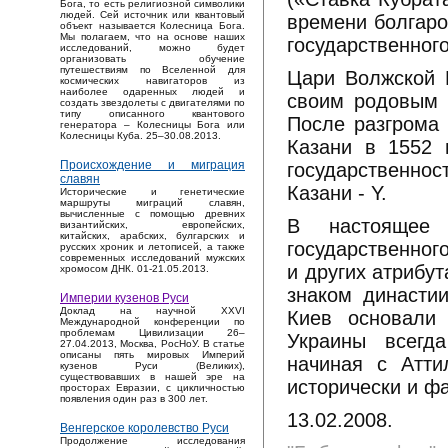
Бога, то есть религиозной символики
людей. Сей источник или квантовый
времени болгаро
объект называется Колесница Бога.
Мы полагаем, что на основе наших
государственног
исследований, можно будет
организовать обучение
путешествиям по Вселенной для
Цари Волжской Б
космических навигаторов из
наиболее одаренных людей и
своим родовым г
создать звездолеты с двигателями по
типу описанного квантового
После разгрома 
генератора – Колесницы Бога или
Колесницы Куба. 25–30.08.2013.
Казани в 1552 
Происхождение и миграция
государственно
славян
Казани - Y.
Исторические и генетические
маршруты миграций славян,
вычисленные с помощью древних
В настоящее
византийских, европейских,
китайских, арабских, булгарских и
государственного
русских хроник и летописей, а также
современных исследований мужских
и других атрибу
хромосом ДНК. 01-21.05.2013.
знаком династии
Империи кузенов Руси
Доклад на научной XXVI
Киев основали
Международной конференции по
проблемам Цивилизации 26–
Украины всегда
27.04.2013, Москва, РосНоУ. В статье
описаны пять мировых Империй
начиная с Атти
кузенов Руси (Великих),
существовавших в нашей эре на
исторически и фа
просторах Евразии, с цикличностью
появления один раз в 300 лет.
13.02.2008.
Венгерское королевство Руси
Продолжение исследования