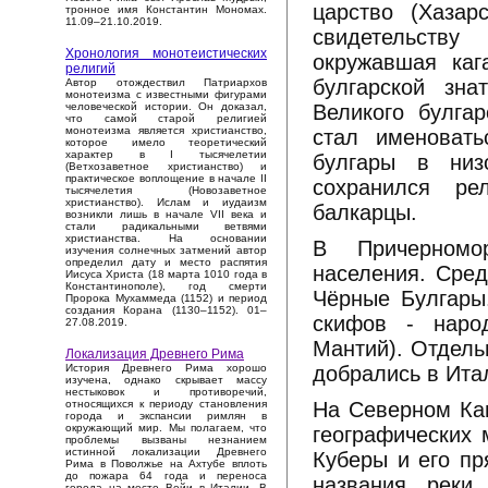
царство (Хазар
тронное имя Константин Мономах.
11.09–21.10.2019.
свидетельству
Хронология монотеистических
окружавшая каг
религий
булгарской зна
Автор отождествил Патриархов
монотеизма с известными фигурами
Великого булгар
человеческой истории. Он доказал,
что самой старой религией
монотеизма является христианство,
стал именовать
которое имело теоретический
характер в I тысячелетии
булгары в низ
(Ветхозаветное христианство) и
практическое воплощение в начале II
сохранился ре
тысячелетия (Новозаветное
христианство). Ислам и иудаизм
балкарцы.
возникли лишь в начале VII века и
стали радикальными ветвями
христианства. На основании
В Причерномор
изучения солнечных затмений автор
определил дату и место распятия
населения. Сред
Иисуса Христа (18 марта 1010 года в
Константинополе), год смерти
Чёрные Булгары.
Пророка Мухаммеда (1152) и период
создания Корана (1130–1152). 01–
скифов - наро
27.08.2019.
Мантий). Отдель
Локализация Древнего Рима
добрались в Ита
История Древнего Рима хорошо
изучена, однако скрывает массу
нестыковок и противоречий,
На Северном Кав
относящихся к периоду становления
города и экспансии римлян в
окружающий мир. Мы полагаем, что
географических 
проблемы вызваны незнанием
истинной локализации Древнего
Куберы и его пр
Рима в Поволжье на Ахтубе вплоть
до пожара 64 года и переноса
названия реки 
города на место Вейи в Италии. В