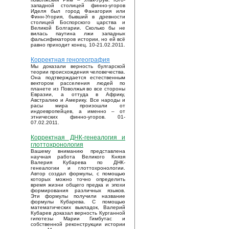
западной столицей финно-угоров
Иделя был город Фанагория или
Финн-Угория, бывший в древности
столицей Боспорского царства и
Великой Болгарии. Сколько бы не
вилась паутина лжи западных
фальсификаторов истории, но ей всё
равно приходит конец. 10-21.02.2011.
Корректная геногеография
Мы доказали верность булгарской
теории происхождения человечества.
Она подтверждается естественным
вектором расселения людей по
планете из Поволжья во все стороны
Евразии, а оттуда в Африку,
Австралию и Америку. Все народы и
расы мира произошли от
индоевропейцев, а именно – от
этнических финно-угоров. 01-
07.02.2011.
Корректная ДНК-генеалогия и
глоттохронология
Вашему вниманию представлена
научная работа Великого Князя
Валерия Кубарева по ДНК-
генеалогии и глоттохронологии.
Автор создал формулы, с помощью
которых можно точно определить
время жизни общего предка и эпохи
формирования различных языков.
Эти формулы получили название
формулы Кубарева. С помощью
математических выкладок, Валерий
Кубарев доказал верность Курганной
гипотезы Марии Гимбутас и
собственной реконструкции истории