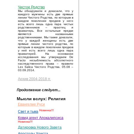
Чистое Родство
Мы обнаружили и доказали, что у
каждого мужчины есть две прямые
линии Чистого Родства, по которым в
каждом поколении предков у него
есть всего лишь одна пара чистых
родственников – праотец и
праматерь. Все остальные предки
являются названными
родственниками. Мы также доказали,
что у каждой женщины есть две
прямые линии чистого родства, по
которым в каждом поколении предков
у неё есть всего лишь одна пара
праматерей. На основании
исследования мы утверждаем De
Facto незыблемость абсолютного
наследственного права – правило
Lex Salica Чистого Родства. 05.08 –
03.09.2014.
Архив 2004-2018 гг.
Продолжение следует...
Мысли вслух: Религия
Евангелие Руси
Новинка!!!
Свет и тьма
Ковид агент Апокалипсиса
Новинка!!!
Датировка Нового Завета
Апостолы Христа