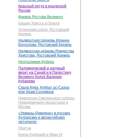
Красный петух в языческой
России
Кремль Ростова Великого
Башня Христа в Галате
Успенский собор, Ростовский
Кремль
Надвратная Церковь Иоанна
Богослова, Ростовский Кремль
Надвратная церковь Рождества
Христова, Ростовский Кремль
Неопалимая Кубина
Паломнический и научный
визит на Синай и в Палестину
Великого Князя Валерия
Кубарева
Скала Куба, Куббат ас-Сахра
или Храм Соломона
Некрополь Смоленского собора
Новодевичьего монастыря в
Москве
«Урманы-Римляне» в русских,
булгарских и византийских
летописях
Притчи
Князь Курбский и Иван IV