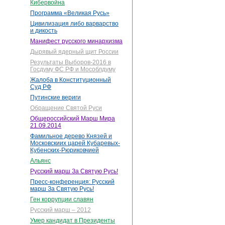
Кибервойна
Программа «Великая Русь»
Цивилизация либо варварство
и дикость
Манифест русского минархизма
Дырявый ядерный щит России
Результаты Выборов-2016 в
Госдуму ФС РФ и Мособлдуму
Жалоба в Конституционный
Суд РФ
Путинские вериги
Обращение Святой Руси
Общероссийский Марш Мира
21.09.2014
Фамильное дерево Князей и
Московскиих царей Кубаревых-
Кубенских-Рюриковчией
Альянс
Русский марш За Святую Русь!
Пресс-конференция: Русский
марш За Святую Русь!
Ген коррупции славян
Русский марш – 2012
Умер кандидат в Президенты