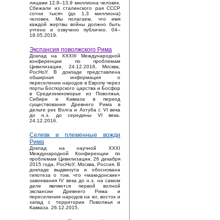
лицами 12,8–13,9 миллиона человек.
Сбежали из сталинского рая СССР
сотни тысяч (до 1,3 миллиона)
человек. Мы полагаем, что имя
каждой жертвы войны должно быть
учтено и озвучено публично. 04–
18.05.2019.
Экспансия поволжского Рима
Доклад на XXXIII Международной
конференции по проблемам
Цивилизации, 24.12.2016, Москва,
РосНоУ. В докладе представлена
обширная информация о
переселении народов в Европу через
порты Боспорского царства и Босфор
в Средиземноморье из Поволжья,
Сибири и Кавказа в период
существования Древнего Рима в
дельте рек Волга и Ахтуба с VI века
до н.э. до середины VI века.
24.12.2016.
Селевк и племенные вожди
Рима
Доклад на научной XXXI
Международной Конференции по
проблемам Цивилизации, 26 декабря
2015 года, РосНоУ, Москва, Россия. В
докладе выдвинута и обоснована
гипотеза о том, что «македонские»
завоевания IV века до н.э. на самом
деле являются первой волной
экспансии Древнего Рима и
переселения народов на юг, восток и
запад с территории Поволжья и
Кавказа. 26.12.2015.