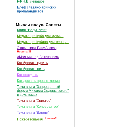
РФ Н.В. Левашов
Блеф славяно-арийских
пропагандистов
Мысли вслух: Советы
Книга "Веды Руси"
Медитация Куба для мужчин
Медитация Кубина для женщин
Экосистема Easy Access
Новинка!!!
«Молния над Ватиканом»
Как бросить курить
Как бросить пить
Как похудеть
Как достичь просветления
Текст книги "Запрещенный
форум Михаила Ходорковского"
в двух томах
Текст книги "Христос"
Текст книги "Консерватор"
Текст книги "Варяги"
Новинка!!!
Пожертвования