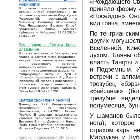
Ярославские Князья
«Рождающего Све
Рюриковичи
приняло форму «
В статье описано родословие
Великих Князей Ярославских и их
«Посейдон». Оно
потомков, старшей ветви Рода Руси –
Рюриковичей, восходящей к
вид грача, змееп
Мстиславу Великому Мономашичу.
Род Ярославских Великих Князей
продолжили Князья Большие
По тенгрианским
Кубенские – Кубаревы. 22.02.2016–
11.03.2016.
других могущест
Вся правда о Святом Князе
Вселенной. Ким
Владимире
духом. Баяны об
В статье открывается без купюр вся
правда о Святом Князе Владимире,
которую замалчивают православные
власть Тангры и
и романовские историки,
коммунистическая историческая
и Подземным. И
наука и их современные подельники,
фабрикующие мифы о Руси с
встречи с алпа
«благими намереньями». Род Руси –
Рюриковичей создал Православие и
трезубец «бэрэ
российскую государственность, об
этом русские люди стали забывать.
«байсанак» (бо
Слава Руси! 07–17.07.2015.
трезубце видел
Краткая хронология религий
полумесяца, бунч
Доклад на XXX Международной
конференции по проблемам
Цивилизации, 25.04.2015, Москва,
У шаманов было 
РосНоУ. В докладе представлены
итоговые хронологические таблицы
нога), которое
Древнего Египта, Древнего и Нового
Рима, Рима в Италии, Христианства,
страхом кары не
Ислама и Иудаизма. 25.05.2015.
Мардукан и Куб
Каноны Православия XIV века и