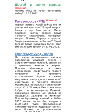
Шестой и другие вопросы
Новинка!!!
Почему РПЦ не хочет остановить
войну? 14.02.2022.
Новинка!!!
Пять вопросов к РПЦ
Первый вопрос: Какой сейчас год от
рождества Христова? Второй вопрос:
Когда и где был распят Иисус
Христос? Третий вопрос: Когда
начнется Апокалипсис? Четвертый
вопрос: Почему Тартар и царство
Зверя расположено в России? Пятый
вопрос: Когда Владимир Путин стал
вместилищем Зверя? 24-27.01.2022.
Пророк Мухаммед и Коран
На основе независимого анализа
артефактов, родового дерева и
астрономических явлений, связанных
с деяниями, жизнью и смертью
Пророка Мухаммеда, а также
исторических свидетельств первого
появления и правового
использования Корана в жизни
мусульман, автор сделал выводы об
интеграции в личности Пророка
Мухаммеда нескольких исторических
фигур VII и XII веков. Ими стали каган
Кубрат, он же император Ираклий,
аравийский Пророк или Халиф из
Праведных Халифов и истинный
Пророк Мухаммед, живший в 1090–
1052 годах. Коран был создан в
1130–1152 годах. Предложенная
интерпретация не подрывает каноны
веры Ислама, но устанавливает