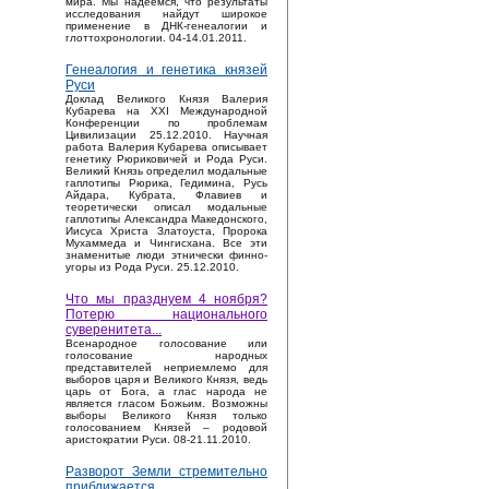
мира. Мы надеемся, что результаты
исследования найдут широкое
применение в ДНК-генеалогии и
глоттохронологии. 04-14.01.2011.
Генеалогия и генетика князей
Руси
Доклад Великого Князя Валерия
Кубарева на XXI Международной
Конференции по проблемам
Цивилизации 25.12.2010. Научная
работа Валерия Кубарева описывает
генетику Рюриковичей и Рода Руси.
Великий Князь определил модальные
гаплотипы Рюрика, Гедимина, Русь
Айдара, Кубрата, Флавиев и
теоретически описал модальные
гаплотипы Александра Македонского,
Иисуса Христа Златоуста, Пророка
Мухаммеда и Чингисхана. Все эти
знаменитые люди этнически финно-
угоры из Рода Руси. 25.12.2010.
Что мы празднуем 4 ноября?
Потерю национального
суверенитета...
Bсенародное голосование или
голосование народных
представителей неприемлемо для
выборов царя и Великого Князя, ведь
царь от Бога, а глас народа не
является гласом Божьим. Возможны
выборы Великого Князя только
голосованием Князей – родовой
аристократии Руси. 08-21.11.2010.
Разворот Земли стремительно
приближается