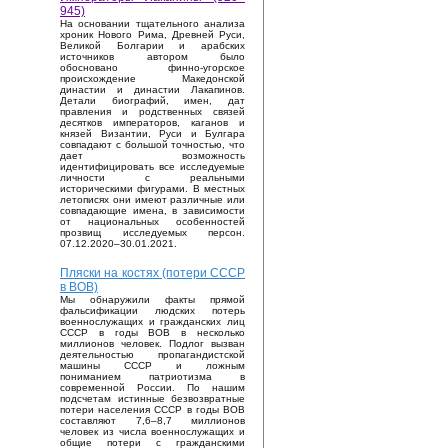
945)
На основании тщательного анализа
хроник Нового Рима, Древней Руси,
Великой Болгарии и арабских
источников автором было
обосновано финно-угорское
происхождение Македонской
династии и династии Лакапинов.
Детали биографий, имен, дат
правления и родственных связей
десятков императоров, каганов и
князей Византии, Руси и Булгара
совпадают с большой точностью, что
дает возможность
идентифицировать все исследуемые
личности с реальными
историческими фигурами. В местных
летописях они имеют различные или
совпадающие имена, в зависимости
от национальных особенностей
прозвищ исследуемых персон.
07.12.2020–30.01.2021.
Пляски на костях (потери СССР
в ВОВ)
Мы обнаружили факты прямой
фальсификации людских потерь
военнослужащих и гражданских лиц
СССР в годы ВОВ в несколько
миллионов человек. Подлог вызван
деятельностью пропагандистской
машины СССР и ложным
пониманием патриотизма в
современной России. По нашим
подсчетам истинные безвозвратные
потери населения СССР в годы ВОВ
составляют 7,6–8,7 миллионов
человек из числа военнослужащих и
общие потери с гражданскими