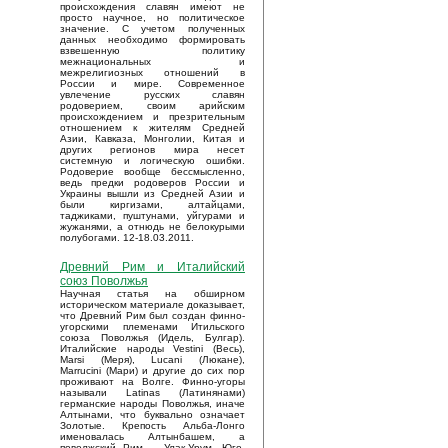
происхождения славян имеют не
просто научное, но политическое
значение. С учетом полученных
данных необходимо формировать
взвешенную политику
межнациональных и
межрелигиозных отношений в
России и мире. Современное
увлечение русских славян
родоверием, своим арийским
происхождением и презрительным
отношением к жителям Средней
Азии, Кавказа, Монголии, Китая и
других регионов мира несет
системную и логическую ошибки.
Родоверие вообще бессмысленно,
ведь предки родоверов России и
Украины вышли из Средней Азии и
были киргизами, алтайцами,
таджиками, пуштунами, уйгурами и
жужанями, а отнюдь не белокурыми
полубогами. 12-18.03.2011.
Древний Рим и Италийский
союз Поволжья
Научная статья на обширном
историческом материале доказывает,
что Древний Рим был создан финно-
угорскими племенами Итильского
союза Поволжья (Идель, Булгар).
Италийские народы Vestini (Весь),
Marsi (Меря), Lucani (Люкане),
Marrucini (Мари) и другие до сих пор
проживают на Волге. Финно-угоры
называли Latinas (Латинянами)
германские народы Поволжья, иначе
Алтынами, что буквально означает
Золотые. Крепость Альба-Лонго
именовалась Алтынбашем, а
поволжский Рим – Улак-Урум. Юго-