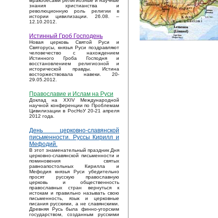
мракобесами религиозные и научные
знания христианства и
революционную роль религии в
истории цивилизации. 26.08. –
12.10.2012.
Истинный Гроб Господень
Новая церковь Святой Руси и
Святорусы, князья Руси поздравляют
человечество с нахождением
Истинного Гроба Господня и
восстановлением религиозной и
исторической правды. Истина
восторжествовала навеки. 20-
29.05.2012.
Православие и Ислам на Руси
Доклад на XXIV Международной
научной конференции по Проблемам
Цивилизации в РосНоУ 20-21 апреля
2012 года.
День церковно-славянской
письменности. Руссы Кирилл и
Мефодий.
В этот знаменательный праздник Дня
церковно-славянской письменности и
поминовения святых
равноапостольных Кирилла и
Мефодия князья Руси убедительно
просят русскую православную
церковь и общественность
православных стран вернуться к
истокам и правильно называть свою
письменность, язык и церковные
писания русскими, а не славянскими.
Древняя Русь была финно-угорским
государством, созданным русскими