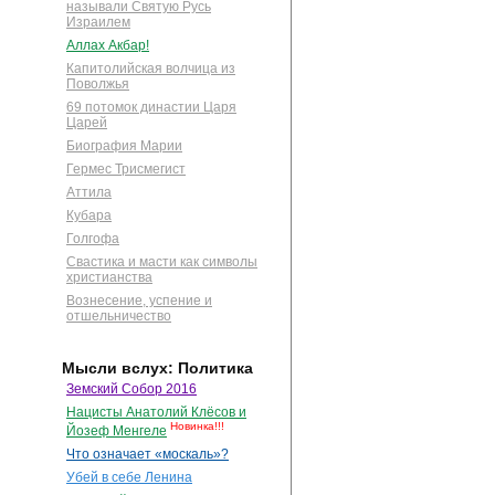
называли Святую Русь
Израилем
Аллах Акбар!
Капитолийская волчица из
Поволжья
69 потомок династии Царя
Царей
Биография Марии
Гермес Трисмегист
Аттила
Кубара
Голгофа
Свастика и масти как символы
христианства
Вознесение, успение и
отшельничество
Мысли вслух: Политика
Земский Собор 2016
Нацисты Анатолий Клёсов и
Новинка!!!
Йозеф Менгеле
Что означает «москаль»?
Убей в себе Ленина