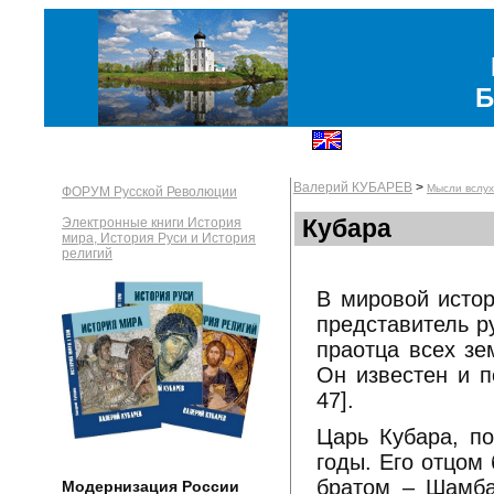
Б
Валерий КУБАРЕВ
>
Мысли вслух
ФОРУМ Русской Революции
Кубара
Электронные книги История
мира, История Руси и История
религий
В мировой истор
представитель ру
праотца всех зе
Он известен и п
47].
Царь Кубара, по
годы. Его отцом
братом – Шамба
Модернизация России