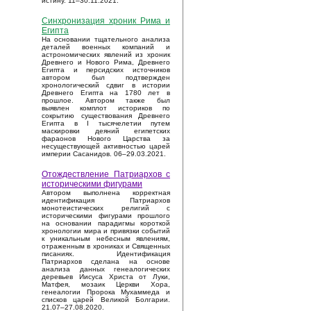
истину. 11–30.11.2021.
Синхронизация хроник Рима и
Египта
На основании тщательного анализа
деталей военных компаний и
астрономических явлений из хроник
Древнего и Нового Рима, Древнего
Египта и персидских источников
автором был подтвержден
хронологический сдвиг в истории
Древнего Египта на 1780 лет в
прошлое. Автором также был
выявлен комплот историков по
сокрытию существования Древнего
Египта в I тысячелетии путем
маскировки деяний египетских
фараонов Нового Царства за
несуществующей активностью царей
империи Сасанидов. 06–29.03.2021.
Отождествление Патриархов с
историческими фигурами
Автором выполнена корректная
идентификация Патриархов
монотеистических религий с
историческими фигурами прошлого
на основании парадигмы короткой
хронологии мира и привязки событий
к уникальным небесным явлениям,
отраженным в хрониках и Священных
писаниях. Идентификация
Патриархов сделана на основе
анализа данных генеалогических
деревьев Иисуса Христа от Луки,
Матфея, мозаик Церкви Хора,
генеалогии Пророка Мухаммеда и
списков царей Великой Болгарии.
21.07–27.08.2020.