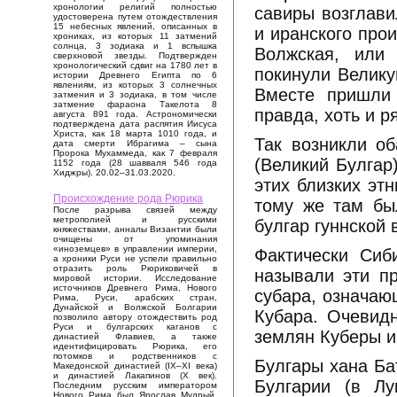
хронологии религий полностью
савиры возглави
удостоверена путем отождествления
15 небесных явлений, описанных в
и иранского про
хрониках, из которых 11 затмений
солнца, 3 зодиака и 1 вспышка
Волжская, или 
сверхновой звезды. Подтвержден
хронологический сдвиг на 1780 лет в
покинули Велику
истории Древнего Египта по 6
явлениям, из которых 3 солнечных
Вместе пришли 
затмения и 3 зодиака, в том числе
затмение фараона Такелота 8
правда, хоть и р
августа 891 года. Астрономически
подтверждена дата распятия Иисуса
Христа, как 18 марта 1010 года, и
Так возникли об
дата смерти Ибрагима – сына
Пророка Мухаммеда, как 7 февраля
(Великий Булгар
1152 года (28 шавваля 546 года
Хиджры). 20.02–31.03.2020.
этих близких эт
Происхождение рода Рюрика
тому же там бы
После разрыва связей между
метрополией и русскими
булгар гуннской
княжествами, анналы Византии были
очищены от упоминания
«иноземцев» в управлении империи,
Фактически Сиб
а хроники Руси не успели правильно
отразить роль Рюриковичей в
называли эти пр
мировой истории. Исследование
источников Древнего Рима, Нового
субара, означаю
Рима, Руси, арабских стран,
Дунайской и Волжской Болгарии
Кубара. Очевидн
позволило автору отождествить род
Руси и булгарских каганов с
землян Куберы и
династией Флавиев, а также
идентифицировать Рюрика, его
потомков и родственников с
Булгары хана Ба
Македонской династией (IX–XI века)
и династией Лакапинов (X век).
Булгарии (в Лу
Последним русским императором
Нового Рима был Ярослав Мудрый,