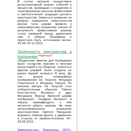
В статье автором осуществлен
ретроспективный анализ событий и
процессов, приведших к оскудению и
трансформации канонов православия
и святоотеческой традиции русского
христианства. Запреты и упование на
добрые намерения оппортунистов
внутри тела церкви привели к
закономерному искажению учения. В
результате православная церковь
стала уязвимой перед давлением
лжи и обмана Люцифера и
перестала быть источником жизни.
30.09–25.11.2022.
Особенности христианства в
Новинка!!!
Каппадокии
Обыденным фактом для Каппадокии
было соседство мужских и женских
монастырей и их общение. Сюжеты и
фрески церквей были созданы не
ранее первой четверти XI века. До
нас дошли изоморфные
изображения Св. Георгия, Феодора
Стратилата и Феодора Тирона. По
мнению автора Св. Георгий стал
собирательным образом Святых
Константина Великого и двух
Феодоров. Фреска Змеиной церкви
изображает Онуфрия Великого в
образе гермафродита, о чем
пытается забыть церковь. На лицо
целенаправленное искажение
христианством Святого Предания,
ведомого Святым Духом, и движение
в сторону от первоисточников. 05–
28.08.2022.
Императоры Лакапины (920–