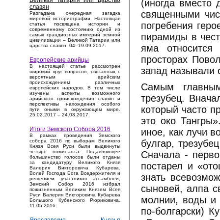
Великая Татария или царство
(иногда вместо 
славян
священными чис
Разгадана очередная загадка
мировой историографии. Настоящая
погребения геро
статья посвящена истории и
современному состоянию одной из
пирамиды в чест
самых грандиозных империй земной
цивилизации – Великой Татарии или
яма относится
царства славян. 04–19.09.2017.
просторах Повол
Европейские арийцы
В настоящей статье рассмотрен
запад называли 
широкий круг вопросов, связанных с
вероятным арийским
происхождением различных
Самым главны
европейских народов. В том числе
изучены аспекты возможного
трезубец. Внача
арийского происхождения славян и
перспективы нахождения особого
который часто п
пути оными в окружающем мире.
25.02.2017 – 24.03.2017.
это око Тангры»
Итоги Земского Собора 2016
иное, как лучи 
В рамках проведения Земского
булгар, трезуб
собора 2016 по выборам Великого
Князя Всея Руси были выдвинуты
четыре номинанта. Подавляющее
Сначала - перво
большинство голосов были отданы
за кандидатуру Великого Князя
постарел и «ото
Валерия Викторовича Кубарева.
Волей Господа Бога Вседержителя и
знать всевозмож
решением участников ассамблеи,
Земский Собор 2016 избрал
сыновей, алпа с
пожизненным Великим Князем Всея
Руси Валерия Викторовича Кубарева
молнии, воды и 
Большого Кубенского Рюриковича.
11.05.2016.
по-болгарски) К