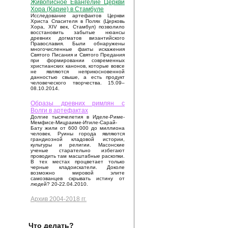
Живописное Евангелие Церкви
Хора (Карие) в Стамбуле
Исследование артефактов Церкви
Христа Спасителя в Полях (Церковь
Хора, XIV век, Стамбул) позволило
восстановить забытые нюансы
древних догматов византийского
Православия. Были обнаружены
многочисленные факты искажения
Святого Писания и Святого Предания
при формировании современных
христианских канонов, которые вовсе
не являются неприкосновенной
данностью свыше, а есть продукт
человеческого творчества. 15.09–
08.10.2014.
Образы древних римлян с
Волги в артефактах
Долгие тысячелетия в Иделе-Риме-
Мемфисе-Мицраиме-Итиле-Сарай-
Бату жили от 600 000 до миллиона
человек. Руины города являются
грандиозной кладовой истории,
культуры и религии. Масонские
ученые старательно избегают
проводить там масштабные раскопки.
В тех местах процветает только
черные кладоискатели. Доколе
возможно мировой элите
самозванцев скрывать истину от
людей? 20-22.04.2010.
Архив 2004-2018 гг.
Что делать?