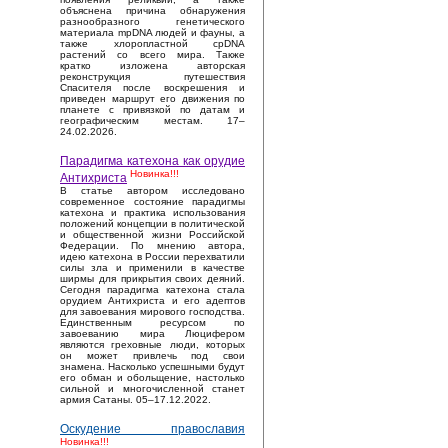
объяснена причина обнаружения
разнообразного генетического
материала mpDNA людей и фауны, а
также хлоропластной cpDNA
растений со всего мира. Также
кратко изложена авторская
реконструкция путешествия
Спасителя после воскрешения и
приведен маршрут его движения по
планете с привязкой по датам и
географическим местам. 17–
24.02.2026.
Парадигма катехона как орудие
Новинка!!!
Антихриста
В статье автором исследовано
современное состояние парадигмы
катехона и практика использования
положений концепции в политической
и общественной жизни Российской
Федерации. По мнению автора,
идею катехона в России перехватили
силы зла и применили в качестве
ширмы для прикрытия своих деяний.
Сегодня парадигма катехона стала
орудием Антихриста и его адептов
для завоевания мирового господства.
Единственным ресурсом по
завоеванию мира Люцифером
являются греховные люди, которых
он может привлечь под свои
знамена. Насколько успешными будут
его обман и обольщение, настолько
сильной и многочисленной станет
армия Сатаны. 05–17.12.2022.
Оскудение православия
Новинка!!!