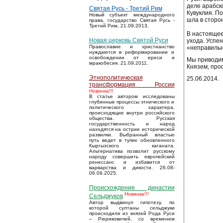
деле арабско
Святая Русь - Третий Рим
Кувуклия. П
Новый субъект международного
шла в сторо
права, государство Святая Русь -
Третий Рим, 21.09.2013.
В настоящее
Новая церковь Святой Руси
ухода. Успе
Православие и христианство
«неправильн
нуждаются в реформировании и
освобождении от ереси и
Мы приводим
мракобесия. 21.09.2011.
Князем, про
Этнополитическая
25.06.2014.
трансформация России
Новинка!!!
В статье автором исследованы
глубинные процессы этнического и
политического характера,
происходящие внутри российского
общества. Русская
государственность и народ
находятся на острие исторической
развилки. Выбранный властью
путь ведет в тупик обновленного
Кыргызского каганата.
Альтернатива позволит русскому
народу совершить европейский
ренессанс и избавится от
варварства и дикости. 26.08-
06.09.2025.
Происхождение династии
Новинка!!!
Сельджуков
Автор выдвинул гипотезу, по
которой султаны сельджуки
происходили из князей Рода Руси
– Рюриковичей, со временем