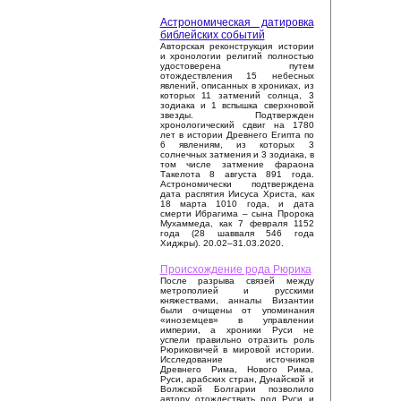
Астрономическая датировка
библейских событий
Авторская реконструкция истории
и хронологии религий полностью
удостоверена путем
отождествления 15 небесных
явлений, описанных в хрониках, из
которых 11 затмений солнца, 3
зодиака и 1 вспышка сверхновой
звезды. Подтвержден
хронологический сдвиг на 1780
лет в истории Древнего Египта по
6 явлениям, из которых 3
солнечных затмения и 3 зодиака, в
том числе затмение фараона
Такелота 8 августа 891 года.
Астрономически подтверждена
дата распятия Иисуса Христа, как
18 марта 1010 года, и дата
смерти Ибрагима – сына Пророка
Мухаммеда, как 7 февраля 1152
года (28 шавваля 546 года
Хиджры). 20.02–31.03.2020.
Происхождение рода Рюрика
После разрыва связей между
метрополией и русскими
княжествами, анналы Византии
были очищены от упоминания
«иноземцев» в управлении
империи, а хроники Руси не
успели правильно отразить роль
Рюриковичей в мировой истории.
Исследование источников
Древнего Рима, Нового Рима,
Руси, арабских стран, Дунайской и
Волжской Болгарии позволило
автору отождествить род Руси и