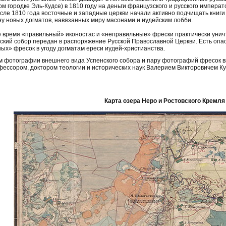
м городке Эль-Кудсе) в 1810 году на деньги французского и русского импера
осле 1810 года восточные и западные церкви начали активно подчищать книги
ну новых догматов, навязанных миру масонами и иудейским лобби.
 время «правильный» иконостас и «неправильные» фрески практически унич
нский собор передан в распоряжение Русской Православной Церкви. Есть опа
ых» фресок в угоду догматам ереси иудей-христианства.
 фотографии внешнего вида Успенского собора и пару фотографий фресок 
фессором, доктором теологии и исторических наук Валерием Викторовичем Ку
Карта озера Неро и Ростовского Кремля