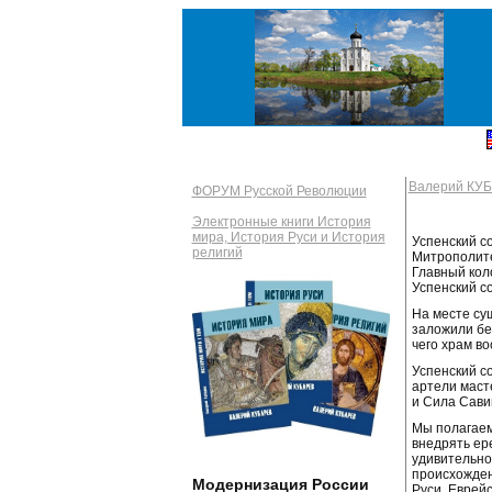
Валерий КУ
ФОРУМ Русской Революции
Электронные книги История
мира, История Руси и История
Успенский с
религий
Митрополите
Главный кол
Успенский с
На месте сущ
заложили бе
чего храм во
Успенский с
артели маст
и Сила Сави
Мы полагаем
внедрять ер
удивительно
происхожден
Модернизация России
Руси. Еврей