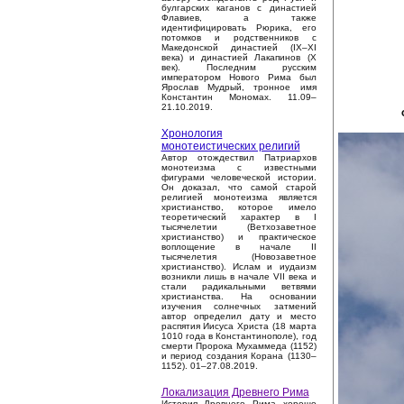
булгарских каганов с династией
Флавиев, а также
идентифицировать Рюрика, его
потомков и родственников с
Македонской династией (IX–XI
века) и династией Лакапинов (X
век). Последним русским
императором Нового Рима был
Ярослав Мудрый, тронное имя
Константин Мономах. 11.09–
21.10.2019.
Хронология
монотеистических религий
Автор отождествил Патриархов
монотеизма с известными
фигурами человеческой истории.
Он доказал, что самой старой
религией монотеизма является
христианство, которое имело
теоретический характер в I
тысячелетии (Ветхозаветное
христианство) и практическое
воплощение в начале II
тысячелетия (Новозаветное
христианство). Ислам и иудаизм
возникли лишь в начале VII века и
стали радикальными ветвями
христианства. На основании
изучения солнечных затмений
автор определил дату и место
распятия Иисуса Христа (18 марта
1010 года в Константинополе), год
смерти Пророка Мухаммеда (1152)
и период создания Корана (1130–
1152). 01–27.08.2019.
Локализация Древнего Рима
История Древнего Рима хорошо