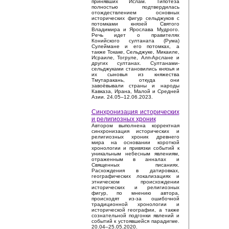
принявших Ислам. Гипотеза
полностью подтвердилась
отождествлением основных
исторических фигур сельджуков с
потомками князей Святого
Владимира и Ярослава Мудрого.
Речь идет о правителях
Конийского султаната (Рума)
Сулеймане и его потомках, а
также Токаке, Сельджуке, Микаиле,
Исраиле, Тогруле, Алп-Арслане и
других султанах. Султанами-
сельджуками становились князья и
их сыновья из княжества
Тмутаракань, откуда они
завоёвывали страны и народы
Кавказа, Ирана, Малой и Средней
Азии. 24.05–12.06.2023.
Синхронизация исторических
и религиозных хроник
Автором выполнена корректная
синхронизация исторических и
религиозных хроник древнего
мира на основании короткой
хронологии и привязки событий к
уникальным небесным явлениям,
отраженным в анналах и
Священных писаниях.
Расхождения в датировках,
географических локализациях и
этническом происхождении
исторических и религиозных
фигур, по мнению автора,
происходят из-за ошибочной
традиционной хронологии и
исторической географии, а также
сознательной подгонки явлений и
событий к устоявшейся парадигме.
20.04–25.05.2020.