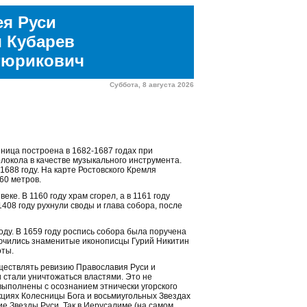
ея Руси
 Кубарев
Рюрикович
Суббота, 8 августа 2026
нница построена в 1682-1687 годах при
локола в качестве музыкального инструмента.
688 году. На карте Ростовского Кремля
60 метров.
е. В 1160 году храм сгорел, а в 1161 году
08 году рухнули своды и глава собора, после
ду. В 1659 году роспись собора была поручена
лючились знаменитые иконописцы Гурий Никитин
оты.
уществлять ревизию Православия Руси и
 стали уничтожаться властями. Это не
выполнены с осознанием этнически угорского
циях Колесницы Бога и восьмиугольных Звездах
е Звезды Руси. Так в Иерусалиме (на самом