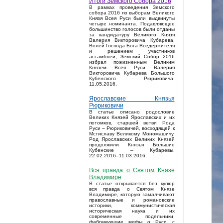
Итоги Земского Собора 2016
В рамках проведения Земского
собора 2016 по выборам Великого
Князя Всея Руси были выдвинуты
четыре номинанта. Подавляющее
большинство голосов были отданы
за кандидатуру Великого Князя
Валерия Викторовича Кубарева.
Волей Господа Бога Вседержителя
и решением участников
ассамблеи, Земский Собор 2016
избрал пожизненным Великим
Князем Всея Руси Валерия
Викторовича Кубарева Большого
Кубенского Рюриковича.
11.05.2016.
Ярославские Князья
Рюриковичи
В статье описано родословие
Великих Князей Ярославских и их
потомков, старшей ветви Рода
Руси – Рюриковичей, восходящей к
Мстиславу Великому Мономашичу.
Род Ярославских Великих Князей
продолжили Князья Большие
Кубенские – Кубаревы.
22.02.2016–11.03.2016.
Вся правда о Святом Князе
Владимире
В статье открывается без купюр
вся правда о Святом Князе
Владимире, которую замалчивают
православные и романовские
историки, коммунистическая
историческая наука и их
современные подельники,
фабрикующие мифы о Руси с