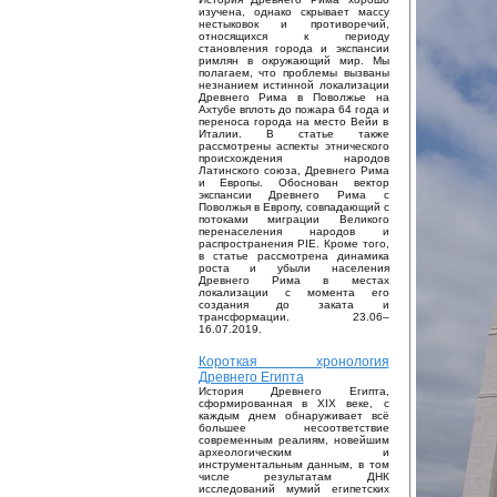
изучена, однако скрывает массу
нестыковок и противоречий,
относящихся к периоду
становления города и экспансии
римлян в окружающий мир. Мы
полагаем, что проблемы вызваны
незнанием истинной локализации
Древнего Рима в Поволжье на
Ахтубе вплоть до пожара 64 года и
переноса города на место Вейи в
Италии. В статье также
рассмотрены аспекты этнического
происхождения народов
Латинского союза, Древнего Рима
и Европы. Обоснован вектор
экспансии Древнего Рима с
Поволжья в Европу, совпадающий с
потоками миграции Великого
перенаселения народов и
распространения PIE. Кроме того,
в статье рассмотрена динамика
роста и убыли населения
Древнего Рима в местах
локализации с момента его
создания до заката и
трансформации. 23.06–
16.07.2019.
Короткая хронология
Древнего Египта
История Древнего Египта,
сформированная в XIX веке, с
каждым днем обнаруживает всё
большее несоответствие
современным реалиям, новейшим
археологическим и
инструментальным данным, в том
числе результатам ДНК
исследований мумий египетских