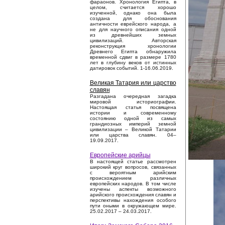
фараонов. Хронология Египта, в
целом, считается хорошо
изученной, однако она была
создана для обоснования
античности еврейского народа, а
не для научного описания одной
из древнейших земных
цивилизаций. Авторская
реконструкция хронологии
Древнего Египта обнаружила
временной сдвиг в размере 1780
лет в глубину веков от истинных
датировок событий. 1-16.06.2019.
Великая Татария или царство
славян
Разгадана очередная загадка
мировой историографии.
Настоящая статья посвящена
истории и современному
состоянию одной из самых
грандиозных империй земной
цивилизации – Великой Татарии
или царства славян. 04–
19.09.2017.
Европейские арийцы
В настоящей статье рассмотрен
широкий круг вопросов, связанных
с вероятным арийским
происхождением различных
европейских народов. В том числе
изучены аспекты возможного
арийского происхождения славян и
перспективы нахождения особого
пути оными в окружающем мире.
25.02.2017 – 24.03.2017.