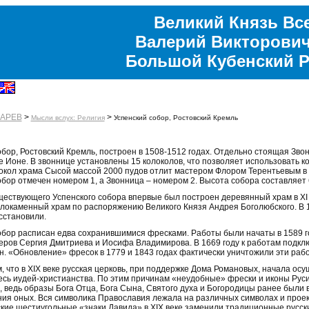
Великий Князь Вс
Валерий Викторович
Большой Кубенский 
БАРЕВ
>
>
Мысли вслух: Религия
Успенский собор, Ростовский Кремль
обор, Ростовский Кремль, построен в 1508-1512 годах. Отдельно стоящая Зво
 Ионе. В звоннице установлены 15 колоколов, что позволяет использовать ко
окол храма Сысой массой 2000 пудов отлит мастером Флором Терентьевым в 1
обор отмечен номером 1, а Звонница – номером 2. Высота собора составляет 
ествующего Успенского собора впервые был построен деревянный храм в XI век
локаменный храм по распоряжению Великого Князя Андрея Боголюбского. В 14
сстановили.
обор расписан едва сохранившимися фресками. Работы были начаты в 1589 го
еров Сергия Дмитриева и Иосифа Владимирова. В 1669 году к работам подк
н. «Обновление» фресок в 1779 и 1843 годах фактически уничтожили эти раб
, что в XIX веке русская церковь, при поддержке Дома Романовых, начала ос
есь иудей-христианства. По этим причинам «неудобные» фрески и иконы Руси
, ведь образы Бога Отца, Бога Сына, Святого духа и Богородицы ранее были 
ия оных. Вся символика Православия лежала на различных символах и проек
ские шестиугольные «знаки Давида» в XIX веке заменили традиционные русски