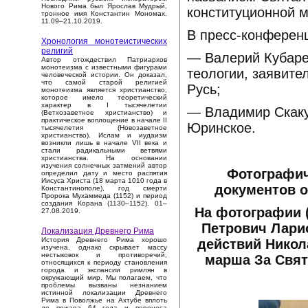
Нового Рима был Ярослав Мудрый,
конституционной 
тронное имя Константин Мономах.
11.09–21.10.2019.
В пресс-конференц
Хронология монотеистических
религий
— Валерий Кубарев
Автор отождествил Патриархов
монотеизма с известными фигурами
теологии, заявите
человеческой истории. Он доказал,
что самой старой религией
Русь;
монотеизма является христианство,
которое имело теоретический
характер в I тысячелетии
— Владимир Скакун
(Ветхозаветное христианство) и
практическое воплощение в начале II
Юринское.
тысячелетия (Новозаветное
христианство). Ислам и иудаизм
возникли лишь в начале VII века и
стали радикальными ветвями
христианства. На основании
изучения солнечных затмений автор
Фотографич
определил дату и место распятия
Иисуса Христа (18 марта 1010 года в
документов о
Константинополе), год смерти
Пророка Мухаммеда (1152) и период
создания Корана (1130–1152). 01–
На фотографии 
27.08.2019.
Петрович Ларио
Локализация Древнего Рима
История Древнего Рима хорошо
действий Никол
изучена, однако скрывает массу
нестыковок и противоречий,
марша За Свят
относящихся к периоду становления
города и экспансии римлян в
окружающий мир. Мы полагаем, что
проблемы вызваны незнанием
истинной локализации Древнего
Рима в Поволжье на Ахтубе вплоть
до пожара 64 года и переноса