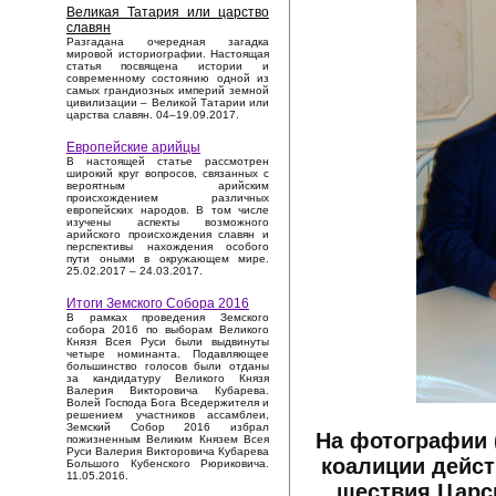
Великая Татария или царство
славян
Разгадана очередная загадка
мировой историографии. Настоящая
статья посвящена истории и
современному состоянию одной из
самых грандиозных империй земной
цивилизации – Великой Татарии или
царства славян. 04–19.09.2017.
Европейские арийцы
В настоящей статье рассмотрен
широкий круг вопросов, связанных с
вероятным арийским
происхождением различных
европейских народов. В том числе
изучены аспекты возможного
арийского происхождения славян и
перспективы нахождения особого
пути оными в окружающем мире.
25.02.2017 – 24.03.2017.
Итоги Земского Собора 2016
В рамках проведения Земского
собора 2016 по выборам Великого
Князя Всея Руси были выдвинуты
четыре номинанта. Подавляющее
большинство голосов были отданы
за кандидатуру Великого Князя
Валерия Викторовича Кубарева.
Волей Господа Бога Вседержителя и
решением участников ассамблеи,
Земский Собор 2016 избрал
На фотографии 
пожизненным Великим Князем Всея
Руси Валерия Викторовича Кубарева
коалиции дейс
Большого Кубенского Рюриковича.
11.05.2016.
шествия Царс