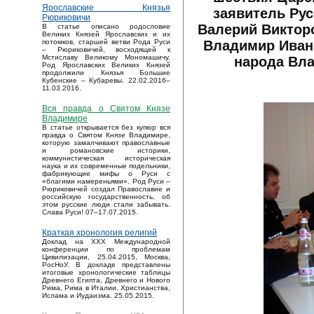
Ярославские Князья
заявитель Рус
Рюриковичи
Валерий Викторо
В статье описано родословие
Великих Князей Ярославских и их
Владимир Ивано
потомков, старшей ветви Рода Руси
– Рюриковичей, восходящей к
Мстиславу Великому Мономашичу.
народа Вла
Род Ярославских Великих Князей
продолжили Князья Большие
Кубенские – Кубаревы. 22.02.2016–
11.03.2016.
Вся правда о Святом Князе
Владимире
В статье открывается без купюр вся
правда о Святом Князе Владимире,
которую замалчивают православные
и романовские историки,
коммунистическая историческая
наука и их современные подельники,
фабрикующие мифы о Руси с
«благими намереньями». Род Руси –
Рюриковичей создал Православие и
российскую государственность, об
этом русские люди стали забывать.
Слава Руси! 07–17.07.2015.
Краткая хронология религий
Доклад на XXX Международной
конференции по проблемам
Цивилизации, 25.04.2015, Москва,
РосНоУ. В докладе представлены
итоговые хронологические таблицы
Древнего Египта, Древнего и Нового
Рима, Рима в Италии, Христианства,
Ислама и Иудаизма. 25.05.2015.