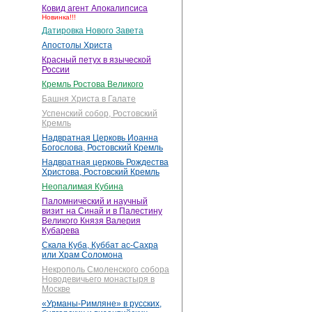
Ковид агент Апокалипсиса
Новинка!!!
Датировка Нового Завета
Апостолы Христа
Красный петух в языческой
России
Кремль Ростова Великого
Башня Христа в Галате
Успенский собор, Ростовский
Кремль
Надвратная Церковь Иоанна
Богослова, Ростовский Кремль
Надвратная церковь Рождества
Христова, Ростовский Кремль
Неопалимая Кубина
Паломнический и научный
визит на Синай и в Палестину
Великого Князя Валерия
Кубарева
Скала Куба, Куббат ас-Сахра
или Храм Соломона
Некрополь Смоленского собора
Новодевичьего монастыря в
Москве
«Урманы-Римляне» в русских,