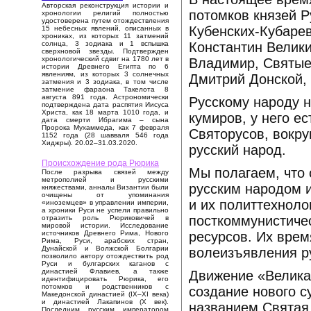
Авторская реконструкция истории и
потомков князей Р
хронологии религий полностью
удостоверена путем отождествления
Кубенских-Кубаре
15 небесных явлений, описанных в
хрониках, из которых 11 затмений
Константин Велики
солнца, 3 зодиака и 1 вспышка
сверхновой звезды. Подтвержден
хронологический сдвиг на 1780 лет в
Владимир, Святые
истории Древнего Египта по 6
явлениям, из которых 3 солнечных
Дмитрий Донской,
затмения и 3 зодиака, в том числе
затмение фараона Такелота 8
августа 891 года. Астрономически
Русскому народу н
подтверждена дата распятия Иисуса
Христа, как 18 марта 1010 года, и
кумиров, у него е
дата смерти Ибрагима – сына
Пророка Мухаммеда, как 7 февраля
Святорусов, вокру
1152 года (28 шавваля 546 года
Хиджры). 20.02–31.03.2020.
русский народ.
Происхождение рода Рюрика
Мы полагаем, что
После разрыва связей между
метрополией и русскими
русским народом и
княжествами, анналы Византии были
очищены от упоминания
и их политтехнол
«иноземцев» в управлении империи,
а хроники Руси не успели правильно
посткоммунистиче
отразить роль Рюриковичей в
мировой истории. Исследование
ресурсов. Их врем
источников Древнего Рима, Нового
Рима, Руси, арабских стран,
Дунайской и Волжской Болгарии
волеизъявления ру
позволило автору отождествить род
Руси и булгарских каганов с
династией Флавиев, а также
Движение «Великая
идентифицировать Рюрика, его
потомков и родственников с
создание нового 
Македонской династией (IX–XI века)
и династией Лакапинов (X век).
названием Святая 
Последним русским императором