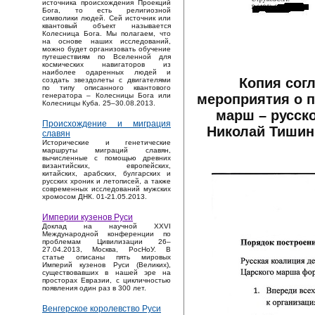
источника происхождения Проекций
Бога, то есть религиозной
символики людей. Сей источник или
квантовый объект называется
Колесница Бога. Мы полагаем, что
на основе наших исследований,
можно будет организовать обучение
путешествиям по Вселенной для
космических навигаторов из
наиболее одаренных людей и
Копия сог
создать звездолеты с двигателями
по типу описанного квантового
мероприятия о п
генератора – Колесницы Бога или
Колесницы Куба. 25–30.08.2013.
марш – русско
Происхождение и миграция
Николай Тишин
славян
Исторические и генетические
маршруты миграций славян,
вычисленные с помощью древних
византийских, европейских,
китайских, арабских, булгарских и
русских хроник и летописей, а также
современных исследований мужских
хромосом ДНК. 01-21.05.2013.
Империи кузенов Руси
Доклад на научной XXVI
Международной конференции по
проблемам Цивилизации 26–
27.04.2013, Москва, РосНоУ. В
статье описаны пять мировых
Империй кузенов Руси (Великих),
существовавших в нашей эре на
просторах Евразии, с цикличностью
появления один раз в 300 лет.
Венгерское королевство Руси