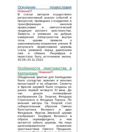
Оскудение православия
Новинка!!!
В статье автором осуществлен
ретроспективный анализ событий и
процессов, приведших к оскудению и
трансформации канонов
православия и святоотеческой
традиции русского христианства.
Запреты и упование на добрые
намерения оппортунистов внутри
тела церкви привели к
закономерному искажению учения. В
результате православная церковь
стала уязвимой перед давлением
лжи и обмана Люцифера и
перестала быть источником жизни.
30.09–25.11.2022.
Особенности христианства в
Новинка!!!
Каппадокии
Обыденным фактом для Каппадокии
было соседство мужских и женских
монастырей и их общение. Сюжеты
и фрески церквей были созданы не
ранее первой четверти XI века. До
нас дошли изоморфные
изображения Св. Георгия, Феодора
Стратилата и Феодора Тирона. По
мнению автора Св. Георгий стал
собирательным образом Святых
Константина Великого и двух
Феодоров. Фреска Змеиной церкви
изображает Онуфрия Великого в
образе гермафродита, о чем
пытается забыть церковь. На лицо
целенаправленное искажение
христианством Святого Предания,