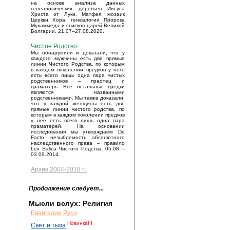
на основе анализа данных
генеалогических деревьев Иисуса
Христа от Луки, Матфея, мозаик
Церкви Хора, генеалогии Пророка
Мухаммеда и списков царей Великой
Болгарии. 21.07–27.08.2020.
Чистое Родство
Мы обнаружили и доказали, что у
каждого мужчины есть две прямые
линии Чистого Родства, по которым
в каждом поколении предков у него
есть всего лишь одна пара чистых
родственников – праотец и
праматерь. Все остальные предки
являются названными
родственниками. Мы также доказали,
что у каждой женщины есть две
прямые линии чистого родства, по
которым в каждом поколении предков
у неё есть всего лишь одна пара
праматерей. На основании
исследования мы утверждаем De
Facto незыблемость абсолютного
наследственного права – правило
Lex Salica Чистого Родства. 05.08 –
03.09.2014.
Архив 2004-2018 гг.
Продолжение следует...
Мысли вслух: Религия
Евангелие Руси
Новинка!!!
Свет и тьма