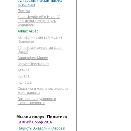
булгарских и византийских
летописях
Притчи
Князь Курбский и Иван IV
называли Святую Русь
Израилем
Аллах Акбар!
Капитолийская волчица из
Поволжья
69 потомок династии Царя
Царей
Биография Марии
Гермес Трисмегист
Аттила
Кубара
Голгофа
Свастика и масти как символы
христианства
Вознесение, успение и
отшельничество
Мысли вслух: Политика
Земский Собор 2016
Нацисты Анатолий Клёсов и