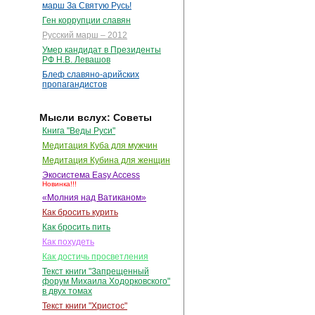
марш За Святую Русь!
Ген коррупции славян
Русский марш – 2012
Умер кандидат в Президенты
РФ Н.В. Левашов
Блеф славяно-арийских
пропагандистов
Мысли вслух: Советы
Книга "Веды Руси"
Медитация Куба для мужчин
Медитация Кубина для женщин
Экосистема Easy Access
Новинка!!!
«Молния над Ватиканом»
Как бросить курить
Как бросить пить
Как похудеть
Как достичь просветления
Текст книги "Запрещенный
форум Михаила Ходорковского"
в двух томах
Текст книги "Христос"