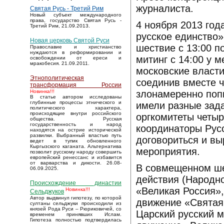
журналиста.
Святая Русь - Третий Рим
Новый субъект международного
права, государство Святая Русь -
4 ноября 2013 год
Третий Рим, 21.09.2013.
русское единство»
Новая церковь Святой Руси
шествие с 13:00 
Православие и христианство
нуждаются в реформировании и
митинг с 14:00 у 
освобождении от ереси и
мракобесия. 21.09.2011.
московские власти
Этнополитическая
соединив вместе 
трансформация России
злонамеренно поп
Новинка!!!
В статье автором исследованы
глубинные процессы этнического и
имели разные зада
политического характера,
происходящие внутри российского
оргкомитеты четыр
общества. Русская
государственность и народ
координаторы Рус
находятся на острие исторической
развилки. Выбранный властью путь
договориться и в
ведет в тупик обновленного
Кыргызского каганата. Альтернатива
мероприятия.
позволит русскому народу совершить
европейский ренессанс и избавится
от варварства и дикости. 26.08-
В совмещенном ше
06.09.2025.
действия (Народно
Происхождение династии
«Великая Россия»,
Новинка!!!
Сельджуков
Автор выдвинул гипотезу, по которой
движение «Святая
султаны сельджуки происходили из
князей Рода Руси – Рюриковичей, со
Царский русский м
временем принявших Ислам.
Гипотеза полностью подтвердилась