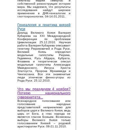
гипотезы Марии Гимбутас и
собственной реконструкции истории
мира. Мы надеемся, что результаты
исследования найдут широкое
применение в ДНК-генеалогии и
глоттохронологии. 04-14.01.2011.
Генеалогия и генетика князей
Руси
Доклад Великого Князя Валерия
Кубарева на XXI Международной
Конференции по проблемам
Цивилизации 25.12.2010. Научная
работа Валерия Кубарева описывает
генетику Рюриковичей и Рода Руси.
Великий Князь определил
модальные гаплотипы Рюрика,
Гедимина, Русь Айдара, Кубрата,
Флавиев и теоретически описал
модальные гаплотипы Александра
Македонского, Иисуса Христа
Златоуста, Пророка Мухаммеда и
Чингисхана. Все эти знаменитые
люди этнически финно-угоры из
Рода Руси. 25.12.2010.
Что мы празднуем 4 ноября?
Потерю национального
суверенитета...
Bсенародное голосование или
голосование народных
представителей неприемлемо для
выборов царя и Великого Князя, ведь
царь от Бога, а глас народа не
является гласом Божьим. Возможны
выборы Великого Князя только
голосованием Князей – родовой
аристократии Руси. 08-21.11.2010.