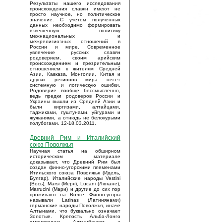
Результаты нашего исследования
происхождения славян имеют не
просто научное, но политическое
значение. С учетом полученных
данных необходимо формировать
взвешенную политику
межнациональных и
межрелигиозных отношений в
России и мире. Современное
увлечение русских славян
родоверием, своим арийским
происхождением и презрительным
отношением к жителям Средней
Азии, Кавказа, Монголии, Китая и
других регионов мира несет
системную и логическую ошибки.
Родоверие вообще бессмысленно,
ведь предки родоверов России и
Украины вышли из Средней Азии и
были киргизами, алтайцами,
таджиками, пуштунами, уйгурами и
жужанями, а отнюдь не белокурыми
полубогами. 12-18.03.2011.
Древний Рим и Италийский
союз Поволжья
Научная статья на обширном
историческом материале
доказывает, что Древний Рим был
создан финно-угорскими племенами
Итильского союза Поволжья (Идель,
Булгар). Италийские народы Vestini
(Весь), Marsi (Меря), Lucani (Люкане),
Marrucini (Мари) и другие до сих пор
проживают на Волге. Финно-угоры
называли Latinas (Латинянами)
германские народы Поволжья, иначе
Алтынами, что буквально означает
Золотые. Крепость Альба-Лонго
именовалась Алтынбашем, а