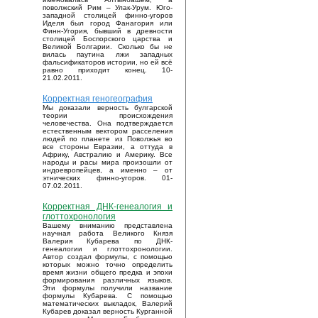
поволжский Рим – Улак-Урум. Юго-
западной столицей финно-угоров
Иделя был город Фанагория или
Финн-Угория, бывший в древности
столицей Боспорского царства и
Великой Болгарии. Сколько бы не
вилась паутина лжи западных
фальсификаторов истории, но ей всё
равно приходит конец. 10-
21.02.2011.
Корректная геногеография
Мы доказали верность булгарской
теории происхождения
человечества. Она подтверждается
естественным вектором расселения
людей по планете из Поволжья во
все стороны Евразии, а оттуда в
Африку, Австралию и Америку. Все
народы и расы мира произошли от
индоевропейцев, а именно – от
этнических финно-угоров. 01-
07.02.2011.
Корректная ДНК-генеалогия и
глоттохронология
Вашему вниманию представлена
научная работа Великого Князя
Валерия Кубарева по ДНК-
генеалогии и глоттохронологии.
Автор создал формулы, с помощью
которых можно точно определить
время жизни общего предка и эпохи
формирования различных языков.
Эти формулы получили название
формулы Кубарева. С помощью
математических выкладок, Валерий
Кубарев доказал верность Курганной