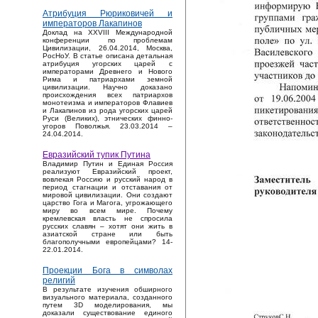
Атрибуция Рюриковичей и
императоров Лакапинов
Доклад на XXVIII Международной
конференции по проблемам
Цивилизации, 26.04.2014, Москва,
РосНоУ. В статье описана детальная
атрибуция угорских царей с
императорами Древнего и Нового
Рима и патриархами земной
цивилизации. Научно доказано
происхождения всех патриархов
монотеизма и императоров Флавиев
и Лакапинов из рода угорских царей
Руси (Великих), этнических финно-
угоров Поволжья. 23.03.2014 –
24.04.2014.
Евразийский тупик Путина
Владимир Путин и Единая Россия
реализуют Евразийский проект,
вовлекая Россию и русский народ в
период стагнации и отставания от
мировой цивилизации. Они создают
царство Гога и Магога, угрожающего
миру во всем мире. Почему
кремлевская власть не спросила
русских славян – хотят они жить в
азиатской стране или быть
благополучными европейцами? 14-
22.01.2014.
Проекции Бога в символах
религий
В результате изучения обширного
визуального материала, созданного
путем 3D моделирования, мы
доказали существование единого