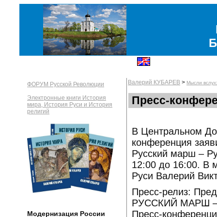
Б
Валерий КУБАРЕВ
>
Мысли вслух
ФОРУМ Русской Революции
Пресс-конфере
Электронные книги История
мира, История Руси и История
религий
В Центральном До
конференция заяв
Русский марш – Ру
12:00 до 16:00. В
Руси Валерий Вик
Пресс-релиз: Пре
РУССКИЙ МАРШ 
Пресс-конференция
Модернизация России