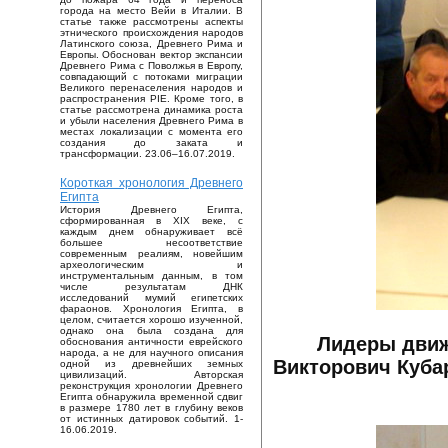
города на место Вейи в Италии. В
статье также рассмотрены аспекты
этнического происхождения народов
Латинского союза, Древнего Рима и
Европы. Обоснован вектор экспансии
Древнего Рима с Поволжья в Европу,
совпадающий с потоками миграции
Великого перенаселения народов и
распространения PIE. Кроме того, в
статье рассмотрена динамика роста
и убыли населения Древнего Рима в
местах локализации с момента его
создания до заката и
трансформации. 23.06–16.07.2019.
Короткая хронология Древнего
Египта
История Древнего Египта,
сформированная в XIX веке, с
каждым днем обнаруживает всё
большее несоответствие
современным реалиям, новейшим
археологическим и
инструментальным данным, в том
числе результатам ДНК
исследований мумий египетских
фараонов. Хронология Египта, в
целом, считается хорошо изученной,
однако она была создана для
Лидеры движ
обоснования античности еврейского
народа, а не для научного описания
Викторович Кубар
одной из древнейших земных
цивилизаций. Авторская
реконструкция хронологии Древнего
Египта обнаружила временной сдвиг
в размере 1780 лет в глубину веков
от истинных датировок событий. 1-
16.06.2019.