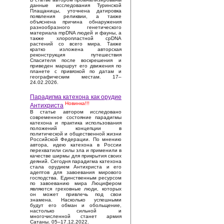
данные исследования Туринской
Плащаницы, уточнена датировка
появления реликвии, а также
объяснена причина обнаружения
разнообразного генетического
материала mpDNA людей и фауны, а
также хлоропластной cpDNA
растений со всего мира. Также
кратко изложена авторская
реконструкция путешествия
Спасителя после воскрешения и
приведен маршрут его движения по
планете с привязкой по датам и
географическим местам. 17–
24.02.2026.
Парадигма катехона как орудие
Новинка!!!
Антихриста
В статье автором исследовано
современное состояние парадигмы
катехона и практика использования
положений концепции в
политической и общественной жизни
Российской Федерации. По мнению
автора, идею катехона в России
перехватили силы зла и применили в
качестве ширмы для прикрытия своих
деяний. Сегодня парадигма катехона
стала орудием Антихриста и его
адептов для завоевания мирового
господства. Единственным ресурсом
по завоеванию мира Люцифером
являются греховные люди, которых
он может привлечь под свои
знамена. Насколько успешными
будут его обман и обольщение,
настолько сильной и
многочисленной станет армия
Сатаны. 05–17.12.2022.