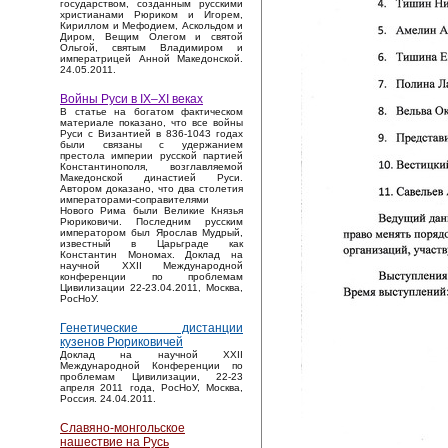
государством, созданным русскими
христианами Рюриком и Игорем,
Кириллом и Мефодием, Аскольдом и
Диром, Вещим Олегом и святой
Ольгой, святым Владимиром и
императрицей Анной Македонской.
24.05.2011.
Войны Руси в IX–XI веках
В статье на богатом фактическом
материале показано, что все войны
Руси с Византией в 836-1043 годах
были связаны с удержанием
престола империи русской партией
Константинополя, возглавляемой
Македонской династией Руси.
Автором доказано, что два столетия
императорами-соправителями
Нового Рима были Великие Князья
Рюриковичи. Последним русским
императором был Ярослав Мудрый,
известный в Царьграде как
Константин Мономах. Доклад на
научной XXII Международной
конференции по проблемам
Цивилизации 22-23.04.2011, Москва,
РосНоУ.
Генетические дистанции
кузенов Рюриковичей
Доклад на научной XXII
Международной Конференции по
проблемам Цивилизации, 22-23
апреля 2011 года, РосНоУ, Москва,
Россия. 24.04.2011.
Славяно-монгольское
нашествие на Русь