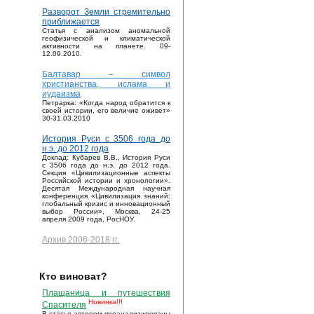
Разворот Земли стремительно
приближается
Статья с анализом аномальной
геофизической и климатической
активности на планете. 09-
12.09.2010.
Балтавар – символ
христианства, ислама и
иудаизма
Петрарка: «Когда народ обратится к
своей истории, его величие оживет»
30-31.03.2010
История Руси с 3506 года до
н.э. до 2012 года
Доклад: Кубарев В.В., История Руси
с 3506 года до н.э. до 2012 года.
Секция «Цивилизационные аспекты
Российской истории и хронологии».
Десятая Международная научная
конференция «Цивилизация знаний:
глобальный кризис и инновационный
выбор России», Москва, 24-25
апреля 2009 года, РосНОУ.
Архив 2006-2018 гг.
Кто виноват?
Плащаница и путешествия
Новинка!!!
Спасителя
В статье автором проанализированы