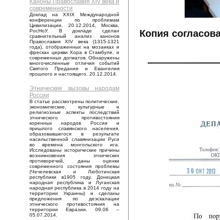
Каноны Православия XIV века и
современности
Доклад на XXIX Международной
конференции по проблемам
Цивилизации, 20.12.2014, Москва,
Копия согласов
РосНоУ. В докладе сделан
сравнительный анализ канонов
Православия XIV века (1315-1321
года), отображенных на мозаиках и
фресках церкви Хора в Стамбуле, и
современных догматов. Обнаружены
многочисленные отличия событий
Святого Предания и Евангелия
прошлого и настоящего. 20.12.2014.
Этнические вызовы народам
России
В статье рассмотрены политические,
экономические, культурные и
религиозные аспекты последствий
этнического противостояния
коренных народов России и
пришлого славянского населения,
образовавшегося в результате
насильственной славянизации Руси
во времена монгольского ига.
Исследованы исторические причины
возникновения этнических
противоречий, даны оценки
современного состояния проблемы
(Чечелевская и Люботинская
республики в1905 году, Донецкая
народная республика и Луганская
народная республика в 2014 году на
территории Украины) и сделаны
предложения по деэскалации
этнического противостояния на
территории Евразии. 09.06 –
05.07.2014.