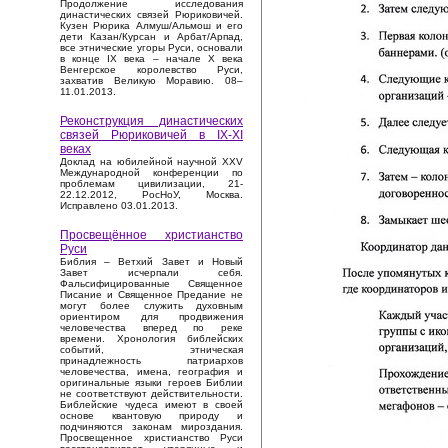
Продолжение исследования
династических связей Рюриковичей.
Кузен Рюрика Алмуш/Альмош и его
дети Казан/Курсан и Арбат/Арпад,
все этнические угоры Руси, основали
в конце IX века – начале X века
Венгерское королевство Руси,
захватив Великую Моравию. 08–
11.01.2013.
Реконструкция династических
связей Рюриковичей в IX-XI
веках
Доклад на юбилейной научной XXV
Международной конференции по
проблемам цивилизации, 21-
22.12.2012, РосНоУ, Москва.
Исправлено 03.01.2013.
Просвещённое христианство
Руси
Библия – Ветхий Завет и Новый
Завет исчерпали себя.
Фальсифицированные Священное
Писание и Священное Предание не
могут более служить духовным
ориентиром для продвижения
человечества вперед по реке
времени. Хронология библейских
событий, этническая
принадлежность патриархов
человечества, имена, география и
оригинальные языки героев Библии
не соответствуют действительности.
Библейские чудеса имеют в своей
основе квантовую природу и
подчиняются законам мироздания.
Просвещенное христианство Руси