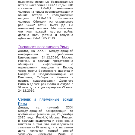
подсчетам истинные безвозвратные
потери населения СССР в годы ВОВ
составляют 7,6–8,7 миллионов
человек из числа военнослужащих и
общие потери с гражданскими
лицами 12,8–13,9 миллиона
человек. Сбежали из сталинского
рая СССР сотни тысяч (до 1,3
миллиона) человек. Мы полагаем,
что имя каждой жертвы войны
должно быть учтено и озвучено
публично. 04–18.05.2019.
Экспансия поволжского Рима
Доклад на XXXIII Международной
конференции по проблемам
Цивилизации, 24.12.2016, Москва,
РосНоУ. В докладе представлена
обширная информация о
переселении народов в Европу
через порты Боспорского царства и
Босфор в Средиземноморье из
Поволжья, Сибири и Кавказа в
период существования Древнего
Рима в дельте рек Волга и Ахтуба с
VI века до н.э. до середины VI века.
24.12.2016.
Селевк и племенные вожди
Рима
Доклад на научной XXXI
Международной Конференции по
проблемам Цивилизации, 26 декабря
2015 года, РосНоУ, Москва, Россия.
В докладе выдвинута и обоснована
гипотеза о том, что «македонские»
завоевания IV века до н.э. на самом
деле являются первой волной
экспансии Древнего Рима и