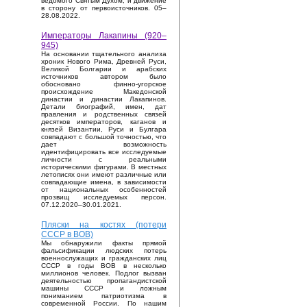
ведомого Святым Духом, и движение
в сторону от первоисточников. 05–
28.08.2022.
Императоры Лакапины (920–
945)
На основании тщательного анализа
хроник Нового Рима, Древней Руси,
Великой Болгарии и арабских
источников автором было
обосновано финно-угорское
происхождение Македонской
династии и династии Лакапинов.
Детали биографий, имен, дат
правления и родственных связей
десятков императоров, каганов и
князей Византии, Руси и Булгара
совпадают с большой точностью, что
дает возможность
идентифицировать все исследуемые
личности с реальными
историческими фигурами. В местных
летописях они имеют различные или
совпадающие имена, в зависимости
от национальных особенностей
прозвищ исследуемых персон.
07.12.2020–30.01.2021.
Пляски на костях (потери
СССР в ВОВ)
Мы обнаружили факты прямой
фальсификации людских потерь
военнослужащих и гражданских лиц
СССР в годы ВОВ в несколько
миллионов человек. Подлог вызван
деятельностью пропагандистской
машины СССР и ложным
пониманием патриотизма в
современной России. По нашим