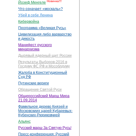
Новинка!!!
Йозеф Менгеле
Что означает «москаль»?
Убей в себе Ленина
Кибервойна
Программа «Великая Русь»
Цивилизация либо варварство
и дикость
Манифест русского
минархизма
Дырявый ядерный щит России
Результаты Выборов-2016 в
Госдуму ФС РФ и Мособлдуму
Жалоба в Конституционный
Суд РФ
Путинские вериги
Обращение Святой Руси
Общероссийский Марш Мира
21.09.2014
Фамильное дерево Князей и
Московскиих царей Кубаревых-
Кубенских-Рюриковчией
Альянс
Русский марш За Святую Русь!
Пресс-конференция: Русский