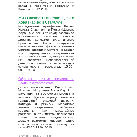
переселения народов на юг, восток и
запад с территории Поволжья и
Кавказа. 26.12.2015.
Живописное Евангелие Церкви
Хора (Карие) в Стамбуле
Исследование артефактов Церкви
Христа Спасителя в Полях (Церковь
Хора, XIV век, Стамбул) позволило
восстановить забытые нюансы
древних догматов византийского
Православия. Были обнаружены
многочисленные факты искажения
Святого Писания и Святого Предания
при формировании современных
христианских канонов, которые вовсе
не являются неприкосновенной
данностью свыше, а есть продукт
человеческого творчества. 15.09–
08.10.2014.
Образы древних римлян с
Волги в артефактах
Долгие тысячелетия в Иделе-Риме-
Мемфисе-Мицраиме-Итиле-Сарай-
Бату жили от 600 000 до миллиона
человек. Руины города являются
грандиозной кладовой истории,
культуры и религии. Масонские
ученые старательно избегают
проводить там масштабные
раскопки. В тех местах процветает
только черные кладоискатели.
Доколе возможно мировой элите
самозванцев скрывать истину от
людей? 20-22.04.2010.
Архив 2004-2018 гг.