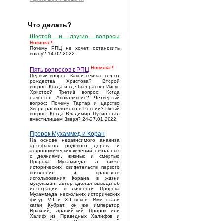
Что делать?
Шестой и другие вопросы
Новинка!!!
Почему РПЦ не хочет остановить
войну? 14.02.2022.
Новинка!!!
Пять вопросов к РПЦ
Первый вопрос: Какой сейчас год от
рождества Христова? Второй
вопрос: Когда и где был распят Иисус
Христос? Третий вопрос: Когда
начнется Апокалипсис? Четвертый
вопрос: Почему Тартар и царство
Зверя расположено в России? Пятый
вопрос: Когда Владимир Путин стал
вместилищем Зверя? 24-27.01.2022.
Пророк Мухаммед и Коран
На основе независимого анализа
артефактов, родового дерева и
астрономических явлений, связанных
с деяниями, жизнью и смертью
Пророка Мухаммеда, а также
исторических свидетельств первого
появления и правового
использования Корана в жизни
мусульман, автор сделал выводы об
интеграции в личности Пророка
Мухаммеда нескольких исторических
фигур VII и XII веков. Ими стали
каган Кубрат, он же император
Ираклий, аравийский Пророк или
Халиф из Праведных Халифов и