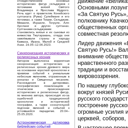
движение «Великая
отождествлением основных
исторических фигур сельджуков с
Основными лозунг
потомками князей Святого
Владимира и Ярослава Мудрого.
«За Святую Русь»,
Речь идет о правителях Конийского
султаната (Рума) Сулеймане и его
полковнику Квачко
потомках, а также Токаке, Сельджуке,
Микаиле, Исраиле, Тогруле, Алп-
общественных орга
Арслане и других султанах.
Султанами-сельджуками
совместная резол
становились князья и их сыновья из
княжества Тмутаракань, откуда они
завоёвывали страны и народы
Лидер движения «
Кавказа, Ирана, Малой и Средней
Азии. 24.05–12.06.2023.
Святую Русь!» Ва
Синхронизация исторических и
внимание обществ
религиозных хроник
Автором выполнена корректная
нравственного раз
синхронизация исторических и
религиозных хроник древнего мира
традиции и восст
на основании короткой хронологии и
привязки событий к уникальным
мировоззрения.
небесным явлениям, отраженным в
анналах и Священных писаниях.
Расхождения в датировках,
По нашему глубок
географических локализациях и
этническом происхождении
вокруг князей Рус
исторических и религиозных фигур,
по мнению автора, происходят из-за
русского государс
ошибочной традиционной
хронологии и исторической
построение русск
географии, а также сознательной
подгонки явлений и событий к
огромные усилия 
устоявшейся парадигме. 20.04–
25.05.2020.
церквей, соборов,
Астрономическая датировка
В настоящее время
библейских событий