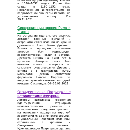
истинный Пророк Мухаммед, живший
в 1090–1052 годах. Коран был
создан в 1130–1152 годах.
Предложенная интерпретация не
подрывает каноны веры Ислама, но
устанавливает истину. 11–
30.11.2021.
Синхронизация хроник Рима и
Египта
На основании тщательного анализа
деталей военных компаний и
астрономических явлений из хроник
Древнего и Нового Рима, Древнего
Египта и персидских источников
автором был подтвержден
хронологический сдвиг в истории
Древнего Египта на 1780 лет в
прошлое. Автором также был
выявлен комплот историков по
сокрытию существования Древнего
Египта в I тысячелетии путем
маскировки деяний египетских
фараонов Нового Царства за
несуществующей активностью царей
империи Сасанидов. 06–29.03.2021.
Отождествление Патриархов с
историческими фигурами
Автором выполнена корректная
идентификация Патриархов
монотеистических религий с
историческими фигурами прошлого
на основании парадигмы короткой
хронологии мира и привязки событий
к уникальным небесным явлениям,
отраженным в хрониках и
Священных писаниях.
Идентификация Патриархов сделана