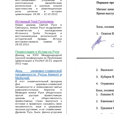
восстанавливает утерянные и
уничтоженные мракобесами
религиозные и научные знания
христианства и революционную
роль религии в истории
цивилизации. 26.08. – 12.10.2012.
Истинный Гроб Господень
Новая церковь Святой Руси и
Святорусы, князья Руси поздравляют
человечество с нахождением
Истинного Гроба Господня и
восстановлением религиозной и
исторической правды. Истина
восторжествовала навеки. 20-
29.05.2012.
Православие и Ислам на Руси
Доклад на XXIV Международной
научной конференции по Проблемам
Цивилизации в РосНоУ 20-21 апреля
2012 года.
День церковно-славянской
письменности. Руссы Кирилл и
Мефодий.
В этот знаменательный праздник
Дня церковно-славянской
письменности и поминовения святых
равноапостольных Кирилла и
Мефодия князья Руси убедительно
просят русскую православную
церковь и общественность
православных стран вернуться к
истокам и правильно называть свою
письменность, язык и церковные
писания русскими, а не славянскими.
Древняя Русь была финно-угорским