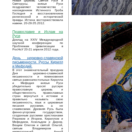
Новая церковь Святой Руси и
Святорусы, князья Руси
поздравляют человечество с
нахождением Истинного Гроба
Господня и восстановлением
религиозной и исторической
правды. Истина восторжествовала
навеки. 20-29.05.2012.
Православие и Ислам на
Руси
Доклад на XXIV Международной
научной конференции по
Проблемам Цивилизации в
РосНоУ 20-21 апреля 2012 года.
День церковно-славянской
письменности. Руссы Кирилл
и Мефодий.
В этот знаменательный праздник
Дня церковно-славянской
письменности и поминовения
святых равноапостольных Кирилла
и Мефодия князья Руси
убедительно просят русскую
православную церковь и
общественность православных
стран вернуться к истокам и
правильно называть свою
письменность, язык и церковные
писания русскими, а не
славянскими. Древняя Русь была
финно-угорским государством,
созданным русскими христианами
Рюриком и Игорем, Кириллом и
Мефодием, Аскольдом и Диром,
Вещим Олегом и святой Ольгой,
святым Владимиром и
императрицей Анной