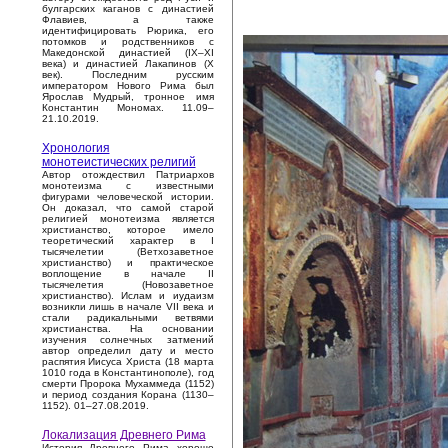
булгарских каганов с династией
Флавиев, а также
идентифицировать Рюрика, его
потомков и родственников с
Македонской династией (IX–XI
века) и династией Лакапинов (X
век). Последним русским
императором Нового Рима был
Ярослав Мудрый, тронное имя
Константин Мономах. 11.09–
21.10.2019.
Хронология
монотеистических религий
Автор отождествил Патриархов
монотеизма с известными
фигурами человеческой истории.
Он доказал, что самой старой
религией монотеизма является
христианство, которое имело
теоретический характер в I
тысячелетии (Ветхозаветное
христианство) и практическое
воплощение в начале II
тысячелетия (Новозаветное
христианство). Ислам и иудаизм
возникли лишь в начале VII века и
стали радикальными ветвями
христианства. На основании
изучения солнечных затмений
автор определил дату и место
распятия Иисуса Христа (18 марта
1010 года в Константинополе), год
смерти Пророка Мухаммеда (1152)
и период создания Корана (1130–
1152). 01–27.08.2019.
Локализация Древнего Рима
История Древнего Рима хорошо