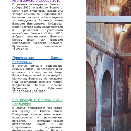
Итоги Земского Собора 2016
В рамках проведения Земского
собора 2016 по выборам Великого
Князя Всея Руси были выдвинуты
четыре номинанта. Подавляющее
большинство голосов были отданы
за кандидатуру Великого Князя
Валерия Викторовича Кубарева.
Волей Господа Бога Вседержителя
и решением участников
ассамблеи, Земский Собор 2016
избрал пожизненным Великим
Князем Всея Руси Валерия
Викторовича Кубарева Большого
Кубенского Рюриковича.
11.05.2016.
Ярославские Князья
Рюриковичи
В статье описано родословие
Великих Князей Ярославских и их
потомков, старшей ветви Рода
Руси – Рюриковичей, восходящей к
Мстиславу Великому Мономашичу.
Род Ярославских Великих Князей
продолжили Князья Большие
Кубенские – Кубаревы.
22.02.2016–11.03.2016.
Вся правда о Святом Князе
Владимире
В статье открывается без купюр
вся правда о Святом Князе
Владимире, которую замалчивают
православные и романовские
историки, коммунистическая
историческая наука и их
современные подельники,
фабрикующие мифы о Руси с