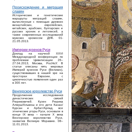
Происхождение и миграция
славян
Исторические и генетические
маршруты миграций славян,
вычисленные с помощью древних
византийских, европейских,
китайских, арабских, булгарских и
русских хроник и летописей, а
также современных исследований
мужских хромосом ДНК. 01-
21.05.2013.
Империи кузенов Руси
Доклад на научной XXVI
Международной конференции по
проблемам Цивилизации 26–
27.04.2013, Москва, РосНоУ. В
статье описаны пять мировых
Империй кузенов Руси (Великих),
существовавших в нашей эре на
просторах Евразии, с
цикличностью появления один раз
в 300 лет.
Венгерское королевство Руси
Продолжение исследования
династических связей
Рюриковичей. Кузен Рюрика
Алмуш/Альмош и его дети Казан/
Курсан и Арбат/Арпад, все
этнические угоры Руси, основали в
конце IX века – начале X века
Венгерское королевство Руси,
захватив Великую Моравию. 08–
11.01.2013.