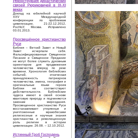
Реконструкция династических
связей Рюриковичей в IX-XI
веках
Доклад на юбилейной научной
XXV Международной
конференции по проблемам
цивилизации, 21-22.12.2012,
РосНоУ, Москва. Исправлено
03.01.2013.
Просвещённое христианство
Руси
Библия – Ветхий Завет и Новый
Завет исчерпали себя.
Фальсифицированные Священное
Писание и Священное Предание
не могут более служить духовным
ориентиром для продвижения
человечества вперед по реке
времени. Хронология библейских
событий, этническая
принадлежность патриархов
человечества, имена, география и
оригинальные языки героев
Библии не соответствуют
действительности. Библейские
чудеса имеют в своей основе
квантовую природу и подчиняются
законам мироздания.
Просвещенное христианство Руси
восстанавливает утерянные и
уничтоженные мракобесами
религиозные и научные знания
христианства и революционную
роль религии в истории
цивилизации. 26.08. – 12.10.2012.
Истинный Гроб Господень