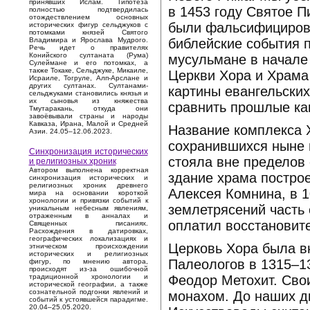
принявших Ислам. Гипотеза
в 1453 году Святое 
полностью подтвердилась
отождествлением основных
были фальсифицирова
исторических фигур сельджуков с
потомками князей Святого
библейские события п
Владимира и Ярослава Мудрого.
Речь идет о правителях
Конийского султаната (Рума)
мусульмане в начале 
Сулеймане и его потомках, а
также Токаке, Сельджуке, Микаиле,
Церкви Хора и Храма
Исраиле, Тогруле, Алп-Арслане и
других султанах. Султанами-
картины евангельских
сельджуками становились князья и
их сыновья из княжества
сравнить прошлые ка
Тмутаракань, откуда они
завоёвывали страны и народы
Кавказа, Ирана, Малой и Средней
Название комплекса Х
Азии. 24.05–12.06.2023.
сохранившихся ныне 
Синхронизация исторических
стояла вне пределов 
и религиозных хроник
Автором выполнена корректная
здание храма постро
синхронизация исторических и
религиозных хроник древнего
Алексея Комнина, в 1
мира на основании короткой
хронологии и привязки событий к
землетрясений часть
уникальным небесным явлениям,
отраженным в анналах и
оплатил восстановит
Священных писаниях.
Расхождения в датировках,
географических локализациях и
Церковь Хора была в
этническом происхождении
исторических и религиозных
Палеологов в 1315–1
фигур, по мнению автора,
происходят из-за ошибочной
Феодор Метохит. Сво
традиционной хронологии и
исторической географии, а также
сознательной подгонки явлений и
монахом. До наших дн
событий к устоявшейся парадигме.
20.04–25.05.2020.