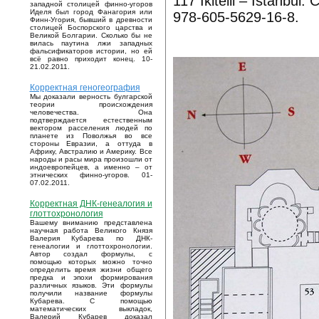
117 Ikitelli – Istanbul.
западной столицей финно-угоров
Иделя был город Фанагория или
978-605-5629-16-8.
Финн-Угория, бывший в древности
столицей Боспорского царства и
Великой Болгарии. Сколько бы не
вилась паутина лжи западных
фальсификаторов истории, но ей
всё равно приходит конец. 10-
21.02.2011.
Корректная геногеография
Мы доказали верность булгарской
теории происхождения
человечества. Она
подтверждается естественным
вектором расселения людей по
планете из Поволжья во все
стороны Евразии, а оттуда в
Африку, Австралию и Америку. Все
народы и расы мира произошли от
индоевропейцев, а именно – от
этнических финно-угоров. 01-
07.02.2011.
Корректная ДНК-генеалогия и
глоттохронология
Вашему вниманию представлена
научная работа Великого Князя
Валерия Кубарева по ДНК-
генеалогии и глоттохронологии.
Автор создал формулы, с
помощью которых можно точно
определить время жизни общего
предка и эпохи формирования
различных языков. Эти формулы
получили название формулы
Кубарева. С помощью
математических выкладок,
Валерий Кубарев доказал