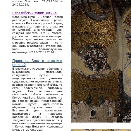
угоров Поволжья. 23.03.2014 –
24.04.2014.
Евразийский тупик Путина
Владимир Путин и Единая Россия
реализуют Евразийский проект,
вовлекая Россию и русский народ
в период стагнации и отставания
от мировой цивилизации. Они
создают царство Гога и Магога,
угрожающего миру во всем мире.
Почему кремлевская власть не
спросила русских славян – хотят
они жить в азиатской стране или
быть благополучными
европейцами? 14-22.01.2014.
Проекции Бога в символах
религий
В результате изучения обширного
визуального материала,
созданного путем 3D
моделирования, мы доказали
существование единого источника
происхождения Проекций Бога, то
есть религиозной символики
людей. Сей источник или
квантовый объект называется
Колесница Бога. Мы полагаем, что
на основе наших исследований,
можно будет организовать
обучение путешествиям по
Вселенной для космических
навигаторов из наиболее
одаренных людей и создать
звездолеты с двигателями по типу
описанного квантового генератора
– Колесницы Бога или Колесницы
Куба. 25–30.08.2013.