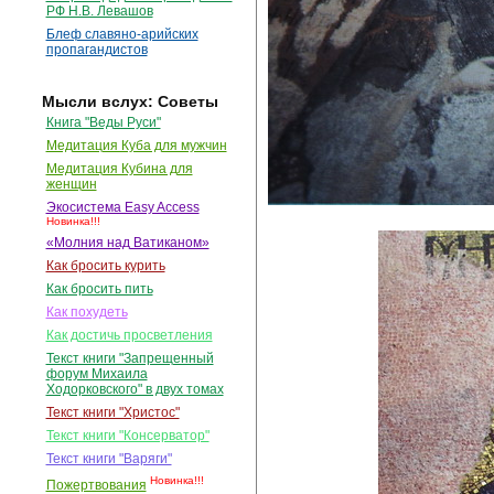
РФ Н.В. Левашов
Блеф славяно-арийских
пропагандистов
Мысли вслух: Советы
Книга "Веды Руси"
Медитация Куба для мужчин
Медитация Кубина для
женщин
Экосистема Easy Access
Новинка!!!
«Молния над Ватиканом»
Как бросить курить
Как бросить пить
Как похудеть
Как достичь просветления
Текст книги "Запрещенный
форум Михаила
Ходорковского" в двух томах
Текст книги "Христос"
Текст книги "Консерватор"
Текст книги "Варяги"
Новинка!!!
Пожертвования