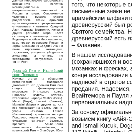
данных необходимо формировать
того, что некоторые 
взвешенную политику
межнациональных и
письменные знаки не
межрелигиозных отношений в
России и мире. Современное
арамейским алфавито
увлечение русских славян
родоверием, своим арийским
древнерусский был р
происхождением и презрительным
отношением к жителям Средней
Азии, Кавказа, Монголии, Китая и
Святого семейства. 
других регионов мира несет
системную и логическую ошибки.
древнерусский есть я
Родоверие вообще бессмысленно,
ведь предки родоверов России и
– Флавиев.
Украины вышли из Средней Азии и
были киргизами, алтайцами,
таджиками, пуштунами, уйгурами и
В нашем исследовани
жужанями, а отнюдь не
белокурыми полубогами. 12-
(сохранившихся и во
18.03.2011.
мозаиках и фресках, 
Древний Рим и Италийский
конце исследования 
союз Поволжья
Научная статья на обширном
надписей в строгое с
историческом материале
доказывает, что Древний Рим был
предания. Надеемся, 
создан финно-угорскими
племенами Итильского союза
Врайтемора и Пауля 
Поволжья (Идель, Булгар).
Италийские народы Vestini (Весь),
первоначальных надп
Marsi (Меря), Lucani (Люкане),
Marrucini (Мари) и другие до сих
пор проживают на Волге. Финно-
За основу официальн
угоры называли Latinas
(Латинянами) германские народы
возьмем книгу «Айя-Соф
Поволжья, иначе Алтынами, что
буквально означает Золотые.
and Ismail Kucuk, Doga
Крепость Альба-Лонго
именовалась Алтынбашем, а
поволжский Рим – Улак-Урум. Юго-