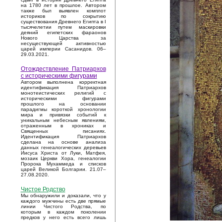
на 1780 лет в прошлое. Автором
также был выявлен комплот
историков по сокрытию
существования Древнего Египта в I
тысячелетии путем маскировки
деяний египетских фараонов
Нового Царства за
несуществующей активностью
царей империи Сасанидов. 06–
29.03.2021.
Отождествление Патриархов
с историческими фигурами
Автором выполнена корректная
идентификация Патриархов
монотеистических религий с
историческими фигурами
прошлого на основании
парадигмы короткой хронологии
мира и привязки событий к
уникальным небесным явлениям,
отраженным в хрониках и
Священных писаниях.
Идентификация Патриархов
сделана на основе анализа
данных генеалогических деревьев
Иисуса Христа от Луки, Матфея,
мозаик Церкви Хора, генеалогии
Пророка Мухаммеда и списков
царей Великой Болгарии. 21.07–
27.08.2020.
Чистое Родство
Мы обнаружили и доказали, что у
каждого мужчины есть две прямые
линии Чистого Родства, по
которым в каждом поколении
предков у него есть всего лишь