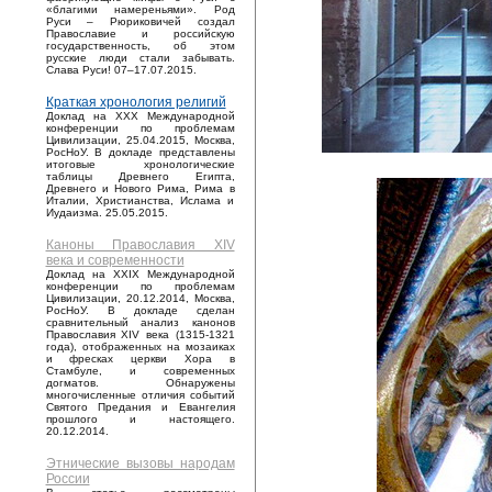
«благими намереньями». Род
Руси – Рюриковичей создал
Православие и российскую
государственность, об этом
русские люди стали забывать.
Слава Руси! 07–17.07.2015.
Краткая хронология религий
Доклад на XXX Международной
конференции по проблемам
Цивилизации, 25.04.2015, Москва,
РосНоУ. В докладе представлены
итоговые хронологические
таблицы Древнего Египта,
Древнего и Нового Рима, Рима в
Италии, Христианства, Ислама и
Иудаизма. 25.05.2015.
Каноны Православия XIV
века и современности
Доклад на XXIX Международной
конференции по проблемам
Цивилизации, 20.12.2014, Москва,
РосНоУ. В докладе сделан
сравнительный анализ канонов
Православия XIV века (1315-1321
года), отображенных на мозаиках
и фресках церкви Хора в
Стамбуле, и современных
догматов. Обнаружены
многочисленные отличия событий
Святого Предания и Евангелия
прошлого и настоящего.
20.12.2014.
Этнические вызовы народам
России