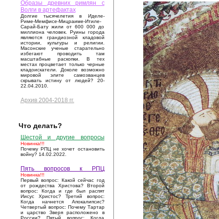
Образы древних римлян с
Волги в артефактах
Долгие тысячелетия в Иделе-
Риме-Мемфисе-Мицраиме-Итиле-
Сарай-Бату жили от 600 000 до
миллиона человек. Руины города
являются грандиозной кладовой
истории, культуры и религии.
Масонские ученые старательно
избегают проводить там
масштабные раскопки. В тех
местах процветает только черные
кладоискатели. Доколе возможно
мировой элите самозванцев
скрывать истину от людей? 20-
22.04.2010.
Архив 2004-2018 гг.
Что делать?
Шестой и другие вопросы
Новинка!!!
Почему РПЦ не хочет остановить
войну? 14.02.2022.
Пять вопросов к РПЦ
Новинка!!!
Первый вопрос: Какой сейчас год
от рождества Христова? Второй
вопрос: Когда и где был распят
Иисус Христос? Третий вопрос:
Когда начнется Апокалипсис?
Четвертый вопрос: Почему Тартар
и царство Зверя расположено в
России? Пятый вопрос: Когда