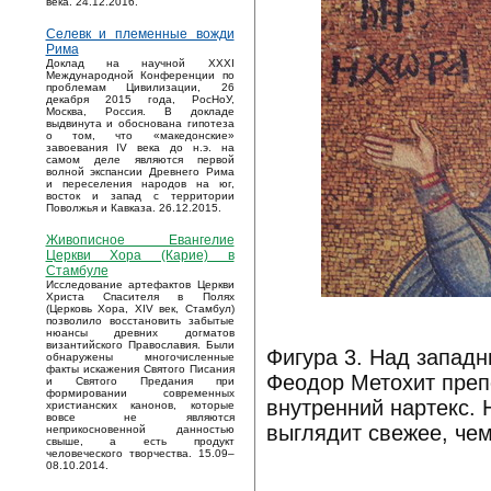
века. 24.12.2016.
Селевк и племенные вожди
Рима
Доклад на научной XXXI
Международной Конференции по
проблемам Цивилизации, 26
декабря 2015 года, РосНоУ,
Москва, Россия. В докладе
выдвинута и обоснована гипотеза
о том, что «македонские»
завоевания IV века до н.э. на
самом деле являются первой
волной экспансии Древнего Рима
и переселения народов на юг,
восток и запад с территории
Поволжья и Кавказа. 26.12.2015.
Живописное Евангелие
Церкви Хора (Карие) в
Стамбуле
Исследование артефактов Церкви
Христа Спасителя в Полях
(Церковь Хора, XIV век, Стамбул)
позволило восстановить забытые
нюансы древних догматов
византийского Православия. Были
Фигура 3. Над западн
обнаружены многочисленные
факты искажения Святого Писания
Феодор Метохит преп
и Святого Предания при
формировании современных
внутренний нартекс. 
христианских канонов, которые
вовсе не являются
выглядит свежее, чем
неприкосновенной данностью
свыше, а есть продукт
человеческого творчества. 15.09–
08.10.2014.