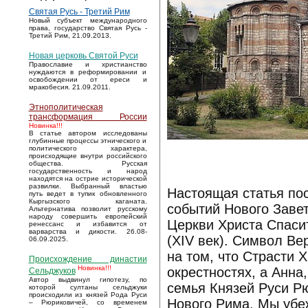
Святая Русь - Третий Рим
Новый субъект международного
права, государство Святая Русь -
Третий Рим, 21.09.2013.
Новая церковь Святой Руси
Православие и христианство
нуждаются в реформировании и
освобождении от ереси и
мракобесия. 21.09.2011.
Этнополитическая
трансформация России
Новинка!!!
В статье автором исследованы
глубинные процессы этнического и
политического характера,
происходящие внутри российского
общества. Русская
государственность и народ
находятся на острие исторической
развилки. Выбранный властью
Настоящая статья по
путь ведет в тупик обновленного
Кыргызского каганата.
событий Нового Заве
Альтернатива позволит русскому
народу совершить европейский
Церкви Христа Спаси
ренессанс и избавится от
варварства и дикости. 26.08-
(XIV век). Символ В
06.09.2025.
на том, что Страсти 
Происхождение династии
Новинка!!!
окрестностях, а Анна
Сельджуков
Автор выдвинул гипотезу, по
семья Князей Руси Р
которой султаны сельджуки
происходили из князей Рода Руси
Нового Рима. Мы убе
– Рюриковичей, со временем