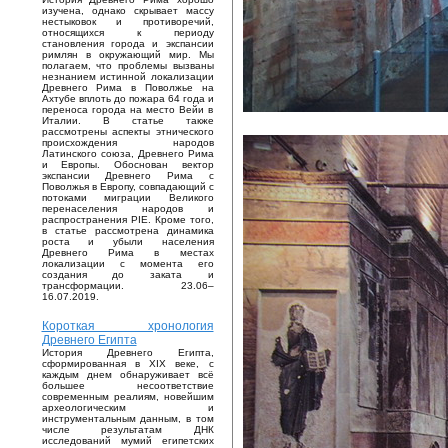
изучена, однако скрывает массу
нестыковок и противоречий,
относящихся к периоду
становления города и экспансии
римлян в окружающий мир. Мы
полагаем, что проблемы вызваны
незнанием истинной локализации
Древнего Рима в Поволжье на
Ахтубе вплоть до пожара 64 года и
переноса города на место Вейи в
Италии. В статье также
рассмотрены аспекты этнического
происхождения народов
Латинского союза, Древнего Рима
и Европы. Обоснован вектор
экспансии Древнего Рима с
Поволжья в Европу, совпадающий с
потоками миграции Великого
перенаселения народов и
распространения PIE. Кроме того,
в статье рассмотрена динамика
роста и убыли населения
Древнего Рима в местах
локализации с момента его
создания до заката и
трансформации. 23.06–
16.07.2019.
Короткая хронология
Древнего Египта
История Древнего Египта,
сформированная в XIX веке, с
каждым днем обнаруживает всё
большее несоответствие
современным реалиям, новейшим
археологическим и
инструментальным данным, в том
числе результатам ДНК
исследований мумий египетских