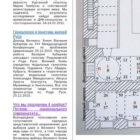
верность Курганной гипотезы
Марии Гимбутас и собственной
реконструкции истории мира. Мы
надеемся, что результаты
исследования найдут широкое
применение в ДНК-генеалогии и
глоттохронологии. 04-14.01.2011.
Генеалогия и генетика князей
Руси
Доклад Великого Князя Валерия
Кубарева на XXI Международной
Конференции по проблемам
Цивилизации 25.12.2010. Научная
работа Валерия Кубарева
описывает генетику Рюриковичей
и Рода Руси. Великий Князь
определил модальные гаплотипы
Рюрика, Гедимина, Русь Айдара,
Кубрата, Флавиев и теоретически
описал модальные гаплотипы
Александра Македонского, Иисуса
Христа Златоуста, Пророка
Мухаммеда и Чингисхана. Все эти
знаменитые люди этнически
финно-угоры из Рода Руси.
25.12.2010.
Что мы празднуем 4 ноября?
Потерю национального
суверенитета...
Bсенародное голосование или
голосование народных
представителей неприемлемо для
выборов царя и Великого Князя,
ведь царь от Бога, а глас народа
не является гласом Божьим.
Возможны выборы Великого Князя