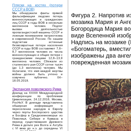
Пляски на костях (потери
СССР в ВОВ)
Мы обнаружили факты прямой
Фигура 2. Напротив 
фальсификации людских потерь
военнослужащих и гражданских
мозаика Мария и Анге
лиц СССР в годы ВОВ в несколько
миллионов человек. Подлог
Богородица Мария во
вызван деятельностью
пропагандистской машины СССР и
виде Вселенной изоб
ложным пониманием патриотизма
в современной России. По нашим
Надпись на мозаике
подсчетам истинные
безвозвратные потери населения
«Богоматерь, вмести
СССР в годы ВОВ составляют 7,6–
8,7 миллионов человек из числа
изображены два ангел
военнослужащих и общие потери с
гражданскими лицами 12,8–13,9
поврежденная мозаик
миллиона человек. Сбежали из
сталинского рая СССР сотни тысяч
(до 1,3 миллиона) человек. Мы
полагаем, что имя каждой жертвы
войны должно быть учтено и
озвучено публично. 04–
18.05.2019.
Экспансия поволжского Рима
Доклад на XXXIII Международной
конференции по проблемам
Цивилизации, 24.12.2016, Москва,
РосНоУ. В докладе представлена
обширная информация о
переселении народов в Европу
через порты Боспорского царства
и Босфор в Средиземноморье из
Поволжья, Сибири и Кавказа в
период существования Древнего
Рима в дельте рек Волга и Ахтуба
с VI века до н.э. до середины VI