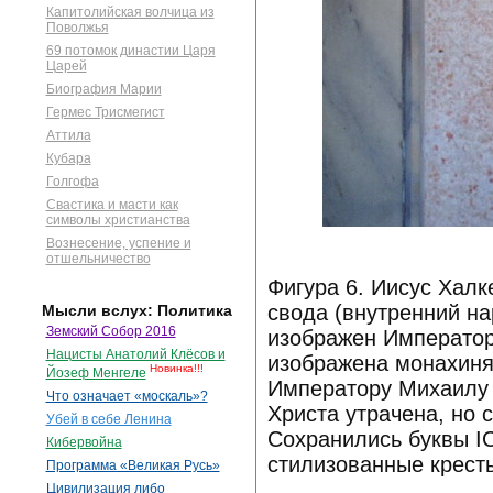
Капитолийская волчица из
Поволжья
69 потомок династии Царя
Царей
Биография Марии
Гермес Трисмегист
Аттила
Кубара
Голгофа
Свастика и масти как
символы христианства
Вознесение, успение и
отшельничество
Фигура 6. Иисус Хал
свода (внутренний на
Мысли вслух: Политика
Земский Собор 2016
изображен Император
Нацисты Анатолий Клёсов и
изображена монахиня
Новинка!!!
Йозеф Менгеле
Императору Михаилу 
Что означает «москаль»?
Христа утрачена, но 
Убей в себе Ленина
Сохранились буквы I
Кибервойна
стилизованные кресты
Программа «Великая Русь»
Цивилизация либо