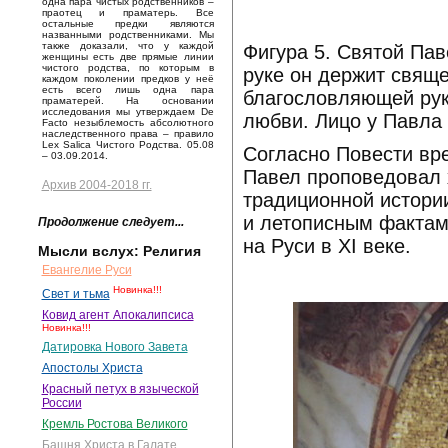
одна пара чистых родственников –
праотец и праматерь. Все
остальные предки являются
названными родственниками. Мы
также доказали, что у каждой
Фигура 5. Святой Пав
женщины есть две прямые линии
чистого родства, по которым в
руке он держит свяще
каждом поколении предков у неё
есть всего лишь одна пара
благословляющей рук
праматерей. На основании
исследования мы утверждаем De
любви. Лицо у Павла
Facto незыблемость абсолютного
наследственного права – правило
Lex Salica Чистого Родства. 05.08
Согласно Повести вре
– 03.09.2014.
Павел проповедовал х
Архив 2004-2018 гг.
традиционной истори
и летописным фактам
Продолжение следует...
на Руси в XI веке.
Мысли вслух: Религия
Евангелие Руси
Новинка!!!
Свет и тьма
Ковид агент Апокалипсиса
Новинка!!!
Датировка Нового Завета
Апостолы Христа
Красный петух в языческой
России
Кремль Ростова Великого
Башня Христа в Галате