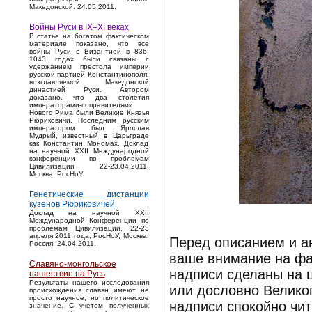
Македонской. 24.05.2011.
Войны Руси в IX–XI веках
В статье на богатом фактическом
материале показано, что все
войны Руси с Византией в 836-
1043 годах были связаны с
удержанием престола империи
русской партией Константинополя,
возглавляемой Македонской
династией Руси. Автором
доказано, что два столетия
императорами-соправителями
Нового Рима были Великие Князья
Рюриковичи. Последним русским
императором был Ярослав
Мудрый, известный в Царьграде
как Константин Мономах. Доклад
на научной XXII Международной
конференции по проблемам
Цивилизации 22-23.04.2011,
Москва, РосНоУ.
Генетические дистанции
кузенов Рюриковичей
Доклад на научной XXII
Международной Конференции по
проблемам Цивилизации, 22-23
апреля 2011 года, РосНоУ, Москва,
Перед описанием и а
Россия. 24.04.2011.
ваше внимание на фак
Славяно-монгольское
надписи сделаны на 
нашествие на Русь
Результаты нашего исследования
или дословно Великог
происхождения славян имеют не
просто научное, но политическое
надписи спокойно чи
значение. С учетом полученных