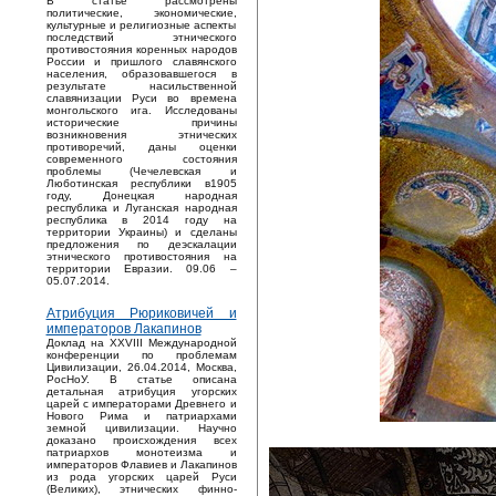
В статье рассмотрены
политические, экономические,
культурные и религиозные аспекты
последствий этнического
противостояния коренных народов
России и пришлого славянского
населения, образовавшегося в
результате насильственной
славянизации Руси во времена
монгольского ига. Исследованы
исторические причины
возникновения этнических
противоречий, даны оценки
современного состояния
проблемы (Чечелевская и
Люботинская республики в1905
году, Донецкая народная
республика и Луганская народная
республика в 2014 году на
территории Украины) и сделаны
предложения по деэскалации
этнического противостояния на
территории Евразии. 09.06 –
05.07.2014.
Атрибуция Рюриковичей и
императоров Лакапинов
Доклад на XXVIII Международной
конференции по проблемам
Цивилизации, 26.04.2014, Москва,
РосНоУ. В статье описана
детальная атрибуция угорских
царей с императорами Древнего и
Нового Рима и патриархами
земной цивилизации. Научно
доказано происхождения всех
патриархов монотеизма и
императоров Флавиев и Лакапинов
из рода угорских царей Руси
(Великих), этнических финно-