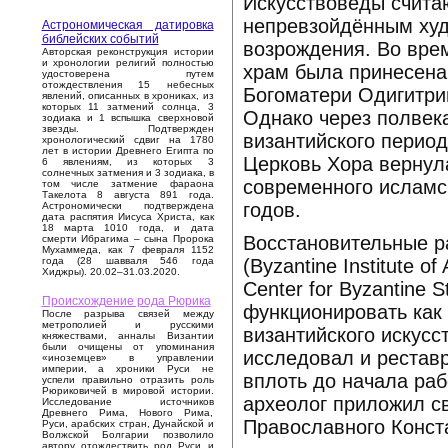
Искусствоведы считаю
непревзойдённым ху
Астрономическая датировка
библейских событий
возрождения. Во врем
Авторская реконструкция истории
и хронологии религий полностью
храм была принесена
удостоверена путем
отождествления 15 небесных
Богоматери Одигитри
явлений, описанных в хрониках, из
которых 11 затмений солнца, 3
Однако через полвек
зодиака и 1 вспышка сверхновой
звезды. Подтвержден
византийского период
хронологический сдвиг на 1780
лет в истории Древнего Египта по
Церковь Хора вернула
6 явлениям, из которых 3
солнечных затмения и 3 зодиака, в
современного исламск
том числе затмение фараона
Такелота 8 августа 891 года.
годов.
Астрономически подтверждена
дата распятия Иисуса Христа, как
18 марта 1010 года, и дата
Восстановительные р
смерти Ибрагима – сына Пророка
Мухаммеда, как 7 февраля 1152
(Byzantine Institute 
года (28 шавваля 546 года
Хиджры). 20.02–31.03.2020.
Center for Byzantine 
Происхождение рода Рюрика
функционировать как 
После разрыва связей между
метрополией и русскими
византийского искусс
княжествами, анналы Византии
были очищены от упоминания
исследовал и рестав
«иноземцев» в управлении
империи, а хроники Руси не
вплоть до начала раб
успели правильно отразить роль
Рюриковичей в мировой истории.
археолог приложил с
Исследование источников
Древнего Рима, Нового Рима,
Православного Конст
Руси, арабских стран, Дунайской и
Волжской Болгарии позволило
автору отождествить род Руси и