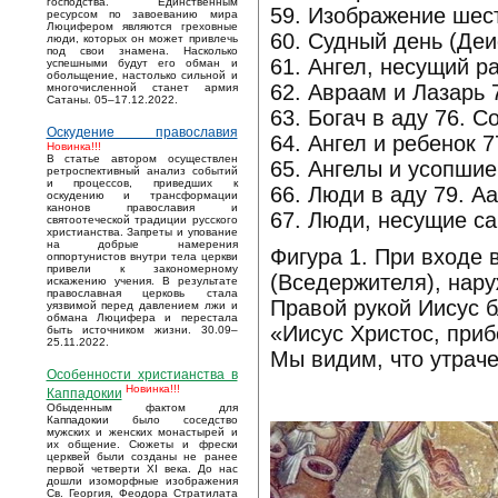
господства. Единственным
59. Изображение шес
ресурсом по завоеванию мира
Люцифером являются греховные
60. Судный день (Деи
люди, которых он может привлечь
под свои знамена. Насколько
61. Ангел, несущий р
успешными будут его обман и
обольщение, настолько сильной и
62. Авраам и Лазарь 
многочисленной станет армия
Сатаны. 05–17.12.2022.
63. Богач в аду 76. 
Оскудение православия
64. Ангел и ребенок 
Новинка!!!
В статье автором осуществлен
65. Ангелы и усопшие
ретроспективный анализ событий
и процессов, приведших к
66. Люди в аду 79. А
оскудению и трансформации
канонов православия и
67. Люди, несущие с
святоотеческой традиции русского
христианства. Запреты и упование
на добрые намерения
Фигура 1. При входе 
оппортунистов внутри тела церкви
привели к закономерному
(Вседержителя), нару
искажению учения. В результате
православная церковь стала
Правой рукой Иисус б
уязвимой перед давлением лжи и
обмана Люцифера и перестала
«Иисус Христос, п
быть источником жизни. 30.09–
25.11.2022.
Мы видим, что утраче
Особенности христианства в
Новинка!!!
Каппадокии
Обыденным фактом для
Каппадокии было соседство
мужских и женских монастырей и
их общение. Сюжеты и фрески
церквей были созданы не ранее
первой четверти XI века. До нас
дошли изоморфные изображения
Св. Георгия, Феодора Стратилата