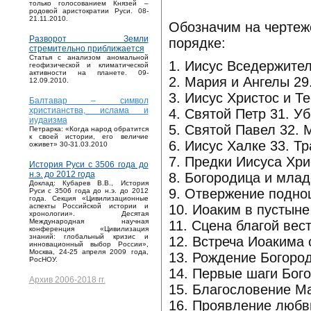
только голосованием Князей –
родовой аристократии Руси. 08-
21.11.2010.
Обозначим на чертеж
Разворот Земли
порядке:
стремительно приближается
Статья с анализом аномальной
1. Иисус Вседержител
геофизической и климатической
активности на планете. 09-
2. Мария и Ангелы 2
12.09.2010.
3. Иисус Христос и Т
Балтавар – символ
христианства, ислама и
4. Святой Петр 31. У
иудаизма
5. Святой Павел 32.
Петрарка: «Когда народ обратится
к своей истории, его величие
6. Иисус Халке 33. Т
оживет» 30-31.03.2010
7. Предки Иисуса Хри
История Руси с 3506 года до
н.э. до 2012 года
8. Богородица и млад
Доклад: Кубарев В.В., История
9. Отвержение подно
Руси с 3506 года до н.э. до 2012
года. Секция «Цивилизационные
10. Иоаким в пустын
аспекты Российской истории и
хронологии». Десятая
Международная научная
11. Сцена благой вес
конференция «Цивилизация
знаний: глобальный кризис и
12. Встреча Иоакима 
инновационный выбор России»,
Москва, 24-25 апреля 2009 года,
13. Рождение Богоро
РосНОУ.
14. Первые шаги Бог
Архив 2006-2018 гг.
15. Благословение М
16. Проявление любв