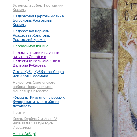
Успенский собор, Ростовский
Кремль
Надвратная Церковь Иоанна
Богослова, Ростовский
Кремль
Надвратная церковь
Рождества Христова,
Ростовский Кремль
Неопалимая Кубина
Паломнический и научный
визит на Синай и в
Палестину Великого Князя
Валерия Кубарева
Скала Куба, Куббат ас-Сахра
или Храм Соломона
Некрополь Смоленского
собора Новодевичьего
монастыря в Москве
«Урманы-Римляне» в русских,
булгарских и византийских
летописях
Притчи
Князь Курбский и Иван IV
называли Святую Русь
Израилем
Аллах Акбар!