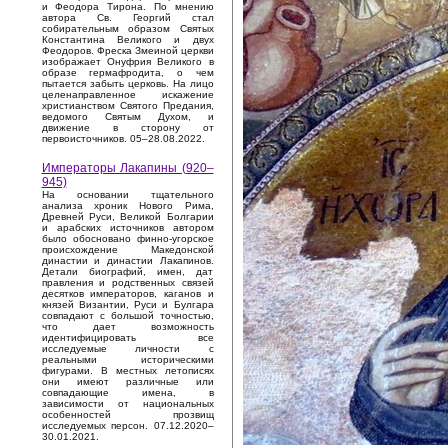
и Феодора Тирона. По мнению
автора Св. Георгий стал
собирательным образом Святых
Константина Великого и двух
Феодоров. Фреска Змеиной церкви
изображает Онуфрия Великого в
образе гермафродита, о чем
пытается забыть церковь. На лицо
целенаправленное искажение
христианством Святого Предания,
ведомого Святым Духом, и
движение в сторону от
первоисточников. 05–28.08.2022.
Императоры Лакапины (920–
945)
На основании тщательного
анализа хроник Нового Рима,
Древней Руси, Великой Болгарии
и арабских источников автором
было обосновано финно-угорское
происхождение Македонской
династии и династии Лакапинов.
Детали биографий, имен, дат
правления и родственных связей
десятков императоров, каганов и
князей Византии, Руси и Булгара
совпадают с большой точностью,
что дает возможность
идентифицировать все
исследуемые личности с
реальными историческими
фигурами. В местных летописях
они имеют различные или
совпадающие имена, в
зависимости от национальных
особенностей прозвищ
исследуемых персон. 07.12.2020–
30.01.2021.