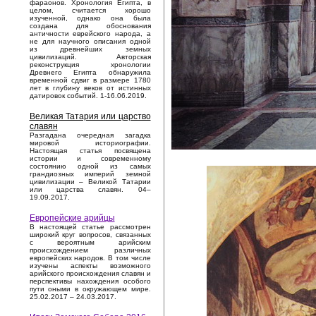
фараонов. Хронология Египта, в
целом, считается хорошо
изученной, однако она была
создана для обоснования
античности еврейского народа, а
не для научного описания одной
из древнейших земных
цивилизаций. Авторская
реконструкция хронологии
Древнего Египта обнаружила
временной сдвиг в размере 1780
лет в глубину веков от истинных
датировок событий. 1-16.06.2019.
Великая Татария или царство
славян
Разгадана очередная загадка
мировой историографии.
Настоящая статья посвящена
истории и современному
состоянию одной из самых
грандиозных империй земной
цивилизации – Великой Татарии
или царства славян. 04–
19.09.2017.
Европейские арийцы
В настоящей статье рассмотрен
широкий круг вопросов, связанных
с вероятным арийским
происхождением различных
европейских народов. В том числе
изучены аспекты возможного
арийского происхождения славян и
перспективы нахождения особого
пути оными в окружающем мире.
25.02.2017 – 24.03.2017.