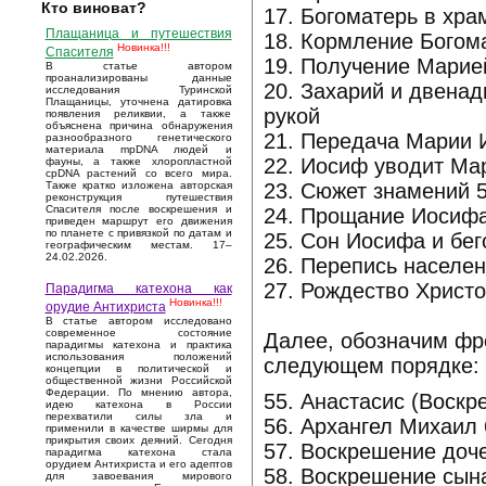
Кто виноват?
17. Богоматерь в хра
Плащаница и путешествия
18. Кормление Богом
Новинка!!!
Спасителя
19. Получение Марие
В статье автором
проанализированы данные
20. Захарий и двенад
исследования Туринской
Плащаницы, уточнена датировка
рукой
появления реликвии, а также
объяснена причина обнаружения
21. Передача Марии 
разнообразного генетического
материала mpDNA людей и
22. Иосиф уводит Ма
фауны, а также хлоропластной
cpDNA растений со всего мира.
23. Сюжет знамений 
Также кратко изложена авторская
реконструкция путешествия
Спасителя после воскрешения и
24. Прощание Иосифа
приведен маршрут его движения
по планете с привязкой по датам и
25. Сон Иосифа и бег
географическим местам. 17–
24.02.2026.
26. Перепись населен
27. Рождество Христ
Парадигма катехона как
Новинка!!!
орудие Антихриста
В статье автором исследовано
современное состояние
Далее, обозначим фр
парадигмы катехона и практика
использования положений
следующем порядке:
концепции в политической и
общественной жизни Российской
Федерации. По мнению автора,
55. Анастасис (Воскр
идею катехона в России
перехватили силы зла и
56. Архангел Михаил
применили в качестве ширмы для
прикрытия своих деяний. Сегодня
57. Воскрешение доч
парадигма катехона стала
орудием Антихриста и его адептов
58. Воскрешение сын
для завоевания мирового