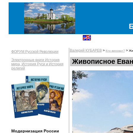
Валерий КУБАРЕВ
>
>
Кто виноват?
Жи
ФОРУМ Русской Революции
Живописное Еванг
Электронные книги История
мира, История Руси и История
религий
Модернизация России