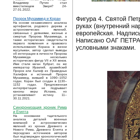
Владимир Путин стал
вместилищем Зверя? 24-
27.01.2022.
Фигура 4. Святой Пет
Пророк Мухаммед и Коран
На основе независимого анализа
руках (внутренний на
артефактов, родового дерева и
астрономических явлений,
европейская. Надпись
связанных с деяниями, жизнью и
смертью Пророка Мухаммеда, а
Написано ОАГ ПЕТРАС
также исторических свидетельств
первого появления и правового
условными знаками.
использования Корана в жизни
мусульман, автор сделал выводы
об интеграции в личности Пророка
Мухаммеда нескольких
исторических фигур VII и XII веков.
Ими стали каган Кубрат, он же
император Ираклий, аравийский
Пророк или Халиф из Праведных
Халифов и истинный Пророк
Мухаммед, живший в 1090–1052
годах. Коран был создан в 1130–
1152 годах. Предложенная
интерпретация не подрывает
каноны веры Ислама, но
устанавливает истину. 11–
30.11.2021.
Синхронизация хроник Рима
и Египта
На основании тщательного
анализа деталей военных
компаний и астрономических
явлений из хроник Древнего и
Нового Рима, Древнего Египта и
персидских источников автором
был подтвержден хронологический
сдвиг в истории Древнего Египта