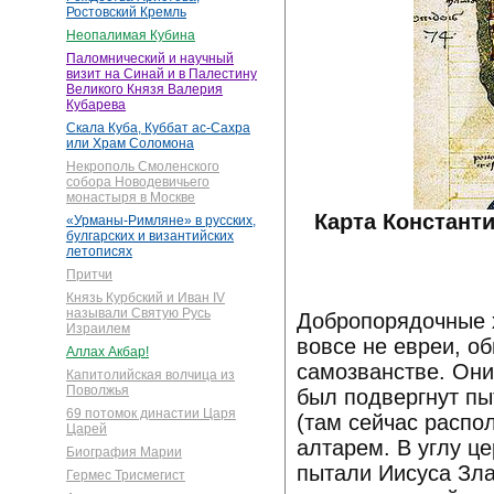
Ростовский Кремль
Неопалимая Кубина
Паломнический и научный
визит на Синай и в Палестину
Великого Князя Валерия
Кубарева
Скала Куба, Куббат ас-Сахра
или Храм Соломона
Некрополь Смоленского
собора Новодевичьего
монастыря в Москве
Карта Констант
«Урманы-Римляне» в русских,
булгарских и византийских
летописях
Притчи
Князь Курбский и Иван IV
называли Святую Русь
Добропорядочные х
Израилем
вовсе не евреи, о
Аллах Акбар!
самозванстве. Они
Капитолийская волчица из
Поволжья
был подвергнут пы
69 потомок династии Царя
(там сейчас распо
Царей
алтарем. В углу це
Биография Марии
пытали Иисуса Зла
Гермес Трисмегист