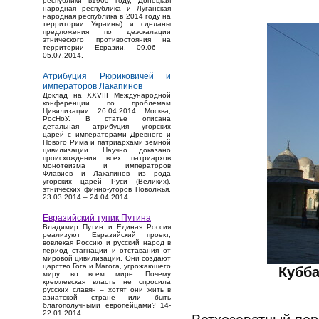
республики в1905 году, Донецкая
народная республика и Луганская
народная республика в 2014 году на
территории Украины) и сделаны
предложения по деэскалации
этнического противостояния на
территории Евразии. 09.06 –
05.07.2014.
Атрибуция Рюриковичей и
императоров Лакапинов
Доклад на XXVIII Международной
конференции по проблемам
Цивилизации, 26.04.2014, Москва,
РосНоУ. В статье описана
детальная атрибуция угорских
царей с императорами Древнего и
Нового Рима и патриархами земной
цивилизации. Научно доказано
происхождения всех патриархов
монотеизма и императоров
Флавиев и Лакапинов из рода
угорских царей Руси (Великих),
этнических финно-угоров Поволжья.
23.03.2014 – 24.04.2014.
Евразийский тупик Путина
Владимир Путин и Единая Россия
реализуют Евразийский проект,
вовлекая Россию и русский народ в
период стагнации и отставания от
мировой цивилизации. Они создают
царство Гога и Магога, угрожающего
Кубба
миру во всем мире. Почему
кремлевская власть не спросила
русских славян – хотят они жить в
азиатской стране или быть
благополучными европейцами? 14-
22.01.2014.