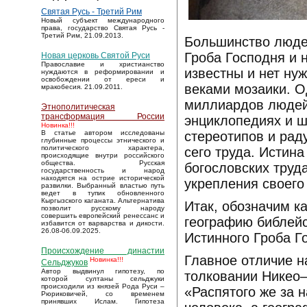
Святая Русь - Третий Рим
Новый субъект международного
права, государство Святая Русь -
Третий Рим, 21.09.2013.
Большинство людей
Гроба Господня и 
Новая церковь Святой Руси
Православие и христианство
известны и нет ну
нуждаются в реформировании и
освобождении от ереси и
веками мозаики. О
мракобесия. 21.09.2011.
миллиардов людей
Этнополитическая
трансформация России
энциклопедиях и ш
Новинка!!!
стереотипов и рад
В статье автором исследованы
глубинные процессы этнического и
политического характера,
сего труда. Истина
происходящие внутри российского
общества. Русская
богословских труд
государственность и народ
находятся на острие исторической
укрепления своего
развилки. Выбранный властью путь
ведет в тупик обновленного
Кыргызского каганата. Альтернатива
Итак, обозначим к
позволит русскому народу
совершить европейский ренессанс и
географию библейс
избавится от варварства и дикости.
26.08-06.09.2025.
Истинного Гроба Г
Происхождение династии
Главное отличие н
Новинка!!!
Сельджуков
Автор выдвинул гипотезу, по
толковании Никео
которой султаны сельджуки
происходили из князей Рода Руси –
«Распятого же за 
Рюриковичей, со временем
принявших Ислам. Гипотеза