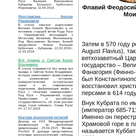
Руси Валерия Викторовича
Кубарева Большого Кубенского
Флавий Феодосий
Рюриковича. 11.05.2016.
Мои
Ярославские Князья
Рюриковичи
В статье описано родословие
Великих Князей Ярославских и их
потомков, старшей ветви Рода Руси
– Рюриковичей, восходящей к
Мстиславу Великому Мономашичу.
Род Ярославских Великих Князей
Затем в 570 году р
продолжили Князья Большие
Кубенские – Кубаревы. 22.02.2016–
August Flavius), т
11.03.2016.
ветхозаветный Цар
Вся правда о Святом Князе
государство – Вел
Владимире
В статье открывается без купюр вся
Фанагория (Финно-
правда о Святом Князе Владимире,
которую замалчивают православные
был Константинопо
и романовские историки,
коммунистическая историческая
восстановил христ
наука и их современные
подельники, фабрикующие мифы о
персами в 614 году
Руси с «благими намереньями».
Род Руси – Рюриковичей создал
Православие и российскую
Внук Кубрата по и
государственность, об этом русские
люди стали забывать. Слава Руси!
(император 685-71
07–17.07.2015.
Именно он перест
Краткая хронология религий
Доклад на XXX Международной
Храмовой горе в 
конференции по проблемам
Цивилизации, 25.04.2015, Москва,
называется Куббат
РосНоУ. В докладе представлены
итоговые хронологические таблицы