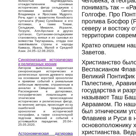
человека, а геогр
полностью подтвердилась
отождествлением основных
понимать так – «Р
исторических фигур сельджуков с
потомками князей Святого
Голгофе. Про Понт
Владимира и Ярослава Мудрого.
Речь идет о правителях Конийского
пролива Босфор (Pr
султаната (Рума) Сулеймане и его
потомках, а также Токаке,
северу и востоку 
Сельджуке, Микаиле, Исраиле,
Тогруле, Алп-Арслане и других
территории совреме
султанах. Султанами-сельджуками
становились князья и их сыновья из
княжества Тмутаракань, откуда они
Кратко опишем наш
завоёвывали страны и народы
Кавказа, Ирана, Малой и Средней
Заветов.
Азии. 24.05–12.06.2023.
Синхронизация исторических
Христианство был
и религиозных хроник
Веспасианом Флави
Автором выполнена корректная
синхронизация исторических и
Великий Понтифик 
религиозных хроник древнего мира
на основании короткой хронологии
и привязки событий к уникальным
Палестине, Аравии
небесным явлениям, отраженным в
анналах и Священных писаниях.
государства и раз
Расхождения в датировках,
географических локализациях и
называют Таш Баш 
этническом происхождении
исторических и религиозных фигур,
Авраамом. По наш
по мнению автора, происходят из-за
ошибочной традиционной
был этническим уг
хронологии и исторической
географии, а также сознательной
Флавиев и Руси в 
подгонки явлений и событий к
устоявшейся парадигме. 20.04–
основоположнику х
25.05.2020.
христианства. Вед
Астрономическая датировка