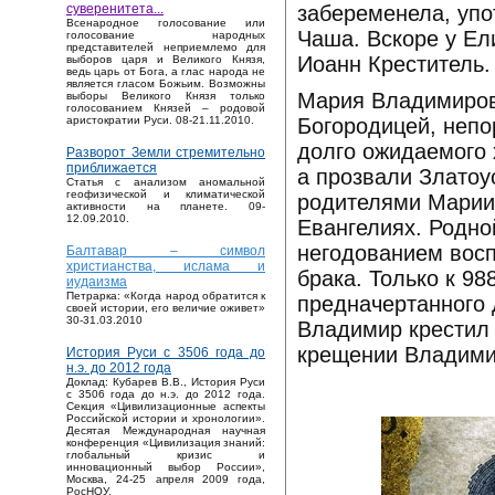
забеременела, упо
суверенитета...
Bсенародное голосование или
Чаша. Вскоре у Ел
голосование народных
представителей неприемлемо для
Иоанн Креститель.
выборов царя и Великого Князя,
ведь царь от Бога, а глас народа не
является гласом Божьим. Возможны
Мария Владимировн
выборы Великого Князя только
голосованием Князей – родовой
Богородицей, непо
аристократии Руси. 08-21.11.2010.
долго ожидаемого 
Разворот Земли стремительно
приближается
а прозвали Златоу
Статья с анализом аномальной
геофизической и климатической
родителями Марии 
активности на планете. 09-
12.09.2010.
Евангелиях. Родно
негодованием восп
Балтавар – символ
христианства, ислама и
брака. Только к 9
иудаизма
Петрарка: «Когда народ обратится к
предначертанного 
своей истории, его величие оживет»
30-31.03.2010
Владимир крестил 
крещении Владими
История Руси с 3506 года до
н.э. до 2012 года
Доклад: Кубарев В.В., История Руси
с 3506 года до н.э. до 2012 года.
Секция «Цивилизационные аспекты
Российской истории и хронологии».
Десятая Международная научная
конференция «Цивилизация знаний:
глобальный кризис и
инновационный выбор России»,
Москва, 24-25 апреля 2009 года,
РосНОУ.