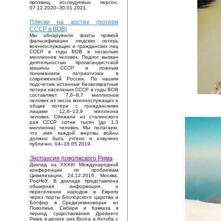
прозвищ исследуемых персон.
07.12.2020–30.01.2021.
Пляски на костях (потери
СССР в ВОВ)
Мы обнаружили факты прямой
фальсификации людских потерь
военнослужащих и гражданских лиц
СССР в годы ВОВ в несколько
миллионов человек. Подлог вызван
деятельностью пропагандистской
машины СССР и ложным
пониманием патриотизма в
современной России. По нашим
подсчетам истинные безвозвратные
потери населения СССР в годы ВОВ
составляют 7,6–8,7 миллионов
человек из числа военнослужащих и
общие потери с гражданскими
лицами 12,8–13,9 миллиона
человек. Сбежали из сталинского
рая СССР сотни тысяч (до 1,3
миллиона) человек. Мы полагаем,
что имя каждой жертвы войны
должно быть учтено и озвучено
публично. 04–18.05.2019.
Экспансия поволжского Рима
Доклад на XXXIII Международной
конференции по проблемам
Цивилизации, 24.12.2016, Москва,
РосНоУ. В докладе представлена
обширная информация о
переселении народов в Европу
через порты Боспорского царства и
Босфор в Средиземноморье из
Поволжья, Сибири и Кавказа в
период существования Древнего
Рима в дельте рек Волга и Ахтуба с