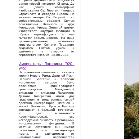
и фрески церквей были созданы не
ранее первой четверти XI века. До
нас дошли изоморфные
изображения Св. Георгия, Феодора
Стратилата и Феодора Тирона. По
мнению автора Св. Георгий стал
собирательным образом Святых
Константина Великого и двух
Феодоров. Фреска Змеиной церкви
изображает Онуфрия Великого в
образе гермафродита, о чем
пытается забыть церковь. На лицо
целенаправленное искажение
христианством Святого Предания,
ведомого Святым Духом, и
движение в сторону от
первоисточников. 05–28.08.2022.
Императоры Лакапины (920–
945)
На основании тщательного анализа
хроник Нового Рима, Древней Руси,
Великой Болгарии и арабских
источников автором было
обосновано финно-угорское
происхождение Македонской
династии и династии Лакапинов.
Детали биографий, имен, дат
правления и родственных связей
десятков императоров, каганов и
князей Византии, Руси и Булгара
совпадают с большой точностью,
что дает возможность
идентифицировать все
исследуемые личности с реальными
историческими фигурами. В
местных летописях они имеют
различные или совпадающие
имена, в зависимости от
национальных особенностей