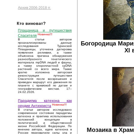
Архив 2006-2018 гг.
Кто виноват?
Плащаница и путешествия
Новинка!!!
Спасителя
В статье автором
Богородица Мари
проанализированы данные
исследования Туринской
XI 
Плащаницы, уточнена датировка
появления реликвии, а также
объяснена причина обнаружения
разнообразного генетического
материала mpDNA людей и фауны,
а также хлоропластной cpDNA
растений со всего мира. Также
кратко изложена авторская
реконструкция путешествия
Спасителя после воскрешения и
приведен маршрут его движения по
планете с привязкой по датам и
географическим местам. 17–
24.02.2026.
Парадигма катехона как
Новинка!!!
орудие Антихриста
В статье автором исследовано
современное состояние парадигмы
катехона и практика использования
положений концепции в
политической и общественной
жизни Российской Федерации. По
Мозаика в Храм
мнению автора, идею катехона в
России перехватили силы зла и