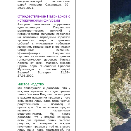
несуществующей активностью
царей империи Сасанидов. 06–
29.03.2021.
Отождествление Патриархов с
историческими фигурами
Автором выполнена корректная
идентификация Патриархов
монотеистических религий с
историческими фигурами прошлого
на основании парадигмы короткой
хронологии мира и привязки
событий к уникальным небесным
явлениям, отраженным в хрониках и
Священных писаниях.
Идентификация Патриархов
сделана на основе анализа данных
генеалогических деревьев Иисуса
Христа от Луки, Матфея, мозаик
Церкви Хора, генеалогии Пророка
Мухаммеда и списков царей
Великой Болгарии. 21.07–
27.08.2020.
Чистое Родство
Мы обнаружили и доказали, что у
каждого мужчины есть две прямые
линии Чистого Родства, по которым
в каждом поколении предков у него
есть всего лишь одна пара чистых
родственников – праотец и
праматерь. Все остальные предки
являются названными
родственниками. Мы также
доказали, что у каждой женщины
есть две прямые линии чистого
родства, по которым в каждом
поколении предков у неё есть всего
лишь одна пара праматерей. На