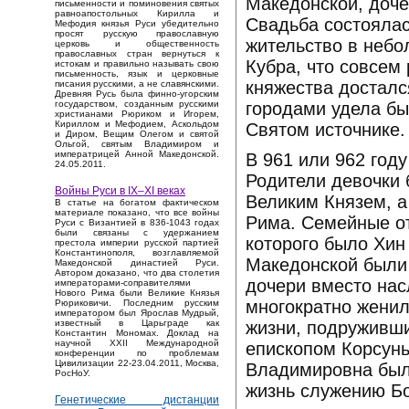
Македонской, доче
письменности и поминовения святых
равноапостольных Кирилла и
Свадьба состоялас
Мефодия князья Руси убедительно
просят русскую православную
жительство в небо
церковь и общественность
православных стран вернуться к
Кубра, что совсем
истокам и правильно называть свою
письменность, язык и церковные
княжества достал
писания русскими, а не славянскими.
Древняя Русь была финно-угорским
городами удела бы
государством, созданным русскими
христианами Рюриком и Игорем,
Кириллом и Мефодием, Аскольдом
Святом источнике.
и Диром, Вещим Олегом и святой
Ольгой, святым Владимиром и
императрицей Анной Македонской.
В 961 или 962 год
24.05.2011.
Родители девочки
Войны Руси в IX–XI веках
Великим Князем, а
В статье на богатом фактическом
материале показано, что все войны
Рима. Семейные о
Руси с Византией в 836-1043 годах
были связаны с удержанием
которого было Хин
престола империи русской партией
Константинополя, возглавляемой
Македонской были
Македонской династией Руси.
Автором доказано, что два столетия
дочери вместо нас
императорами-соправителями
Нового Рима были Великие Князья
многократно женил
Рюриковичи. Последним русским
императором был Ярослав Мудрый,
жизни, подруживш
известный в Царьграде как
Константин Мономах. Доклад на
научной XXII Международной
епископом Корсунь
конференции по проблемам
Цивилизации 22-23.04.2011, Москва,
Владимировна был
РосНоУ.
жизнь служению Бо
Генетические дистанции