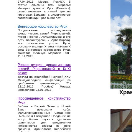
27.04.2013, Москва, РосНоУ. В
статье описаны пять мировых
Империй кузенов Руси (Великих),
существовавших в нашей эре на
просторах Евразии, с цикличностью
появления один раз в 300 лет.
Венгерское королевство Руси
Продолжение исследования
династических связей Рюриковичей.
Кузен Рюрика Алмуш/Альмош и его
дети Казан/Курсан и Арбат/Арпад,
все этнические угоры Руси,
основали в конце IX века – начале X
века Венгерское королевство Руси,
захватив Великую Моравию. 08–
11.01.2013.
Реконструкция династических
связей Рюриковичей в IX-XI
веках
Доклад на юбилейной научной XXV
Международной конференции по
проблемам цивилизации, 21-
22.12.2012, РосНоУ, Москва.
Исправлено 03.01.2013.
Хра
Просвещённое христианство
Руси
Библия – Ветхий Завет и Новый
Завет исчерпали себя.
Фальсифицированные Священное
Писание и Священное Предание не
могут более служить духовным
ориентиром для продвижения
человечества вперед по реке
времени. Хронология библейских