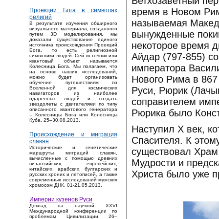
Ветхозаветный пер
время в Новом Рим
Проекции Бога в символах
религий
называемая Македо
В результате изучения обширного
визуального материала, созданного
вынужденные покин
путем 3D моделирования, мы
доказали существование единого
некоторое время д
источника происхождения Проекций
Бога, то есть религиозной
Айдар (797-855) с
символики людей. Сей источник или
квантовый объект называется
императора Васили
Колесница Бога. Мы полагаем, что
на основе наших исследований,
Нового Рима в 867 
можно будет организовать
обучение путешествиям по
Руси, Рюрик (Лачы
Вселенной для космических
навигаторов из наиболее
одаренных людей и создать
соправителем импе
звездолеты с двигателями по типу
описанного квантового генератора
Рюрика было Конст
– Колесницы Бога или Колесницы
Куба. 25–30.08.2013.
Наступил X век, к
Происхождение и миграция
Спасителя. К этом
славян
Исторические и генетические
существовал Храм
маршруты миграций славян,
вычисленные с помощью древних
Мудрости и предск
византийских, европейских,
китайских, арабских, булгарских и
Христа было уже п
русских хроник и летописей, а также
современных исследований мужских
хромосом ДНК. 01-21.05.2013.
Империи кузенов Руси
Доклад на научной XXVI
Международной конференции по
проблемам Цивилизации 26–