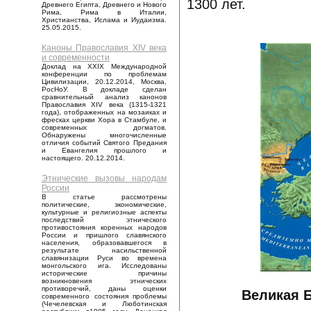
1300 лет.
Древнего Египта, Древнего и Нового
Рима, Рима в Италии,
Христианства, Ислама и Иудаизма.
25.05.2015.
Каноны Православия XIV века
и современности
Доклад на XXIX Международной
конференции по проблемам
Цивилизации, 20.12.2014, Москва,
РосНоУ. В докладе сделан
сравнительный анализ канонов
Православия XIV века (1315-1321
года), отображенных на мозаиках и
фресках церкви Хора в Стамбуле, и
современных догматов.
Обнаружены многочисленные
отличия событий Святого Предания
и Евангелия прошлого и
настоящего. 20.12.2014.
Этнические вызовы народам
России
В статье рассмотрены
политические, экономические,
культурные и религиозные аспекты
последствий этнического
противостояния коренных народов
России и пришлого славянского
населения, образовавшегося в
результате насильственной
славянизации Руси во времена
монгольского ига. Исследованы
исторические причины
возникновения этнических
противоречий, даны оценки
Великая Б
современного состояния проблемы
(Чечелевская и Люботинская