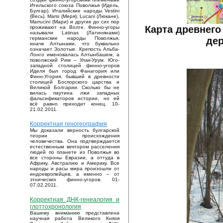
Итильского союза Поволжья (Идель,
Булгар). Италийские народы Vestini
(Весь), Marsi (Меря), Lucani (Люкане),
Marrucini (Мари) и другие до сих пор
Карта древнего
проживают на Волге. Финно-угоры
называли Latinas (Латинянами)
дер
германские народы Поволжья,
иначе Алтынами, что буквально
означает Золотые. Крепость Альба-
Лонго именовалась Алтынбашем, а
поволжский Рим – Улак-Урум. Юго-
западной столицей финно-угоров
Иделя был город Фанагория или
Финн-Угория, бывший в древности
столицей Боспорского царства и
Великой Болгарии. Сколько бы не
вилась паутина лжи западных
фальсификаторов истории, но ей
всё равно приходит конец. 10-
21.02.2011.
Корректная геногеография
Мы доказали верность булгарской
теории происхождения
человечества. Она подтверждается
естественным вектором расселения
людей по планете из Поволжья во
все стороны Евразии, а оттуда в
Африку, Австралию и Америку. Все
народы и расы мира произошли от
индоевропейцев, а именно – от
этнических финно-угоров. 01-
07.02.2011.
Корректная ДНК-генеалогия и
глоттохронология
Вашему вниманию представлена
научная работа Великого Князя