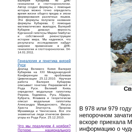
Валерия Кубарева по ДНК-
генеалогии и глоттохронологии.
Автор создал формулы, с помощью
которых можно точно определить
время жизни общего предка и эпохи
формирования различных языков.
Эти формулы получили название
формулы Кубарева. С помощью
математических выкладок, Валерий
Кубарев доказал верность
Курганной гипотезы Марии Гимбутас
и собственной реконструкции
истории мира. Мы надеемся, что
результаты исследования найдут
широкое применение в ДНК-
генеалогии и глоттохронологии. 04-
14.01.2011.
Генеалогия и генетика князей
Руси
Доклад Великого Князя Валерия
Кубарева на XXI Международной
Конференции по проблемам
Цивилизации 25.12.2010. Научная
работа Валерия Кубарева
описывает генетику Рюриковичей и
Св
Рода Руси. Великий Князь
определил модальные гаплотипы
Рюрика, Гедимина, Русь Айдара,
Кубрата, Флавиев и теоретически
описал модальные гаплотипы
Александра Македонского, Иисуса
В 978 или 979 год
Христа Златоуста, Пророка
Мухаммеда и Чингисхана. Все эти
непорочном зачати
знаменитые люди этнически финно-
угоры из Рода Руси. 25.12.2010.
вскоре приехала 
Что мы празднуем 4 ноября?
информацию о чуд
Потерю национального