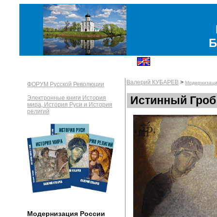
Б
Валерий КУБАРЕВ
>
Модернизаци
ФОРУМ Русской Революции
Истинный Гроб
Электронные книги История
мира, История Руси и История
религий
Модернизация России