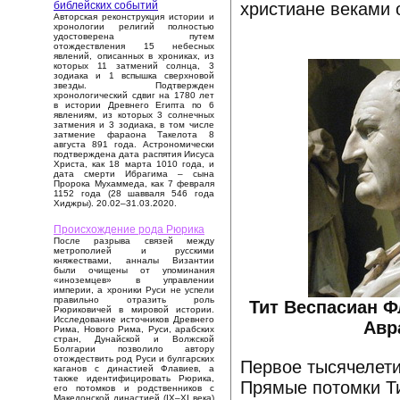
христиане веками 
библейских событий
Авторская реконструкция истории и
хронологии религий полностью
удостоверена путем
отождествления 15 небесных
явлений, описанных в хрониках, из
которых 11 затмений солнца, 3
зодиака и 1 вспышка сверхновой
звезды. Подтвержден
хронологический сдвиг на 1780 лет
в истории Древнего Египта по 6
явлениям, из которых 3 солнечных
затмения и 3 зодиака, в том числе
затмение фараона Такелота 8
августа 891 года. Астрономически
подтверждена дата распятия Иисуса
Христа, как 18 марта 1010 года, и
дата смерти Ибрагима – сына
Пророка Мухаммеда, как 7 февраля
1152 года (28 шавваля 546 года
Хиджры). 20.02–31.03.2020.
Происхождение рода Рюрика
После разрыва связей между
метрополией и русскими
княжествами, анналы Византии
были очищены от упоминания
«иноземцев» в управлении
империи, а хроники Руси не успели
правильно отразить роль
Тит Веспасиан Ф
Рюриковичей в мировой истории.
Исследование источников Древнего
Авр
Рима, Нового Рима, Руси, арабских
стран, Дунайской и Волжской
Болгарии позволило автору
отождествить род Руси и булгарских
Первое тысячелети
каганов с династией Флавиев, а
также идентифицировать Рюрика,
Прямые потомки Т
его потомков и родственников с
Македонской династией (IX–XI века)