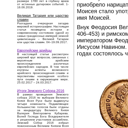
размере 1780 лет в глубину веков
приобрело нарицат
от истинных датировок событий. 1-
16.06.2019.
Моисея стало упот
Великая Татария или царство
имя Моисей.
славян
Разгадана очередная загадка
Внук Феодосия Вел
мировой историографии. Настоящая
статья посвящена истории и
406-453) и римско
современному состоянию одной из
самых грандиозных империй земной
императором Феодо
цивилизации – Великой Татарии
или царства славян. 04–19.09.2017.
Иисусом Навином. 
Европейские арийцы
годах состоялось 
В настоящей статье рассмотрен
широкий круг вопросов, связанных с
вероятным арийским
происхождением различных
европейских народов. В том числе
изучены аспекты возможного
арийского происхождения славян и
перспективы нахождения особого
пути оными в окружающем мире.
25.02.2017 – 24.03.2017.
Итоги Земского Собора 2016
В рамках проведения Земского
собора 2016 по выборам Великого
Князя Всея Руси были выдвинуты
четыре номинанта. Подавляющее
большинство голосов были отданы
за кандидатуру Великого Князя
Валерия Викторовича Кубарева.
Волей Господа Бога Вседержителя
и решением участников ассамблеи,
Земский Собор 2016 избрал
пожизненным Великим Князем Всея