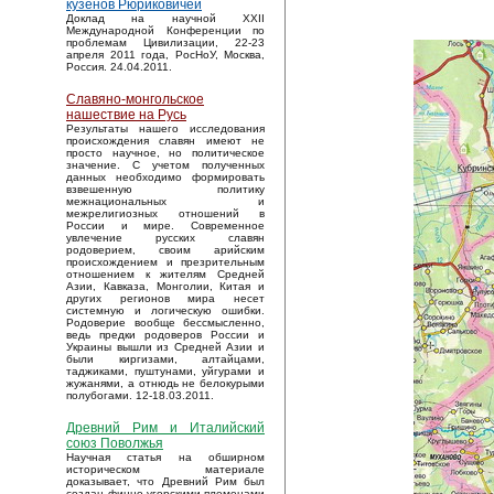
кузенов Рюриковичей
Доклад на научной XXII
Международной Конференции по
проблемам Цивилизации, 22-23
апреля 2011 года, РосНоУ, Москва,
Россия. 24.04.2011.
Славяно-монгольское
нашествие на Русь
Результаты нашего исследования
происхождения славян имеют не
просто научное, но политическое
значение. С учетом полученных
данных необходимо формировать
взвешенную политику
межнациональных и
межрелигиозных отношений в
России и мире. Современное
увлечение русских славян
родоверием, своим арийским
происхождением и презрительным
отношением к жителям Средней
Азии, Кавказа, Монголии, Китая и
других регионов мира несет
системную и логическую ошибки.
Родоверие вообще бессмысленно,
ведь предки родоверов России и
Украины вышли из Средней Азии и
были киргизами, алтайцами,
таджиками, пуштунами, уйгурами и
жужанями, а отнюдь не белокурыми
полубогами. 12-18.03.2011.
Древний Рим и Италийский
союз Поволжья
Научная статья на обширном
историческом материале
доказывает, что Древний Рим был
создан финно-угорскими племенами