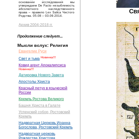
основании исследования мы
утверждаем De Facto незыблемость
абсолютного наследственного
Св
права – правило Lex Salica Чистого
Родства. 05.08 – 03.09.2014.
Архив 2004-2018 гг.
Продолжение следует...
Мысли вслух: Религия
Евангелие Руси
Новинка!!!
Свет и тьма
Ковид агент Апокалипсиса
Новинка!!!
Датировка Нового Завета
Апостолы Христа
Красный петух в языческой
России
Кремль Ростова Великого
Башня Христа в Галате
Успенский собор, Ростовский
Кремль
Надвратная Церковь Иоанна
Богослова, Ростовский Кремль
Надвратная церковь
Рождества Христова,