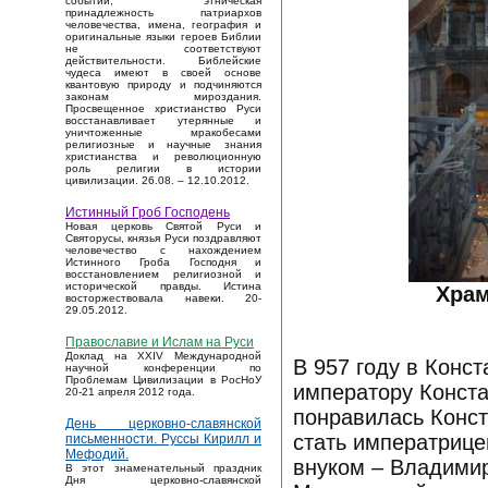
событий, этническая
принадлежность патриархов
человечества, имена, география и
оригинальные языки героев Библии
не соответствуют
действительности. Библейские
чудеса имеют в своей основе
квантовую природу и подчиняются
законам мироздания.
Просвещенное христианство Руси
восстанавливает утерянные и
уничтоженные мракобесами
религиозные и научные знания
христианства и революционную
роль религии в истории
цивилизации. 26.08. – 12.10.2012.
Истинный Гроб Господень
Новая церковь Святой Руси и
Святорусы, князья Руси поздравляют
человечество с нахождением
Истинного Гроба Господня и
восстановлением религиозной и
исторической правды. Истина
Храм
восторжествовала навеки. 20-
29.05.2012.
Православие и Ислам на Руси
Доклад на XXIV Международной
В 957 году в Конс
научной конференции по
Проблемам Цивилизации в РосНоУ
императору Конста
20-21 апреля 2012 года.
понравилась Конст
День церковно-славянской
стать императрице
письменности. Руссы Кирилл и
Мефодий.
внуком – Владимир
В этот знаменательный праздник
Дня церковно-славянской