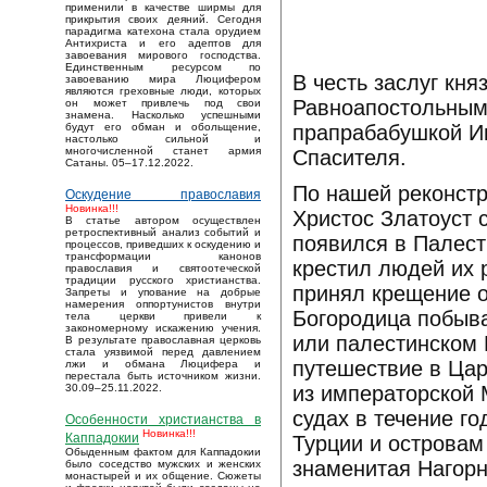
применили в качестве ширмы для
прикрытия своих деяний. Сегодня
парадигма катехона стала орудием
Антихриста и его адептов для
завоевания мирового господства.
Единственным ресурсом по
В честь заслуг кн
завоеванию мира Люцифером
являются греховные люди, которых
Равноапостольным
он может привлечь под свои
знамена. Насколько успешными
прапрабабушкой И
будут его обман и обольщение,
настолько сильной и
многочисленной станет армия
Спасителя.
Сатаны. 05–17.12.2022.
По нашей реконстр
Оскудение православия
Новинка!!!
Христос Златоуст
В статье автором осуществлен
ретроспективный анализ событий и
появился в Палест
процессов, приведших к оскудению и
трансформации канонов
крестил людей их 
православия и святоотеческой
традиции русского христианства.
принял крещение о
Запреты и упование на добрые
намерения оппортунистов внутри
Богородица побыва
тела церкви привели к
закономерному искажению учения.
или палестинском 
В результате православная церковь
стала уязвимой перед давлением
путешествие в Цар
лжи и обмана Люцифера и
перестала быть источником жизни.
из императорской 
30.09–25.11.2022.
судах в течение г
Особенности христианства в
Новинка!!!
Каппадокии
Турции и островам
Обыденным фактом для Каппадокии
знаменитая Нагорн
было соседство мужских и женских
монастырей и их общение. Сюжеты