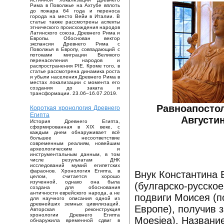
Рима в Поволжье на Ахтубе вплоть
до пожара 64 года и переноса
города на место Вейи в Италии. В
статье также рассмотрены аспекты
этнического происхождения народов
Латинского союза, Древнего Рима и
Европы. Обоснован вектор
экспансии Древнего Рима с
Поволжья в Европу, совпадающий с
потоками миграции Великого
перенаселения народов и
распространения PIE. Кроме того, в
статье рассмотрена динамика роста
и убыли населения Древнего Рима в
местах локализации с момента его
создания до заката и
трансформации. 23.06–16.07.2019.
Равноапосто
Короткая хронология Древнего
Египта
Августи
История Древнего Египта,
сформированная в XIX веке, с
каждым днем обнаруживает всё
большее несоответствие
современным реалиям, новейшим
археологическим и
инструментальным данным, в том
числе результатам ДНК
исследований мумий египетских
фараонов. Хронология Египта, в
Внук Константина 
целом, считается хорошо
изученной, однако она была
(булгарско-русско
создана для обоснования
античности еврейского народа, а не
подвиги Моисея (п
для научного описания одной из
древнейших земных цивилизаций.
Европе), получив 
Авторская реконструкция
хронологии Древнего Египта
Moesiea). Названи
обнаружила временной сдвиг в