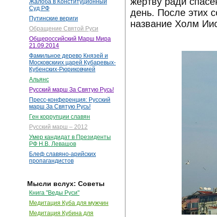
жертву ради спасе
Жалоба в Конституционный
Суд РФ
день. После этих 
Путинские вериги
название Холм Иис
Обращение Святой Руси
Общероссийский Марш Мира
21.09.2014
Фамильное дерево Князей и
Московскиих царей Кубаревых-
Кубенских-Рюриковчией
Альянс
Русский марш За Святую Русь!
Пресс-конференция: Русский
марш За Святую Русь!
Ген коррупции славян
Русский марш – 2012
Умер кандидат в Президенты
РФ Н.В. Левашов
Блеф славяно-арийских
пропагандистов
Мысли вслух: Советы
Книга "Веды Руси"
Медитация Куба для мужчин
Медитация Кубина для