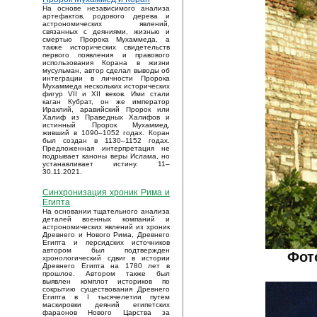
На основе независимого анализа
артефактов, родового дерева и
астрономических явлений,
связанных с деяниями, жизнью и
смертью Пророка Мухаммеда, а
также исторических свидетельств
первого появления и правового
использования Корана в жизни
мусульман, автор сделал выводы об
интеграции в личности Пророка
Мухаммеда нескольких исторических
фигур VII и XII веков. Ими стали
каган Кубрат, он же император
Ираклий, аравийский Пророк или
Халиф из Праведных Халифов и
истинный Пророк Мухаммед,
живший в 1090–1052 годах. Коран
был создан в 1130–1152 годах.
Предложенная интерпретация не
подрывает каноны веры Ислама, но
устанавливает истину. 11–
30.11.2021.
Синхронизация хроник Рима и
Египта
На основании тщательного анализа
деталей военных компаний и
астрономических явлений из хроник
Древнего и Нового Рима, Древнего
Египта и персидских источников
автором был подтвержден
Фот
хронологический сдвиг в истории
Древнего Египта на 1780 лет в
прошлое. Автором также был
выявлен комплот историков по
сокрытию существования Древнего
Египта в I тысячелетии путем
маскировки деяний египетских
фараонов Нового Царства за