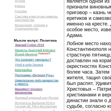
является одной из
Аттила
признали виновным
Кубара
приговор – казнь ч
Голгофа
Свастика и масти как символы
еретиков и самозв
христианства
именно на кресте.
Вознесение, успение и
особое место, изв
отшельничество
Адама.
Мысли вслух: Политика
Лобное место нахо
Земский Собор 2016
Константинополя н
Нацисты Анатолий Клёсов и
страстную пятницу
Новинка!!!
Йозеф Менгеле
доставлен на кора
Что означает «москаль»?
Убей в себе Ленина
окрестностях Конс
Кибервойна
более часа. Затем
Программа «Великая Русь»
жителя, тащил сво
Цивилизация либо варварство
был распят. Удиви
и дикость
Христовых – Патри
Манифест русского
минархизма
христианами и ве
Дырявый ядерный щит России
династии знали о 
Результаты Выборов-2016 в
судьбе, согласно 
Госдуму ФС РФ и Мособлдуму