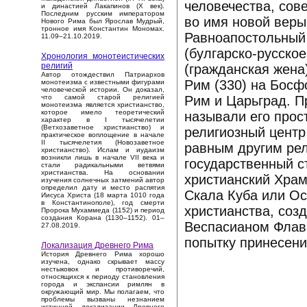
человечества, со
и династией Лакапинов (X век).
Последним русским императором
во имя новой веры
Нового Рима был Ярослав Мудрый,
тронное имя Константин Мономах.
Равноапостольный
11.09–21.10.2019.
(булгарско-русское
Хронология монотеистических
религий
(гражданская жена
Автор отождествил Патриархов
Рим (330) на Босф
монотеизма с известными фигурами
человеческой истории. Он доказал,
Рим и Царьград. П
что самой старой религией
монотеизма является христианство,
которое имело теоретический
называли его прос
характер в I тысячелетии
(Ветхозаветное христианство) и
религиозный центр
практическое воплощение в начале
II тысячелетия (Новозаветное
равным другим рел
христианство). Ислам и иудаизм
возникли лишь в начале VII века и
государственный с
стали радикальными ветвями
христианства. На основании
христианский Храм
изучения солнечных затмений автор
определил дату и место распятия
Скала Куба или О
Иисуса Христа (18 марта 1010 года
в Константинополе), год смерти
христианства, соз
Пророка Мухаммеда (1152) и период
создания Корана (1130–1152). 01–
Веспасианом Флави
27.08.2019.
попытку принесени
Локализация Древнего Рима
История Древнего Рима хорошо
изучена, однако скрывает массу
нестыковок и противоречий,
относящихся к периоду становления
города и экспансии римлян в
окружающий мир. Мы полагаем, что
проблемы вызваны незнанием
истинной локализации Древнего