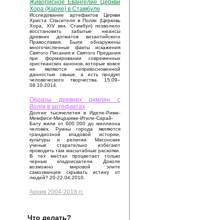
Живописное Евангелие Церкви
Хора (Карие) в Стамбуле
Исследование артефактов Церкви
Христа Спасителя в Полях (Церковь
Хора, XIV век, Стамбул) позволило
восстановить забытые нюансы
древних догматов византийского
Православия. Были обнаружены
многочисленные факты искажения
Святого Писания и Святого Предания
при формировании современных
христианских канонов, которые вовсе
не являются неприкосновенной
данностью свыше, а есть продукт
человеческого творчества. 15.09–
08.10.2014.
Образы древних римлян с
Волги в артефактах
Долгие тысячелетия в Иделе-Риме-
Мемфисе-Мицраиме-Итиле-Сарай-
Бату жили от 600 000 до миллиона
человек. Руины города являются
грандиозной кладовой истории,
культуры и религии. Масонские
ученые старательно избегают
проводить там масштабные раскопки.
В тех местах процветает только
черные кладоискатели. Доколе
возможно мировой элите
самозванцев скрывать истину от
людей? 20-22.04.2010.
Архив 2004-2018 гг.
Что делать?