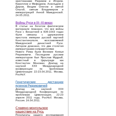
христианами Рюриком и Игорем,
Кириллом и Мефодием, Аскольдом и
Диром, Вещим Олегом и святой
Ольгой, святым Владимиром и
императрицей Анной Македонской.
24.05.2011.
Войны Руси в IX–XI веках
В статье на богатом фактическом
материале показано, что все войны
Руси с Византией в 836-1043 годах
были связаны с удержанием
престола империи русской партией
Константинополя, возглавляемой
Македонской династией Руси.
Автором доказано, что два столетия
императорами-соправителями
Нового Рима были Великие Князья
Рюриковичи. Последним русским
императором был Ярослав Мудрый,
известный в Царьграде как
Константин Мономах. Доклад на
научной XXII Международной
конференции по проблемам
Цивилизации 22-23.04.2011, Москва,
РосНоУ.
Генетические дистанции
кузенов Рюриковичей
Доклад на научной XXII
Международной Конференции по
проблемам Цивилизации, 22-23
апреля 2011 года, РосНоУ, Москва,
Россия. 24.04.2011.
Славяно-монгольское
нашествие на Русь
Результаты нашего исследования