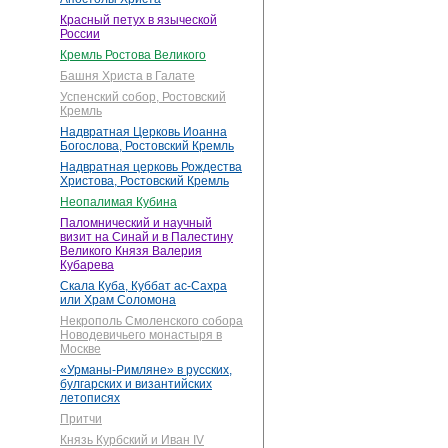
Красный петух в языческой
России
Кремль Ростова Великого
Башня Христа в Галате
Успенский собор, Ростовский
Кремль
Надвратная Церковь Иоанна
Богослова, Ростовский Кремль
Надвратная церковь Рождества
Христова, Ростовский Кремль
Неопалимая Кубина
Паломнический и научный
визит на Синай и в Палестину
Великого Князя Валерия
Кубарева
Скала Куба, Куббат ас-Сахра
или Храм Соломона
Некрополь Смоленского собора
Новодевичьего монастыря в
Москве
«Урманы-Римляне» в русских,
булгарских и византийских
летописях
Притчи
Князь Курбский и Иван IV