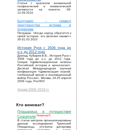
Статья с анализом аномальной
геофизической и климатической
активности на планете. 09-
12.09.2010.
Балтавар – символ
христианства, ислама и
иудаизма
Петрарка: «Когда народ обратится к
своей истории, его величие оживет»
30-31.03.2010
История Руси с 3506 года до
н.э. до 2012 года
Доклад: Кубарев В.В., История Руси с
3506 года до н.э. до 2012 года.
Секция «Цивилизационные аспекты
Российской истории и хронологии».
Десятая Международная научная
конференция «Цивилизация знаний:
глобальный кризис и инновационный
выбор России», Москва, 24-25 апреля
2009 года, РосНОУ.
Архив 2006-2018 гг.
Кто виноват?
Плащаница и путешествия
Новинка!!!
Спасителя
В статье автором проанализированы
данные исследования Туринской
Плащаницы, уточнена датировка
появления реликвии, а также