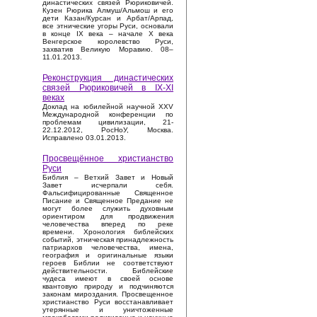
династических связей Рюриковичей.
Кузен Рюрика Алмуш/Альмош и его
дети Казан/Курсан и Арбат/Арпад,
все этнические угоры Руси, основали
в конце IX века – начале X века
Венгерское королевство Руси,
захватив Великую Моравию. 08–
11.01.2013.
Реконструкция династических
связей Рюриковичей в IX-XI
веках
Доклад на юбилейной научной XXV
Международной конференции по
проблемам цивилизации, 21-
22.12.2012, РосНоУ, Москва.
Исправлено 03.01.2013.
Просвещённое христианство
Руси
Библия – Ветхий Завет и Новый
Завет исчерпали себя.
Фальсифицированные Священное
Писание и Священное Предание не
могут более служить духовным
ориентиром для продвижения
человечества вперед по реке
времени. Хронология библейских
событий, этническая принадлежность
патриархов человечества, имена,
география и оригинальные языки
героев Библии не соответствуют
действительности. Библейские
чудеса имеют в своей основе
квантовую природу и подчиняются
законам мироздания. Просвещенное
христианство Руси восстанавливает
утерянные и уничтоженные