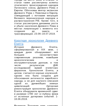
статье также рассмотрены аспекты
этнического происхождения народов
Латинского союза, Древнего Рима и
Европы. Обоснован вектор экспансии
Древнего Рима с Поволжья в Европу,
совпадающий с потоками миграции
Великого перенаселения народов и
распространения PIE. Кроме того, в
статье рассмотрена динамика роста
и убыли населения Древнего Рима в
местах локализации с момента его
создания до заката и
трансформации. 23.06–16.07.2019.
Короткая хронология Древнего
Египта
История Древнего Египта,
сформированная в XIX веке, с
каждым днем обнаруживает всё
большее несоответствие
современным реалиям, новейшим
археологическим и
инструментальным данным, в том
числе результатам ДНК
исследований мумий египетских
фараонов. Хронология Египта, в
целом, считается хорошо изученной,
однако она была создана для
обоснования античности еврейского
народа, а не для научного описания
одной из древнейших земных
цивилизаций. Авторская
реконструкция хронологии Древнего
Египта обнаружила временной сдвиг
в размере 1780 лет в глубину веков
от истинных датировок событий. 1-
16.06.2019.