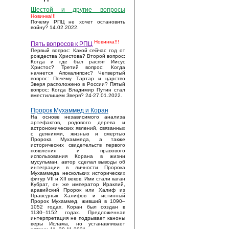
Шестой и другие вопросы
Новинка!!!
Почему РПЦ не хочет остановить
войну? 14.02.2022.
Новинка!!!
Пять вопросов к РПЦ
Первый вопрос: Какой сейчас год от
рождества Христова? Второй вопрос:
Когда и где был распят Иисус
Христос? Третий вопрос: Когда
начнется Апокалипсис? Четвертый
вопрос: Почему Тартар и царство
Зверя расположено в России? Пятый
вопрос: Когда Владимир Путин стал
вместилищем Зверя? 24-27.01.2022.
Пророк Мухаммед и Коран
На основе независимого анализа
артефактов, родового дерева и
астрономических явлений, связанных
с деяниями, жизнью и смертью
Пророка Мухаммеда, а также
исторических свидетельств первого
появления и правового
использования Корана в жизни
мусульман, автор сделал выводы об
интеграции в личности Пророка
Мухаммеда нескольких исторических
фигур VII и XII веков. Ими стали каган
Кубрат, он же император Ираклий,
аравийский Пророк или Халиф из
Праведных Халифов и истинный
Пророк Мухаммед, живший в 1090–
1052 годах. Коран был создан в
1130–1152 годах. Предложенная
интерпретация не подрывает каноны
веры Ислама, но устанавливает