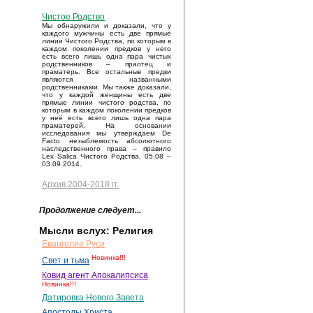
Чистое Родство
Мы обнаружили и доказали, что у
каждого мужчины есть две прямые
линии Чистого Родства, по которым в
каждом поколении предков у него
есть всего лишь одна пара чистых
родственников – праотец и
праматерь. Все остальные предки
являются названными
родственниками. Мы также доказали,
что у каждой женщины есть две
прямые линии чистого родства, по
которым в каждом поколении предков
у неё есть всего лишь одна пара
праматерей. На основании
исследования мы утверждаем De
Facto незыблемость абсолютного
наследственного права – правило
Lex Salica Чистого Родства. 05.08 –
03.09.2014.
Архив 2004-2018 гг.
Продолжение следует...
Мысли вслух: Религия
Евангелие Руси
Новинка!!!
Свет и тьма
Ковид агент Апокалипсиса
Новинка!!!
Датировка Нового Завета
Апостолы Христа