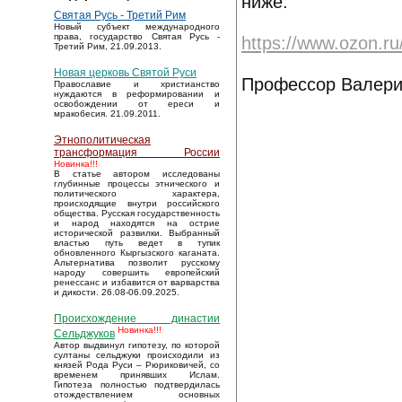
ниже:
Святая Русь - Третий Рим
Новый субъект международного
права, государство Святая Русь -
https://www.ozon.ru
Третий Рим, 21.09.2013.
Новая церковь Святой Руси
Профессор Валерий
Православие и христианство
нуждаются в реформировании и
освобождении от ереси и
мракобесия. 21.09.2011.
Этнополитическая
трансформация России
Новинка!!!
В статье автором исследованы
глубинные процессы этнического и
политического характера,
происходящие внутри российского
общества. Русская государственность
и народ находятся на острие
исторической развилки. Выбранный
властью путь ведет в тупик
обновленного Кыргызского каганата.
Альтернатива позволит русскому
народу совершить европейский
ренессанс и избавится от варварства
и дикости. 26.08-06.09.2025.
Происхождение династии
Новинка!!!
Сельджуков
Автор выдвинул гипотезу, по которой
султаны сельджуки происходили из
князей Рода Руси – Рюриковичей, со
временем принявших Ислам.
Гипотеза полностью подтвердилась
отождествлением основных