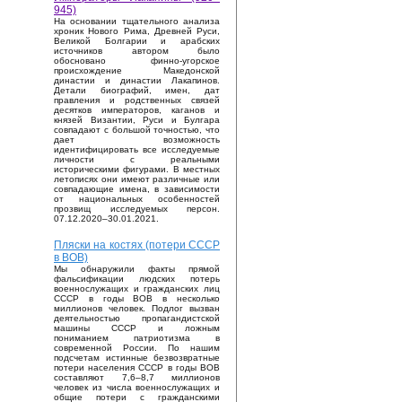
945)
На основании тщательного анализа
хроник Нового Рима, Древней Руси,
Великой Болгарии и арабских
источников автором было
обосновано финно-угорское
происхождение Македонской
династии и династии Лакапинов.
Детали биографий, имен, дат
правления и родственных связей
десятков императоров, каганов и
князей Византии, Руси и Булгара
совпадают с большой точностью, что
дает возможность
идентифицировать все исследуемые
личности с реальными
историческими фигурами. В местных
летописях они имеют различные или
совпадающие имена, в зависимости
от национальных особенностей
прозвищ исследуемых персон.
07.12.2020–30.01.2021.
Пляски на костях (потери СССР
в ВОВ)
Мы обнаружили факты прямой
фальсификации людских потерь
военнослужащих и гражданских лиц
СССР в годы ВОВ в несколько
миллионов человек. Подлог вызван
деятельностью пропагандистской
машины СССР и ложным
пониманием патриотизма в
современной России. По нашим
подсчетам истинные безвозвратные
потери населения СССР в годы ВОВ
составляют 7,6–8,7 миллионов
человек из числа военнослужащих и
общие потери с гражданскими