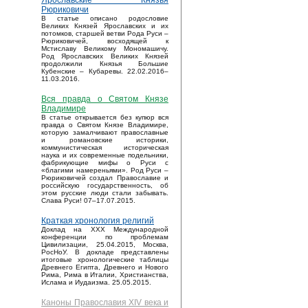
Ярославские Князья
Рюриковичи
В статье описано родословие
Великих Князей Ярославских и их
потомков, старшей ветви Рода Руси –
Рюриковичей, восходящей к
Мстиславу Великому Мономашичу.
Род Ярославских Великих Князей
продолжили Князья Большие
Кубенские – Кубаревы. 22.02.2016–
11.03.2016.
Вся правда о Святом Князе
Владимире
В статье открывается без купюр вся
правда о Святом Князе Владимире,
которую замалчивают православные
и романовские историки,
коммунистическая историческая
наука и их современные подельники,
фабрикующие мифы о Руси с
«благими намереньями». Род Руси –
Рюриковичей создал Православие и
российскую государственность, об
этом русские люди стали забывать.
Слава Руси! 07–17.07.2015.
Краткая хронология религий
Доклад на XXX Международной
конференции по проблемам
Цивилизации, 25.04.2015, Москва,
РосНоУ. В докладе представлены
итоговые хронологические таблицы
Древнего Египта, Древнего и Нового
Рима, Рима в Италии, Христианства,
Ислама и Иудаизма. 25.05.2015.
Каноны Православия XIV века и