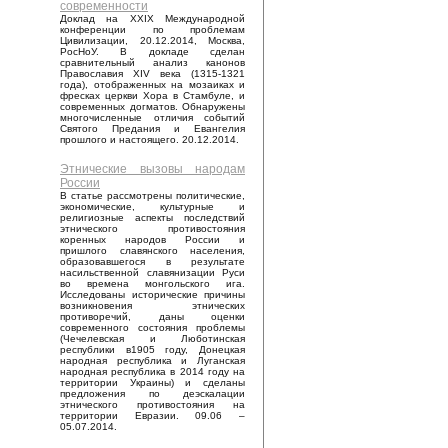
современности
Доклад на XXIX Международной
конференции по проблемам
Цивилизации, 20.12.2014, Москва,
РосНоУ. В докладе сделан
сравнительный анализ канонов
Православия XIV века (1315-1321
года), отображенных на мозаиках и
фресках церкви Хора в Стамбуле, и
современных догматов. Обнаружены
многочисленные отличия событий
Святого Предания и Евангелия
прошлого и настоящего. 20.12.2014.
Этнические вызовы народам
России
В статье рассмотрены политические,
экономические, культурные и
религиозные аспекты последствий
этнического противостояния
коренных народов России и
пришлого славянского населения,
образовавшегося в результате
насильственной славянизации Руси
во времена монгольского ига.
Исследованы исторические причины
возникновения этнических
противоречий, даны оценки
современного состояния проблемы
(Чечелевская и Люботинская
республики в1905 году, Донецкая
народная республика и Луганская
народная республика в 2014 году на
территории Украины) и сделаны
предложения по деэскалации
этнического противостояния на
территории Евразии. 09.06 –
05.07.2014.