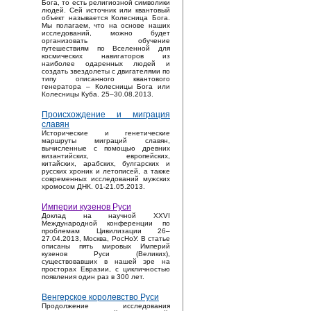
Бога, то есть религиозной символики
людей. Сей источник или квантовый
объект называется Колесница Бога.
Мы полагаем, что на основе наших
исследований, можно будет
организовать обучение
путешествиям по Вселенной для
космических навигаторов из
наиболее одаренных людей и
создать звездолеты с двигателями по
типу описанного квантового
генератора – Колесницы Бога или
Колесницы Куба. 25–30.08.2013.
Происхождение и миграция
славян
Исторические и генетические
маршруты миграций славян,
вычисленные с помощью древних
византийских, европейских,
китайских, арабских, булгарских и
русских хроник и летописей, а также
современных исследований мужских
хромосом ДНК. 01-21.05.2013.
Империи кузенов Руси
Доклад на научной XXVI
Международной конференции по
проблемам Цивилизации 26–
27.04.2013, Москва, РосНоУ. В статье
описаны пять мировых Империй
кузенов Руси (Великих),
существовавших в нашей эре на
просторах Евразии, с цикличностью
появления один раз в 300 лет.
Венгерское королевство Руси
Продолжение исследования