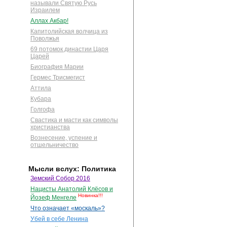
называли Святую Русь
Израилем
Аллах Акбар!
Капитолийская волчица из
Поволжья
69 потомок династии Царя
Царей
Биография Марии
Гермес Трисмегист
Аттила
Кубара
Голгофа
Свастика и масти как символы
христианства
Вознесение, успение и
отшельничество
Мысли вслух: Политика
Земский Собор 2016
Нацисты Анатолий Клёсов и
Новинка!!!
Йозеф Менгеле
Что означает «москаль»?
Убей в себе Ленина