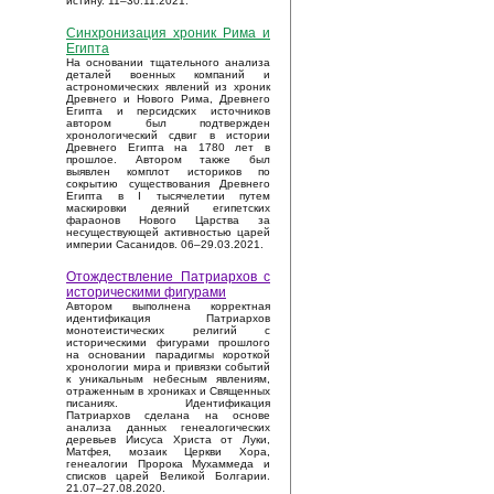
истину. 11–30.11.2021.
Синхронизация хроник Рима и
Египта
На основании тщательного анализа
деталей военных компаний и
астрономических явлений из хроник
Древнего и Нового Рима, Древнего
Египта и персидских источников
автором был подтвержден
хронологический сдвиг в истории
Древнего Египта на 1780 лет в
прошлое. Автором также был
выявлен комплот историков по
сокрытию существования Древнего
Египта в I тысячелетии путем
маскировки деяний египетских
фараонов Нового Царства за
несуществующей активностью царей
империи Сасанидов. 06–29.03.2021.
Отождествление Патриархов с
историческими фигурами
Автором выполнена корректная
идентификация Патриархов
монотеистических религий с
историческими фигурами прошлого
на основании парадигмы короткой
хронологии мира и привязки событий
к уникальным небесным явлениям,
отраженным в хрониках и Священных
писаниях. Идентификация
Патриархов сделана на основе
анализа данных генеалогических
деревьев Иисуса Христа от Луки,
Матфея, мозаик Церкви Хора,
генеалогии Пророка Мухаммеда и
списков царей Великой Болгарии.
21.07–27.08.2020.