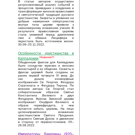
В статье автором осуществлен
ретроспективный анализ событий и
процессов, приведших к оскудению и
трансформации канонов православия
и святоотеческой традиции русского
христианства. Запреты и упование на
добрые намерения оппортунистов
внутри тела церкви привели к
закономерному искажению учения. В
результате православная церковь
стала уязвимой перед давлением
лжи и обмана Люцифера и
перестала быть источником жизни.
30.09–25.11.2022.
Особенности христианства в
Новинка!!!
Каппадокии
Обыденным фактом для Каппадокии
было соседство мужских и женских
монастырей и их общение. Сюжеты и
фрески церквей были созданы не
ранее первой четверти XI века. До
нас дошли изоморфные
изображения Св. Георгия, Феодора
Стратилата и Феодора Тирона. По
мнению автора Св. Георгий стал
собирательным образом Святых
Константина Великого и двух
Феодоров. Фреска Змеиной церкви
изображает Онуфрия Великого в
образе гермафродита, о чем
пытается забыть церковь. На лицо
целенаправленное искажение
христианством Святого Предания,
ведомого Святым Духом, и движение
в сторону от первоисточников. 05–
28.08.2022.
Императоры Лакапины (920–