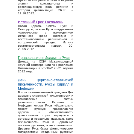
мракобесами религиозные и научные
знания христианства и
революционную роль религии в
истории цивилизации. 26.08. –
12.10.2012.
Истинный Гроб Господень
Новая церковь Святой Руси и
Святорусы, князья Руси поздравляют
человечество с нахождением
Истинного Гроба Господня и
восстановлением религиозной и
исторической правды. Истина
восторжествовала навеки. 20-
29.05.2012.
Православие и Ислам на Руси
Доклад на XXIV Международной
научной конференции по Проблемам
Цивилизации в РосНоУ 20-21 апреля
2012 года.
День церковно-славянской
письменности. Руссы Кирилл и
Мефодий.
В этот знаменательный праздник Дня
церковно-славянской письменности и
поминовения святых
равноапостольных Кирилла и
Мефодия князья Руси убедительно
просят русскую православную
церковь и общественность
православных стран вернуться к
истокам и правильно называть свою
письменность, язык и церковные
писания русскими, а не славянскими.
Древняя Русь была финно-угорским
государством, созданным русскими