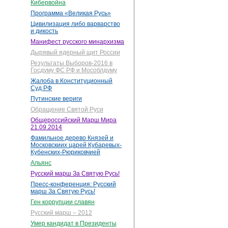
Кибервойна
Программа «Великая Русь»
Цивилизация либо варварство
и дикость
Манифест русского минархизма
Дырявый ядерный щит России
Результаты Выборов-2016 в
Госдуму ФС РФ и Мособлдуму
Жалоба в Конституционный
Суд РФ
Путинские вериги
Обращение Святой Руси
Общероссийский Марш Мира
21.09.2014
Фамильное дерево Князей и
Московскиих царей Кубаревых-
Кубенских-Рюриковчией
Альянс
Русский марш За Святую Русь!
Пресс-конференция: Русский
марш За Святую Русь!
Ген коррупции славян
Русский марш – 2012
Умер кандидат в Президенты