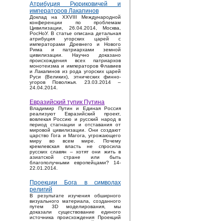
Атрибуция Рюриковичей и
императоров Лакапинов
Доклад на XXVIII Международной
конференции по проблемам
Цивилизации, 26.04.2014, Москва,
РосНоУ. В статье описана детальная
атрибуция угорских царей с
императорами Древнего и Нового
Рима и патриархами земной
цивилизации. Научно доказано
происхождения всех патриархов
монотеизма и императоров Флавиев
и Лакапинов из рода угорских царей
Руси (Великих), этнических финно-
угоров Поволжья. 23.03.2014 –
24.04.2014.
Евразийский тупик Путина
Владимир Путин и Единая Россия
реализуют Евразийский проект,
вовлекая Россию и русский народ в
период стагнации и отставания от
мировой цивилизации. Они создают
царство Гога и Магога, угрожающего
миру во всем мире. Почему
кремлевская власть не спросила
русских славян – хотят они жить в
азиатской стране или быть
благополучными европейцами? 14-
22.01.2014.
Проекции Бога в символах
религий
В результате изучения обширного
визуального материала, созданного
путем 3D моделирования, мы
доказали существование единого
источника происхождения Проекций