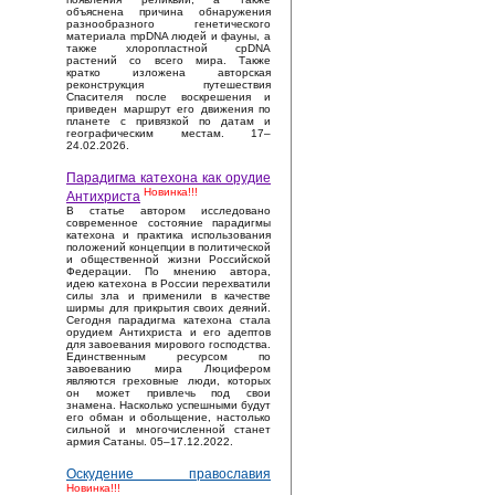
объяснена причина обнаружения
разнообразного генетического
материала mpDNA людей и фауны, а
также хлоропластной cpDNA
растений со всего мира. Также
кратко изложена авторская
реконструкция путешествия
Спасителя после воскрешения и
приведен маршрут его движения по
планете с привязкой по датам и
географическим местам. 17–
24.02.2026.
Парадигма катехона как орудие
Новинка!!!
Антихриста
В статье автором исследовано
современное состояние парадигмы
катехона и практика использования
положений концепции в политической
и общественной жизни Российской
Федерации. По мнению автора,
идею катехона в России перехватили
силы зла и применили в качестве
ширмы для прикрытия своих деяний.
Сегодня парадигма катехона стала
орудием Антихриста и его адептов
для завоевания мирового господства.
Единственным ресурсом по
завоеванию мира Люцифером
являются греховные люди, которых
он может привлечь под свои
знамена. Насколько успешными будут
его обман и обольщение, настолько
сильной и многочисленной станет
армия Сатаны. 05–17.12.2022.
Оскудение православия
Новинка!!!