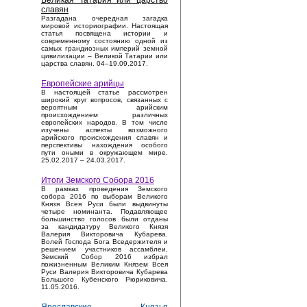
Великая Татария или царство
славян
Разгадана очередная загадка
мировой историографии. Настоящая
статья посвящена истории и
современному состоянию одной из
самых грандиозных империй земной
цивилизации – Великой Татарии или
царства славян. 04–19.09.2017.
Европейские арийцы
В настоящей статье рассмотрен
широкий круг вопросов, связанных с
вероятным арийским
происхождением различных
европейских народов. В том числе
изучены аспекты возможного
арийского происхождения славян и
перспективы нахождения особого
пути оными в окружающем мире.
25.02.2017 – 24.03.2017.
Итоги Земского Собора 2016
В рамках проведения Земского
собора 2016 по выборам Великого
Князя Всея Руси были выдвинуты
четыре номинанта. Подавляющее
большинство голосов были отданы
за кандидатуру Великого Князя
Валерия Викторовича Кубарева.
Волей Господа Бога Вседержителя и
решением участников ассамблеи,
Земский Собор 2016 избрал
пожизненным Великим Князем Всея
Руси Валерия Викторовича Кубарева
Большого Кубенского Рюриковича.
11.05.2016.