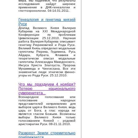
мира. Мы надеемся, что результаты
исследования найдут широкое
применение в ДНК-генеалогии и
глоттохронологии. 04-14.01.2011.
Генеалогия и генетика князей
Руси
Доклад Великого Князя Валерия
Кубарева на XXI Международной
Конференции по проблемам
Цивилизации 25.12.2010. Научная
работа Валерия Кубарева описывает
генетику Рюриковичей и Рода Руси.
Великий Князь определил модальные
гаплотипы Рюрика, Гедимина, Русь
Айдара, Кубрата, Флавиев и
теоретически описал модальные
гаплотипы Александра Македонского,
Иисуса Христа Златоуста, Пророка
Мухаммеда и Чингисхана. Все эти
знаменитые люди этнически финно-
угоры из Рода Руси. 25.12.2010.
Что мы празднуем 4 ноября?
Потерю национального
суверенитета...
Bсенародное голосование или
голосование народных
представителей неприемлемо для
выборов царя и Великого Князя, ведь
царь от Бога, а глас народа не
является гласом Божьим. Возможны
выборы Великого Князя только
голосованием Князей – родовой
аристократии Руси. 08-21.11.2010.
Разворот Земли стремительно
приближается