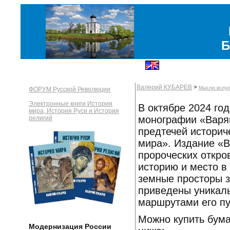
Б
Валерий КУБАРЕВ
>
Мысли вслух
ФОРУМ Русской Революции
Электронные книги История
В октябре 2024 го
мира, История Руси и История
монографии «Варяг
религий
предтечей историч
мира». Издание «
пророческих откро
историю и место в
земные просторы з
приведены уникаль
маршрутами его пу
Можно купить бума
Модернизация России