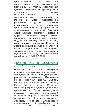
происхождения славян имеют не
просто научное, но политическое
значение. С учетом полученных
данных необходимо формировать
взвешенную политику
межнациональных и
межрелигиозных отношений в
России и мире. Современное
увлечение русских славян
родоверием, своим арийским
происхождением и презрительным
отношением к жителям Средней
Азии, Кавказа, Монголии, Китая и
других регионов мира несет
системную и логическую ошибки.
Родоверие вообще бессмысленно,
ведь предки родоверов России и
Украины вышли из Средней Азии и
были киргизами, алтайцами,
таджиками, пуштунами, уйгурами и
жужанями, а отнюдь не белокурыми
полубогами. 12-18.03.2011.
Древний Рим и Италийский
союз Поволжья
Научная статья на обширном
историческом материале доказывает,
что Древний Рим был создан финно-
угорскими племенами Итильского
союза Поволжья (Идель, Булгар).
Италийские народы Vestini (Весь),
Marsi (Меря), Lucani (Люкане),
Marrucini (Мари) и другие до сих пор
проживают на Волге. Финно-угоры
называли Latinas (Латинянами)
германские народы Поволжья, иначе
Алтынами, что буквально означает
Золотые. Крепость Альба-Лонго
именовалась Алтынбашем, а
поволжский Рим – Улак-Урум. Юго-