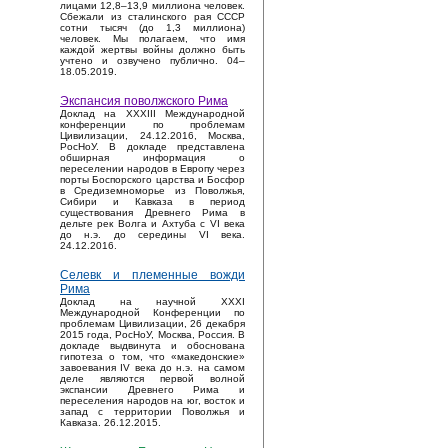
лицами 12,8–13,9 миллиона человек.
Сбежали из сталинского рая СССР
сотни тысяч (до 1,3 миллиона)
человек. Мы полагаем, что имя
каждой жертвы войны должно быть
учтено и озвучено публично. 04–
18.05.2019.
Экспансия поволжского Рима
Доклад на XXXIII Международной
конференции по проблемам
Цивилизации, 24.12.2016, Москва,
РосНоУ. В докладе представлена
обширная информация о
переселении народов в Европу через
порты Боспорского царства и Босфор
в Средиземноморье из Поволжья,
Сибири и Кавказа в период
существования Древнего Рима в
дельте рек Волга и Ахтуба с VI века
до н.э. до середины VI века.
24.12.2016.
Селевк и племенные вожди
Рима
Доклад на научной XXXI
Международной Конференции по
проблемам Цивилизации, 26 декабря
2015 года, РосНоУ, Москва, Россия. В
докладе выдвинута и обоснована
гипотеза о том, что «македонские»
завоевания IV века до н.э. на самом
деле являются первой волной
экспансии Древнего Рима и
переселения народов на юг, восток и
запад с территории Поволжья и
Кавказа. 26.12.2015.