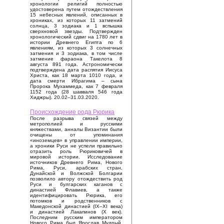
хронологии религий полностью
удостоверена путем отождествления
15 небесных явлений, описанных в
хрониках, из которых 11 затмений
солнца, 3 зодиака и 1 вспышка
сверхновой звезды. Подтвержден
хронологический сдвиг на 1780 лет в
истории Древнего Египта по 6
явлениям, из которых 3 солнечных
затмения и 3 зодиака, в том числе
затмение фараона Такелота 8
августа 891 года. Астрономически
подтверждена дата распятия Иисуса
Христа, как 18 марта 1010 года, и
дата смерти Ибрагима – сына
Пророка Мухаммеда, как 7 февраля
1152 года (28 шавваля 546 года
Хиджры). 20.02–31.03.2020.
Происхождение рода Рюрика
После разрыва связей между
метрополией и русскими
княжествами, анналы Византии были
очищены от упоминания
«иноземцев» в управлении империи,
а хроники Руси не успели правильно
отразить роль Рюриковичей в
мировой истории. Исследование
источников Древнего Рима, Нового
Рима, Руси, арабских стран,
Дунайской и Волжской Болгарии
позволило автору отождествить род
Руси и булгарских каганов с
династией Флавиев, а также
идентифицировать Рюрика, его
потомков и родственников с
Македонской династией (IX–XI века)
и династией Лакапинов (X век).
Последним русским императором
Нового Рима был Ярослав Мудрый,