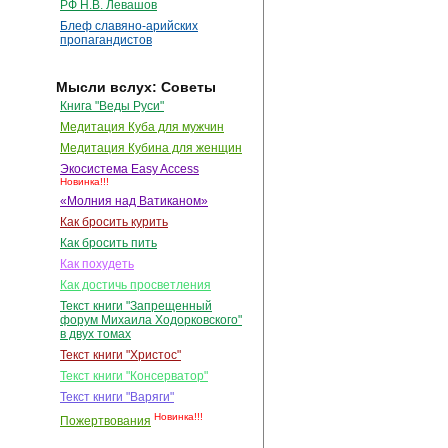
РФ Н.В. Левашов
Блеф славяно-арийских
пропагандистов
Мысли вслух: Советы
Книга "Веды Руси"
Медитация Куба для мужчин
Медитация Кубина для женщин
Экосистема Easy Access
Новинка!!!
«Молния над Ватиканом»
Как бросить курить
Как бросить пить
Как похудеть
Как достичь просветления
Текст книги "Запрещенный
форум Михаила Ходорковского"
в двух томах
Текст книги "Христос"
Текст книги "Консерватор"
Текст книги "Варяги"
Новинка!!!
Пожертвования