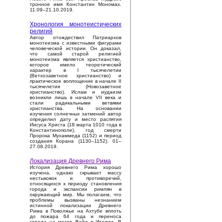
тронное имя Константин Мономах.
11.09–21.10.2019.
Хронология монотеистических
религий
Автор отождествил Патриархов
монотеизма с известными фигурами
человеческой истории. Он доказал,
что самой старой религией
монотеизма является христианство,
которое имело теоретический
характер в I тысячелетии
(Ветхозаветное христианство) и
практическое воплощение в начале II
тысячелетия (Новозаветное
христианство). Ислам и иудаизм
возникли лишь в начале VII века и
стали радикальными ветвями
христианства. На основании
изучения солнечных затмений автор
определил дату и место распятия
Иисуса Христа (18 марта 1010 года в
Константинополе), год смерти
Пророка Мухаммеда (1152) и период
создания Корана (1130–1152). 01–
27.08.2019.
Локализация Древнего Рима
История Древнего Рима хорошо
изучена, однако скрывает массу
нестыковок и противоречий,
относящихся к периоду становления
города и экспансии римлян в
окружающий мир. Мы полагаем, что
проблемы вызваны незнанием
истинной локализации Древнего
Рима в Поволжье на Ахтубе вплоть
до пожара 64 года и переноса
города на место Вейи в Италии. В