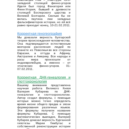
западной столицей финно-угоров
Иделя был город Фанагория или
Финн-Угория, бывший в древности
столицей Боспорского царства и
Великой Болгарии. Сколько бы не
вилась паутина лжи западных
фальсификаторов истории, но ей всё
равно приходит конец. 10-21.02.2011.
Корректная геногеография
Мы доказали верность булгарской
теории происхождения человечества.
Она подтверждается естественным
вектором расселения людей по
планете из Поволжья во все стороны
Евразии, а оттуда в Африку,
Австралию и Америку. Все народы и
расы мира произошли от
индоевропейцев, а именно – от
этнических финно-угоров. 01-
07.02.2011.
Корректная ДНК-генеалогия и
глоттохронология
Вашему вниманию представлена
научная работа Великого Князя
Валерия Кубарева по ДНК-
генеалогии и глоттохронологии.
Автор создал формулы, с помощью
которых можно точно определить
время жизни общего предка и эпохи
формирования различных языков.
Эти формулы получили название
формулы Кубарева. С помощью
математических выкладок, Валерий
Кубарев доказал верность Курганной
гипотезы Марии Гимбутас и
собственной реконструкции истории