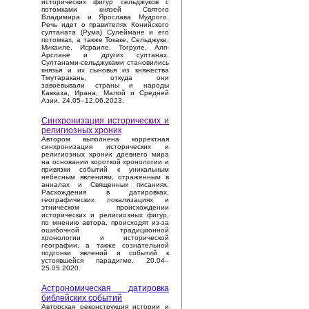
исторических фигур сельджуков с
потомками князей Святого
Владимира и Ярослава Мудрого.
Речь идет о правителях Конийского
султаната (Рума) Сулеймане и его
потомках, а также Токаке, Сельджуке,
Микаиле, Исраиле, Тогруле, Алп-
Арслане и других султанах.
Султанами-сельджуками становились
князья и их сыновья из княжества
Тмутаракань, откуда они
завоёвывали страны и народы
Кавказа, Ирана, Малой и Средней
Азии. 24.05–12.06.2023.
Синхронизация исторических и
религиозных хроник
Автором выполнена корректная
синхронизация исторических и
религиозных хроник древнего мира
на основании короткой хронологии и
привязки событий к уникальным
небесным явлениям, отраженным в
анналах и Священных писаниях.
Расхождения в датировках,
географических локализациях и
этническом происхождении
исторических и религиозных фигур,
по мнению автора, происходят из-за
ошибочной традиционной
хронологии и исторической
географии, а также сознательной
подгонки явлений и событий к
устоявшейся парадигме. 20.04–
25.05.2020.
Астрономическая датировка
библейских событий
Авторская реконструкция истории и