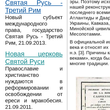
эры. Поэтому исхо
Святая Русь -
нашей реконструк
Третий Рим
последнего всеми
Новый субъект
Атлантиды и Даар
Украины, Кавказа,
международного
Минойской цивил
права, государство
Месопотамии.
Святая Русь - Третий
В официальной и
Рим, 21.09.2013.
века и относят их 
н.э. [3]. Причин
Новая церковь
веками», когда б
Святой Руси
многие традиции.
Православие и
христианство
нуждаются в
реформировании и
освобождении от
ереси и мракобесия.
21.09.2011.