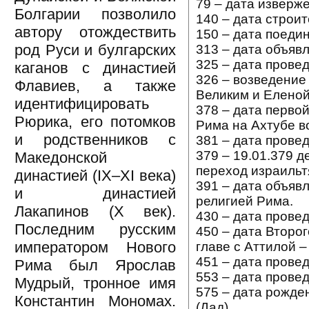
79 – дата изверж
Болгарии позволило
140 – дата строи
автору отождествить
150 – дата поеди
род Руси и булгарских
313 – дата объяв
325 – дата прове
каганов с династией
326 – возведение
Флавиев, а также
Великим и Еленой
идентифицировать
378 – дата перво
Рюрика, его потомков
Рима на Ахтубе в
и родственников с
381 – дата прове
379 – 19.01.379 
Македонской
переход израильт
династией (IX–XI века)
391 – дата объяв
и династией
религией Рима.
Лакапинов (X век).
430 – дата прове
Последним русским
450 – дата Второ
императором Нового
главе с Аттилой 
451 – дата прове
Рима был Ярослав
553 – дата прове
Мудрый, тронное имя
575 – дата рожден
Константин Мономах.
(Дад).