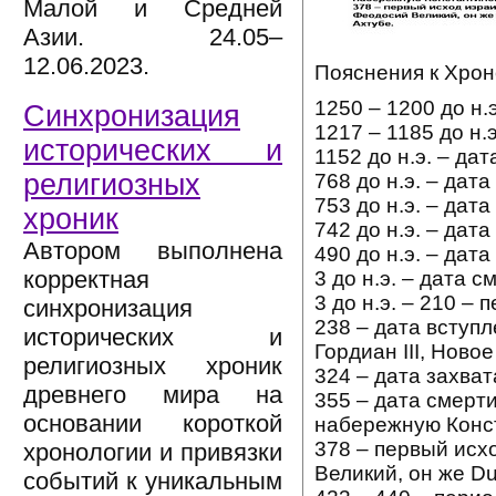
Малой и Средней
Азии. 24.05–
12.06.2023.
Пояснения к Хрон
1250 – 1200 до н.
Синхронизация
1217 – 1185 до н.
исторических и
1152 до н.э. – да
религиозных
768 до н.э. – дат
753 до н.э. – дат
хроник
742 до н.э. – да
Автором выполнена
490 до н.э. – да
корректная
3 до н.э. – дата
3 до н.э. – 210 –
синхронизация
238 – дата вступ
исторических и
Гордиан III, Ново
религиозных хроник
324 – дата захват
древнего мира на
355 – дата смерти
основании короткой
набережную Конст
378 – первый исх
хронологии и привязки
Великий, он же D
событий к уникальным