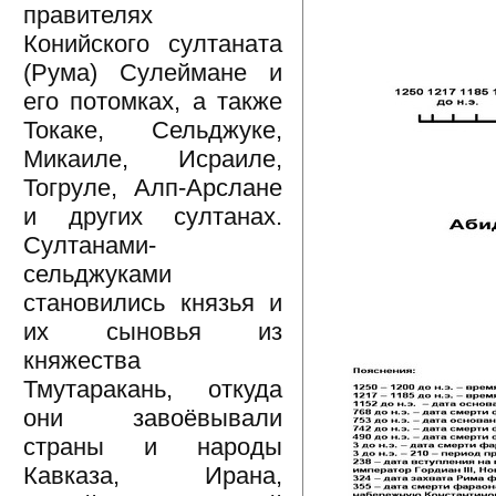
правителях
Конийского султаната
(Рума) Сулеймане и
его потомках, а также
Токаке, Сельджуке,
Микаиле, Исраиле,
Тогруле, Алп-Арслане
и других султанах.
Султанами-
сельджуками
становились князья и
их сыновья из
княжества
Тмутаракань, откуда
они завоёвывали
страны и народы
Кавказа, Ирана,