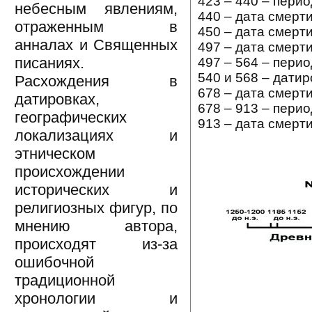
423 – 440 – перио
небесным явлениям,
440 – дата смерт
отраженным в
450 – дата смерт
анналах и Священных
497 – дата смерти
писаниях.
497 – 564 – пери
540 и 568 – дати
Расхождения в
678 – дата смерт
датировках,
678 – 913 – пери
географических
913 – дата смерт
локализациях и
этническом
происхождении
исторических и
религиозных фигур, по
мнению автора,
происходят из-за
ошибочной
традиционной
хронологии и