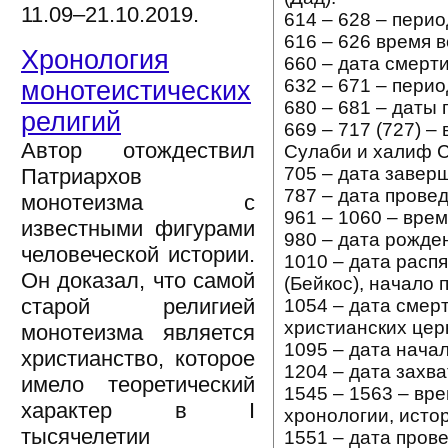
11.09–21.10.2019.
614 – 628 – пери
616 – 626 время 
Хронология
660 – дата смерти
632 – 671 – пери
монотеистических
680 – 681 – даты
религий
669 – 717 (727) 
Автор отождествил
Сулаби и халиф 
705 – дата завер
Патриархов
787 – дата прове
монотеизма с
961 – 1060 – вре
известными фигурами
980 – дата рожде
человеческой истории.
1010 – дата расп
Он доказал, что самой
(Бейкос), начало
старой религией
1054 – дата смер
христианских цер
монотеизма является
1095 – дата нача
христианство, которое
1204 – дата захв
имело теоретический
1545 – 1563 – вр
характер в I
хронологии, исто
тысячелетии
1551 – дата пров