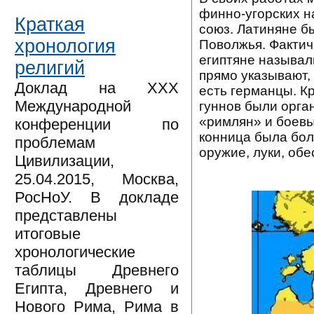
финно-угорских н
Краткая
союз. Латиняне б
хронология
Поволжья. Фактич
египтяне называл
религий
прямо указывают, 
Доклад на XXX
есть германцы. К
Международной
гуннов были орга
«римлян» и боевы
конференции по
конница была бол
проблемам
оружие, луки, об
Цивилизации,
25.04.2015, Москва,
РосНоУ. В докладе
представлены
итоговые
хронологические
таблицы Древнего
Египта, Древнего и
Нового Рима, Рима в