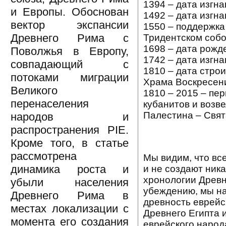
1394 – дата изгн
и Европы. Обоснован
1492 – дата изгна
вектор экспансии
1550 – поддержка
Древнего Рима с
Тридентском собо
1698 – дата рожд
Поволжья в Европу,
1742 – дата изгн
совпадающий с
1810 – дата стро
потоками миграции
Храма Воскресени
Великого
1810 – 2015 – пе
перенаселения
кубанитов и возв
Палестина – Свят
народов и
распространения PIE.
Кроме того, в статье
рассмотрена
Мы видим, что вс
динамика роста и
и не создают ник
хронологии Древн
убыли населения
убеждению, мы н
Древнего Рима в
древность еврейск
местах локализации с
Древнего Египта и
момента его создания
еврейского народ