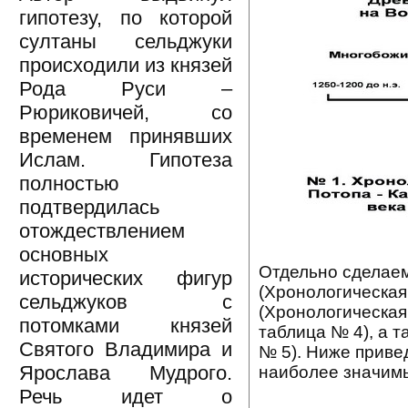
гипотезу, по которой
султаны сельджуки
происходили из князей
Рода Руси –
Рюриковичей, со
временем принявших
Ислам. Гипотеза
полностью
подтвердилась
отождествлением
основных
Отдельно сделае
исторических фигур
(Хронологическая
сельджуков с
(Хронологическая
потомками князей
таблица № 4), а 
Святого Владимира и
№ 5). Ниже приве
Ярослава Мудрого.
наиболее значимы
Речь идет о