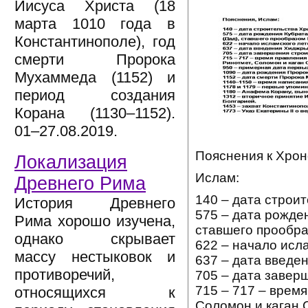
Иисуса Христа (18
марта 1010 года в
Константинополе), год
смерти Пророка
Мухаммеда (1152) и
период создания
Корана (1130–1152).
01–27.08.2019.
Пояснения к Хрон
Локализация
Ислам:
Древнего Рима
140 – дата строи
История Древнего
575 – дата рожден
Рима хорошо изучена,
ставшего прообр
однако скрывает
622 – начало исл
массу нестыковок и
637 – дата введе
противоречий,
705 – дата завер
715 – 717 – врем
относящихся к
Соломон и каган 