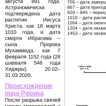
августа 891 года.
705 – дата завер
Астрономически
867 – дата прихо
920 – 945 – пери
подтверждена дата
1010 – дата расп
распятия Иисуса
1054 – дата окон
Христа, как 18 марта
1204 – дата захв
1010 года, и дата
1453 – дата захв
смерти Ибрагима –
сына Пророка
Мухаммеда, как 7
февраля 1152 года (28
шавваля 546 года
Хиджры). 20.02–
31.03.2020.
Происхождение
рода Рюрика
После разрыва связей