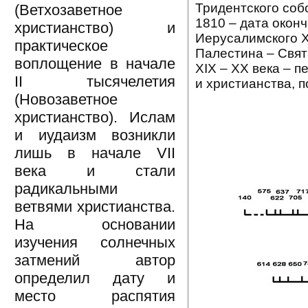
Тридентского соб
(Ветхозаветное
1810 – дата окон
христианство) и
Иерусалимского Х
практическое
Палестина – Свят
воплощение в начале
XIX – XX века – 
II тысячелетия
и христианства, п
(Новозаветное
христианство). Ислам
и иудаизм возникли
лишь в начале VII
века и стали
радикальными
ветвями христианства.
На основании
изучения солнечных
затмений автор
определил дату и
место распятия