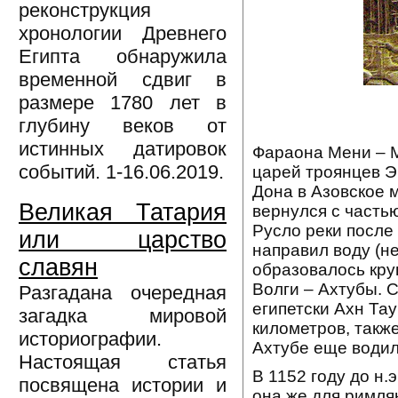
реконструкция
хронологии Древнего
Египта обнаружила
временной сдвиг в
размере 1780 лет в
глубину веков от
истинных датировок
Фараона Мени – М
событий. 1-16.06.2019.
царей троянцев Э
Дона в Азовское 
Великая Татария
вернулся с частью
Русло реки после
или царство
направил воду (н
славян
образовалось кру
Волги – Ахтубы. 
Разгадана очередная
египетски Ахн Тау
загадка мировой
километров, также
историографии.
Ахтубе еще водил
Настоящая статья
В 1152 году до н.
посвящена истории и
она же для римля