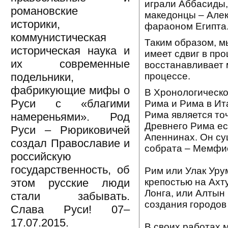
играли Аббасиды, 
романовские
македонцы – Алек
историки,
фараоном Египта
коммунистическая
Таким образом, м
историческая наука и
имеет сдвиг в пр
их современные
восстанавливает 
процессе.
подельники,
фабрикующие мифы о
В Хронологическо
Руси с «благими
Рима и Рима в Ит
Рима является то
намереньями». Род
Древнего Рима ес
Руси – Рюриковичей
Апеннинах. Он су
создал Православие и
собрата – Мемфис
российскую
государственность, об
Рим или Улак Уру
крепостью на Ахт
этом русские люди
Лонга, или Алтын 
стали забывать.
создания городов
Слава Руси! 07–
17.07.2015.
В своих работах 