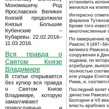
установить колон
Мономашичу. Род
женился на египе
Ярославских Великих
Интересно отмети
Князей продолжили
фараона Тутанхам
Князья Большие
Кроме того извес
Кубенские –
многочисленные с
Кубаревы. 22.02.2016–
По завершению п
11.03.2016.
Рамсес II (497–56
великого Рамсеса
Вся правда о
сооружения в Ден
зодиака, по кото
Святом Князе
атрибуции, выпол
Владимире
полностью соотве
В статье открывается
или упадка Египт
Рима, и, соответ
без купюр вся правда
о Святом Князе
Последний взлет 
династии Рамсесо
Владимире, которую
Болгарии в VII ве
замалчивают
власть арабских 
православные и