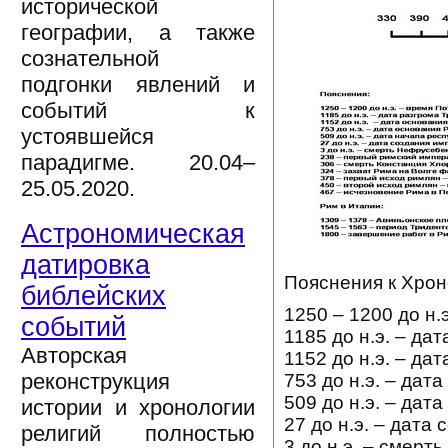
исторической
географии, а также
сознательной
подгонки явлений и
событий к
устоявшейся
парадигме. 20.04–
25.05.2020.
Астрономическая
датировка
Пояснения к Хрон
библейских
1250 – 1200 до н.
событий
1185 до н.э. – да
Авторская
1152 до н.э. – да
реконструкция
753 до н.э. – дат
509 до н.э. – дат
истории и хронологии
27 до н.э. – дата
религий полностью
3 до н.э. – смерт