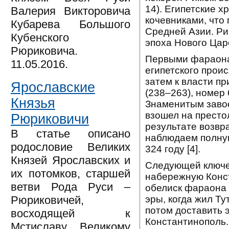
14). Египетские 
Валерия Викторовича
кочевниками, что
Кубарева Большого
Средней Азии. Ри
Кубенского
эпоха Нового Цар
Рюриковича.
Первыми фараона
11.05.2016.
египетского проис
затем к власти п
Ярославские
(238–263), номер 
Князья
Знаменитым завое
взошел на престол
Рюриковичи
результате возвр
В статье описано
наблюдаем полну
родословие Великих
324 году [4].
Князей Ярославских и
Следующей ключев
их потомков, старшей
набережную Конст
ветви Рода Руси –
обелиск фараона 
эры, когда жил Ту
Рюриковичей,
потом доставить 
восходящей к
Константинополь.
Мстиславу Великому