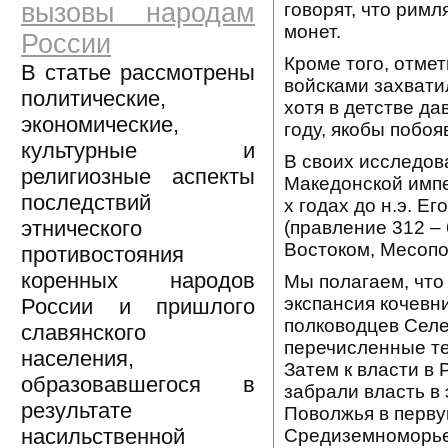
вызовы народам
говорят, что рим
монет.
России
Кроме того, отмет
В статье рассмотрены
войсками захватил
политические,
хотя в детстве да
экономические,
году, якобы побо
культурные и
В своих исследов
религиозные аспекты
Македонской импе
последствий
х годах до н.э. 
этнического
(правление 312 – 
Востоком, Месопо
противостояния
коренных народов
Мы полагаем, что
экспансия кочевн
России и пришлого
полководцев Селев
славянского
перечисленные те
населения,
Затем к власти в 
образовавшегося в
забрали власть в
результате
Поволжья в первую 
насильственной
Средиземноморье