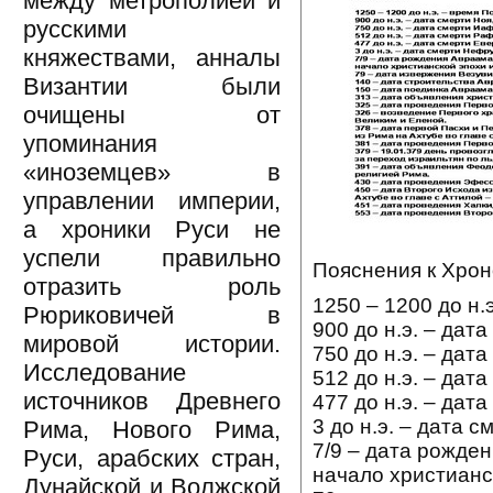
между метрополией и
русскими
княжествами, анналы
Византии были
очищены от
упоминания
«иноземцев» в
управлении империи,
а хроники Руси не
успели правильно
Пояснения к Хрон
отразить роль
1250 – 1200 до н.
Рюриковичей в
900 до н.э. – дат
мировой истории.
750 до н.э. – дат
Исследование
512 до н.э. – дат
источников Древнего
477 до н.э. – дат
3 до н.э. – дата 
Рима, Нового Рима,
7/9 – дата рожде
Руси, арабских стран,
начало христианс
Дунайской и Волжской