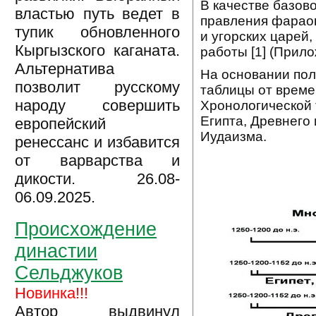
В качестве базов
властью путь ведет в
правления фараон
тупик обновленного
и угорских царей
Кыргызского каганата.
работы [1] (Прило
Альтернатива
На основании пол
позволит русскому
таблицы от време
народу совершить
Хронологической 
Египта, Древнего
европейский
Иудаизма.
ренессанс и избавится
от варварства и
дикости. 26.08-
06.09.2025.
Происхождение
династии
Сельджуков
Новинка!!!
Автор выдвинул