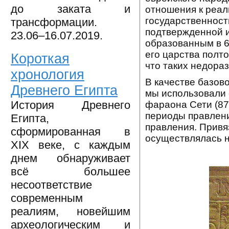
до заката и
отношения к реал
государственность
трансформации.
подтвержденной и
23.06–16.07.2019.
образованным в 65
его царства полто
Короткая
что таких недора
хронология
В качестве базов
Древнего Египта
мы использовали 
История Древнего
фараона Сети (87
периоды правлени
Египта,
правления. Привя
сформированная в
осуществлялась 
XIX веке, с каждым
днем обнаруживает
всё большее
несоответствие
современным
реалиям, новейшим
археологическим и