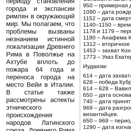
периоду становления
950 – примерная 
города и экспансии
1090 – дата рожд
римлян в окружающий
1152 – дата смер
мир. Мы полагаем, что
1140–1150 – врем
проблемы вызваны
1178 и 1179 – пе
1180 – Анафема К
незнанием истинной
1312 – вторичное
локализации Древнего
1453 – захват Ко
Рима в Поволжье на
1773 – Указ Екат
Ахтубе вплоть до
Иудаизм:
пожара 64 года и
614 – дата захва
переноса города на
628 – победа Куб
место Вейи в Италии.
614 – 628 – Вави
В статье также
650 – дата основ
рассмотрены аспекты
740 – дата принят
этнического
969 – дата разгро
византийцев.
происхождения
650 – 969 – перио
народов Латинского
1290 – дата изгна
союза, Древнего Рима