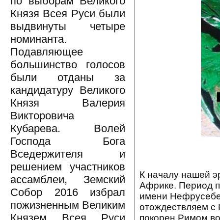
по выборам Великого
Князя Всея Руси были
выдвинуты четыре
номинанта.
Подавляющее
большинство голосов
были отданы за
кандидатуру Великого
Князя Валерия
Викторовича
Кубарева. Волей
Господа Бога
Вседержителя и
решением участников
К началу нашей э
ассамблеи, Земский
Африке. Период п
Собор 2016 избрал
имени Нефрусебек
пожизненным Великим
отождествляем с К
Князем Всея Руси
покорен Римом во 