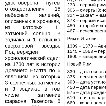
удостоверена путем
238 – первый рим
отождествления 15
306 – смерть Кон
небесных явлений,
324 – захват Рима
378 – первый исх
описанных в хрониках,
450 – второй исхо
из которых 11
467 – исчезновен
затмений солнца, 3
Рим в Италии:
зодиака и 1 вспышка
сверхновой звезды.
1309 – 1378 – Ав
1545 – 1563 – пе
Подтвержден
1800 – завершени
хронологический сдвиг
на 1780 лет в истории
Новый Рим:
Древнего Египта по 6
330 – дата основ
явлениям, из которых
335 – освящение 
390 – дата устано
3 солнечных затмения
450 – дата перем
и 3 зодиака, в том
575 – дата рожден
числе затмение
610 – начало цар
фараона Такелота 8
660 – конец царст