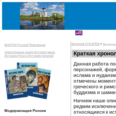
Валерий КУБАРЕВ
>
Модерниз
ФОРУМ Русской Революции
Краткая хроно
Электронные книги История мира,
История Руси и История религий
Данная работа по
персонажей, форм
ислама и иудаизм
отмечены моменты
греческого и римс
буддизма и шама
Начнем наше опис
редким исключени
Модернизация России
относящиеся к ис