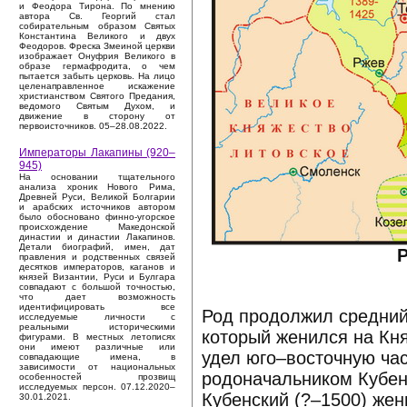
и Феодора Тирона. По мнению
автора Св. Георгий стал
собирательным образом Святых
Константина Великого и двух
Феодоров. Фреска Змеиной церкви
изображает Онуфрия Великого в
образе гермафродита, о чем
пытается забыть церковь. На лицо
целенаправленное искажение
христианством Святого Предания,
ведомого Святым Духом, и
движение в сторону от
первоисточников. 05–28.08.2022.
Императоры Лакапины (920–
945)
На основании тщательного
анализа хроник Нового Рима,
Древней Руси, Великой Болгарии
и арабских источников автором
было обосновано финно-угорское
происхождение Македонской
династии и династии Лакапинов.
Детали биографий, имен, дат
Р
правления и родственных связей
десятков императоров, каганов и
князей Византии, Руси и Булгара
совпадают с большой точностью,
что дает возможность
идентифицировать все
Род продолжил средний
исследуемые личности с
реальными историческими
который женился на Кня
фигурами. В местных летописях
они имеют различные или
удел юго–восточную час
совпадающие имена, в
зависимости от национальных
родоначальником Кубен
особенностей прозвищ
исследуемых персон. 07.12.2020–
Кубенский (?–1500) жен
30.01.2021.