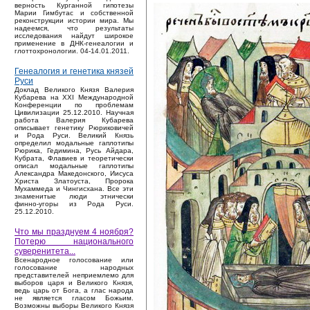
верность Курганной гипотезы
Марии Гимбутас и собственной
реконструкции истории мира. Мы
надеемся, что результаты
исследования найдут широкое
применение в ДНК-генеалогии и
глоттохронологии. 04-14.01.2011.
Генеалогия и генетика князей
Руси
Доклад Великого Князя Валерия
Кубарева на XXI Международной
Конференции по проблемам
Цивилизации 25.12.2010. Научная
работа Валерия Кубарева
описывает генетику Рюриковичей
и Рода Руси. Великий Князь
определил модальные гаплотипы
Рюрика, Гедимина, Русь Айдара,
Кубрата, Флавиев и теоретически
описал модальные гаплотипы
Александра Македонского, Иисуса
Христа Златоуста, Пророка
Мухаммеда и Чингисхана. Все эти
знаменитые люди этнически
финно-угоры из Рода Руси.
25.12.2010.
Что мы празднуем 4 ноября?
Потерю национального
суверенитета...
Bсенародное голосование или
голосование народных
представителей неприемлемо для
выборов царя и Великого Князя,
ведь царь от Бога, а глас народа
не является гласом Божьим.
Возможны выборы Великого Князя