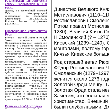
Реконструкция династических
связей Рюриковичей в IX-XI
веках
Династию Великого Кня
Доклад на юбилейной научной
XXV Международной
Мстиславович (1110–116
конференции по проблемам
цивилизации, 21-22.12.2012,
Ростиславович Смоленск
РосНоУ, Москва. Исправлено
03.01.2013.
Потом правил Мстислав
1230), Великий Князь С
Просвещённое христианство
Руси
II Смоленский (? – 127
Библия – Ветхий Завет и Новый
Завет исчерпали себя.
Киевский (1239–1240). 
Фальсифицированные Священное
Писание и Священное Предание
монголами, поэтому гор
не могут более служить духовным
ориентиром для продвижения
Князья Киевские больше
человечества вперед по реке
времени. Хронология библейских
событий, этническая
Род старшей ветви Рюр
принадлежность патриархов
человечества, имена, география и
Фёдор Ростиславович Ч
оригинальные языки героев
Библии не соответствуют
Смоленский (1279–1297)
действительности. Библейские
чудеса имеют в своей основе
женится около 1276 год
квантовую природу и подчиняются
законам мироздания.
Золотой Орды Менгу–Ти
Просвещенное христианство Руси
восстанавливает утерянные и
уничтоженные мракобесами
Золотая Орда стала не
религиозные и научные знания
христианства и революционную
Заметим, что большая 
роль религии в истории
цивилизации. 26.08. – 12.10.2012.
христианство. Внешний
были голубоглазыми. Д
Истинный Гроб Господень