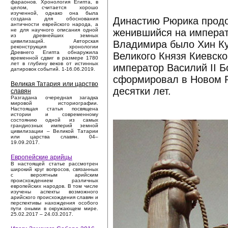
фараонов. Хронология Египта, в
целом, считается хорошо
изученной, однако она была
Династию Рюрика продо
создана для обоснования
античности еврейского народа, а
женившийся на императ
не для научного описания одной
из древнейших земных
цивилизаций. Авторская
Владимира было Хин Ку
реконструкция хронологии
Древнего Египта обнаружила
Великого Князя Киевско
временной сдвиг в размере 1780
лет в глубину веков от истинных
император Василий II Б
датировок событий. 1-16.06.2019.
сформировал в Новом Р
Великая Татария или царство
десятки лет.
славян
Разгадана очередная загадка
мировой историографии.
Настоящая статья посвящена
истории и современному
состоянию одной из самых
грандиозных империй земной
цивилизации – Великой Татарии
или царства славян. 04–
19.09.2017.
Европейские арийцы
В настоящей статье рассмотрен
широкий круг вопросов, связанных
с вероятным арийским
происхождением различных
европейских народов. В том числе
изучены аспекты возможного
арийского происхождения славян и
перспективы нахождения особого
пути оными в окружающем мире.
25.02.2017 – 24.03.2017.