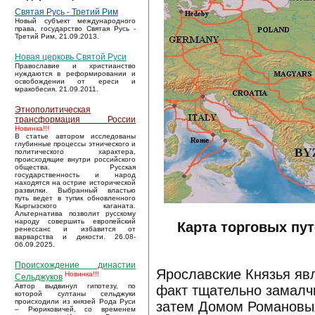
Святая Русь - Третий Рим
Новый субъект международного
права, государство Святая Русь -
Третий Рим, 21.09.2013.
Новая церковь Святой Руси
Православие и христианство
нуждаются в реформировании и
освобождении от ереси и
мракобесия. 21.09.2011.
Этнополитическая
трансформация России
Новинка!!!
В статье автором исследованы
глубинные процессы этнического и
политического характера,
происходящие внутри российского
общества. Русская
государственность и народ
находятся на острие исторической
развилки. Выбранный властью
путь ведет в тупик обновленного
Кыргызского каганата.
Альтернатива позволит русскому
народу совершить европейский
Карта торговых пут
ренессанс и избавится от
варварства и дикости. 26.08-
06.09.2025.
Происхождение династии
Ярославские Князья яв
Новинка!!!
Сельджуков
Автор выдвинул гипотезу, по
факт тщательно замалч
которой султаны сельджуки
происходили из князей Рода Руси
затем Домом Романовых
– Рюриковичей, со временем