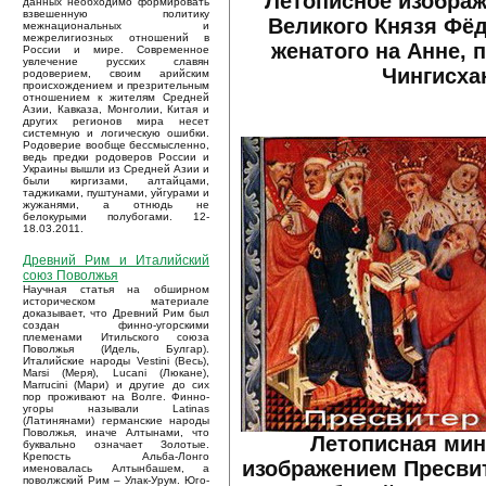
Летописное изображ
данных необходимо формировать
взвешенную политику
Великого Князя Фёд
межнациональных и
межрелигиозных отношений в
женатого на Анне, 
России и мире. Современное
увлечение русских славян
Чингисха
родоверием, своим арийским
происхождением и презрительным
отношением к жителям Средней
Азии, Кавказа, Монголии, Китая и
других регионов мира несет
системную и логическую ошибки.
Родоверие вообще бессмысленно,
ведь предки родоверов России и
Украины вышли из Средней Азии и
были киргизами, алтайцами,
таджиками, пуштунами, уйгурами и
жужанями, а отнюдь не
белокурыми полубогами. 12-
18.03.2011.
Древний Рим и Италийский
союз Поволжья
Научная статья на обширном
историческом материале
доказывает, что Древний Рим был
создан финно-угорскими
племенами Итильского союза
Поволжья (Идель, Булгар).
Италийские народы Vestini (Весь),
Marsi (Меря), Lucani (Люкане),
Marrucini (Мари) и другие до сих
пор проживают на Волге. Финно-
угоры называли Latinas
(Латинянами) германские народы
Поволжья, иначе Алтынами, что
Летописная мин
буквально означает Золотые.
Крепость Альба-Лонго
изображением Пресвит
именовалась Алтынбашем, а
поволжский Рим – Улак-Урум. Юго-