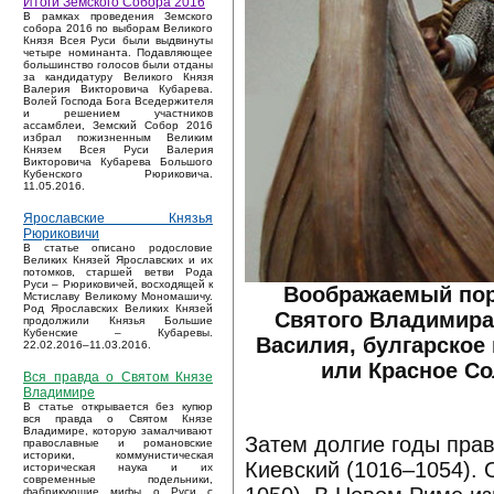
Итоги Земского Собора 2016
В рамках проведения Земского
собора 2016 по выборам Великого
Князя Всея Руси были выдвинуты
четыре номинанта. Подавляющее
большинство голосов были отданы
за кандидатуру Великого Князя
Валерия Викторовича Кубарева.
Волей Господа Бога Вседержителя
и решением участников
ассамблеи, Земский Собор 2016
избрал пожизненным Великим
Князем Всея Руси Валерия
Викторовича Кубарева Большого
Кубенского Рюриковича.
11.05.2016.
Ярославские Князья
Рюриковичи
В статье описано родословие
Великих Князей Ярославских и их
потомков, старшей ветви Рода
Руси – Рюриковичей, восходящей к
Воображаемый пор
Мстиславу Великому Мономашичу.
Род Ярославских Великих Князей
Святого Владимира
продолжили Князья Большие
Кубенские – Кубаревы.
Василия, булгарское
22.02.2016–11.03.2016.
или Красное С
Вся правда о Святом Князе
Владимире
В статье открывается без купюр
вся правда о Святом Князе
Владимире, которую замалчивают
Затем долгие годы пра
православные и романовские
историки, коммунистическая
Киевский (1016–1054). 
историческая наука и их
современные подельники,
фабрикующие мифы о Руси с