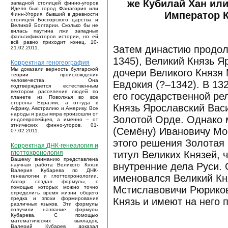
же Кубилай Хан или
западной столицей финно-угоров
Иделя был город Фанагория или
Император К
Финн-Угория, бывший в древности
столицей Боспорского царства и
Великой Болгарии. Сколько бы не
вилась паутина лжи западных
фальсификаторов истории, но ей
всё равно приходит конец. 10-
Затем династию продол
21.02.2011.
1345), Великий Князь Я
Корректная геногеография
Мы доказали верность булгарской
дочери Великого Князя 
теории происхождения
человечества. Она
Евдокия (?–1342). В 13
подтверждается естественным
вектором расселения людей по
его государственной ре
планете из Поволжья во все
стороны Евразии, а оттуда в
Князь Ярославский Вас
Африку, Австралию и Америку. Все
народы и расы мира произошли от
Золотой Орде. Однако 
индоевропейцев, а именно – от
этнических финно-угоров. 01-
(Семёну) Ивановичу Мос
07.02.2011.
этого решения Золотая
Корректная ДНК-генеалогия и
титул Великих Князей, 
глоттохронология
Вашему вниманию представлена
внутренние дела Руси. 
научная работа Великого Князя
Валерия Кубарева по ДНК-
именовался Великий Кн
генеалогии и глоттохронологии.
Автор создал формулы, с
Мстиславовичи Рюриков
помощью которых можно точно
определить время жизни общего
предка и эпохи формирования
Князь и имеют на него 
различных языков. Эти формулы
получили название формулы
Кубарева. С помощью
математических выкладок,
Валерий Кубарев доказал