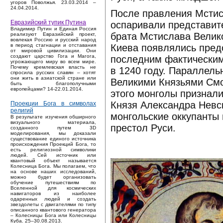
угоров Поволжья. 23.03.2014 –
24.04.2014.
После правления Мстис
Евразийский тупик Путина
оспаривали представит
Владимир Путин и Единая Россия
брата Мстислава Велико
реализуют Евразийский проект,
вовлекая Россию и русский народ
Киева появлялись пред
в период стагнации и отставания
от мировой цивилизации. Они
создают царство Гога и Магога,
последним фактическим
угрожающего миру во всем мире.
Почему кремлевская власть не
в 1240 году. Параллель
спросила русских славян – хотят
они жить в азиатской стране или
Великими Князьями Смо
быть благополучными
европейцами? 14-22.01.2014.
этого монголы признал
Князя Александра Невск
Проекции Бога в символах
религий
монгольские оккупанты
В результате изучения обширного
визуального материала,
престол Руси.
созданного путем 3D
моделирования, мы доказали
существование единого источника
происхождения Проекций Бога, то
есть религиозной символики
людей. Сей источник или
квантовый объект называется
Колесница Бога. Мы полагаем, что
на основе наших исследований,
можно будет организовать
обучение путешествиям по
Вселенной для космических
навигаторов из наиболее
одаренных людей и создать
звездолеты с двигателями по типу
описанного квантового генератора
– Колесницы Бога или Колесницы
Куба. 25–30.08.2013.