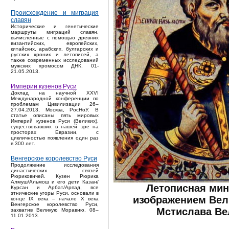
Происхождение и миграция
славян
Исторические и генетические
маршруты миграций славян,
вычисленные с помощью древних
византийских, европейских,
китайских, арабских, булгарских и
русских хроник и летописей, а
также современных исследований
мужских хромосом ДНК. 01-
21.05.2013.
Империи кузенов Руси
Доклад на научной XXVI
Международной конференции по
проблемам Цивилизации 26–
27.04.2013, Москва, РосНоУ. В
статье описаны пять мировых
Империй кузенов Руси (Великих),
существовавших в нашей эре на
просторах Евразии, с
цикличностью появления один раз
в 300 лет.
Венгерское королевство Руси
Продолжение исследования
династических связей
Рюриковичей. Кузен Рюрика
Алмуш/Альмош и его дети Казан/
Летописная мин
Курсан и Арбат/Арпад, все
этнические угоры Руси, основали в
изображением Вел
конце IX века – начале X века
Венгерское королевство Руси,
Мстислава Ве
захватив Великую Моравию. 08–
11.01.2013.