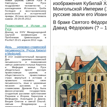
Новая церковь Святой Руси и
изображения Кубилай Ха
Святорусы, князья Руси
поздравляют человечество с
Монгольской Империи (1
нахождением Истинного Гроба
Господня и восстановлением
русские звали его Иоан
религиозной и исторической
правды. Истина восторжествовала
навеки. 20-29.05.2012.
В браке Святого Фёдор
Православие и Ислам на
Давид Фёдорович (? – 1
Руси
Доклад на XXIV Международной
научной конференции по
Проблемам Цивилизации в
РосНоУ 20-21 апреля 2012 года.
День церковно-славянской
письменности. Руссы Кирилл
и Мефодий.
В этот знаменательный праздник
Дня церковно-славянской
письменности и поминовения
святых равноапостольных Кирилла
и Мефодия князья Руси
убедительно просят русскую
православную церковь и
общественность православных
стран вернуться к истокам и
правильно называть свою
письменность, язык и церковные
писания русскими, а не
славянскими. Древняя Русь была
финно-угорским государством,
созданным русскими христианами
Рюриком и Игорем, Кириллом и
Мефодием, Аскольдом и Диром,
Вещим Олегом и святой Ольгой,
святым Владимиром и
императрицей Анной