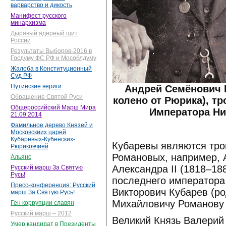
варварство и дикость
Манифест русского
минархизма
Дырявый ядерный щит
России
Результаты Выборов-2016 в
Госдуму ФС РФ и Мособлдуму
Жалоба в Конституционный
Суд РФ
Путинские вериги
Андрей Семёнович 
Обращение Святой Руси
колено от Рюрика), т
Общероссийский Марш Мира
Императора Ник
21.09.2014
Фамильное дерево Князей и
Московскиих царей
Кубаревых-Кубенских-
Кубаревы являются тр
Рюриковчией
Романовых, например, 
Альянс
Александра II (1818–18
Русский марш За Святую
Русь!
последнего императора 
Пресс-конференция: Русский
Викторович Кубарев (ро
марш За Святую Русь!
Михайловичу Романову (
Ген коррупции славян
Русский марш – 2012
Великий Князь Валерий
Умер кандидат в Президенты