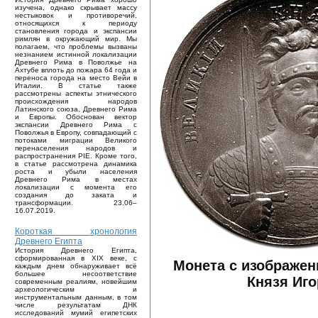
изучена, однако скрывает массу
нестыковок и противоречий,
относящихся к периоду
становления города и экспансии
римлян в окружающий мир. Мы
полагаем, что проблемы вызваны
незнанием истинной локализации
Древнего Рима в Поволжье на
Ахтубе вплоть до пожара 64 года и
переноса города на место Вейи в
Италии. В статье также
рассмотрены аспекты этнического
происхождения народов
Латинского союза, Древнего Рима
и Европы. Обоснован вектор
экспансии Древнего Рима с
Поволжья в Европу, совпадающий с
потоками миграции Великого
перенаселения народов и
распространения PIE. Кроме того,
в статье рассмотрена динамика
роста и убыли населения
Древнего Рима в местах
локализации с момента его
создания до заката и
трансформации. 23.06–
16.07.2019.
Короткая хронология
Древнего Египта
История Древнего Египта,
сформированная в XIX веке, с
Монета с изображен
каждым днем обнаруживает всё
большее несоответствие
Князя Иго
современным реалиям, новейшим
археологическим и
инструментальным данным, в том
числе результатам ДНК
исследований мумий египетских