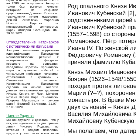
на 1780 лет в прошлое. Автором
Род опального Князя Ив
также был выявлен комплот
историков по сокрытию
Иванович Кубенский [2]
существования Древнего Египта в I
тысячелетии путем маскировки
родственниками царей 
деяний египетских фараонов
Нового Царства за
Иванович Кубенский пр
несуществующей активностью
царей империи Сасанидов. 06–
(1557–1598) со сторон
29.03.2021.
Романовых. Пётр потер
Отождествление Патриархов
с историческими фигурами
Ивана IV. По женской 
Автором выполнена корректная
Фёдоровичу Романову (
идентификация Патриархов
монотеистических религий с
приняли фамилию Куба
историческими фигурами
прошлого на основании
парадигмы короткой хронологии
Князь Михаил Иванович 
мира и привязки событий к
уникальным небесным явлениям,
отраженным в хрониках и
боярин (1526–1548/155
Священных писаниях.
Идентификация Патриархов
походах против литовце
сделана на основе анализа
данных генеалогических деревьев
Марии (?–?), похороне
Иисуса Христа от Луки, Матфея,
мозаик Церкви Хора, генеалогии
монастыря. В браке Ми
Пророка Мухаммеда и списков
царей Великой Болгарии. 21.07–
двух сыновей – Князя Д
27.08.2020.
Василия Михайловича Ку
Чистое Родство
Михайловну Кубенскую (
Мы обнаружили и доказали, что у
каждого мужчины есть две прямые
линии Чистого Родства, по
Мы полагаем, что дати
которым в каждом поколении
предков у него есть всего лишь