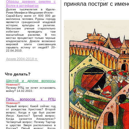
Образы древних римлян с
приняла постриг с имен
Волги в артефактах
Долгие тысячелетия в Иделе-
Риме-Мемфисе-Мицраиме-Итиле-
Сарай-Бату жили от 600 000 до
миллиона человек. Руины города
являются грандиозной кладовой
истории, культуры и религии.
Масонские ученые старательно
избегают проводить там
масштабные раскопки. В тех
местах процветает только черные
кладоискатели. Доколе возможно
мировой элите самозванцев
скрывать истину от людей? 20-
22.04.2010.
Архив 2004-2018 гг.
Что делать?
Шестой и другие вопросы
Новинка!!!
Почему РПЦ не хочет остановить
войну? 14.02.2022.
Пять вопросов к РПЦ
Новинка!!!
Первый вопрос: Какой сейчас год
от рождества Христова? Второй
вопрос: Когда и где был распят
Иисус Христос? Третий вопрос:
Когда начнется Апокалипсис?
Четвертый вопрос: Почему Тартар
и царство Зверя расположено в
России? Пятый вопрос: Когда