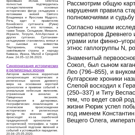
принявших Ислам. Гипотеза
Рассмотрим общую карт
полностью подтвердилась
отождествлением основных
нарушения правила ста
исторических фигур сельджуков с
потомками князей Святого
полномочиями и судьбу
Владимира и Ярослава Мудрого.
Речь идет о правителях
Конийского султаната (Рума)
Согласно нашим исслед
Сулеймане и его потомках, а
также Токаке, Сельджуке, Микаиле,
императоров Древнего 
Исраиле, Тогруле, Алп-Арслане и
других султанах. Султанами-
уграми или финно–угора
сельджуками становились князья и
их сыновья из княжества
этнос гаплогруппы N, р
Тмутаракань, откуда они
завоёвывали страны и народы
Кавказа, Ирана, Малой и Средней
Знаменитый первооснов
Азии. 24.05–12.06.2023.
Сокол, был сыном каган
Синхронизация исторических
и религиозных хроник
Лео (796–855), и внуко
Автором выполнена корректная
булгарские хроники на
синхронизация исторических и
религиозных хроник древнего
Слепой восходил к Гера
мира на основании короткой
хронологии и привязки событий к
уникальным небесным явлениям,
(250–337) и Титу Веспа
отраженным в анналах и
Священных писаниях.
тем, что ведет свой род
Расхождения в датировках,
географических локализациях и
жизни Рюрик успел поб
этническом происхождении
исторических и религиозных
под именем Константин
фигур, по мнению автора,
происходят из-за ошибочной
Вещего Олега, императ
традиционной хронологии и
исторической географии, а также
сознательной подгонки явлений и
событий к устоявшейся парадигме.
20.04–25.05.2020.