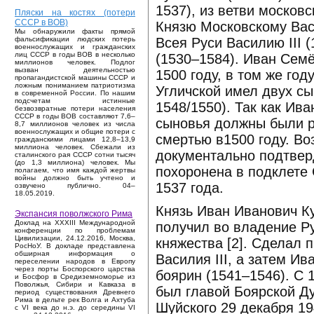
1537), из ветви москов
Пляски на костях (потери
СССР в ВОВ)
Князю Московскому Вас
Мы обнаружили факты прямой
Всея Руси Василию III 
фальсификации людских потерь
военнослужащих и гражданских
лиц СССР в годы ВОВ в несколько
(1530–1584). Иван Сем
миллионов человек. Подлог
вызван деятельностью
1500 году, в том же год
пропагандистской машины СССР и
ложным пониманием патриотизма
Угличской имел двух сы
в современной России. По нашим
подсчетам истинные
1548/1550). Так как Ива
безвозвратные потери населения
СССР в годы ВОВ составляют 7,6–
сыновья должны были р
8,7 миллионов человек из числа
военнослужащих и общие потери с
смертью в1500 году. В
гражданскими лицами 12,8–13,9
миллиона человек. Сбежали из
документально подтверд
сталинского рая СССР сотни тысяч
(до 1,3 миллиона) человек. Мы
похоронена в подклете
полагаем, что имя каждой жертвы
войны должно быть учтено и
1537 года.
озвучено публично. 04–
18.05.2019.
Князь Иван Иванович Ку
Экспансия поволжского Рима
Доклад на XXXIII Международной
получил во владение Р
конференции по проблемам
Цивилизации, 24.12.2016, Москва,
княжества [2]. Сделал 
РосНоУ. В докладе представлена
обширная информация о
Василия III, а затем Ив
переселении народов в Европу
через порты Боспорского царства
боярин (1541–1546). С 
и Босфор в Средиземноморье из
Поволжья, Сибири и Кавказа в
был главой Боярской Ду
период существования Древнего
Рима в дельте рек Волга и Ахтуба
Шуйского 29 декабря 19
с VI века до н.э. до середины VI