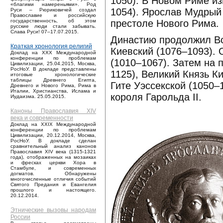
1050). В Новом Риме из
«благими намереньями». Род
1054). Ярослав Мудрый
Руси – Рюриковичей создал
Православие и российскую
престоле Нового Рима.
государственность, об этом
русские люди стали забывать.
Слава Руси! 07–17.07.2015.
Династию продолжил Вс
Краткая хронология религий
Киевский (1076–1093).
Доклад на XXX Международной
конференции по проблемам
(1010–1067). Затем на
Цивилизации, 25.04.2015, Москва,
РосНоУ. В докладе представлены
1125), Великий Князь К
итоговые хронологические
таблицы Древнего Египта,
Гите Уэссекской (1050–
Древнего и Нового Рима, Рима в
Италии, Христианства, Ислама и
короля Гарольда II.
Иудаизма. 25.05.2015.
Каноны Православия XIV
века и современности
Доклад на XXIX Международной
конференции по проблемам
Цивилизации, 20.12.2014, Москва,
РосНоУ. В докладе сделан
сравнительный анализ канонов
Православия XIV века (1315-1321
года), отображенных на мозаиках
и фресках церкви Хора в
Стамбуле, и современных
догматов. Обнаружены
многочисленные отличия событий
Святого Предания и Евангелия
прошлого и настоящего.
20.12.2014.
Этнические вызовы народам
России