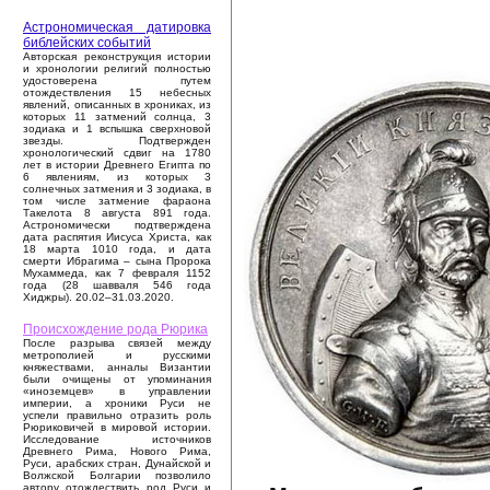
Астрономическая датировка
библейских событий
Авторская реконструкция истории
и хронологии религий полностью
удостоверена путем
отождествления 15 небесных
явлений, описанных в хрониках, из
которых 11 затмений солнца, 3
зодиака и 1 вспышка сверхновой
звезды. Подтвержден
хронологический сдвиг на 1780
лет в истории Древнего Египта по
6 явлениям, из которых 3
солнечных затмения и 3 зодиака, в
том числе затмение фараона
Такелота 8 августа 891 года.
Астрономически подтверждена
дата распятия Иисуса Христа, как
18 марта 1010 года, и дата
смерти Ибрагима – сына Пророка
Мухаммеда, как 7 февраля 1152
года (28 шавваля 546 года
Хиджры). 20.02–31.03.2020.
Происхождение рода Рюрика
После разрыва связей между
метрополией и русскими
княжествами, анналы Византии
были очищены от упоминания
«иноземцев» в управлении
империи, а хроники Руси не
успели правильно отразить роль
Рюриковичей в мировой истории.
Исследование источников
Древнего Рима, Нового Рима,
Руси, арабских стран, Дунайской и
Волжской Болгарии позволило
автору отождествить род Руси и