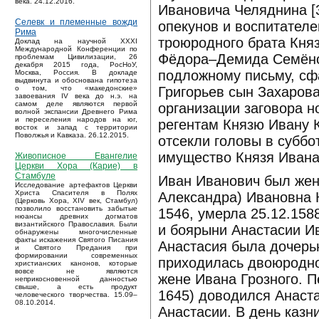
века. 24.12.2016.
Ивановича Челяднина [3
Селевк и племенные вожди
опекунов и воспитателе
Рима
троюродного брата Кня
Доклад на научной XXXI
Международной Конференции по
Фёдора–Демида Семёнов
проблемам Цивилизации, 26
декабря 2015 года, РосНоУ,
подложному письму, сф
Москва, Россия. В докладе
выдвинута и обоснована гипотеза
Григорьев сын Захарова
о том, что «македонские»
завоевания IV века до н.э. на
самом деле являются первой
организации заговора н
волной экспансии Древнего Рима
и переселения народов на юг,
регентам Князю Ивану 
восток и запад с территории
Поволжья и Кавказа. 26.12.2015.
отсекли головы в суббо
имущество Князя Ивана
Живописное Евангелие
Церкви Хора (Карие) в
Стамбуле
Иван Иванович был жен
Исследование артефактов Церкви
Христа Спасителя в Полях
Александра) Ивановна К
(Церковь Хора, XIV век, Стамбул)
позволило восстановить забытые
1546, умерла 25.12.158
нюансы древних догматов
византийского Православия. Были
и боярыни Анастасии И
обнаружены многочисленные
факты искажения Святого Писания
Анастасия была дочерь
и Святого Предания при
формировании современных
приходилась двоюродно
христианских канонов, которые
вовсе не являются
жене Ивана Грозного. 
неприкосновенной данностью
свыше, а есть продукт
1645) доводился Анаст
человеческого творчества. 15.09–
08.10.2014.
Анастасии. В день казн