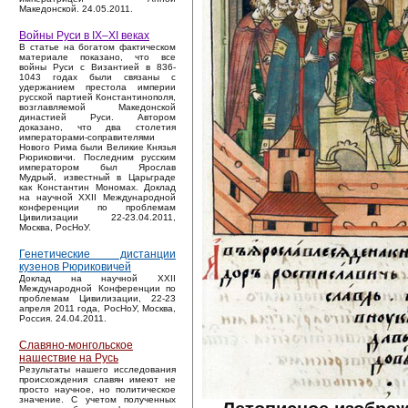
Македонской. 24.05.2011.
Войны Руси в IX–XI веках
В статье на богатом фактическом
материале показано, что все
войны Руси с Византией в 836-
1043 годах были связаны с
удержанием престола империи
русской партией Константинополя,
возглавляемой Македонской
династией Руси. Автором
доказано, что два столетия
императорами-соправителями
Нового Рима были Великие Князья
Рюриковичи. Последним русским
императором был Ярослав
Мудрый, известный в Царьграде
как Константин Мономах. Доклад
на научной XXII Международной
конференции по проблемам
Цивилизации 22-23.04.2011,
Москва, РосНоУ.
Генетические дистанции
кузенов Рюриковичей
Доклад на научной XXII
Международной Конференции по
проблемам Цивилизации, 22-23
апреля 2011 года, РосНоУ, Москва,
Россия. 24.04.2011.
Славяно-монгольское
нашествие на Русь
Результаты нашего исследования
происхождения славян имеют не
просто научное, но политическое
значение. С учетом полученных