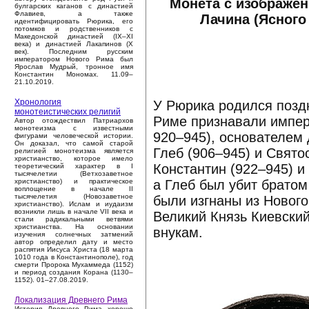
Монета с изображен
булгарских каганов с династией
Флавиев, а также
Лачина (Ясного
идентифицировать Рюрика, его
потомков и родственников с
Македонской династией (IX–XI
века) и династией Лакапинов (X
век). Последним русским
императором Нового Рима был
Ярослав Мудрый, тронное имя
Константин Мономах. 11.09–
21.10.2019.
Хронология
У Рюрика родился поздн
монотеистических религий
Риме признавали импер
Автор отождествил Патриархов
монотеизма с известными
920–945), основателем
фигурами человеческой истории.
Он доказал, что самой старой
Глеб (906–945) и Свято
религией монотеизма является
христианство, которое имело
Константин (922–945) и
теоретический характер в I
тысячелетии (Ветхозаветное
а Глеб был убит братом
христианство) и практическое
воплощение в начале II
тысячелетия (Новозаветное
были изгнаны из Нового
христианство). Ислам и иудаизм
возникли лишь в начале VII века и
Великий Князь Киевски
стали радикальными ветвями
христианства. На основании
внукам.
изучения солнечных затмений
автор определил дату и место
распятия Иисуса Христа (18 марта
1010 года в Константинополе), год
смерти Пророка Мухаммеда (1152)
и период создания Корана (1130–
1152). 01–27.08.2019.
Локализация Древнего Рима
История Древнего Рима хорошо