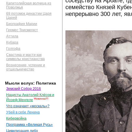
соседству на Арбате, г
Капитолийская волчица из
семейство Князей Кубе
Поволжья
непрерывно 300 лет, я
69 потомок династии Царя
Царей
Биография Марии
Гермес Трисмегист
Аттила
Кубара
Голгофа
Свастика и масти как
символы христианства
Вознесение, успение и
отшельничество
Мысли вслух: Политика
Земский Собор 2016
Нацисты Анатолий Клёсов и
Новинка!!!
Йозеф Менгеле
Что означает «москаль»?
Убей в себе Ленина
Кибервойна
Программа «Великая Русь»
Цивилизация либо