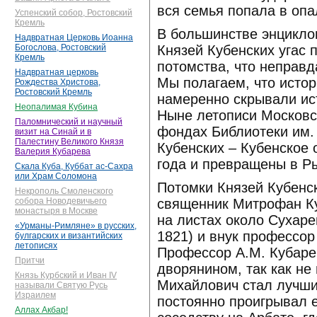
вся семья попала в опа
Успенский собор, Ростовский
Кремль
В большинстве энциклоп
Надвратная Церковь Иоанна
Князей Кубенских угас 
Богослова, Ростовский
Кремль
потомства, что неправд
Надвратная церковь
Мы полагаем, что исто
Рождества Христова,
Ростовский Кремль
намеренно скрывали ис
Неопалимая Кубина
Ныне летописи Московск
Паломнический и научный
фондах Библиотеки им. 
визит на Синай и в
Палестину Великого Князя
Кубенских – Кубенское
Валерия Кубарева
года и превращены в Р
Скала Куба, Куббат ас-Сахра
или Храм Соломона
Потомки Князей Кубенск
Некрополь Смоленского
священник Митрофан Ку
собора Новодевичьего
монастыря в Москве
на листах около Сухар
«Урманы-Римляне» в русских,
1821) и внук профессо
булгарских и византийских
летописях
Профессор А.М. Кубарев
Притчи
дворянином, так как не
Князь Курбский и Иван IV
Михайлович стал лучши
называли Святую Русь
Израилем
постоянно проигрывал 
Аллах Акбар!