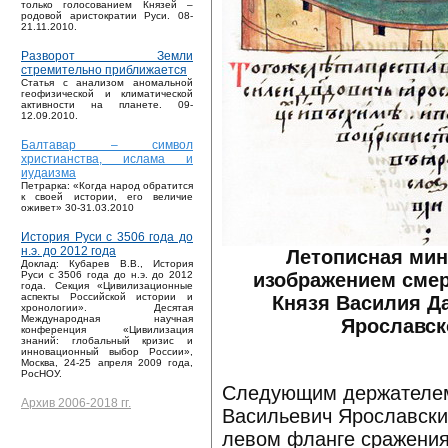
только голосованием Князей –
родовой аристократии Руси. 08-
21.11.2010.
Разворот Земли
стремительно приближается
Статья с анализом аномальной
геофизической и климатической
активности на планете. 09-
12.09.2010.
Балтавар – символ
христианства, ислама и
иудаизма
Петрарка: «Когда народ обратится
к своей истории, его величие
оживет» 30-31.03.2010
История Руси с 3506 года до
н.э. до 2012 года
Летописная мин
Доклад: Кубарев В.В., История
изображением смер
Руси с 3506 года до н.э. до 2012
года. Секция «Цивилизационные
аспекты Российской истории и
Князя Василия Д
хронологии». Десятая
Международная научная
Ярославск
конференция «Цивилизация
знаний: глобальный кризис и
инновационный выбор России»,
Москва, 24-25 апреля 2009 года,
РосНОУ.
Следующим держателем 
Архив 2006-2018 гг.
Васильевич Ярославский
левом фланге сражения.