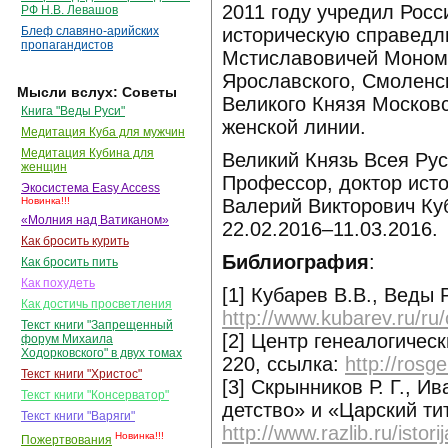
2011 году учредил Рос
РФ Н.В. Левашов
историческую справедл
Блеф славяно-арийских
пропагандистов
Мстиславовичей Монома
Ярославского, Смоленск
Мысли вслух: Советы
Великого Князя Московс
Книга "Веды Руси"
женской линии.
Медитация Куба для мужчин
Медитация Кубина для
Великий Князь Всея Рус
женщин
Профессор, доктор исто
Экосистема Easy Access
Валерий Викторович Ку
Новинка!!!
«Молния над Ватиканом»
22.02.2016–11.03.2016.
Как бросить курить
Библиография
:
Как бросить пить
Как похудеть
[1] Кубарев В.В., Веды Р
Как достичь просветления
http://www.kubarev.ru/ru
Текст книги "Запрещенный
[2] Центр генеалогическ
форум Михаила
Ходорковского" в двух томах
220, ссылка:
http://ros
Текст книги "Христос"
[3] Скрынников Р. Г., И
Текст книги "Консерватор"
детство» и «Царский ти
Текст книги "Варяги"
http://www.razlib.ru/istor
Новинка!!!
Пожертвования