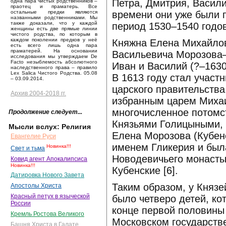
Петра, Дмитрия, Васили
одна пара чистых родственников –
праотец и праматерь. Все
времени они уже были п
остальные предки являются
названными родственниками. Мы
также доказали, что у каждой
период 1530–1540 годов
женщины есть две прямые линии
чистого родства, по которым в
каждом поколении предков у неё
Княжна Елена Михайлов
есть всего лишь одна пара
праматерей. На основании
Васильевича Морозова–
исследования мы утверждаем De
Facto незыблемость абсолютного
Иван и Василий (?–163
наследственного права – правило
Lex Salica Чистого Родства. 05.08
В 1613 году стал участ
– 03.09.2014.
царского правительства
Архив 2004-2018 гг.
избранным царем Миха
многочисленное потомс
Продолжение следует...
Князьями Голицыными, 
Мысли вслух: Религия
Елена Морозова (Кубенс
Евангелие Руси
именем Гликерия и был
Новинка!!!
Свет и тьма
Новодевичьего монастыр
Ковид агент Апокалипсиса
Новинка!!!
Кубенские [6].
Датировка Нового Завета
Таким образом, у Княз
Апостолы Христа
Красный петух в языческой
было четверо детей, к
России
конце первой половины
Кремль Ростова Великого
Московском государств
Башня Христа в Галате