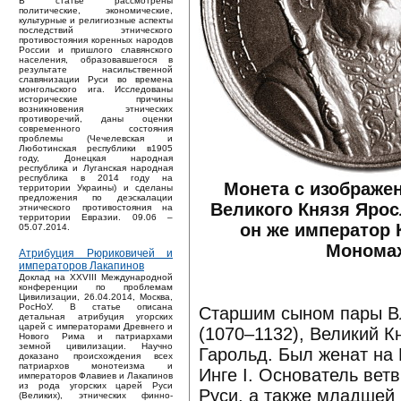
В статье рассмотрены
политические, экономические,
культурные и религиозные аспекты
последствий этнического
противостояния коренных народов
России и пришлого славянского
населения, образовавшегося в
результате насильственной
славянизации Руси во времена
монгольского ига. Исследованы
исторические причины
возникновения этнических
противоречий, даны оценки
современного состояния
проблемы (Чечелевская и
Люботинская республики в1905
году, Донецкая народная
республика и Луганская народная
республика в 2014 году на
Монета с изображе
территории Украины) и сделаны
предложения по деэскалации
Великого Князя Ярос
этнического противостояния на
территории Евразии. 09.06 –
он же император 
05.07.2014.
Мономах
Атрибуция Рюриковичей и
императоров Лакапинов
Доклад на XXVIII Международной
конференции по проблемам
Цивилизации, 26.04.2014, Москва,
РосНоУ. В статье описана
Старшим сыном пары В
детальная атрибуция угорских
царей с императорами Древнего и
(1070–1132), Великий К
Нового Рима и патриархами
земной цивилизации. Научно
Гарольд. Был женат на 
доказано происхождения всех
патриархов монотеизма и
Инге I. Основатель вет
императоров Флавиев и Лакапинов
из рода угорских царей Руси
Руси, а также младшей 
(Великих), этнических финно-