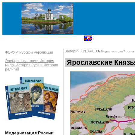
Валерий КУБАРЕВ
>
Модернизация России
ФОРУМ Русской Революции
Ярославские Княз
Электронные книги История
мира, История Руси и История
религий
Модернизация России