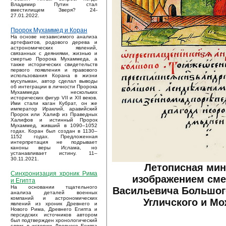
Владимир Путин стал
вместилищем Зверя? 24-
27.01.2022.
Пророк Мухаммед и Коран
На основе независимого анализа
артефактов, родового дерева и
астрономических явлений,
связанных с деяниями, жизнью и
смертью Пророка Мухаммеда, а
также исторических свидетельств
первого появления и правового
использования Корана в жизни
мусульман, автор сделал выводы
об интеграции в личности Пророка
Мухаммеда нескольких
исторических фигур VII и XII веков.
Ими стали каган Кубрат, он же
император Ираклий, аравийский
Пророк или Халиф из Праведных
Халифов и истинный Пророк
Мухаммед, живший в 1090–1052
годах. Коран был создан в 1130–
1152 годах. Предложенная
интерпретация не подрывает
каноны веры Ислама, но
устанавливает истину. 11–
30.11.2021.
Летописная мин
Синхронизация хроник Рима
изображением сме
и Египта
На основании тщательного
Васильевича Большого
анализа деталей военных
компаний и астрономических
Угличского и Мо
явлений из хроник Древнего и
Нового Рима, Древнего Египта и
персидских источников автором
был подтвержден хронологический
сдвиг в истории Древнего Египта