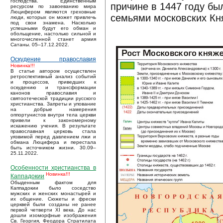
господства. Единственным
причине в 1447 году б
ресурсом по завоеванию мира
Люцифером являются греховные
семьями московских Кн
люди, которых он может привлечь
под свои знамена. Насколько
успешными будут его обман и
обольщение, настолько сильной и
многочисленной станет армия
Сатаны. 05–17.12.2022.
Оскудение православия
Новинка!!!
В статье автором осуществлен
ретроспективный анализ событий
и процессов, приведших к
оскудению и трансформации
канонов православия и
святоотеческой традиции русского
христианства. Запреты и упование
на добрые намерения
оппортунистов внутри тела церкви
привели к закономерному
искажению учения. В результате
православная церковь стала
уязвимой перед давлением лжи и
обмана Люцифера и перестала
быть источником жизни. 30.09–
25.11.2022.
Особенности христианства в
Новинка!!!
Каппадокии
Обыденным фактом для
Каппадокии было соседство
мужских и женских монастырей и
их общение. Сюжеты и фрески
церквей были созданы не ранее
первой четверти XI века. До нас
дошли изоморфные изображения
Св. Георгия, Феодора Стратилата