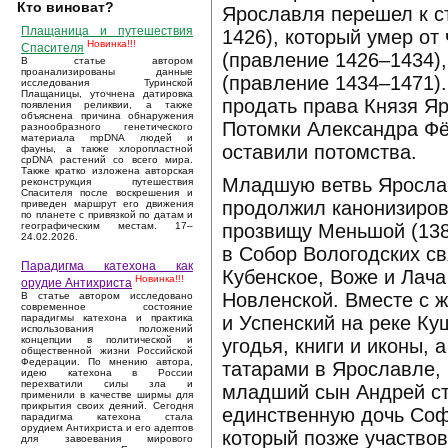
Кто виноват?
Ярославля перешел к с
Плащаница и путешествия
1426), который умер о
Новинка!!!
Спасителя
(правление 1426–1434)
В статье автором
проанализированы данные
(правление 1434–1471)
исследования Туринской
Плащаницы, уточнена датировка
продать права Князя Яр
появления реликвии, а также
объяснена причина обнаружения
Потомки Александра Фё
разнообразного генетического
материала mpDNA людей и
оставили потомства.
фауны, а также хлоропластной
cpDNA растений со всего мира.
Также кратко изложена авторская
Младшую ветвь Ярослав
реконструкция путешествия
Спасителя после воскрешения и
продолжил канонизиров
приведен маршрут его движения
по планете с привязкой по датам и
прозвищу Меньшой (138
географическим местам. 17–
24.02.2026.
в Собор Вологодских св
Парадигма катехона как
Кубенское, Воже и Лача
Новинка!!!
орудие Антихриста
Новленской. Вместе с 
В статье автором исследовано
современное состояние
и Успенский на реке Ку
парадигмы катехона и практика
использования положений
концепции в политической и
угодья, книги и иконы,
общественной жизни Российской
Федерации. По мнению автора,
татарами в Ярославле,
идею катехона в России
перехватили силы зла и
младший сын Андрей ст
применили в качестве ширмы для
прикрытия своих деяний. Сегодня
единственную дочь Соф
парадигма катехона стала
орудием Антихриста и его адептов
который позже участвов
для завоевания мирового