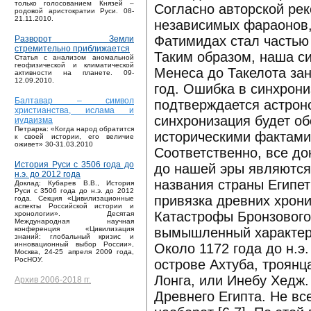
только голосованием Князей –
Согласно авторской рек
родовой аристократии Руси. 08-
21.11.2010.
независимых фараонов,
Фатимидах стал частью
Разворот Земли
стремительно приближается
Таким образом, наша с
Статья с анализом аномальной
геофизической и климатической
Менеса до Такелота зани
активности на планете. 09-
12.09.2010.
год. Ошибка в синхрони
Балтавар – символ
подтверждается астрон
христианства, ислама и
синхронизация будет о
иудаизма
Петрарка: «Когда народ обратится
историческими фактами
к своей истории, его величие
оживет» 30-31.03.2010
Соответственно, все д
История Руси с 3506 года до
до нашей эры являются
н.э. до 2012 года
названия страны Египет
Доклад: Кубарев В.В., История
Руси с 3506 года до н.э. до 2012
привязка древних хрони
года. Секция «Цивилизационные
аспекты Российской истории и
Катастрофы Бронзового 
хронологии». Десятая
Международная научная
вымышленный характер
конференция «Цивилизация
знаний: глобальный кризис и
инновационный выбор России»,
Около 1172 года до н.э
Москва, 24-25 апреля 2009 года,
РосНОУ.
острове Ахтуба, троян
Лонга, или Инебу Хедж
Архив 2006-2018 гг.
Древнего Египта. Не вс