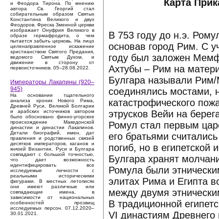
Карта Прик
и Феодора Тирона. По мнению
автора Св. Георгий стал
собирательным образом Святых
Константина Великого и двух
Феодоров. Фреска Змеиной церкви
изображает Онуфрия Великого в
В 753 году до н.э. Ром
образе гермафродита, о чем
пытается забыть церковь. На лицо
основав город Рим. С у
целенаправленное искажение
христианством Святого Предания,
году был заложен Мемфи
ведомого Святым Духом, и
движение в сторону от
Ахтубы – Рим на матери
первоисточников. 05–28.08.2022.
Булгара называли Рим/
Императоры Лакапины (920–
945)
соединялись мостами, н
На основании тщательного
катастрофического пожа
анализа хроник Нового Рима,
Древней Руси, Великой Болгарии
этрусков Вейи на берег
и арабских источников автором
было обосновано финно-угорское
происхождение Македонской
Ромул стал первым цар
династии и династии Лакапинов.
Детали биографий, имен, дат
его братьями считались
правления и родственных связей
десятков императоров, каганов и
погиб, но в египетской
князей Византии, Руси и Булгара
совпадают с большой точностью,
Булгара хранят молчани
что дает возможность
идентифицировать все
Ромула были этническими
исследуемые личности с
реальными историческими
элитах Рима и Египта в
фигурами. В местных летописях
они имеют различные или
между двумя этническим
совпадающие имена, в
зависимости от национальных
В традиционной египетс
особенностей прозвищ
исследуемых персон. 07.12.2020–
VI династиям Древнего
30.01.2021.