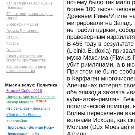
почему было так мало 
Капитолийская волчица из
Поволжья
более 100 тысяч челове
69 потомок династии Царя
Древнем Риме/Итиле на 
Царей
мигрировали на Запад. 
Биография Марии
не грабил церкви, собо
Гермес Трисмегист
правоверным израильтя
Аттила
В 455 году в результат
Кубара
(Licinia Eudoxia) призв
Голгофа
Свастика и масти как
мужа Максима (Flavius 
символы христианства
убит римлянами, а в ию
Вознесение, успение и
При этом не было сооб
отшельничество
в Карфаген многочислен
Апеннинах потерял свое
Мысли вслух: Политика
Земский Собор 2016
оба эпизода захвата «
Нацисты Анатолий Клёсов и
кубанитов–римлян. Беж
Новинка!!!
Йозеф Менгеле
политической помощи, н
Что означает «москаль»?
Волны переселение ванд
Убей в себе Ленина
волнами Исхода, как ск
Кибервойна
Моисеи (Dux Moesiae) и
Программа «Великая Русь»
Аттила.
Цивилизация либо