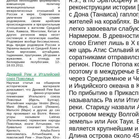
н.э., а по Эратосфену и
данных необходимо формировать
взвешенную политику
реконструкции истории 
межнациональных и
межрелигиозных отношений в
с Дона (Танаиса) гапло
России и мире. Современное
увлечение русских славян
жителей на кораблях. В
родоверием, своим арийским
происхождением и презрительным
легко завоевали слабу
отношением к жителям Средней
Азии, Кавказа, Монголии, Китая и
Нармером. В древности 
других регионов мира несет
системную и логическую ошибки.
слово Египет лишь в X 
Родоверие вообще бессмысленно,
ведь предки родоверов России и
же царь Атис Сильвий и
Украины вышли из Средней Азии и
были киргизами, алтайцами,
таджиками, пуштунами, уйгурами и
соратниками отправилс
жужанями, а отнюдь не
белокурыми полубогами. 12-
регион. После Потопа к
18.03.2011.
поэтому в междуречье 
Древний Рим и Италийский
через Средиземное и Ч
союз Поволжья
Научная статья на обширном
и Индийского океана в 
историческом материале
доказывает, что Древний Рим был
По прибытию в Прикаспи
создан финно-угорскими
племенами Итильского союза
называлась Ра или Итил
Поволжья (Идель, Булгар).
Италийские народы Vestini (Весь),
реки. Старицу назвали 
Marsi (Меря), Lucani (Люкане),
Marrucini (Мари) и другие до сих
островом между Волгой
пор проживают на Волге. Финно-
угоры называли Latinas
земель» или Анх Тауи. 
(Латинянами) германские народы
Поволжья, иначе Алтынами, что
является крупнейшим и
буквально означает Золотые.
Крепость Альба-Лонго
Длина острова около 45
именовалась Алтынбашем, а
поволжский Рим – Улак-Урум. Юго-