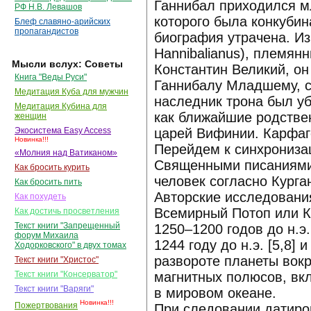
Ганнибал приходился м
РФ Н.В. Левашов
которого была конкубин
Блеф славяно-арийских
пропагандистов
биография утрачена. Из
Hannibalianus), племян
Мысли вслух: Советы
Константин Великий, он 
Книга "Веды Руси"
Ганнибалу Младшему, с
Медитация Куба для мужчин
наследник трона был уб
Медитация Кубина для
как ближайшие родствен
женщин
царей Вифинии. Карфаге
Экосистема Easy Access
Новинка!!!
Перейдем к синхронизац
«Молния над Ватиканом»
Священными писаниями 
Как бросить курить
человек согласно Курган
Как бросить пить
Авторские исследования
Как похудеть
Всемирный Потоп или К
Как достичь просветления
Текст книги "Запрещенный
1250–1200 годов до н.э
форум Михаила
1244 году до н.э. [5,8]
Ходорковского" в двух томах
развороте планеты вокр
Текст книги "Христос"
магнитных полюсов, вк
Текст книги "Консерватор"
Текст книги "Варяги"
в мировом океане.
Новинка!!!
Пожертвования
При следовании датиро