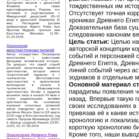
булгарских каганов с династией
тождественных им истор
Флавиев, а также
идентифицировать Рюрика, его
Отсутствует точная кор
потомков и родственников с
Македонской династией (IX–XI
хрониках Древнего Еги
века) и династией Лакапинов (X
век). Последним русским
Доказательная база су
императором Нового Рима был
Ярослав Мудрый, тронное имя
следованию канонам ве
Константин Мономах. 11.09–
21.10.2019.
Цель статьи:
Целью на
Хронология
авторской концепции ко
монотеистических религий
событий и персонажей 
Автор отождествил Патриархов
монотеизма с известными
фигурами человеческой истории.
Древнего Египта, Древн
Он доказал, что самой старой
религией монотеизма является
линий событий через а
христианство, которое имело
теоретический характер в I
зодиаков в отдельные 
тысячелетии (Ветхозаветное
христианство) и практическое
Основной материал ст
воплощение в начале II
тысячелетия (Новозаветное
парадигмы появления ч
христианство). Ислам и иудаизм
возникли лишь в начале VII века и
назад. Впервые такую г
стали радикальными ветвями
христианства. На основании
своих исследованиях в
изучения солнечных затмений
автор определил дату и место
привязав её к канве ис
распятия Иисуса Христа (18 марта
1010 года в Константинополе), год
хронологию и локализац
смерти Пророка Мухаммеда (1152)
и период создания Корана (1130–
короткую хронологию би
1152). 01–27.08.2019.
Кроме того, наши вывод
Локализация Древнего Рима
История Древнего Рима хорошо