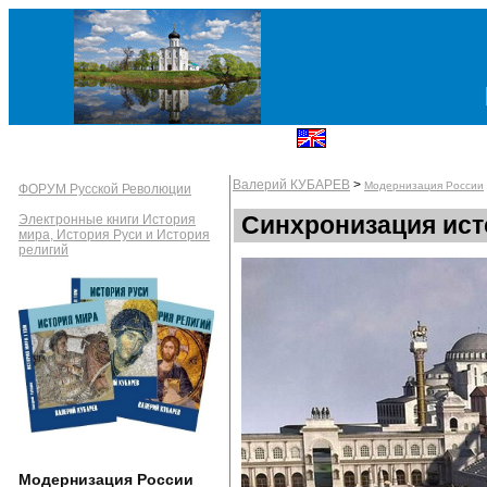
Валерий КУБАРЕВ
>
Модернизация России
ФОРУМ Русской Революции
Синхронизация ист
Электронные книги История
мира, История Руси и История
религий
Модернизация России