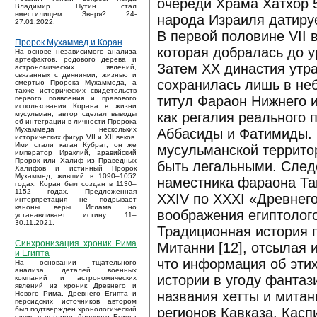
очереди Храма Хатхор 
Владимир Путин стал
вместилищем Зверя? 24-
народа Израиля датируе
27.01.2022.
В первой половине VII 
Пророк Мухаммед и Коран
которая добралась до у
На основе независимого анализа
артефактов, родового дерева и
Затем XX династия утр
астрономических явлений,
связанных с деяниями, жизнью и
сохранилась лишь в неб
смертью Пророка Мухаммеда, а
также исторических свидетельств
титул Фараон Нижнего и
первого появления и правового
использования Корана в жизни
как регалия реального 
мусульман, автор сделал выводы
об интеграции в личности Пророка
Мухаммеда нескольких
Аббасиды и Фатимиды. 
исторических фигур VII и XII веков.
Ими стали каган Кубрат, он же
мусульманской территор
император Ираклий, аравийский
Пророк или Халиф из Праведных
быть легальными. След
Халифов и истинный Пророк
Мухаммед, живший в 1090–1052
наместника фараона Таке
годах. Коран был создан в 1130–
1152 годах. Предложенная
XXIV по XXXI «Древнег
интерпретация не подрывает
каноны веры Ислама, но
воображения египтолог
устанавливает истину. 11–
30.11.2021.
Традиционная история 
Синхронизация хроник Рима
Митанни [12], отсылая 
и Египта
что информация об этих
На основании тщательного
анализа деталей военных
истории в угоду фантаз
компаний и астрономических
явлений из хроник Древнего и
названия хетты и митан
Нового Рима, Древнего Египта и
персидских источников автором
регионов Кавказа, Кас
был подтвержден хронологический
сдвиг в истории Древнего Египта