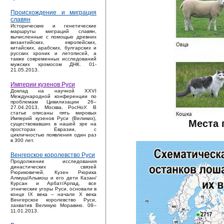
Происхождение и миграция
славян
Исторические и генетические
маршруты миграций славян,
вычисленные с помощью древних
византийских, европейских,
китайских, арабских, булгарских и
русских хроник и летописей, а
также современных исследований
мужских хромосом ДНК. 01-
21.05.2013.
Империи кузенов Руси
Доклад на научной XXVI
Международной конференции по
проблемам Цивилизации 26–
27.04.2013, Москва, РосНоУ. В
статье описаны пять мировых
Империй кузенов Руси (Великих),
Места 
существовавших в нашей эре на
просторах Евразии, с
цикличностью появления один раз
в 300 лет.
Венгерское королевство Руси
Продолжение исследования
династических связей
Рюриковичей. Кузен Рюрика
Алмуш/Альмош и его дети Казан/
Курсан и Арбат/Арпад, все
этнические угоры Руси, основали в
конце IX века – начале X века
Венгерское королевство Руси,
захватив Великую Моравию. 08–
11.01.2013.