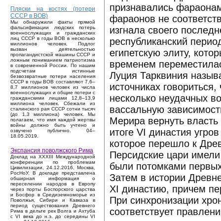
признавались фараонами
Пляски на костях (потери
СССР в ВОВ)
фараонов не соответств
Мы обнаружили факты прямой
изгнала своего последн
фальсификации людских потерь
военнослужащих и гражданских
лиц СССР в годы ВОВ в несколько
республиканский перио
миллионов человек. Подлог
вызван деятельностью
египетскую элиту, кото
пропагандистской машины СССР и
ложным пониманием патриотизма
временем переместилась
в современной России. По нашим
подсчетам истинные
Луция Тарквиния назыв
безвозвратные потери населения
СССР в годы ВОВ составляют 7,6–
источниках говориться,
8,7 миллионов человек из числа
военнослужащих и общие потери с
несколько неудачных во
гражданскими лицами 12,8–13,9
миллиона человек. Сбежали из
вассальную зависимост
сталинского рая СССР сотни тысяч
(до 1,3 миллиона) человек. Мы
Мерира вернуть власть
полагаем, что имя каждой жертвы
войны должно быть учтено и
итоге VI династия угро
озвучено публично. 04–
18.05.2019.
которое перешло к Дре
Экспансия поволжского Рима
Персидские цари имели
Доклад на XXXIII Международной
конференции по проблемам
были потомками первых 
Цивилизации, 24.12.2016, Москва,
РосНоУ. В докладе представлена
Затем в истории Древне
обширная информация о
переселении народов в Европу
XI династию, причем пе
через порты Боспорского царства
и Босфор в Средиземноморье из
При синхронизации хро
Поволжья, Сибири и Кавказа в
период существования Древнего
соответствует правлени
Рима в дельте рек Волга и Ахтуба
с VI века до н.э. до середины VI