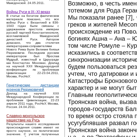
Возможно, в честь имен
Македонской. 24.05.2011.
тотемом для Рода Гера
Войны Руси в IX–XI веках
Мы показали ранее [7],
В статье на богатом фактическом
материале показано, что все
войны Руси с Византией в 836-
греков и жителей Месо
1043 годах были связаны с
удержанием престола империи
происхождение из Повол
русской партией Константинополя,
возглавляемой Македонской
богинях Ашна – Ана – Ю
династией Руси. Автором
доказано, что два столетия
том числе Ромуле – Кур
императорами-соправителями
Нового Рима были Великие Князья
исказились в соответс
Рюриковичи. Последним русским
императором был Ярослав
синхронизации историч
Мудрый, известный в Царьграде
как Константин Мономах. Доклад
будем пользоваться рез
на научной XXII Международной
конференции по проблемам
учтем, что датировки и
Цивилизации 22-23.04.2011,
Москва, РосНоУ.
Катастрофы Бронзового 
Генетические дистанции
характер и не могут бы
кузенов Рюриковичей
Главным геополитическ
Доклад на научной XXII
Международной Конференции по
Троянская война, вызв
проблемам Цивилизации, 22-23
апреля 2011 года, РосНоУ, Москва,
Россия. 24.04.2011.
городов-государств Бал
то время остро стояла
Славяно-монгольское
нашествие на Русь
усугублявшая развал го
Результаты нашего исследования
происхождения славян имеют не
Троянская война законч
просто научное, но политическое
значение. С учетом полученных