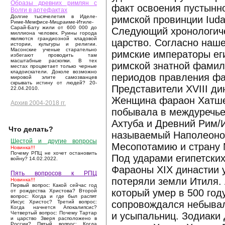
Образы древних римлян с
факт освоения пустынн
Волги в артефактах
Долгие тысячелетия в Иделе-
римской провинции Iudae
Риме-Мемфисе-Мицраиме-Итиле-
Сарай-Бату жили от 600 000 до
Следующий хронологиче
миллиона человек. Руины города
являются грандиозной кладовой
царство. Согласно наше
истории, культуры и религии.
Масонские ученые старательно
римские императоры ег
избегают проводить там
масштабные раскопки. В тех
римской знатной фамил
местах процветает только черные
кладоискатели. Доколе возможно
периодов правления фар
мировой элите самозванцев
скрывать истину от людей? 20-
Представители XVIII ди
22.04.2010.
Женщина фараон Хатшеп
Архив 2004-2018 гг.
побывала в междуречье 
Ахтуба и Древний Рим/И
Что делать?
называемый Наполеоном
Шестой и другие вопросы
Месопотамию и страну М
Новинка!!!
Почему РПЦ не хочет остановить
Под ударами египетских
войну? 14.02.2022.
Фараоны XIX династии у
Пять вопросов к РПЦ
потеряли земли Итиля. 
Новинка!!!
Первый вопрос: Какой сейчас год
который умер в 500 год
от рождества Христова? Второй
вопрос: Когда и где был распят
сопровождался небывал
Иисус Христос? Третий вопрос:
Когда начнется Апокалипсис?
Четвертый вопрос: Почему Тартар
и усыпальниц. Зодиаки 
и царство Зверя расположено в
России? Пятый вопрос: Когда