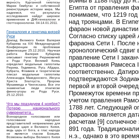
войны в 1188 году до н
верность Курганной гипотезы
Египта от правления фа
Марии Гимбутас и собственной
реконструкции истории мира. Мы
надеемся, что результаты
понимаем, что 1219 год
исследования найдут широкое
применение в ДНК-генеалогии и
над троянцами. В Египе
глоттохронологии. 04-14.01.2011.
фараон новой династии э
Генеалогия и генетика князей
Согласно списку царей 
Руси
Доклад Великого Князя Валерия
фараона Сети I. После 
Кубарева на XXI Международной
Конференции по проблемам
хронологический сдвиг в
Цивилизации 25.12.2010. Научная
работа Валерия Кубарева
правление Сети I заканчи
описывает генетику Рюриковичей
и Рода Руси. Великий Князь
царствования Рамсеса I
определил модальные гаплотипы
Рюрика, Гедимина, Русь Айдара,
соответственно. Датиро
Кубрата, Флавиев и теоретически
описал модальные гаплотипы
подтверждаются Зодиака
Александра Македонского, Иисуса
Христа Златоуста, Пророка
первой и второй очеред
Мухаммеда и Чингисхана. Все эти
знаменитые люди этнически
Промежуток времени пра
финно-угоры из Рода Руси.
25.12.2010.
учетом правления Рамс
Что мы празднуем 4 ноября?
1788 лет. Следующей оп
Потерю национального
суверенитета...
фараонов является дата
Bсенародное голосование или
расчетам [9] солнечное
голосование народных
представителей неприемлемо для
выборов царя и Великого Князя,
891 года. Традиционали
ведь царь от Бога, а глас народа
не является гласом Божьим.
н.э., однако в это вре
Возможны выборы Великого Князя