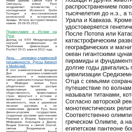
Новая церковь Святой Руси и
Святорусы, князья Руси
распространением повоз
поздравляют человечество с
нахождением Истинного Гроба
тысячелетия до н.э., а
Господня и восстановлением
религиозной и исторической
Урала и Кавказа. Кроме
правды. Истина восторжествовала
навеки. 20-29.05.2012.
удостоверяется генети
Православие и Ислам на
После Потопа или Ката
Руси
катастрофическим разво
Доклад на XXIV Международной
научной конференции по
географических и магн
Проблемам Цивилизации в
РосНоУ 20-21 апреля 2012 года.
океан гигантскими цуна
День церковно-славянской
пирамиды и фундаменты
письменности. Руссы Кирилл
долгие годы двигались 
и Мефодий.
В этот знаменательный праздник
цивилизации Средиземн
Дня церковно-славянской
письменности и поминовения
Отца с семьями сохрани
святых равноапостольных Кирилла
и Мефодия князья Руси
путешествие по волнам 
убедительно просят русскую
православную церковь и
общественность православных
называли титанами, ко
стран вернуться к истокам и
правильно называть свою
Согласно авторской реко
письменность, язык и церковные
писания русскими, а не
монотеистических религ
славянскими. Древняя Русь была
финно-угорским государством,
Соответственно олимпий
созданным русскими христианами
Рюриком и Игорем, Кириллом и
греческом Олимпе, а на
Мефодием, Аскольдом и Диром,
Вещим Олегом и святой Ольгой,
египетском пантеоне бо
святым Владимиром и
императрицей Анной