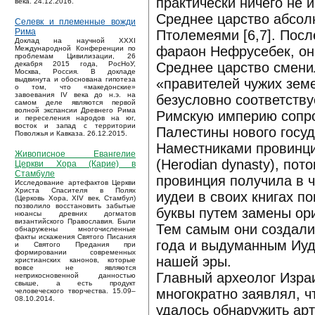
практически ничего не и
века. 24.12.2016.
Среднее царство абсол
Селевк и племенные вожди
Рима
Птолемеями [6,7]. Пос
Доклад на научной XXXI
фараон Нефрусебек, она
Международной Конференции по
проблемам Цивилизации, 26
Среднее царство сменил
декабря 2015 года, РосНоУ,
Москва, Россия. В докладе
выдвинута и обоснована гипотеза
«правителей чужих земе
о том, что «македонские»
завоевания IV века до н.э. на
безусловно соответству
самом деле являются первой
волной экспансии Древнего Рима
Римскую империю сопро
и переселения народов на юг,
восток и запад с территории
Палестины нового госуд
Поволжья и Кавказа. 26.12.2015.
Наместниками провинци
Живописное Евангелие
(Herodian dynasty), по
Церкви Хора (Карие) в
Стамбуле
провинция получила в ч
Исследование артефактов Церкви
Христа Спасителя в Полях
иудеи в своих книгах п
(Церковь Хора, XIV век, Стамбул)
позволило восстановить забытые
буквы путем замены ор
нюансы древних догматов
византийского Православия. Были
Тем самым они создали
обнаружены многочисленные
факты искажения Святого Писания
года и выдуманным Иуд
и Святого Предания при
формировании современных
нашей эры.
христианских канонов, которые
вовсе не являются
Главный археолог Израи
неприкосновенной данностью
свыше, а есть продукт
многократно заявлял, ч
человеческого творчества. 15.09–
08.10.2014.
удалось обнаружить арт