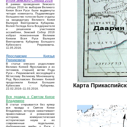
Итоги Земского Собора 2016
В рамках проведения Земского
собора 2016 по выборам Великого
Князя Всея Руси были выдвинуты
четыре номинанта. Подавляющее
большинство голосов были отданы
за кандидатуру Великого Князя
Валерия Викторовича Кубарева.
Волей Господа Бога Вседержителя
и решением участников
ассамблеи, Земский Собор 2016
избрал пожизненным Великим
Князем Всея Руси Валерия
Викторовича Кубарева Большого
Кубенского Рюриковича.
11.05.2016.
Ярославские Князья
Рюриковичи
В статье описано родословие
Великих Князей Ярославских и их
потомков, старшей ветви Рода
Руси – Рюриковичей, восходящей к
Мстиславу Великому Мономашичу.
Род Ярославских Великих Князей
продолжили Князья Большие
Карта Прикаспийск
Кубенские – Кубаревы.
22.02.2016–11.03.2016.
Вся правда о Святом Князе
Владимире
В статье открывается без купюр
вся правда о Святом Князе
Владимире, которую замалчивают
православные и романовские
историки, коммунистическая
историческая наука и их
современные подельники,
фабрикующие мифы о Руси с