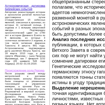
общепризнанным стерео
Астрономическая датировка
полагаем, что историч
библейских событий
адептов немногочисленн
Авторская реконструкция истории
и хронологии религий полностью
разменной монетой в р
удостоверена путем
отождествления 15 небесных
астрономических явлени
явлений, описанных в хрониках, из
которых 11 затмений солнца, 3
событий в разных эпоха
зодиака и 1 вспышка сверхновой
звезды. Подтвержден
быть допустимы более с
хронологический сдвиг на 1780
лет в истории Древнего Египта по
6 явлениям, из которых 3
Анализ последних исс
солнечных затмения и 3 зодиака, в
том числе затмение фараона
публикации, в которых 
Такелота 8 августа 891 года.
Астрономически подтверждена
Ветхого Завета в совре
дата распятия Иисуса Христа, как
18 марта 1010 года, и дата
сих пор не могут найти 
смерти Ибрагима – сына Пророка
Мухаммеда, как 7 февраля 1152
сомнение датировки еги
года (28 шавваля 546 года
Хиджры). 20.02–31.03.2020.
Генетические исследов
Происхождение рода Рюрика
германскому этносу гап
После разрыва связей между
появляются тонны стат
метрополией и русскими
княжествами, анналы Византии
истины в угоду традици
были очищены от упоминания
«иноземцев» в управлении
империи, а хроники Руси не
Выделение нерешенны
успели правильно отразить роль
Рюриковичей в мировой истории.
точная идентификация 
Исследование источников
Древнего Рима, Нового Рима,
личностями, известных 
Руси, арабских стран, Дунайской и
Волжской Болгарии позволило
разных языках. Нет арт
автору отождествить род Руси и