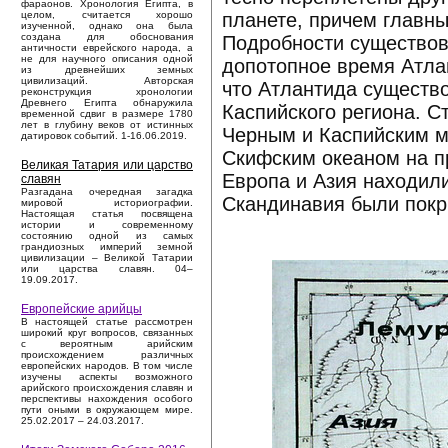
фараонов. Хронология Египта, в
планете, причем главны
целом, считается хорошо
изученной, однако она была
создана для обоснования
Подробности существов
античности еврейского народа, а
не для научного описания одной
допотопное время Атла
из древнейших земных
цивилизаций. Авторская
что Атлантида существ
реконструкция хронологии
Древнего Египта обнаружила
Каспийского региона. 
временной сдвиг в размере 1780
лет в глубину веков от истинных
Черным и Каспийским м
датировок событий. 1-16.06.2019.
Скифским океаном на п
Великая Татария или царство
Европа и Азия находил
славян
Разгадана очередная загадка
Скандинавия были покр
мировой историографии.
Настоящая статья посвящена
истории и современному
состоянию одной из самых
грандиозных империй земной
цивилизации – Великой Татарии
или царства славян. 04–
19.09.2017.
Европейские арийцы
В настоящей статье рассмотрен
широкий круг вопросов, связанных
с вероятным арийским
происхождением различных
европейских народов. В том числе
изучены аспекты возможного
арийского происхождения славян и
перспективы нахождения особого
пути оными в окружающем мире.
25.02.2017 – 24.03.2017.