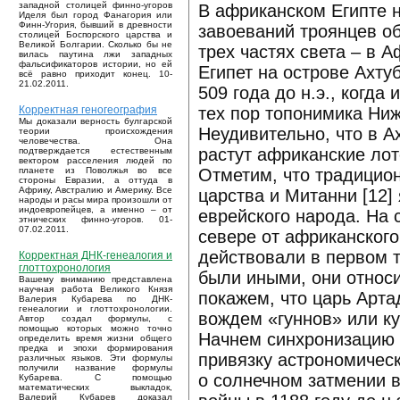
западной столицей финно-угоров
В африканском Египте н
Иделя был город Фанагория или
Финн-Угория, бывший в древности
завоеваний троянцев об
столицей Боспорского царства и
Великой Болгарии. Сколько бы не
трех частях света – в 
вилась паутина лжи западных
фальсификаторов истории, но ей
Египет на острове Ахту
всё равно приходит конец. 10-
21.02.2011.
509 года до н.э., когд
тех пор топонимика Ниж
Корректная геногеография
Мы доказали верность булгарской
Неудивительно, что в А
теории происхождения
человечества. Она
растут африканские лот
подтверждается естественным
вектором расселения людей по
Отметим, что традицио
планете из Поволжья во все
стороны Евразии, а оттуда в
Африку, Австралию и Америку. Все
царства и Митанни [12]
народы и расы мира произошли от
индоевропейцев, а именно – от
еврейского народа. На 
этнических финно-угоров. 01-
07.02.2011.
севере от африканского
действовали в первом 
Корректная ДНК-генеалогия и
глоттохронология
были иными, они относи
Вашему вниманию представлена
научная работа Великого Князя
покажем, что царь Арта
Валерия Кубарева по ДНК-
генеалогии и глоттохронологии.
вождем «гуннов» или ку
Автор создал формулы, с
помощью которых можно точно
Начнем синхронизацию 
определить время жизни общего
предка и эпохи формирования
привязку астрономическ
различных языков. Эти формулы
получили название формулы
о солнечном затмении в 
Кубарева. С помощью
математических выкладок,
Валерий Кубарев доказал