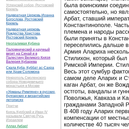
была воинскими соедин
Успенский собор, Ростовский
Кремль
самостоятельно, но яв
Надвратная Церковь Иоанна
Арбат, ставший импера
Богослова, Ростовский
Кремль
Константинополе. Часть
Надвратная церковь
племена и народы расс
Рождества Христова,
были приняты в Констан
Ростовский Кремль
Неопалимая Кубина
переселились дальше в
Паломнический и научный
Армия Алариха несколь
визит на Синай и в
Стилихон, который был
Палестину Великого Князя
Валерия Кубарева
Римской Империи. Стили
Скала Куба, Куббат ас-Сахра
Весь этот сумбур факто
или Храм Соломона
самом деле Аларих и С
Некрополь Смоленского
собора Новодевичьего
каган Арбат, он же Вож
монастыря в Москве
остготы, вандалы и гу
«Урманы-Римляне» в русских,
булгарских и византийских
Поволжья, Кавказа и Ка
летописях
гражданами Западной Р
Притчи
В 408 году Аларих пер
Князь Курбский и Иван IV
называли Святую Русь
компенсации от местны
Израилем
количестве 40 тысяч че
Аллах Акбар!