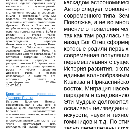
каскадом астрономическ
изучена, однако скрывает массу
нестыковок и противоречий,
Автор следует моноцен
относящихся к периоду
становления города и экспансии
современного типа. Зе
римлян в окружающий мир. Мы
полагаем, что проблемы вызваны
Поволжье, а не во мног
незнанием истинной локализации
Древнего Рима в Поволжье на
мнение о появлении чел
Ахтубе вплоть до пожара 64 года и
переноса города на место Вейи в
так как там родилась ч
Италии. В статье также
рассмотрены аспекты этнического
назад Бог Отец сформи
происхождения народов
Латинского союза, Древнего Рима
которые родили первых 
и Европы. Обоснован вектор
экспансии Древнего Рима с
современная популяция 
Поволжья в Европу, совпадающий с
потоками миграции Великого
перенаселения народов и
перемешивания с суще
распространения PIE. Кроме того,
в статье рассмотрена динамика
История развития, эксп
роста и убыли населения
Древнего Рима в местах
единым волнообразным 
локализации с момента его
создания до заката и
Кавказа и Прикаспийског
трансформации. 23.06–
16.07.2019.
восток. Миграция насе
парадигм и следованию
Короткая хронология
Древнего Египта
Эти мудрые долгожител
История Древнего Египта,
сформированная в XIX веке, с
осваивать неизведанны
каждым днем обнаруживает всё
большее несоответствие
искусств, науки и техн
современным реалиям, новейшим
археологическим и
гоминидов и т.д. По эт
инструментальным данным, в том
числе результатам ДНК
тесно переплетены друг
исследований мумий египетских