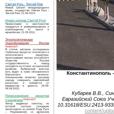
Святая Русь - Третий Рим
Новый субъект международного
права, государство Святая Русь -
Третий Рим, 21.09.2013.
Новая церковь Святой Руси
Православие и христианство
нуждаются в реформировании и
освобождении от ереси и
мракобесия. 21.09.2011.
Этнополитическая
трансформация России
Новинка!!!
В статье автором исследованы
глубинные процессы этнического и
политического характера,
происходящие внутри российского
общества. Русская
государственность и народ
находятся на острие исторической
развилки. Выбранный властью
Константинополь 
путь ведет в тупик обновленного
Кыргызского каганата.
Альтернатива позволит русскому
народу совершить европейский
ренессанс и избавится от
варварства и дикости. 26.08-
06.09.2025.
Кубарев В.В., Си
Происхождение династии
Евразийский Союз Уче
Новинка!!!
Сельджуков
10.31618/ESU.2413-933
Автор выдвинул гипотезу, по
которой султаны сельджуки
происходили из князей Рода Руси
content/upl
– Рюриковичей, со временем