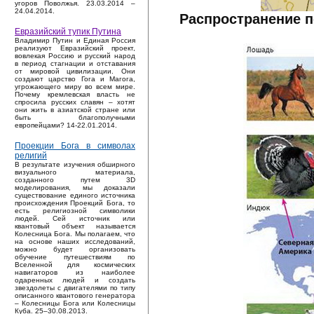
угоров Поволжья. 23.03.2014 –
24.04.2014.
Распространение по
Евразийский тупик Путина
Владимир Путин и Единая Россия
реализуют Евразийский проект,
вовлекая Россию и русский народ
в период стагнации и отставания
от мировой цивилизации. Они
создают царство Гога и Магога,
угрожающего миру во всем мире.
Почему кремлевская власть не
спросила русских славян – хотят
они жить в азиатской стране или
быть благополучными
европейцами? 14-22.01.2014.
Проекции Бога в символах
религий
В результате изучения обширного
визуального материала,
созданного путем 3D
моделирования, мы доказали
существование единого источника
происхождения Проекций Бога, то
есть религиозной символики
людей. Сей источник или
квантовый объект называется
Колесница Бога. Мы полагаем, что
на основе наших исследований,
можно будет организовать
обучение путешествиям по
Вселенной для космических
навигаторов из наиболее
одаренных людей и создать
звездолеты с двигателями по типу
описанного квантового генератора
– Колесницы Бога или Колесницы
Куба. 25–30.08.2013.