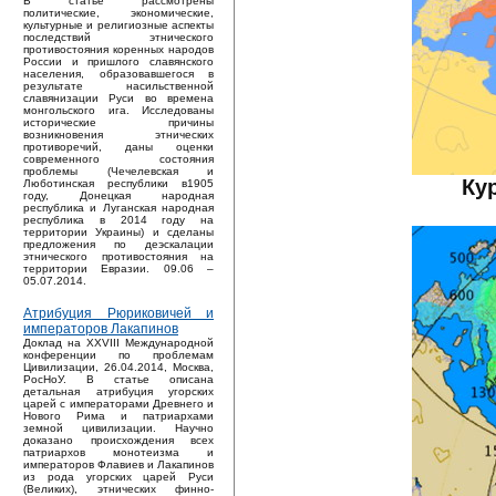
В статье рассмотрены
политические, экономические,
культурные и религиозные аспекты
последствий этнического
противостояния коренных народов
России и пришлого славянского
населения, образовавшегося в
результате насильственной
славянизации Руси во времена
монгольского ига. Исследованы
исторические причины
возникновения этнических
противоречий, даны оценки
современного состояния
проблемы (Чечелевская и
Ку
Люботинская республики в1905
году, Донецкая народная
республика и Луганская народная
республика в 2014 году на
территории Украины) и сделаны
предложения по деэскалации
этнического противостояния на
территории Евразии. 09.06 –
05.07.2014.
Атрибуция Рюриковичей и
императоров Лакапинов
Доклад на XXVIII Международной
конференции по проблемам
Цивилизации, 26.04.2014, Москва,
РосНоУ. В статье описана
детальная атрибуция угорских
царей с императорами Древнего и
Нового Рима и патриархами
земной цивилизации. Научно
доказано происхождения всех
патриархов монотеизма и
императоров Флавиев и Лакапинов
из рода угорских царей Руси
(Великих), этнических финно-