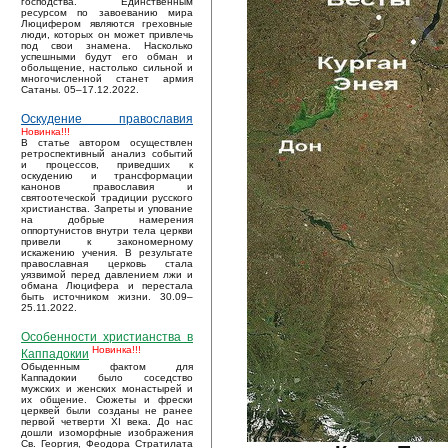
господства. Единственным
ресурсом по завоеванию мира
Люцифером являются греховные
люди, которых он может привлечь
под свои знамена. Насколько
успешными будут его обман и
обольщение, настолько сильной и
многочисленной станет армия
Сатаны. 05–17.12.2022.
Оскудение православия
Новинка!!!
В статье автором осуществлен
ретроспективный анализ событий
и процессов, приведших к
оскудению и трансформации
канонов православия и
святоотеческой традиции русского
христианства. Запреты и упование
на добрые намерения
оппортунистов внутри тела церкви
привели к закономерному
искажению учения. В результате
православная церковь стала
уязвимой перед давлением лжи и
обмана Люцифера и перестала
быть источником жизни. 30.09–
25.11.2022.
Особенности христианства в
Новинка!!!
Каппадокии
Обыденным фактом для
Каппадокии было соседство
мужских и женских монастырей и
их общение. Сюжеты и фрески
церквей были созданы не ранее
первой четверти XI века. До нас
дошли изоморфные изображения
Св. Георгия, Феодора Стратилата