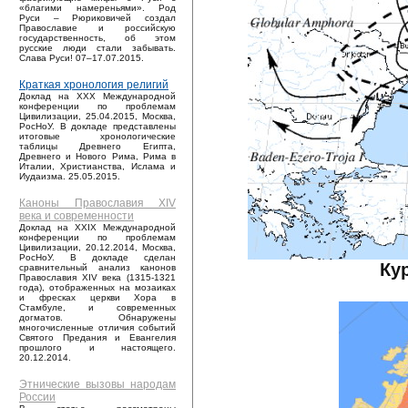
«благими намереньями». Род
Руси – Рюриковичей создал
Православие и российскую
государственность, об этом
русские люди стали забывать.
Слава Руси! 07–17.07.2015.
Краткая хронология религий
Доклад на XXX Международной
конференции по проблемам
Цивилизации, 25.04.2015, Москва,
РосНоУ. В докладе представлены
итоговые хронологические
таблицы Древнего Египта,
Древнего и Нового Рима, Рима в
Италии, Христианства, Ислама и
Иудаизма. 25.05.2015.
Каноны Православия XIV
века и современности
Доклад на XXIX Международной
конференции по проблемам
Цивилизации, 20.12.2014, Москва,
РосНоУ. В докладе сделан
Ку
сравнительный анализ канонов
Православия XIV века (1315-1321
года), отображенных на мозаиках
и фресках церкви Хора в
Стамбуле, и современных
догматов. Обнаружены
многочисленные отличия событий
Святого Предания и Евангелия
прошлого и настоящего.
20.12.2014.
Этнические вызовы народам
России