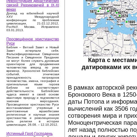
Реконструкция династических
связей Рюриковичей в IX-XI
веках
Доклад на юбилейной научной
XXV Международной
конференции по проблемам
цивилизации, 21-22.12.2012,
РосНоУ, Москва. Исправлено
03.01.2013.
Просвещённое христианство
Руси
Библия – Ветхий Завет и Новый
Завет исчерпали себя.
Фальсифицированные Священное
Писание и Священное Предание
Карта с местам
не могут более служить духовным
ориентиром для продвижения
датировками их в
человечества вперед по реке
времени. Хронология библейских
событий, этническая
принадлежность патриархов
человечества, имена, география и
оригинальные языки героев
В рамках авторской рек
Библии не соответствуют
действительности. Библейские
Бронзового Века в 1250
чудеса имеют в своей основе
квантовую природу и подчиняются
даты Потопа и информа
законам мироздания.
Просвещенное христианство Руси
вычислений как 3506 год
восстанавливает утерянные и
уничтоженные мракобесами
сотворения мира и прихо
религиозные и научные знания
христианства и революционную
Моноцентрическая пара
роль религии в истории
цивилизации. 26.08. – 12.10.2012.
лет назад полностью п
Истинный Гроб Господень
лошади и других животн