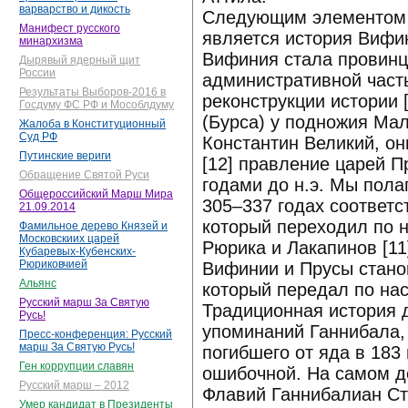
варварство и дикость
Следующим элементом 
Манифест русского
является история Вифин
минархизма
Вифиния стала провинци
Дырявый ядерный щит
России
административной част
Результаты Выборов-2016 в
реконструкции истории 
Госдуму ФС РФ и Мособлдуму
(Бурса) у подножия Мал
Жалоба в Конституционный
Суд РФ
Константин Великий, они
Путинские вериги
[12] правление царей Пр
Обращение Святой Руси
годами до н.э. Мы пола
Общероссийский Марш Мира
305–337 годах соответст
21.09.2014
который переходил по 
Фамильное дерево Князей и
Московскиих царей
Рюрика и Лакапинов [11
Кубаревых-Кубенских-
Рюриковчией
Вифинии и Прусы станов
Альянс
который передал по на
Русский марш За Святую
Традиционная история 
Русь!
упоминаний Ганнибала,
Пресс-конференция: Русский
марш За Святую Русь!
погибшего от яда в 183
Ген коррупции славян
ошибочной. На самом де
Русский марш – 2012
Флавий Ганнибалиан Ста
Умер кандидат в Президенты