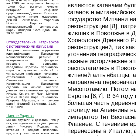
на 1780 лет в прошлое. Автором
являются каганами булг
также был выявлен комплот
историков по сокрытию
каганов и митаннийских
существования Древнего Египта в I
тысячелетии путем маскировки
государство Митанни н
деяний египетских фараонов
Нового Царства за
реконструкции [8], пат
несуществующей активностью
царей империи Сасанидов. 06–
живших в Поволжье в Д
29.03.2021.
Хронология Древнего Ри
Отождествление Патриархов
реконструкцией, так ка
с историческими фигурами
Автором выполнена корректная
уточнения географичес
идентификация Патриархов
монотеистических религий с
разные исторические эп
историческими фигурами
прошлого на основании
располагались в Поволж
парадигмы короткой хронологии
мира и привязки событий к
жителей алтынбашцы, а
уникальным небесным явлениям,
отраженным в хрониках и
направлена первоначал
Священных писаниях.
Идентификация Патриархов
сделана на основе анализа
Месопотамию. Потом нас
данных генеалогических деревьев
Иисуса Христа от Луки, Матфея,
Европы [6,7]. В 64 год
мозаик Церкви Хора, генеалогии
Пророка Мухаммеда и списков
большая часть деревянн
царей Великой Болгарии. 21.07–
27.08.2020.
столицу на Апеннины н
император Тит Веспаси
Чистое Родство
Мы обнаружили и доказали, что у
Флавиев. С течением в
каждого мужчины есть две прямые
линии Чистого Родства, по
перенесены в Италию, а
которым в каждом поколении
предков у него есть всего лишь