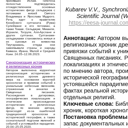
принявших Ислам. Гипотеза
полностью подтвердилась
отождествлением основных
Kubarev V.V., Synchroniz
исторических фигур сельджуков с
потомками князей Святого
Scientific Journal (
Владимира и Ярослава Мудрого.
Речь идет о правителях
https://eesa-journal.
Конийского султаната (Рума)
Сулеймане и его потомках, а
также Токаке, Сельджуке, Микаиле,
Исраиле, Тогруле, Алп-Арслане и
других султанах. Султанами-
Аннотация:
Автором вы
сельджуками становились князья и
их сыновья из княжества
религиозных хроник дре
Тмутаракань, откуда они
завоёвывали страны и народы
привязки событий к ун
Кавказа, Ирана, Малой и Средней
Азии. 24.05–12.06.2023.
Священных писаниях. Р
Синхронизация исторических
локализациях и этничес
и религиозных хроник
по мнению автора, прои
Автором выполнена корректная
синхронизация исторических и
исторической географии
религиозных хроник древнего
мира на основании короткой
устоявшейся парадигме.
хронологии и привязки событий к
уникальным небесным явлениям,
фактах реальной истор
отраженным в анналах и
Священных писаниях.
Расхождения в датировках,
отдельных религий.
географических локализациях и
этническом происхождении
Ключевые слова:
Библ
исторических и религиозных
фигур, по мнению автора,
хроник, короткая хроно
происходят из-за ошибочной
традиционной хронологии и
Постановка проблемы
исторической географии, а также
сознательной подгонки явлений и
запас документальных и
событий к устоявшейся парадигме.
20.04–25.05.2020.