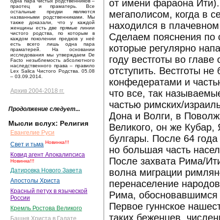
от имени фараона Ити).
одна пара чистых родственников –
праотец и праматерь. Все
мегаполисом, когда в с
остальные предки являются
названными родственниками. Мы
также доказали, что у каждой
находился в плачевном 
женщины есть две прямые линии
чистого родства, по которым в
Сделаем пояснения по 
каждом поколении предков у неё
есть всего лишь одна пара
которые регулярно напа
праматерей. На основании
исследования мы утверждаем De
году вестготы во главе
Facto незыблемость абсолютного
наследственного права – правило
отступить. Вестготы не
Lex Salica Чистого Родства. 05.08
– 03.09.2014.
конфедератами и частью
Архив 2004-2018 гг.
что все, так называемы
частью римских/израил
Продолжение следует...
Дона и Волги, в Поволж
Мысли вслух: Религия
Великого, он же Кубар,
Евангелие Руси
булгары. После 64 года
Новинка!!!
Свет и тьма
но большая часть насел
Ковид агент Апокалипсиса
После захвата Рима/Ити
Новинка!!!
волна миграции римлян–
Датировка Нового Завета
Апостолы Христа
перенаселение народов
Красный петух в языческой
Рима, обосновавшимся 
России
Первое гуннское нашест
Кремль Ростова Великого
таких беженцев, числен
Башня Христа в Галате