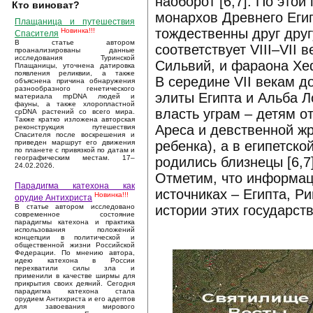
наоборот [6,7]. По это
Кто виноват?
монархов Древнего Егип
Плащаница и путешествия
тождественны друг друг
Новинка!!!
Спасителя
В статье автором
соответствует VIII–VII
проанализированы данные
исследования Туринской
Сильвий, и фараона Хе
Плащаницы, уточнена датировка
появления реликвии, а также
В середине VII векам 
объяснена причина обнаружения
разнообразного генетического
элиты Египта и Альба Л
материала mpDNA людей и
фауны, а также хлоропластной
власть уграм – детям 
cpDNA растений со всего мира.
Также кратко изложена авторская
Ареса и девственной ж
реконструкция путешествия
Спасителя после воскрешения и
ребенка), а в египетск
приведен маршрут его движения
по планете с привязкой по датам и
географическим местам. 17–
родились близнецы [6,7
24.02.2026.
Отметим, что информац
Парадигма катехона как
источниках – Египта, Р
Новинка!!!
орудие Антихриста
истории этих государст
В статье автором исследовано
современное состояние
парадигмы катехона и практика
использования положений
концепции в политической и
общественной жизни Российской
Федерации. По мнению автора,
идею катехона в России
перехватили силы зла и
применили в качестве ширмы для
прикрытия своих деяний. Сегодня
парадигма катехона стала
орудием Антихриста и его адептов
для завоевания мирового