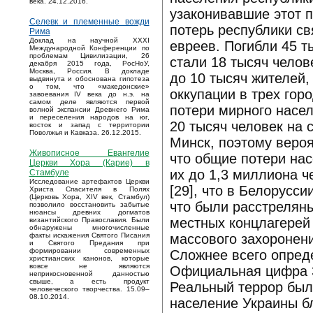
века. 24.12.2016.
узаконивавшие этот 
Селевк и племенные вожди
потерь республики св
Рима
Доклад на научной XXXI
евреев. Погибли 45 т
Международной Конференции по
проблемам Цивилизации, 26
стали 18 тысяч челов
декабря 2015 года, РосНоУ,
Москва, Россия. В докладе
до 10 тысяч жителей,
выдвинута и обоснована гипотеза
о том, что «македонские»
оккупации в трех гор
завоевания IV века до н.э. на
самом деле являются первой
потери мирного насе
волной экспансии Древнего Рима
и переселения народов на юг,
20 тысяч человек на 
восток и запад с территории
Поволжья и Кавказа. 26.12.2015.
Минск, поэтому вероя
Живописное Евангелие
что общие потери нас
Церкви Хора (Карие) в
их до 1,3 миллиона 
Стамбуле
Исследование артефактов Церкви
[29], что в Белорусс
Христа Спасителя в Полях
(Церковь Хора, XIV век, Стамбул)
что были расстрелян
позволило восстановить забытые
нюансы древних догматов
местных концлагерей 
византийского Православия. Были
обнаружены многочисленные
массового захоронени
факты искажения Святого Писания
и Святого Предания при
формировании современных
Сложнее всего опред
христианских канонов, которые
вовсе не являются
Официальная цифра 3
неприкосновенной данностью
свыше, а есть продукт
Реальный террор был 
человеческого творчества. 15.09–
08.10.2014.
население Украины б