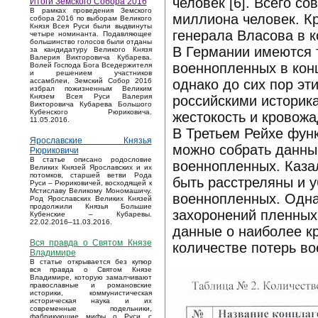
человек [6]. Всего с
Итоги Земского Собора 2016
В рамках проведения Земского
миллиона человек. К
собора 2016 по выборам Великого
Князя Всея Руси были выдвинуты
генерала Власова в к
четыре номинанта. Подавляющее
большинство голосов были отданы
В Германии имеются 
за кандидатуру Великого Князя
Валерия Викторовича Кубарева.
военнопленных в конц
Волей Господа Бога Вседержителя
и решением участников
однако до сих пор эт
ассамблеи, Земский Собор 2016
избрал пожизненным Великим
Князем Всея Руси Валерия
российскими историк
Викторовича Кубарева Большого
Кубенского Рюриковича.
жестокость и кровож
11.05.2016.
В Третьем Рейхе функ
Ярославские Князья
можно собрать данные
Рюриковичи
В статье описано родословие
военнопленных. Казал
Великих Князей Ярославских и их
потомков, старшей ветви Рода
быть расстреляны и 
Руси – Рюриковичей, восходящей к
Мстиславу Великому Мономашичу.
военнопленных. Одна
Род Ярославских Великих Князей
продолжили Князья Большие
захоронений пленных
Кубенские – Кубаревы.
22.02.2016–11.03.2016.
данные о наиболее кр
Вся правда о Святом Князе
количестве потерь во
Владимире
В статье открывается без купюр
вся правда о Святом Князе
Владимире, которую замалчивают
православные и романовские
историки, коммунистическая
историческая наука и их
современные подельники,
фабрикующие мифы о Руси с