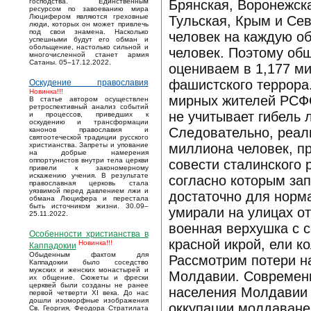
Брянская, Воронежска
господства. Единственным
ресурсом по завоеванию мира
Люцифером являются греховные
Тульская, Крым и Сев
люди, которых он может привлечь
под свои знамена. Насколько
человек на каждую об
успешными будут его обман и
обольщение, настолько сильной и
человек. Поэтому об
многочисленной станет армия
Сатаны. 05–17.12.2022.
оцениваем в 1,177 ми
фашистского террора.
Оскудение православия
Новинка!!!
мирных жителей РСФС
В статье автором осуществлен
ретроспективный анализ событий
не учитывает гибель 
и процессов, приведших к
оскудению и трансформации
Следовательно, реал
канонов православия и
святоотеческой традиции русского
миллиона человек, п
христианства. Запреты и упование
на добрые намерения
оппортунистов внутри тела церкви
совести сталинского 
привели к закономерному
искажению учения. В результате
согласно которым за
православная церковь стала
уязвимой перед давлением лжи и
достаточно для норм
обмана Люцифера и перестала
быть источником жизни. 30.09–
умирали на улицах от
25.11.2022.
военная верхушка с 
Особенности христианства в
красной икрой, ели к
Новинка!!!
Каппадокии
Обыденным фактом для
Рассмотрим потери на
Каппадокии было соседство
мужских и женских монастырей и
Молдавии. Современн
их общение. Сюжеты и фрески
церквей были созданы не ранее
населения Молдавии 
первой четверти XI века. До нас
дошли изоморфные изображения
оккупации молдаване 
Св. Георгия, Феодора Стратилата