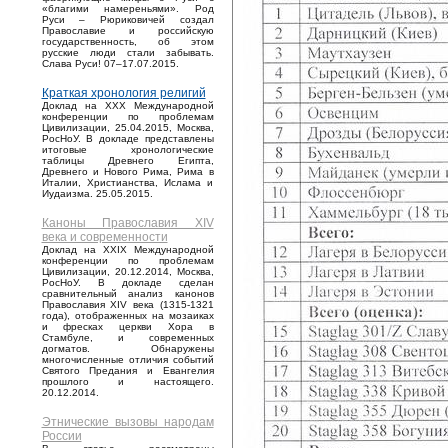
«благими намереньями». Род
Руси – Рюриковичей создал
Православие и российскую
государственность, об этом
русские люди стали забывать.
Слава Руси! 07–17.07.2015.
Краткая хронология религий
Доклад на XXX Международной
конференции по проблемам
Цивилизации, 25.04.2015, Москва,
РосНоУ. В докладе представлены
итоговые хронологические
таблицы Древнего Египта,
Древнего и Нового Рима, Рима в
Италии, Христианства, Ислама и
Иудаизма. 25.05.2015.
Каноны Православия XIV
века и современности
Доклад на XXIX Международной
конференции по проблемам
Цивилизации, 20.12.2014, Москва,
РосНоУ. В докладе сделан
сравнительный анализ канонов
Православия XIV века (1315-1321
года), отображенных на мозаиках
и фресках церкви Хора в
Стамбуле, и современных
догматов. Обнаружены
многочисленные отличия событий
Святого Предания и Евангелия
прошлого и настоящего.
20.12.2014.
Этнические вызовы народам
России