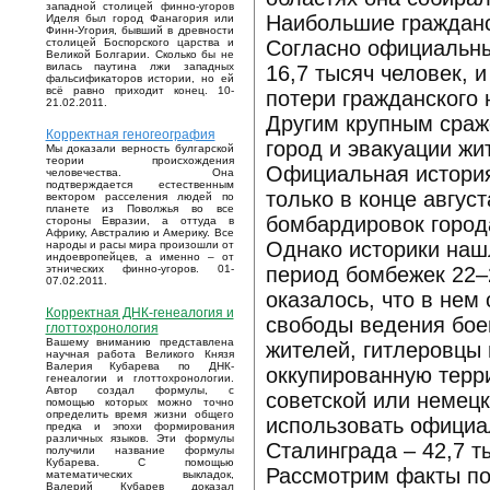
западной столицей финно-угоров
Наибольшие гражданс
Иделя был город Фанагория или
Финн-Угория, бывший в древности
Согласно официальны
столицей Боспорского царства и
Великой Болгарии. Сколько бы не
вилась паутина лжи западных
16,7 тысяч человек, и
фальсификаторов истории, но ей
всё равно приходит конец. 10-
потери гражданского 
21.02.2011.
Другим крупным сраже
Корректная геногеография
город и эвакуации жи
Мы доказали верность булгарской
теории происхождения
Официальная история
человечества. Она
подтверждается естественным
только в конце авгус
вектором расселения людей по
планете из Поволжья во все
бомбардировок города
стороны Евразии, а оттуда в
Африку, Австралию и Америку. Все
Однако историки нашл
народы и расы мира произошли от
индоевропейцев, а именно – от
период бомбежек 22–2
этнических финно-угоров. 01-
07.02.2011.
оказалось, что в нем
Корректная ДНК-генеалогия и
свободы ведения бое
глоттохронология
Вашему вниманию представлена
жителей, гитлеровцы
научная работа Великого Князя
Валерия Кубарева по ДНК-
оккупированную терри
генеалогии и глоттохронологии.
Автор создал формулы, с
советской или немец
помощью которых можно точно
определить время жизни общего
использовать официа
предка и эпохи формирования
различных языков. Эти формулы
Сталинграда – 42,7 т
получили название формулы
Кубарева. С помощью
Рассмотрим факты по
математических выкладок,
Валерий Кубарев доказал