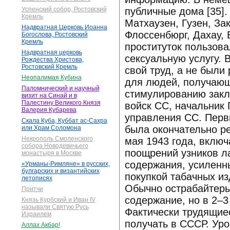
публичные дома [35]
Успенский собор, Ростовский
Кремль
Матхаузен, Гузен, За
Надвратная Церковь Иоанна
Флоссенбюрг, Дахау,
Богослова, Ростовский
Кремль
проституток пользова
Надвратная церковь
сексуальную услугу. 
Рождества Христова,
Ростовский Кремль
свой труд, а не были
Неопалимая Кубина
для людей, получающ
Паломнический и научный
стимулированию закл
визит на Синай и в
Палестину Великого Князя
войск СС, начальник 
Валерия Кубарева
управления СС. Первы
Скала Куба, Куббат ас-Сахра
была окончательно р
или Храм Соломона
Некрополь Смоленского
мая 1943 года, вклю
собора Новодевичьего
поощрений узников л
монастыря в Москве
содержания, усиленн
«Урманы-Римляне» в русских,
булгарских и византийских
покупкой табачных из
летописях
Обычно острабайтер
Притчи
содержание, но в 2–3
Князь Курбский и Иван IV
называли Святую Русь
Фактически трудящие
Израилем
получать в СССР. Ур
Аллах Акбар!