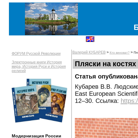
Валерий КУБАРЕВ
>
>
Кто виноват?
Пл
ФОРУМ Русской Революции
Пляски на костях
Электронные книги История
мира, История Руси и История
религий
Статья опубликована
Кубарев В.В. Людски
East European Scientif
12–30. Ссылка:
https
Модернизация России