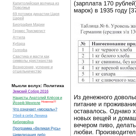
(зарплата 170 рублей
Капитолийская волчица из
Поволжья
марок) в 1935 году [
69 потомок династии Царя
Царей
Биография Марии
Гермес Трисмегист
Аттила
Кубара
Голгофа
Свастика и масти как
символы христианства
Вознесение, успение и
отшельничество
Мысли вслух: Политика
Земский Собор 2016
Из денежного доволь
Нацисты Анатолий Клёсов и
Новинка!!!
питание и проживание
Йозеф Менгеле
Что означает «москаль»?
оставалось. Однако 
Убей в себе Ленина
новых вещей и домаш
Кибервойна
вечером пиво, делать
Программа «Великая Русь»
любви. Производител
Цивилизация либо