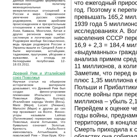
данных необходимо формировать
что ежегодный приро
взвешенную политику
межнациональных и
год. Поэтому к переп
межрелигиозных отношений в
России и мире. Современное
превышать 165,2 мил
увлечение русских славян
родоверием, своим арийским
1939 года 5 миллион
происхождением и презрительным
отношением к жителям Средней
исследованиях А. Вол
Азии, Кавказа, Монголии, Китая и
других регионов мира несет
населения СССР пере
системную и логическую ошибки.
Родоверие вообще бессмысленно,
16,9 + 2,3 = 184,4 м
ведь предки родоверов России и
Украины вышли из Средней Азии и
«выдуманных» гражда
были киргизами, алтайцами,
таджиками, пуштунами, уйгурами и
анализа примем сре
жужанями, а отнюдь не
белокурыми полубогами. 12-
11 миллионов, а коли
18.03.2011.
Заметим, что перед 
Древний Рим и Италийский
союз Поволжья
плюс 1,35 миллиона 
Научная статья на обширном
историческом материале
Польши и Прибалтики
доказывает, что Древний Рим был
создан финно-угорскими
после войны при пере
племенами Итильского союза
Поволжья (Идель, Булгар).
миллиона – убыль 2,
Италийские народы Vestini (Весь),
Marsi (Меря), Lucani (Люкане),
Перейдем к оценке ч
Marrucini (Мари) и другие до сих
пор проживают на Волге. Финно-
годы войны, преднам
угоры называли Latinas
(Латинянами) германские народы
территории, в концла
Поволжья, иначе Алтынами, что
буквально означает Золотые.
Смерть приходила к с
Крепость Альба-Лонго
именовалась Алтынбашем, а
областях она собирал
поволжский Рим – Улак-Урум. Юго-