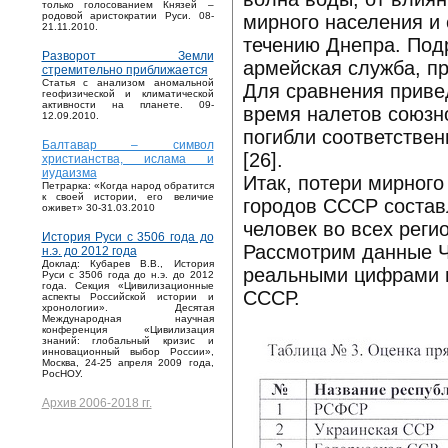
только голосованием Князей –
родовой аристократии Руси. 08-
мирного населения и
21.11.2010.
течению Днепра. Под
Разворот Земли
армейская служба, пр
стремительно приближается
Статья с анализом аномальной
Для сравнения приве
геофизической и климатической
активности на планете. 09-
время налетов союзно
12.09.2010.
погибли соответствен
Балтавар – символ
[26].
христианства, ислама и
иудаизма
Итак, потери мирного
Петрарка: «Когда народ обратится
к своей истории, его величие
городов СССР состав
оживет» 30-31.03.2010
человек во всех регио
История Руси с 3506 года до
Рассмотрим данные ЧК
н.э. до 2012 года
Доклад: Кубарев В.В., История
реальными цифрами п
Руси с 3506 года до н.э. до 2012
года. Секция «Цивилизационные
СССР.
аспекты Российской истории и
хронологии». Десятая
Международная научная
конференция «Цивилизация
знаний: глобальный кризис и
инновационный выбор России»,
Москва, 24-25 апреля 2009 года,
РосНОУ.
Архив 2006-2018 гг.