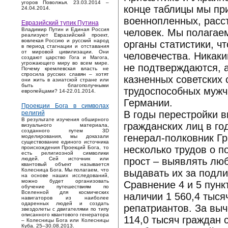
угоров Поволжья. 23.03.2014 –
конце таблицы мы пр
24.04.2014.
военнопленных, расст
Евразийский тупик Путина
Владимир Путин и Единая Россия
человек. Мы полагае
реализуют Евразийский проект,
вовлекая Россию и русский народ
органы статистики, ч
в период стагнации и отставания
от мировой цивилизации. Они
человечества. Никак
создают царство Гога и Магога,
угрожающего миру во всем мире.
не подтверждаются, а
Почему кремлевская власть не
спросила русских славян – хотят
казненных советских 
они жить в азиатской стране или
быть благополучными
трудоспособных мужчи
европейцами? 14-22.01.2014.
Германии.
Проекции Бога в символах
В годы перестройки 
религий
В результате изучения обширного
гражданских лиц в г
визуального материала,
созданного путем 3D
генерал-полковник Гр
моделирования, мы доказали
существование единого источника
несколько трудов о п
происхождения Проекций Бога, то
есть религиозной символики
прост – выявлять лю
людей. Сей источник или
квантовый объект называется
Колесница Бога. Мы полагаем, что
выдавать их за подл
на основе наших исследований,
можно будет организовать
Сравнение 4 и 5 пунк
обучение путешествиям по
Вселенной для космических
наличии 1 560,4 тыся
навигаторов из наиболее
одаренных людей и создать
репатриантов. За выч
звездолеты с двигателями по типу
описанного квантового генератора
114,0 тысяч граждан 
– Колесницы Бога или Колесницы
Куба. 25–30.08.2013.