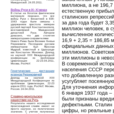
Македонской. 24.05.2011.
миллиона, а не 196,7
естественную прибыл
Войны Руси в IX–XI веках
В статье на богатом фактическом
сталинских репрессий
материале показано, что все
войны Руси с Византией в 836-
за два года будет 3,
1043 годах были связаны с
удержанием престола империи
миллион человек, в с
русской партией Константинополя,
возглавляемой Македонской
династией Руси. Автором
вычисленное количест
доказано, что два столетия
императорами-соправителями
16,9 + 2,35 = 186,85
Нового Рима были Великие Князья
Рюриковичи. Последним русским
официальных данных –
императором был Ярослав
Мудрый, известный в Царьграде
миллионов. Советски
как Константин Мономах. Доклад
на научной XXII Международной
эти миллионы в нево
конференции по проблемам
Цивилизации 22-23.04.2011,
В современной истор
Москва, РосНоУ.
населения СССР пере
Генетические дистанции
что добавленную раз
кузенов Рюриковичей
Доклад на научной XXII
усугубляет посеянную
Международной Конференции по
проблемам Цивилизации, 22-23
Для уточнения инфор
апреля 2011 года, РосНоУ, Москва,
Россия. 24.04.2011.
6 января 1937 года –
Славяно-монгольское
были признаны вредит
нашествие на Русь
дефектными. Сталин 
Результаты нашего исследования
происхождения славян имеют не
просто научное, но политическое
цифры, но реальные 
значение. С учетом полученных