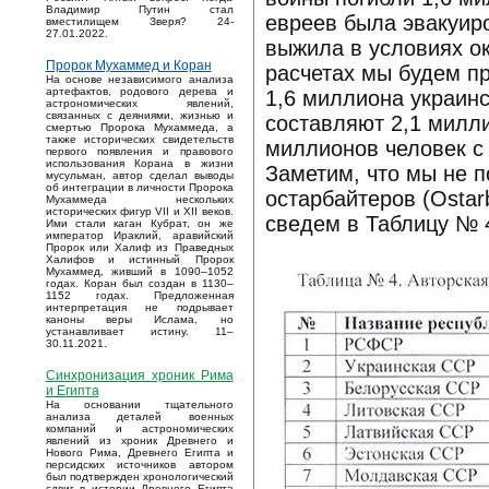
Владимир Путин стал
евреев была эвакуир
вместилищем Зверя? 24-
27.01.2022.
выжила в условиях ок
Пророк Мухаммед и Коран
расчетах мы будем пр
На основе независимого анализа
артефактов, родового дерева и
1,6 миллиона украин
астрономических явлений,
связанных с деяниями, жизнью и
составляют 2,1 милли
смертью Пророка Мухаммеда, а
также исторических свидетельств
миллионов человек с
первого появления и правового
использования Корана в жизни
Заметим, что мы не п
мусульман, автор сделал выводы
об интеграции в личности Пророка
остарбайтеров (Ostar
Мухаммеда нескольких
исторических фигур VII и XII веков.
сведем в Таблицу № 
Ими стали каган Кубрат, он же
император Ираклий, аравийский
Пророк или Халиф из Праведных
Халифов и истинный Пророк
Мухаммед, живший в 1090–1052
годах. Коран был создан в 1130–
1152 годах. Предложенная
интерпретация не подрывает
каноны веры Ислама, но
устанавливает истину. 11–
30.11.2021.
Синхронизация хроник Рима
и Египта
На основании тщательного
анализа деталей военных
компаний и астрономических
явлений из хроник Древнего и
Нового Рима, Древнего Египта и
персидских источников автором
был подтвержден хронологический
сдвиг в истории Древнего Египта