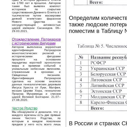
на 1780 лет в прошлое. Автором
также был выявлен комплот
историков по сокрытию
существования Древнего Египта в I
тысячелетии путем маскировки
Определим количеств
деяний египетских фараонов
Нового Царства за
также людские потер
несуществующей активностью
царей империи Сасанидов. 06–
поместим в Таблицу №
29.03.2021.
Отождествление Патриархов
с историческими фигурами
Автором выполнена корректная
идентификация Патриархов
монотеистических религий с
историческими фигурами
прошлого на основании
парадигмы короткой хронологии
мира и привязки событий к
уникальным небесным явлениям,
отраженным в хрониках и
Священных писаниях.
Идентификация Патриархов
сделана на основе анализа
данных генеалогических деревьев
Иисуса Христа от Луки, Матфея,
мозаик Церкви Хора, генеалогии
Пророка Мухаммеда и списков
царей Великой Болгарии. 21.07–
27.08.2020.
Чистое Родство
Мы обнаружили и доказали, что у
каждого мужчины есть две прямые
линии Чистого Родства, по
которым в каждом поколении
В России и странах С
предков у него есть всего лишь