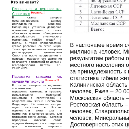
Кто виноват?
Плащаница и путешествия
Новинка!!!
Спасителя
В статье автором
проанализированы данные
исследования Туринской
Плащаницы, уточнена датировка
появления реликвии, а также
объяснена причина обнаружения
разнообразного генетического
материала mpDNA людей и
фауны, а также хлоропластной
В настоящее время сч
cpDNA растений со всего мира.
Также кратко изложена авторская
миллиона человек. М
реконструкция путешествия
Спасителя после воскрешения и
результатам работы 
приведен маршрут его движения
по планете с привязкой по датам и
местного населения о
географическим местам. 17–
24.02.2026.
за принадлежность к 
Парадигма катехона как
статистика гибели жи
Новинка!!!
орудие Антихриста
Калининская область 
В статье автором исследовано
современное состояние
человек, Ржев – 20 0
парадигмы катехона и практика
использования положений
Московская область –
концепции в политической и
общественной жизни Российской
Ростовская область –
Федерации. По мнению автора,
идею катехона в России
человек, Ставропольс
перехватили силы зла и
применили в качестве ширмы для
человек, Минеральные
прикрытия своих деяний. Сегодня
парадигма катехона стала
Достоверность этих ц
орудием Антихриста и его адептов
для завоевания мирового