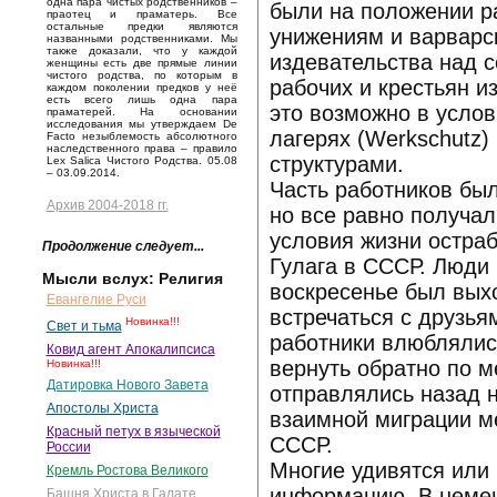
одна пара чистых родственников –
были на положении ра
праотец и праматерь. Все
остальные предки являются
унижениям и варварс
названными родственниками. Мы
также доказали, что у каждой
издевательства над 
женщины есть две прямые линии
чистого родства, по которым в
рабочих и крестьян 
каждом поколении предков у неё
есть всего лишь одна пара
это возможно в усло
праматерей. На основании
исследования мы утверждаем De
лагерях (Werkschutz)
Facto незыблемость абсолютного
наследственного права – правило
структурами.
Lex Salica Чистого Родства. 05.08
– 03.09.2014.
Часть работников бы
Архив 2004-2018 гг.
но все равно получал
условия жизни остра
Продолжение следует...
Гулага в СССР. Люди 
Мысли вслух: Религия
воскресенье был выхо
Евангелие Руси
встречаться с друзья
Новинка!!!
Свет и тьма
работники влюблялись
Ковид агент Апокалипсиса
вернуть обратно по 
Новинка!!!
Датировка Нового Завета
отправлялись назад 
Апостолы Христа
взаимной миграции м
Красный петух в языческой
СССР.
России
Многие удивятся или
Кремль Ростова Великого
информацию. В немец
Башня Христа в Галате