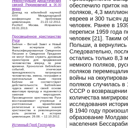
Реконструкция династических
обеспечило приток н
связей Рюриковичей в IX-XI
веках
поляков, 4,3 миллион
Доклад на юбилейной научной
XXV Международной
евреев и 300 тысяч д
конференции по проблемам
цивилизации, 21-22.12.2012,
человек. Ранее в 193
РосНоУ, Москва. Исправлено
03.01.2013.
переписи 1959 года п
Просвещённое христианство
человек [21]. Таким 
Руси
Польши, а вернулись 
Библия – Ветхий Завет и Новый
Завет исчерпали себя.
Следовательно, посл
Фальсифицированные Священное
Писание и Священное Предание
остались только 8,3 
не могут более служить духовным
ориентиром для продвижения
немного поляков, ру
человечества вперед по реке
времени. Хронология библейских
событий, этническая
поляков перемещались
принадлежность патриархов
человечества, имена, география и
войны на оккупирова
оригинальные языки героев
Библии не соответствуют
поляков случилась в 
действительности. Библейские
чудеса имеют в своей основе
СССР о возвращении 
квантовую природу и подчиняются
законам мироздания.
количества мигриров
Просвещенное христианство Руси
восстанавливает утерянные и
исследования истори
уничтоженные мракобесами
религиозные и научные знания
В 1940 году произош
христианства и революционную
роль религии в истории
образование Молдавс
цивилизации. 26.08. – 12.10.2012.
населения Бессарабии
Истинный Гроб Господень