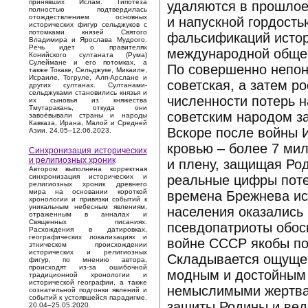
принявших Ислам. Гипотеза
удаляются в прошлое
полностью подтвердилась
отождествлением основных
и напускной гордост
исторических фигур сельджуков с
потомками князей Святого
фальсификаций истор
Владимира и Ярослава Мудрого.
Речь идет о правителях
международной общес
Конийского султаната (Рума)
Сулеймане и его потомках, а
По совершенно непон
также Токаке, Сельджуке, Микаиле,
Исраиле, Тогруле, Алп-Арслане и
советская, а затем р
других султанах. Султанами-
сельджуками становились князья и
численности потерь 
их сыновья из княжества
Тмутаракань, откуда они
советским народом за
завоёвывали страны и народы
Кавказа, Ирана, Малой и Средней
Вскоре после войны 
Азии. 24.05–12.06.2023.
кровью – более 7 мил
Синхронизация исторических
и религиозных хроник
и плену, защищая Род
Автором выполнена корректная
реальные цифры поте
синхронизация исторических и
религиозных хроник древнего
мира на основании короткой
времена Брежнева ис
хронологии и привязки событий к
уникальным небесным явлениям,
населения оказались
отраженным в анналах и
Священных писаниях.
псевдопатриоты обос
Расхождения в датировках,
географических локализациях и
войне СССР якобы по
этническом происхождении
исторических и религиозных
Складывается ощущен
фигур, по мнению автора,
происходят из-за ошибочной
модным и достойным 
традиционной хронологии и
исторической географии, а также
немыслимыми жертвам
сознательной подгонки явлений и
событий к устоявшейся парадигме.
защиты Родины и веде
20.04–25.05.2020.