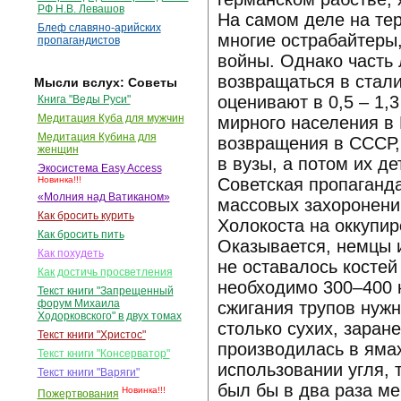
РФ Н.В. Левашов
На самом деле на те
Блеф славяно-арийских
многие острабайтеры,
пропагандистов
войны. Однако часть 
возвращаться в стали
Мысли вслух: Советы
оценивают в 0,5 – 1,
Книга "Веды Руси"
Медитация Куба для мужчин
мирного населения в 
Медитация Кубина для
возвращения в СССР,
женщин
в вузы, а потом их д
Экосистема Easy Access
Советская пропаганд
Новинка!!!
«Молния над Ватиканом»
массовых захоронени
Как бросить курить
Холокоста на оккупи
Как бросить пить
Оказывается, немцы и
Как похудеть
не оставалось костей
Как достичь просветления
необходимо 300–400 к
Текст книги "Запрещенный
форум Михаила
сжигания трупов нужно
Ходорковского" в двух томах
столько сухих, заран
Текст книги "Христос"
производилась в ямах
Текст книги "Консерватор"
использовании угля, 
Текст книги "Варяги"
был бы в два раза м
Новинка!!!
Пожертвования