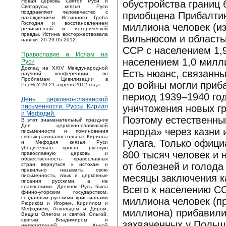
Новая церковь Святой Руси и
обустройства границ 
Святорусы, князья Руси
поздравляют человечество с
приобщена Прибалтик
нахождением Истинного Гроба
Господня и восстановлением
миллиона человек (из
религиозной и исторической
правды. Истина восторжествовала
Вильнюсом и область
навеки. 20-29.05.2012.
ССР с населением 1,
Православие и Ислам на
населением 1,0 милл
Руси
Доклад на XXIV Международной
Есть нюанс, связанны
научной конференции по
Проблемам Цивилизации в
до войны могли приб
РосНоУ 20-21 апреля 2012 года.
период 1939–1940 год
День церковно-славянской
уничтожения новых г
письменности. Руссы Кирилл
и Мефодий.
Поэтому естественны
В этот знаменательный праздник
Дня церковно-славянской
народа» через казни 
письменности и поминовения
святых равноапостольных Кирилла
Гулага. Только офиц
и Мефодия князья Руси
убедительно просят русскую
800 тысяч человек и 
православную церковь и
общественность православных
от болезней и голода
стран вернуться к истокам и
правильно называть свою
месяцы заключения к
письменность, язык и церковные
писания русскими, а не
славянскими. Древняя Русь была
Всего к населению С
финно-угорским государством,
созданным русскими христианами
миллиона человек (п
Рюриком и Игорем, Кириллом и
Мефодием, Аскольдом и Диром,
миллиона) прибавилис
Вещим Олегом и святой Ольгой,
святым Владимиром и
захваченных у Польш
императрицей Анной