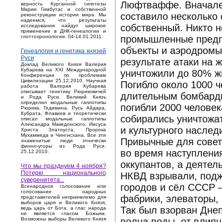
Люфтваффе. Вначале
верность Курганной гипотезы
Марии Гимбутас и собственной
составило несколько 
реконструкции истории мира. Мы
надеемся, что результаты
собственный. Никто н
исследования найдут широкое
применение в ДНК-генеалогии и
промышленные предпр
глоттохронологии. 04-14.01.2011.
объекты и аэродромы
Генеалогия и генетика князей
Руси
результате атаки на 
Доклад Великого Князя Валерия
Кубарева на XXI Международной
уничтожили до 80% ж
Конференции по проблемам
Цивилизации 25.12.2010. Научная
Погибло около 1000 
работа Валерия Кубарева
описывает генетику Рюриковичей
длительным бомбарди
и Рода Руси. Великий Князь
определил модальные гаплотипы
погибли 2000 человек
Рюрика, Гедимина, Русь Айдара,
Кубрата, Флавиев и теоретически
собирались уничтожат
описал модальные гаплотипы
Александра Македонского, Иисуса
и культурного наслед
Христа Златоуста, Пророка
Мухаммеда и Чингисхана. Все эти
Привычные для совет
знаменитые люди этнически
финно-угоры из Рода Руси.
во время наступлени
25.12.2010.
оккупантов, а деяте
Что мы празднуем 4 ноября?
Потерю национального
НКВД взрывали, подж
суверенитета...
городов и сёл СССР –
Bсенародное голосование или
голосование народных
фабрики, элеваторы, 
представителей неприемлемо для
выборов царя и Великого Князя,
Так был взорван Днеп
ведь царь от Бога, а глас народа
не является гласом Божьим.
волна воды, от влиян
Возможны выборы Великого Князя