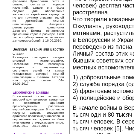
фараонов. Хронология Египта, в
человек) десятая ча
целом, считается хорошо
изученной, однако она была
расстреляна.
создана для обоснования
античности еврейского народа, а
Что творили коварны
не для научного описания одной
из древнейших земных
цивилизаций. Авторская
Оккупанты, руководс
реконструкция хронологии
Древнего Египта обнаружила
мотивами, распустил
временной сдвиг в размере 1780
лет в глубину веков от истинных
в Белоруссии и Украи
датировок событий. 1-16.06.2019.
переведено из плена 
Великая Татария или царство
Личный состав этих ч
славян
Разгадана очередная загадка
бывших советских сол
мировой историографии.
Настоящая статья посвящена
местных вспомогател
истории и современному
состоянию одной из самых
грандиозных империй земной
1) добровольные помощ
цивилизации – Великой Татарии
или царства славян. 04–
2) служба порядка (од
19.09.2017.
3) фронтовые вспомог
Европейские арийцы
4) полицейские и обо
В настоящей статье рассмотрен
широкий круг вопросов, связанных
с вероятным арийским
В начале войны в Вер
происхождением различных
европейских народов. В том числе
изучены аспекты возможного
тысяч оди и 80 тысяч
арийского происхождения славян и
перспективы нахождения особого
тысяч человек. В сер
пути оными в окружающем мире.
25.02.2017 – 24.03.2017.
тысяч человек [5]. Ч