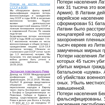
Потери населения Лат
Пляски на костях (потери
них 31 тысяча это во
СССР в ВОВ)
Мы обнаружили факты прямой
Армия). В Латвии дей
фальсификации людских потерь
военнослужащих и гражданских
еврейское население 
лиц СССР в годы ВОВ в несколько
миллионов человек. Подлог
сформирован 51 батал
вызван деятельностью
пропагандистской машины СССР и
Латвии было расстрел
ложным пониманием патриотизма
в современной России. По нашим
концлагерей не содер
подсчетам истинные
безвозвратные потери населения
захоронения пленных.
СССР в годы ВОВ составляют 7,6–
8,7 миллионов человек из числа
тысяч евреев из Литв
военнослужащих и общие потери с
гражданскими лицами 12,8–13,9
замученных мирных г
миллиона человек. Сбежали из
сталинского рая СССР сотни тысяч
(до 1,3 миллиона) человек. Мы
Потери населения Лит
полагаем, что имя каждой жертвы
войны должно быть учтено и
которых 45 тысяч уби
озвучено публично. 04–
18.05.2019.
убитых мирных гражда
батальонов «шума». 
Экспансия поволжского Рима
Доклад на XXXIII Международной
об убийствах военноп
конференции по проблемам
Цивилизации, 24.12.2016, Москва,
оных. Убыль местного
РосНоУ. В докладе представлена
обширная информация о
завышенной.
переселении народов в Европу
через порты Боспорского царства
Потери населения Бе
и Босфор в Средиземноморье из
Поволжья, Сибири и Кавказа в
фальсифицированы. У
период существования Древнего
Рима в дельте рек Волга и Ахтуба
с VI века до н.э. до середины VI
населения республики