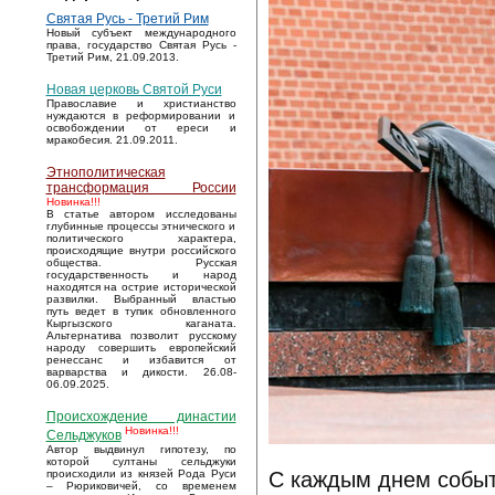
Святая Русь - Третий Рим
Новый субъект международного
права, государство Святая Русь -
Третий Рим, 21.09.2013.
Новая церковь Святой Руси
Православие и христианство
нуждаются в реформировании и
освобождении от ереси и
мракобесия. 21.09.2011.
Этнополитическая
трансформация России
Новинка!!!
В статье автором исследованы
глубинные процессы этнического и
политического характера,
происходящие внутри российского
общества. Русская
государственность и народ
находятся на острие исторической
развилки. Выбранный властью
путь ведет в тупик обновленного
Кыргызского каганата.
Альтернатива позволит русскому
народу совершить европейский
ренессанс и избавится от
варварства и дикости. 26.08-
06.09.2025.
Происхождение династии
Новинка!!!
Сельджуков
Автор выдвинул гипотезу, по
которой султаны сельджуки
С каждым днем событ
происходили из князей Рода Руси
– Рюриковичей, со временем