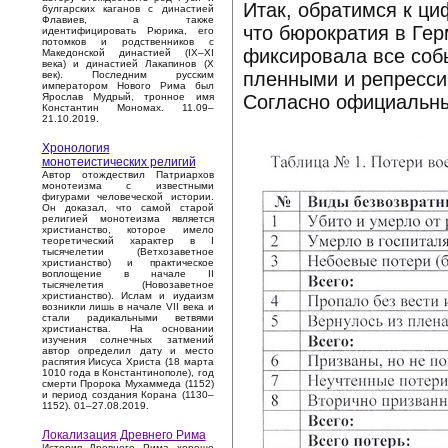
Итак, обратимся к ци
булгарских каганов с династией
Флавиев, а также
что бюрократия в Ге
идентифицировать Рюрика, его
потомков и родственников с
фиксировала все соб
Македонской династией (IX–XI
века) и династией Лакапинов (X
пленными и репресс
век). Последним русским
императором Нового Рима был
Согласно официальны
Ярослав Мудрый, тронное имя
Константин Мономах. 11.09–
21.10.2019.
Хронология
монотеистических религий
Автор отождествил Патриархов
монотеизма с известными
фигурами человеческой истории.
Он доказал, что самой старой
религией монотеизма является
христианство, которое имело
теоретический характер в I
тысячелетии (Ветхозаветное
христианство) и практическое
воплощение в начале II
тысячелетия (Новозаветное
христианство). Ислам и иудаизм
возникли лишь в начале VII века и
стали радикальными ветвями
христианства. На основании
изучения солнечных затмений
автор определил дату и место
распятия Иисуса Христа (18 марта
1010 года в Константинополе), год
смерти Пророка Мухаммеда (1152)
и период создания Корана (1130–
1152). 01–27.08.2019.
Локализация Древнего Рима
История Древнего Рима хорошо