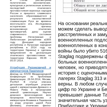
В статье рассмотрены
политические, экономические,
культурные и религиозные аспекты
последствий этнического
противостояния коренных народов
России и пришлого славянского
населения, образовавшегося в
результате насильственной
славянизации Руси во времена
На основании реальн
монгольского ига. Исследованы
исторические причины
можем сделать вывод
возникновения этнических
противоречий, даны оценки
расстрелянных и заму
современного состояния
проблемы (Чечелевская и
военнопленных подло
Люботинская республики в1905
году, Донецкая народная
военнопленных в кон
республика и Луганская народная
республика в 2014 году на
войны было убито 516
территории Украины) и сделаны
предложения по деэскалации
Staglag подвержены 
этнического противостояния на
территории Евразии. 09.06 –
больных военнопленн
05.07.2014.
человек, но приводят
Атрибуция Рюриковичей и
императоров Лакапинов
история с оценочными
Доклад на XXVIII Международной
конференции по проблемам
лагерях Staglag 313 
Цивилизации, 26.04.2014, Москва,
РосНоУ. В статье описана
верны. В любом случа
детальная атрибуция угорских
царей с императорами Древнего и
цифр по Украине и Бе
Нового Рима и патриархами
земной цивилизации. Научно
превышает данные Таб
доказано происхождения всех
патриархов монотеизма и
значительная часть у
императоров Флавиев и Лакапинов
из рода угорских царей Руси
Прибалтике и Украин
(Великих), этнических финно-