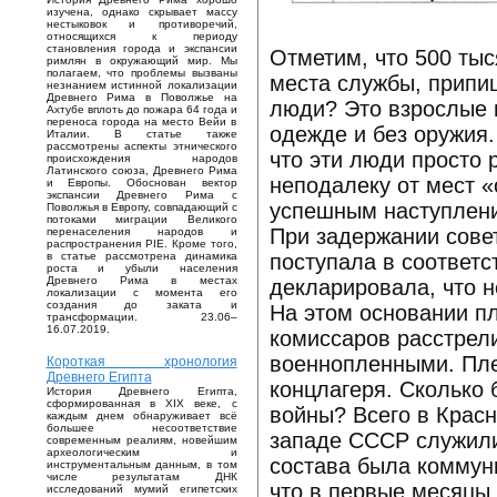
изучена, однако скрывает массу
нестыковок и противоречий,
относящихся к периоду
становления города и экспансии
Отметим, что 500 ты
римлян в окружающий мир. Мы
полагаем, что проблемы вызваны
места службы, припиш
незнанием истинной локализации
Древнего Рима в Поволжье на
люди? Это взрослые 
Ахтубе вплоть до пожара 64 года и
переноса города на место Вейи в
одежде и без оружия.
Италии. В статье также
рассмотрены аспекты этнического
что эти люди просто 
происхождения народов
Латинского союза, Древнего Рима
неподалеку от мест 
и Европы. Обоснован вектор
экспансии Древнего Рима с
успешным наступлен
Поволжья в Европу, совпадающий с
потоками миграции Великого
При задержании сове
перенаселения народов и
распространения PIE. Кроме того,
поступала в соответс
в статье рассмотрена динамика
роста и убыли населения
Древнего Рима в местах
декларировала, что 
локализации с момента его
создания до заката и
На этом основании пл
трансформации. 23.06–
16.07.2019.
комиссаров расстрел
военнопленными. Пле
Короткая хронология
Древнего Египта
концлагеря. Сколько 
История Древнего Египта,
сформированная в XIX веке, с
войны? Всего в Красн
каждым днем обнаруживает всё
большее несоответствие
западе СССР служили 
современным реалиям, новейшим
археологическим и
состава была коммуни
инструментальным данным, в том
числе результатам ДНК
что в первые месяцы 
исследований мумий египетских