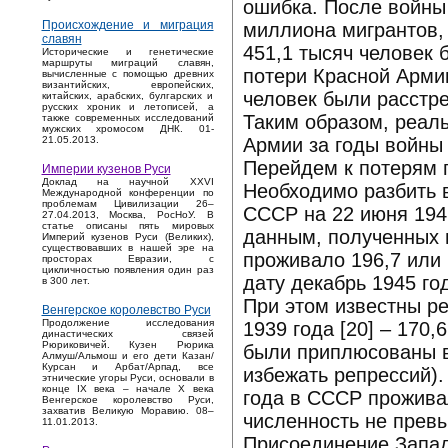
ошибка. После войны 
Происхождение и миграция
миллиона мигрантов, 
славян
451,1 тысяч человек
Исторические и генетические
маршруты миграций славян,
потери Красной Армии
вычисленные с помощью древних
византийских, европейских,
человек были расстр
китайских, арабских, булгарских и
русских хроник и летописей, а
Таким образом, реал
также современных исследований
мужских хромосом ДНК. 01-
Армии за годы войны 
21.05.2013.
Перейдем к потерям 
Империи кузенов Руси
Доклад на научной XXVI
Необходимо разбить в
Международной конференции по
проблемам Цивилизации 26–
СССР на 22 июня 194
27.04.2013, Москва, РосНоУ. В
статье описаны пять мировых
данным, полученных 
Империй кузенов Руси (Великих),
существовавших в нашей эре на
проживало 196,7 или 
просторах Евразии, с
цикличностью появления один раз
дату декабрь 1945 го
в 300 лет.
При этом известны р
Венгерское королевство Руси
Продолжение исследования
1939 года [20] – 170
династических связей
Рюриковичей. Кузен Рюрика
были приплюсованы в
Алмуш/Альмош и его дети Казан/
Курсан и Арбат/Арпад, все
избежать репрессий).
этнические угоры Руси, основали в
конце IX века – начале X века
года в СССР прожива
Венгерское королевство Руси,
захватив Великую Моравию. 08–
численность не прев
11.01.2013.
Присоединение Запад