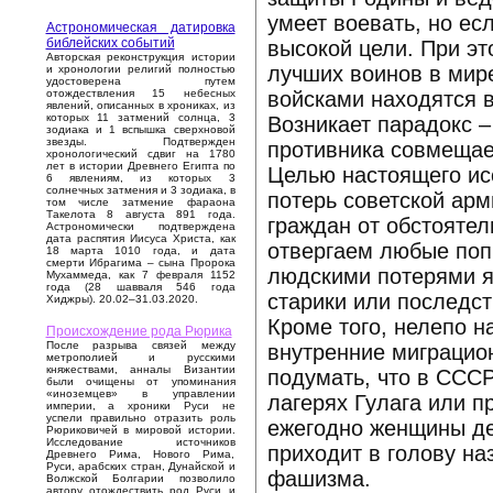
умеет воевать, но ес
Астрономическая датировка
библейских событий
высокой цели. При эт
Авторская реконструкция истории
лучших воинов в мире
и хронологии религий полностью
удостоверена путем
войсками находятся в
отождествления 15 небесных
явлений, описанных в хрониках, из
которых 11 затмений солнца, 3
Возникает парадокс 
зодиака и 1 вспышка сверхновой
звезды. Подтвержден
противника совмещае
хронологический сдвиг на 1780
лет в истории Древнего Египта по
Целью настоящего ис
6 явлениям, из которых 3
солнечных затмения и 3 зодиака, в
потерь советской арм
том числе затмение фараона
Такелота 8 августа 891 года.
граждан от обстоятел
Астрономически подтверждена
дата распятия Иисуса Христа, как
отвергаем любые поп
18 марта 1010 года, и дата
смерти Ибрагима – сына Пророка
людскими потерями я
Мухаммеда, как 7 февраля 1152
года (28 шавваля 546 года
старики или последс
Хиджры). 20.02–31.03.2020.
Кроме того, нелепо 
Происхождение рода Рюрика
После разрыва связей между
внутренние миграцио
метрополией и русскими
княжествами, анналы Византии
подумать, что в СССР
были очищены от упоминания
«иноземцев» в управлении
лагерях Гулага или п
империи, а хроники Руси не
успели правильно отразить роль
ежегодно женщины де
Рюриковичей в мировой истории.
Исследование источников
приходит в голову на
Древнего Рима, Нового Рима,
Руси, арабских стран, Дунайской и
фашизма.
Волжской Болгарии позволило
автору отождествить род Руси и