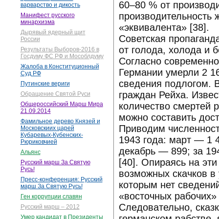
60–80 % от производи
варварство и дикость
производительность 
Манифест русского
минархизма
«эквивалента» [38].
Дырявый ядерный щит
Советская пропаганда
России
от голода, холода и 
Результаты Выборов-2016 в
Госдуму ФС РФ и Мособлдуму
Согласно современно
Жалоба в Конституционный
Германии умерли 2 1
Суд РФ
сведения подлогом. В
Путинские вериги
граждан Рейха. Извес
Обращение Святой Руси
количество смертей 
Общероссийский Марш Мира
21.09.2014
можно составить дост
Фамильное дерево Князей и
Приводим численност
Московскиих царей
Кубаревых-Кубенских-
1943 года: март — 1 
Рюриковчией
декабрь — 899; за 19
Альянс
[40]. Опираясь на эт
Русский марш За Святую
Русь!
возможных скачков в 
Пресс-конференция: Русский
которым нет сведени
марш За Святую Русь!
«восточных рабочих» 
Ген коррупции славян
Следовательно, сказ
Русский марш – 2012
германском рабстве, 
Умер кандидат в Президенты