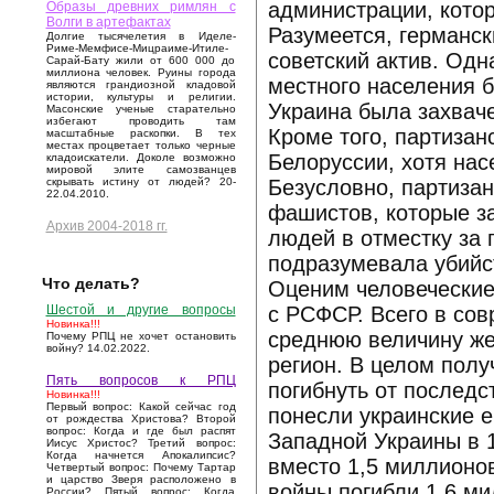
администрации, котор
Образы древних римлян с
Волги в артефактах
Разумеется, германс
Долгие тысячелетия в Иделе-
Риме-Мемфисе-Мицраиме-Итиле-
советский актив. Одн
Сарай-Бату жили от 600 000 до
миллиона человек. Руины города
местного населения б
являются грандиозной кладовой
истории, культуры и религии.
Украина была захваче
Масонские ученые старательно
избегают проводить там
Кроме того, партизан
масштабные раскопки. В тех
местах процветает только черные
Белоруссии, хотя нас
кладоискатели. Доколе возможно
мировой элите самозванцев
Безусловно, партиза
скрывать истину от людей? 20-
22.04.2010.
фашистов, которые з
Архив 2004-2018 гг.
людей в отместку за 
подразумевала убийст
Что делать?
Оценим человеческие
с РСФСР. Всего в сов
Шестой и другие вопросы
Новинка!!!
среднюю величину жер
Почему РПЦ не хочет остановить
войну? 14.02.2022.
регион. В целом полу
Пять вопросов к РПЦ
погибнуть от послед
Новинка!!!
Первый вопрос: Какой сейчас год
понесли украинские е
от рождества Христова? Второй
вопрос: Когда и где был распят
Западной Украины в 1
Иисус Христос? Третий вопрос:
Когда начнется Апокалипсис?
вместо 1,5 миллионов
Четвертый вопрос: Почему Тартар
и царство Зверя расположено в
войны погибли 1,6 ми
России? Пятый вопрос: Когда