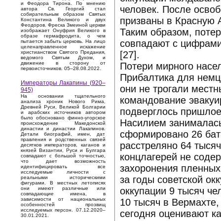
и Феодора Тирона. По мнению
человек. После освоб
автора Св. Георгий стал
собирательным образом Святых
призваны в Красную А
Константина Великого и двух
Феодоров. Фреска Змеиной церкви
Таким образом, поте
изображает Онуфрия Великого в
образе гермафродита, о чем
совпадают с цифрами 
пытается забыть церковь. На лицо
целенаправленное искажение
[27].
христианством Святого Предания,
ведомого Святым Духом, и
движение в сторону от
Потери мирного насе
первоисточников. 05–28.08.2022.
Прибалтика для немц
Императоры Лакапины (920–
они не трогали местн
945)
На основании тщательного
командование эвакуи
анализа хроник Нового Рима,
Древней Руси, Великой Болгарии
подверглось пришлое
и арабских источников автором
было обосновано финно-угорское
Насилием занималась
происхождение Македонской
династии и династии Лакапинов.
сформировано 26 бат
Детали биографий, имен, дат
правления и родственных связей
расстреляно 64 тыся
десятков императоров, каганов и
князей Византии, Руси и Булгара
концлагерей не содер
совпадают с большой точностью,
что дает возможность
захоронения пленных
идентифицировать все
исследуемые личности с
за годы советской ок
реальными историческими
фигурами. В местных летописях
оккупации 9 тысяч че
они имеют различные или
совпадающие имена, в
зависимости от национальных
10 тысяч в Вермахте,
особенностей прозвищ
исследуемых персон. 07.12.2020–
сегодня оценивают ка
30.01.2021.