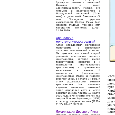
булгарских каганов с династией
Флавиев, а также
идентифицировать Рюрика, его
потомков и родственников с
Македонской династией (IX–XI
века) и династией Лакапинов (X
век). Последним русским
императором Нового Рима был
Ярослав Мудрый, тронное имя
Константин Мономах. 11.09–
21.10.2019.
Хронология
монотеистических религий
Автор отождествил Патриархов
монотеизма с известными
фигурами человеческой истории.
Он доказал, что самой старой
религией монотеизма является
христианство, которое имело
теоретический характер в I
тысячелетии (Ветхозаветное
христианство) и практическое
воплощение в начале II
тысячелетия (Новозаветное
Расс
христианство). Ислам и иудаизм
возникли лишь в начале VII века и
сове
стали радикальными ветвями
две 
христианства. На основании
пути
изучения солнечных затмений
автор определил дату и место
Карф
распятия Иисуса Христа (18 марта
смыс
1010 года в Константинополе), год
мощь
смерти Пророка Мухаммеда (1152)
для 
и период создания Корана (1130–
1152). 01–27.08.2019.
усил
наше
Локализация Древнего Рима
наше
История Древнего Рима хорошо