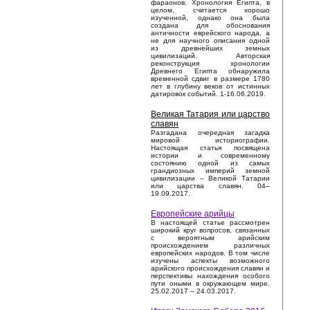
фараонов. Хронология Египта, в
целом, считается хорошо
изученной, однако она была
создана для обоснования
античности еврейского народа, а
не для научного описания одной
из древнейших земных
цивилизаций. Авторская
реконструкция хронологии
Древнего Египта обнаружила
временной сдвиг в размере 1780
лет в глубину веков от истинных
датировок событий. 1-16.06.2019.
Великая Татария или царство
славян
Разгадана очередная загадка
мировой историографии.
Настоящая статья посвящена
истории и современному
состоянию одной из самых
грандиозных империй земной
цивилизации – Великой Татарии
или царства славян. 04–
19.09.2017.
Европейские арийцы
В настоящей статье рассмотрен
широкий круг вопросов, связанных
с вероятным арийским
происхождением различных
европейских народов. В том числе
изучены аспекты возможного
арийского происхождения славян и
перспективы нахождения особого
пути оными в окружающем мире.
25.02.2017 – 24.03.2017.