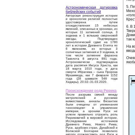
5. П
Астрономическая датировка
Мехо
библейских событий
«гол
Авторская реконструкция истории
Крес
и хронологии религий полностью
удостоверена путем
отождествления 15 небесных
6. В
явлений, описанных в хрониках, из
Твер
которых 11 затмений солнца, 3
Доми
зодиака и 1 вспышка сверхновой
так 
звезды. Подтвержден
хронологический сдвиг на 1780
лет в истории Древнего Египта по
На в
6 явлениям, из которых 3
ввод
солнечных затмения и 3 зодиака, в
том числе затмение фараона
Очев
Такелота 8 августа 891 года.
якоб
Астрономически подтверждена
дата распятия Иисуса Христа, как
18 марта 1010 года, и дата
смерти Ибрагима – сына Пророка
Мухаммеда, как 7 февраля 1152
года (28 шавваля 546 года
Хиджры). 20.02–31.03.2020.
Происхождение рода Рюрика
После разрыва связей между
метрополией и русскими
княжествами, анналы Византии
были очищены от упоминания
«иноземцев» в управлении
империи, а хроники Руси не
успели правильно отразить роль
Рюриковичей в мировой истории.
Исследование источников
Древнего Рима, Нового Рима,
Руси, арабских стран, Дунайской и
Волжской Болгарии позволило
автору отождествить род Руси и