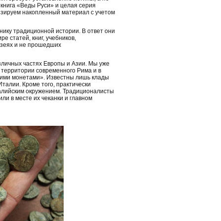
книга «Веды Руси» и целая серия
тизируем накопленный материал с учетом
ику традиционной истории. В ответ они
е статей, книг, учебников,
узеях и не прошедших
зличных частях Европы и Азии. Мы уже
на территории современного Рима и в
кими монетами». Известны лишь клады
талии. Кроме того, практически
алийским окружением. Традиционалисты
или в месте их чеканки и главном