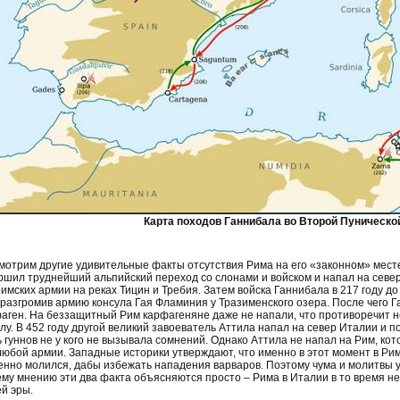
Карта походов Ганнибала во Второй Пунической
мотрим другие удивительные факты отсутствия Рима на его «законном» месте 
ршил труднейший альпийский переход со слонами и войском и напал на севе
римских армии на реках Тицин и Требия. Затем войска Ганнибала в 217 году до
 разгромив армию консула Гая Фламиния у Тразименского озера. После чего Г
аген. На беззащитный Рим карфагеняне даже не напали, что противоречит не
лу. В 452 году другой великий завоеватель Аттила напал на север Италии и 
 гуннов не у кого не вызывала сомнений. Однако Аттила не напал на Рим, ко
любой армии. Западные историки утверждают, что именно в этот момент в Рим
енно молился, дабы избежать нападения варваров. Поэтому чума и молитвы у
му мнению эти два факта объясняются просто – Рима в Италии в то время не 
й эры.