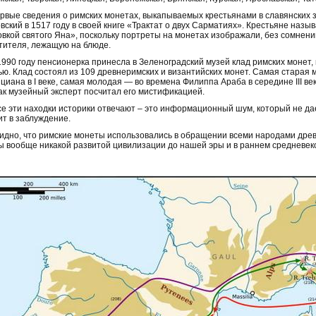
ервые сведения о римских монетах, выкапываемых крестьянами в славянских 
вский в 1517 году в своей книге «Трактат о двух Сарматиях». Крестьяне назы
овкой святого Яна», поскольку портреты на монетах изображали, без сомнен
тителя, лежащую на блюде.
 1990 году пенсионерка принесла в Зеленоградский музей клад римских монет
ью. Клад состоял из 109 древнеримских и византийских монет. Самая старая
циана в I веке, самая молодая — во времена Филиппа Араба в середине III ве
как музейный эксперт посчитал его мистификацией.
се эти находки историки отвечают – это информационный шум, который не да
ит в заблуждение.
идно, что римские монеты использовались в обращении всеми народами древне
ы вообще никакой развитой цивилизации до нашей эры и в раннем средневек