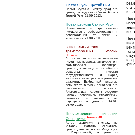
реак
Святая Русь - Третий Рим
стат
Новый субъект международного
гене
права, государство Святая Русь -
Третий Рим, 21.09.2013.
Начн
могу
Новая церковь Святой Руси
энци
Православие и христианство
инст
нуждаются в реформировании и
освобождении от ереси и
мракобесия. 21.09.2011.
Начн
писа
Этнополитическая
цент
трансформация России
толь
Новинка!!!
отсу
В статье автором исследованы
гово
глубинные процессы этнического и
фина
политического характера,
происходящие внутри российского
общества. Русская
государственность и народ
находятся на острие исторической
развилки. Выбранный властью
путь ведет в тупик обновленного
Кыргызского каганата.
Альтернатива позволит русскому
народу совершить европейский
ренессанс и избавится от
варварства и дикости. 26.08-
06.09.2025.
Происхождение династии
Новинка!!!
Сельджуков
Автор выдвинул гипотезу, по
которой султаны сельджуки
происходили из князей Рода Руси
– Рюриковичей, со временем