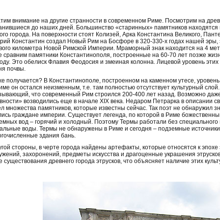
тим внимание на другие странности в современном Риме. Посмотрим на дре
анившиеся до наших дней. Большинство «старинных» памятников находятся
ого города. На поверхности стоят Колизей, Арка Константина Великого, Пант
рий Константин создал Новый Рим на Босфоре в 320-330-х годах нашей эры, 
вого километра Новой Римской Империи. Мраморный знак находится на 4 мет
е сравним памятники Константинополя, построенные на 60-70 лет позже жизн
году. Это обелиск Флавия Феодосия и змеиная колонна. Лицевой уровень этих
ня почвы.
же получается? В Константинополе, построенном на каменном утесе, уровень 
Риме он остался неизменным, т.е. там полностью отсутствует культурный слой.
зывающий, что современный Рим строился 200-400 лет назад. Возможно даж
вности» возводились еще в начале XIX века. Недаром Петрарка в описании с
л множества памятников, которые известны сейчас. Так поэт не обнаружил з
лись граждане империи. Существует легенда, по которой в Риме божественны
емных вод – горячий и холодный. Поэтому Термы работали без специального 
альные воды. Термы не обнаружены в Риме и сегодня – подземные источники с
огочисленные здания бань.
угой стороны, в черте города найдены артефакты, которые относятся к эпохе 
ужений, захоронений, предметы искусства и драгоценные украшения этрусков
е существования древнего города этрусков, что объясняет наличие этих культ