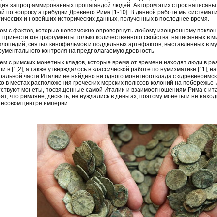
ция запрограммированных пропагандой людей. Автором этих строк написаны 
ей по вопросу атрибуции Древнего Рима [1-10]. В данной работе мы система
тических и новейших исторических данных, полученных в последнее время.
ем с фактов, которые невозможно опровергнуть любому изощренному поклонн
т привести контраргументы только количественного свойства: написанных в мир
клопедий, снятых кинофильмов и поддельных артефактов, выставленных в м
рументального контроля на предполагаемую древность.
ем с римских монетных кладов, которые время от времени находят люди в ра
ли в [1,2], а также утверждалось в классической работе по нумизматике [11], 
ральной части Италии не найдено ни одного монетного клада с «древнеримс
ко в местах расположения греческих морских полюсов-колоний на побережье И
тствуют монеты, посвященные самой Италии и взаимоотношениям Рима с ит
рят, что римляне, дескать, не нуждались в деньгах, поэтому монеты и не наход
нсовом центре империи.