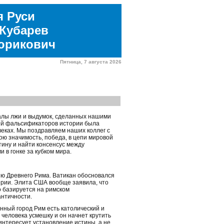
я Руси
Кубарев
юрикович
Пятница, 7 августа 2026
алы лжи и выдумок, сделанных нашими
ей фальсификаторов истории была
веках. Мы поздравляем наших коллег с
ою значимость, победа, в цепи мировой
тину и найти консенсус между
в гонке за кубком мира.
ию Древнего Рима. Ватикан обосновался
ерии. Элита США вообще заявила, что
о базируется на римском
античности.
нный город Рим есть католический и
 человека усмешку и он начнет крутить
интересует установление истины, а не