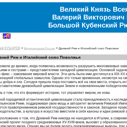
Великий Князь Все
Валерий Викторович 
Большой Кубенский Р
ий КУБАРЕВ
>
>
Модернизация России
Древний Рим и Италийский союз Поволжья
вний Рим и Италийский союз Поволжья
ожили до времен, когда появилась возможность разрушить многовековые зав
ьями и сестрами – представителями западной цивилизации. Основной задач
–фикс – завоевание мировой власти. Эта цель была ими достигнута в XIX-XX 
изацией глобальных замыслов. Однако это только временная, несмотря на св
ы добра и зла. Сегодня пришла пора поставить всё на свои места, открыть ис
ставителями древнейшей цивилизации Земли и новоявленными победителями 
ь о том, что кто формирует историю, тот управляет миром, не нова.
ной парадигмой атлантической цивилизации стала принадлежность к наслед
альянском Риме, поддерживая свою мощь и авторитет величием Римской Имп
ется правопреемником римской государственности и законов. Западное прав
нодательстве, а культура и искусство вместили в себя каноны и идеи римской 
положение о том, что Древний Рим никогда не находился в Италии, а совреме
нский проект позднего средневековья XV-XVIII веков, вызовет у образованного
цем около виска. Однако мы не будем делать преждевременные выводы. Нас 