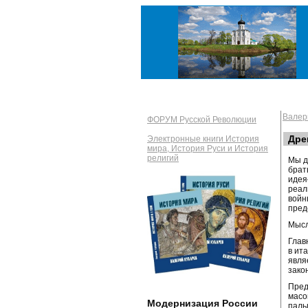
Валер
ФОРУМ Русской Революции
Дре
Электронные книги История
мира, История Руси и История
религий
Мы д
брат
идея
реал
войн
пред
Мысл
Глав
в ит
явля
зако
Пред
масо
Модернизация России
паль