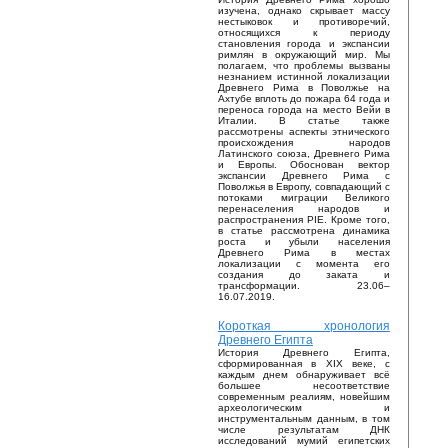
изучена, однако скрывает массу
нестыковок и противоречий,
относящихся к периоду
становления города и экспансии
римлян в окружающий мир. Мы
полагаем, что проблемы вызваны
незнанием истинной локализации
Древнего Рима в Поволжье на
Ахтубе вплоть до пожара 64 года и
переноса города на место Вейи в
Италии. В статье также
рассмотрены аспекты этнического
происхождения народов
Латинского союза, Древнего Рима
и Европы. Обоснован вектор
экспансии Древнего Рима с
Поволжья в Европу, совпадающий с
потоками миграции Великого
перенаселения народов и
распространения PIE. Кроме того,
в статье рассмотрена динамика
роста и убыли населения
Древнего Рима в местах
локализации с момента его
создания до заката и
трансформации. 23.06–
16.07.2019.
Короткая хронология
Древнего Египта
История Древнего Египта,
сформированная в XIX веке, с
каждым днем обнаруживает всё
большее несоответствие
современным реалиям, новейшим
археологическим и
инструментальным данным, в том
числе результатам ДНК
исследований мумий египетских