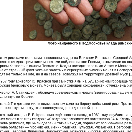
Фото найденного в Подмосковье клада римских
этом римскими монетами наполнены клады на Ближнем Востоке, в Средней Аз
ество кладов с римскими монетами найдено на юге России, в том числе на по
рном Кавказе и в южном Поволжье. Клады находят вплоть до Алтая и Монгол
нают странный факт чеканки золотых и серебряных римских монет в Боспорс
дят не только на юге, но и на севере Поволжья на территории древней Руси [1
 1957 году археолог Ю. Краснов при зачистке ямы на Бушаринском городище п
ружил бронзовую монету. Монета была хорошей сохранности, отчеканена рим
рхеолог А. Станюкович, обследуя средневековый кремль Звенигорода, нашел мо
каненную во Фракии.
иколай Т. в детстве жил в подмосковном селе на берегу небольшой реки Протв
негреческую монету, отчеканенную задолго до нашей эры.
оветский историк В. В. Кропоткин ещё полвека назад, в 1961 году, опубликова
ких монет в сотнях кладов в «Своде археологических памятников Г4-4. Клад
чень регионов, где были сделаны такие находки, поражают воображение раз
чень областей — Московская, Ленинградская, Тульская, Рязанская, Новгородс
жская, Тверская, Липецкая, Воронежская, Брянская, Курская, Ярославская, Т