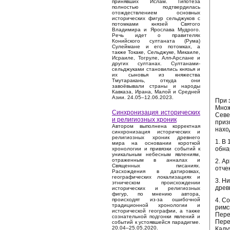
принявших Ислам. Гипотеза
полностью подтвердилась
отождествлением основных
исторических фигур сельджуков с
потомками князей Святого
Владимира и Ярослава Мудрого.
Речь идет о правителях
Конийского султаната (Рума)
Сулеймане и его потомках, а
также Токаке, Сельджуке, Микаиле,
Исраиле, Тогруле, Алп-Арслане и
других султанах. Султанами-
сельджуками становились князья и
их сыновья из княжества
Тмутаракань, откуда они
завоёвывали страны и народы
Кавказа, Ирана, Малой и Средней
Азии. 24.05–12.06.2023.
При 
Множ
Синхронизация исторических
Севе
и религиозных хроник
приз
Автором выполнена корректная
нахо
синхронизация исторических и
религиозных хроник древнего
1. В
мира на основании короткой
обна
хронологии и привязки событий к
уникальным небесным явлениям,
отраженным в анналах и
2. А
Священных писаниях.
отче
Расхождения в датировках,
географических локализациях и
3. Н
этническом происхождении
древ
исторических и религиозных
фигур, по мнению автора,
4. С
происходят из-за ошибочной
традиционной хронологии и
римс
исторической географии, а также
Пере
сознательной подгонки явлений и
Пере
событий к устоявшейся парадигме.
20.04–25.05.2020.
Калу