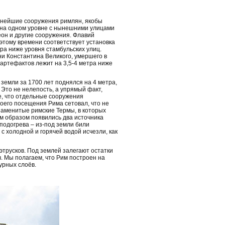
внейшие сооружения римлян, якобы
 на одном уровне с нынешними улицами
еон и другие сооружения. Флавий
этому времени соответствует установка
ра ниже уровня стамбульских улиц.
и Константина Великого, умершего в
 артефактов лежит на 3,5-4 метра ниже
земли за 1700 лет поднялся на 4 метра,
 Это не нелепость, а упрямый факт,
е, что отдельные сооружения
воего посещения Рима сетовал, что не
наменитые римские Термы, в которых
м образом появились два источника
подогрева – из-под земли били
 холодной и горячей водой исчезли, как
этрусков. Под землей залегают остатки
. Мы полагаем, что Рим построен на
урных слоёв.