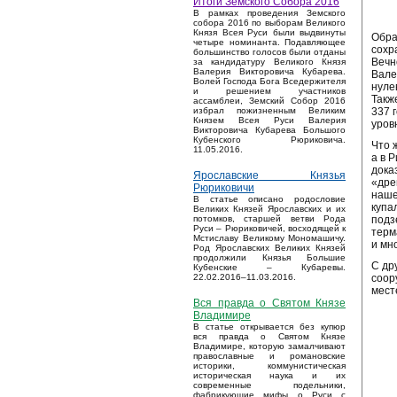
Итоги Земского Собора 2016
В рамках проведения Земского
собора 2016 по выборам Великого
Князя Всея Руси были выдвинуты
Обра
четыре номинанта. Подавляющее
сохр
большинство голосов были отданы
Вечн
за кандидатуру Великого Князя
Валерия Викторовича Кубарева.
Вале
Волей Господа Бога Вседержителя
нуле
и решением участников
Такж
ассамблеи, Земский Собор 2016
337 
избрал пожизненным Великим
Князем Всея Руси Валерия
уров
Викторовича Кубарева Большого
Кубенского Рюриковича.
Что 
11.05.2016.
а в 
дока
Ярославские Князья
«дре
Рюриковичи
наше
В статье описано родословие
купа
Великих Князей Ярославских и их
подз
потомков, старшей ветви Рода
Руси – Рюриковичей, восходящей к
терм
Мстиславу Великому Мономашичу.
и мн
Род Ярославских Великих Князей
продолжили Князья Большие
С др
Кубенские – Кубаревы.
соор
22.02.2016–11.03.2016.
мест
Вся правда о Святом Князе
Владимире
В статье открывается без купюр
вся правда о Святом Князе
Владимире, которую замалчивают
православные и романовские
историки, коммунистическая
историческая наука и их
современные подельники,
фабрикующие мифы о Руси с