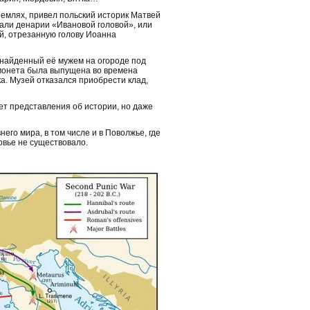
землях, привел польский историк Матвей
вали денарии «Ивановой головой», или
ий, отрезанную голову Иоанна
, найденный её мужем на огороде под
 монета была выпущена во времена
ка. Музей отказался приобрести клад,
ет представления об истории, но даже
го мира, в том числе и в Поволжье, где
овье не существовало.