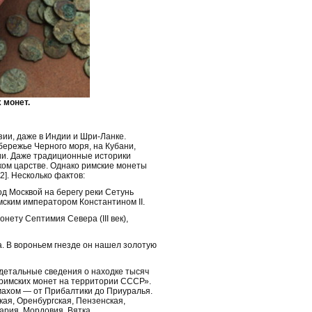
 монет.
ии, даже в Индии и Шри-Ланке.
бережье Черного моря, на Кубани,
ии. Даже традиционные историки
ком царстве. Однако римские монеты
2]. Несколько фактов:
од Москвой на берегу реки Сетунь
ским императором Константином II.
нету Септимия Севера (III век),
а. В вороньем гнезде он нашел золотую
л детальные сведения о находке тысяч
ы римских монет на территории СССР».
махом — от Прибалтики до Приуралья.
кая, Оренбургская, Пензенская,
атария, Мордовия, Вятка…