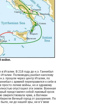
 войне.
в Италии. В 218 году до н.э. Ганнибал
р Италии. Полководец разбил наголову
 н.э. прошли через центр Италии, по
аннибал с армией переправился к себе в
 просто логике войны, но и здравому
полностью опустошил эти земли. Военная
торый представлял собой лакомый кусок
е свирепствовала чума, а Ватикан
берегли Вечный город от разорения. По
было, ни до нашей эры, ни в V веке