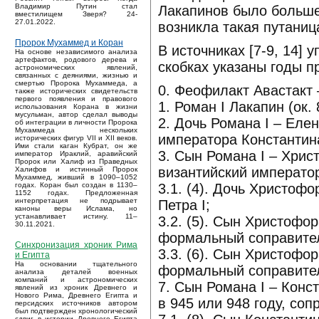
Владимир Путин стал
Лакапинов было больше
вместилищем Зверя? 24-
27.01.2022.
возникла такая путаниц
Пророк Мухаммед и Коран
В источниках [7-9, 14]
На основе независимого анализа
артефактов, родового дерева и
скобках указаны годы п
астрономических явлений,
связанных с деяниями, жизнью и
смертью Пророка Мухаммеда, а
0. Феофилакт Авастакт
также исторических свидетельств
первого появления и правового
1. Роман I Лакапин (ок
использования Корана в жизни
мусульман, автор сделал выводы
2. Дочь Романа I – Елен
об интеграции в личности Пророка
Мухаммеда нескольких
императора Константина
исторических фигур VII и XII веков.
Ими стали каган Кубрат, он же
3. Сын Романа I – Хрис
император Ираклий, аравийский
Пророк или Халиф из Праведных
византийский император
Халифов и истинный Пророк
Мухаммед, живший в 1090–1052
3.1. (4). Дочь Христоф
годах. Коран был создан в 1130–
1152 годах. Предложенная
интерпретация не подрывает
Петра I;
каноны веры Ислама, но
устанавливает истину. 11–
3.2. (5). Сын Христофо
30.11.2021.
формальный соправитель
Синхронизация хроник Рима
3.3. (6). Сын Христофо
и Египта
На основании тщательного
формальный соправитель
анализа деталей военных
компаний и астрономических
7. Сын Романа I – Конс
явлений из хроник Древнего и
Нового Рима, Древнего Египта и
в 945 или 948 году, соп
персидских источников автором
был подтвержден хронологический
сдвиг в истории Древнего Египта