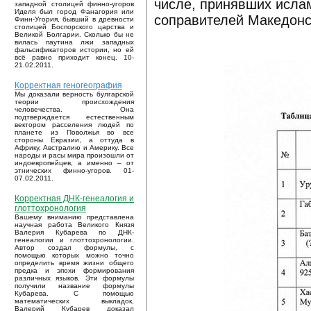
числе, принявших ислам
западной столицей финно-угоров
Иделя был город Фанагория или
соправителей Македонс
Финн-Угория, бывший в древности
столицей Боспорского царства и
Великой Болгарии. Сколько бы не
вилась паутина лжи западных
фальсификаторов истории, но ей
всё равно приходит конец. 10-
21.02.2011.
Корректная геногеография
Мы доказали верность булгарской
теории происхождения
человечества. Она
подтверждается естественным
вектором расселения людей по
планете из Поволжья во все
стороны Евразии, а оттуда в
Африку, Австралию и Америку. Все
народы и расы мира произошли от
индоевропейцев, а именно – от
этнических финно-угоров. 01-
07.02.2011.
Корректная ДНК-генеалогия и
глоттохронология
Вашему вниманию представлена
научная работа Великого Князя
Валерия Кубарева по ДНК-
генеалогии и глоттохронологии.
Автор создал формулы, с
помощью которых можно точно
определить время жизни общего
предка и эпохи формирования
различных языков. Эти формулы
получили название формулы
Кубарева. С помощью
математических выкладок,
Валерий Кубарев доказал