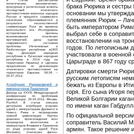
В статье рассмотрены
политические, экономические,
брака Рюрика и сестры 
культурные и религиозные аспекты
последствий этнического
основании мы утверждае
противостояния коренных народов
России и пришлого славянского
племянник Рюрик – Лачи
населения, образовавшегося в
результате насильственной
быть императором Рима 
славянизации Руси во времена
монгольского ига. Исследованы
выбрал себе в соправит
исторические причины
возникновения этнических
восстановлении на трон
противоречий, даны оценки
современного состояния
годов. По летописным 
проблемы (Чечелевская и
Люботинская республики в1905
участвовали в военной 
году, Донецкая народная
республика и Луганская народная
республика в 2014 году на
Царьграде в 867 году с
территории Украины) и сделаны
предложения по деэскалации
этнического противостояния на
Датировки смерти Рюрика
территории Евразии. 09.06 –
05.07.2014.
русским летописям немн
бежать из Европы в Ити
Атрибуция Рюриковичей и
императоров Лакапинов
горя. Его сына Игоря п
Доклад на XXVIII Международной
конференции по проблемам
Великой Болгарии каган
Цивилизации, 26.04.2014, Москва,
РосНоУ. В статье описана
по имени каган Габдулл
детальная атрибуция угорских
царей с императорами Древнего и
Нового Рима и патриархами
По официальной версии
земной цивилизации. Научно
доказано происхождения всех
соправитель Василий М
патриархов монотеизма и
императоров Флавиев и Лакапинов
армян. Такое решение 
из рода угорских царей Руси
(Великих), этнических финно-