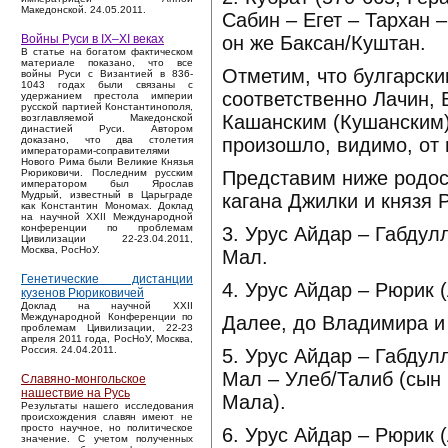
Македонской. 24.05.2011.
Сабин – Егет – Тархан 
он же Баксан/Куштан.
Войны Руси в IX–XI веках
В статье на богатом фактическом
материале показано, что все
Отметим, что булгарск
войны Руси с Византией в 836-
1043 годах были связаны с
соответственно Лачин, 
удержанием престола империи
русской партией Константинополя,
Кашанским (Кушанским) 
возглавляемой Македонской
династией Руси. Автором
произошло, видимо, от 
доказано, что два столетия
императорами-соправителями
Нового Рима были Великие Князья
Представим ниже родос
Рюриковичи. Последним русским
императором был Ярослав
Мудрый, известный в Царьграде
кагана Джилки и князя 
как Константин Мономах. Доклад
на научной XXII Международной
конференции по проблемам
3. Урус Айдар – Габдул
Цивилизации 22-23.04.2011,
Москва, РосНоУ.
Мал.
Генетические дистанции
4. Урус Айдар – Рюрик (
кузенов Рюриковичей
Доклад на научной XXII
Международной Конференции по
Далее, до Владимира и
проблемам Цивилизации, 22-23
апреля 2011 года, РосНоУ, Москва,
Россия. 24.04.2011.
5. Урус Айдар – Габдул
Мал – Улеб/Талиб (сын
Славяно-монгольское
нашествие на Русь
Мала).
Результаты нашего исследования
происхождения славян имеют не
просто научное, но политическое
6. Урус Айдар – Рюрик 
значение. С учетом полученных