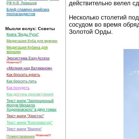
действительно велел сд
РФ Н.В. Левашов
Блеф славяно-арийских
пропагандистов
Несколько столетий по
сосудом во время обря
Мысли вслух: Советы
Золотой Орды.
Книга "Веды Руси"
Медитация Куба для мужчин
Медитация Кубина для
женщин
Экосистема Easy Access
Новинка!!!
«Молния над Ватиканом»
Как бросить курить
Как бросить пить
Как похудеть
Как достичь просветления
Текст книги "Запрещенный
форум Михаила
Ходорковского" в двух томах
Текст книги "Христос"
Текст книги "Консерватор"
Текст книги "Варяги"
Новинка!!!
Пожертвования