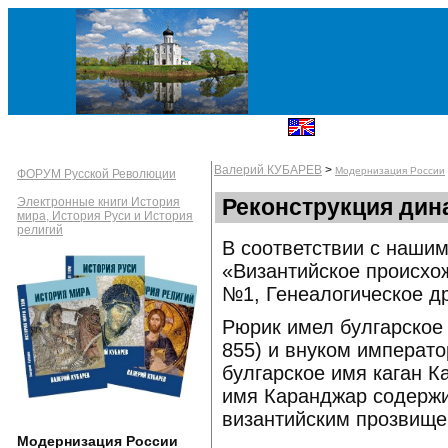
Валерий КУБАРЕВ
>
Модернизация России
ФОРУМ Русской Революции
Реконструкция дина
Электронные книги История
мира, История Руси и История
религий
В соответствии с наши
«Византийское происхо
№1, Генеалогическое д
Рюрик имел булгарское 
855) и внуком императо
булгарское имя каган К
имя Каранджар содержи
византийским прозвище
Модернизация России