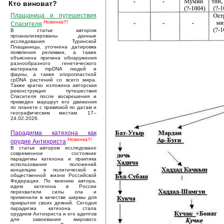
Кто виноват?
Плащаница и путешествия
Новинка!!!
Спасителя
В статье автором
проанализированы данные
исследования Туринской
Плащаницы, уточнена датировка
появления реликвии, а также
объяснена причина обнаружения
разнообразного генетического
материала mpDNA людей и
фауны, а также хлоропластной
cpDNA растений со всего мира.
Также кратко изложена авторская
реконструкция путешествия
Спасителя после воскрешения и
приведен маршрут его движения
по планете с привязкой по датам и
географическим местам. 17–
24.02.2026.
Парадигма катехона как
Новинка!!!
орудие Антихриста
В статье автором исследовано
современное состояние
парадигмы катехона и практика
использования положений
концепции в политической и
общественной жизни Российской
Федерации. По мнению автора,
идею катехона в России
перехватили силы зла и
применили в качестве ширмы для
прикрытия своих деяний. Сегодня
парадигма катехона стала
орудием Антихриста и его адептов
для завоевания мирового