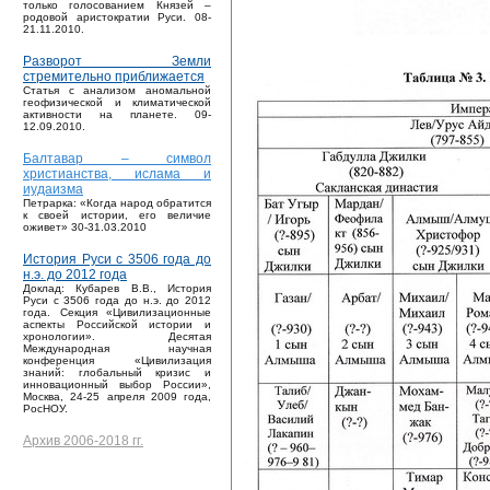
только голосованием Князей –
родовой аристократии Руси. 08-
21.11.2010.
Разворот Земли
стремительно приближается
Статья с анализом аномальной
геофизической и климатической
активности на планете. 09-
12.09.2010.
Балтавар – символ
христианства, ислама и
иудаизма
Петрарка: «Когда народ обратится
к своей истории, его величие
оживет» 30-31.03.2010
История Руси с 3506 года до
н.э. до 2012 года
Доклад: Кубарев В.В., История
Руси с 3506 года до н.э. до 2012
года. Секция «Цивилизационные
аспекты Российской истории и
хронологии». Десятая
Международная научная
конференция «Цивилизация
знаний: глобальный кризис и
инновационный выбор России»,
Москва, 24-25 апреля 2009 года,
РосНОУ.
Архив 2006-2018 гг.