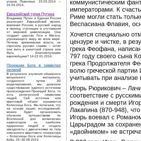
коммунистическим фант
угоров Поволжья. 23.03.2014 –
24.04.2014.
императорами. К счаст
Евразийский тупик Путина
Риме могли стать тольк
Владимир Путин и Единая Россия
реализуют Евразийский проект,
Веспасиана Флавия, ос
вовлекая Россию и русский народ
в период стагнации и отставания
от мировой цивилизации. Они
Хочется специально отм
создают царство Гога и Магога,
угрожающего миру во всем мире.
цензуре и чистке, в ре
Почему кремлевская власть не
спросила русских славян – хотят
грека Феофана, написа
они жить в азиатской стране или
быть благополучными
797 году своего сына Ко
европейцами? 14-22.01.2014.
грека Продолжателя Фе
Проекции Бога в символах
волю греческой партии 
религий
В результате изучения обширного
учитывать при анализе 
визуального материала,
созданного путем 3D
моделирования, мы доказали
Игорь Рюрикович – Лачи
существование единого источника
происхождения Проекций Бога, то
соответствие с русским
есть религиозной символики
людей. Сей источник или
рождения и смерти Иго
квантовый объект называется
Колесница Бога. Мы полагаем, что
Лакапина (870-948), чт
на основе наших исследований,
можно будет организовать
Игорь воевал с Романом
обучение путешествиям по
Вселенной для космических
навигаторов из наиболее
Царьградом за сохранен
одаренных людей и создать
звездолеты с двигателями по типу
«двойником» не встреча
описанного квантового генератора
– Колесницы Бога или Колесницы
Куба. 25–30.08.2013.