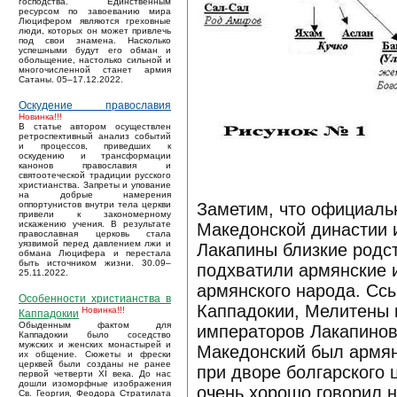
господства. Единственным
ресурсом по завоеванию мира
Люцифером являются греховные
люди, которых он может привлечь
под свои знамена. Насколько
успешными будут его обман и
обольщение, настолько сильной и
многочисленной станет армия
Сатаны. 05–17.12.2022.
Оскудение православия
Новинка!!!
В статье автором осуществлен
ретроспективный анализ событий
и процессов, приведших к
оскудению и трансформации
канонов православия и
святоотеческой традиции русского
христианства. Запреты и упование
на добрые намерения
Заметим, что официальн
оппортунистов внутри тела церкви
привели к закономерному
искажению учения. В результате
Македонской династии и
православная церковь стала
уязвимой перед давлением лжи и
Лакапины близкие родс
обмана Люцифера и перестала
быть источником жизни. 30.09–
подхватили армянские и
25.11.2022.
армянского народа. Ссы
Особенности христианства в
Каппадокии, Мелитены 
Новинка!!!
Каппадокии
Обыденным фактом для
императоров Лакапинов
Каппадокии было соседство
мужских и женских монастырей и
Македонский был армян
их общение. Сюжеты и фрески
церквей были созданы не ранее
при дворе болгарского 
первой четверти XI века. До нас
дошли изоморфные изображения
очень хорошо говорил н
Св. Георгия, Феодора Стратилата