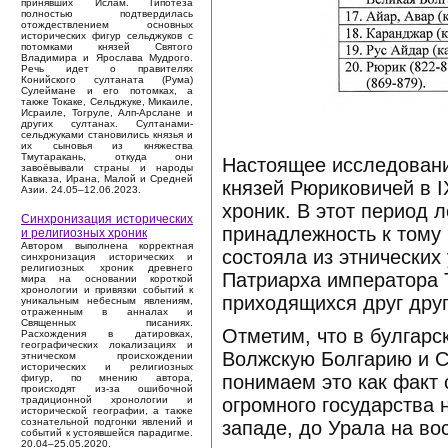
принявших Ислам. Гипотеза
полностью подтвердилась
отождествлением основных
исторических фигур сельджуков с
потомками князей Святого
Владимира и Ярослава Мудрого.
Речь идет о правителях
Конийского султаната (Рума)
Сулеймане и его потомках, а
также Токаке, Сельджуке, Микаиле,
Исраиле, Тогруле, Алп-Арслане и
других султанах. Султанами-
сельджуками становились князья и
их сыновья из княжества
Тмутаракань, откуда они
Настоящее исследовани
завоёвывали страны и народы
Кавказа, Ирана, Малой и Средней
князей Рюриковичей в IX
Азии. 24.05–12.06.2023.
хроник. В этот период 
Синхронизация исторических
принадлежность к тому 
и религиозных хроник
Автором выполнена корректная
состояла из этнических
синхронизация исторических и
религиозных хроник древнего
Патриарха императора 
мира на основании короткой
хронологии и привязки событий к
приходящихся друг дру
уникальным небесным явлениям,
отраженным в анналах и
Священных писаниях.
Отметим, что в булгарс
Расхождения в датировках,
географических локализациях и
Волжскую Болгарию и С
этническом происхождении
исторических и религиозных
понимаем это как факт 
фигур, по мнению автора,
происходят из-за ошибочной
огромного государства 
традиционной хронологии и
исторической географии, а также
сознательной подгонки явлений и
западе, до Урала на во
событий к устоявшейся парадигме.
20.04–25.05.2020.