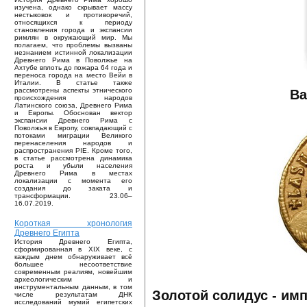
изучена, однако скрывает массу
нестыковок и противоречий,
относящихся к периоду
становления города и экспансии
римлян в окружающий мир. Мы
полагаем, что проблемы вызваны
незнанием истинной локализации
Древнего Рима в Поволжье на
Ахтубе вплоть до пожара 64 года и
переноса города на место Вейи в
Италии. В статье также
рассмотрены аспекты этнического
Ва
происхождения народов
Латинского союза, Древнего Рима
и Европы. Обоснован вектор
экспансии Древнего Рима с
Поволжья в Европу, совпадающий с
потоками миграции Великого
перенаселения народов и
распространения PIE. Кроме того,
в статье рассмотрена динамика
роста и убыли населения
Древнего Рима в местах
локализации с момента его
создания до заката и
трансформации. 23.06–
16.07.2019.
Короткая хронология
Древнего Египта
История Древнего Египта,
сформированная в XIX веке, с
каждым днем обнаруживает всё
большее несоответствие
современным реалиям, новейшим
археологическим и
инструментальным данным, в том
Золотой солидус - им
числе результатам ДНК
исследований мумий египетских