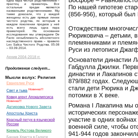
Босфоре – Равноапосто
одна пара чистых родственников –
праотец и праматерь. Все
По нашей гипотезе ста
остальные предки являются
названными родственниками. Мы
(856-956), который был
также доказали, что у каждой
женщины есть две прямые линии
чистого родства, по которым в
каждом поколении предков у неё
Отождествим многочисл
есть всего лишь одна пара
праматерей. На основании
Рюриковича – детьми, в
исследования мы утверждаем De
Facto незыблемость абсолютного
племянниками и племя
наследственного права – правило
Lex Salica Чистого Родства. 05.08
Руси из летописи Джагф
– 03.09.2014.
Архив 2004-2018 гг.
Основатели династии Ла
Габдулла Джилки. Пер
Продолжение следует...
династии и Лакапинов с
Мысли вслух: Религия
879/882 годах. Следую
Евангелие Руси
стали дети Рюрика и Д
Новинка!!!
Свет и тьма
потомки в X веке.
Ковид агент Апокалипсиса
Новинка!!!
Романа I Лакапина мы 
Датировка Нового Завета
исторических персонаже
Апостолы Христа
участие в одних войнах
Красный петух в языческой
России
военной силе, чтобы от
Кремль Ростова Великого
941-944 годов закончил
Башня Христа в Галате