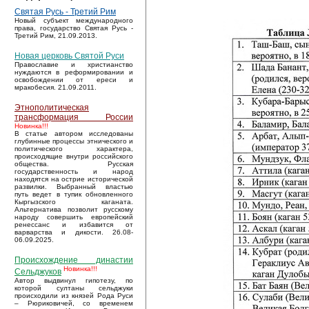
Святая Русь - Третий Рим
Новый субъект международного
права, государство Святая Русь -
Третий Рим, 21.09.2013.
Новая церковь Святой Руси
Православие и христианство
нуждаются в реформировании и
освобождении от ереси и
мракобесия. 21.09.2011.
Этнополитическая
трансформация России
Новинка!!!
В статье автором исследованы
глубинные процессы этнического и
политического характера,
происходящие внутри российского
общества. Русская
государственность и народ
находятся на острие исторической
развилки. Выбранный властью
путь ведет в тупик обновленного
Кыргызского каганата.
Альтернатива позволит русскому
народу совершить европейский
ренессанс и избавится от
варварства и дикости. 26.08-
06.09.2025.
Происхождение династии
Новинка!!!
Сельджуков
Автор выдвинул гипотезу, по
которой султаны сельджуки
происходили из князей Рода Руси
– Рюриковичей, со временем