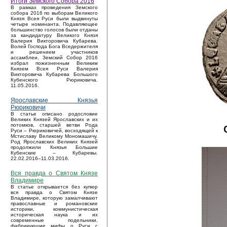
Итоги Земского Собора 2016
В рамках проведения Земского
собора 2016 по выборам Великого
Князя Всея Руси были выдвинуты
четыре номинанта. Подавляющее
большинство голосов были отданы
за кандидатуру Великого Князя
Валерия Викторовича Кубарева.
Волей Господа Бога Вседержителя
и решением участников
ассамблеи, Земский Собор 2016
избрал пожизненным Великим
Князем Всея Руси Валерия
Викторовича Кубарева Большого
Кубенского Рюриковича.
11.05.2016.
Ярославские Князья
Рюриковичи
В статье описано родословие
Великих Князей Ярославских и их
потомков, старшей ветви Рода
Руси – Рюриковичей, восходящей к
Мстиславу Великому Мономашичу.
Род Ярославских Великих Князей
продолжили Князья Большие
Кубенские – Кубаревы.
22.02.2016–11.03.2016.
Вся правда о Святом Князе
Владимире
В статье открывается без купюр
вся правда о Святом Князе
Владимире, которую замалчивают
православные и романовские
историки, коммунистическая
историческая наука и их
современные подельники,
фабрикующие мифы о Руси с