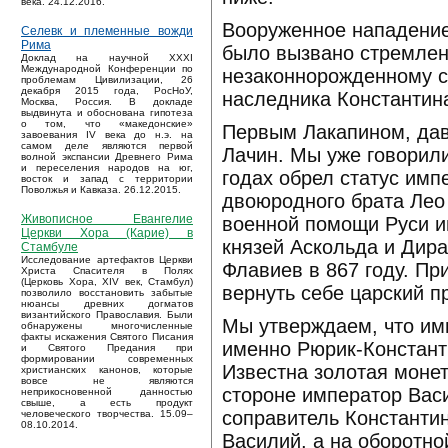
века. 24.12.2016.
Вооруженное нападение
Селевк и племенные вожди
Рима
было вызвано стремлен
Доклад на научной XXXI
Международной Конференции по
незаконнорожденному с
проблемам Цивилизации, 26
декабря 2015 года, РосНоУ,
наследника Константина
Москва, Россия. В докладе
выдвинута и обоснована гипотеза
о том, что «македонские»
Первым Лакапином, дав
завоевания IV века до н.э. на
самом деле являются первой
Лачин. Мы уже говорили
волной экспансии Древнего Рима
и переселения народов на юг,
годах обрел статус имп
восток и запад с территории
Поволжья и Кавказа. 26.12.2015.
двоюродного брата Лео
Живописное Евангелие
военной помощи Руси и
Церкви Хора (Карие) в
князей Аскольда и Дира
Стамбуле
Исследование артефактов Церкви
Флавиев в 867 году. Пр
Христа Спасителя в Полях
(Церковь Хора, XIV век, Стамбул)
вернуть себе царский п
позволило восстановить забытые
нюансы древних догматов
византийского Православия. Были
Мы утверждаем, что им
обнаружены многочисленные
факты искажения Святого Писания
именно Рюрик-Константи
и Святого Предания при
формировании современных
Известна золотая монет
христианских канонов, которые
вовсе не являются
стороне император Васи
неприкосновенной данностью
свыше, а есть продукт
соправитель Константин
человеческого творчества. 15.09–
08.10.2014.
Василий, а на оборотно