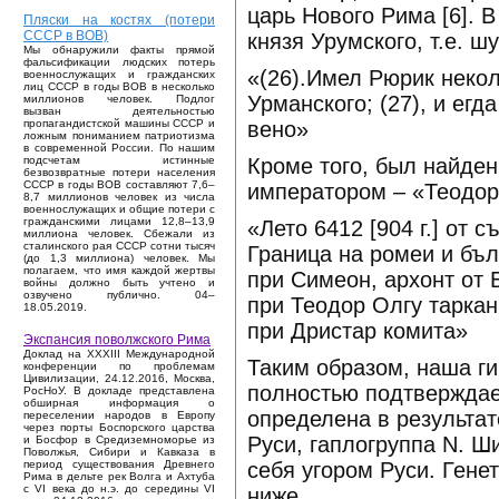
царь Нового Рима [6]. 
Пляски на костях (потери
СССР в ВОВ)
князя Урумского, т.е. 
Мы обнаружили факты прямой
фальсификации людских потерь
«(26).Имел Рюрик некол
военнослужащих и гражданских
лиц СССР в годы ВОВ в несколько
Урманского; (27), и ег
миллионов человек. Подлог
вызван деятельностью
вено»
пропагандистской машины СССР и
ложным пониманием патриотизма
в современной России. По нашим
Кроме того, был найден
подсчетам истинные
безвозвратные потери населения
СССР в годы ВОВ составляют 7,6–
императором – «Теодор
8,7 миллионов человек из числа
военнослужащих и общие потери с
гражданскими лицами 12,8–13,9
«Лето 6412 [904 г.] от 
миллиона человек. Сбежали из
сталинского рая СССР сотни тысяч
Граница на ромеи и бъл
(до 1,3 миллиона) человек. Мы
полагаем, что имя каждой жертвы
при Симеон, архонт от 
войны должно быть учтено и
озвучено публично. 04–
при Теодор Олгу таркан
18.05.2019.
при Дристар комита»
Экспансия поволжского Рима
Доклад на XXXIII Международной
Таким образом, наша г
конференции по проблемам
Цивилизации, 24.12.2016, Москва,
полностью подтверждае
РосНоУ. В докладе представлена
обширная информация о
определена в результат
переселении народов в Европу
через порты Боспорского царства
Руси, гаплогруппа N. Ш
и Босфор в Средиземноморье из
Поволжья, Сибири и Кавказа в
себя угором Руси. Гене
период существования Древнего
Рима в дельте рек Волга и Ахтуба
с VI века до н.э. до середины VI
ниже.