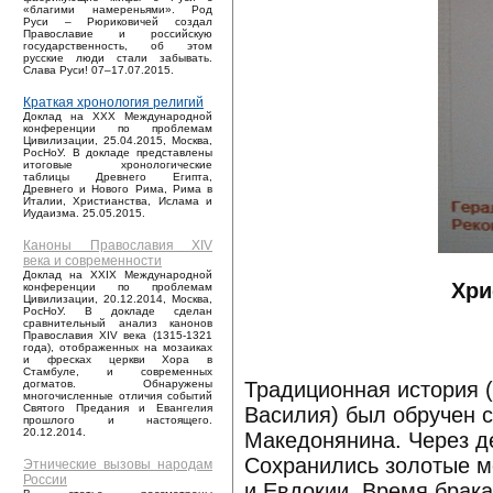
«благими намереньями». Род
Руси – Рюриковичей создал
Православие и российскую
государственность, об этом
русские люди стали забывать.
Слава Руси! 07–17.07.2015.
Краткая хронология религий
Доклад на XXX Международной
конференции по проблемам
Цивилизации, 25.04.2015, Москва,
РосНоУ. В докладе представлены
итоговые хронологические
таблицы Древнего Египта,
Древнего и Нового Рима, Рима в
Италии, Христианства, Ислама и
Иудаизма. 25.05.2015.
Каноны Православия XIV
века и современности
Доклад на XXIX Международной
Хри
конференции по проблемам
Цивилизации, 20.12.2014, Москва,
РосНоУ. В докладе сделан
сравнительный анализ канонов
Православия XIV века (1315-1321
года), отображенных на мозаиках
и фресках церкви Хора в
Стамбуле, и современных
Традиционная история (
догматов. Обнаружены
многочисленные отличия событий
Святого Предания и Евангелия
Василия) был обручен 
прошлого и настоящего.
20.12.2014.
Македонянина. Через де
Сохранились золотые м
Этнические вызовы народам
России
и Евдокии. Время брака