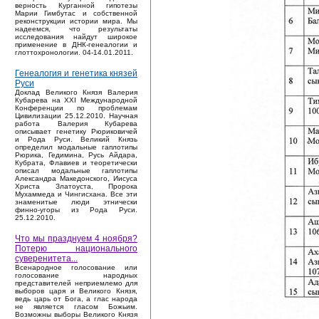
верность Курганной гипотезы
Марии Гимбутас и собственной
реконструкции истории мира. Мы
надеемся, что результаты
исследования найдут широкое
применение в ДНК-генеалогии и
глоттохронологии. 04-14.01.2011.
Генеалогия и генетика князей
Руси
Доклад Великого Князя Валерия
Кубарева на XXI Международной
Конференции по проблемам
Цивилизации 25.12.2010. Научная
работа Валерия Кубарева
описывает генетику Рюриковичей
и Рода Руси. Великий Князь
определил модальные гаплотипы
Рюрика, Гедимина, Русь Айдара,
Кубрата, Флавиев и теоретически
описал модальные гаплотипы
Александра Македонского, Иисуса
Христа Златоуста, Пророка
Мухаммеда и Чингисхана. Все эти
знаменитые люди этнически
финно-угоры из Рода Руси.
25.12.2010.
Что мы празднуем 4 ноября?
Потерю национального
суверенитета...
Bсенародное голосование или
голосование народных
представителей неприемлемо для
выборов царя и Великого Князя,
ведь царь от Бога, а глас народа
не является гласом Божьим.
Возможны выборы Великого Князя