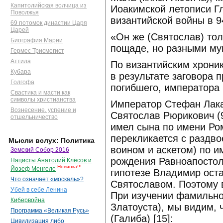
Капитолийская волчица из
Иоакимской летописи Г
Поволжья
византийской войны в 94
69 потомок династии Царя
Царей
«Он же (Святослав) тол
Биография Марии
пощаде, но разными му
Гермес Трисмегист
Аттила
По византийским хроник
Кубара
в результате заговора п
Голгофа
погибшего, императора
Свастика и масти как
символы христианства
Император Стефан Лака
Вознесение, успение и
Святослав Рюрикович (9
отшельничество
имел сына по имени Ром
перекликается с раздв
Мысли вслух: Политика
воином и аскетом) по и
Земский Собор 2016
рождения Равноапостол
Нацисты Анатолий Клёсов и
Новинка!!!
Йозеф Менгеле
гипотезе Владимир оста
Что означает «москаль»?
Святославом. Поэтому 
Убей в себе Ленина
При изучении фамильно
Кибервойна
Златоуста), мы видим, 
Программа «Великая Русь»
(Галиба) [15]:
Цивилизация либо