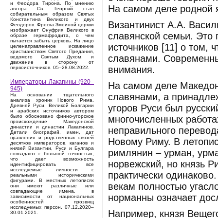
и Феодора Тирона. По мнению
На самом деле родной я
автора Св. Георгий стал
собирательным образом Святых
Константина Великого и двух
Византинист А.А. Васил
Феодоров. Фреска Змеиной церкви
изображает Онуфрия Великого в
славянской семьи. Это
образе гермафродита, о чем
пытается забыть церковь. На лицо
источников [11] о том,
целенаправленное искажение
христианством Святого Предания,
славянами. Современны
ведомого Святым Духом, и
движение в сторону от
внимания.
первоисточников. 05–28.08.2022.
Императоры Лакапины (920–
На самом деле Македон
945)
славянами, а принадлеж
На основании тщательного
анализа хроник Нового Рима,
угоров Руси был русский
Древней Руси, Великой Болгарии
и арабских источников автором
было обосновано финно-угорское
многочисленных работа
происхождение Македонской
династии и династии Лакапинов.
неправильного перевода
Детали биографий, имен, дат
правления и родственных связей
Новому Риму. В летопис
десятков императоров, каганов и
князей Византии, Руси и Булгара
римлянин – урман, урма
совпадают с большой точностью,
что дает возможность
норвежский, но князь Р
идентифицировать все
исследуемые личности с
практически одинаково.
реальными историческими
фигурами. В местных летописях
векам полностью угасло
они имеют различные или
совпадающие имена, в
норманны означает дос
зависимости от национальных
особенностей прозвищ
исследуемых персон. 07.12.2020–
Например, князя Вещего
30.01.2021.