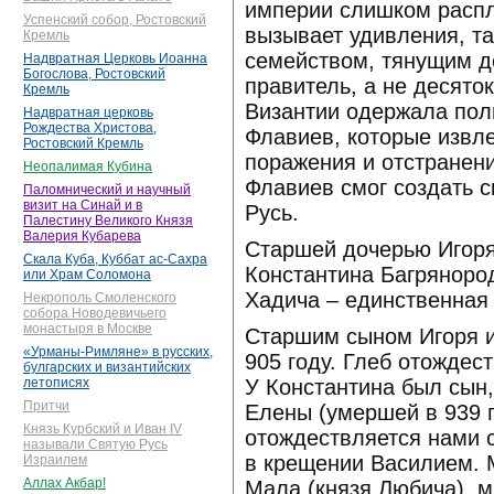
империи слишком распл
Успенский собор, Ростовский
вызывает удивления, т
Кремль
семейством, тянущим д
Надвратная Церковь Иоанна
Богослова, Ростовский
правитель, а не десято
Кремль
Византии одержала пол
Надвратная церковь
Рождества Христова,
Флавиев, которые извл
Ростовский Кремль
поражения и отстранени
Неопалимая Кубина
Флавиев смог создать с
Паломнический и научный
визит на Синай и в
Русь.
Палестину Великого Князя
Валерия Кубарева
Старшей дочерью Игоря
Скала Куба, Куббат ас-Сахра
Константина Багрянород
или Храм Соломона
Хадича – единственная 
Некрополь Смоленского
собора Новодевичьего
монастыря в Москве
Старшим сыном Игоря и 
«Урманы-Римляне» в русских,
905 году. Глеб отождес
булгарских и византийских
У Константина был сын,
летописях
Притчи
Елены (умершей в 939 
Князь Курбский и Иван IV
отождествляется нами 
называли Святую Русь
в крещении Василием. 
Израилем
Аллах Акбар!
Мала (князя Любича), 