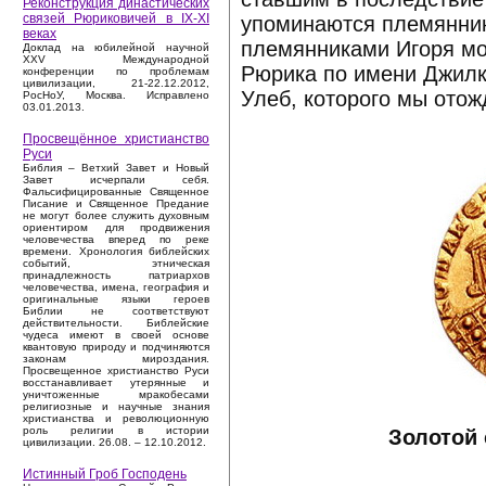
Реконструкция династических
связей Рюриковичей в IX-XI
упоминаются племянник
веках
племянниками Игоря мо
Доклад на юбилейной научной
XXV Международной
Рюрика по имени Джилк
конференции по проблемам
цивилизации, 21-22.12.2012,
Улеб, которого мы отож
РосНоУ, Москва. Исправлено
03.01.2013.
Просвещённое христианство
Руси
Библия – Ветхий Завет и Новый
Завет исчерпали себя.
Фальсифицированные Священное
Писание и Священное Предание
не могут более служить духовным
ориентиром для продвижения
человечества вперед по реке
времени. Хронология библейских
событий, этническая
принадлежность патриархов
человечества, имена, география и
оригинальные языки героев
Библии не соответствуют
действительности. Библейские
чудеса имеют в своей основе
квантовую природу и подчиняются
законам мироздания.
Просвещенное христианство Руси
восстанавливает утерянные и
уничтоженные мракобесами
религиозные и научные знания
христианства и революционную
роль религии в истории
Золотой 
цивилизации. 26.08. – 12.10.2012.
Истинный Гроб Господень