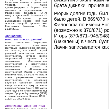
булгарских каганов с династией
брата Джилки, принявш
Флавиев, а также
идентифицировать Рюрика, его
потомков и родственников с
Рюрик долгие годы был 
Македонской династией (IX–XI
века) и династией Лакапинов (X
было детей. В 869/870 
век). Последним русским
императором Нового Рима был
Философа по имени Енви
Ярослав Мудрый, тронное имя
Константин Мономах. 11.09–
(возможно в 870/871) 
21.10.2019.
Игорь (870/871–945/948
Хронология
монотеистических религий
(Лакапены) в честь бул
Автор отождествил Патриархов
монотеизма с известными
Лачин записывается как 
фигурами человеческой истории.
Он доказал, что самой старой
религией монотеизма является
христианство, которое имело
теоретический характер в I
тысячелетии (Ветхозаветное
христианство) и практическое
воплощение в начале II
тысячелетия (Новозаветное
христианство). Ислам и иудаизм
возникли лишь в начале VII века и
стали радикальными ветвями
христианства. На основании
изучения солнечных затмений
автор определил дату и место
распятия Иисуса Христа (18 марта
1010 года в Константинополе), год
смерти Пророка Мухаммеда (1152)
и период создания Корана (1130–
1152). 01–27.08.2019.
Локализация Древнего Рима
История Древнего Рима хорошо