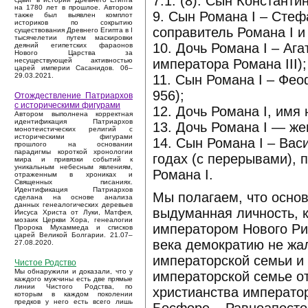
7.1. (8). Сын Константи
на 1780 лет в прошлое. Автором
9. Сын Романа I – Сте
также был выявлен комплот
историков по сокрытию
соправитель Романа I и 
существования Древнего Египта в I
тысячелетии путем маскировки
10. Дочь Романа I – Аг
деяний египетских фараонов
Нового Царства за
императора Романа III);
несуществующей активностью
царей империи Сасанидов. 06–
29.03.2021.
11. Сын Романа I – Фе
956);
Отождествление Патриархов
с историческими фигурами
12. Дочь Романа I, имя 
Автором выполнена корректная
идентификация Патриархов
13. Дочь Романа I — ж
монотеистических религий с
историческими фигурами
14. Сын Романа I – Ва
прошлого на основании
парадигмы короткой хронологии
годах (с перерывами), 
мира и привязки событий к
уникальным небесным явлениям,
Романа I.
отраженным в хрониках и
Священных писаниях.
Идентификация Патриархов
Мы полагаем, что осно
сделана на основе анализа
данных генеалогических деревьев
выдуманная личность, к
Иисуса Христа от Луки, Матфея,
мозаик Церкви Хора, генеалогии
императором Нового Рим
Пророка Мухаммеда и списков
царей Великой Болгарии. 21.07–
века демократию не жа
27.08.2020.
императорской семьи и 
Чистое Родство
Мы обнаружили и доказали, что у
императорской семье о
каждого мужчины есть две прямые
линии Чистого Родства, по
христианства императо
которым в каждом поколении
предков у него есть всего лишь