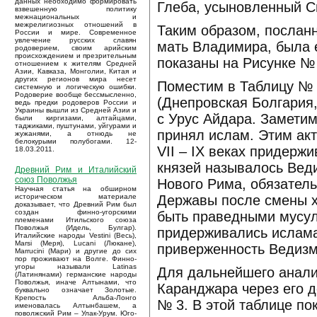
данных необходимо формировать
Глеба, усыновленный С
взвешенную политику
межнациональных и
межрелигиозных отношений в
Таким образом, послан
России и мире. Современное
увлечение русских славян
мать Владимира, была е
родоверием, своим арийским
происхождением и презрительным
показаны на Рисунке № 
отношением к жителям Средней
Азии, Кавказа, Монголии, Китая и
других регионов мира несет
Поместим в Таблицу № 
системную и логическую ошибки.
Родоверие вообще бессмысленно,
(Днепровская Болгария,
ведь предки родоверов России и
Украины вышли из Средней Азии и
с Урус Айдара. Заметим
были киргизами, алтайцами,
таджиками, пуштунами, уйгурами и
принял ислам. Этим ак
жужанями, а отнюдь не
белокурыми полубогами. 12-
VII – IX веках придерж
18.03.2011.
князей называлось Вед
Древний Рим и Италийский
союз Поволжья
Нового Рима, обязатель
Научная статья на обширном
Державы после смены х
историческом материале
доказывает, что Древний Рим был
создан финно-угорскими
быть праведными мусул
племенами Итильского союза
Поволжья (Идель, Булгар).
придерживались ислама
Италийские народы Vestini (Весь),
Marsi (Меря), Lucani (Люкане),
приверженность Ведизму
Marrucini (Мари) и другие до сих
пор проживают на Волге. Финно-
угоры называли Latinas
Для дальнейшего анали
(Латинянами) германские народы
Поволжья, иначе Алтынами, что
Каранджара через его д
буквально означает Золотые.
Крепость Альба-Лонго
№ 3. В этой таблице по
именовалась Алтынбашем, а
поволжский Рим – Улак-Урум. Юго-