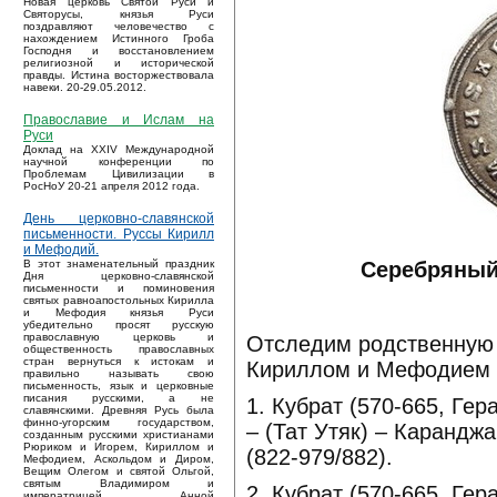
Новая церковь Святой Руси и
Святорусы, князья Руси
поздравляют человечество с
нахождением Истинного Гроба
Господня и восстановлением
религиозной и исторической
правды. Истина восторжествовала
навеки. 20-29.05.2012.
Православие и Ислам на
Руси
Доклад на XXIV Международной
научной конференции по
Проблемам Цивилизации в
РосНоУ 20-21 апреля 2012 года.
День церковно-славянской
письменности. Руссы Кирилл
и Мефодий.
Серебряный
В этот знаменательный праздник
Дня церковно-славянской
письменности и поминовения
святых равноапостольных Кирилла
и Мефодия князья Руси
убедительно просят русскую
православную церковь и
Отследим родственную 
общественность православных
стран вернуться к истокам и
Кириллом и Мефодием [
правильно называть свою
письменность, язык и церковные
писания русскими, а не
1. Кубрат (570-665, Гер
славянскими. Древняя Русь была
финно-угорским государством,
– (Тат Утяк) – Карандж
созданным русскими христианами
Рюриком и Игорем, Кириллом и
(822-979/882).
Мефодием, Аскольдом и Диром,
Вещим Олегом и святой Ольгой,
святым Владимиром и
2. Кубрат (570-665, Гер
императрицей Анной