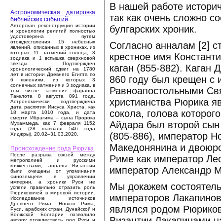
В нашей работе историч
Астрономическая датировка
так как очень сложно с
библейских событий
Авторская реконструкция истории
булгарских хроник.
и хронологии религий полностью
удостоверена путем
отождествления 15 небесных
Согласно анналам [2] 
явлений, описанных в хрониках, из
которых 11 затмений солнца, 3
крестное имя Константи
зодиака и 1 вспышка сверхновой
звезды. Подтвержден
каган (855-882). Каган
хронологический сдвиг на 1780
лет в истории Древнего Египта по
860 году был крещен с 
6 явлениям, из которых 3
солнечных затмения и 3 зодиака, в
Равноапостольными Свя
том числе затмение фараона
Такелота 8 августа 891 года.
христианства Рюрика я
Астрономически подтверждена
дата распятия Иисуса Христа, как
сокола, голова которог
18 марта 1010 года, и дата
смерти Ибрагима – сына Пророка
Айдара был второй сын
Мухаммеда, как 7 февраля 1152
года (28 шавваля 546 года
(805-886), император Н
Хиджры). 20.02–31.03.2020.
Македонянина и двоюро
Происхождение рода Рюрика
После разрыва связей между
Риме как император Ле
метрополией и русскими
княжествами, анналы Византии
император Александр М
были очищены от упоминания
«иноземцев» в управлении
империи, а хроники Руси не
Мы докажем состоятельн
успели правильно отразить роль
Рюриковичей в мировой истории.
императоров Лакапинов
Исследование источников
Древнего Рима, Нового Рима,
являлся родом Рюрикови
Руси, арабских стран, Дунайской и
Волжской Болгарии позволило
Византии Лакапинами на
автору отождествить род Руси и