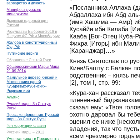
варварство и дикость
«Посланника Аллаха (да
Манифест русского
Абдаллаха ибн Абд аль
минархизма
(имя Хашима — Амр) и
Дырявый ядерный щит
России
Кусаййи ибн Килаба [Ии
Результаты Выборов-2016 в
Кааба [Бог-Отец Куба-Р
Госдуму ФС РФ и Мособлдуму
Фихра [Игорь] ибн Мали
Жалоба в Конституционный
Суд РФ
[Каранджар]…»
Путинские вериги
Князь Святослав по рус
Обращение Святой Руси
Общероссийский Марш Мира
Киев/Башту с Балкан п
21.09.2014
родственник – князь пе
Фамильное дерево Князей и
[2], том I, стр. 99:
Московскиих царей
Кубаревых-Кубенских-
Рюриковчией
«Кура-хан рассказал теб
Альянс
плененный баджанаками
Русский марш За Святую
сказал ему: «Твоя голов
Русь!
охотно даровал бы тебе
Пресс-конференция: Русский
марш За Святую Русь!
оценил ее ниже [нескол
Ген коррупции славян
владения, так что пуст
Русский марш – 2012
всем чрезмерно гордым
Умер кандидат в Президенты