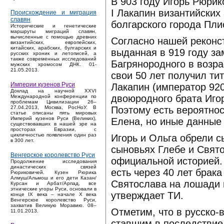
В 903 году Игорь Рюрик
I Лакапин византийских
Происхождение и миграция
славян
болгарского города Пли
Исторические и генетические
маршруты миграций славян,
вычисленные с помощью древних
Согласно нашей реконс
византийских, европейских,
китайских, арабских, булгарских и
выданная в 919 году за
русских хроник и летописей, а
также современных исследований
Багрянородного в возрас
мужских хромосом ДНК. 01-
21.05.2013.
свои 50 лет получил ти
Империи кузенов Руси
Лакапин (император 920
Доклад на научной XXVI
двоюродного брата Игор
Международной конференции по
проблемам Цивилизации 26–
Поэтому есть вероятнос
27.04.2013, Москва, РосНоУ. В
статье описаны пять мировых
Империй кузенов Руси (Великих),
Елена, но иные данные 
существовавших в нашей эре на
просторах Евразии, с
цикличностью появления один раз
Игорь и Ольга обрели с
в 300 лет.
сыновьях Глебе и Свят
Венгерское королевство Руси
официальной историей. 
Продолжение исследования
династических связей
есть через 40 лет брак
Рюриковичей. Кузен Рюрика
Алмуш/Альмош и его дети Казан/
Святослава на лошади в
Курсан и Арбат/Арпад, все
этнические угоры Руси, основали в
утверждает ТИ.
конце IX века – начале X века
Венгерское королевство Руси,
захватив Великую Моравию. 08–
Отметим, что в русско-
11.01.2013.
ставшим в последствие