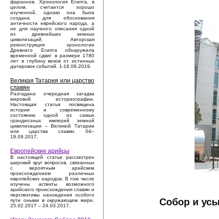
фараонов. Хронология Египта, в
целом, считается хорошо
изученной, однако она была
создана для обоснования
античности еврейского народа, а
не для научного описания одной
из древнейших земных
цивилизаций. Авторская
реконструкция хронологии
Древнего Египта обнаружила
временной сдвиг в размере 1780
лет в глубину веков от истинных
датировок событий. 1-16.06.2019.
Великая Татария или царство
славян
Разгадана очередная загадка
мировой историографии.
Настоящая статья посвящена
истории и современному
состоянию одной из самых
грандиозных империй земной
цивилизации – Великой Татарии
или царства славян. 04–
19.09.2017.
Европейские арийцы
В настоящей статье рассмотрен
широкий круг вопросов, связанных
с вероятным арийским
происхождением различных
европейских народов. В том числе
изучены аспекты возможного
арийского происхождения славян и
перспективы нахождения особого
Собор и ус
пути оными в окружающем мире.
25.02.2017 – 24.03.2017.