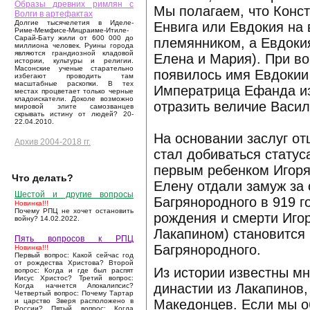
Образы древних римлян с
Мы полагаем, что Конст
Волги в артефактах
Долгие тысячелетия в Иделе-
Енвига или Евдокия на
Риме-Мемфисе-Мицраиме-Итиле-
Сарай-Бату жили от 600 000 до
племянником, а Евдокия
миллиона человек. Руины города
являются грандиозной кладовой
Елена и Мария). При в
истории, культуры и религии.
Масонские ученые старательно
появилось имя Евдокии
избегают проводить там
масштабные раскопки. В тех
Императрица Ефанда из
местах процветает только черные
кладоискатели. Доколе возможно
отразить величие Васил
мировой элите самозванцев
скрывать истину от людей? 20-
22.04.2010.
На основании заслуг от
Архив 2004-2018 гг.
стал добиваться статус
первым ребенком Игоря 
Что делать?
Елену отдали замуж за 
Шестой и другие вопросы
Багрянородного в 919 г
Новинка!!!
Почему РПЦ не хочет остановить
рождения и смерти Иго
войну? 14.02.2022.
Лакапином) становится
Пять вопросов к РПЦ
Багрянородного.
Новинка!!!
Первый вопрос: Какой сейчас год
от рождества Христова? Второй
Из истории известны м
вопрос: Когда и где был распят
Иисус Христос? Третий вопрос:
династии из Лакапинов
Когда начнется Апокалипсис?
Четвертый вопрос: Почему Тартар
Македонцев. Если мы об
и царство Зверя расположено в
России? Пятый вопрос: Когда