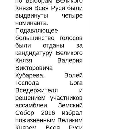
по выборам Великого
Князя Всея Руси были
выдвинуты четыре
номинанта.
Подавляющее
большинство голосов
были отданы за
кандидатуру Великого
Князя Валерия
Викторовича
Кубарева. Волей
Господа Бога
Вседержителя и
решением участников
ассамблеи, Земский
Собор 2016 избрал
пожизненным Великим
Князем Всея Руси