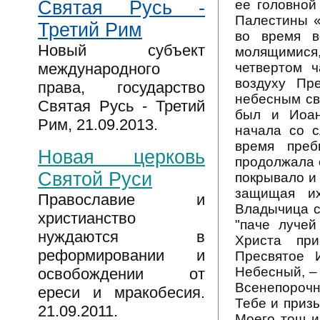
ее головной
Святая Русь -
Палестины «
Третий Рим
во время в
Новый субъект
молящимис
четвертом ч
международного
воздуху Пр
права, государство
небесным св
Святая Русь - Третий
был и Иоан
Рим, 21.09.2013.
начала со с
время преб
Новая церковь
продолжала с
Святой Руси
покрывало и
защищая их
Православие и
Владычица с
христианство
"паче лучей
нуждаются в
Христа пр
реформировании и
Пресвятое 
Небесный, –
освобождении от
Всенепорочна
ереси и мракобесия.
Тебе и приз
21.09.2011.
Моего тощ и