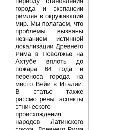
периоду становления
города и экспансии
римлян в окружающий
мир. Мы полагаем, что
проблемы вызваны
незнанием истинной
локализации Древнего
Рима в Поволжье на
Ахтубе вплоть до
пожара 64 года и
переноса города на
место Вейи в Италии.
В статье также
рассмотрены аспекты
этнического
происхождения
народов Латинского
союза, Древнего Рима