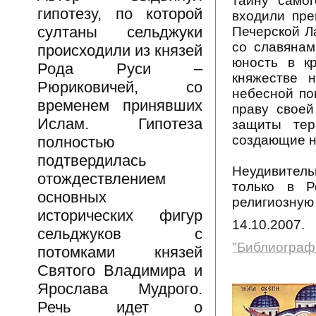
тайну само
гипотезу, по которой
входили пре
султаны сельджуки
Печерской Л
со славянам
происходили из князей
юность в к
Рода Руси –
княжестве 
Рюриковичей, со
небесной по
временем принявших
праву своей
Ислам. Гипотеза
защиты тер
создающие н
полностью
подтвердилась
Неудивитель
отождествлением
только в Р
основных
религиозную
исторических фигур
14.10.2007.
сельджуков с
"Библиограф
потомками князей
Святого Владимира и
Ярослава Мудрого.
Речь идет о