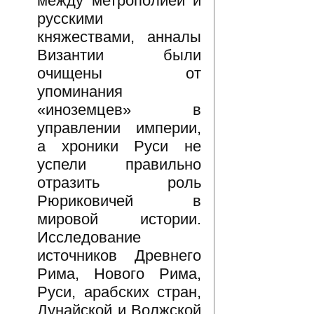
между метрополией и
русскими
княжествами, анналы
Византии были
очищены от
упоминания
«иноземцев» в
управлении империи,
а хроники Руси не
успели правильно
отразить роль
Рюриковичей в
мировой истории.
Исследование
источников Древнего
Рима, Нового Рима,
Руси, арабских стран,
Дунайской и Волжской