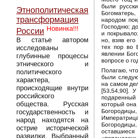
были русск
Этнополитическая
Богоматерь
трансформация
народом пок
Господню; д
Новинка!!!
России
и покрывало
В статье автором
но, взяв ег
тех пор во 
исследованы
явлении Бог
глубинные процессы
вопросе о го
этнического и
Полагаю, чт
политического
были следую
характера,
на самом де
происходящие внутри
[53,54,90].
российского
подаренный
общества. Русская
который она
Богородицы,
государственность и
Императриц
народ находятся на
Богородицы,
острие исторической
оставшиеся
развилки. Выбранный