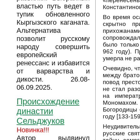
«перенесены
властью путь ведет в
Константино
тупик обновленного
Во время ос
Кыргызского каганата.
скрытно п
Альтернатива
прихожанами
сопровождал
позволит русскому
было только
народу совершить
962 году). 
европейский
умерла не ра
ренессанс и избавится
Очевидно, ч
от варварства и
между брато
дикости. 26.08-
повод прест
06.09.2025.
не стал раз
на императ
Происхождение
Мономахом
Богородицы 
династии
году [133-159
Сельджуков
Неудивитель
Новинка!!!
русские свя
Автор выдвинул