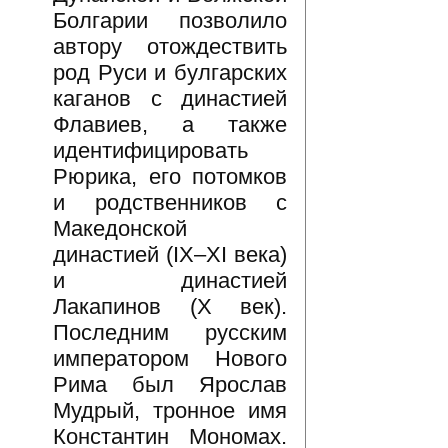
Болгарии позволило
автору отождествить
род Руси и булгарских
каганов с династией
Флавиев, а также
идентифицировать
Рюрика, его потомков
и родственников с
Македонской
династией (IX–XI века)
и династией
Лакапинов (X век).
Последним русским
императором Нового
Рима был Ярослав
Мудрый, тронное имя
Константин Мономах.