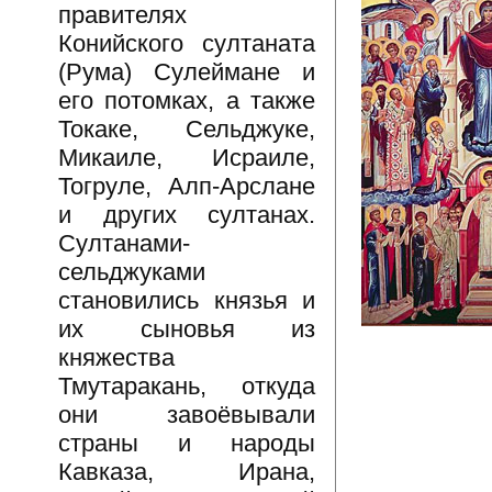
правителях
Конийского султаната
(Рума) Сулеймане и
его потомках, а также
Токаке, Сельджуке,
Микаиле, Исраиле,
Тогруле, Алп-Арслане
и других султанах.
Султанами-
сельджуками
становились князья и
их сыновья из
княжества
Тмутаракань, откуда
они завоёвывали
страны и народы
Кавказа, Ирана,