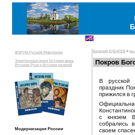
Б
Валерий КУБАРЕВ
>
Мыс
ФОРУМ Русской Революции
Покров Бог
Электронные книги История мира,
История Руси и История религий
В русской 
праздник Пок
прижился в г
Официальная
Константино
с князем В
собрались 
Модернизация России
своем спасен