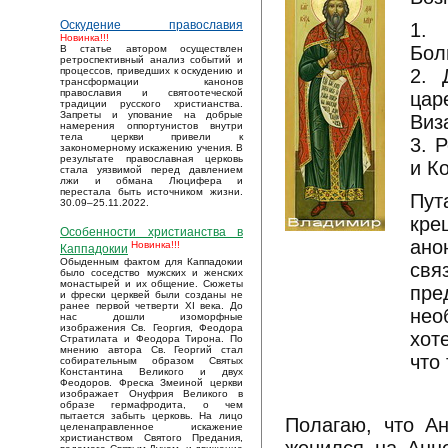
Оскудение православия
1.
Новинка!!!
Бол
В статье автором осуществлен
ретроспективный анализ событий и
2. 
процессов, приведших к оскудению и
трансформации канонов
православия и святоотеческой
цар
традиции русского христианства.
Запреты и упование на добрые
Виз
намерения оппортунистов внутри
тела церкви привели к
3. 
закономерному искажению учения. В
результате православная церковь
и Ко
стала уязвимой перед давлением
лжи и обмана Люцифера и
перестала быть источником жизни.
Пут
30.09–25.11.2022.
кре
Особенности христианства в
ано
Новинка!!!
Каппадокии
Обыденным фактом для Каппадокии
свя
было соседство мужских и женских
монастырей и их общение. Сюжеты
пр
и фрески церквей были созданы не
ранее первой четверти XI века. До
нео
нас дошли изоморфные
изображения Св. Георгия, Феодора
хот
Стратилата и Феодора Тирона. По
мнению автора Св. Георгий стал
что
собирательным образом Святых
Константина Великого и двух
Феодоров. Фреска Змеиной церкви
изображает Онуфрия Великого в
образе гермафродита, о чем
пытается забыть церковь. На лицо
Полагаю, что А
целенаправленное искажение
христианством Святого Предания,