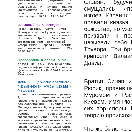
славян, будуч
восстанавливает утерянные и
уничтоженные мракобесами
религиозные и научные знания
смущались «по
христианства и революционную
роль религии в истории
изгоев Израиля
цивилизации. 26.08. – 12.10.2012.
правили князья,
Истинный Гроб Господень
божества, но уж
Новая церковь Святой Руси и
Святорусы, князья Руси поздравляют
призвали к пр
человечество с нахождением
Истинного Гроба Господня и
называли себя 
восстановлением религиозной и
исторической правды. Истина
Трувора. Три бр
восторжествовала навеки. 20-
29.05.2012.
крепости Валаа
Православие и Ислам на Руси
Давид.
Доклад на XXIV Международной
научной конференции по Проблемам
Цивилизации в РосНоУ 20-21 апреля
2012 года.
Братья Синав и
День церковно-славянской
письменности. Руссы Кирилл и
Рюрик, правивши
Мефодий.
Муромом и Рост
В этот знаменательный праздник
Дня церковно-славянской
Киевом. Имя Рюр
письменности и поминовения святых
равноапостольных Кирилла и
сих пор споры.
Мефодия князья Руси убедительно
просят русскую православную
теорию происхож
церковь и общественность
православных стран вернуться к
истокам и правильно называть свою
письменность, язык и церковные
писания русскими, а не славянскими.
Что же было на 
Древняя Русь была финно-угорским