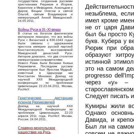
государством, созданным русскими
христианами Рюриком и Игорем,
Действительнос
Кириллом и Мефодием, Аскольдом и
Диром, Вещим Олегом и святой
незыблема, если
Ольгой, святым Владимиром и
императрицей Анной Македонской.
имел кроме имен
24.05.2011.
не от царя Дави
Войны Руси в IX–XI веках
был бы просто К
В статье на богатом фактическом
материале показано, что все войны
букв. Кубера у в
Руси с Византией в 836-1043 годах
были связаны с удержанием
Рюрик при обра
престола империи русской партией
Константинополя, возглавляемой
образуют хитро
Македонской династией Руси.
Автором доказано, что два столетия
императорами-соправителями
истинной этимо
Нового Рима были Великие Князья
Рюриковичи. Последним русским
это на самом дел
императором был Ярослав Мудрый,
известный в Царьграде как
progresso dell’I
Константин Мономах. Доклад на
научной XXII Международной
через «у» – 
конференции по проблемам
Цивилизации 22-23.04.2011, Москва,
старославянском
РосНоУ.
Следует писать и
Генетические дистанции
кузенов Рюриковичей
Кумиры жили во
Доклад на научной XXII
Международной Конференции по
Однако основн
проблемам Цивилизации, 22-23
апреля 2011 года, РосНоУ, Москва,
Давида, и крепо
Россия. 24.04.2011.
Был ли на самом
Славяно-монгольское
совсем не важно
нашествие на Русь