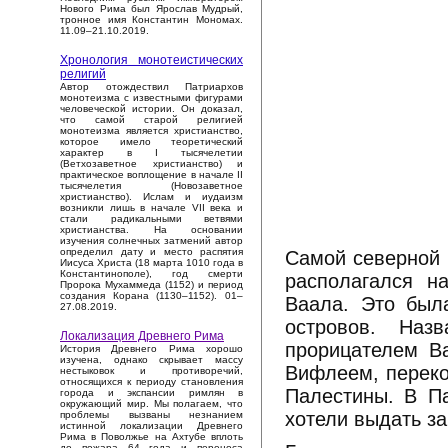
Нового Рима был Ярослав Мудрый,
тронное имя Константин Мономах.
11.09–21.10.2019.
Хронология монотеистических
религий
Автор отождествил Патриархов
монотеизма с известными фигурами
человеческой истории. Он доказал,
что самой старой религией
монотеизма является христианство,
которое имело теоретический
характер в I тысячелетии
(Ветхозаветное христианство) и
практическое воплощение в начале II
тысячелетия (Новозаветное
христианство). Ислам и иудаизм
возникли лишь в начале VII века и
стали радикальными ветвями
христианства. На основании
изучения солнечных затмений автор
определил дату и место распятия
Самой северной 
Иисуса Христа (18 марта 1010 года в
Константинополе), год смерти
располагался н
Пророка Мухаммеда (1152) и период
создания Корана (1130–1152). 01–
Ваала. Это был
27.08.2019.
островов. Наз
Локализация Древнего Рима
прорицателем В
История Древнего Рима хорошо
изучена, однако скрывает массу
Вифлеем, переко
нестыковок и противоречий,
относящихся к периоду становления
Палестины. В Па
города и экспансии римлян в
окружающий мир. Мы полагаем, что
хотели выдать за
проблемы вызваны незнанием
истинной локализации Древнего
Рима в Поволжье на Ахтубе вплоть
до пожара 64 года и переноса