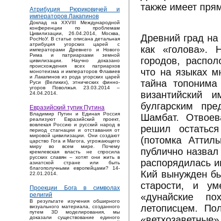
также имеет пря
Атрибуция Рюриковичей и
императоров Лакапинов
Доклад на XXVIII Международной
конференции по проблемам
Цивилизации, 26.04.2014, Москва,
Древний град на
РосНоУ. В статье описана детальная
атрибуция угорских царей с
как «голова».
императорами Древнего и Нового
Рима и патриархами земной
городов, распо
цивилизации. Научно доказано
происхождения всех патриархов
что на языках м
монотеизма и императоров Флавиев
и Лакапинов из рода угорских царей
тайна топонима
Руси (Великих), этнических финно-
угоров Поволжья. 23.03.2014 –
византийский и
24.04.2014.
булгарским пре
Евразийский тупик Путина
Владимир Путин и Единая Россия
Шамбат. Отвоев
реализуют Евразийский проект,
вовлекая Россию и русский народ в
решил остаться
период стагнации и отставания от
мировой цивилизации. Они создают
(потомка Аттил
царство Гога и Магога, угрожающего
миру во всем мире. Почему
публично назвал
кремлевская власть не спросила
русских славян – хотят они жить в
распорядилась и
азиатской стране или быть
благополучными европейцами? 14-
Кий вынужден бы
22.01.2014.
старости, и ум
Проекции Бога в символах
«дунайские по
религий
В результате изучения обширного
летописцем. По
визуального материала, созданного
путем 3D моделирования, мы
«ветхозаветные»
доказали существование единого