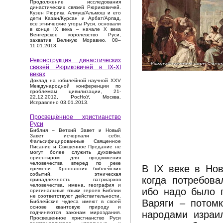
Продолжение исследования
династических связей Рюриковичей.
Кузен Рюрика Алмуш/Альмош и его
дети Казан/Курсан и Арбат/Арпад,
все этнические угоры Руси, основали
в конце IX века – начале X века
Венгерское королевство Руси,
захватив Великую Моравию. 08–
11.01.2013.
Реконструкция династических
связей Рюриковичей в IX-XI
веках
Доклад на юбилейной научной XXV
Международной конференции по
проблемам цивилизации, 21-
22.12.2012, РосНоУ, Москва.
Исправлено 03.01.2013.
Просвещённое христианство
Руси
Библия – Ветхий Завет и Новый
Завет исчерпали себя.
Фальсифицированные Священное
Писание и Священное Предание не
могут более служить духовным
ориентиром для продвижения
человечества вперед по реке
В IX веке в Нов
времени. Хронология библейских
событий, этническая
когда потребова
принадлежность патриархов
человечества, имена, география и
ибо надо было п
оригинальные языки героев Библии
не соответствуют действительности.
Варяги – потом
Библейские чудеса имеют в своей
основе квантовую природу и
народами израи
подчиняются законам мироздания.
Просвещенное христианство Руси