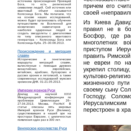
источника происхождения Проекций
причем его счит
Бога, то есть религиозной
символики людей. Сей источник или
квантовый объект называется
своей «неправил
Колесница Бога. Мы полагаем, что
на основе наших исследований,
можно будет организовать обучение
Из Киева Давид
путешествиям по Вселенной для
космических навигаторов из
правил не в бо
наиболее одаренных людей и
создать звездолеты с двигателями
Босфор, где ра
по типу описанного квантового
генератора – Колесницы Бога или
многолетних в
Колесницы Куба. 25–30.08.2013.
приступом Иеру
Происхождение и миграция
править Римской
славян
Исторические и генетические
не евреи по на
маршруты миграций славян,
вычисленные с помощью древних
укрепил столицу
византийских, европейских,
китайских, арабских, булгарских и
культово-рели
русских хроник и летописей, а также
современных исследований мужских
жизненного пути
хромосом ДНК. 01-21.05.2013.
своему сыну Сол
Империи кузенов Руси
Доклад на научной XXVI
Господу. Солом
Международной конференции по
проблемам Цивилизации 26–
Иерусалимским
27.04.2013, Москва, РосНоУ. В
статье описаны пять мировых
перестроен в хр
Империй кузенов Руси (Великих),
существовавших в нашей эре на
просторах Евразии, с цикличностью
появления один раз в 300 лет.
Венгерское королевство Руси