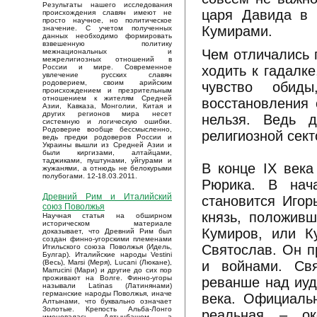
Результаты нашего исследования
царя Давида в 
происхождения славян имеют не
просто научное, но политическое
Кумирами.
значение. С учетом полученных
данных необходимо формировать
взвешенную политику
Чем отличались 
межнациональных и
межрелигиозных отношений в
ходить к гадалк
России и мире. Современное
увлечение русских славян
родоверием, своим арийским
чувство обид
происхождением и презрительным
отношением к жителям Средней
восстановления 
Азии, Кавказа, Монголии, Китая и
других регионов мира несет
нельзя. Ведь 
системную и логическую ошибки.
Родоверие вообще бессмысленно,
религиозной сект
ведь предки родоверов России и
Украины вышли из Средней Азии и
были киргизами, алтайцами,
таджиками, пуштунами, уйгурами и
В конце IX века
жужанями, а отнюдь не белокурыми
полубогами. 12-18.03.2011.
Рюрика. В нач
Древний Рим и Италийский
становится Игор
союз Поволжья
князь, положив
Научная статья на обширном
историческом материале
Кумиров, или К
доказывает, что Древний Рим был
создан финно-угорскими племенами
Святослав. Он п
Итильского союза Поволжья (Идель,
Булгар). Италийские народы Vestini
и войнами. Св
(Весь), Marsi (Меря), Lucani (Люкане),
Marrucini (Мари) и другие до сих пор
проживают на Волге. Финно-угоры
реванше над иуд
называли Latinas (Латинянами)
германские народы Поволжья, иначе
века. Официальн
Алтынами, что буквально означает
Золотые. Крепость Альба-Лонго
реальная – ок
именовалась Алтынбашем, а