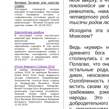
небе вверху, и ч
Великая Татария или царство
поклоняйся им 
славян
Разгадана очередная загадка
ревнитель, нак
мировой историографии. Настоящая
статья посвящена истории и
четвертого род
современному состоянию одной из
самых грандиозных империй земной
тысячи родов л
цивилизации – Великой Татарии или
царства славян. 04–19.09.2017.
Исходила эта 
Европейские арийцы
Моисеем?
В настоящей статье рассмотрен
широкий круг вопросов, связанных с
вероятным арийским
происхождением различных
Ведь «кумир» н
европейских народов. В том числе
изучены аспекты возможного
древнего бога
арийского происхождения славян и
перспективы нахождения особого
пути оными в окружающем мире.
столкнулись с н
25.02.2017 – 24.03.2017.
Полагаю, что он
Итоги Земского Собора 2016
остальные рода
В рамках проведения Земского
собора 2016 по выборам Великого
диких, неосвое
Князя Всея Руси были выдвинуты
четыре номинанта. Подавляющее
Озлобленность 
большинство голосов были отданы
за кандидатуру Великого Князя
мстить своим ху
Валерия Викторовича Кубарева.
Волей Господа Бога Вседержителя и
грабежами, рэ
решением участников ассамблеи,
Земский Собор 2016 избрал
народы. Это 
пожизненным Великим Князем Всея
Руси Валерия Викторовича Кубарева
добродетельного
Большого Кубенского Рюриковича.
11.05.2016.
с окружающими