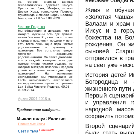
вековые обиды и
на основе анализа данных
генеалогических деревьев Иисуса
Живя и обучая
Христа от Луки, Матфея, мозаик
Церкви Хора, генеалогии Пророка
Мухаммеда и списков царей Великой
«Золотая Чаша»
Болгарии. 21.07–27.08.2020.
Валаам и храм 
Чистое Родство
Иисус и в горо
Мы обнаружили и доказали, что у
каждого мужчины есть две прямые
божества на Во
линии Чистого Родства, по которым
в каждом поколении предков у него
рождения. Он ж
есть всего лишь одна пара чистых
родственников – праотец и
сыновей. Старш
праматерь. Все остальные предки
являются названными
отправился в гр
родственниками. Мы также доказали,
что у каждой женщины есть две
на свет уже неск
прямые линии чистого родства, по
которым в каждом поколении предков
у неё есть всего лишь одна пара
История детей И
праматерей. На основании
исследования мы утверждаем De
Богородица и 
Facto незыблемость абсолютного
наследственного права – правило
Lex Salica Чистого Родства. 05.08 –
жизненного пути 
03.09.2014.
Первый сценарий
Архив 2004-2018 гг.
и управления г
народной масс
Продолжение следует...
сохранить потом
Мысли вслух: Религия
Евангелие Руси
Второй сценари
Новинка!!!
Свет и тьма
были стать выд