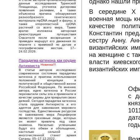
однако нашли пр
данные исследования Туринской
Плащаницы, уточнена датировка
В середине Х 
появления реликвии, а также
объяснена причина обнаружения
военная мощь кн
разнообразного генетического
материала mpDNA людей и фауны, а
также хлоропластной cpDNA
качестве поли
растений со всего мира. Также
кратко изложена авторская
Константин пре
реконструкция путешествия
Спасителя после воскрешения и
сестру Анну. А
приведен маршрут его движения по
планете с привязкой по датам и
византийских им
географическим местам. 17–
24.02.2026.
на женщине с та
власти киевско
Парадигма катехона как орудие
Новинка!!!
Антихриста
византийских им
В статье автором исследовано
современное состояние парадигмы
катехона и практика использования
положений концепции в
политической и общественной жизни
Офи
Российской Федерации. По мнению
автора, идею катехона в России
перехватили силы зла и применили в
с д
качестве ширмы для прикрытия своих
деяний. Сегодня парадигма катехона
кня
стала орудием Антихриста и его
адептов для завоевания мирового
101
господства. Единственным ресурсом
по завоеванию мира Люцифером
дат
являются греховные люди, которых
он может привлечь под свои
год
знамена. Насколько успешными
будут его обман и обольщение,
настолько сильной и
многочисленной станет армия
Воз
Сатаны. 05–17.12.2022.