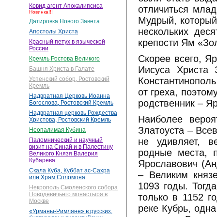
Ковид агент Апокалипсиса
отличиться мла
Новинка!!!
Мудрый, который
Датировка Нового Завета
нескольких деся
Апостолы Христа
крепости Ям «Зо
Красный петух в языческой
России
Скорее всего, Я
Кремль Ростова Великого
Иисуса Христа 
Башня Христа в Галате
Константинополь
Успенский собор, Ростовский
Кремль
от греха, поэтом
Надвратная Церковь Иоанна
родственник – Я
Богослова, Ростовский Кремль
Надвратная церковь Рождества
Наиболее вероя
Христова, Ростовский Кремль
Златоуста – Все
Неопалимая Кубина
не удивляет, в
Паломнический и научный
визит на Синай и в Палестину
родные места, 
Великого Князя Валерия
Кубарева
Ярославович (Ан
Скала Куба, Куббат ас-Сахра
– Великим княз
или Храм Соломона
1093 годы. Тогд
Некрополь Смоленского собора
Новодевичьего монастыря в
только в 1152 г
Москве
реке Кубрь, одн
«Урманы-Римляне» в русских,