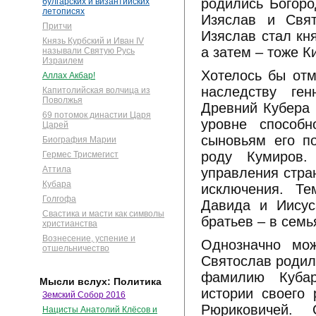
родились Богоро
булгарских и византийских
летописях
Изяслав и Свят
Притчи
Изяслав стал кн
Князь Курбский и Иван IV
а затем – тоже К
называли Святую Русь
Израилем
Хотелось бы от
Аллах Акбар!
наследству ген
Капитолийская волчица из
Поволжья
Древний Кубера 
69 потомок династии Царя
уровне способ
Царей
сыновьям его п
Биография Марии
роду Кумиров.
Гермес Трисмегист
Аттила
управления стра
Кубара
исключения. Те
Голгофа
Давида и Иисус
Свастика и масти как символы
братьев – в семь
христианства
Вознесение, успение и
Однозначно мож
отшельничество
Святослав родил
фамилию Кубар
Мысли вслух: Политика
истории своего
Земский Собор 2016
Рюриковичей.
Нацисты Анатолий Клёсов и