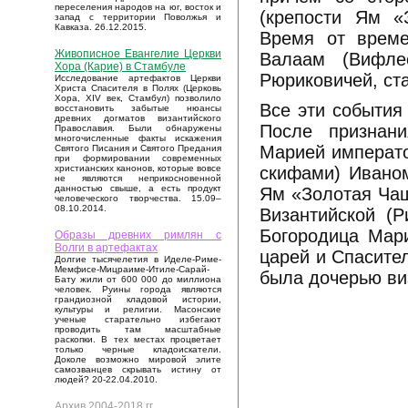
переселения народов на юг, восток и
(крепости Ям «
запад с территории Поволжья и
Кавказа. 26.12.2015.
Время от врем
Живописное Евангелие Церкви
Валаам (Вифле
Хора (Карие) в Стамбуле
Рюриковичей, ста
Исследование артефактов Церкви
Христа Спасителя в Полях (Церковь
Хора, XIV век, Стамбул) позволило
Все эти события
восстановить забытые нюансы
древних догматов византийского
После признан
Православия. Были обнаружены
многочисленные факты искажения
Марией императ
Святого Писания и Святого Предания
при формировании современных
скифами) Иваном
христианских канонов, которые вовсе
не являются неприкосновенной
данностью свыше, а есть продукт
Ям «Золотая Чаш
человеческого творчества. 15.09–
08.10.2014.
Византийской (Р
Богородица Мари
Образы древних римлян с
Волги в артефактах
царей и Спасител
Долгие тысячелетия в Иделе-Риме-
Мемфисе-Мицраиме-Итиле-Сарай-
была дочерью ви
Бату жили от 600 000 до миллиона
человек. Руины города являются
грандиозной кладовой истории,
культуры и религии. Масонские
ученые старательно избегают
проводить там масштабные
раскопки. В тех местах процветает
только черные кладоискатели.
Доколе возможно мировой элите
самозванцев скрывать истину от
людей? 20-22.04.2010.
Архив 2004-2018 гг.