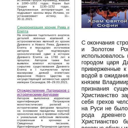
истинный Пророк Мухаммед, живший
в 1090–1052 годах. Коран был
создан в 1130–1152 годах.
Предложенная интерпретация не
подрывает каноны веры Ислама, но
устанавливает истину. 11–
30.11.2021.
Синхронизация хроник Рима и
Египта
На основании тщательного анализа
деталей военных компаний и
С окончания стр
астрономических явлений из хроник
Древнего и Нового Рима, Древнего
и Золотом Рог
Египта и персидских источников
автором был подтвержден
хронологический сдвиг в истории
использовалось 
Древнего Египта на 1780 лет в
прошлое. Автором также был
городом царя Д
выявлен комплот историков по
сокрытию существования Древнего
приверженные к 
Египта в I тысячелетии путем
маскировки деяний египетских
водой в ожидани
фараонов Нового Царства за
несуществующей активностью царей
князем Владимир
империи Сасанидов. 06–29.03.2021.
признания суще
Отождествление Патриархов с
Христианство з
историческими фигурами
Автором выполнена корректная
себя грехов чел
идентификация Патриархов
монотеистических религий с
на Руси не было
историческими фигурами прошлого
на основании парадигмы короткой
рода древнег
хронологии мира и привязки событий
к уникальным небесным явлениям,
Христианство 
отраженным в хрониках и
Священных писаниях.
Идентификация Патриархов сделана