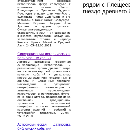
отождествлением основных
рядом с Плещеев
исторических фигур сельджуков с
потомками князей Святого
гнездо древнего 
Владимира и Ярослава Мудрого.
Речь идет о правителях Конийского
султаната (Рума) Сулеймане и его
потомках, а также Токаке, Сельджуке,
Микаиле, Исраиле, Тогруле, Алп-
Арслане и других султанах.
Султанами-сельджуками
становились князья и их сыновья из
княжества Тмутаракань, откуда они
завоёвывали страны и народы
Кавказа, Ирана, Малой и Средней
Азии. 24.05–12.06.2023.
Синхронизация исторических и
религиозных хроник
Автором выполнена корректная
синхронизация исторических и
религиозных хроник древнего мира
на основании короткой хронологии и
привязки событий к уникальным
небесным явлениям, отраженным в
анналах и Священных писаниях.
Расхождения в датировках,
географических локализациях и
этническом происхождении
исторических и религиозных фигур,
по мнению автора, происходят из-за
ошибочной традиционной
хронологии и исторической
географии, а также сознательной
подгонки явлений и событий к
устоявшейся парадигме. 20.04–
25.05.2020.
Астрономическая датировка
библейских событий