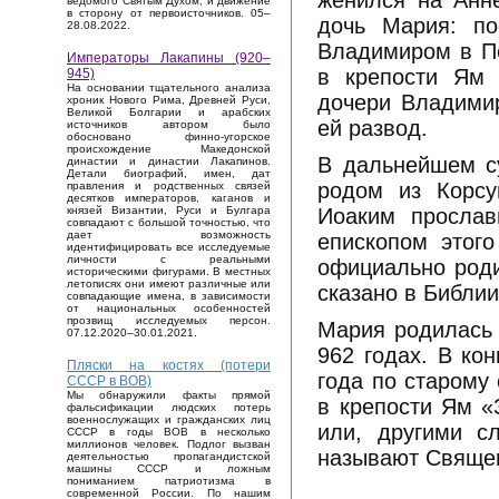
женился на Анне
ведомого Святым Духом, и движение
в сторону от первоисточников. 05–
дочь Мария: по
28.08.2022.
Владимиром в Пе
Императоры Лакапины (920–
в крепости Ям
945)
На основании тщательного анализа
дочери Владимир
хроник Нового Рима, Древней Руси,
Великой Болгарии и арабских
ей развод.
источников автором было
обосновано финно-угорское
происхождение Македонской
В дальнейшем с
династии и династии Лакапинов.
Детали биографий, имен, дат
родом из Корсу
правления и родственных связей
десятков императоров, каганов и
Иоаким прослав
князей Византии, Руси и Булгара
совпадают с большой точностью, что
дает возможность
епископом этого
идентифицировать все исследуемые
личности с реальными
официально роди
историческими фигурами. В местных
летописях они имеют различные или
сказано в Библи
совпадающие имена, в зависимости
от национальных особенностей
прозвищ исследуемых персон.
Мария родилась 
07.12.2020–30.01.2021.
962 годах. В ко
Пляски на костях (потери
года по старому
СССР в ВОВ)
Мы обнаружили факты прямой
в крепости Ям «
фальсификации людских потерь
военнослужащих и гражданских лиц
или, другими с
СССР в годы ВОВ в несколько
миллионов человек. Подлог вызван
называют Священ
деятельностью пропагандистской
машины СССР и ложным
пониманием патриотизма в
современной России. По нашим