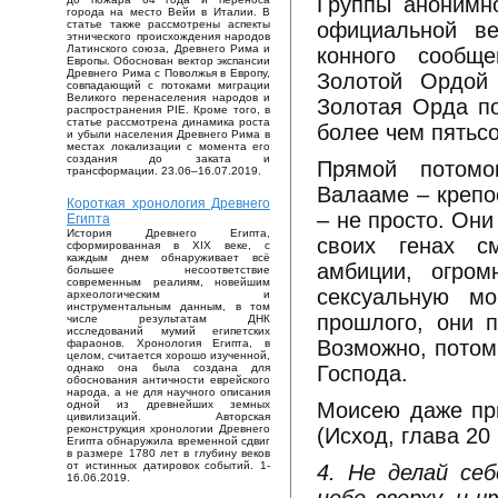
Группы анонимн
города на место Вейи в Италии. В
официальной в
статье также рассмотрены аспекты
этнического происхождения народов
Латинского союза, Древнего Рима и
конного сообщ
Европы. Обоснован вектор экспансии
Древнего Рима с Поволжья в Европу,
Золотой Ордой 
совпадающий с потоками миграции
Великого перенаселения народов и
Золотая Орда по
распространения PIE. Кроме того, в
статье рассмотрена динамика роста
более чем пятьсо
и убыли населения Древнего Рима в
местах локализации с момента его
создания до заката и
Прямой потомо
трансформации. 23.06–16.07.2019.
Валааме – крепо
Короткая хронология Древнего
– не просто. Он
Египта
История Древнего Египта,
своих генах с
сформированная в XIX веке, с
каждым днем обнаруживает всё
амбиции, огро
большее несоответствие
современным реалиям, новейшим
сексуальную мо
археологическим и
инструментальным данным, в том
прошлого, они п
числе результатам ДНК
исследований мумий египетских
Возможно, потом
фараонов. Хронология Египта, в
целом, считается хорошо изученной,
Господа.
однако она была создана для
обоснования античности еврейского
народа, а не для научного описания
Моисею даже при
одной из древнейших земных
цивилизаций. Авторская
реконструкция хронологии Древнего
(Исход, глава 20 [
Египта обнаружила временной сдвиг
в размере 1780 лет в глубину веков
от истинных датировок событий. 1-
4. Не делай се
16.06.2019.