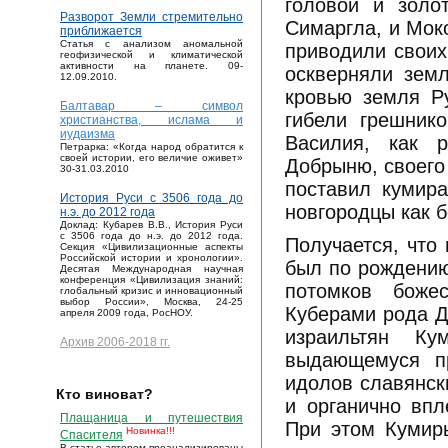
головой и золо
Разворот Земли стремительно
Симаргла, и Мок
приближается
Статья с анализом аномальной
приводили своих
геофизической и климатической
активности на планете. 09-
оскверняли зем
12.09.2010.
кровью земля Ру
Балтавар – символ
гибели грешник
христианства, ислама и
иудаизма
Василия, как 
Петрарка: «Когда народ обратится к
своей истории, его величие оживет»
Добрыню, своего
30-31.03.2010
поставил кумир
История Руси с 3506 года до
новгородцы как б
н.э. до 2012 года
Доклад: Кубарев В.В., История Руси
с 3506 года до н.э. до 2012 года.
Получается, что
Секция «Цивилизационные аспекты
Российской истории и хронологии».
был по рождению
Десятая Международная научная
конференция «Цивилизация знаний:
потомков боже
глобальный кризис и инновационный
выбор России», Москва, 24-25
Куберами рода Д
апреля 2009 года, РосНОУ.
израильтян Ку
Архив 2006-2018 гг.
выдающемуся п
идолов славянск
Кто виноват?
и органично впл
Плащаница и путешествия
При этом Кумир
Новинка!!!
Спасителя
В статье автором проанализированы