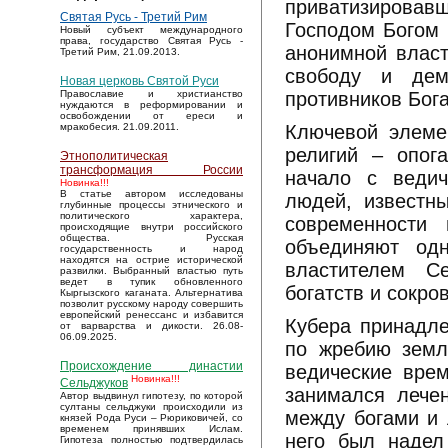
приватизировав
Святая Русь - Третий Рим
Господом Богом
Новый субъект международного
права, государство Святая Русь -
анонимной власт
Третий Рим, 21.09.2013.
свободу и дем
Новая церковь Святой Руси
противников Бога
Православие и христианство
нуждаются в реформировании и
освобождении от ереси и
Ключевой элеме
мракобесия. 21.09.2011.
религий – опог
Этнополитическая
трансформация России
начало с веди
Новинка!!!
В статье автором исследованы
людей, известн
глубинные процессы этнического и
политического характера,
современности
происходящие внутри российского
общества. Русская
объединяют од
государственность и народ
находятся на острие исторической
властителем С
развилки. Выбранный властью путь
ведет в тупик обновленного
богатств и сокро
Кыргызского каганата. Альтернатива
позволит русскому народу совершить
европейский ренессанс и избавится
Кубера принадле
от варварства и дикости. 26.08-
06.09.2025.
по жребию земл
Происхождение династии
ведические вре
Новинка!!!
Сельджуков
занимался лече
Автор выдвинул гипотезу, по которой
султаны сельджуки происходили из
между богами и 
князей Рода Руси – Рюриковичей, со
временем принявших Ислам.
него был надел
Гипотеза полностью подтвердилась