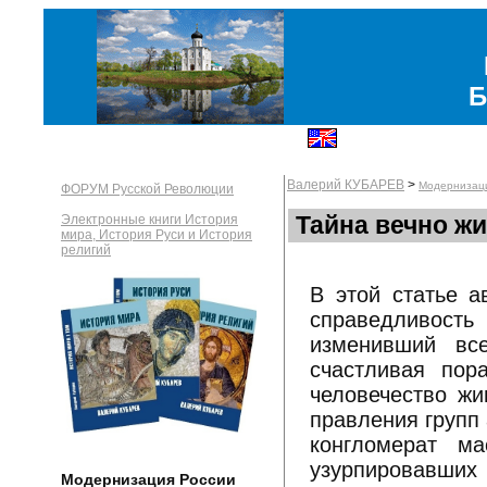
Б
Валерий КУБАРЕВ
>
Модернизац
ФОРУМ Русской Революции
Тайна вечно ж
Электронные книги История
мира, История Руси и История
религий
В этой статье а
справедливость
изменивший вс
счастливая пор
человечество жи
правления групп
конгломерат ма
узурпировавших
Модернизация России