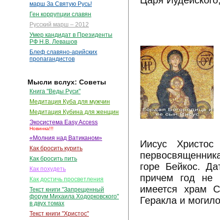
Царя Иудейского,
марш За Святую Русь!
Ген коррупции славян
Русский марш – 2012
Умер кандидат в Президенты
РФ Н.В. Левашов
Блеф славяно-арийских
пропагандистов
Мысли вслух: Советы
Книга "Веды Руси"
Медитация Куба для мужчин
Медитация Кубина для женщин
Экосистема Easy Access
Новинка!!!
«Молния над Ватиканом»
Иисус Христос
Как бросить курить
первосвященник
Как бросить пить
горе Бейкос. Да
Как похудеть
причем год не 
Как достичь просветления
имеется храм С
Текст книги "Запрещенный
форум Михаила Ходорковского"
Геракла и могил
в двух томах
Текст книги "Христос"