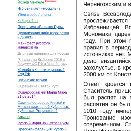
Новинка!!!
Йозеф Менгеле
Черниговским и в
Что означает «москаль»?
Связь Всеволод
Убей в себе Ленина
прослеживаетс
Кибервойна
Избранницей В
Программа «Великая Русь»
Мономаха царев
Цивилизация либо варварство
и дикость
году. При этом
Манифест русского
правил в период
минархизма
источниках нет. 
Дырявый ядерный щит России
дело византийс
Результаты Выборов-2016 в
Госдуму ФС РФ и Мособлдуму
захолустье, в кр
Жалоба в Конституционный
2000 км от Конс
Суд РФ
Путинские вериги
Ответ кроется 
Обращение Святой Руси
Спаситель прише
Общероссийский Марш Мира
был распят на г
21.09.2014
Фамильное дерево Князей и
распятия он был
Московскиих царей Кубаревых-
1010 году импе
Кубенских-Рюриковчией
Тронование из
Альянс
современном Ст
Русский марш За Святую Русь!
Пресс-конференция: Русский