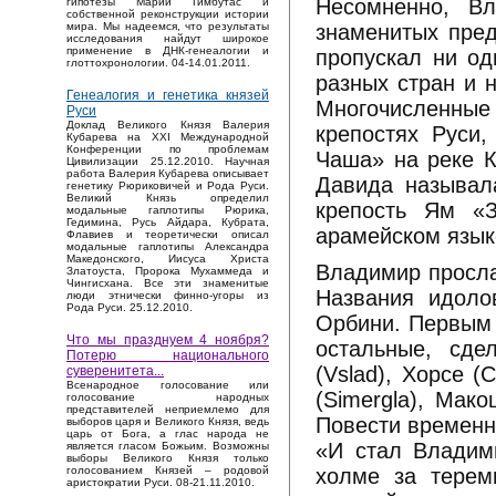
Несомненно, В
гипотезы Марии Гимбутас и
собственной реконструкции истории
знаменитых пред
мира. Мы надеемся, что результаты
исследования найдут широкое
применение в ДНК-генеалогии и
пропускал ни од
глоттохронологии. 04-14.01.2011.
разных стран и 
Генеалогия и генетика князей
Многочисленные
Руси
Доклад Великого Князя Валерия
крепостях Руси
Кубарева на XXI Международной
Конференции по проблемам
Чаша» на реке К
Цивилизации 25.12.2010. Научная
работа Валерия Кубарева описывает
Давида называл
генетику Рюриковичей и Рода Руси.
Великий Князь определил
крепость Ям «З
модальные гаплотипы Рюрика,
Гедимина, Русь Айдара, Кубрата,
арамейском язык
Флавиев и теоретически описал
модальные гаплотипы Александра
Македонского, Иисуса Христа
Владимир просла
Златоуста, Пророка Мухаммеда и
Чингисхана. Все эти знаменитые
Названия идоло
люди этнически финно-угоры из
Рода Руси. 25.12.2010.
Орбини. Первым 
Что мы празднуем 4 ноября?
остальные, сде
Потерю национального
(Vslad), Хорсе (
суверенитета...
Bсенародное голосование или
(Simergla), Мак
голосование народных
представителей неприемлемо для
Повести временн
выборов царя и Великого Князя, ведь
царь от Бога, а глас народа не
«И стал Владим
является гласом Божьим. Возможны
выборы Великого Князя только
холме за терем
голосованием Князей – родовой
аристократии Руси. 08-21.11.2010.