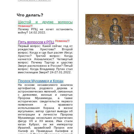
Что делать?
Шестой и другие вопросы
Новинка!!!
Почему РПЦ не хочет остановить
войну? 14.02.2022.
Новинка!!!
Пять вопросов к РПЦ
Первый вопрос: Какой сейчас год от
рождества Христова? Второй
вопрос: Когда и где был распят Иисус
Христос? Третий вопрос: Когда
начнется Апокалипсис? Четвертый
вопрос: Почему Тартар и царство
Зверя расположено в России? Пятый
вопрос: Когда Владимир Путин стал
вместилищем Зверя? 24-27.01.2022.
Пророк Мухаммед и Коран
На основе независимого анализа
артефактов, родового дерева и
астрономических явлений, связанных
с деяниями, жизнью и смертью
Пророка Мухаммеда, а также
исторических свидетельств первого
появления и правового
использования Корана в жизни
мусульман, автор сделал выводы об
интеграции в личности Пророка
Мухаммеда нескольких исторических
фигур VII и XII веков. Ими стали
каган Кубрат, он же император
Ираклий, аравийский Пророк или
Халиф из Праведных Халифов и