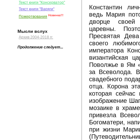
Текст книги "Консерватор"
Константин лич
Текст книги "Варяги"
ведь Мария пот
Новинка!!!
Пожертвования
дворце своей 
царевны. Поэт
Мысли вслух
Пресвятая Дева
Архив 2004-2018 гг.
своего любимог
Продолжение следует...
императора Конс
византийская ц
Поволжье в Ям 
за Всеволода. В
свадебного пода
отца. Корона эт
которая сейчас
изображение Шап
мозаике в храм
привезла Всево
Богоматери, нап
при жизни Мари
(Путеводител