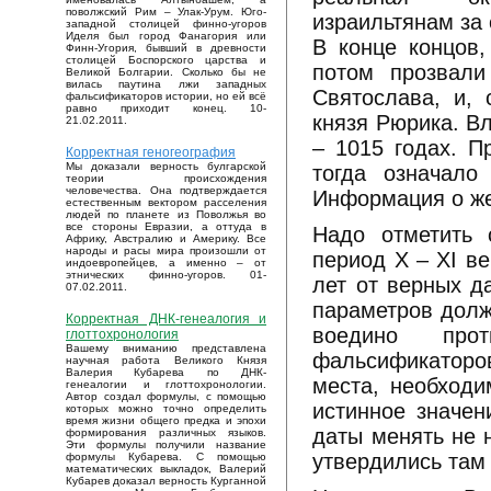
поволжский Рим – Улак-Урум. Юго-
израильтянам за 
западной столицей финно-угоров
Иделя был город Фанагория или
В конце концов,
Финн-Угория, бывший в древности
столицей Боспорского царства и
потом прозвал
Великой Болгарии. Сколько бы не
вилась паутина лжи западных
Святослава, и, 
фальсификаторов истории, но ей всё
равно приходит конец. 10-
князя Рюрика. В
21.02.2011.
– 1015 годах. П
Корректная геногеография
Мы доказали верность булгарской
тогда означало
теории происхождения
человечества. Она подтверждается
Информация о же
естественным вектором расселения
людей по планете из Поволжья во
все стороны Евразии, а оттуда в
Надо отметить 
Африку, Австралию и Америку. Все
народы и расы мира произошли от
период X – XI в
индоевропейцев, а именно – от
этнических финно-угоров. 01-
лет от верных д
07.02.2011.
параметров долж
Корректная ДНК-генеалогия и
воедино про
глоттохронология
Вашему вниманию представлена
фальсификаторо
научная работа Великого Князя
Валерия Кубарева по ДНК-
места, необходи
генеалогии и глоттохронологии.
Автор создал формулы, с помощью
истинное значен
которых можно точно определить
время жизни общего предка и эпохи
даты менять не 
формирования различных языков.
Эти формулы получили название
утвердились там
формулы Кубарева. С помощью
математических выкладок, Валерий
Кубарев доказал верность Курганной