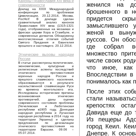
Каноны Православия XIV века и
женился на до
современности
Доклад на XXIX Международной
брошенного в н
конференции по проблемам
Цивилизации, 20.12.2014, Москва,
придется скр
РосНоУ. В докладе сделан
сравнительный анализ канонов
замыслившего у
Православия XIV века (1315-1321
года), отображенных на мозаиках и
женой в вынуж
фресках церкви Хора в Стамбуле, и
современных догматов. Обнаружены
руссов. Он обо
многочисленные отличия событий
Святого Предания и Евангелия
где собрал в
прошлого и настоящего. 20.12.2014.
множество прит
Этнические вызовы народам
России
числе своих род
В статье рассмотрены политические,
что иное, как
экономические, культурные и
религиозные аспекты последствий
Впоследствии в
этнического противостояния
коренных народов России и
пришлого славянского населения,
понималось как 
образовавшегося в результате
насильственной славянизации Руси
во времена монгольского ига.
После этих соб
Исследованы исторические причины
возникновения этнических
стали называтьс
противоречий, даны оценки
современного состояния проблемы
крепостях ост
(Чечелевская и Люботинская
республики в1905 году, Донецкая
Давида еще до т
народная республика и Луганская
народная республика в 2014 году на
Из пещеры Адо
территории Украины) и сделаны
предложения по деэскалации
город Кеил. Кеи
этнического противостояния на
территории Евразии. 09.06 –
Днепре. К основ
05.07.2014.