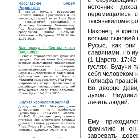
Ярославские Князья
источник дохо
Рюриковичи
В статье описано родословие
перемещались с
Великих Князей Ярославских и их
потомков, старшей ветви Рода Руси
тысячекилометро
– Рюриковичей, восходящей к
Мстиславу Великому Мономашичу.
Род Ярославских Великих Князей
Наконец, в креп
продолжили Князья Большие
Кубенские – Кубаревы. 22.02.2016–
восьми сыновей 
11.03.2016.
Русью, как они
Вся правда о Святом Князе
славянами, но и
Владимире
В статье открывается без купюр вся
(1 Царств. 17:42
правда о Святом Князе Владимире,
которую замалчивают православные
гуслях. Будучи п
и романовские историки,
коммунистическая историческая
себя человеком 
наука и их современные подельники,
фабрикующие мифы о Руси с
Голиафа пращей,
«благими намереньями». Род Руси –
Рюриковичей создал Православие и
Во дворце Дави
российскую государственность, об
этом русские люди стали забывать.
духов. Неудиви
Слава Руси! 07–17.07.2015.
лечить людей.
Краткая хронология религий
Доклад на XXX Международной
конференции по проблемам
Цивилизации, 25.04.2015, Москва,
РосНоУ. В докладе представлены
Ему приходило
итоговые хронологические таблицы
Древнего Египта, Древнего и Нового
Рима, Рима в Италии, Христианства,
фамилию и он 
Ислама и Иудаизма. 25.05.2015.
завоевать дове