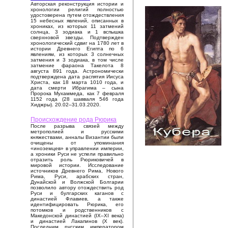
Авторская реконструкция истории и
хронологии религий полностью
удостоверена путем отождествления
15 небесных явлений, описанных в
хрониках, из которых 11 затмений
солнца, 3 зодиака и 1 вспышка
сверхновой звезды. Подтвержден
хронологический сдвиг на 1780 лет в
истории Древнего Египта по 6
явлениям, из которых 3 солнечных
затмения и 3 зодиака, в том числе
затмение фараона Такелота 8
августа 891 года. Астрономически
подтверждена дата распятия Иисуса
Христа, как 18 марта 1010 года, и
дата смерти Ибрагима – сына
Пророка Мухаммеда, как 7 февраля
1152 года (28 шавваля 546 года
Хиджры). 20.02–31.03.2020.
Происхождение рода Рюрика
После разрыва связей между
метрополией и русскими
княжествами, анналы Византии были
очищены от упоминания
«иноземцев» в управлении империи,
а хроники Руси не успели правильно
отразить роль Рюриковичей в
мировой истории. Исследование
источников Древнего Рима, Нового
Рима, Руси, арабских стран,
Дунайской и Волжской Болгарии
позволило автору отождествить род
Руси и булгарских каганов с
династией Флавиев, а также
идентифицировать Рюрика, его
потомков и родственников с
Македонской династией (IX–XI века)
и династией Лакапинов (X век).
Последним русским императором