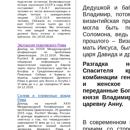
подсчетам истинные безвозвратные
потери населения СССР в годы ВОВ
Дедушкой и ба
составляют 7,6–8,7 миллионов
человек из числа военнослужащих и
Владимир, пото
общие потери с гражданскими
лицами 12,8–13,9 миллиона
византийская пр
человек. Сбежали из сталинского
рая СССР сотни тысяч (до 1,3
могла быть п
миллиона) человек. Мы полагаем,
что имя каждой жертвы войны
Соломона, ведь
должно быть учтено и озвучено
публично. 04–18.05.2019.
прошлого – Виза
Экспансия поволжского Рима
мать Иисуса, бы
Доклад на XXXIII Международной
конференции по проблемам
царя Давида и д
Цивилизации, 24.12.2016, Москва,
РосНоУ. В докладе представлена
обширная информация о
Разгадка н
переселении народов в Европу
через порты Боспорского царства и
Спасителя к
Босфор в Средиземноморье из
Поволжья, Сибири и Кавказа в
комбинации ге
период существования Древнего
Рима в дельте рек Волга и Ахтуба с
и женское 
VI века до н.э. до середины VI века.
24.12.2016.
переданные Бог
Селевк и племенные вожди
князя Владими
Рима
царевну Анну.
Доклад на научной XXXI
Международной Конференции по
проблемам Цивилизации, 26 декабря
2015 года, РосНоУ, Москва, Россия.
В докладе выдвинута и обоснована
гипотеза о том, что «македонские»
В современном 
завоевания IV века до н.э. на самом
деле являются первой волной
причем со стор
экспансии Древнего Рима и