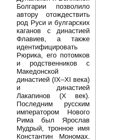
Болгарии позволило
автору отождествить
род Руси и булгарских
каганов с династией
Флавиев, а также
идентифицировать
Рюрика, его потомков
и родственников с
Македонской
династией (IX–XI века)
и династией
Лакапинов (X век).
Последним русским
императором Нового
Рима был Ярослав
Мудрый, тронное имя
Константин Мономах.