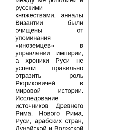
между метрополией и
русскими
княжествами, анналы
Византии были
очищены от
упоминания
«иноземцев» в
управлении империи,
а хроники Руси не
успели правильно
отразить роль
Рюриковичей в
мировой истории.
Исследование
источников Древнего
Рима, Нового Рима,
Руси, арабских стран,
Дунайской и Волжской