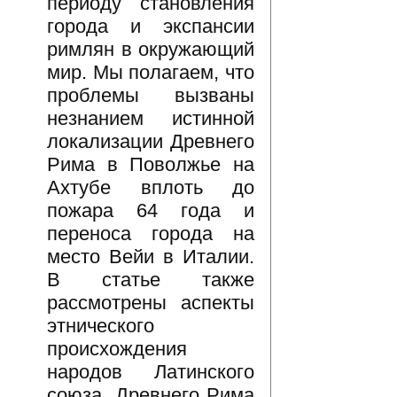
периоду становления
города и экспансии
римлян в окружающий
мир. Мы полагаем, что
проблемы вызваны
незнанием истинной
локализации Древнего
Рима в Поволжье на
Ахтубе вплоть до
пожара 64 года и
переноса города на
место Вейи в Италии.
В статье также
рассмотрены аспекты
этнического
происхождения
народов Латинского
союза, Древнего Рима