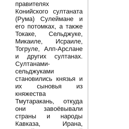
правителях
Конийского султаната
(Рума) Сулеймане и
его потомках, а также
Токаке, Сельджуке,
Микаиле, Исраиле,
Тогруле, Алп-Арслане
и других султанах.
Султанами-
сельджуками
становились князья и
их сыновья из
княжества
Тмутаракань, откуда
они завоёвывали
страны и народы
Кавказа, Ирана,