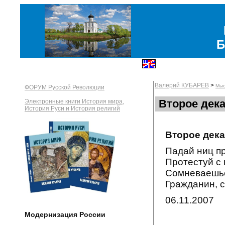
Б
Валерий КУБАРЕВ
>
Мыс
ФОРУМ Русской Революции
Второе дек
Электронные книги История мира,
История Руси и История религий
Второе дек
Падай ниц п
Протестуй с
Сомневаешьс
Гражданин, 
06.11.2007
Модернизация России