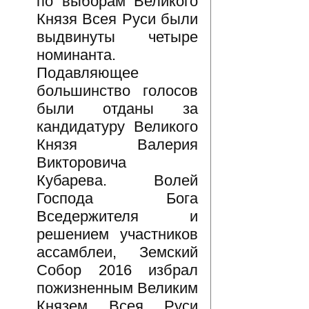
по выборам Великого
Князя Всея Руси были
выдвинуты четыре
номинанта.
Подавляющее
большинство голосов
были отданы за
кандидатуру Великого
Князя Валерия
Викторовича
Кубарева. Волей
Господа Бога
Вседержителя и
решением участников
ассамблеи, Земский
Собор 2016 избрал
пожизненным Великим
Князем Всея Руси