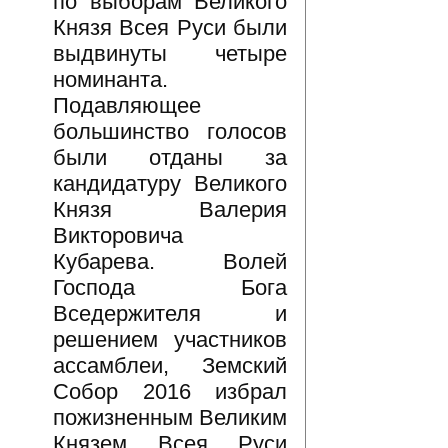
по выборам Великого
Князя Всея Руси были
выдвинуты четыре
номинанта.
Подавляющее
большинство голосов
были отданы за
кандидатуру Великого
Князя Валерия
Викторовича
Кубарева. Волей
Господа Бога
Вседержителя и
решением участников
ассамблеи, Земский
Собор 2016 избрал
пожизненным Великим
Князем Всея Руси