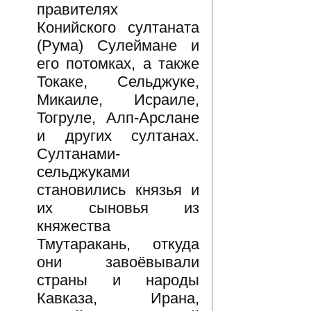
правителях
Конийского султаната
(Рума) Сулеймане и
его потомках, а также
Токаке, Сельджуке,
Микаиле, Исраиле,
Тогруле, Алп-Арслане
и других султанах.
Султанами-
сельджуками
становились князья и
их сыновья из
княжества
Тмутаракань, откуда
они завоёвывали
страны и народы
Кавказа, Ирана,