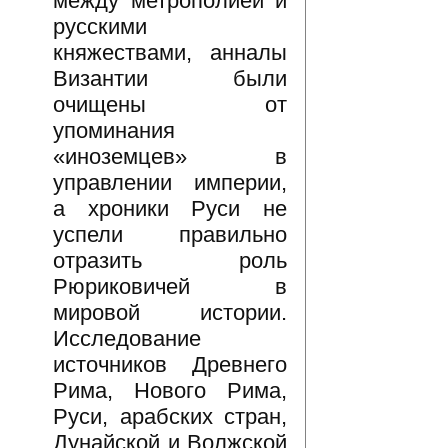
между метрополией и
русскими
княжествами, анналы
Византии были
очищены от
упоминания
«иноземцев» в
управлении империи,
а хроники Руси не
успели правильно
отразить роль
Рюриковичей в
мировой истории.
Исследование
источников Древнего
Рима, Нового Рима,
Руси, арабских стран,
Дунайской и Волжской