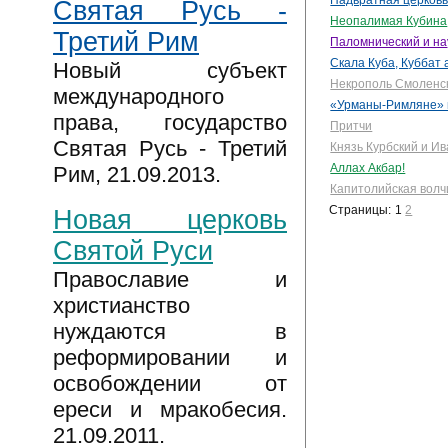
Надвратная церковь
Святая Русь -
Неопалимая Кубина
Третий Рим
Паломнический и на
Скала Куба, Куббат
Новый субъект
Некрополь Смоленск
международного
«Урманы-Римляне» в 
права, государство
Притчи
Святая Русь - Третий
Князь Курбский и И
Аллах Акбар!
Рим, 21.09.2013.
Капитолийская волч
Страницы:
1
2
Новая церковь
Святой Руси
Православие и
христианство
нуждаются в
реформировании и
освобождении от
ереси и мракобесия.
21.09.2011.