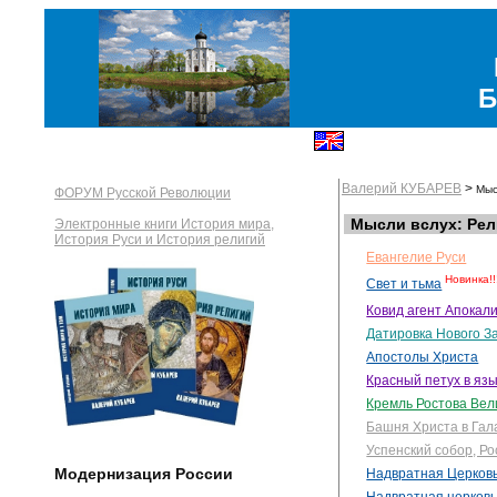
Б
Валерий КУБАРЕВ
>
Мыс
ФОРУМ Русской Революции
Мысли вслух: Рел
Электронные книги История мира,
История Руси и История религий
Евангелие Руси
Новинка!!
Свет и тьма
Ковид агент Апокал
Датировка Нового З
Апостолы Христа
Красный петух в яз
Кремль Ростова Вел
Башня Христа в Гал
Успенский собор, Р
Модернизация России
Надвратная Церковь