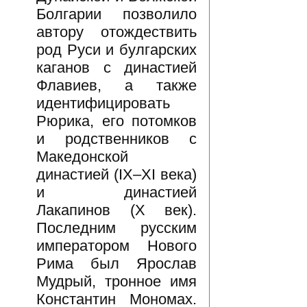
Болгарии позволило
автору отождествить
род Руси и булгарских
каганов с династией
Флавиев, а также
идентифицировать
Рюрика, его потомков
и родственников с
Македонской
династией (IX–XI века)
и династией
Лакапинов (X век).
Последним русским
императором Нового
Рима был Ярослав
Мудрый, тронное имя
Константин Мономах.