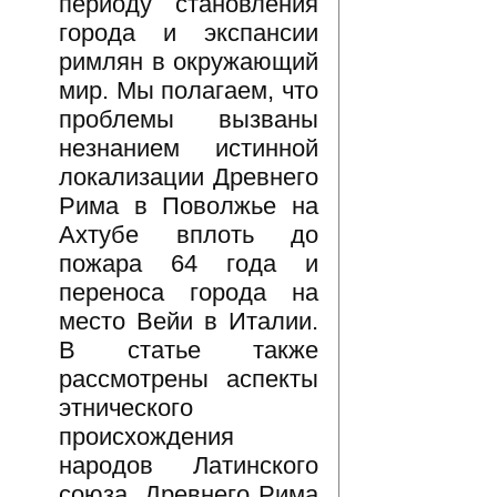
периоду становления
города и экспансии
римлян в окружающий
мир. Мы полагаем, что
проблемы вызваны
незнанием истинной
локализации Древнего
Рима в Поволжье на
Ахтубе вплоть до
пожара 64 года и
переноса города на
место Вейи в Италии.
В статье также
рассмотрены аспекты
этнического
происхождения
народов Латинского
союза, Древнего Рима