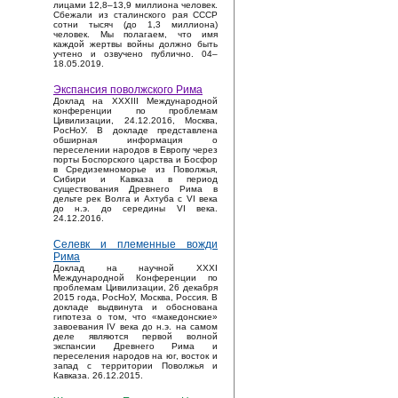
лицами 12,8–13,9 миллиона человек.
Сбежали из сталинского рая СССР
сотни тысяч (до 1,3 миллиона)
человек. Мы полагаем, что имя
каждой жертвы войны должно быть
учтено и озвучено публично. 04–
18.05.2019.
Экспансия поволжского Рима
Доклад на XXXIII Международной
конференции по проблемам
Цивилизации, 24.12.2016, Москва,
РосНоУ. В докладе представлена
обширная информация о
переселении народов в Европу через
порты Боспорского царства и Босфор
в Средиземноморье из Поволжья,
Сибири и Кавказа в период
существования Древнего Рима в
дельте рек Волга и Ахтуба с VI века
до н.э. до середины VI века.
24.12.2016.
Селевк и племенные вожди
Рима
Доклад на научной XXXI
Международной Конференции по
проблемам Цивилизации, 26 декабря
2015 года, РосНоУ, Москва, Россия. В
докладе выдвинута и обоснована
гипотеза о том, что «македонские»
завоевания IV века до н.э. на самом
деле являются первой волной
экспансии Древнего Рима и
переселения народов на юг, восток и
запад с территории Поволжья и
Кавказа. 26.12.2015.