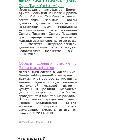
Живописное Евангелие Церкви
Хора (Карие) в Стамбуле
Исследование артефактов Церкви
Христа Спасителя в Полях (Церковь
Хора, XIV век, Стамбул) позволило
восстановить забытые нюансы
древних догматов византийского
Православия. Были обнаружены
многочисленные факты искажения
Святого Писания и Святого Предания
при формировании современных
христианских канонов, которые вовсе
не являются неприкосновенной
данностью свыше, а есть продукт
человеческого творчества. 15.09–
08.10.2014.
Образы древних римлян с
Волги в артефактах
Долгие тысячелетия в Иделе-Риме-
Мемфисе-Мицраиме-Итиле-Сарай-
Бату жили от 600 000 до миллиона
человек. Руины города являются
грандиозной кладовой истории,
культуры и религии. Масонские
ученые старательно избегают
проводить там масштабные раскопки.
В тех местах процветает только
черные кладоискатели. Доколе
возможно мировой элите
самозванцев скрывать истину от
людей? 20-22.04.2010.
Архив 2004-2018 гг.
Что делать?