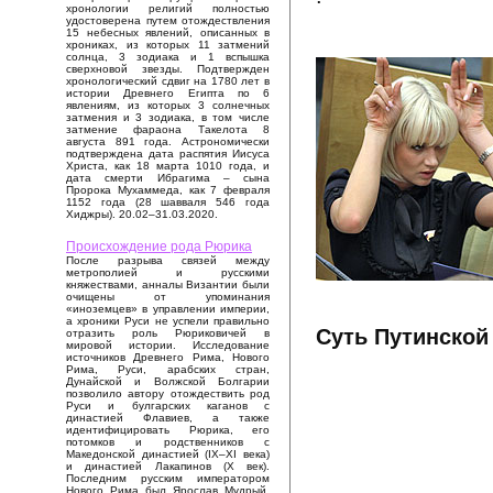
хронологии религий полностью
удостоверена путем отождествления
15 небесных явлений, описанных в
хрониках, из которых 11 затмений
солнца, 3 зодиака и 1 вспышка
сверхновой звезды. Подтвержден
хронологический сдвиг на 1780 лет в
истории Древнего Египта по 6
явлениям, из которых 3 солнечных
затмения и 3 зодиака, в том числе
затмение фараона Такелота 8
августа 891 года. Астрономически
подтверждена дата распятия Иисуса
Христа, как 18 марта 1010 года, и
дата смерти Ибрагима – сына
Пророка Мухаммеда, как 7 февраля
1152 года (28 шавваля 546 года
Хиджры). 20.02–31.03.2020.
Происхождение рода Рюрика
После разрыва связей между
метрополией и русскими
княжествами, анналы Византии были
очищены от упоминания
«иноземцев» в управлении империи,
а хроники Руси не успели правильно
Суть Путинской
отразить роль Рюриковичей в
мировой истории. Исследование
источников Древнего Рима, Нового
Рима, Руси, арабских стран,
Дунайской и Волжской Болгарии
позволило автору отождествить род
Руси и булгарских каганов с
династией Флавиев, а также
идентифицировать Рюрика, его
потомков и родственников с
Македонской династией (IX–XI века)
и династией Лакапинов (X век).
Последним русским императором
Нового Рима был Ярослав Мудрый,