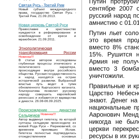
Путин протруби
Святая Русь - Третий Рим
сентябре 2007 
Новый субъект международного
права, государство Святая Русь -
русский народ п
Третий Рим, 21.09.2013.
амнистию с 01.0
Новая церковь Святой Руси
Православие и христианство
Путин льет соло
нуждаются в реформировании и
освобождении от ереси и
это время про
мракобесия. 21.09.2011.
вместо 8% стан
Этнополитическая
трансформация России
15%. Рушится н
Новинка!!!
Армия не получ
В статье автором исследованы
глубинные процессы этнического и
вместо 3 бомба
политического характера,
происходящие внутри российского
общества. Русская государственность
уничтожили.
и народ находятся на острие
исторической развилки. Выбранный
властью путь ведет в тупик
Правильные и кр
обновленного Кыргызского каганата.
Альтернатива позволит русскому
Царство Небесн
народу совершить европейский
ренессанс и избавится от варварства
знают. Денег на
и дикости. 26.08-06.09.2025.
национальные пр
Происхождение династии
Ааронович Менде
Новинка!!!
Сельджуков
Автор выдвинул гипотезу, по которой
никогда не был
султаны сельджуки происходили из
князей Рода Руси – Рюриковичей, со
церкви перекре
временем принявших Ислам.
Гипотеза полностью подтвердилась
ресурсы в их рук
отождествлением основных