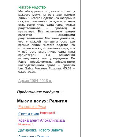
Чистое Родство
Мы обнаружили и доказали, что у
каждого мужчины есть две прямые
линии Чистого Родства, по которым в
каждом поколении предков у него
есть всего лишь одна пара чистых
родственников – праотец и
праматерь. Все остальные предки
являются названными
родственниками. Мы также доказали,
что у каждой женщины есть две
прямые линии чистого родства, по
которым в каждом поколении предков
у неё есть всего лишь одна пара
праматерей. На основании
исследования мы утверждаем De
Facto незыблемость абсолютного
наследственного права – правило
Lex Salica Чистого Родства. 05.08 –
03.09.2014.
Архив 2004-2018 гг.
Продолжение следует...
Мысли вслух: Религия
Евангелие Руси
Новинка!!!
Свет и тьма
Ковид агент Апокалипсиса
Новинка!!!
Датировка Нового Завета
Апостолы Христа