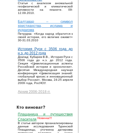
Статья с анализом аномальной
геофизической и климатической
активности на планете. 09-
12.09.2010.
Балтавар – символ
христианства, ислама и
иудаизма
Петрарка: «Когда народ обратится к
своей истории, его величие оживет»
30-31.03.2010
История Руси с 3506 года до
н.э. до 2012 года
Доклад: Кубарев В.В., История Руси с
3506 года до н.э. до 2012 года.
Секция «Цивилизационные аспекты
Российской истории и хронологии».
Десятая Международная научная
конференция «Цивилизация знаний:
глобальный кризис и инновационный
выбор России», Москва, 24-25 апреля
2009 года, РосНОУ.
Архив 2006-2018 гг.
Кто виноват?
Плащаница и путешествия
Новинка!!!
Спасителя
В статье автором проанализированы
данные исследования Туринской
Плащаницы, уточнена датировка
появления реликвии, а также