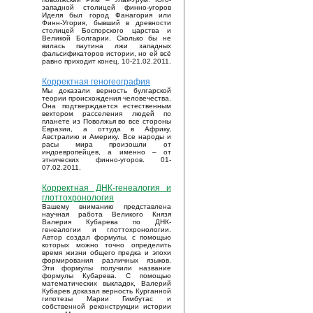
западной столицей финно-угоров
Иделя был город Фанагория или
Финн-Угория, бывший в древности
столицей Боспорского царства и
Великой Болгарии. Сколько бы не
вилась паутина лжи западных
фальсификаторов истории, но ей всё
равно приходит конец. 10-21.02.2011.
Корректная геногеография
Мы доказали верность булгарской
теории происхождения человечества.
Она подтверждается естественным
вектором расселения людей по
планете из Поволжья во все стороны
Евразии, а оттуда в Африку,
Австралию и Америку. Все народы и
расы мира произошли от
индоевропейцев, а именно – от
этнических финно-угоров. 01-
07.02.2011.
Корректная ДНК-генеалогия и
глоттохронология
Вашему вниманию представлена
научная работа Великого Князя
Валерия Кубарева по ДНК-
генеалогии и глоттохронологии.
Автор создал формулы, с помощью
которых можно точно определить
время жизни общего предка и эпохи
формирования различных языков.
Эти формулы получили название
формулы Кубарева. С помощью
математических выкладок, Валерий
Кубарев доказал верность Курганной
гипотезы Марии Гимбутас и
собственной реконструкции истории