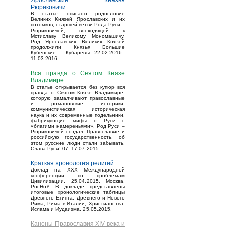
Ярославские Князья
Рюриковичи
В статье описано родословие
Великих Князей Ярославских и их
потомков, старшей ветви Рода Руси –
Рюриковичей, восходящей к
Мстиславу Великому Мономашичу.
Род Ярославских Великих Князей
продолжили Князья Большие
Кубенские – Кубаревы. 22.02.2016–
11.03.2016.
Вся правда о Святом Князе
Владимире
В статье открывается без купюр вся
правда о Святом Князе Владимире,
которую замалчивают православные
и романовские историки,
коммунистическая историческая
наука и их современные подельники,
фабрикующие мифы о Руси с
«благими намереньями». Род Руси –
Рюриковичей создал Православие и
российскую государственность, об
этом русские люди стали забывать.
Слава Руси! 07–17.07.2015.
Краткая хронология религий
Доклад на XXX Международной
конференции по проблемам
Цивилизации, 25.04.2015, Москва,
РосНоУ. В докладе представлены
итоговые хронологические таблицы
Древнего Египта, Древнего и Нового
Рима, Рима в Италии, Христианства,
Ислама и Иудаизма. 25.05.2015.
Каноны Православия XIV века и