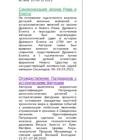
истину. 11–30.11.2021.
Синхронизация хроник Рима и
Египта
На основании тщательного анализа
деталей военных компаний и
астрономических явлений из хроник
Древнего и Нового Рима, Древнего
Египта и персидских источников
автором был подтвержден
хронологический сдвиг в истории
Древнего Египта на 1780 лет в
прошлое. Автором также был
выявлен комплот историков по
сокрытию существования Древнего
Египта в I тысячелетии путем
маскировки деяний египетских
фараонов Нового Царства за
несуществующей активностью царей
империи Сасанидов. 06–29.03.2021.
Отождествление Патриархов с
историческими фигурами
Автором выполнена корректная
идентификация Патриархов
монотеистических религий с
историческими фигурами прошлого
на основании парадигмы короткой
хронологии мира и привязки событий
к уникальным небесным явлениям,
отраженным в хрониках и Священных
писаниях. Идентификация
Патриархов сделана на основе
анализа данных генеалогических
деревьев Иисуса Христа от Луки,
Матфея, мозаик Церкви Хора,
генеалогии Пророка Мухаммеда и
списков царей Великой Болгарии.
21.07–27.08.2020.