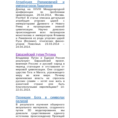
Атрибуция Рюриковичей и
императоров Лакапинов
Доклад на XXVIII Международной
конференции по проблемам
Цивилизации, 26.04.2014, Москва,
РосНоУ. В статье описана детальная
атрибуция угорских царей с
императорами Древнего и Нового
Рима и патриархами земной
цивилизации. Научно доказано
происхождения всех патриархов
монотеизма и императоров Флавиев
и Лакапинов из рода угорских царей
Руси (Великих), этнических финно-
угоров Поволжья. 23.03.2014 –
24.04.2014.
Евразийский тупик Путина
Владимир Путин и Единая Россия
реализуют Евразийский проект,
вовлекая Россию и русский народ в
период стагнации и отставания от
мировой цивилизации. Они создают
царство Гога и Магога, угрожающего
миру во всем мире. Почему
кремлевская власть не спросила
русских славян – хотят они жить в
азиатской стране или быть
благополучными европейцами? 14-
22.01.2014.
Проекции Бога в символах
религий
В результате изучения обширного
визуального материала, созданного
путем 3D моделирования, мы
доказали существование единого
источника происхождения Проекций