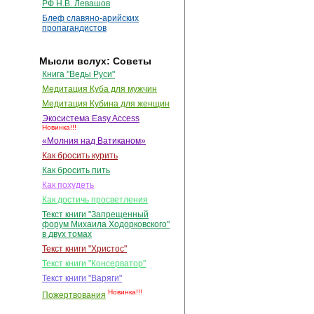
РФ Н.В. Левашов
Блеф славяно-арийских
пропагандистов
Мысли вслух: Советы
Книга "Веды Руси"
Медитация Куба для мужчин
Медитация Кубина для женщин
Экосистема Easy Access
Новинка!!!
«Молния над Ватиканом»
Как бросить курить
Как бросить пить
Как похудеть
Как достичь просветления
Текст книги "Запрещенный
форум Михаила Ходорковского"
в двух томах
Текст книги "Христос"
Текст книги "Консерватор"
Текст книги "Варяги"
Новинка!!!
Пожертвования