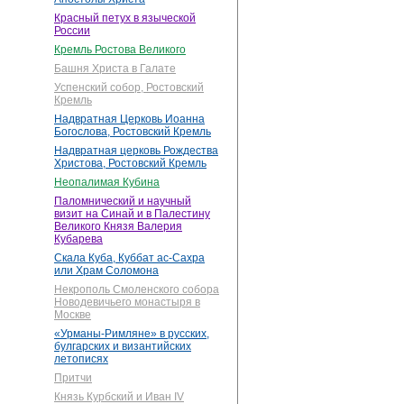
Красный петух в языческой
России
Кремль Ростова Великого
Башня Христа в Галате
Успенский собор, Ростовский
Кремль
Надвратная Церковь Иоанна
Богослова, Ростовский Кремль
Надвратная церковь Рождества
Христова, Ростовский Кремль
Неопалимая Кубина
Паломнический и научный
визит на Синай и в Палестину
Великого Князя Валерия
Кубарева
Скала Куба, Куббат ас-Сахра
или Храм Соломона
Некрополь Смоленского собора
Новодевичьего монастыря в
Москве
«Урманы-Римляне» в русских,
булгарских и византийских
летописях
Притчи
Князь Курбский и Иван IV