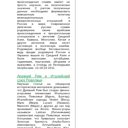
происхождения славян имеют не
просто научное, но политическое
значение. С учетом полученных
данных необходимо формировать
взвешенную политику
межнациональных и
межрелигиозных отношений в
России и мире. Современное
увлечение русских славян
родоверием, своим арийским
происхождением и презрительным
отношением к жителям Средней
Азии, Кавказа, Монголии, Китая и
других регионов мира несет
системную и логическую ошибки.
Родоверие вообще бессмысленно,
ведь предки родоверов России и
Украины вышли из Средней Азии и
были киргизами, алтайцами,
таджиками, пуштунами, уйгурами и
жужанями, а отнюдь не белокурыми
полубогами. 12-18.03.2011.
Древний Рим и Италийский
союз Поволжья
Научная статья на обширном
историческом материале доказывает,
что Древний Рим был создан финно-
угорскими племенами Итильского
союза Поволжья (Идель, Булгар).
Италийские народы Vestini (Весь),
Marsi (Меря), Lucani (Люкане),
Marrucini (Мари) и другие до сих пор
проживают на Волге. Финно-угоры
называли Latinas (Латинянами)
германские народы Поволжья, иначе
Алтынами, что буквально означает
Золотые. Крепость Альба-Лонго
именовалась Алтынбашем, а
поволжский Рим – Улак-Урум. Юго-