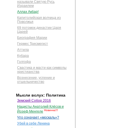
называли Святую Русь
Израилем
Аллах Акбар!
Капитолийская волчица из
Поволжья
69 потомок династии Царя
Царей
Биография Марии
Гермес Трисмегист
Аттила
Кубара
Голгофа
Свастика и масти как символы
христианства
Вознесение, успение и
отшельничество
Мысли вслух: Политика
Земский Собор 2016
Нацисты Анатолий Клёсов и
Новинка!!!
Йозеф Менгеле
Что означает «москаль»?
Убей в себе Ленина