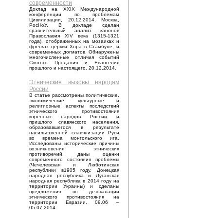
современности
Доклад на XXIX Международной
конференции по проблемам
Цивилизации, 20.12.2014, Москва,
РосНоУ. В докладе сделан
сравнительный анализ канонов
Православия XIV века (1315-1321
года), отображенных на мозаиках и
фресках церкви Хора в Стамбуле, и
современных догматов. Обнаружены
многочисленные отличия событий
Святого Предания и Евангелия
прошлого и настоящего. 20.12.2014.
Этнические вызовы народам
России
В статье рассмотрены политические,
экономические, культурные и
религиозные аспекты последствий
этнического противостояния
коренных народов России и
пришлого славянского населения,
образовавшегося в результате
насильственной славянизации Руси
во времена монгольского ига.
Исследованы исторические причины
возникновения этнических
противоречий, даны оценки
современного состояния проблемы
(Чечелевская и Люботинская
республики в1905 году, Донецкая
народная республика и Луганская
народная республика в 2014 году на
территории Украины) и сделаны
предложения по деэскалации
этнического противостояния на
территории Евразии. 09.06 –
05.07.2014.