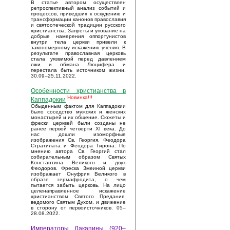
В статье автором осуществлен
ретроспективный анализ событий и
процессов, приведших к оскудению и
трансформации канонов православия
и святоотеческой традиции русского
христианства. Запреты и упование на
добрые намерения оппортунистов
внутри тела церкви привели к
закономерному искажению учения. В
результате православная церковь
стала уязвимой перед давлением
лжи и обмана Люцифера и
перестала быть источником жизни.
30.09–25.11.2022.
Особенности христианства в
Новинка!!!
Каппадокии
Обыденным фактом для Каппадокии
было соседство мужских и женских
монастырей и их общение. Сюжеты и
фрески церквей были созданы не
ранее первой четверти XI века. До
нас дошли изоморфные
изображения Св. Георгия, Феодора
Стратилата и Феодора Тирона. По
мнению автора Св. Георгий стал
собирательным образом Святых
Константина Великого и двух
Феодоров. Фреска Змеиной церкви
изображает Онуфрия Великого в
образе гермафродита, о чем
пытается забыть церковь. На лицо
целенаправленное искажение
христианством Святого Предания,
ведомого Святым Духом, и движение
в сторону от первоисточников. 05–
28.08.2022.
Императоры Лакапины (920–