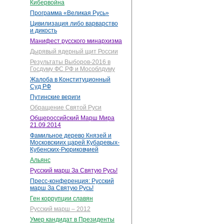
Кибервойна
Программа «Великая Русь»
Цивилизация либо варварство
и дикость
Манифест русского минархизма
Дырявый ядерный щит России
Результаты Выборов-2016 в
Госдуму ФС РФ и Мособлдуму
Жалоба в Конституционный
Суд РФ
Путинские вериги
Обращение Святой Руси
Общероссийский Марш Мира
21.09.2014
Фамильное дерево Князей и
Московскиих царей Кубаревых-
Кубенских-Рюриковчией
Альянс
Русский марш За Святую Русь!
Пресс-конференция: Русский
марш За Святую Русь!
Ген коррупции славян
Русский марш – 2012
Умер кандидат в Президенты