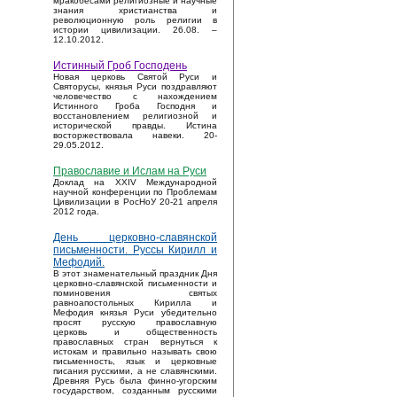
мракобесами религиозные и научные
знания христианства и
революционную роль религии в
истории цивилизации. 26.08. –
12.10.2012.
Истинный Гроб Господень
Новая церковь Святой Руси и
Святорусы, князья Руси поздравляют
человечество с нахождением
Истинного Гроба Господня и
восстановлением религиозной и
исторической правды. Истина
восторжествовала навеки. 20-
29.05.2012.
Православие и Ислам на Руси
Доклад на XXIV Международной
научной конференции по Проблемам
Цивилизации в РосНоУ 20-21 апреля
2012 года.
День церковно-славянской
письменности. Руссы Кирилл и
Мефодий.
В этот знаменательный праздник Дня
церковно-славянской письменности и
поминовения святых
равноапостольных Кирилла и
Мефодия князья Руси убедительно
просят русскую православную
церковь и общественность
православных стран вернуться к
истокам и правильно называть свою
письменность, язык и церковные
писания русскими, а не славянскими.
Древняя Русь была финно-угорским
государством, созданным русскими