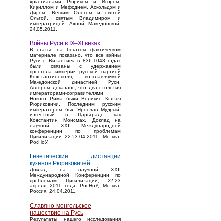
христианами Рюриком и Игорем,
Кириллом и Мефодием, Аскольдом и
Диром, Вещим Олегом и святой
Ольгой, святым Владимиром и
императрицей Анной Македонской.
24.05.2011.
Войны Руси в IX–XI веках
В статье на богатом фактическом
материале показано, что все войны
Руси с Византией в 836-1043 годах
были связаны с удержанием
престола империи русской партией
Константинополя, возглавляемой
Македонской династией Руси.
Автором доказано, что два столетия
императорами-соправителями
Нового Рима были Великие Князья
Рюриковичи. Последним русским
императором был Ярослав Мудрый,
известный в Царьграде как
Константин Мономах. Доклад на
научной XXII Международной
конференции по проблемам
Цивилизации 22-23.04.2011, Москва,
РосНоУ.
Генетические дистанции
кузенов Рюриковичей
Доклад на научной XXII
Международной Конференции по
проблемам Цивилизации, 22-23
апреля 2011 года, РосНоУ, Москва,
Россия. 24.04.2011.
Славяно-монгольское
нашествие на Русь
Результаты нашего исследования