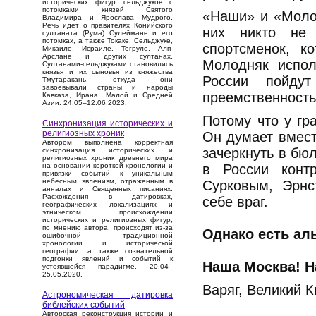
исторических фигур сельджуков с
потомками князей Святого
«Наши» и «Молод
Владимира и Ярослава Мудрого.
Речь идет о правителях Конийского
них никто не 
султаната (Рума) Сулеймане и его
потомках, а также Токаке, Сельджуке,
спортсменок, к
Микаиле, Исраиле, Тогруле, Алп-
Арслане и других султанах.
Молодняк испол
Султанами-сельджуками становились
князья и их сыновья из княжества
России пойду
Тмутаракань, откуда они
завоёвывали страны и народы
преемственность
Кавказа, Ирана, Малой и Средней
Азии. 24.05–12.06.2023.
Потому что у гр
Синхронизация исторических и
религиозных хроник
Он думает вмест
Автором выполнена корректная
зачеркнуть в бю
синхронизация исторических и
религиозных хроник древнего мира
в России конт
на основании короткой хронологии и
привязки событий к уникальным
небесным явлениям, отраженным в
Сурковым, Эрн
анналах и Священных писаниях.
Расхождения в датировках,
себе враг.
географических локализациях и
этническом происхождении
исторических и религиозных фигур,
по мнению автора, происходят из-за
Однако есть ал
ошибочной традиционной
хронологии и исторической
географии, а также сознательной
подгонки явлений и событий к
Наша Москва! Н
устоявшейся парадигме. 20.04–
25.05.2020.
Варяг, Великий К
Астрономическая датировка
библейских событий
.
Авторская реконструкция истории и