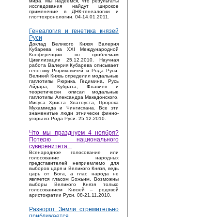
мира. Мы надеемся, что результаты
исследования найдут широкое
применение в ДНК-генеалогии и
глоттохронологии. 04-14.01.2011.
Генеалогия и генетика князей
Руси
Доклад Великого Князя Валерия
Кубарева на XXI Международной
Конференции по проблемам
Цивилизации 25.12.2010. Научная
работа Валерия Кубарева описывает
генетику Рюриковичей и Рода Руси.
Великий Князь определил модальные
гаплотипы Рюрика, Гедимина, Русь
Айдара, Кубрата, Флавиев и
теоретически описал модальные
гаплотипы Александра Македонского,
Иисуса Христа Златоуста, Пророка
Мухаммеда и Чингисхана. Все эти
знаменитые люди этнически финно-
угоры из Рода Руси. 25.12.2010.
Что мы празднуем 4 ноября?
Потерю национального
суверенитета...
Bсенародное голосование или
голосование народных
представителей неприемлемо для
выборов царя и Великого Князя, ведь
царь от Бога, а глас народа не
является гласом Божьим. Возможны
выборы Великого Князя только
голосованием Князей – родовой
аристократии Руси. 08-21.11.2010.
Разворот Земли стремительно
приближается