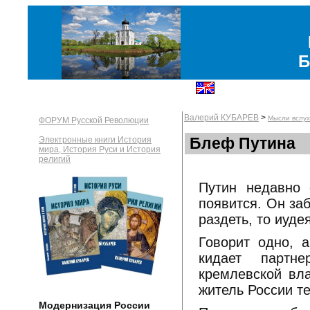
Б
Валерий КУБАРЕВ
>
Мысли вслух
ФОРУМ Русской Революции
Блеф Путина
Электронные книги История
мира, История Руси и История
религий
Путин недавно с
появится. Он за
раздеть, то иуде
Говорит одно, 
кидает партне
кремлевской вла
житель России те
Модернизация России