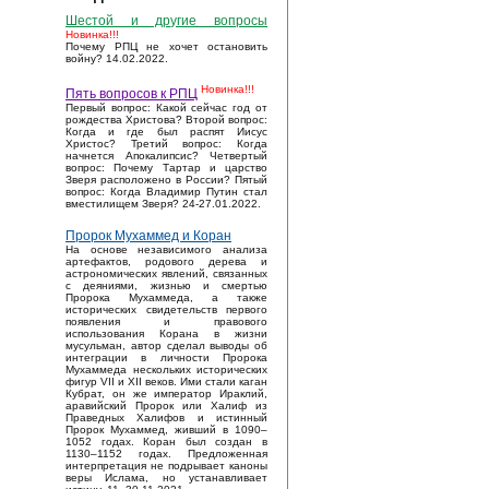
Шестой и другие вопросы
Новинка!!!
Почему РПЦ не хочет остановить
войну? 14.02.2022.
Новинка!!!
Пять вопросов к РПЦ
Первый вопрос: Какой сейчас год от
рождества Христова? Второй вопрос:
Когда и где был распят Иисус
Христос? Третий вопрос: Когда
начнется Апокалипсис? Четвертый
вопрос: Почему Тартар и царство
Зверя расположено в России? Пятый
вопрос: Когда Владимир Путин стал
вместилищем Зверя? 24-27.01.2022.
Пророк Мухаммед и Коран
На основе независимого анализа
артефактов, родового дерева и
астрономических явлений, связанных
с деяниями, жизнью и смертью
Пророка Мухаммеда, а также
исторических свидетельств первого
появления и правового
использования Корана в жизни
мусульман, автор сделал выводы об
интеграции в личности Пророка
Мухаммеда нескольких исторических
фигур VII и XII веков. Ими стали каган
Кубрат, он же император Ираклий,
аравийский Пророк или Халиф из
Праведных Халифов и истинный
Пророк Мухаммед, живший в 1090–
1052 годах. Коран был создан в
1130–1152 годах. Предложенная
интерпретация не подрывает каноны
веры Ислама, но устанавливает