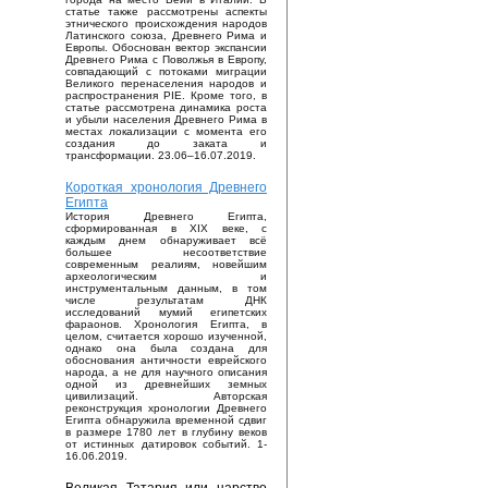
статье также рассмотрены аспекты
этнического происхождения народов
Латинского союза, Древнего Рима и
Европы. Обоснован вектор экспансии
Древнего Рима с Поволжья в Европу,
совпадающий с потоками миграции
Великого перенаселения народов и
распространения PIE. Кроме того, в
статье рассмотрена динамика роста
и убыли населения Древнего Рима в
местах локализации с момента его
создания до заката и
трансформации. 23.06–16.07.2019.
Короткая хронология Древнего
Египта
История Древнего Египта,
сформированная в XIX веке, с
каждым днем обнаруживает всё
большее несоответствие
современным реалиям, новейшим
археологическим и
инструментальным данным, в том
числе результатам ДНК
исследований мумий египетских
фараонов. Хронология Египта, в
целом, считается хорошо изученной,
однако она была создана для
обоснования античности еврейского
народа, а не для научного описания
одной из древнейших земных
цивилизаций. Авторская
реконструкция хронологии Древнего
Египта обнаружила временной сдвиг
в размере 1780 лет в глубину веков
от истинных датировок событий. 1-
16.06.2019.