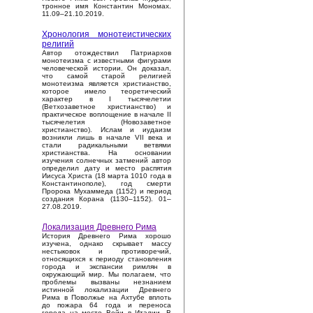
тронное имя Константин Мономах.
11.09–21.10.2019.
Хронология монотеистических
религий
Автор отождествил Патриархов
монотеизма с известными фигурами
человеческой истории. Он доказал,
что самой старой религией
монотеизма является христианство,
которое имело теоретический
характер в I тысячелетии
(Ветхозаветное христианство) и
практическое воплощение в начале II
тысячелетия (Новозаветное
христианство). Ислам и иудаизм
возникли лишь в начале VII века и
стали радикальными ветвями
христианства. На основании
изучения солнечных затмений автор
определил дату и место распятия
Иисуса Христа (18 марта 1010 года в
Константинополе), год смерти
Пророка Мухаммеда (1152) и период
создания Корана (1130–1152). 01–
27.08.2019.
Локализация Древнего Рима
История Древнего Рима хорошо
изучена, однако скрывает массу
нестыковок и противоречий,
относящихся к периоду становления
города и экспансии римлян в
окружающий мир. Мы полагаем, что
проблемы вызваны незнанием
истинной локализации Древнего
Рима в Поволжье на Ахтубе вплоть
до пожара 64 года и переноса
города на место Вейи в Италии. В