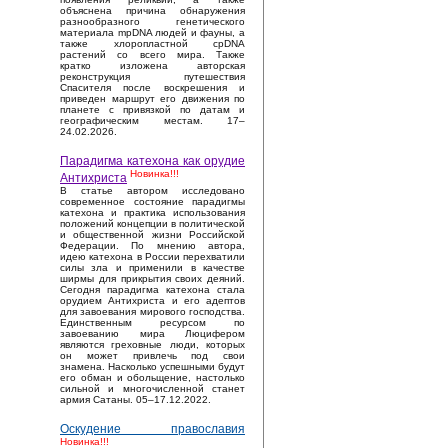
объяснена причина обнаружения
разнообразного генетического
материала mpDNA людей и фауны, а
также хлоропластной cpDNA
растений со всего мира. Также
кратко изложена авторская
реконструкция путешествия
Спасителя после воскрешения и
приведен маршрут его движения по
планете с привязкой по датам и
географическим местам. 17–
24.02.2026.
Парадигма катехона как орудие
Новинка!!!
Антихриста
В статье автором исследовано
современное состояние парадигмы
катехона и практика использования
положений концепции в политической
и общественной жизни Российской
Федерации. По мнению автора,
идею катехона в России перехватили
силы зла и применили в качестве
ширмы для прикрытия своих деяний.
Сегодня парадигма катехона стала
орудием Антихриста и его адептов
для завоевания мирового господства.
Единственным ресурсом по
завоеванию мира Люцифером
являются греховные люди, которых
он может привлечь под свои
знамена. Насколько успешными будут
его обман и обольщение, настолько
сильной и многочисленной станет
армия Сатаны. 05–17.12.2022.
Оскудение православия
Новинка!!!