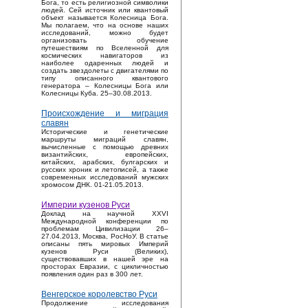
Бога, то есть религиозной символики
людей. Сей источник или квантовый
объект называется Колесница Бога.
Мы полагаем, что на основе наших
исследований, можно будет
организовать обучение
путешествиям по Вселенной для
космических навигаторов из
наиболее одаренных людей и
создать звездолеты с двигателями по
типу описанного квантового
генератора – Колесницы Бога или
Колесницы Куба. 25–30.08.2013.
Происхождение и миграция
славян
Исторические и генетические
маршруты миграций славян,
вычисленные с помощью древних
византийских, европейских,
китайских, арабских, булгарских и
русских хроник и летописей, а также
современных исследований мужских
хромосом ДНК. 01-21.05.2013.
Империи кузенов Руси
Доклад на научной XXVI
Международной конференции по
проблемам Цивилизации 26–
27.04.2013, Москва, РосНоУ. В статье
описаны пять мировых Империй
кузенов Руси (Великих),
существовавших в нашей эре на
просторах Евразии, с цикличностью
появления один раз в 300 лет.
Венгерское королевство Руси
Продолжение исследования