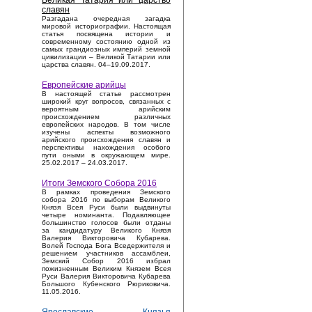
Великая Татария или царство
славян
Разгадана очередная загадка
мировой историографии. Настоящая
статья посвящена истории и
современному состоянию одной из
самых грандиозных империй земной
цивилизации – Великой Татарии или
царства славян. 04–19.09.2017.
Европейские арийцы
В настоящей статье рассмотрен
широкий круг вопросов, связанных с
вероятным арийским
происхождением различных
европейских народов. В том числе
изучены аспекты возможного
арийского происхождения славян и
перспективы нахождения особого
пути оными в окружающем мире.
25.02.2017 – 24.03.2017.
Итоги Земского Собора 2016
В рамках проведения Земского
собора 2016 по выборам Великого
Князя Всея Руси были выдвинуты
четыре номинанта. Подавляющее
большинство голосов были отданы
за кандидатуру Великого Князя
Валерия Викторовича Кубарева.
Волей Господа Бога Вседержителя и
решением участников ассамблеи,
Земский Собор 2016 избрал
пожизненным Великим Князем Всея
Руси Валерия Викторовича Кубарева
Большого Кубенского Рюриковича.
11.05.2016.