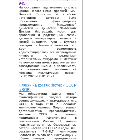
945)
На основании тщательного анализа
хроник Нового Рима, Древней Руси,
Великой Болгарии и арабских
источников автором было
обосновано финно-угорское
происхождение Македонской
династии и династии Лакапинов.
Детали биографий, имен, дат
правления и родственных связей
десятков императоров, каганов и
князей Византии, Руси и Булгара
совпадают с большой точностью, что
дает возможность
идентифицировать все исследуемые
личности с реальными
историческими фигурами. В местных
летописях они имеют различные или
совпадающие имена, в зависимости
от национальных особенностей
прозвищ исследуемых персон.
07.12.2020–30.01.2021.
Пляски на костях (потери СССР
в ВОВ)
Мы обнаружили факты прямой
фальсификации людских потерь
военнослужащих и гражданских лиц
СССР в годы ВОВ в несколько
миллионов человек. Подлог вызван
деятельностью пропагандистской
машины СССР и ложным
пониманием патриотизма в
современной России. По нашим
подсчетам истинные безвозвратные
потери населения СССР в годы ВОВ
составляют 7,6–8,7 миллионов
человек из числа военнослужащих и
общие потери с гражданскими