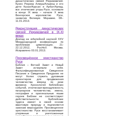
династических связей Рюриковичей.
Кузен Рюрика Алмуш/Альмош и его
дети Казан/Курсан и Арбат/Арпад,
все этнические угоры Руси, основали
в конце IX века – начале X века
Венгерское королевство Руси,
захватив Великую Моравию. 08–
11.01.2013.
Реконструкция династических
связей Рюриковичей в IX-XI
веках
Доклад на юбилейной научной XXV
Международной конференции по
проблемам цивилизации, 21-
22.12.2012, РосНоУ, Москва.
Исправлено 03.01.2013.
Просвещённое христианство
Руси
Библия – Ветхий Завет и Новый
Завет исчерпали себя.
Фальсифицированные Священное
Писание и Священное Предание не
могут более служить духовным
ориентиром для продвижения
человечества вперед по реке
времени. Хронология библейских
событий, этническая принадлежность
патриархов человечества, имена,
география и оригинальные языки
героев Библии не соответствуют
действительности. Библейские
чудеса имеют в своей основе
квантовую природу и подчиняются
законам мироздания. Просвещенное
христианство Руси восстанавливает
утерянные и уничтоженные