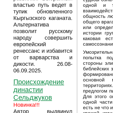
властью путь ведет в
одной и 
взаимодейс
тупик обновленного
общность лю
Кыргызского каганата.
общего врага
Альтернатива
или определ
позволит русскому
истории гру
народу совершить
каковая ес
европейский
самосознание
ренессанс и избавится
Умозритель
от варварства и
попытка по
стороны эли
дикости. 26.08-
библейских 
06.09.2025.
формирован
основной 
Происхождение
территориях
династии
предлогом п
Для этого о
Сельджуков
одной части
Новинка!!!
есть не что 
Автор выдвинул