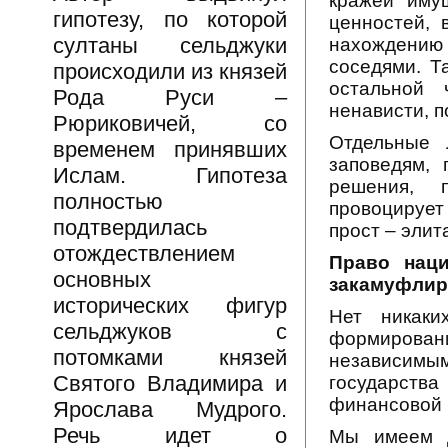
кражей иму
гипотезу, по которой
ценностей, 
султаны сельджуки
нахождению 
соседями. Т
происходили из князей
остальной 
Рода Руси –
ненависти, 
Рюриковичей, со
Отдельные 
временем принявших
заповедям, 
Ислам. Гипотеза
решения, 
полностью
провоцируе
подтвердилась
прост – элит
отождествлением
Право наци
основных
закамуфлир
исторических фигур
Нет никак
сельджуков с
формирован
потомками князей
независимы
Святого Владимира и
государств
финансовой 
Ярослава Мудрого.
Речь идет о
Мы имеем д