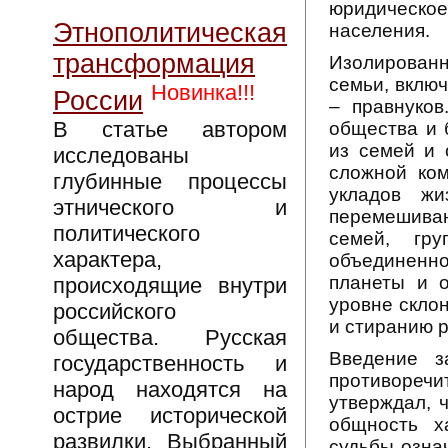
юридическо
Этнополитическая
населения.
трансформация
Изолирован
семьи, включ
Новинка!!!
России
– правнуков
В статье автором
общества и 
из семей и 
исследованы
сложной ком
глубинные процессы
укладов жи
этнического и
перемешиван
политического
семей, гр
характера,
объединенно
планеты и 
происходящие внутри
уровне скло
российского
и стиранию 
общества. Русская
Введение з
государственность и
противореч
народ находятся на
утверждал, 
острие исторической
общность х
развилки. Выбранный
судьбы озна