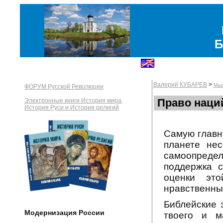
Б
Валерий КУБАРЕВ
>
Мыс
ФОРУМ Русской Революции
Право наци
Электронные книги История мира,
История Руси и История религий
Самую главну
планете нес
самоопредел
поддержка с
оценки это
нравственны
Библейские з
Модернизация России
твоего и м