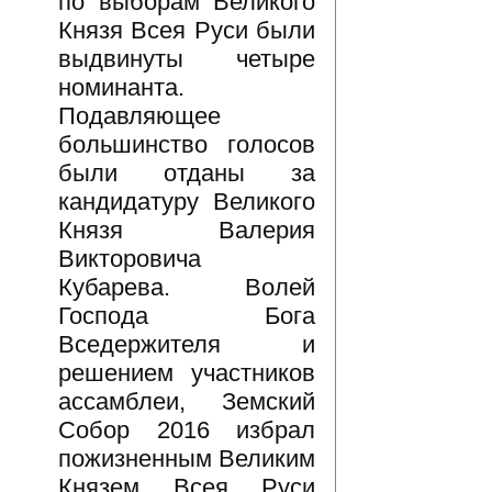
по выборам Великого
Князя Всея Руси были
выдвинуты четыре
номинанта.
Подавляющее
большинство голосов
были отданы за
кандидатуру Великого
Князя Валерия
Викторовича
Кубарева. Волей
Господа Бога
Вседержителя и
решением участников
ассамблеи, Земский
Собор 2016 избрал
пожизненным Великим
Князем Всея Руси