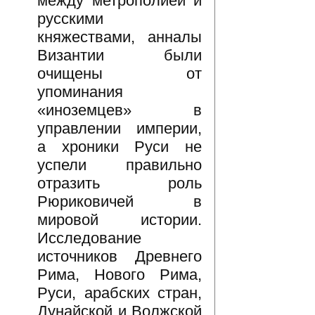
между метрополией и
русскими
княжествами, анналы
Византии были
очищены от
упоминания
«иноземцев» в
управлении империи,
а хроники Руси не
успели правильно
отразить роль
Рюриковичей в
мировой истории.
Исследование
источников Древнего
Рима, Нового Рима,
Руси, арабских стран,
Дунайской и Волжской