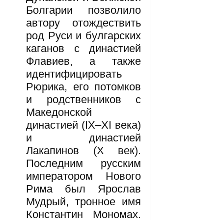
Болгарии позволило
автору отождествить
род Руси и булгарских
каганов с династией
Флавиев, а также
идентифицировать
Рюрика, его потомков
и родственников с
Македонской
династией (IX–XI века)
и династией
Лакапинов (X век).
Последним русским
императором Нового
Рима был Ярослав
Мудрый, тронное имя
Константин Мономах.