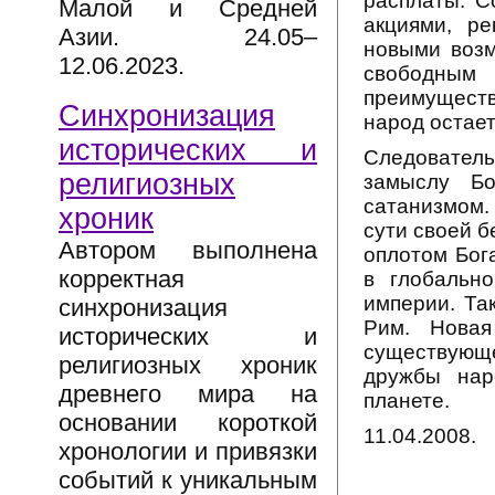
расплаты. С
Малой и Средней
акциями, ре
Азии. 24.05–
новыми возм
12.06.2023.
свободным 
преимуществ
Синхронизация
народ остает
исторических и
Следователь
религиозных
замыслу Бо
сатанизмом.
хроник
сути своей б
Автором выполнена
оплотом Бог
корректная
в глобальн
империи. Та
синхронизация
Рим. Новая
исторических и
существующ
религиозных хроник
дружбы нар
древнего мира на
планете.
основании короткой
11.04.2008.
хронологии и привязки
событий к уникальным