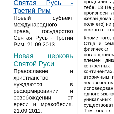
продлились д
Святая Русь -
тебе. 13 Не 
Третий Рим
произноси л
Новый субъект
желай дома б
поля его] ни 
международного
всякого скота
права, государство
Святая Русь - Третий
Кроме того, 
Отца и сем
Рим, 21.09.2013.
физически
поглощением
Новая церковь
племен дик
Святой Руси
конкретных
Православие и
континентах
вторичным п
христианство
человечест
нуждаются в
исповедова
реформировании и
одного язык
освобождении от
уникальны
ереси и мракобесия.
существоват
21.09.2011.
Тем более,