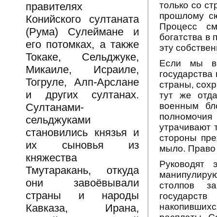
только со с
правителях
прошлому сю
Конийского султаната
Процесс см
(Рума) Сулеймане и
богатства в 
его потомках, а также
эту собствен
Токаке, Сельджуке,
Если мы вн
Микаиле, Исраиле,
государства 
Тогруле, Алп-Арслане
страны, сох
и других султанах.
тут же отд
военным бл
Султанами-
полномочия 
сельджуками
утрачивают т
становились князья и
стороны пре
их сыновья из
мыло. Право
княжества
Руководят 
Тмутаракань, откуда
манипулиру
они завоёвывали
столпов за
страны и народы
государст
накопивших
Кавказа, Ирана,