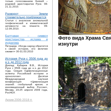
только голосованием Князей –
родовой аристократии Руси. 08-
21.11.2010.
Разворот Земли
стремительно приближается
Статья с анализом аномальной
геофизической и климатической
активности на планете. 09-
12.09.2010.
Балтавар – символ
Фото вида Храма Св
христианства, ислама и
изнутри
иудаизма
Петрарка: «Когда народ обратится
к своей истории, его величие
оживет» 30-31.03.2010
История Руси с 3506 года до
н.э. до 2012 года
Доклад: Кубарев В.В., История
Руси с 3506 года до н.э. до 2012
года. Секция «Цивилизационные
аспекты Российской истории и
хронологии». Десятая
Международная научная
конференция «Цивилизация
знаний: глобальный кризис и
инновационный выбор России»,
Москва, 24-25 апреля 2009 года,
РосНОУ.
Архив 2006-2018 гг.