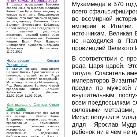
Итоги Земского Собора 2016
Мухаммеда в 570 году
В рамках проведения Земского
собора 2016 по выборам Великого
всего сфальсифициров
Князя Всея Руси были выдвинуты
четыре номинанта. Подавляющее
во всемирной истори
большинство голосов были отданы
за кандидатуру Великого Князя
империи в Италии. 
Валерия Викторовича Кубарева.
Волей Господа Бога Вседержителя
источникам. Великая 
и решением участников
ассамблеи, Земский Собор 2016
избрал пожизненным Великим
не находился в Пал
Князем Всея Руси Валерия
Викторовича Кубарева Большого
провинцией Великого И
Кубенского Рюриковича.
11.05.2016.
В соответствии с пр
Ярославские Князья
рода Царя царей. Эт
Рюриковичи
В статье описано родословие
титула. Спаситель им
Великих Князей Ярославских и их
потомков, старшей ветви Рода
императоров Византий
Руси – Рюриковичей, восходящей к
Мстиславу Великому Мономашичу.
Род Ярославских Великих Князей
предки по мужской 
продолжили Князья Большие
Кубенские – Кубаревы.
внушительным послу
22.02.2016–11.03.2016.
всем предпосылкам с
Вся правда о Святом Князе
силовыми методами, 
Владимире
В статье открывается без купюр
Иисус получил в младе
вся правда о Святом Князе
Владимире, которую замалчивают
дядя - Ярослав Мудр
православные и романовские
историки, коммунистическая
историческая наука и их
ребенок ни в чем не н
современные подельники,
фабрикующие мифы о Руси с