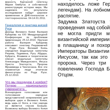
верность Курганной гипотезы
находилось ложе Ге
Марии Гимбутас и собственной
реконструкции истории мира. Мы
легендам). На лобном
надеемся, что результаты
исследования найдут широкое
распятие.
применение в ДНК-генеалогии и
глоттохронологии. 04-14.01.2011.
Задумка Златоуста
Генеалогия и генетика князей
проведения над собой
Руси
не могла придти мы
Доклад Великого Князя Валерия
Кубарева на XXI Международной
Конференции по проблемам
византийской империи
Цивилизации 25.12.2010. Научная
работа Валерия Кубарева
в плащаницу и похор
описывает генетику Рюриковичей
и Рода Руси. Великий Князь
Императоры Византии
определил модальные гаплотипы
Рюрика, Гедимина, Русь Айдара,
Иисусом, так как эт
Кубрата, Флавиев и теоретически
описал модальные гаплотипы
пророка. Через три 
Александра Македонского, Иисуса
Христа Златоуста, Пророка
Мухаммеда и Чингисхана. Все эти
повелению Господа Б
знаменитые люди этнически
финно-угоры из Рода Руси.
Отцом.
25.12.2010.
Что мы празднуем 4 ноября?
Потерю национального
суверенитета...
Bсенародное голосование или
голосование народных
представителей неприемлемо для
выборов царя и Великого Князя,
ведь царь от Бога, а глас народа
не является гласом Божьим.
Возможны выборы Великого Князя