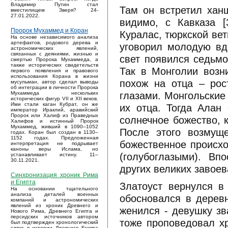
Владимир Путин стал
Там он встретил хан
вместилищем Зверя? 24-
27.01.2022.
видимо, с Кавказа [
Пророк Мухаммед и Коран
Куралас, тюркской вет
На основе независимого анализа
артефактов, родового дерева и
уговорил молодую вдо
астрономических явлений,
связанных с деяниями, жизнью и
свет появился седьмо
смертью Пророка Мухаммеда, а
также исторических свидетельств
Так в Монголии возн
первого появления и правового
использования Корана в жизни
похож на отца – рос
мусульман, автор сделал выводы
об интеграции в личности Пророка
глазами. Монгольские
Мухаммеда нескольких
исторических фигур VII и XII веков.
Ими стали каган Кубрат, он же
их отца. Тогда Алан
император Ираклий, аравийский
Пророк или Халиф из Праведных
солнечное божество, 
Халифов и истинный Пророк
Мухаммед, живший в 1090–1052
После этого возмущ
годах. Коран был создан в 1130–
1152 годах. Предложенная
божественное происх
интерпретация не подрывает
каноны веры Ислама, но
(голубоглазыми). Вп
устанавливает истину. 11–
30.11.2021.
других великих завоев
Синхронизация хроник Рима
и Египта
Златоуст вернулся в
На основании тщательного
анализа деталей военных
обосновался в деревн
компаний и астрономических
явлений из хроник Древнего и
женился - девушку зв
Нового Рима, Древнего Египта и
персидских источников автором
тоже проповедовал х
был подтвержден хронологический
сдвиг в истории Древнего Египта