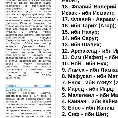
Набит;
изучена, однако скрывает массу
18. Флавий Валерий 
нестыковок и противоречий,
относящихся к периоду
Исаак - ибн Исмаил;
становления города и экспансии
римлян в окружающий мир. Мы
полагаем, что проблемы вызваны
17. Флавий - Авраам (
незнанием истинной локализации
Древнего Рима в Поволжье на
16. ибн Тарих (Азар);
Ахтубе вплоть до пожара 64 года и
переноса города на место Вейи в
15. ибн Нахур;
Италии. В статье также
рассмотрены аспекты этнического
14. ибн Саруг;
происхождения народов
Латинского союза, Древнего Рима
13. ибн Шалих;
и Европы. Обоснован вектор
экспансии Древнего Рима с
12. Арфаксад - ибн 
Поволжья в Европу, совпадающий с
потоками миграции Великого
перенаселения народов и
11. Сим (Иафет) - иб
распространения PIE. Кроме того,
в статье рассмотрена динамика
10. Ной - ибн Нух;
роста и убыли населения
Древнего Рима в местах
9. Ламех - ибн Ламка
локализации с момента его
создания до заката и
8. Мафусал - ибн Ма
трансформации. 23.06–
16.07.2019.
7. Енох - ибн Ахнух (
Короткая хронология
6. Иаред - ибн Иард;
Древнего Египта
История Древнего Египта,
5. Малелеил - ибн М
сформированная в XIX веке, с
каждым днем обнаруживает всё
4. Каинан - ибн Кайна
большее несоответствие
современным реалиям, новейшим
3. Енос - ибн Ианиш;
археологическим и
инструментальным данным, в том
2. Сиф - ибн Шит;
числе результатам ДНК
исследований мумий египетских