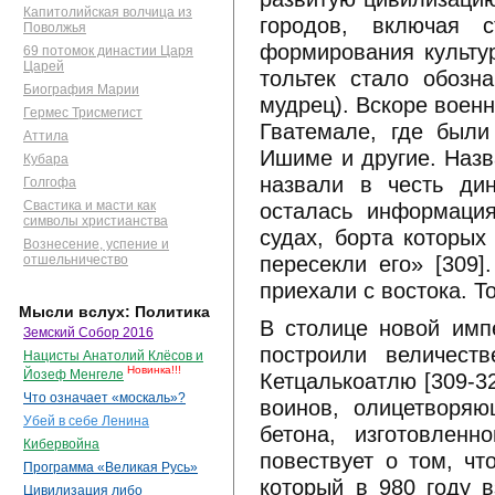
Капитолийская волчица из
городов, включая с
Поволжья
формирования культу
69 потомок династии Царя
Царей
тольтек стало обозн
Биография Марии
мудрец). Вскоре воен
Гермес Трисмегист
Гватемале, где были
Аттила
Ишиме и другие. Назв
Кубара
назвали в честь ди
Голгофа
осталась информация
Свастика и масти как
символы христианства
судах, борта которых
Вознесение, успение и
пересекли его» [309]
отшельничество
приехали с востока. Т
Мысли вслух: Политика
В столице новой имп
Земский Собор 2016
построили величест
Нацисты Анатолий Клёсов и
Новинка!!!
Йозеф Менгеле
Кетцалькоатлю [309-3
Что означает «москаль»?
воинов, олицетворяю
Убей в себе Ленина
бетона, изготовлен
Кибервойна
повествует о том, чт
Программа «Великая Русь»
который в 980 году в
Цивилизация либо