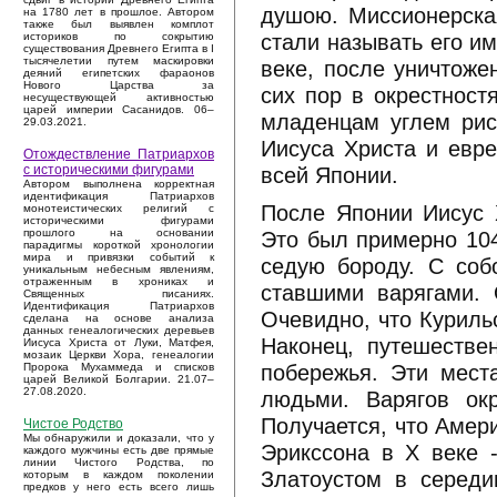
душою. Миссионерская
на 1780 лет в прошлое. Автором
также был выявлен комплот
стали называть его им
историков по сокрытию
существования Древнего Египта в I
тысячелетии путем маскировки
веке, после уничтоже
деяний египетских фараонов
Нового Царства за
сих пор в окрестнос
несуществующей активностью
царей империи Сасанидов. 06–
младенцам углем рис
29.03.2021.
Иисуса Христа и евр
Отождествление Патриархов
всей Японии.
с историческими фигурами
Автором выполнена корректная
идентификация Патриархов
После Японии Иисус Х
монотеистических религий с
историческими фигурами
Это был примерно 104
прошлого на основании
парадигмы короткой хронологии
мира и привязки событий к
седую бороду. С соб
уникальным небесным явлениям,
отраженным в хрониках и
ставшими варягами. 
Священных писаниях.
Идентификация Патриархов
Очевидно, что Куриль
сделана на основе анализа
данных генеалогических деревьев
Наконец, путешестве
Иисуса Христа от Луки, Матфея,
мозаик Церкви Хора, генеалогии
побережья. Эти мест
Пророка Мухаммеда и списков
царей Великой Болгарии. 21.07–
27.08.2020.
людьми. Варягов ок
Получается, что Амер
Чистое Родство
Мы обнаружили и доказали, что у
Эрикссона в X веке 
каждого мужчины есть две прямые
линии Чистого Родства, по
Златоустом в середи
которым в каждом поколении
предков у него есть всего лишь