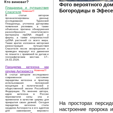
Кто виноват?
Фото вероятного до
Плащаница и путешествия
Богородицы в Эфесе
Новинка!!!
Спасителя
В статье автором
проанализированы данные
исследования Туринской
Плащаницы, уточнена датировка
появления реликвии, а также
объяснена причина обнаружения
разнообразного генетического
материала mpDNA людей и
фауны, а также хлоропластной
cpDNA растений со всего мира.
Также кратко изложена авторская
реконструкция путешествия
Спасителя после воскрешения и
приведен маршрут его движения
по планете с привязкой по датам и
географическим местам. 17–
24.02.2026.
Парадигма катехона как
Новинка!!!
орудие Антихриста
В статье автором исследовано
современное состояние
парадигмы катехона и практика
использования положений
концепции в политической и
общественной жизни Российской
Федерации. По мнению автора,
идею катехона в России
перехватили силы зла и
применили в качестве ширмы для
На просторах персид
прикрытия своих деяний. Сегодня
парадигма катехона стала
настроение пророка 
орудием Антихриста и его адептов
для завоевания мирового