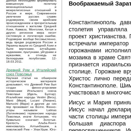
данных необходимо формировать
Воображаемый Зарат
взвешенную политику
межнациональных и
межрелигиозных отношений в
России и мире. Современное
увлечение русских славян
родоверием, своим арийским
Константинополь да
происхождением и презрительным
отношением к жителям Средней
столетия управляла
Азии, Кавказа, Монголии, Китая и
других регионов мира несет
проект христианства.
системную и логическую ошибки.
Родоверие вообще бессмысленно,
встречали император 
ведь предки родоверов России и
Украины вышли из Средней Азии и
горожанами исполнил
были киргизами, алтайцами,
таджиками, пуштунами, уйгурами и
жужанями, а отнюдь не
мозаика в храме Свят
белокурыми полубогами. 12-
18.03.2011.
признается израильс
столице. Горожане вр
Древний Рим и Италийский
союз Поволжья
Христос лично перед
Научная статья на обширном
историческом материале
Константинополе. Шим
доказывает, что Древний Рим был
создан финно-угорскими
участвовал в многочи
племенами Итильского союза
Поволжья (Идель, Булгар).
Италийские народы Vestini (Весь),
Иисус и Мария приня
Marsi (Меря), Lucani (Люкане),
Marrucini (Мари) и другие до сих
пор проживают на Волге. Финно-
Иисус начал деклари
угоры называли Latinas
(Латинянами) германские народы
части столицы импери
Поволжья, иначе Алтынами, что
буквально означает Золотые.
большая диаспора
Крепость Альба-Лонго
именовалась Алтынбашем, а
первосвященников. И
поволжский Рим – Улак-Урум. Юго-