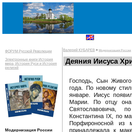
Валерий КУБАРЕВ
>
Модернизация России
ФОРУМ Русской Революции
Деяния Иисуса Хри
Электронные книги История
мира, История Руси и История
религий
Господь, Сын Живого
года. По новому сти
январе. Иисус появи
Марии. По отцу она
Святославовича, п
Константина IX, по м
Порфироносной из м
принадлежала к маке
Модернизация России