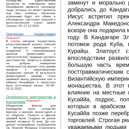
господства. Единственным
замкнут и морально 
ресурсом по завоеванию мира
Люцифером являются греховные
добрались до Кандаг
люди, которых он может привлечь
под свои знамена. Насколько
Иисус встретил пр
успешными будут его обман и
обольщение, настолько сильной и
Александра Македонс
многочисленной станет армия
Сатаны. 05–17.12.2022.
вскоре она подарила 
Оскудение православия
году. В Кандагаре З
Новинка!!!
В статье автором осуществлен
потомок рода Куба, 
ретроспективный анализ событий
и процессов, приведших к
Курайш. Златоуст 
оскудению и трансформации
канонов православия и
впоследствии развил
святоотеческой традиции русского
христианства. Запреты и упование
большую часть вре
на добрые намерения
оппортунистов внутри тела церкви
привели к закономерному
посттравматическим 
искажению учения. В результате
православная церковь стала
Византийскую империю
уязвимой перед давлением лжи и
обмана Люцифера и перестала
монашества. В этот 
быть источником жизни. 30.09–
25.11.2022.
влияние на местные 
Особенности христианства в
Кусаййа, подрос, по
Новинка!!!
Каппадокии
которых в арабском
Обыденным фактом для
Каппадокии было соседство
Кусаййа позже переб
мужских и женских монастырей и
их общение. Сюжеты и фрески
торговлей. Строгая р
церквей были созданы не ранее
первой четверти XI века. До нас
дошли изоморфные изображения
уважаемыми людьми в
Св. Георгия, Феодора Стратилата