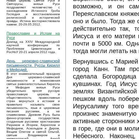
Новая церковь Святой Руси и
Святорусы, князья Руси
возможно, и он са
поздравляют человечество с
нахождением Истинного Гроба
Переяславском княжес
Господня и восстановлением
религиозной и исторической
оно и было. Тогда же 
правды. Истина восторжествовала
навеки. 20-29.05.2012.
действительно так, 
Православие и Ислам на
Иисуса и его матери
Руси
почти в 5000 км. Одн
Доклад на XXIV Международной
научной конференции по
Проблемам Цивилизации в
тогда могли летать на
РосНоУ 20-21 апреля 2012 года.
Вернувшись с Марией 
День церковно-славянской
письменности. Руссы Кирилл
город Канн. Там пр
и Мефодий.
В этот знаменательный праздник
сделала Богородица
Дня церковно-славянской
письменности и поминовения
кувшинах. Год Иисус
святых равноапостольных Кирилла
и Мефодия князья Руси
землях Византийской
убедительно просят русскую
православную церковь и
пешком вдоль побере
общественность православных
стран вернуться к истокам и
Иерусалиму того вре
правильно называть свою
письменность, язык и церковные
писания русскими, а не
произнес знаменитую
славянскими. Древняя Русь была
финно-угорским государством,
активные сторонники 
созданным русскими христианами
Рюриком и Игорем, Кириллом и
в горе, где они в мол
Мефодием, Аскольдом и Диром,
Вещим Олегом и святой Ольгой,
Небесного. Наконец
святым Владимиром и
императрицей Анной