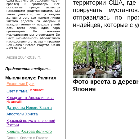
территории США, где 
одна пара чистых родственников –
праотец и праматерь. Все
остальные предки являются
приручать мустанг
названными родственниками. Мы
также доказали, что у каждой
отправилась по про
женщины есть две прямые линии
чистого родства, по которым в
индейцев, которые с 
каждом поколении предков у неё
есть всего лишь одна пара
праматерей. На основании
исследования мы утверждаем De
Facto незыблемость абсолютного
наследственного права – правило
Lex Salica Чистого Родства. 05.08
– 03.09.2014.
Архив 2004-2018 гг.
Продолжение следует...
Мысли вслух: Религия
Фото креста в дерев
Евангелие Руси
Япония
Новинка!!!
Свет и тьма
Ковид агент Апокалипсиса
Новинка!!!
Датировка Нового Завета
Апостолы Христа
Красный петух в языческой
России
Кремль Ростова Великого
Башня Христа в Галате