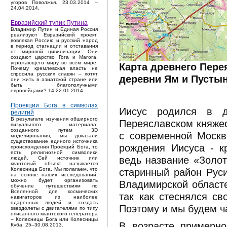
угоров Поволжья. 23.03.2014 –
24.04.2014.
Евразийский тупик Путина
Владимир Путин и Единая Россия
реализуют Евразийский проект,
вовлекая Россию и русский народ
в период стагнации и отставания
от мировой цивилизации. Они
создают царство Гога и Магога,
угрожающего миру во всем мире.
Карта древнего Пере
Почему кремлевская власть не
спросила русских славян – хотят
деревни Ям и Пустын
они жить в азиатской стране или
быть благополучными
европейцами? 14-22.01.2014.
Проекции Бога в символах
Иисус родился в д
религий
В результате изучения обширного
Переяславском княжес
визуального материала,
созданного путем 3D
с современной Москв
моделирования, мы доказали
существование единого источника
рождения Иисуса - к
происхождения Проекций Бога, то
есть религиозной символики
ведь название «Золот
людей. Сей источник или
квантовый объект называется
старинный район Руси
Колесница Бога. Мы полагаем, что
на основе наших исследований,
можно будет организовать
Владимирской областе
обучение путешествиям по
Вселенной для космических
так как стеснялся с
навигаторов из наиболее
одаренных людей и создать
Поэтому и мы будем ч
звездолеты с двигателями по типу
описанного квантового генератора
– Колесницы Бога или Колесницы
В возрасте примерн
Куба. 25–30.08.2013.