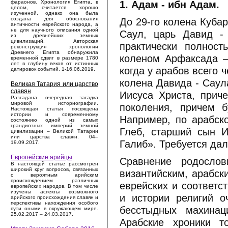
1. Адам - ибн Адам.
фараонов. Хронология Египта, в
целом, считается хорошо
изученной, однако она была
До 29-го колена Куба
создана для обоснования
античности еврейского народа, а
не для научного описания одной
Саул, царь Давид - 
из древнейших земных
цивилизаций. Авторская
практически полнос
реконструкция хронологии
Древнего Египта обнаружила
коленом Арфаксада –
временной сдвиг в размере 1780
лет в глубину веков от истинных
когда у арабов всего 
датировок событий. 1-16.06.2019.
колена Давида - Саул
Великая Татария или царство
славян
Иисуса Христа, прич
Разгадана очередная загадка
мировой историографии.
поколения, причем 
Настоящая статья посвящена
истории и современному
Например, по арабск
состоянию одной из самых
грандиозных империй земной
Глеб, старший сын И
цивилизации – Великой Татарии
или царства славян. 04–
Галиб». Требуется да
19.09.2017.
Европейские арийцы
Сравнение родослов
В настоящей статье рассмотрен
широкий круг вопросов, связанных
византийским, арабск
с вероятным арийским
происхождением различных
еврейских и соответс
европейских народов. В том числе
изучены аспекты возможного
и истории религий о
арийского происхождения славян и
перспективы нахождения особого
бесстыдных махинац
пути оными в окружающем мире.
25.02.2017 – 24.03.2017.
Арабские хроники 