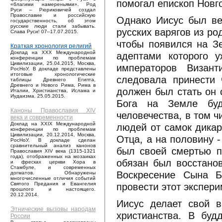
помогал епископ Новг
«благими намереньями». Род
Руси – Рюриковичей создал
Православие и российскую
Однако Иисус был ве
государственность, об этом
русские люди стали забывать.
русских варягов из ро
Слава Руси! 07–17.07.2015.
чтобы появился на З
Краткая хронология религий
Доклад на XXX Международной
адептами которого у
конференции по проблемам
Цивилизации, 25.04.2015, Москва,
императоров Визант
РосНоУ. В докладе представлены
итоговые хронологические
следовала принести 
таблицы Древнего Египта,
Древнего и Нового Рима, Рима в
должен был стать он 
Италии, Христианства, Ислама и
Иудаизма. 25.05.2015.
Бога на Земле буд
Каноны Православия XIV
человечества, в том 
века и современности
Доклад на XXIX Международной
людей от самок дикар
конференции по проблемам
Цивилизации, 20.12.2014, Москва,
Отца, а на половину 
РосНоУ. В докладе сделан
сравнительный анализ канонов
был своей смертью п
Православия XIV века (1315-1321
года), отображенных на мозаиках
обязан был восстанов
и фресках церкви Хора в
Стамбуле, и современных
Воскресение Сына Б
догматов. Обнаружены
многочисленные отличия событий
провести этот экспери
Святого Предания и Евангелия
прошлого и настоящего.
20.12.2014.
Иисус делает свой 
Этнические вызовы народам
христианства. В буд
России