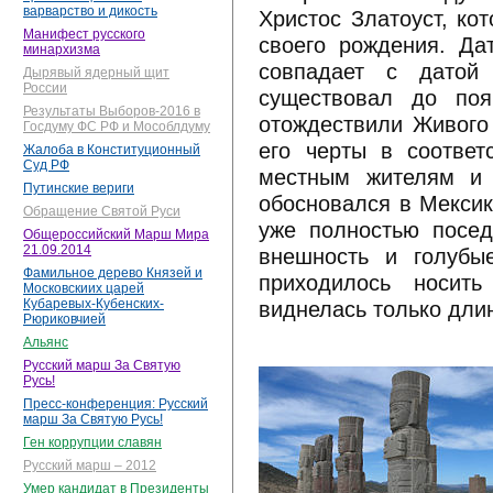
варварство и дикость
Христос Златоуст, ко
Манифест русского
своего рождения. Да
минархизма
совпадает с датой 
Дырявый ядерный щит
России
существовал до поя
Результаты Выборов-2016 в
отождествили Живого
Госдуму ФС РФ и Мособлдуму
его черты в соответ
Жалоба в Конституционный
Суд РФ
местным жителям и 
Путинские вериги
обосновался в Мексик
Обращение Святой Руси
уже полностью посед
Общероссийский Марш Мира
21.09.2014
внешность и голубые
Фамильное дерево Князей и
приходилось носит
Московскиих царей
виднелась только дли
Кубаревых-Кубенских-
Рюриковчией
Альянс
Русский марш За Святую
Русь!
Пресс-конференция: Русский
марш За Святую Русь!
Ген коррупции славян
Русский марш – 2012
Умер кандидат в Президенты