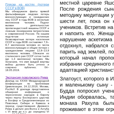
местной царевне Яшо
Пляски на костях (потери
После рождения сына
СССР в ВОВ)
Мы обнаружили факты прямой
методику медитации у
фальсификации людских потерь
военнослужащих и гражданских
шести лет, пока он 
лиц СССР в годы ВОВ в несколько
миллионов человек. Подлог
вызван деятельностью
учеников. Встретив н
пропагандистской машины СССР и
ложным пониманием патриотизма
и напоить его. Женщ
в современной России. По нашим
подсчетам истинные
нарушение аскетизма 
безвозвратные потери населения
СССР в годы ВОВ составляют 7,6–
отдохнул, набрался 
8,7 миллионов человек из числа
военнослужащих и общие потери с
парить над землей, п
гражданскими лицами 12,8–13,9
миллиона человек. Сбежали из
который начал пропо
сталинского рая СССР сотни тысяч
(до 1,3 миллиона) человек. Мы
полагаем, что имя каждой жертвы
избрании срединного 
войны должно быть учтено и
озвучено публично. 04–
адаптацией христианс
18.05.2019.
Златоуст, которого в 
Экспансия поволжского Рима
Доклад на XXXIII Международной
и маленькому сыну -
конференции по проблемам
Цивилизации, 24.12.2016, Москва,
Будда попросил учен
РосНоУ. В докладе представлена
обширная информация о
переселении народов в Европу
Индии оборвалась, т
через порты Боспорского царства
и Босфор в Средиземноморье из
монаха Рахула были
Поволжья, Сибири и Кавказа в
период существования Древнего
проживают в этом огр
Рима в дельте рек Волга и Ахтуба
с VI века до н.э. до середины VI