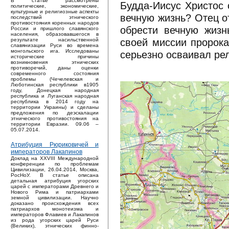
В статье рассмотрены
Будда-Иисус Христос 
политические, экономические,
культурные и религиозные аспекты
вечную жизнь? Отец о
последствий этнического
противостояния коренных народов
обрести вечную жизн
России и пришлого славянского
населения, образовавшегося в
своей миссии пророка
результате насильственной
славянизации Руси во времена
монгольского ига. Исследованы
серьезно осваивал ре
исторические причины
возникновения этнических
противоречий, даны оценки
современного состояния
проблемы (Чечелевская и
Люботинская республики в1905
году, Донецкая народная
республика и Луганская народная
республика в 2014 году на
территории Украины) и сделаны
предложения по деэскалации
этнического противостояния на
территории Евразии. 09.06 –
05.07.2014.
Атрибуция Рюриковичей и
императоров Лакапинов
Доклад на XXVIII Международной
конференции по проблемам
Цивилизации, 26.04.2014, Москва,
РосНоУ. В статье описана
детальная атрибуция угорских
царей с императорами Древнего и
Нового Рима и патриархами
земной цивилизации. Научно
доказано происхождения всех
патриархов монотеизма и
императоров Флавиев и Лакапинов
из рода угорских царей Руси
(Великих), этнических финно-