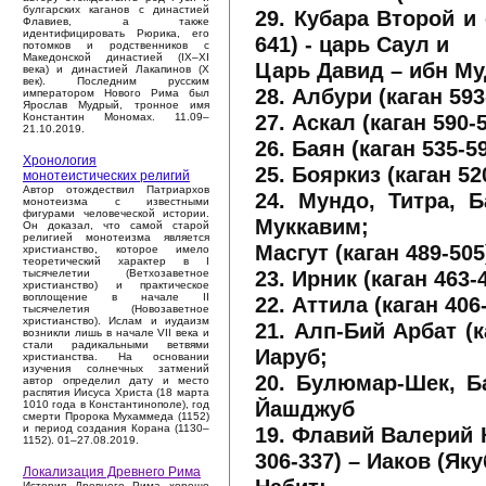
булгарских каганов с династией
29. Кубара Второй и
Флавиев, а также
идентифицировать Рюрика, его
641) - царь Саул и
потомков и родственников с
Македонской династией (IX–XI
Царь Давид – ибн Му
века) и династией Лакапинов (X
век). Последним русским
28. Албури (каган 593
императором Нового Рима был
Ярослав Мудрый, тронное имя
27. Аскал (каган 590-
Константин Мономах. 11.09–
21.10.2019.
26. Баян (каган 535-5
Хронология
25. Бояркиз (каган 52
монотеистических религий
Автор отождествил Патриархов
24. Мундо, Титра, Б
монотеизма с известными
фигурами человеческой истории.
Муккавим;
Он доказал, что самой старой
религией монотеизма является
Масгут (каган 489-505
христианство, которое имело
теоретический характер в I
23. Ирник (каган 463-
тысячелетии (Ветхозаветное
христианство) и практическое
воплощение в начале II
22. Аттила (каган 406
тысячелетия (Новозаветное
христианство). Ислам и иудаизм
21. Алп-Бий Арбат (к
возникли лишь в начале VII века и
стали радикальными ветвями
Иаруб;
христианства. На основании
изучения солнечных затмений
20. Булюмар-Шек, Ба
автор определил дату и место
распятия Иисуса Христа (18 марта
Йашджуб
1010 года в Константинополе), год
смерти Пророка Мухаммеда (1152)
19. Флавий Валерий 
и период создания Корана (1130–
1152). 01–27.08.2019.
306-337) – Иаков (Яку
Локализация Древнего Рима
История Древнего Рима хорошо