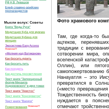
РФ Н.В. Левашов
Блеф славяно-арийских
пропагандистов
Фото храмового комп
Мысли вслух: Советы
Книга "Веды Руси"
Медитация Куба для мужчин
Там, где когда-то б
Медитация Кубина для
женщин
ацтеков, перенявши
Экосистема Easy Access
традиции с веровани
Новинка!!!
сотворении мира, оп
«Молния над Ватиканом»
вселенской катастроф
Как бросить курить
Как бросить пить
Оллин), или пятог
Как похудеть
самопожертвованию бо
Как достичь просветления
Нанауатля – это Ии
Текст книги "Запрещенный
превратился в Солнц
форум Михаила
Ходорковского" в двух томах
(«место превращения 
Текст книги "Христос"
Тождественность биог
Текст книги "Консерватор"
нуждается в поясне
Текст книги "Варяги"
отмечают тройственно
Новинка!!!
Пожертвования