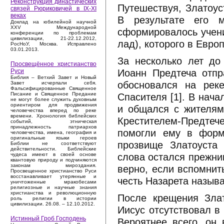
Реконструкция династических
Путешествуя, Златоус
связей Рюриковичей в IX-XI
веках
В результате его 
Доклад на юбилейной научной
XXV Международной
сформировалось учени
конференции по проблемам
цивилизации, 21-22.12.2012,
лад), которого в Евро
РосНоУ, Москва. Исправлено
03.01.2013.
За несколько лет до
Просвещённое христианство
Иоанн Предтеча отпр
Руси
Библия – Ветхий Завет и Новый
обосновался на рек
Завет исчерпали себя.
Фальсифицированные Священное
Спасителя [1]. В нач
Писание и Священное Предание
не могут более служить духовным
ориентиром для продвижения
и общался с жителям
человечества вперед по реке
времени. Хронология библейских
Крестителем-Предтеч
событий, этническая
принадлежность патриархов
помогли ему в форм
человечества, имена, география и
оригинальные языки героев
прозвище Златоуста 
Библии не соответствуют
действительности. Библейские
слова остался прежним
чудеса имеют в своей основе
квантовую природу и подчиняются
законам мироздания.
верно, если вспомнить
Просвещенное христианство Руси
восстанавливает утерянные и
честь Назарета назыв
уничтоженные мракобесами
религиозные и научные знания
христианства и революционную
После крещения Злат
роль религии в истории
цивилизации. 26.08. – 12.10.2012.
Иисус отсутствовал в
Истинный Гроб Господень
Вероятнее всего, он 