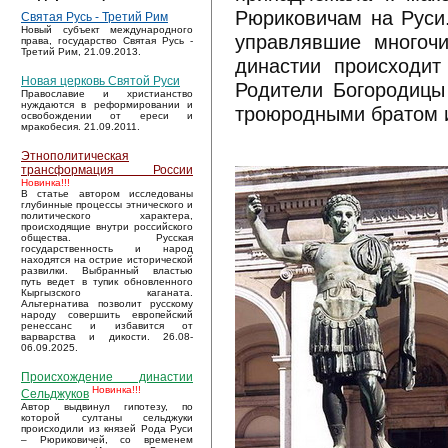
Рюриковичам на Руси
Святая Русь - Третий Рим
Новый субъект международного
управлявшие многоч
права, государство Святая Русь -
Третий Рим, 21.09.2013.
династии происходит
Новая церковь Святой Руси
Родители Богородицы
Православие и христианство
нуждаются в реформировании и
троюродными братом и
освобождении от ереси и
мракобесия. 21.09.2011.
Этнополитическая
трансформация России
Новинка!!!
В статье автором исследованы
глубинные процессы этнического и
политического характера,
происходящие внутри российского
общества. Русская
государственность и народ
находятся на острие исторической
развилки. Выбранный властью
путь ведет в тупик обновленного
Кыргызского каганата.
Альтернатива позволит русскому
народу совершить европейский
ренессанс и избавится от
варварства и дикости. 26.08-
06.09.2025.
Происхождение династии
Новинка!!!
Сельджуков
Автор выдвинул гипотезу, по
которой султаны сельджуки
происходили из князей Рода Руси
– Рюриковичей, со временем