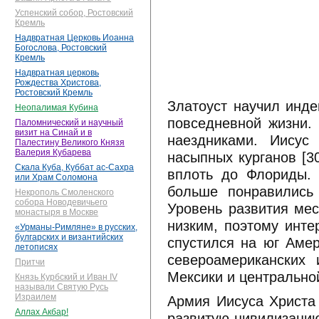
Успенский собор, Ростовский
Кремль
Надвратная Церковь Иоанна
Богослова, Ростовский
Кремль
Надвратная церковь
Рождества Христова,
Ростовский Кремль
Златоуст научил инде
Неопалимая Кубина
повседневной жизни.
Паломнический и научный
визит на Синай и в
наездниками. Иисус
Палестину Великого Князя
Валерия Кубарева
насыпных курганов [3
Скала Куба, Куббат ас-Сахра
вплоть до Флориды.
или Храм Соломона
больше понравились 
Некрополь Смоленского
собора Новодевичьего
Уровень развития мес
монастыря в Москве
низким, поэтому инте
«Урманы-Римляне» в русских,
булгарских и византийских
спустился на юг Амер
летописях
североамериканских 
Притчи
Мексики и центрально
Князь Курбский и Иван IV
называли Святую Русь
Израилем
Армия Иисуса Христа 
Аллах Акбар!
развитую цивилизацию