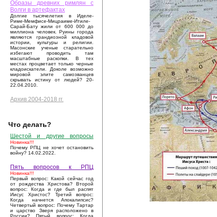
Образы древних римлян с
Волги в артефактах
Долгие тысячелетия в Иделе-
Риме-Мемфисе-Мицраиме-Итиле-
Сарай-Бату жили от 600 000 до
миллиона человек. Руины города
являются грандиозной кладовой
истории, культуры и религии.
Масонские ученые старательно
избегают проводить там
масштабные раскопки. В тех
местах процветает только черные
кладоискатели. Доколе возможно
мировой элите самозванцев
скрывать истину от людей? 20-
22.04.2010.
Архив 2004-2018 гг.
Что делать?
Шестой и другие вопросы
Новинка!!!
Почему РПЦ не хочет остановить
войну? 14.02.2022.
Пять вопросов к РПЦ
Новинка!!!
Первый вопрос: Какой сейчас год
от рождества Христова? Второй
вопрос: Когда и где был распят
Иисус Христос? Третий вопрос:
Когда начнется Апокалипсис?
Четвертый вопрос: Почему Тартар
и царство Зверя расположено в
России? Пятый вопрос: Когда