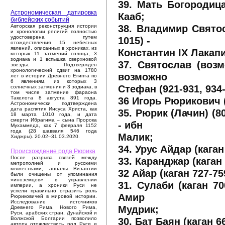
39. Мать Богородица
Астрономическая датировка
Кааб;
библейских событий
38. Владимир Свято
Авторская реконструкция истории
и хронологии религий полностью
удостоверена путем
1015) -
отождествления 15 небесных
явлений, описанных в хрониках, из
Константин IX Лакапи
которых 11 затмений солнца, 3
зодиака и 1 вспышка сверхновой
37. Святослав (воз
звезды. Подтвержден
хронологический сдвиг на 1780
возможно
лет в истории Древнего Египта по
6 явлениям, из которых 3
Стефан (921-931, 934-
солнечных затмения и 3 зодиака, в
том числе затмение фараона
36 Игорь Рюрикович (
Такелота 8 августа 891 года.
Астрономически подтверждена
дата распятия Иисуса Христа, как
35. Рюрик (Лачин) (8
18 марта 1010 года, и дата
смерти Ибрагима – сына Пророка
- ибн
Мухаммеда, как 7 февраля 1152
года (28 шавваля 546 года
Малик;
Хиджры). 20.02–31.03.2020.
34. Урус Айдар (каган
Происхождение рода Рюрика
После разрыва связей между
33. Каранджар (каган 
метрополией и русскими
княжествами, анналы Византии
32 Айар (каган 727-75
были очищены от упоминания
«иноземцев» в управлении
31. Сулаби (каган 7
империи, а хроники Руси не
успели правильно отразить роль
Амир
Рюриковичей в мировой истории.
Исследование источников
Мудрик;
Древнего Рима, Нового Рима,
Руси, арабских стран, Дунайской и
30. Бат Баян (каган 6
Волжской Болгарии позволило
автору отождествить род Руси и