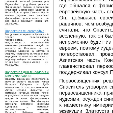
западной столицей финно-угоров
где общался с фарис
Иделя был город Фанагория или
Финн-Угория, бывший в древности
столицей Боспорского царства и
европейскую часть ст
Великой Болгарии. Сколько бы не
вилась паутина лжи западных
Он, добиваясь свое
фальсификаторов истории, но ей
всё равно приходит конец. 10-
раввинов, чем возбуд
21.02.2011.
считали, что Спасит
Корректная геногеография
вселенную, так он бы
Мы доказали верность булгарской
теории происхождения
человечества. Она
непременно будет из
подтверждается естественным
вектором расселения людей по
евреем, поэтому иуде
планете из Поволжья во все
стороны Евразии, а оттуда в
потворствовал, про
Африку, Австралию и Америку. Все
народы и расы мира произошли от
Азиатская часть Ко
индоевропейцев, а именно – от
этнических финно-угоров. 01-
главенствовал перво
07.02.2011.
поддерживал консул П
Корректная ДНК-генеалогия и
глоттохронология
Вашему вниманию представлена
Первосвященник реш
научная работа Великого Князя
Валерия Кубарева по ДНК-
Спаситель уговорил с
генеалогии и глоттохронологии.
Автор создал формулы, с
первосвященника пря
помощью которых можно точно
определить время жизни общего
иудеями, осужден син
предка и эпохи формирования
различных языков. Эти формулы
к наместнику импери
получили название формулы
Кубарева. С помощью
экзекуции Златоуста
математических выкладок,
Валерий Кубарев доказал