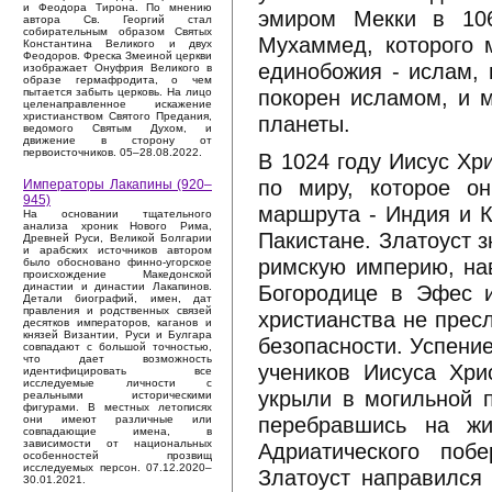
и Феодора Тирона. По мнению
эмиром Мекки в 106
автора Св. Георгий стал
собирательным образом Святых
Мухаммед, которого 
Константина Великого и двух
Феодоров. Фреска Змеиной церкви
единобожия - ислам, 
изображает Онуфрия Великого в
образе гермафродита, о чем
покорен исламом, и 
пытается забыть церковь. На лицо
целенаправленное искажение
христианством Святого Предания,
планеты.
ведомого Святым Духом, и
движение в сторону от
первоисточников. 05–28.08.2022.
В 1024 году Иисус Хр
по миру, которое о
Императоры Лакапины (920–
945)
маршрута - Индия и К
На основании тщательного
анализа хроник Нового Рима,
Пакистане. Златоуст з
Древней Руси, Великой Болгарии
и арабских источников автором
римскую империю, на
было обосновано финно-угорское
происхождение Македонской
Богородице в Эфес и
династии и династии Лакапинов.
Детали биографий, имен, дат
правления и родственных связей
христианства не прес
десятков императоров, каганов и
князей Византии, Руси и Булгара
безопасности. Успени
совпадают с большой точностью,
что дает возможность
учеников Иисуса Хри
идентифицировать все
исследуемые личности с
укрыли в могильной 
реальными историческими
фигурами. В местных летописях
перебравшись на жи
они имеют различные или
совпадающие имена, в
зависимости от национальных
Адриатического поб
особенностей прозвищ
исследуемых персон. 07.12.2020–
Златоуст направился
30.01.2021.