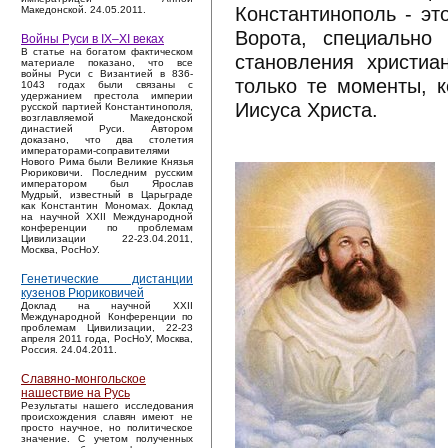
Константинополь - эт
Македонской. 24.05.2011.
Ворота, специально
Войны Руси в IX–XI веках
В статье на богатом фактическом
становления христиа
материале показано, что все
войны Руси с Византией в 836-
только те моменты, 
1043 годах были связаны с
удержанием престола империи
Иисуса Христа.
русской партией Константинополя,
возглавляемой Македонской
династией Руси. Автором
доказано, что два столетия
императорами-соправителями
Нового Рима были Великие Князья
Рюриковичи. Последним русским
императором был Ярослав
Мудрый, известный в Царьграде
как Константин Мономах. Доклад
на научной XXII Международной
конференции по проблемам
Цивилизации 22-23.04.2011,
Москва, РосНоУ.
Генетические дистанции
кузенов Рюриковичей
Доклад на научной XXII
Международной Конференции по
проблемам Цивилизации, 22-23
апреля 2011 года, РосНоУ, Москва,
Россия. 24.04.2011.
Славяно-монгольское
нашествие на Русь
Результаты нашего исследования
происхождения славян имеют не
просто научное, но политическое
значение. С учетом полученных