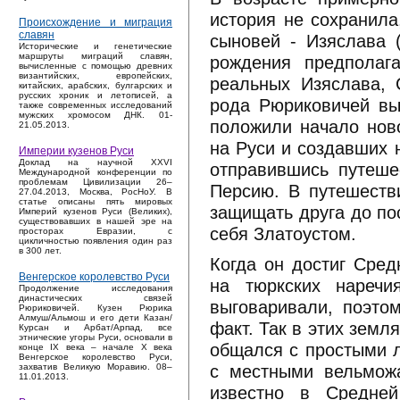
история не сохранила
Происхождение и миграция
славян
сыновей - Изяслава (
Исторические и генетические
маршруты миграций славян,
рождения предполаг
вычисленные с помощью древних
византийских, европейских,
реальных Изяслава, 
китайских, арабских, булгарских и
русских хроник и летописей, а
рода Рюриковичей выч
также современных исследований
мужских хромосом ДНК. 01-
положили начало ново
21.05.2013.
на Руси и создавших 
Империи кузенов Руси
Доклад на научной XXVI
отправившись путеш
Международной конференции по
проблемам Цивилизации 26–
Персию. В путешеств
27.04.2013, Москва, РосНоУ. В
статье описаны пять мировых
защищать друга до по
Империй кузенов Руси (Великих),
существовавших в нашей эре на
себя Златоустом.
просторах Евразии, с
цикличностью появления один раз
в 300 лет.
Когда он достиг Сре
Венгерское королевство Руси
на тюркских наречи
Продолжение исследования
династических связей
выговаривали, поэто
Рюриковичей. Кузен Рюрика
Алмуш/Альмош и его дети Казан/
факт. Так в этих земл
Курсан и Арбат/Арпад, все
этнические угоры Руси, основали в
общался с простыми л
конце IX века – начале X века
Венгерское королевство Руси,
с местными вельможа
захватив Великую Моравию. 08–
11.01.2013.
известно в Средне