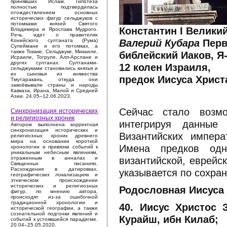
принявших Ислам. Гипотеза
полностью подтвердилась
отождествлением основных
исторических фигур сельджуков с
потомками князей Святого
Константин I Велики
Владимира и Ярослава Мудрого.
Речь идет о правителях
Валерий Кубара
Перв
Конийского султаната (Рума)
Сулеймане и его потомках, а
также Токаке, Сельджуке, Микаиле,
библейский Иаков, Я
Исраиле, Тогруле, Алп-Арслане и
других султанах. Султанами-
12 колен Израиля,
сельджуками становились князья и
их сыновья из княжества
предок Иисуса Христ
Тмутаракань, откуда они
завоёвывали страны и народы
Кавказа, Ирана, Малой и Средней
Азии. 24.05–12.06.2023.
Сейчас стало возмо
Синхронизация исторических
и религиозных хроник
интегрируя данные 
Автором выполнена корректная
синхронизация исторических и
Византийских импера
религиозных хроник древнего
мира на основании короткой
Имена предков одно
хронологии и привязки событий к
уникальным небесным явлениям,
византийской, еврейс
отраженным в анналах и
Священных писаниях.
Расхождения в датировках,
указывается по сохра
географических локализациях и
этническом происхождении
исторических и религиозных
Родословная Иисуса 
фигур, по мнению автора,
происходят из-за ошибочной
традиционной хронологии и
40. Иисус Христос 
исторической географии, а также
сознательной подгонки явлений и
Курайш, ибн Килаб;
событий к устоявшейся парадигме.
20.04–25.05.2020.