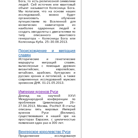
Бога, то есть религиозной символики
людей. Сей источник или квантовый
объект называется Колесница Бога.
Мы полагаем, что на основе наших
исследований, можно будет
организовать обучение
путешествиям по Вселенной для
космических навигаторов из
наиболее одаренных людей и
создать звездолеты с двигателями по
типу описанного квантового
генератора – Колесницы Бога или
Колесницы Куба. 25–30.08.2013.
Происхождение и миграция
славян
Исторические и генетические
маршруты миграций славян,
вычисленные с помощью древних
византийских, европейских,
китайских, арабских, булгарских и
русских хроник и летописей, а также
современных исследований мужских
хромосом ДНК. 01-21.05.2013.
Империи кузенов Руси
Доклад на научной XXVI
Международной конференции по
проблемам Цивилизации 26–
27.04.2013, Москва, РосНоУ. В статье
описаны пять мировых Империй
кузенов Руси (Великих),
существовавших в нашей эре на
просторах Евразии, с цикличностью
появления один раз в 300 лет.
Венгерское королевство Руси
Продолжение исследования