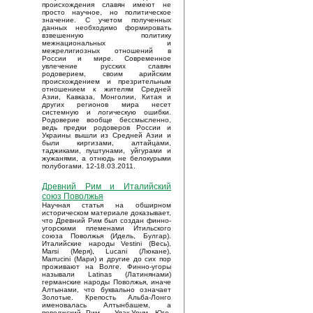
происхождения славян имеют не
просто научное, но политическое
значение. С учетом полученных
данных необходимо формировать
взвешенную политику
межнациональных и
межрелигиозных отношений в
России и мире. Современное
увлечение русских славян
родоверием, своим арийским
происхождением и презрительным
отношением к жителям Средней
Азии, Кавказа, Монголии, Китая и
других регионов мира несет
системную и логическую ошибки.
Родоверие вообще бессмысленно,
ведь предки родоверов России и
Украины вышли из Средней Азии и
были киргизами, алтайцами,
таджиками, пуштунами, уйгурами и
жужанями, а отнюдь не белокурыми
полубогами. 12-18.03.2011.
Древний Рим и Италийский
союз Поволжья
Научная статья на обширном
историческом материале доказывает,
что Древний Рим был создан финно-
угорскими племенами Итильского
союза Поволжья (Идель, Булгар).
Италийские народы Vestini (Весь),
Marsi (Меря), Lucani (Люкане),
Marrucini (Мари) и другие до сих пор
проживают на Волге. Финно-угоры
называли Latinas (Латинянами)
германские народы Поволжья, иначе
Алтынами, что буквально означает
Золотые. Крепость Альба-Лонго
именовалась Алтынбашем, а
поволжский Рим – Улак-Урум. Юго-