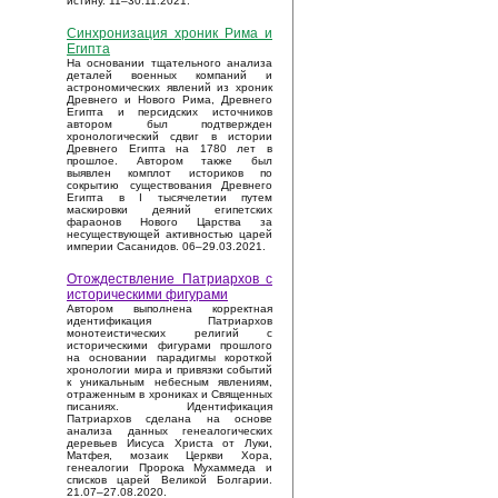
истину. 11–30.11.2021.
Синхронизация хроник Рима и
Египта
На основании тщательного анализа
деталей военных компаний и
астрономических явлений из хроник
Древнего и Нового Рима, Древнего
Египта и персидских источников
автором был подтвержден
хронологический сдвиг в истории
Древнего Египта на 1780 лет в
прошлое. Автором также был
выявлен комплот историков по
сокрытию существования Древнего
Египта в I тысячелетии путем
маскировки деяний египетских
фараонов Нового Царства за
несуществующей активностью царей
империи Сасанидов. 06–29.03.2021.
Отождествление Патриархов с
историческими фигурами
Автором выполнена корректная
идентификация Патриархов
монотеистических религий с
историческими фигурами прошлого
на основании парадигмы короткой
хронологии мира и привязки событий
к уникальным небесным явлениям,
отраженным в хрониках и Священных
писаниях. Идентификация
Патриархов сделана на основе
анализа данных генеалогических
деревьев Иисуса Христа от Луки,
Матфея, мозаик Церкви Хора,
генеалогии Пророка Мухаммеда и
списков царей Великой Болгарии.
21.07–27.08.2020.