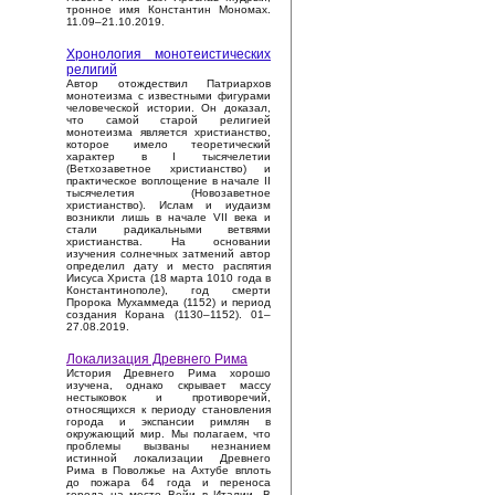
тронное имя Константин Мономах.
11.09–21.10.2019.
Хронология монотеистических
религий
Автор отождествил Патриархов
монотеизма с известными фигурами
человеческой истории. Он доказал,
что самой старой религией
монотеизма является христианство,
которое имело теоретический
характер в I тысячелетии
(Ветхозаветное христианство) и
практическое воплощение в начале II
тысячелетия (Новозаветное
христианство). Ислам и иудаизм
возникли лишь в начале VII века и
стали радикальными ветвями
христианства. На основании
изучения солнечных затмений автор
определил дату и место распятия
Иисуса Христа (18 марта 1010 года в
Константинополе), год смерти
Пророка Мухаммеда (1152) и период
создания Корана (1130–1152). 01–
27.08.2019.
Локализация Древнего Рима
История Древнего Рима хорошо
изучена, однако скрывает массу
нестыковок и противоречий,
относящихся к периоду становления
города и экспансии римлян в
окружающий мир. Мы полагаем, что
проблемы вызваны незнанием
истинной локализации Древнего
Рима в Поволжье на Ахтубе вплоть
до пожара 64 года и переноса
города на место Вейи в Италии. В