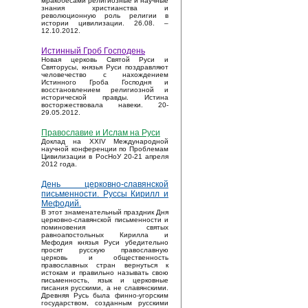
мракобесами религиозные и научные
знания христианства и
революционную роль религии в
истории цивилизации. 26.08. –
12.10.2012.
Истинный Гроб Господень
Новая церковь Святой Руси и
Святорусы, князья Руси поздравляют
человечество с нахождением
Истинного Гроба Господня и
восстановлением религиозной и
исторической правды. Истина
восторжествовала навеки. 20-
29.05.2012.
Православие и Ислам на Руси
Доклад на XXIV Международной
научной конференции по Проблемам
Цивилизации в РосНоУ 20-21 апреля
2012 года.
День церковно-славянской
письменности. Руссы Кирилл и
Мефодий.
В этот знаменательный праздник Дня
церковно-славянской письменности и
поминовения святых
равноапостольных Кирилла и
Мефодия князья Руси убедительно
просят русскую православную
церковь и общественность
православных стран вернуться к
истокам и правильно называть свою
письменность, язык и церковные
писания русскими, а не славянскими.
Древняя Русь была финно-угорским
государством, созданным русскими