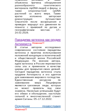
объяснена причина обнаружения
разнообразного генетического
материала mpDNA людей и фауны, а
также хлоропластной cpDNA
растений со всего мира. Также
кратко изложена авторская
реконструкция путешествия
Спасителя после воскрешения и
приведен маршрут его движения по
планете с привязкой по датам и
географическим местам. 17–
24.02.2026.
Парадигма катехона как орудие
Новинка!!!
Антихриста
В статье автором исследовано
современное состояние парадигмы
катехона и практика использования
положений концепции в политической
и общественной жизни Российской
Федерации. По мнению автора,
идею катехона в России перехватили
силы зла и применили в качестве
ширмы для прикрытия своих деяний.
Сегодня парадигма катехона стала
орудием Антихриста и его адептов
для завоевания мирового господства.
Единственным ресурсом по
завоеванию мира Люцифером
являются греховные люди, которых
он может привлечь под свои
знамена. Насколько успешными будут
его обман и обольщение, настолько
сильной и многочисленной станет
армия Сатаны. 05–17.12.2022.
Оскудение православия
Новинка!!!