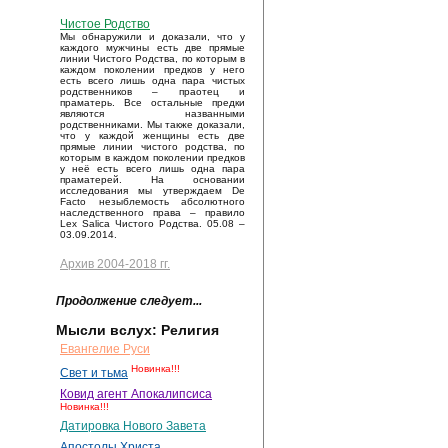
Чистое Родство
Мы обнаружили и доказали, что у
каждого мужчины есть две прямые
линии Чистого Родства, по которым в
каждом поколении предков у него
есть всего лишь одна пара чистых
родственников – праотец и
праматерь. Все остальные предки
являются названными
родственниками. Мы также доказали,
что у каждой женщины есть две
прямые линии чистого родства, по
которым в каждом поколении предков
у неё есть всего лишь одна пара
праматерей. На основании
исследования мы утверждаем De
Facto незыблемость абсолютного
наследственного права – правило
Lex Salica Чистого Родства. 05.08 –
03.09.2014.
Архив 2004-2018 гг.
Продолжение следует...
Мысли вслух: Религия
Евангелие Руси
Новинка!!!
Свет и тьма
Ковид агент Апокалипсиса
Новинка!!!
Датировка Нового Завета
Апостолы Христа