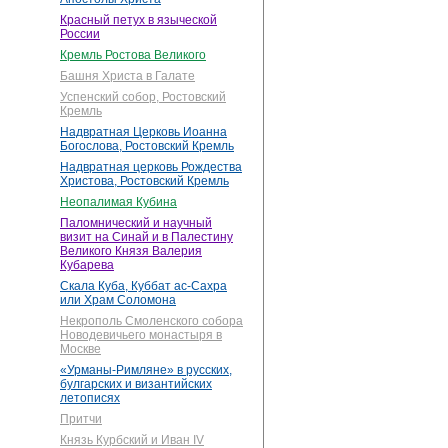
Красный петух в языческой
России
Кремль Ростова Великого
Башня Христа в Галате
Успенский собор, Ростовский
Кремль
Надвратная Церковь Иоанна
Богослова, Ростовский Кремль
Надвратная церковь Рождества
Христова, Ростовский Кремль
Неопалимая Кубина
Паломнический и научный
визит на Синай и в Палестину
Великого Князя Валерия
Кубарева
Скала Куба, Куббат ас-Сахра
или Храм Соломона
Некрополь Смоленского собора
Новодевичьего монастыря в
Москве
«Урманы-Римляне» в русских,
булгарских и византийских
летописях
Притчи
Князь Курбский и Иван IV