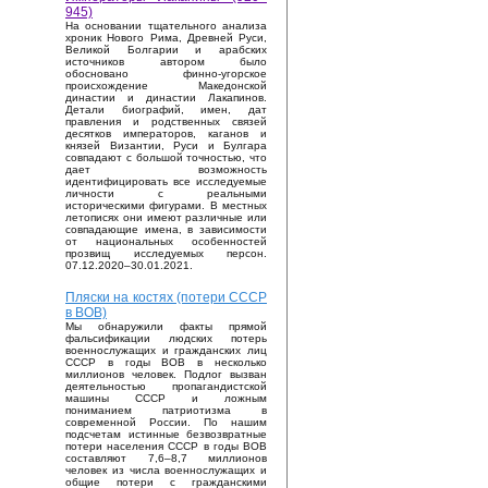
945)
На основании тщательного анализа
хроник Нового Рима, Древней Руси,
Великой Болгарии и арабских
источников автором было
обосновано финно-угорское
происхождение Македонской
династии и династии Лакапинов.
Детали биографий, имен, дат
правления и родственных связей
десятков императоров, каганов и
князей Византии, Руси и Булгара
совпадают с большой точностью, что
дает возможность
идентифицировать все исследуемые
личности с реальными
историческими фигурами. В местных
летописях они имеют различные или
совпадающие имена, в зависимости
от национальных особенностей
прозвищ исследуемых персон.
07.12.2020–30.01.2021.
Пляски на костях (потери СССР
в ВОВ)
Мы обнаружили факты прямой
фальсификации людских потерь
военнослужащих и гражданских лиц
СССР в годы ВОВ в несколько
миллионов человек. Подлог вызван
деятельностью пропагандистской
машины СССР и ложным
пониманием патриотизма в
современной России. По нашим
подсчетам истинные безвозвратные
потери населения СССР в годы ВОВ
составляют 7,6–8,7 миллионов
человек из числа военнослужащих и
общие потери с гражданскими