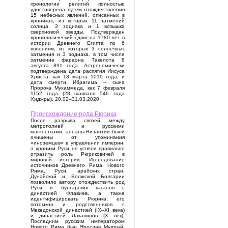
хронологии религий полностью
удостоверена путем отождествления
15 небесных явлений, описанных в
хрониках, из которых 11 затмений
солнца, 3 зодиака и 1 вспышка
сверхновой звезды. Подтвержден
хронологический сдвиг на 1780 лет в
истории Древнего Египта по 6
явлениям, из которых 3 солнечных
затмения и 3 зодиака, в том числе
затмение фараона Такелота 8
августа 891 года. Астрономически
подтверждена дата распятия Иисуса
Христа, как 18 марта 1010 года, и
дата смерти Ибрагима – сына
Пророка Мухаммеда, как 7 февраля
1152 года (28 шавваля 546 года
Хиджры). 20.02–31.03.2020.
Происхождение рода Рюрика
После разрыва связей между
метрополией и русскими
княжествами, анналы Византии были
очищены от упоминания
«иноземцев» в управлении империи,
а хроники Руси не успели правильно
отразить роль Рюриковичей в
мировой истории. Исследование
источников Древнего Рима, Нового
Рима, Руси, арабских стран,
Дунайской и Волжской Болгарии
позволило автору отождествить род
Руси и булгарских каганов с
династией Флавиев, а также
идентифицировать Рюрика, его
потомков и родственников с
Македонской династией (IX–XI века)
и династией Лакапинов (X век).
Последним русским императором
Нового Рима был Ярослав Мудрый,