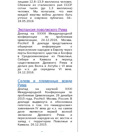
лицами 12,8–13,9 миллиона человек.
Сбежали из сталинского рая СССР
сотни тысяч (до 1,3 миллиона)
человек. Мы полагаем, что имя
каждой жертвы войны должно быть
учтено и озвучено публично. 04–
18.05.2019.
Экспансия поволжского Рима
Доклад на XXXIII Международной
конференции по проблемам
Цивилизации, 24.12.2016, Москва,
РосНоУ. В докладе представлена
обширная информация о
переселении народов в Европу через
порты Боспорского царства и Босфор
в Средиземноморье из Поволжья,
Сибири и Кавказа в период
существования Древнего Рима в
дельте рек Волга и Ахтуба с VI века
до н.э. до середины VI века.
24.12.2016.
Селевк и племенные вожди
Рима
Доклад на научной XXXI
Международной Конференции по
проблемам Цивилизации, 26 декабря
2015 года, РосНоУ, Москва, Россия. В
докладе выдвинута и обоснована
гипотеза о том, что «македонские»
завоевания IV века до н.э. на самом
деле являются первой волной
экспансии Древнего Рима и
переселения народов на юг, восток и
запад с территории Поволжья и
Кавказа. 26.12.2015.