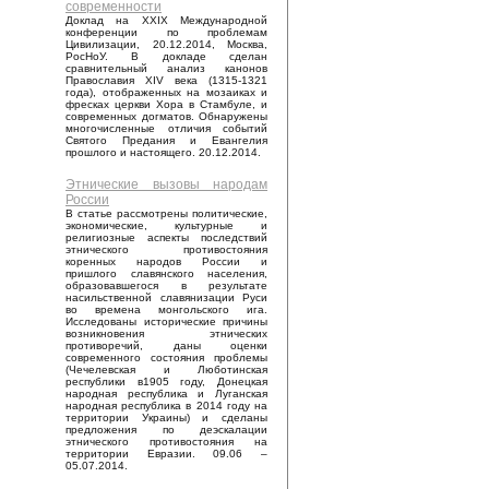
современности
Доклад на XXIX Международной
конференции по проблемам
Цивилизации, 20.12.2014, Москва,
РосНоУ. В докладе сделан
сравнительный анализ канонов
Православия XIV века (1315-1321
года), отображенных на мозаиках и
фресках церкви Хора в Стамбуле, и
современных догматов. Обнаружены
многочисленные отличия событий
Святого Предания и Евангелия
прошлого и настоящего. 20.12.2014.
Этнические вызовы народам
России
В статье рассмотрены политические,
экономические, культурные и
религиозные аспекты последствий
этнического противостояния
коренных народов России и
пришлого славянского населения,
образовавшегося в результате
насильственной славянизации Руси
во времена монгольского ига.
Исследованы исторические причины
возникновения этнических
противоречий, даны оценки
современного состояния проблемы
(Чечелевская и Люботинская
республики в1905 году, Донецкая
народная республика и Луганская
народная республика в 2014 году на
территории Украины) и сделаны
предложения по деэскалации
этнического противостояния на
территории Евразии. 09.06 –
05.07.2014.