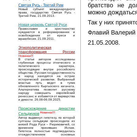
братство не до
Святая Русь - Третий Рим
Новый субъект международного
можно дождаться
права, государство Святая Русь -
Третий Рим, 21.09.2013.
Так у них приня
Новая церковь Святой Руси
Православие и христианство
Флавий Валерий
нуждаются в реформировании и
освобождении от ереси и
мракобесия. 21.09.2011.
21.05.2008.
Этнополитическая
трансформация России
Новинка!!!
В статье автором исследованы
глубинные процессы этнического и
политического характера,
происходящие внутри российского
общества. Русская государственность
и народ находятся на острие
исторической развилки. Выбранный
властью путь ведет в тупик
обновленного Кыргызского каганата.
Альтернатива позволит русскому
народу совершить европейский
ренессанс и избавится от варварства
и дикости. 26.08-06.09.2025.
Происхождение династии
Новинка!!!
Сельджуков
Автор выдвинул гипотезу, по которой
султаны сельджуки происходили из
князей Рода Руси – Рюриковичей, со
временем принявших Ислам.
Гипотеза полностью подтвердилась
отождествлением основных