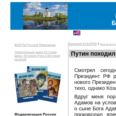
Б
Валерий КУБАРЕВ
>
Мысли вслух
ФОРУМ Русской Революции
Путин походил
Электронные книги История
мира, История Руси и История
религий
Смотрел сегод
Президент РФ р
нового Президент
тихо, однако Коз
Вдруг меня пор
Адамов на услов
о сыне Бога Ада
производил впе
Модернизация России