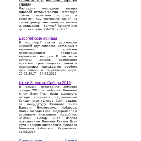
Великая Татария или царство
славян
Разгадана очередная загадка
мировой историографии. Настоящая
статья посвящена истории и
современному состоянию одной из
самых грандиозных империй земной
цивилизации – Великой Татарии или
царства славян. 04–19.09.2017.
Европейские арийцы
В настоящей статье рассмотрен
широкий круг вопросов, связанных с
вероятным арийским
происхождением различных
европейских народов. В том числе
изучены аспекты возможного
арийского происхождения славян и
перспективы нахождения особого
пути оными в окружающем мире.
25.02.2017 – 24.03.2017.
Итоги Земского Собора 2016
В рамках проведения Земского
собора 2016 по выборам Великого
Князя Всея Руси были выдвинуты
четыре номинанта. Подавляющее
большинство голосов были отданы
за кандидатуру Великого Князя
Валерия Викторовича Кубарева.
Волей Господа Бога Вседержителя и
решением участников ассамблеи,
Земский Собор 2016 избрал
пожизненным Великим Князем Всея
Руси Валерия Викторовича Кубарева
Большого Кубенского Рюриковича.
11.05.2016.