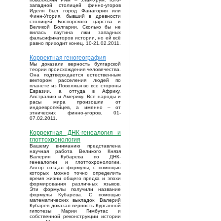
западной столицей финно-угоров
Иделя был город Фанагория или
Финн-Угория, бывший в древности
столицей Боспорского царства и
Великой Болгарии. Сколько бы не
вилась паутина лжи западных
фальсификаторов истории, но ей всё
равно приходит конец. 10-21.02.2011.
Корректная геногеография
Мы доказали верность булгарской
теории происхождения человечества.
Она подтверждается естественным
вектором расселения людей по
планете из Поволжья во все стороны
Евразии, а оттуда в Африку,
Австралию и Америку. Все народы и
расы мира произошли от
индоевропейцев, а именно – от
этнических финно-угоров. 01-
07.02.2011.
Корректная ДНК-генеалогия и
глоттохронология
Вашему вниманию представлена
научная работа Великого Князя
Валерия Кубарева по ДНК-
генеалогии и глоттохронологии.
Автор создал формулы, с помощью
которых можно точно определить
время жизни общего предка и эпохи
формирования различных языков.
Эти формулы получили название
формулы Кубарева. С помощью
математических выкладок, Валерий
Кубарев доказал верность Курганной
гипотезы Марии Гимбутас и
собственной реконструкции истории