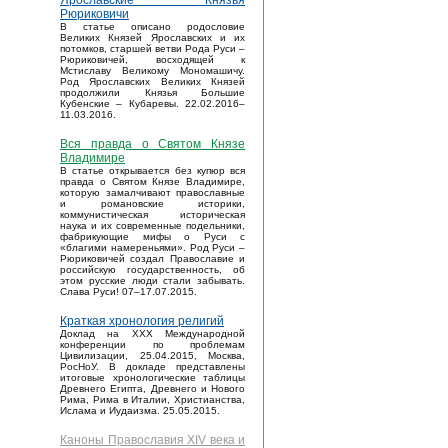
Ярославские Князья
Рюриковичи
В статье описано родословие
Великих Князей Ярославских и их
потомков, старшей ветви Рода Руси –
Рюриковичей, восходящей к
Мстиславу Великому Мономашичу.
Род Ярославских Великих Князей
продолжили Князья Большие
Кубенские – Кубаревы. 22.02.2016–
11.03.2016.
Вся правда о Святом Князе
Владимире
В статье открывается без купюр вся
правда о Святом Князе Владимире,
которую замалчивают православные
и романовские историки,
коммунистическая историческая
наука и их современные подельники,
фабрикующие мифы о Руси с
«благими намереньями». Род Руси –
Рюриковичей создал Православие и
российскую государственность, об
этом русские люди стали забывать.
Слава Руси! 07–17.07.2015.
Краткая хронология религий
Доклад на XXX Международной
конференции по проблемам
Цивилизации, 25.04.2015, Москва,
РосНоУ. В докладе представлены
итоговые хронологические таблицы
Древнего Египта, Древнего и Нового
Рима, Рима в Италии, Христианства,
Ислама и Иудаизма. 25.05.2015.
Каноны Православия XIV века и