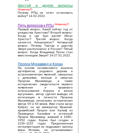
Шестой и другие вопросы
Новинка!!!
Почему РПЦ не хочет остановить
войну? 14.02.2022.
Новинка!!!
Пять вопросов к РПЦ
Первый вопрос: Какой сейчас год от
рождества Христова? Второй вопрос:
Когда и где был распят Иисус
Христос? Третий вопрос: Когда
начнется Апокалипсис? Четвертый
вопрос: Почему Тартар и царство
Зверя расположено в России? Пятый
вопрос: Когда Владимир Путин стал
вместилищем Зверя? 24-27.01.2022.
Пророк Мухаммед и Коран
На основе независимого анализа
артефактов, родового дерева и
астрономических явлений, связанных
с деяниями, жизнью и смертью
Пророка Мухаммеда, а также
исторических свидетельств первого
появления и правового
использования Корана в жизни
мусульман, автор сделал выводы об
интеграции в личности Пророка
Мухаммеда нескольких исторических
фигур VII и XII веков. Ими стали каган
Кубрат, он же император Ираклий,
аравийский Пророк или Халиф из
Праведных Халифов и истинный
Пророк Мухаммед, живший в 1090–
1052 годах. Коран был создан в
1130–1152 годах. Предложенная
интерпретация не подрывает каноны
веры Ислама, но устанавливает