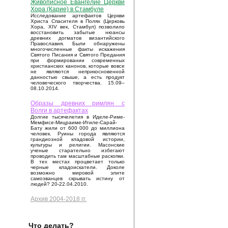
Живописное Евангелие Церкви
Хора (Карие) в Стамбуле
Исследование артефактов Церкви
Христа Спасителя в Полях (Церковь
Хора, XIV век, Стамбул) позволило
восстановить забытые нюансы
древних догматов византийского
Православия. Были обнаружены
многочисленные факты искажения
Святого Писания и Святого Предания
при формировании современных
христианских канонов, которые вовсе
не являются неприкосновенной
данностью свыше, а есть продукт
человеческого творчества. 15.09–
08.10.2014.
Образы древних римлян с
Волги в артефактах
Долгие тысячелетия в Иделе-Риме-
Мемфисе-Мицраиме-Итиле-Сарай-
Бату жили от 600 000 до миллиона
человек. Руины города являются
грандиозной кладовой истории,
культуры и религии. Масонские
ученые старательно избегают
проводить там масштабные раскопки.
В тех местах процветает только
черные кладоискатели. Доколе
возможно мировой элите
самозванцев скрывать истину от
людей? 20-22.04.2010.
Архив 2004-2018 гг.
Что делать?