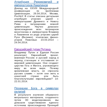
Атрибуция Рюриковичей и
императоров Лакапинов
Доклад на XXVIII Международной
конференции по проблемам
Цивилизации, 26.04.2014, Москва,
РосНоУ. В статье описана детальная
атрибуция угорских царей с
императорами Древнего и Нового
Рима и патриархами земной
цивилизации. Научно доказано
происхождения всех патриархов
монотеизма и императоров Флавиев
и Лакапинов из рода угорских царей
Руси (Великих), этнических финно-
угоров Поволжья. 23.03.2014 –
24.04.2014.
Евразийский тупик Путина
Владимир Путин и Единая Россия
реализуют Евразийский проект,
вовлекая Россию и русский народ в
период стагнации и отставания от
мировой цивилизации. Они создают
царство Гога и Магога, угрожающего
миру во всем мире. Почему
кремлевская власть не спросила
русских славян – хотят они жить в
азиатской стране или быть
благополучными европейцами? 14-
22.01.2014.
Проекции Бога в символах
религий
В результате изучения обширного
визуального материала, созданного
путем 3D моделирования, мы
доказали существование единого
источника происхождения Проекций