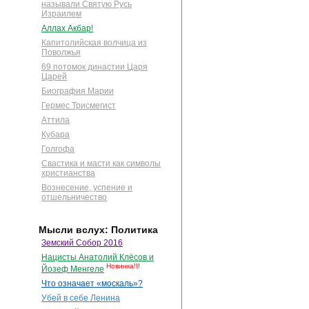
называли Святую Русь
Израилем
Аллах Акбар!
Капитолийская волчица из
Поволжья
69 потомок династии Царя
Царей
Биография Марии
Гермес Трисмегист
Аттила
Кубара
Голгофа
Свастика и масти как символы
христианства
Вознесение, успение и
отшельничество
Мысли вслух: Политика
Земский Собор 2016
Нацисты Анатолий Клёсов и
Новинка!!!
Йозеф Менгеле
Что означает «москаль»?
Убей в себе Ленина