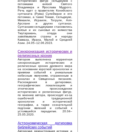
исторических фигур сельджуков с
потомками князей Святого
Владимира и Ярослава Мудрого.
Речь идет о правителях Конийского
султаната (Рума) Сулеймане и его
потомках, а также Токаке, Сельджуке,
Микаиле, Исраиле, Тогруле, Алп-
Арслане и других султанах.
Султанами-сельджуками становились
князья и их сыновья из княжества
Тмутаракань, откуда они
завоёвывали страны и народы
Кавказа, Ирана, Малой и Средней
Азии. 24.05–12.06.2023.
Синхронизация исторических и
религиозных хроник
Автором выполнена корректная
синхронизация исторических и
религиозных хроник древнего мира
на основании короткой хронологии и
привязки событий к уникальным
небесным явлениям, отраженным в
анналах и Священных писаниях.
Расхождения в датировках,
географических локализациях и
этническом происхождении
исторических и религиозных фигур,
по мнению автора, происходят из-за
ошибочной традиционной
хронологии и исторической
географии, а также сознательной
подгонки явлений и событий к
устоявшейся парадигме. 20.04–
25.05.2020.
Астрономическая датировка
библейских событий
Авторская реконструкция истории и