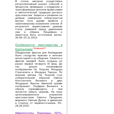
В статье автором осуществлен
ретроспективный анализ событий и
процессов, приведших к оскудению и
трансформации канонов православия
и святоотеческой традиции русского
христианства. Запреты и упование на
добрые намерения оппортунистов
внутри тела церкви привели к
закономерному искажению учения. В
результате православная церковь
стала уязвимой перед давлением
лжи и обмана Люцифера и
перестала быть источником жизни.
30.09–25.11.2022.
Особенности христианства в
Новинка!!!
Каппадокии
Обыденным фактом для Каппадокии
было соседство мужских и женских
монастырей и их общение. Сюжеты и
фрески церквей были созданы не
ранее первой четверти XI века. До
нас дошли изоморфные
изображения Св. Георгия, Феодора
Стратилата и Феодора Тирона. По
мнению автора Св. Георгий стал
собирательным образом Святых
Константина Великого и двух
Феодоров. Фреска Змеиной церкви
изображает Онуфрия Великого в
образе гермафродита, о чем
пытается забыть церковь. На лицо
целенаправленное искажение
христианством Святого Предания,
ведомого Святым Духом, и движение
в сторону от первоисточников. 05–
28.08.2022.
Императоры Лакапины (920–