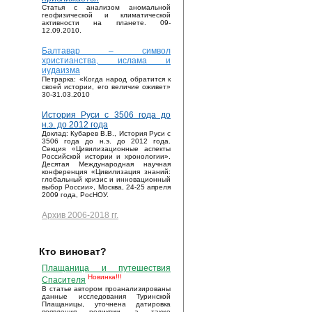
Статья с анализом аномальной
геофизической и климатической
активности на планете. 09-
12.09.2010.
Балтавар – символ
христианства, ислама и
иудаизма
Петрарка: «Когда народ обратится к
своей истории, его величие оживет»
30-31.03.2010
История Руси с 3506 года до
н.э. до 2012 года
Доклад: Кубарев В.В., История Руси с
3506 года до н.э. до 2012 года.
Секция «Цивилизационные аспекты
Российской истории и хронологии».
Десятая Международная научная
конференция «Цивилизация знаний:
глобальный кризис и инновационный
выбор России», Москва, 24-25 апреля
2009 года, РосНОУ.
Архив 2006-2018 гг.
Кто виноват?
Плащаница и путешествия
Новинка!!!
Спасителя
В статье автором проанализированы
данные исследования Туринской
Плащаницы, уточнена датировка
появления реликвии, а также