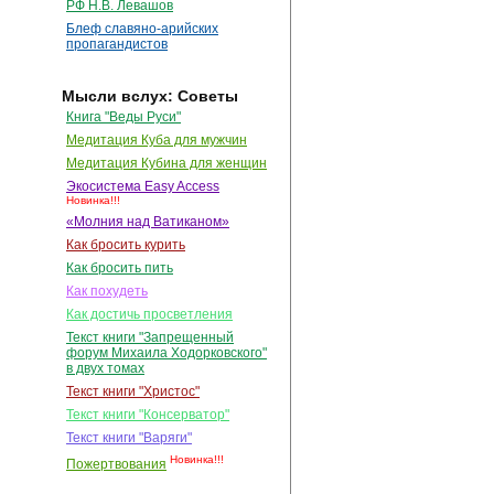
РФ Н.В. Левашов
Блеф славяно-арийских
пропагандистов
Мысли вслух: Советы
Книга "Веды Руси"
Медитация Куба для мужчин
Медитация Кубина для женщин
Экосистема Easy Access
Новинка!!!
«Молния над Ватиканом»
Как бросить курить
Как бросить пить
Как похудеть
Как достичь просветления
Текст книги "Запрещенный
форум Михаила Ходорковского"
в двух томах
Текст книги "Христос"
Текст книги "Консерватор"
Текст книги "Варяги"
Новинка!!!
Пожертвования