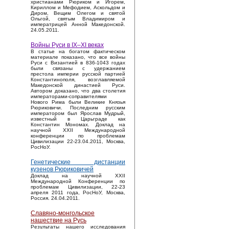
христианами Рюриком и Игорем,
Кириллом и Мефодием, Аскольдом и
Диром, Вещим Олегом и святой
Ольгой, святым Владимиром и
императрицей Анной Македонской.
24.05.2011.
Войны Руси в IX–XI веках
В статье на богатом фактическом
материале показано, что все войны
Руси с Византией в 836-1043 годах
были связаны с удержанием
престола империи русской партией
Константинополя, возглавляемой
Македонской династией Руси.
Автором доказано, что два столетия
императорами-соправителями
Нового Рима были Великие Князья
Рюриковичи. Последним русским
императором был Ярослав Мудрый,
известный в Царьграде как
Константин Мономах. Доклад на
научной XXII Международной
конференции по проблемам
Цивилизации 22-23.04.2011, Москва,
РосНоУ.
Генетические дистанции
кузенов Рюриковичей
Доклад на научной XXII
Международной Конференции по
проблемам Цивилизации, 22-23
апреля 2011 года, РосНоУ, Москва,
Россия. 24.04.2011.
Славяно-монгольское
нашествие на Русь
Результаты нашего исследования