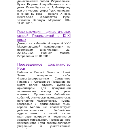
династических связей Рюриковичей.
Кузен Рюрика Алмуш/Альмош и его
дети Казан/Курсан и Арбат/Арпад,
все этнические угоры Руси, основали
в конце IX века – начале X века
Венгерское королевство Руси,
захватив Великую Моравию. 08–
11.01.2013.
Реконструкция династических
связей Рюриковичей в IX-XI
веках
Доклад на юбилейной научной XXV
Международной конференции по
проблемам цивилизации, 21-
22.12.2012, РосНоУ, Москва.
Исправлено 03.01.2013.
Просвещённое христианство
Руси
Библия – Ветхий Завет и Новый
Завет исчерпали себя.
Фальсифицированные Священное
Писание и Священное Предание не
могут более служить духовным
ориентиром для продвижения
человечества вперед по реке
времени. Хронология библейских
событий, этническая принадлежность
патриархов человечества, имена,
география и оригинальные языки
героев Библии не соответствуют
действительности. Библейские
чудеса имеют в своей основе
квантовую природу и подчиняются
законам мироздания. Просвещенное
христианство Руси восстанавливает
утерянные и уничтоженные