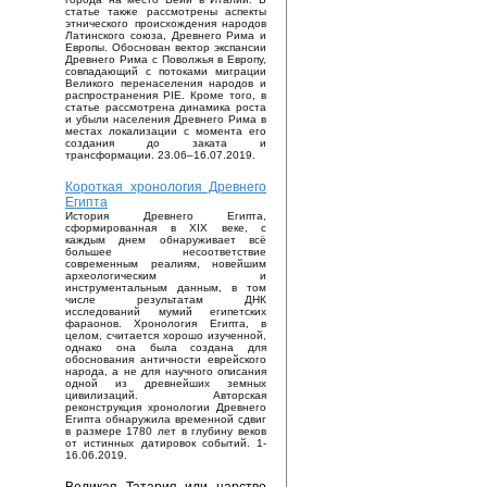
статье также рассмотрены аспекты
этнического происхождения народов
Латинского союза, Древнего Рима и
Европы. Обоснован вектор экспансии
Древнего Рима с Поволжья в Европу,
совпадающий с потоками миграции
Великого перенаселения народов и
распространения PIE. Кроме того, в
статье рассмотрена динамика роста
и убыли населения Древнего Рима в
местах локализации с момента его
создания до заката и
трансформации. 23.06–16.07.2019.
Короткая хронология Древнего
Египта
История Древнего Египта,
сформированная в XIX веке, с
каждым днем обнаруживает всё
большее несоответствие
современным реалиям, новейшим
археологическим и
инструментальным данным, в том
числе результатам ДНК
исследований мумий египетских
фараонов. Хронология Египта, в
целом, считается хорошо изученной,
однако она была создана для
обоснования античности еврейского
народа, а не для научного описания
одной из древнейших земных
цивилизаций. Авторская
реконструкция хронологии Древнего
Египта обнаружила временной сдвиг
в размере 1780 лет в глубину веков
от истинных датировок событий. 1-
16.06.2019.