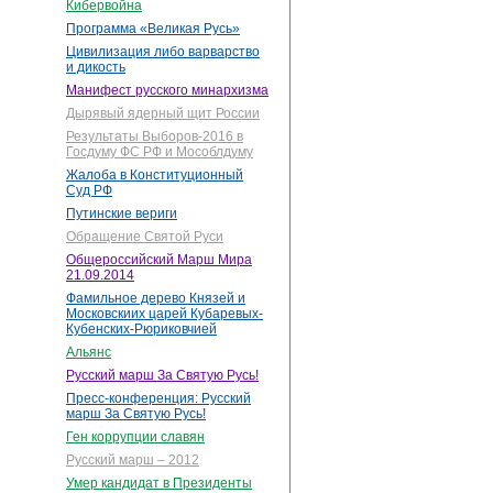
Кибервойна
Программа «Великая Русь»
Цивилизация либо варварство
и дикость
Манифест русского минархизма
Дырявый ядерный щит России
Результаты Выборов-2016 в
Госдуму ФС РФ и Мособлдуму
Жалоба в Конституционный
Суд РФ
Путинские вериги
Обращение Святой Руси
Общероссийский Марш Мира
21.09.2014
Фамильное дерево Князей и
Московскиих царей Кубаревых-
Кубенских-Рюриковчией
Альянс
Русский марш За Святую Русь!
Пресс-конференция: Русский
марш За Святую Русь!
Ген коррупции славян
Русский марш – 2012
Умер кандидат в Президенты