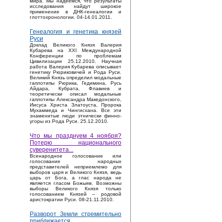
мира. Мы надеемся, что результаты
исследования найдут широкое
применение в ДНК-генеалогии и
глоттохронологии. 04-14.01.2011.
Генеалогия и генетика князей
Руси
Доклад Великого Князя Валерия
Кубарева на XXI Международной
Конференции по проблемам
Цивилизации 25.12.2010. Научная
работа Валерия Кубарева описывает
генетику Рюриковичей и Рода Руси.
Великий Князь определил модальные
гаплотипы Рюрика, Гедимина, Русь
Айдара, Кубрата, Флавиев и
теоретически описал модальные
гаплотипы Александра Македонского,
Иисуса Христа Златоуста, Пророка
Мухаммеда и Чингисхана. Все эти
знаменитые люди этнически финно-
угоры из Рода Руси. 25.12.2010.
Что мы празднуем 4 ноября?
Потерю национального
суверенитета...
Bсенародное голосование или
голосование народных
представителей неприемлемо для
выборов царя и Великого Князя, ведь
царь от Бога, а глас народа не
является гласом Божьим. Возможны
выборы Великого Князя только
голосованием Князей – родовой
аристократии Руси. 08-21.11.2010.
Разворот Земли стремительно
приближается