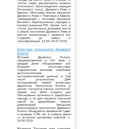
статье также рассмотрены аспекты
этнического происхождения народов
Латинского союза, Древнего Рима и
Европы. Обоснован вектор экспансии
Древнего Рима с Поволжья в Европу,
совпадающий с потоками миграции
Великого перенаселения народов и
распространения PIE. Кроме того, в
статье рассмотрена динамика роста
и убыли населения Древнего Рима в
местах локализации с момента его
создания до заката и
трансформации. 23.06–16.07.2019.
Короткая хронология Древнего
Египта
История Древнего Египта,
сформированная в XIX веке, с
каждым днем обнаруживает всё
большее несоответствие
современным реалиям, новейшим
археологическим и
инструментальным данным, в том
числе результатам ДНК
исследований мумий египетских
фараонов. Хронология Египта, в
целом, считается хорошо изученной,
однако она была создана для
обоснования античности еврейского
народа, а не для научного описания
одной из древнейших земных
цивилизаций. Авторская
реконструкция хронологии Древнего
Египта обнаружила временной сдвиг
в размере 1780 лет в глубину веков
от истинных датировок событий. 1-
16.06.2019.