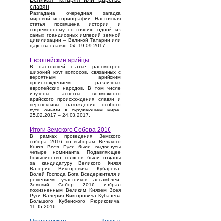
Великая Татария или царство
славян
Разгадана очередная загадка
мировой историографии. Настоящая
статья посвящена истории и
современному состоянию одной из
самых грандиозных империй земной
цивилизации – Великой Татарии или
царства славян. 04–19.09.2017.
Европейские арийцы
В настоящей статье рассмотрен
широкий круг вопросов, связанных с
вероятным арийским
происхождением различных
европейских народов. В том числе
изучены аспекты возможного
арийского происхождения славян и
перспективы нахождения особого
пути оными в окружающем мире.
25.02.2017 – 24.03.2017.
Итоги Земского Собора 2016
В рамках проведения Земского
собора 2016 по выборам Великого
Князя Всея Руси были выдвинуты
четыре номинанта. Подавляющее
большинство голосов были отданы
за кандидатуру Великого Князя
Валерия Викторовича Кубарева.
Волей Господа Бога Вседержителя и
решением участников ассамблеи,
Земский Собор 2016 избрал
пожизненным Великим Князем Всея
Руси Валерия Викторовича Кубарева
Большого Кубенского Рюриковича.
11.05.2016.