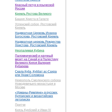
Красный петух в языческой
России
Кремль Ростова Великого
Башня Христа в Галате
Успенский собор, Ростовский
Кремль
Надвратная Церковь Иоанна
Богослова, Ростовский Кремль
Надвратная церковь Рождества
Христова, Ростовский Кремль
Неопалимая Кубина
Паломнический и научный
визит на Синай и в Палестину
Великого Князя Валерия
Кубарева
Скала Куба, Куббат ас-Сахра
или Храм Соломона
Некрополь Смоленского собора
Новодевичьего монастыря в
Москве
«Урманы-Римляне» в русских,
булгарских и византийских
летописях
Притчи
Князь Курбский и Иван IV