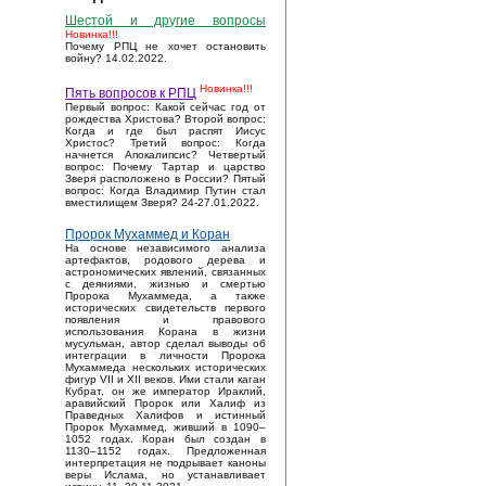
Шестой и другие вопросы
Новинка!!!
Почему РПЦ не хочет остановить
войну? 14.02.2022.
Новинка!!!
Пять вопросов к РПЦ
Первый вопрос: Какой сейчас год от
рождества Христова? Второй вопрос:
Когда и где был распят Иисус
Христос? Третий вопрос: Когда
начнется Апокалипсис? Четвертый
вопрос: Почему Тартар и царство
Зверя расположено в России? Пятый
вопрос: Когда Владимир Путин стал
вместилищем Зверя? 24-27.01.2022.
Пророк Мухаммед и Коран
На основе независимого анализа
артефактов, родового дерева и
астрономических явлений, связанных
с деяниями, жизнью и смертью
Пророка Мухаммеда, а также
исторических свидетельств первого
появления и правового
использования Корана в жизни
мусульман, автор сделал выводы об
интеграции в личности Пророка
Мухаммеда нескольких исторических
фигур VII и XII веков. Ими стали каган
Кубрат, он же император Ираклий,
аравийский Пророк или Халиф из
Праведных Халифов и истинный
Пророк Мухаммед, живший в 1090–
1052 годах. Коран был создан в
1130–1152 годах. Предложенная
интерпретация не подрывает каноны
веры Ислама, но устанавливает