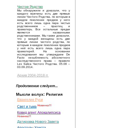
Чистое Родство
Мы обнаружили и доказали, что у
каждого мужчины есть две прямые
линии Чистого Родства, по которым в
каждом поколении предков у него
есть всего лишь одна пара чистых
родственников – праотец и
праматерь. Все остальные предки
являются названными
родственниками. Мы также доказали,
что у каждой женщины есть две
прямые линии чистого родства, по
которым в каждом поколении предков
у неё есть всего лишь одна пара
праматерей. На основании
исследования мы утверждаем De
Facto незыблемость абсолютного
наследственного права – правило
Lex Salica Чистого Родства. 05.08 –
03.09.2014.
Архив 2004-2018 гг.
Продолжение следует...
Мысли вслух: Религия
Евангелие Руси
Новинка!!!
Свет и тьма
Ковид агент Апокалипсиса
Новинка!!!
Датировка Нового Завета
Апостолы Христа