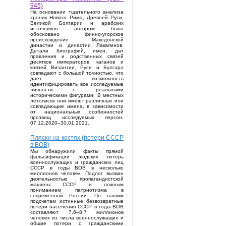
945)
На основании тщательного анализа
хроник Нового Рима, Древней Руси,
Великой Болгарии и арабских
источников автором было
обосновано финно-угорское
происхождение Македонской
династии и династии Лакапинов.
Детали биографий, имен, дат
правления и родственных связей
десятков императоров, каганов и
князей Византии, Руси и Булгара
совпадают с большой точностью, что
дает возможность
идентифицировать все исследуемые
личности с реальными
историческими фигурами. В местных
летописях они имеют различные или
совпадающие имена, в зависимости
от национальных особенностей
прозвищ исследуемых персон.
07.12.2020–30.01.2021.
Пляски на костях (потери СССР
в ВОВ)
Мы обнаружили факты прямой
фальсификации людских потерь
военнослужащих и гражданских лиц
СССР в годы ВОВ в несколько
миллионов человек. Подлог вызван
деятельностью пропагандистской
машины СССР и ложным
пониманием патриотизма в
современной России. По нашим
подсчетам истинные безвозвратные
потери населения СССР в годы ВОВ
составляют 7,6–8,7 миллионов
человек из числа военнослужащих и
общие потери с гражданскими