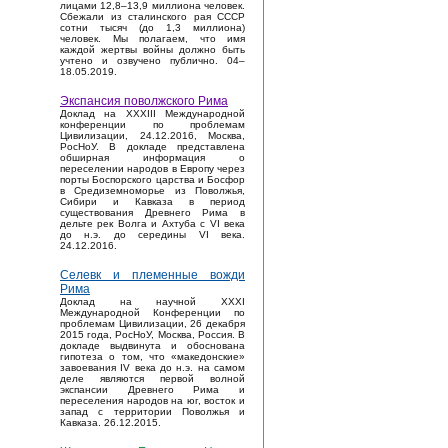
лицами 12,8–13,9 миллиона человек.
Сбежали из сталинского рая СССР
сотни тысяч (до 1,3 миллиона)
человек. Мы полагаем, что имя
каждой жертвы войны должно быть
учтено и озвучено публично. 04–
18.05.2019.
Экспансия поволжского Рима
Доклад на XXXIII Международной
конференции по проблемам
Цивилизации, 24.12.2016, Москва,
РосНоУ. В докладе представлена
обширная информация о
переселении народов в Европу через
порты Боспорского царства и Босфор
в Средиземноморье из Поволжья,
Сибири и Кавказа в период
существования Древнего Рима в
дельте рек Волга и Ахтуба с VI века
до н.э. до середины VI века.
24.12.2016.
Селевк и племенные вожди
Рима
Доклад на научной XXXI
Международной Конференции по
проблемам Цивилизации, 26 декабря
2015 года, РосНоУ, Москва, Россия. В
докладе выдвинута и обоснована
гипотеза о том, что «македонские»
завоевания IV века до н.э. на самом
деле являются первой волной
экспансии Древнего Рима и
переселения народов на юг, восток и
запад с территории Поволжья и
Кавказа. 26.12.2015.