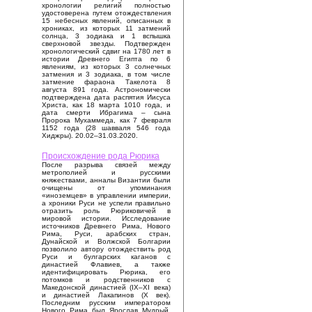
хронологии религий полностью
удостоверена путем отождествления
15 небесных явлений, описанных в
хрониках, из которых 11 затмений
солнца, 3 зодиака и 1 вспышка
сверхновой звезды. Подтвержден
хронологический сдвиг на 1780 лет в
истории Древнего Египта по 6
явлениям, из которых 3 солнечных
затмения и 3 зодиака, в том числе
затмение фараона Такелота 8
августа 891 года. Астрономически
подтверждена дата распятия Иисуса
Христа, как 18 марта 1010 года, и
дата смерти Ибрагима – сына
Пророка Мухаммеда, как 7 февраля
1152 года (28 шавваля 546 года
Хиджры). 20.02–31.03.2020.
Происхождение рода Рюрика
После разрыва связей между
метрополией и русскими
княжествами, анналы Византии были
очищены от упоминания
«иноземцев» в управлении империи,
а хроники Руси не успели правильно
отразить роль Рюриковичей в
мировой истории. Исследование
источников Древнего Рима, Нового
Рима, Руси, арабских стран,
Дунайской и Волжской Болгарии
позволило автору отождествить род
Руси и булгарских каганов с
династией Флавиев, а также
идентифицировать Рюрика, его
потомков и родственников с
Македонской династией (IX–XI века)
и династией Лакапинов (X век).
Последним русским императором
Нового Рима был Ярослав Мудрый,