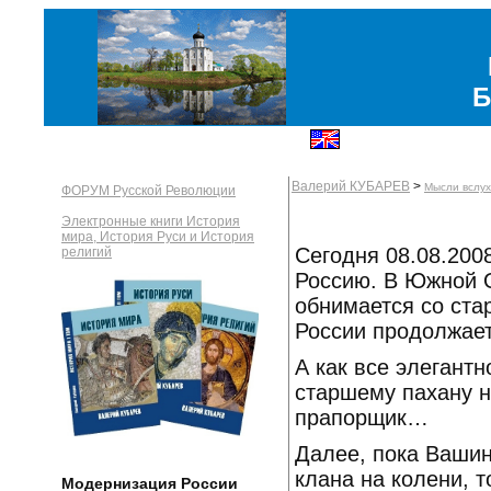
Б
Валерий КУБАРЕВ
>
Мысли вслух
ФОРУМ Русской Революции
Электронные книги История
мира, История Руси и История
Сегодня 08.08.200
религий
Россию. В Южной О
обнимается со ст
России продолжает
А как все элегант
старшему пахану н
прапорщик…
Далее, пока Вашин
клана на колени, 
Модернизация России