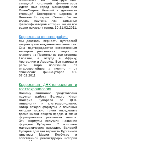
западной столицей финно-угоров
Иделя был город Фанагория или
Финн-Угория, бывший в древности
столицей Боспорского царства и
Великой Болгарии. Сколько бы не
вилась паутина лжи западных
фальсификаторов истории, но ей всё
равно приходит конец. 10-21.02.2011.
Корректная геногеография
Мы доказали верность булгарской
теории происхождения человечества.
Она подтверждается естественным
вектором расселения людей по
планете из Поволжья во все стороны
Евразии, а оттуда в Африку,
Австралию и Америку. Все народы и
расы мира произошли от
индоевропейцев, а именно – от
этнических финно-угоров. 01-
07.02.2011.
Корректная ДНК-генеалогия и
глоттохронология
Вашему вниманию представлена
научная работа Великого Князя
Валерия Кубарева по ДНК-
генеалогии и глоттохронологии.
Автор создал формулы, с помощью
которых можно точно определить
время жизни общего предка и эпохи
формирования различных языков.
Эти формулы получили название
формулы Кубарева. С помощью
математических выкладок, Валерий
Кубарев доказал верность Курганной
гипотезы Марии Гимбутас и
собственной реконструкции истории