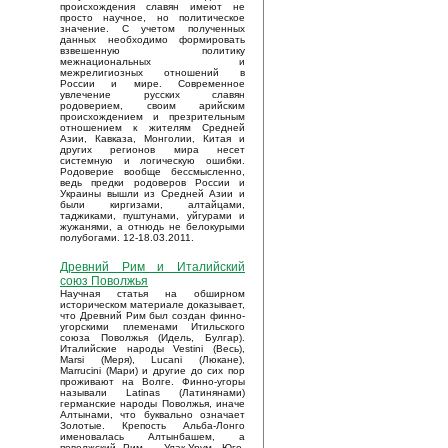
происхождения славян имеют не
просто научное, но политическое
значение. С учетом полученных
данных необходимо формировать
взвешенную политику
межнациональных и
межрелигиозных отношений в
России и мире. Современное
увлечение русских славян
родоверием, своим арийским
происхождением и презрительным
отношением к жителям Средней
Азии, Кавказа, Монголии, Китая и
других регионов мира несет
системную и логическую ошибки.
Родоверие вообще бессмысленно,
ведь предки родоверов России и
Украины вышли из Средней Азии и
были киргизами, алтайцами,
таджиками, пуштунами, уйгурами и
жужанями, а отнюдь не белокурыми
полубогами. 12-18.03.2011.
Древний Рим и Италийский
союз Поволжья
Научная статья на обширном
историческом материале доказывает,
что Древний Рим был создан финно-
угорскими племенами Итильского
союза Поволжья (Идель, Булгар).
Италийские народы Vestini (Весь),
Marsi (Меря), Lucani (Люкане),
Marrucini (Мари) и другие до сих пор
проживают на Волге. Финно-угоры
называли Latinas (Латинянами)
германские народы Поволжья, иначе
Алтынами, что буквально означает
Золотые. Крепость Альба-Лонго
именовалась Алтынбашем, а
поволжский Рим – Улак-Урум. Юго-