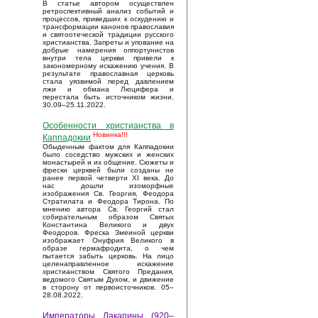
В статье автором осуществлен
ретроспективный анализ событий и
процессов, приведших к оскудению и
трансформации канонов православия
и святоотеческой традиции русского
христианства. Запреты и упование на
добрые намерения оппортунистов
внутри тела церкви привели к
закономерному искажению учения. В
результате православная церковь
стала уязвимой перед давлением
лжи и обмана Люцифера и
перестала быть источником жизни.
30.09–25.11.2022.
Особенности христианства в
Новинка!!!
Каппадокии
Обыденным фактом для Каппадокии
было соседство мужских и женских
монастырей и их общение. Сюжеты и
фрески церквей были созданы не
ранее первой четверти XI века. До
нас дошли изоморфные
изображения Св. Георгия, Феодора
Стратилата и Феодора Тирона. По
мнению автора Св. Георгий стал
собирательным образом Святых
Константина Великого и двух
Феодоров. Фреска Змеиной церкви
изображает Онуфрия Великого в
образе гермафродита, о чем
пытается забыть церковь. На лицо
целенаправленное искажение
христианством Святого Предания,
ведомого Святым Духом, и движение
в сторону от первоисточников. 05–
28.08.2022.
Императоры Лакапины (920–