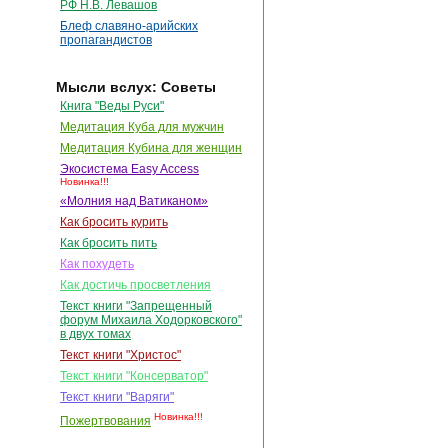
РФ Н.В. Левашов
Блеф славяно-арийских
пропагандистов
Мысли вслух: Советы
Книга "Веды Руси"
Медитация Куба для мужчин
Медитация Кубина для женщин
Экосистема Easy Access
Новинка!!!
«Молния над Ватиканом»
Как бросить курить
Как бросить пить
Как похудеть
Как достичь просветления
Текст книги "Запрещенный
форум Михаила Ходорковского"
в двух томах
Текст книги "Христос"
Текст книги "Консерватор"
Текст книги "Варяги"
Новинка!!!
Пожертвования