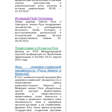
мракобесами религиозные и научные
знания христианства и
революционную роль религии в
истории цивилизации. 26.08. –
12.10.2012.
Истинный Гроб Господень
Новая церковь Святой Руси и
Святорусы, князья Руси поздравляют
человечество с нахождением
Истинного Гроба Господня и
восстановлением религиозной и
исторической правды. Истина
восторжествовала навеки. 20-
29.05.2012.
Православие и Ислам на Руси
Доклад на XXIV Международной
научной конференции по Проблемам
Цивилизации в РосНоУ 20-21 апреля
2012 года.
День церковно-славянской
письменности. Руссы Кирилл и
Мефодий.
В этот знаменательный праздник Дня
церковно-славянской письменности и
поминовения святых
равноапостольных Кирилла и
Мефодия князья Руси убедительно
просят русскую православную
церковь и общественность
православных стран вернуться к
истокам и правильно называть свою
письменность, язык и церковные
писания русскими, а не славянскими.
Древняя Русь была финно-угорским
государством, созданным русскими