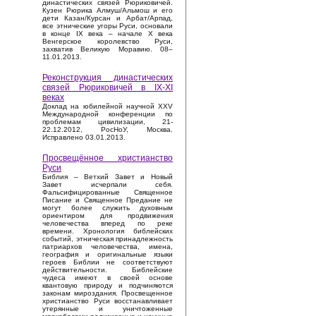
династических связей Рюриковичей.
Кузен Рюрика Алмуш/Альмош и его
дети Казан/Курсан и Арбат/Арпад,
все этнические угоры Руси, основали
в конце IX века – начале X века
Венгерское королевство Руси,
захватив Великую Моравию. 08–
11.01.2013.
Реконструкция династических
связей Рюриковичей в IX-XI
веках
Доклад на юбилейной научной XXV
Международной конференции по
проблемам цивилизации, 21-
22.12.2012, РосНоУ, Москва.
Исправлено 03.01.2013.
Просвещённое христианство
Руси
Библия – Ветхий Завет и Новый
Завет исчерпали себя.
Фальсифицированные Священное
Писание и Священное Предание не
могут более служить духовным
ориентиром для продвижения
человечества вперед по реке
времени. Хронология библейских
событий, этническая принадлежность
патриархов человечества, имена,
география и оригинальные языки
героев Библии не соответствуют
действительности. Библейские
чудеса имеют в своей основе
квантовую природу и подчиняются
законам мироздания. Просвещенное
христианство Руси восстанавливает
утерянные и уничтоженные