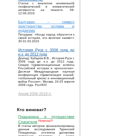
Статья с анализом аномальной
геофизической и климатической
активности на планете. 09-
12.09.2010.
Балтавар – символ
христианства, ислама и
иудаизма
Петрарка: «Когда народ обратится к
своей истории, его величие оживет»
30-31.03.2010
История Руси с 3506 года до
н.э. до 2012 года
Доклад: Кубарев В.В., История Руси с
3506 года до н.э. до 2012 года.
Секция «Цивилизационные аспекты
Российской истории и хронологии».
Десятая Международная научная
конференция «Цивилизация знаний:
глобальный кризис и инновационный
выбор России», Москва, 24-25 апреля
2009 года, РосНОУ.
Архив 2006-2018 гг.
Кто виноват?
Плащаница и путешествия
Новинка!!!
Спасителя
В статье автором проанализированы
данные исследования Туринской
Плащаницы, уточнена датировка
появления реликвии, а также