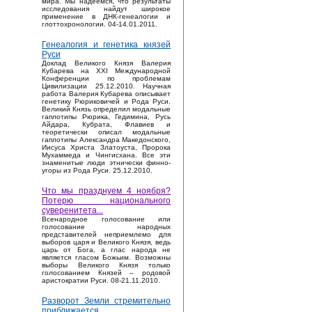
мира. Мы надеемся, что результаты
исследования найдут широкое
применение в ДНК-генеалогии и
глоттохронологии. 04-14.01.2011.
Генеалогия и генетика князей
Руси
Доклад Великого Князя Валерия
Кубарева на XXI Международной
Конференции по проблемам
Цивилизации 25.12.2010. Научная
работа Валерия Кубарева описывает
генетику Рюриковичей и Рода Руси.
Великий Князь определил модальные
гаплотипы Рюрика, Гедимина, Русь
Айдара, Кубрата, Флавиев и
теоретически описал модальные
гаплотипы Александра Македонского,
Иисуса Христа Златоуста, Пророка
Мухаммеда и Чингисхана. Все эти
знаменитые люди этнически финно-
угоры из Рода Руси. 25.12.2010.
Что мы празднуем 4 ноября?
Потерю национального
суверенитета...
Bсенародное голосование или
голосование народных
представителей неприемлемо для
выборов царя и Великого Князя, ведь
царь от Бога, а глас народа не
является гласом Божьим. Возможны
выборы Великого Князя только
голосованием Князей – родовой
аристократии Руси. 08-21.11.2010.
Разворот Земли стремительно
приближается