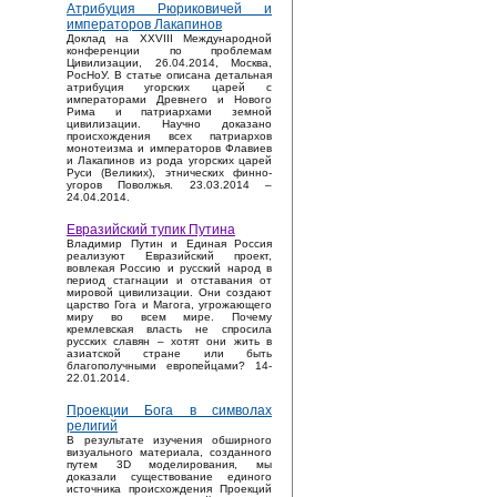
Атрибуция Рюриковичей и
императоров Лакапинов
Доклад на XXVIII Международной
конференции по проблемам
Цивилизации, 26.04.2014, Москва,
РосНоУ. В статье описана детальная
атрибуция угорских царей с
императорами Древнего и Нового
Рима и патриархами земной
цивилизации. Научно доказано
происхождения всех патриархов
монотеизма и императоров Флавиев
и Лакапинов из рода угорских царей
Руси (Великих), этнических финно-
угоров Поволжья. 23.03.2014 –
24.04.2014.
Евразийский тупик Путина
Владимир Путин и Единая Россия
реализуют Евразийский проект,
вовлекая Россию и русский народ в
период стагнации и отставания от
мировой цивилизации. Они создают
царство Гога и Магога, угрожающего
миру во всем мире. Почему
кремлевская власть не спросила
русских славян – хотят они жить в
азиатской стране или быть
благополучными европейцами? 14-
22.01.2014.
Проекции Бога в символах
религий
В результате изучения обширного
визуального материала, созданного
путем 3D моделирования, мы
доказали существование единого
источника происхождения Проекций