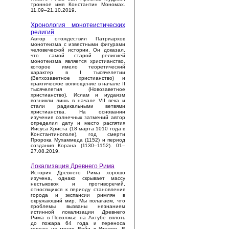
тронное имя Константин Мономах.
11.09–21.10.2019.
Хронология монотеистических
религий
Автор отождествил Патриархов
монотеизма с известными фигурами
человеческой истории. Он доказал,
что самой старой религией
монотеизма является христианство,
которое имело теоретический
характер в I тысячелетии
(Ветхозаветное христианство) и
практическое воплощение в начале II
тысячелетия (Новозаветное
христианство). Ислам и иудаизм
возникли лишь в начале VII века и
стали радикальными ветвями
христианства. На основании
изучения солнечных затмений автор
определил дату и место распятия
Иисуса Христа (18 марта 1010 года в
Константинополе), год смерти
Пророка Мухаммеда (1152) и период
создания Корана (1130–1152). 01–
27.08.2019.
Локализация Древнего Рима
История Древнего Рима хорошо
изучена, однако скрывает массу
нестыковок и противоречий,
относящихся к периоду становления
города и экспансии римлян в
окружающий мир. Мы полагаем, что
проблемы вызваны незнанием
истинной локализации Древнего
Рима в Поволжье на Ахтубе вплоть
до пожара 64 года и переноса
города на место Вейи в Италии. В