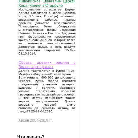
Живописное Евангелие Церкви
Хора (Карие) в Стамбуле
Исследование артефактов Церкви
Христа Спасителя в Полях (Церковь
Хора, XIV век, Стамбул) позволило
восстановить забытые нюансы
древних догматов византийского
Православия. Были обнаружены
многочисленные факты искажения
Святого Писания и Святого Предания
при формировании современных
христианских канонов, которые вовсе
не являются неприкосновенной
данностью свыше, а есть продукт
человеческого творчества. 15.09–
08.10.2014.
Образы древних римлян с
Волги в артефактах
Долгие тысячелетия в Иделе-Риме-
Мемфисе-Мицраиме-Итиле-Сарай-
Бату жили от 600 000 до миллиона
человек. Руины города являются
грандиозной кладовой истории,
культуры и религии. Масонские
ученые старательно избегают
проводить там масштабные раскопки.
В тех местах процветает только
черные кладоискатели. Доколе
возможно мировой элите
самозванцев скрывать истину от
людей? 20-22.04.2010.
Архив 2004-2018 гг.
Что делать?