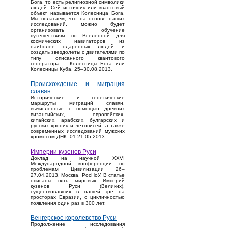
Бога, то есть религиозной символики
людей. Сей источник или квантовый
объект называется Колесница Бога.
Мы полагаем, что на основе наших
исследований, можно будет
организовать обучение
путешествиям по Вселенной для
космических навигаторов из
наиболее одаренных людей и
создать звездолеты с двигателями по
типу описанного квантового
генератора – Колесницы Бога или
Колесницы Куба. 25–30.08.2013.
Происхождение и миграция
славян
Исторические и генетические
маршруты миграций славян,
вычисленные с помощью древних
византийских, европейских,
китайских, арабских, булгарских и
русских хроник и летописей, а также
современных исследований мужских
хромосом ДНК. 01-21.05.2013.
Империи кузенов Руси
Доклад на научной XXVI
Международной конференции по
проблемам Цивилизации 26–
27.04.2013, Москва, РосНоУ. В статье
описаны пять мировых Империй
кузенов Руси (Великих),
существовавших в нашей эре на
просторах Евразии, с цикличностью
появления один раз в 300 лет.
Венгерское королевство Руси
Продолжение исследования