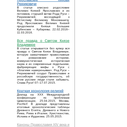
Ярославские Князья
Рюриковичи
В статье описано родословие
Великих Князей Ярославских и их
потомков, старшей ветви Рода Руси –
Рюриковичей, восходящей к
Мстиславу Великому Мономашичу.
Род Ярославских Великих Князей
продолжили Князья Большие
Кубенские – Кубаревы. 22.02.2016–
11.03.2016.
Вся правда о Святом Князе
Владимире
В статье открывается без купюр вся
правда о Святом Князе Владимире,
которую замалчивают православные
и романовские историки,
коммунистическая историческая
наука и их современные подельники,
фабрикующие мифы о Руси с
«благими намереньями». Род Руси –
Рюриковичей создал Православие и
российскую государственность, об
этом русские люди стали забывать.
Слава Руси! 07–17.07.2015.
Краткая хронология религий
Доклад на XXX Международной
конференции по проблемам
Цивилизации, 25.04.2015, Москва,
РосНоУ. В докладе представлены
итоговые хронологические таблицы
Древнего Египта, Древнего и Нового
Рима, Рима в Италии, Христианства,
Ислама и Иудаизма. 25.05.2015.
Каноны Православия XIV века и