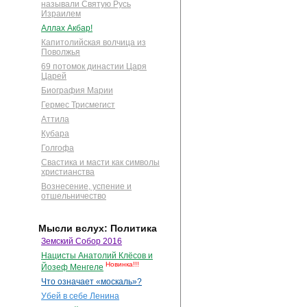
называли Святую Русь
Израилем
Аллах Акбар!
Капитолийская волчица из
Поволжья
69 потомок династии Царя
Царей
Биография Марии
Гермес Трисмегист
Аттила
Кубара
Голгофа
Свастика и масти как символы
христианства
Вознесение, успение и
отшельничество
Мысли вслух: Политика
Земский Собор 2016
Нацисты Анатолий Клёсов и
Новинка!!!
Йозеф Менгеле
Что означает «москаль»?
Убей в себе Ленина