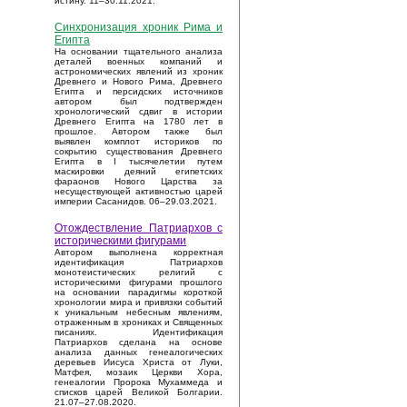
истину. 11–30.11.2021.
Синхронизация хроник Рима и
Египта
На основании тщательного анализа
деталей военных компаний и
астрономических явлений из хроник
Древнего и Нового Рима, Древнего
Египта и персидских источников
автором был подтвержден
хронологический сдвиг в истории
Древнего Египта на 1780 лет в
прошлое. Автором также был
выявлен комплот историков по
сокрытию существования Древнего
Египта в I тысячелетии путем
маскировки деяний египетских
фараонов Нового Царства за
несуществующей активностью царей
империи Сасанидов. 06–29.03.2021.
Отождествление Патриархов с
историческими фигурами
Автором выполнена корректная
идентификация Патриархов
монотеистических религий с
историческими фигурами прошлого
на основании парадигмы короткой
хронологии мира и привязки событий
к уникальным небесным явлениям,
отраженным в хрониках и Священных
писаниях. Идентификация
Патриархов сделана на основе
анализа данных генеалогических
деревьев Иисуса Христа от Луки,
Матфея, мозаик Церкви Хора,
генеалогии Пророка Мухаммеда и
списков царей Великой Болгарии.
21.07–27.08.2020.