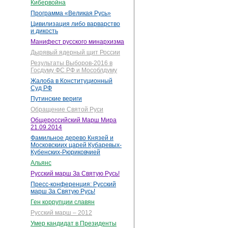
Кибервойна
Программа «Великая Русь»
Цивилизация либо варварство
и дикость
Манифест русского минархизма
Дырявый ядерный щит России
Результаты Выборов-2016 в
Госдуму ФС РФ и Мособлдуму
Жалоба в Конституционный
Суд РФ
Путинские вериги
Обращение Святой Руси
Общероссийский Марш Мира
21.09.2014
Фамильное дерево Князей и
Московскиих царей Кубаревых-
Кубенских-Рюриковчией
Альянс
Русский марш За Святую Русь!
Пресс-конференция: Русский
марш За Святую Русь!
Ген коррупции славян
Русский марш – 2012
Умер кандидат в Президенты