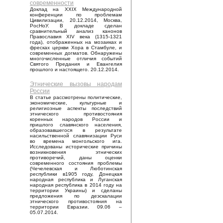
современности
Доклад на XXIX Международной
конференции по проблемам
Цивилизации, 20.12.2014, Москва,
РосНоУ. В докладе сделан
сравнительный анализ канонов
Православия XIV века (1315-1321
года), отображенных на мозаиках и
фресках церкви Хора в Стамбуле, и
современных догматов. Обнаружены
многочисленные отличия событий
Святого Предания и Евангелия
прошлого и настоящего. 20.12.2014.
Этнические вызовы народам
России
В статье рассмотрены политические,
экономические, культурные и
религиозные аспекты последствий
этнического противостояния
коренных народов России и
пришлого славянского населения,
образовавшегося в результате
насильственной славянизации Руси
во времена монгольского ига.
Исследованы исторические причины
возникновения этнических
противоречий, даны оценки
современного состояния проблемы
(Чечелевская и Люботинская
республики в1905 году, Донецкая
народная республика и Луганская
народная республика в 2014 году на
территории Украины) и сделаны
предложения по деэскалации
этнического противостояния на
территории Евразии. 09.06 –
05.07.2014.