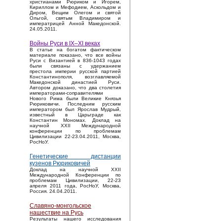
христианами Рюриком и Игорем,
Кириллом и Мефодием, Аскольдом и
Диром, Вещим Олегом и святой
Ольгой, святым Владимиром и
императрицей Анной Македонской.
24.05.2011.
Войны Руси в IX–XI веках
В статье на богатом фактическом
материале показано, что все войны
Руси с Византией в 836-1043 годах
были связаны с удержанием
престола империи русской партией
Константинополя, возглавляемой
Македонской династией Руси.
Автором доказано, что два столетия
императорами-соправителями
Нового Рима были Великие Князья
Рюриковичи. Последним русским
императором был Ярослав Мудрый,
известный в Царьграде как
Константин Мономах. Доклад на
научной XXII Международной
конференции по проблемам
Цивилизации 22-23.04.2011, Москва,
РосНоУ.
Генетические дистанции
кузенов Рюриковичей
Доклад на научной XXII
Международной Конференции по
проблемам Цивилизации, 22-23
апреля 2011 года, РосНоУ, Москва,
Россия. 24.04.2011.
Славяно-монгольское
нашествие на Русь
Результаты нашего исследования