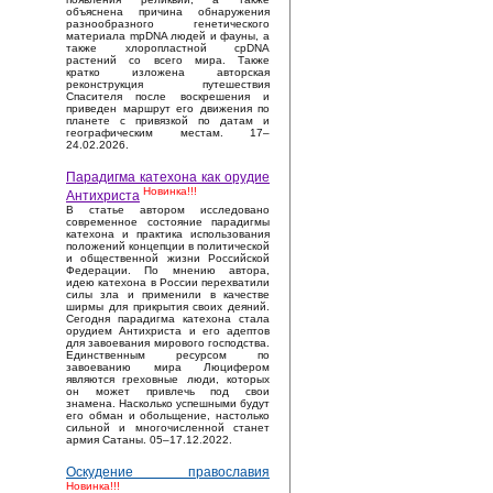
объяснена причина обнаружения
разнообразного генетического
материала mpDNA людей и фауны, а
также хлоропластной cpDNA
растений со всего мира. Также
кратко изложена авторская
реконструкция путешествия
Спасителя после воскрешения и
приведен маршрут его движения по
планете с привязкой по датам и
географическим местам. 17–
24.02.2026.
Парадигма катехона как орудие
Новинка!!!
Антихриста
В статье автором исследовано
современное состояние парадигмы
катехона и практика использования
положений концепции в политической
и общественной жизни Российской
Федерации. По мнению автора,
идею катехона в России перехватили
силы зла и применили в качестве
ширмы для прикрытия своих деяний.
Сегодня парадигма катехона стала
орудием Антихриста и его адептов
для завоевания мирового господства.
Единственным ресурсом по
завоеванию мира Люцифером
являются греховные люди, которых
он может привлечь под свои
знамена. Насколько успешными будут
его обман и обольщение, настолько
сильной и многочисленной станет
армия Сатаны. 05–17.12.2022.
Оскудение православия
Новинка!!!