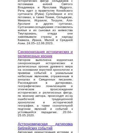
исторических фигур сельджуков с
потомками князей Святого
Владимира и Ярослава Мудрого.
Речь идет о правителях Конийского
султаната (Рума) Сулеймане и его
потомках, а также Токаке, Сельджуке,
Микаиле, Исраиле, Тогруле, Алп-
Арслане и других султанах.
Султанами-сельджуками становились
князья и их сыновья из княжества
Тмутаракань, откуда они
завоёвывали страны и народы
Кавказа, Ирана, Малой и Средней
Азии. 24.05–12.06.2023.
Синхронизация исторических и
религиозных хроник
Автором выполнена корректная
синхронизация исторических и
религиозных хроник древнего мира
на основании короткой хронологии и
привязки событий к уникальным
небесным явлениям, отраженным в
анналах и Священных писаниях.
Расхождения в датировках,
географических локализациях и
этническом происхождении
исторических и религиозных фигур,
по мнению автора, происходят из-за
ошибочной традиционной
хронологии и исторической
географии, а также сознательной
подгонки явлений и событий к
устоявшейся парадигме. 20.04–
25.05.2020.
Астрономическая датировка
библейских событий
Авторская реконструкция истории и