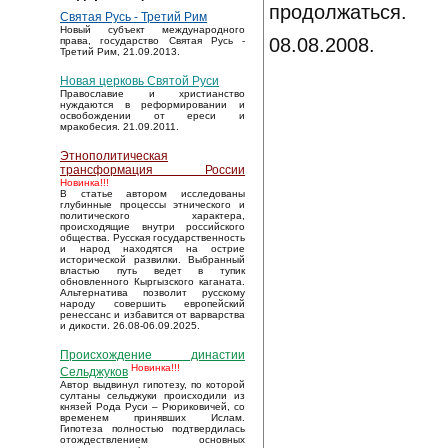
продолжаться.
Святая Русь - Третий Рим
Новый субъект международного
08.08.2008.
права, государство Святая Русь -
Третий Рим, 21.09.2013.
Новая церковь Святой Руси
Православие и христианство
нуждаются в реформировании и
освобождении от ереси и
мракобесия. 21.09.2011.
Этнополитическая
трансформация России
Новинка!!!
В статье автором исследованы
глубинные процессы этнического и
политического характера,
происходящие внутри российского
общества. Русская государственность
и народ находятся на острие
исторической развилки. Выбранный
властью путь ведет в тупик
обновленного Кыргызского каганата.
Альтернатива позволит русскому
народу совершить европейский
ренессанс и избавится от варварства
и дикости. 26.08-06.09.2025.
Происхождение династии
Новинка!!!
Сельджуков
Автор выдвинул гипотезу, по которой
султаны сельджуки происходили из
князей Рода Руси – Рюриковичей, со
временем принявших Ислам.
Гипотеза полностью подтвердилась
отождествлением основных