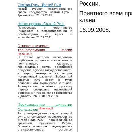
России.
Святая Русь - Третий Рим
Новый субъект международного
Приятного всем пр
права, государство Святая Русь -
Третий Рим, 21.09.2013.
клана!
Новая церковь Святой Руси
Православие и христианство
16.09.2008.
нуждаются в реформировании и
освобождении от ереси и
мракобесия. 21.09.2011.
Этнополитическая
трансформация России
Новинка!!!
В статье автором исследованы
глубинные процессы этнического и
политического характера,
происходящие внутри российского
общества. Русская государственность
и народ находятся на острие
исторической развилки. Выбранный
властью путь ведет в тупик
обновленного Кыргызского каганата.
Альтернатива позволит русскому
народу совершить европейский
ренессанс и избавится от варварства
и дикости. 26.08-06.09.2025.
Происхождение династии
Новинка!!!
Сельджуков
Автор выдвинул гипотезу, по которой
султаны сельджуки происходили из
князей Рода Руси – Рюриковичей, со
временем принявших Ислам.
Гипотеза полностью подтвердилась
отождествлением основных