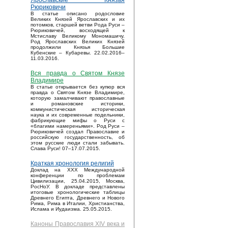
Ярославские Князья
Рюриковичи
В статье описано родословие
Великих Князей Ярославских и их
потомков, старшей ветви Рода Руси –
Рюриковичей, восходящей к
Мстиславу Великому Мономашичу.
Род Ярославских Великих Князей
продолжили Князья Большие
Кубенские – Кубаревы. 22.02.2016–
11.03.2016.
Вся правда о Святом Князе
Владимире
В статье открывается без купюр вся
правда о Святом Князе Владимире,
которую замалчивают православные
и романовские историки,
коммунистическая историческая
наука и их современные подельники,
фабрикующие мифы о Руси с
«благими намереньями». Род Руси –
Рюриковичей создал Православие и
российскую государственность, об
этом русские люди стали забывать.
Слава Руси! 07–17.07.2015.
Краткая хронология религий
Доклад на XXX Международной
конференции по проблемам
Цивилизации, 25.04.2015, Москва,
РосНоУ. В докладе представлены
итоговые хронологические таблицы
Древнего Египта, Древнего и Нового
Рима, Рима в Италии, Христианства,
Ислама и Иудаизма. 25.05.2015.
Каноны Православия XIV века и