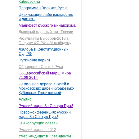
Кибервойна
Программа «Великая Русь»
Цивилизация либо варварство
и дикость
Манифест русского минархизма
Дырявый ядерный щит России
Результаты Выборов-2016 в
Госдуму ФС РФ и Мособлдуму
Жалоба в Конституционный
Суд РФ
Путинские вериги
Обращение Святой Руси
Общероссийский Марш Мира
21.09.2014
Фамильное дерево Князей и
Московскиих царей Кубаревых-
Кубенских-Рюриковчией
Альянс
Русский марш За Святую Русь!
Пресс-конференция: Русский
марш За Святую Русь!
Ген коррупции славян
Русский марш – 2012
Умер кандидат в Президенты