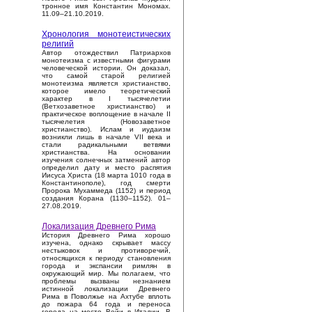
тронное имя Константин Мономах.
11.09–21.10.2019.
Хронология монотеистических
религий
Автор отождествил Патриархов
монотеизма с известными фигурами
человеческой истории. Он доказал,
что самой старой религией
монотеизма является христианство,
которое имело теоретический
характер в I тысячелетии
(Ветхозаветное христианство) и
практическое воплощение в начале II
тысячелетия (Новозаветное
христианство). Ислам и иудаизм
возникли лишь в начале VII века и
стали радикальными ветвями
христианства. На основании
изучения солнечных затмений автор
определил дату и место распятия
Иисуса Христа (18 марта 1010 года в
Константинополе), год смерти
Пророка Мухаммеда (1152) и период
создания Корана (1130–1152). 01–
27.08.2019.
Локализация Древнего Рима
История Древнего Рима хорошо
изучена, однако скрывает массу
нестыковок и противоречий,
относящихся к периоду становления
города и экспансии римлян в
окружающий мир. Мы полагаем, что
проблемы вызваны незнанием
истинной локализации Древнего
Рима в Поволжье на Ахтубе вплоть
до пожара 64 года и переноса
города на место Вейи в Италии. В