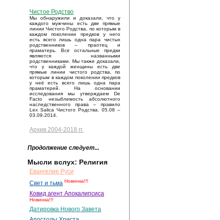
Чистое Родство
Мы обнаружили и доказали, что у
каждого мужчины есть две прямые
линии Чистого Родства, по которым в
каждом поколении предков у него
есть всего лишь одна пара чистых
родственников – праотец и
праматерь. Все остальные предки
являются названными
родственниками. Мы также доказали,
что у каждой женщины есть две
прямые линии чистого родства, по
которым в каждом поколении предков
у неё есть всего лишь одна пара
праматерей. На основании
исследования мы утверждаем De
Facto незыблемость абсолютного
наследственного права – правило
Lex Salica Чистого Родства. 05.08 –
03.09.2014.
Архив 2004-2018 гг.
Продолжение следует...
Мысли вслух: Религия
Евангелие Руси
Новинка!!!
Свет и тьма
Ковид агент Апокалипсиса
Новинка!!!
Датировка Нового Завета
Апостолы Христа