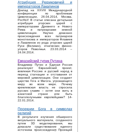
Атрибуция Рюриковичей и
императоров Лакапинов
Доклад на XXVIII Международной
конференции по проблемам
Цивилизации, 26.04.2014, Москва,
РосНоУ. В статье описана детальная
атрибуция угорских царей с
императорами Древнего и Нового
Рима и патриархами земной
цивилизации. Научно доказано
происхождения всех патриархов
монотеизма и императоров Флавиев
и Лакапинов из рода угорских царей
Руси (Великих), этнических финно-
угоров Поволжья. 23.03.2014 –
24.04.2014.
Евразийский тупик Путина
Владимир Путин и Единая Россия
реализуют Евразийский проект,
вовлекая Россию и русский народ в
период стагнации и отставания от
мировой цивилизации. Они создают
царство Гога и Магога, угрожающего
миру во всем мире. Почему
кремлевская власть не спросила
русских славян – хотят они жить в
азиатской стране или быть
благополучными европейцами? 14-
22.01.2014.
Проекции Бога в символах
религий
В результате изучения обширного
визуального материала, созданного
путем 3D моделирования, мы
доказали существование единого
источника происхождения Проекций