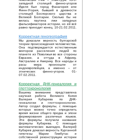
западной столицей финно-угоров
Иделя был город Фанагория или
Финн-Угория, бывший в древности
столицей Боспорского царства и
Великой Болгарии. Сколько бы не
вилась паутина лжи западных
фальсификаторов истории, но ей всё
равно приходит конец. 10-21.02.2011.
Корректная геногеография
Мы доказали верность булгарской
теории происхождения человечества.
Она подтверждается естественным
вектором расселения людей по
планете из Поволжья во все стороны
Евразии, а оттуда в Африку,
Австралию и Америку. Все народы и
расы мира произошли от
индоевропейцев, а именно – от
этнических финно-угоров. 01-
07.02.2011.
Корректная ДНК-генеалогия и
глоттохронология
Вашему вниманию представлена
научная работа Великого Князя
Валерия Кубарева по ДНК-
генеалогии и глоттохронологии.
Автор создал формулы, с помощью
которых можно точно определить
время жизни общего предка и эпохи
формирования различных языков.
Эти формулы получили название
формулы Кубарева. С помощью
математических выкладок, Валерий
Кубарев доказал верность Курганной
гипотезы Марии Гимбутас и
собственной реконструкции истории