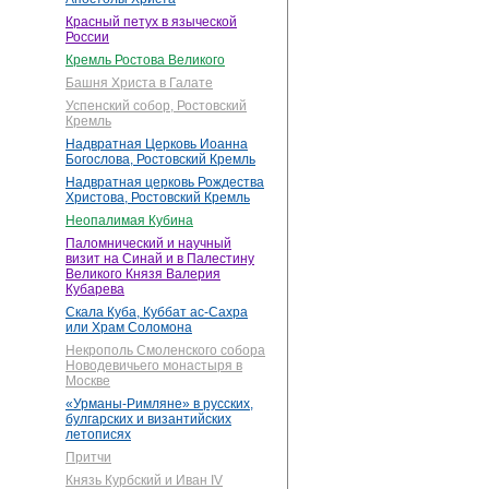
Красный петух в языческой
России
Кремль Ростова Великого
Башня Христа в Галате
Успенский собор, Ростовский
Кремль
Надвратная Церковь Иоанна
Богослова, Ростовский Кремль
Надвратная церковь Рождества
Христова, Ростовский Кремль
Неопалимая Кубина
Паломнический и научный
визит на Синай и в Палестину
Великого Князя Валерия
Кубарева
Скала Куба, Куббат ас-Сахра
или Храм Соломона
Некрополь Смоленского собора
Новодевичьего монастыря в
Москве
«Урманы-Римляне» в русских,
булгарских и византийских
летописях
Притчи
Князь Курбский и Иван IV