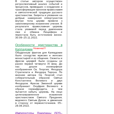
В статье автором осуществлен
ретроспективный анализ событий и
процессов, приведших к оскудению и
трансформации канонов православия
и святоотеческой традиции русского
христианства. Запреты и упование на
добрые намерения оппортунистов
внутри тела церкви привели к
закономерному искажению учения. В
результате православная церковь
стала уязвимой перед давлением
лжи и обмана Люцифера и
перестала быть источником жизни.
30.09–25.11.2022.
Особенности христианства в
Новинка!!!
Каппадокии
Обыденным фактом для Каппадокии
было соседство мужских и женских
монастырей и их общение. Сюжеты и
фрески церквей были созданы не
ранее первой четверти XI века. До
нас дошли изоморфные
изображения Св. Георгия, Феодора
Стратилата и Феодора Тирона. По
мнению автора Св. Георгий стал
собирательным образом Святых
Константина Великого и двух
Феодоров. Фреска Змеиной церкви
изображает Онуфрия Великого в
образе гермафродита, о чем
пытается забыть церковь. На лицо
целенаправленное искажение
христианством Святого Предания,
ведомого Святым Духом, и движение
в сторону от первоисточников. 05–
28.08.2022.
Императоры Лакапины (920–