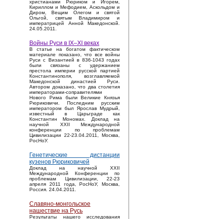
христианами Рюриком и Игорем,
Кириллом и Мефодием, Аскольдом и
Диром, Вещим Олегом и святой
Ольгой, святым Владимиром и
императрицей Анной Македонской.
24.05.2011.
Войны Руси в IX–XI веках
В статье на богатом фактическом
материале показано, что все войны
Руси с Византией в 836-1043 годах
были связаны с удержанием
престола империи русской партией
Константинополя, возглавляемой
Македонской династией Руси.
Автором доказано, что два столетия
императорами-соправителями
Нового Рима были Великие Князья
Рюриковичи. Последним русским
императором был Ярослав Мудрый,
известный в Царьграде как
Константин Мономах. Доклад на
научной XXII Международной
конференции по проблемам
Цивилизации 22-23.04.2011, Москва,
РосНоУ.
Генетические дистанции
кузенов Рюриковичей
Доклад на научной XXII
Международной Конференции по
проблемам Цивилизации, 22-23
апреля 2011 года, РосНоУ, Москва,
Россия. 24.04.2011.
Славяно-монгольское
нашествие на Русь
Результаты нашего исследования