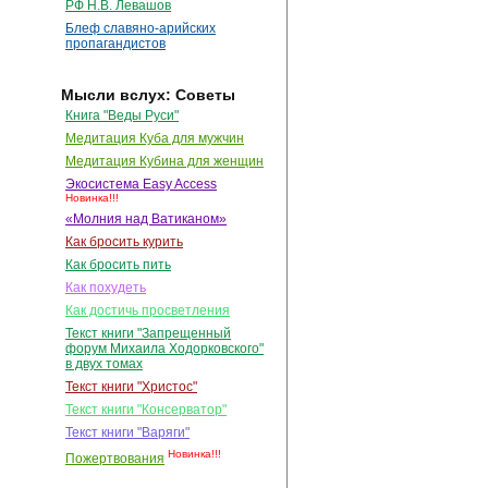
РФ Н.В. Левашов
Блеф славяно-арийских
пропагандистов
Мысли вслух: Советы
Книга "Веды Руси"
Медитация Куба для мужчин
Медитация Кубина для женщин
Экосистема Easy Access
Новинка!!!
«Молния над Ватиканом»
Как бросить курить
Как бросить пить
Как похудеть
Как достичь просветления
Текст книги "Запрещенный
форум Михаила Ходорковского"
в двух томах
Текст книги "Христос"
Текст книги "Консерватор"
Текст книги "Варяги"
Новинка!!!
Пожертвования