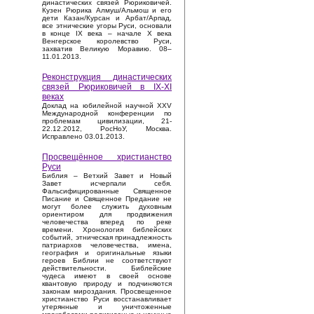
династических связей Рюриковичей.
Кузен Рюрика Алмуш/Альмош и его
дети Казан/Курсан и Арбат/Арпад,
все этнические угоры Руси, основали
в конце IX века – начале X века
Венгерское королевство Руси,
захватив Великую Моравию. 08–
11.01.2013.
Реконструкция династических
связей Рюриковичей в IX-XI
веках
Доклад на юбилейной научной XXV
Международной конференции по
проблемам цивилизации, 21-
22.12.2012, РосНоУ, Москва.
Исправлено 03.01.2013.
Просвещённое христианство
Руси
Библия – Ветхий Завет и Новый
Завет исчерпали себя.
Фальсифицированные Священное
Писание и Священное Предание не
могут более служить духовным
ориентиром для продвижения
человечества вперед по реке
времени. Хронология библейских
событий, этническая принадлежность
патриархов человечества, имена,
география и оригинальные языки
героев Библии не соответствуют
действительности. Библейские
чудеса имеют в своей основе
квантовую природу и подчиняются
законам мироздания. Просвещенное
христианство Руси восстанавливает
утерянные и уничтоженные