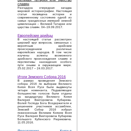
Великая Татария или царство
славян
Разгадана очередная загадка
мировой историографии. Настоящая
статья посвящена истории и
современному состоянию одной из
самых грандиозных империй земной
цивилизации – Великой Татарии или
царства славян. 04–19.09.2017.
Европейские арийцы
В настоящей статье рассмотрен
широкий круг вопросов, связанных с
вероятным арийским
происхождением различных
европейских народов. В том числе
изучены аспекты возможного
арийского происхождения славян и
перспективы нахождения особого
пути оными в окружающем мире.
25.02.2017 – 24.03.2017.
Итоги Земского Собора 2016
В рамках проведения Земского
собора 2016 по выборам Великого
Князя Всея Руси были выдвинуты
четыре номинанта. Подавляющее
большинство голосов были отданы
за кандидатуру Великого Князя
Валерия Викторовича Кубарева.
Волей Господа Бога Вседержителя и
решением участников ассамблеи,
Земский Собор 2016 избрал
пожизненным Великим Князем Всея
Руси Валерия Викторовича Кубарева
Большого Кубенского Рюриковича.
11.05.2016.