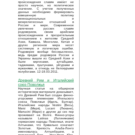
происхождения славян имеют не
просто научное, но политическое
значение. С учетом полученных
данных необходимо формировать
взвешенную политику
межнациональных и
межрелигиозных отношений в
России и мире. Современное
увлечение русских славян
родоверием, своим арийским
происхождением и презрительным
отношением к жителям Средней
Азии, Кавказа, Монголии, Китая и
других регионов мира несет
системную и логическую ошибки.
Родоверие вообще бессмысленно,
ведь предки родоверов России и
Украины вышли из Средней Азии и
были киргизами, алтайцами,
таджиками, пуштунами, уйгурами и
жужанями, а отнюдь не белокурыми
полубогами. 12-18.03.2011.
Древний Рим и Италийский
союз Поволжья
Научная статья на обширном
историческом материале доказывает,
что Древний Рим был создан финно-
угорскими племенами Итильского
союза Поволжья (Идель, Булгар).
Италийские народы Vestini (Весь),
Marsi (Меря), Lucani (Люкане),
Marrucini (Мари) и другие до сих пор
проживают на Волге. Финно-угоры
называли Latinas (Латинянами)
германские народы Поволжья, иначе
Алтынами, что буквально означает
Золотые. Крепость Альба-Лонго
именовалась Алтынбашем, а
поволжский Рим – Улак-Урум. Юго-