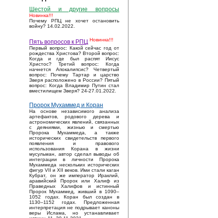
Шестой и другие вопросы
Новинка!!!
Почему РПЦ не хочет остановить
войну? 14.02.2022.
Новинка!!!
Пять вопросов к РПЦ
Первый вопрос: Какой сейчас год от
рождества Христова? Второй вопрос:
Когда и где был распят Иисус
Христос? Третий вопрос: Когда
начнется Апокалипсис? Четвертый
вопрос: Почему Тартар и царство
Зверя расположено в России? Пятый
вопрос: Когда Владимир Путин стал
вместилищем Зверя? 24-27.01.2022.
Пророк Мухаммед и Коран
На основе независимого анализа
артефактов, родового дерева и
астрономических явлений, связанных
с деяниями, жизнью и смертью
Пророка Мухаммеда, а также
исторических свидетельств первого
появления и правового
использования Корана в жизни
мусульман, автор сделал выводы об
интеграции в личности Пророка
Мухаммеда нескольких исторических
фигур VII и XII веков. Ими стали каган
Кубрат, он же император Ираклий,
аравийский Пророк или Халиф из
Праведных Халифов и истинный
Пророк Мухаммед, живший в 1090–
1052 годах. Коран был создан в
1130–1152 годах. Предложенная
интерпретация не подрывает каноны
веры Ислама, но устанавливает