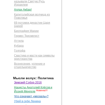
называли Святую Русь
Израилем
Аллах Акбар!
Капитолийская волчица из
Поволжья
69 потомок династии Царя
Царей
Биография Марии
Гермес Трисмегист
Аттила
Кубара
Голгофа
Свастика и масти как символы
христианства
Вознесение, успение и
отшельничество
Мысли вслух: Политика
Земский Собор 2016
Нацисты Анатолий Клёсов и
Новинка!!!
Йозеф Менгеле
Что означает «москаль»?
Убей в себе Ленина