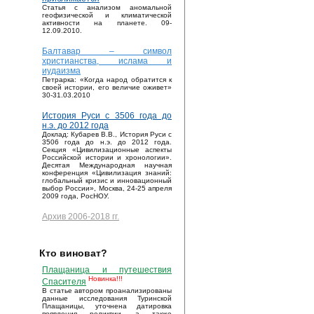
Статья с анализом аномальной
геофизической и климатической
активности на планете. 09-
12.09.2010.
Балтавар – символ
христианства, ислама и
иудаизма
Петрарка: «Когда народ обратится к
своей истории, его величие оживет»
30-31.03.2010
История Руси с 3506 года до
н.э. до 2012 года
Доклад: Кубарев В.В., История Руси с
3506 года до н.э. до 2012 года.
Секция «Цивилизационные аспекты
Российской истории и хронологии».
Десятая Международная научная
конференция «Цивилизация знаний:
глобальный кризис и инновационный
выбор России», Москва, 24-25 апреля
2009 года, РосНОУ.
Архив 2006-2018 гг.
Кто виноват?
Плащаница и путешествия
Новинка!!!
Спасителя
В статье автором проанализированы
данные исследования Туринской
Плащаницы, уточнена датировка
появления реликвии, а также