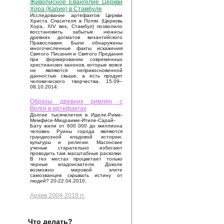
Живописное Евангелие Церкви
Хора (Карие) в Стамбуле
Исследование артефактов Церкви
Христа Спасителя в Полях (Церковь
Хора, XIV век, Стамбул) позволило
восстановить забытые нюансы
древних догматов византийского
Православия. Были обнаружены
многочисленные факты искажения
Святого Писания и Святого Предания
при формировании современных
христианских канонов, которые вовсе
не являются неприкосновенной
данностью свыше, а есть продукт
человеческого творчества. 15.09–
08.10.2014.
Образы древних римлян с
Волги в артефактах
Долгие тысячелетия в Иделе-Риме-
Мемфисе-Мицраиме-Итиле-Сарай-
Бату жили от 600 000 до миллиона
человек. Руины города являются
грандиозной кладовой истории,
культуры и религии. Масонские
ученые старательно избегают
проводить там масштабные раскопки.
В тех местах процветает только
черные кладоискатели. Доколе
возможно мировой элите
самозванцев скрывать истину от
людей? 20-22.04.2010.
Архив 2004-2018 гг.
Что делать?