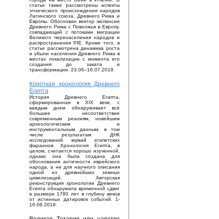
статье также рассмотрены аспекты
этнического происхождения народов
Латинского союза, Древнего Рима и
Европы. Обоснован вектор экспансии
Древнего Рима с Поволжья в Европу,
совпадающий с потоками миграции
Великого перенаселения народов и
распространения PIE. Кроме того, в
статье рассмотрена динамика роста
и убыли населения Древнего Рима в
местах локализации с момента его
создания до заката и
трансформации. 23.06–16.07.2019.
Короткая хронология Древнего
Египта
История Древнего Египта,
сформированная в XIX веке, с
каждым днем обнаруживает всё
большее несоответствие
современным реалиям, новейшим
археологическим и
инструментальным данным, в том
числе результатам ДНК
исследований мумий египетских
фараонов. Хронология Египта, в
целом, считается хорошо изученной,
однако она была создана для
обоснования античности еврейского
народа, а не для научного описания
одной из древнейших земных
цивилизаций. Авторская
реконструкция хронологии Древнего
Египта обнаружила временной сдвиг
в размере 1780 лет в глубину веков
от истинных датировок событий. 1-
16.06.2019.