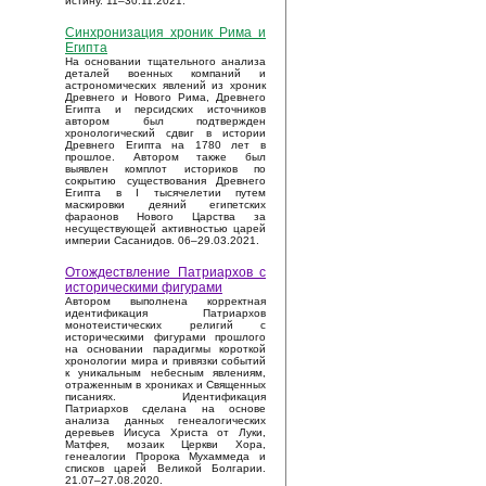
истину. 11–30.11.2021.
Синхронизация хроник Рима и
Египта
На основании тщательного анализа
деталей военных компаний и
астрономических явлений из хроник
Древнего и Нового Рима, Древнего
Египта и персидских источников
автором был подтвержден
хронологический сдвиг в истории
Древнего Египта на 1780 лет в
прошлое. Автором также был
выявлен комплот историков по
сокрытию существования Древнего
Египта в I тысячелетии путем
маскировки деяний египетских
фараонов Нового Царства за
несуществующей активностью царей
империи Сасанидов. 06–29.03.2021.
Отождествление Патриархов с
историческими фигурами
Автором выполнена корректная
идентификация Патриархов
монотеистических религий с
историческими фигурами прошлого
на основании парадигмы короткой
хронологии мира и привязки событий
к уникальным небесным явлениям,
отраженным в хрониках и Священных
писаниях. Идентификация
Патриархов сделана на основе
анализа данных генеалогических
деревьев Иисуса Христа от Луки,
Матфея, мозаик Церкви Хора,
генеалогии Пророка Мухаммеда и
списков царей Великой Болгарии.
21.07–27.08.2020.