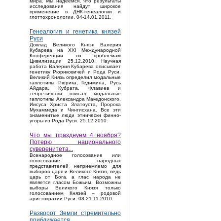
мира. Мы надеемся, что результаты
исследования найдут широкое
применение в ДНК-генеалогии и
глоттохронологии. 04-14.01.2011.
Генеалогия и генетика князей
Руси
Доклад Великого Князя Валерия
Кубарева на XXI Международной
Конференции по проблемам
Цивилизации 25.12.2010. Научная
работа Валерия Кубарева описывает
генетику Рюриковичей и Рода Руси.
Великий Князь определил модальные
гаплотипы Рюрика, Гедимина, Русь
Айдара, Кубрата, Флавиев и
теоретически описал модальные
гаплотипы Александра Македонского,
Иисуса Христа Златоуста, Пророка
Мухаммеда и Чингисхана. Все эти
знаменитые люди этнически финно-
угоры из Рода Руси. 25.12.2010.
Что мы празднуем 4 ноября?
Потерю национального
суверенитета...
Bсенародное голосование или
голосование народных
представителей неприемлемо для
выборов царя и Великого Князя, ведь
царь от Бога, а глас народа не
является гласом Божьим. Возможны
выборы Великого Князя только
голосованием Князей – родовой
аристократии Руси. 08-21.11.2010.
Разворот Земли стремительно
приближается