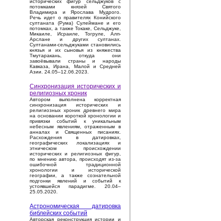
исторических фигур сельджуков с
потомками князей Святого
Владимира и Ярослава Мудрого.
Речь идет о правителях Конийского
султаната (Рума) Сулеймане и его
потомках, а также Токаке, Сельджуке,
Микаиле, Исраиле, Тогруле, Алп-
Арслане и других султанах.
Султанами-сельджуками становились
князья и их сыновья из княжества
Тмутаракань, откуда они
завоёвывали страны и народы
Кавказа, Ирана, Малой и Средней
Азии. 24.05–12.06.2023.
Синхронизация исторических и
религиозных хроник
Автором выполнена корректная
синхронизация исторических и
религиозных хроник древнего мира
на основании короткой хронологии и
привязки событий к уникальным
небесным явлениям, отраженным в
анналах и Священных писаниях.
Расхождения в датировках,
географических локализациях и
этническом происхождении
исторических и религиозных фигур,
по мнению автора, происходят из-за
ошибочной традиционной
хронологии и исторической
географии, а также сознательной
подгонки явлений и событий к
устоявшейся парадигме. 20.04–
25.05.2020.
Астрономическая датировка
библейских событий
Авторская реконструкция истории и