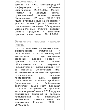
современности
Доклад на XXIX Международной
конференции по проблемам
Цивилизации, 20.12.2014, Москва,
РосНоУ. В докладе сделан
сравнительный анализ канонов
Православия XIV века (1315-1321
года), отображенных на мозаиках и
фресках церкви Хора в Стамбуле, и
современных догматов. Обнаружены
многочисленные отличия событий
Святого Предания и Евангелия
прошлого и настоящего. 20.12.2014.
Этнические вызовы народам
России
В статье рассмотрены политические,
экономические, культурные и
религиозные аспекты последствий
этнического противостояния
коренных народов России и
пришлого славянского населения,
образовавшегося в результате
насильственной славянизации Руси
во времена монгольского ига.
Исследованы исторические причины
возникновения этнических
противоречий, даны оценки
современного состояния проблемы
(Чечелевская и Люботинская
республики в1905 году, Донецкая
народная республика и Луганская
народная республика в 2014 году на
территории Украины) и сделаны
предложения по деэскалации
этнического противостояния на
территории Евразии. 09.06 –
05.07.2014.