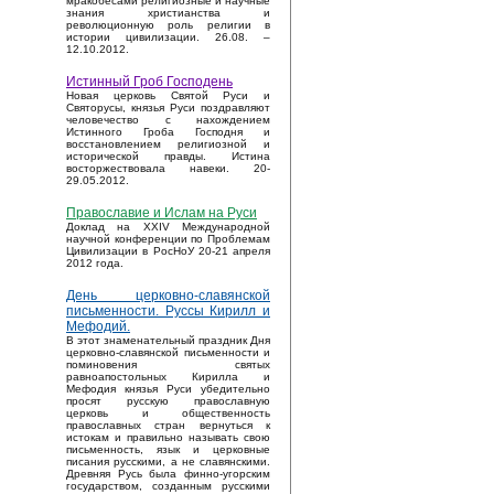
мракобесами религиозные и научные
знания христианства и
революционную роль религии в
истории цивилизации. 26.08. –
12.10.2012.
Истинный Гроб Господень
Новая церковь Святой Руси и
Святорусы, князья Руси поздравляют
человечество с нахождением
Истинного Гроба Господня и
восстановлением религиозной и
исторической правды. Истина
восторжествовала навеки. 20-
29.05.2012.
Православие и Ислам на Руси
Доклад на XXIV Международной
научной конференции по Проблемам
Цивилизации в РосНоУ 20-21 апреля
2012 года.
День церковно-славянской
письменности. Руссы Кирилл и
Мефодий.
В этот знаменательный праздник Дня
церковно-славянской письменности и
поминовения святых
равноапостольных Кирилла и
Мефодия князья Руси убедительно
просят русскую православную
церковь и общественность
православных стран вернуться к
истокам и правильно называть свою
письменность, язык и церковные
писания русскими, а не славянскими.
Древняя Русь была финно-угорским
государством, созданным русскими