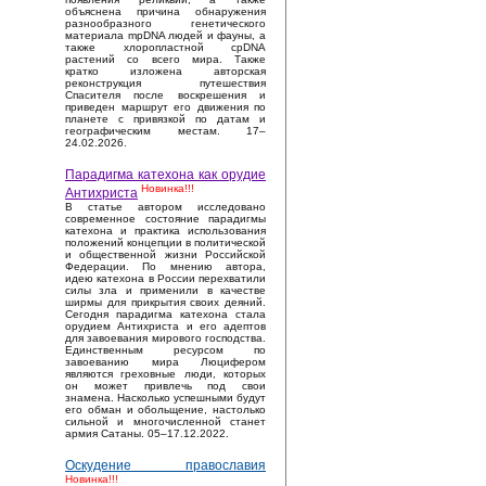
объяснена причина обнаружения
разнообразного генетического
материала mpDNA людей и фауны, а
также хлоропластной cpDNA
растений со всего мира. Также
кратко изложена авторская
реконструкция путешествия
Спасителя после воскрешения и
приведен маршрут его движения по
планете с привязкой по датам и
географическим местам. 17–
24.02.2026.
Парадигма катехона как орудие
Новинка!!!
Антихриста
В статье автором исследовано
современное состояние парадигмы
катехона и практика использования
положений концепции в политической
и общественной жизни Российской
Федерации. По мнению автора,
идею катехона в России перехватили
силы зла и применили в качестве
ширмы для прикрытия своих деяний.
Сегодня парадигма катехона стала
орудием Антихриста и его адептов
для завоевания мирового господства.
Единственным ресурсом по
завоеванию мира Люцифером
являются греховные люди, которых
он может привлечь под свои
знамена. Насколько успешными будут
его обман и обольщение, настолько
сильной и многочисленной станет
армия Сатаны. 05–17.12.2022.
Оскудение православия
Новинка!!!