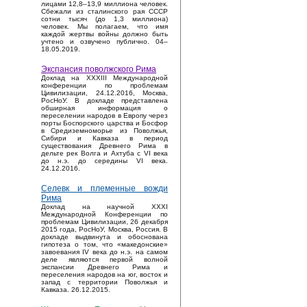
лицами 12,8–13,9 миллиона человек.
Сбежали из сталинского рая СССР
сотни тысяч (до 1,3 миллиона)
человек. Мы полагаем, что имя
каждой жертвы войны должно быть
учтено и озвучено публично. 04–
18.05.2019.
Экспансия поволжского Рима
Доклад на XXXIII Международной
конференции по проблемам
Цивилизации, 24.12.2016, Москва,
РосНоУ. В докладе представлена
обширная информация о
переселении народов в Европу через
порты Боспорского царства и Босфор
в Средиземноморье из Поволжья,
Сибири и Кавказа в период
существования Древнего Рима в
дельте рек Волга и Ахтуба с VI века
до н.э. до середины VI века.
24.12.2016.
Селевк и племенные вожди
Рима
Доклад на научной XXXI
Международной Конференции по
проблемам Цивилизации, 26 декабря
2015 года, РосНоУ, Москва, Россия. В
докладе выдвинута и обоснована
гипотеза о том, что «македонские»
завоевания IV века до н.э. на самом
деле являются первой волной
экспансии Древнего Рима и
переселения народов на юг, восток и
запад с территории Поволжья и
Кавказа. 26.12.2015.