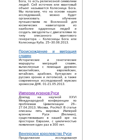
Бога, то есть религиозной символики
людей. Сей источник или квантовый
объект называется Колесница Бога.
Мы полагаем, что на основе наших
исследований, можно будет
организовать обучение
путешествиям по Вселенной для
космических навигаторов из
наиболее одаренных людей и
создать звездолеты с двигателями по
типу описанного квантового
генератора – Колесницы Бога или
Колесницы Куба. 25–30.08.2013.
Происхождение и миграция
славян
Исторические и генетические
маршруты миграций славян,
вычисленные с помощью древних
византийских, европейских,
китайских, арабских, булгарских и
русских хроник и летописей, а также
современных исследований мужских
хромосом ДНК. 01-21.05.2013.
Империи кузенов Руси
Доклад на научной XXVI
Международной конференции по
проблемам Цивилизации 26–
27.04.2013, Москва, РосНоУ. В статье
описаны пять мировых Империй
кузенов Руси (Великих),
существовавших в нашей эре на
просторах Евразии, с цикличностью
появления один раз в 300 лет.
Венгерское королевство Руси
Продолжение исследования