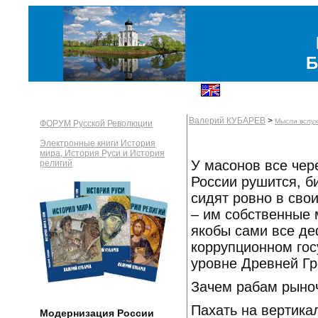
Б
Валерий КУБАРЕВ
>
Мысли вслух
ФОРУМ Русской Революции
Электронные книги История
мира, История Руси и История
У масонов все чер
религий
России рушится, б
сидят ровно в свои
– им собственные
якобы сами все де
коррупционном го
уровне Древней Гре
Зачем рабам рыно
Пахать на вертика
Модернизация России