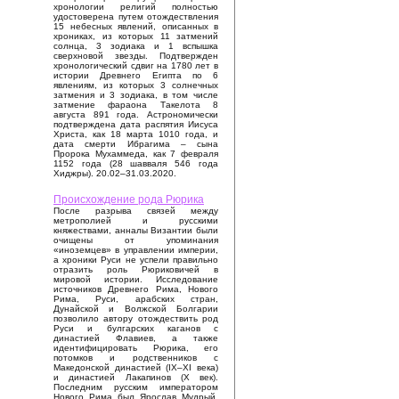
хронологии религий полностью
удостоверена путем отождествления
15 небесных явлений, описанных в
хрониках, из которых 11 затмений
солнца, 3 зодиака и 1 вспышка
сверхновой звезды. Подтвержден
хронологический сдвиг на 1780 лет в
истории Древнего Египта по 6
явлениям, из которых 3 солнечных
затмения и 3 зодиака, в том числе
затмение фараона Такелота 8
августа 891 года. Астрономически
подтверждена дата распятия Иисуса
Христа, как 18 марта 1010 года, и
дата смерти Ибрагима – сына
Пророка Мухаммеда, как 7 февраля
1152 года (28 шавваля 546 года
Хиджры). 20.02–31.03.2020.
Происхождение рода Рюрика
После разрыва связей между
метрополией и русскими
княжествами, анналы Византии были
очищены от упоминания
«иноземцев» в управлении империи,
а хроники Руси не успели правильно
отразить роль Рюриковичей в
мировой истории. Исследование
источников Древнего Рима, Нового
Рима, Руси, арабских стран,
Дунайской и Волжской Болгарии
позволило автору отождествить род
Руси и булгарских каганов с
династией Флавиев, а также
идентифицировать Рюрика, его
потомков и родственников с
Македонской династией (IX–XI века)
и династией Лакапинов (X век).
Последним русским императором
Нового Рима был Ярослав Мудрый,