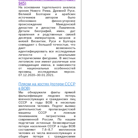
945)
На основании тщательного анализа
хроник Нового Рима, Древней Руси,
Великой Болгарии и арабских
источников автором было
обосновано финно-угорское
происхождение Македонской
династии и династии Лакапинов.
Детали биографий, имен, дат
правления и родственных связей
десятков императоров, каганов и
князей Византии, Руси и Булгара
совпадают с большой точностью, что
дает возможность
идентифицировать все исследуемые
личности с реальными
историческими фигурами. В местных
летописях они имеют различные или
совпадающие имена, в зависимости
от национальных особенностей
прозвищ исследуемых персон.
07.12.2020–30.01.2021.
Пляски на костях (потери СССР
в ВОВ)
Мы обнаружили факты прямой
фальсификации людских потерь
военнослужащих и гражданских лиц
СССР в годы ВОВ в несколько
миллионов человек. Подлог вызван
деятельностью пропагандистской
машины СССР и ложным
пониманием патриотизма в
современной России. По нашим
подсчетам истинные безвозвратные
потери населения СССР в годы ВОВ
составляют 7,6–8,7 миллионов
человек из числа военнослужащих и
общие потери с гражданскими