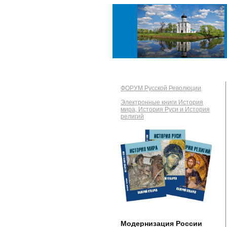
ФОРУМ Русской Революции
Электронные книги История
мира, История Руси и История
религий
Модернизация России