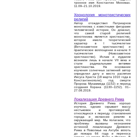
тронное имя Константин Мономах.
11.09–21.10.2019.
Хронология монотеистических
религий
Автор отождествил Патриархов
монотеизма с известными фигурами
человеческой истории. Он доказал,
что самой старой религией
монотеизма является христианство,
которое имело теоретический
характер в I тысячелетии
(Ветхозаветное христианство) и
практическое воплощение в начале II
тысячелетия (Новозаветное
христианство). Ислам и иудаизм
возникли лишь в начале VII века и
стали радикальными ветвями
христианства. На основании
изучения солнечных затмений автор
определил дату и место распятия
Иисуса Христа (18 марта 1010 года в
Константинополе), год смерти
Пророка Мухаммеда (1152) и период
создания Корана (1130–1152). 01–
27.08.2019.
Локализация Древнего Рима
История Древнего Рима хорошо
изучена, однако скрывает массу
нестыковок и противоречий,
относящихся к периоду становления
города и экспансии римлян в
окружающий мир. Мы полагаем, что
проблемы вызваны незнанием
истинной локализации Древнего
Рима в Поволжье на Ахтубе вплоть
до пожара 64 года и переноса
города на место Вейи в Италии. В