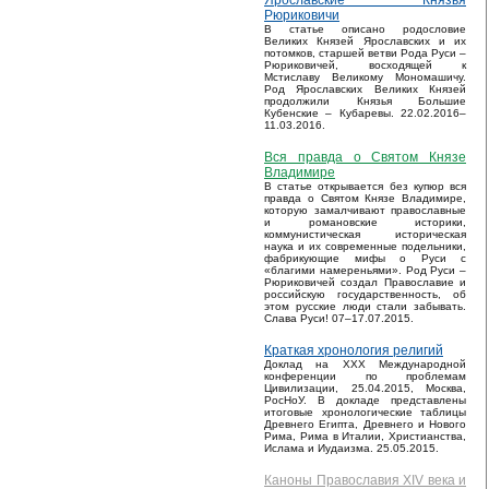
Ярославские Князья
Рюриковичи
В статье описано родословие
Великих Князей Ярославских и их
потомков, старшей ветви Рода Руси –
Рюриковичей, восходящей к
Мстиславу Великому Мономашичу.
Род Ярославских Великих Князей
продолжили Князья Большие
Кубенские – Кубаревы. 22.02.2016–
11.03.2016.
Вся правда о Святом Князе
Владимире
В статье открывается без купюр вся
правда о Святом Князе Владимире,
которую замалчивают православные
и романовские историки,
коммунистическая историческая
наука и их современные подельники,
фабрикующие мифы о Руси с
«благими намереньями». Род Руси –
Рюриковичей создал Православие и
российскую государственность, об
этом русские люди стали забывать.
Слава Руси! 07–17.07.2015.
Краткая хронология религий
Доклад на XXX Международной
конференции по проблемам
Цивилизации, 25.04.2015, Москва,
РосНоУ. В докладе представлены
итоговые хронологические таблицы
Древнего Египта, Древнего и Нового
Рима, Рима в Италии, Христианства,
Ислама и Иудаизма. 25.05.2015.
Каноны Православия XIV века и