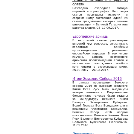
Великая Татария или царство
славян
Разгадана очередная загадка
мировой историографии. Настоящая
статья посвящена истории и
современному состоянию одной из
самых грандиозных империй земной
цивилизации – Великой Татарии или
царства славян. 04–19.09.2017.
Европейские арийцы
В настоящей статье рассмотрен
широкий круг вопросов, связанных с
вероятным арийским
происхождением различных
европейских народов. В том числе
изучены аспекты возможного
арийского происхождения славян и
перспективы нахождения особого
пути оными в окружающем мире.
25.02.2017 – 24.03.2017.
Итоги Земского Собора 2016
В рамках проведения Земского
собора 2016 по выборам Великого
Князя Всея Руси были выдвинуты
четыре номинанта. Подавляющее
большинство голосов были отданы
за кандидатуру Великого Князя
Валерия Викторовича Кубарева.
Волей Господа Бога Вседержителя и
решением участников ассамблеи,
Земский Собор 2016 избрал
пожизненным Великим Князем Всея
Руси Валерия Викторовича Кубарева
Большого Кубенского Рюриковича.
11.05.2016.