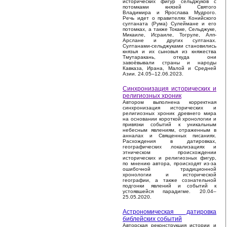
исторических фигур сельджуков с
потомками князей Святого
Владимира и Ярослава Мудрого.
Речь идет о правителях Конийского
султаната (Рума) Сулеймане и его
потомках, а также Токаке, Сельджуке,
Микаиле, Исраиле, Тогруле, Алп-
Арслане и других султанах.
Султанами-сельджуками становились
князья и их сыновья из княжества
Тмутаракань, откуда они
завоёвывали страны и народы
Кавказа, Ирана, Малой и Средней
Азии. 24.05–12.06.2023.
Синхронизация исторических и
религиозных хроник
Автором выполнена корректная
синхронизация исторических и
религиозных хроник древнего мира
на основании короткой хронологии и
привязки событий к уникальным
небесным явлениям, отраженным в
анналах и Священных писаниях.
Расхождения в датировках,
географических локализациях и
этническом происхождении
исторических и религиозных фигур,
по мнению автора, происходят из-за
ошибочной традиционной
хронологии и исторической
географии, а также сознательной
подгонки явлений и событий к
устоявшейся парадигме. 20.04–
25.05.2020.
Астрономическая датировка
библейских событий
Авторская реконструкция истории и