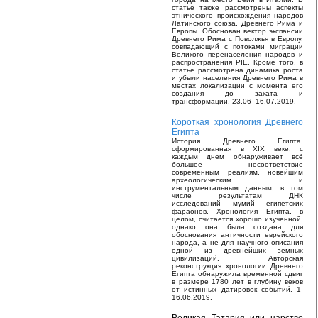
статье также рассмотрены аспекты
этнического происхождения народов
Латинского союза, Древнего Рима и
Европы. Обоснован вектор экспансии
Древнего Рима с Поволжья в Европу,
совпадающий с потоками миграции
Великого перенаселения народов и
распространения PIE. Кроме того, в
статье рассмотрена динамика роста
и убыли населения Древнего Рима в
местах локализации с момента его
создания до заката и
трансформации. 23.06–16.07.2019.
Короткая хронология Древнего
Египта
История Древнего Египта,
сформированная в XIX веке, с
каждым днем обнаруживает всё
большее несоответствие
современным реалиям, новейшим
археологическим и
инструментальным данным, в том
числе результатам ДНК
исследований мумий египетских
фараонов. Хронология Египта, в
целом, считается хорошо изученной,
однако она была создана для
обоснования античности еврейского
народа, а не для научного описания
одной из древнейших земных
цивилизаций. Авторская
реконструкция хронологии Древнего
Египта обнаружила временной сдвиг
в размере 1780 лет в глубину веков
от истинных датировок событий. 1-
16.06.2019.