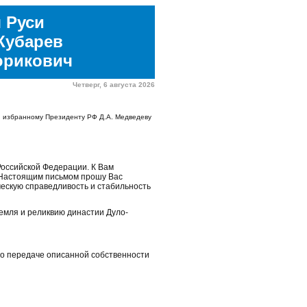
 Руси
Кубарев
юрикович
Четверг, 6 августа 2026
и избранному Президенту РФ Д.А. Медведеву
Российской Федерации. К Вам
. Настоящим письмом прошу Вас
ескую справедливость и стабильность
емля и реликвию династии Дуло-
 о передаче описанной собственности