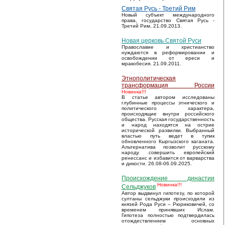
Святая Русь - Третий Рим
Новый субъект международного
права, государство Святая Русь -
Третий Рим, 21.09.2013.
Новая церковь Святой Руси
Православие и христианство
нуждаются в реформировании и
освобождении от ереси и
мракобесия. 21.09.2011.
Этнополитическая
трансформация России
Новинка!!!
В статье автором исследованы
глубинные процессы этнического и
политического характера,
происходящие внутри российского
общества. Русская государственность
и народ находятся на острие
исторической развилки. Выбранный
властью путь ведет в тупик
обновленного Кыргызского каганата.
Альтернатива позволит русскому
народу совершить европейский
ренессанс и избавится от варварства
и дикости. 26.08-06.09.2025.
Происхождение династии
Новинка!!!
Сельджуков
Автор выдвинул гипотезу, по которой
султаны сельджуки происходили из
князей Рода Руси – Рюриковичей, со
временем принявших Ислам.
Гипотеза полностью подтвердилась
отождествлением основных