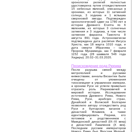
хронологии религий полностью
удостоверена путем отождествления
15 небесных явлений, описанных в
хрониках, из которых 11 затмений
солнца, 3 зодиака и 1 вспышка
сверхновой звезды. Подтвержден
хронологический сдвиг на 1780 лет в
истории Древнего Египта по 6
явлениям, из которых 3 солнечных
затмения и 3 зодиака, в том числе
затмение фараона Такелота 8
августа 891 года. Астрономически
подтверждена дата распятия Иисуса
Христа, как 18 марта 1010 года, и
дата смерти Ибрагима – сына
Пророка Мухаммеда, как 7 февраля
1152 года (28 шавваля 546 года
Хиджры). 20.02–31.03.2020.
Происхождение рода Рюрика
После разрыва связей между
метрополией и русскими
княжествами, анналы Византии были
очищены от упоминания
«иноземцев» в управлении империи,
а хроники Руси не успели правильно
отразить роль Рюриковичей в
мировой истории. Исследование
источников Древнего Рима, Нового
Рима, Руси, арабских стран,
Дунайской и Волжской Болгарии
позволило автору отождествить род
Руси и булгарских каганов с
династией Флавиев, а также
идентифицировать Рюрика, его
потомков и родственников с
Македонской династией (IX–XI века)
и династией Лакапинов (X век).
Последним русским императором
Нового Рима был Ярослав Мудрый,