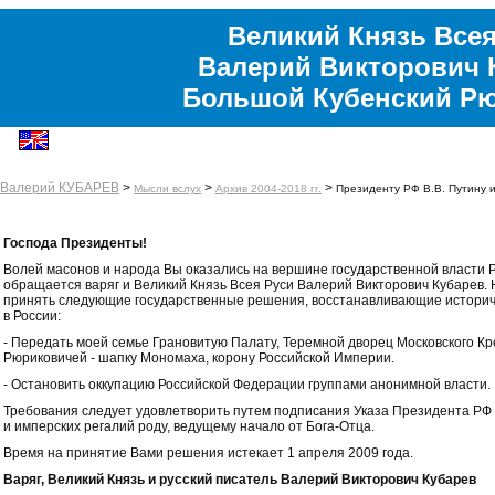
Великий Князь Всея
Валерий Викторович 
Большой Кубенский Р
Валерий КУБАРЕВ
>
>
>
Мысли вслух
Архив 2004-2018 гг.
Президенту РФ В.В. Путину 
Господа Президенты!
Волей масонов и народа Вы оказались на вершине государственной власти 
обращается варяг и Великий Князь Всея Руси Валерий Викторович Кубарев
принять следующие государственные решения, восстанавливающие историч
в России:
- Передать моей семье Грановитую Палату, Теремной дворец Московского Кр
Рюриковичей - шапку Мономаха, корону Российской Империи.
- Остановить оккупацию Российской Федерации группами анонимной власти.
Требования следует удовлетворить путем подписания Указа Президента РФ
и имперских регалий роду, ведущему начало от Бога-Отца.
Время на принятие Вами решения истекает 1 апреля 2009 года.
Варяг, Великий Князь и русский писатель Валерий Викторович Кубарев