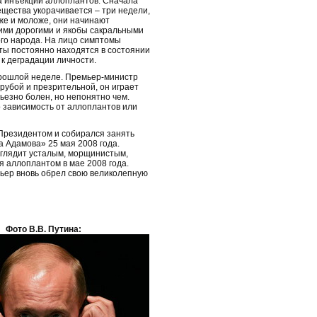
на инъекции аллоплантов. Сначала
ещества укорачивается – три недели,
же и моложе, они начинают
тими дорогими и якобы сакральными
го народа. На лицо симптомы
ты постоянно находятся в состоянии
к деградации личности.
рошлой неделе. Премьер-министр
грубой и презрительной, он играет
рьезно болен, но непонятно чем.
 зависимость от аллоплантов или
 Президентом и собирался занять
а Адамова» 25 мая 2008 года.
глядит усталым, морщинистым,
 аллоплантом в мае 2008 года.
мьер вновь обрел свою великолепную
Фото В.В. Путина: