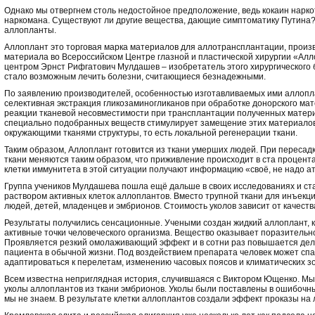
Однако мы отвергнем столь недостойное предположение, ведь кокаин нарк
наркомана. Существуют ли другие вещества, дающие симптоматику Путина?
аллопланты.
Аллоплант это торговая марка материалов для аллотрансплантации, произ
материала во Всероссийском Центре глазной и пластической хирургии «Ал
центром Эрнст Рифгатович Мулдашев – изобретатель этого хирургического
стало возможным лечить болезни, считающиеся безнадежными.
По заявлению производителей, особенностью изготавливаемых ими аллопл
селективная экстракция гликозаминогликанов при обработке донорского ма
реакции тканевой несовместимости при трансплантации полученных матери
специально подобранных веществ стимулирует замещение этих материалов
окружающими тканями структуры, то есть локальной регенерации ткани.
Таким образом, Аллоплант готовится из ткани умерших людей. При пересадк
ткани меняются таким образом, что приживление происходит в ста процента
клетки иммунитета в этой ситуации получают информацию «своё, не надо ат
Группа учеников Мулдашева пошла ещё дальше в своих исследованиях и ста
раствором активных клеток аллоплантов. Вместо трупной ткани для инъекци
людей, детей, младенцев и эмбрионов. Стоимость уколов зависит от качест
Результаты получились сенсационные. Учеными создан жидкий аллоплант, 
активные точки человеческого организма. Вещество оказывает поразительн
Проявляется резкий омолаживающий эффект и в сотни раз повышается дело
пациента в обычной жизни. Под воздействием препарата человек может спать
адаптироваться к перелетам, изменению часовых поясов и климатических зо
Всем известна неприглядная история, случившаяся с Виктором Ющенко. Мы
уколы аллоплантов из ткани эмбрионов. Уколы были поставлены в ошибочны
мы не знаем. В результате клетки аллоплантов создали эффект проказы на 