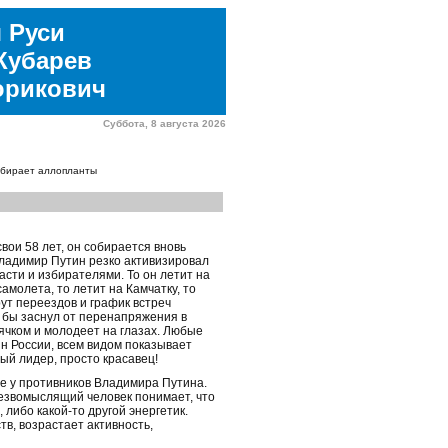
 Руси
Кубарев
юрикович
Суббота, 8 августа 2026
бирает аллопланты
вои 58 лет, он собирается вновь
Владимир Путин резко активизировал
асти и избирателями. То он летит на
амолета, то летит на Камчатку, то
рут переездов и график встреч
 бы заснул от перенапряжения в
ячком и молодеет на глазах. Любые
н России, всем видом показывает
ый лидер, просто красавец!
ие у противников Владимира Путина.
резвомыслящий человек понимает, что
либо какой-то другой энергетик.
в, возрастает активность,