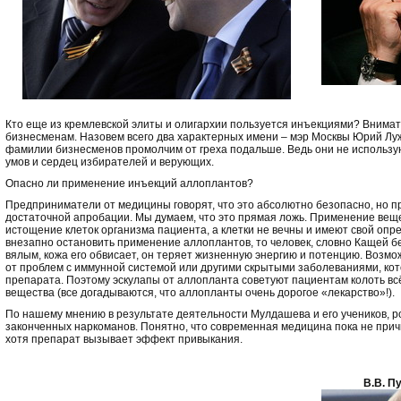
Кто еще из кремлевской элиты и олигархии пользуется инъекциями? Внимат
бизнесменам. Назовем всего два характерных имени – мэр Москвы Юрий Лу
фамилии бизнесменов промолчим от греха подальше. Ведь они не использу
умов и сердец избирателей и верующих.
Опасно ли применение инъекций аллоплантов?
Предприниматели от медицины говорят, что это абсолютно безопасно, но п
достаточной апробации. Мы думаем, что это прямая ложь. Применение вещ
истощение клеток организма пациента, а клетки не вечны и имеют свой опр
внезапно остановить применение аллоплантов, то человек, словно Кащей б
вялым, кожа его обвисает, он теряет жизненную энергию и потенцию. Возмо
от проблем с иммунной системой или другими скрытыми заболеваниями, к
препарата. Поэтому эскулапы от аллопланта советуют пациентам колоть вс
вещества (все догадываются, что аллопланты очень дорогое «лекарство»!).
По нашему мнению в результате деятельности Мулдашева и его учеников, р
законченных наркоманов. Понятно, что современная медицина пока не прич
хотя препарат вызывает эффект привыкания.
В.В. П