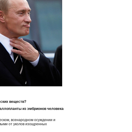
еских веществ?
 аллопланты из эмбрионов человека
еском, всенародном осуждении и
мыми от уколов изощренных