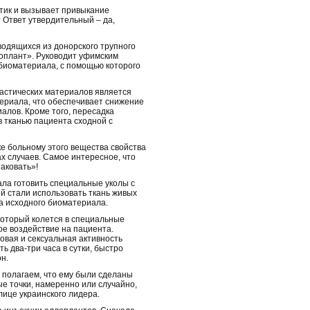
отик и вызывает привыкание
 Ответ утвердительный – да,
водящихся из донорского трупного
лоплант». Руководит уфимским
 биоматериала, с помощью которого
астических материалов является
териала, что обеспечивает снижение
алов. Кроме того, пересадка
 тканью пациента сходной с
е больному этого вещества свойства
х случаев. Самое интересное, что
аковать»!
ла готовить специальные уколы с
й стали использовать ткань живых
ва исходного биоматериала.
который колется в специальные
ое воздействие на пациента.
вая и сексуальная активность
 два-три часа в сутки, быстро
н.
 полагаем, что ему были сделаны
е точки, намеренно или случайно,
лице украинского лидера.