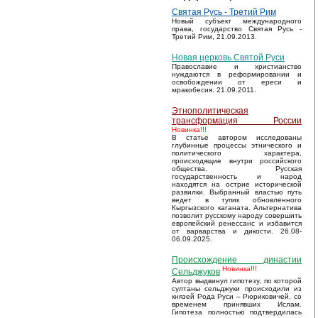
Святая Русь - Третий Рим
Новый субъект международного
права, государство Святая Русь -
Третий Рим, 21.09.2013.
Новая церковь Святой Руси
Православие и христианство
нуждаются в реформировании и
освобождении от ереси и
мракобесия. 21.09.2011.
Этнополитическая
трансформация России
Новинка!!!
В статье автором исследованы
глубинные процессы этнического и
политического характера,
происходящие внутри российского
общества. Русская
государственность и народ
находятся на острие исторической
развилки. Выбранный властью путь
ведет в тупик обновленного
Кыргызского каганата. Альтернатива
позволит русскому народу совершить
европейский ренессанс и избавится
от варварства и дикости. 26.08-
06.09.2025.
Происхождение династии
Новинка!!!
Сельджуков
Автор выдвинул гипотезу, по которой
султаны сельджуки происходили из
князей Рода Руси – Рюриковичей, со
временем принявших Ислам.
Гипотеза полностью подтвердилась