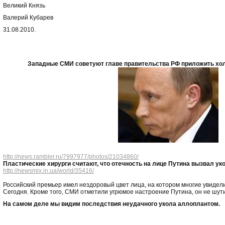
Великий Князь
Валерий Кубарев
31.08.2010.
Западные СМИ советуют главе правительства РФ приложить хол
http://news.rambler.ru/7997977/photos/21034860/
Пластические хирурги считают, что отечность на лице Путина вызвал ук
http://newsmix.in.ua/world/35416/
Российский премьер имел нездоровый цвет лица, на котором многие увидели
Сегодня. Кроме того, СМИ отметили угрюмое настроение Путина, он не шут
На самом деле мы видим последствия неудачного укола аллоплантом.