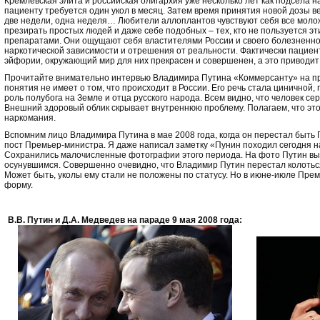
Кремлевская элита и российская олигархия уже несколько лет как подсела 
пациенту требуется один укол в месяц. Затем время принятия новой дозы в
две недели, одна неделя… Любители аллоплантов чувствуют себя все моло
презирать простых людей и даже себе подобных – тех, кто не пользуется э
препаратами. Они ощущают себя властителями России и своего болезненно
наркотической зависимости и отрешения от реальности. Фактически пациен
эйфории, окружающий мир для них прекрасен и совершенен, а это приводит 
Прочитайте внимательно интервью Владимира Путина «Коммерсанту» на п
понятия не имеет о том, что происходит в России. Его речь стала циничной, 
роль полубога на Земле и отца русского народа. Всем видно, что человек се
Внешний здоровый облик скрывает внутреннюю проблему. Полагаем, что это
наркомания.
Вспомним лицо Владимира Путина в мае 2008 года, когда он перестал быть
пост Премьер-министра. Я даже написал заметку «Пунин походил сегодня н
Сохранились малочисленные фотографии этого периода. На фото Путин вы
осунувшимся. Совершенно очевидно, что Владимир Путин перестал колоться
Может быть, уколы ему стали не положены по статусу. Но в июне-июле Пре
форму.
В.В. Путин и Д.А. Медведев на параде 9 мая 2008 года: