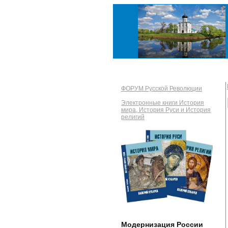
ФОРУМ Русской Революции
Электронные книги История
мира, История Руси и История
религий
Модернизация России