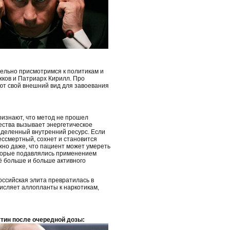
ельно присмотримся к политикам и
жков и Патриарх Кирилл. Про
ют свой внешний вид для завоевания
ризнают, что метод не прошел
ества вызывает энергетическое
еделенный внутренний ресурс. Если
ессмертный, сохнет и становится
жно даже, что пациент может умереть
оторые подавлялись применением
ё больше и больше активного
оссийская элита превратилась в
исляет аллопланты к наркотикам,
утин после очередной дозы: