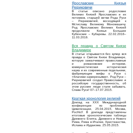
Ярославские Князья
Рюриковичи
В статье описано родословие
Великих Князей Ярославских и их
потомков, старшей ветви Рода Руси
– Рюриковичей, восходящей к
Мстиславу Великому Мономашичу.
Род Ярославских Великих Князей
продолжили Князья Большие
Кубенские – Кубаревы. 22.02.2016–
11.03.2016.
Вся правда о Святом Князе
Владимире
В статье открывается без купюр вся
правда о Святом Князе Владимире,
которую замалчивают православные
и романовские историки,
коммунистическая историческая
наука и их современные подельники,
фабрикующие мифы о Руси с
«благими намереньями». Род Руси –
Рюриковичей создал Православие и
российскую государственность, об
этом русские люди стали забывать.
Слава Руси! 07–17.07.2015.
Краткая хронология религий
Доклад на XXX Международной
конференции по проблемам
Цивилизации, 25.04.2015, Москва,
РосНоУ. В докладе представлены
итоговые хронологические таблицы
Древнего Египта, Древнего и Нового
Рима, Рима в Италии, Христианства,
Ислама и Иудаизма. 25.05.2015.