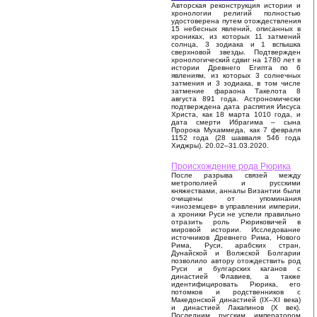
Авторская реконструкция истории и
хронологии религий полностью
удостоверена путем отождествления
15 небесных явлений, описанных в
хрониках, из которых 11 затмений
солнца, 3 зодиака и 1 вспышка
сверхновой звезды. Подтвержден
хронологический сдвиг на 1780 лет в
истории Древнего Египта по 6
явлениям, из которых 3 солнечных
затмения и 3 зодиака, в том числе
затмение фараона Такелота 8
августа 891 года. Астрономически
подтверждена дата распятия Иисуса
Христа, как 18 марта 1010 года, и
дата смерти Ибрагима – сына
Пророка Мухаммеда, как 7 февраля
1152 года (28 шавваля 546 года
Хиджры). 20.02–31.03.2020.
Происхождение рода Рюрика
После разрыва связей между
метрополией и русскими
княжествами, анналы Византии были
очищены от упоминания
«иноземцев» в управлении империи,
а хроники Руси не успели правильно
отразить роль Рюриковичей в
мировой истории. Исследование
источников Древнего Рима, Нового
Рима, Руси, арабских стран,
Дунайской и Волжской Болгарии
позволило автору отождествить род
Руси и булгарских каганов с
династией Флавиев, а также
идентифицировать Рюрика, его
потомков и родственников с
Македонской династией (IX–XI века)
и династией Лакапинов (X век).
Последним русским императором