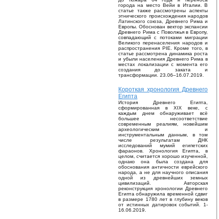
города на место Вейи в Италии. В
статье также рассмотрены аспекты
этнического происхождения народов
Латинского союза, Древнего Рима и
Европы. Обоснован вектор экспансии
Древнего Рима с Поволжья в Европу,
совпадающий с потоками миграции
Великого перенаселения народов и
распространения PIE. Кроме того, в
статье рассмотрена динамика роста
и убыли населения Древнего Рима в
местах локализации с момента его
создания до заката и
трансформации. 23.06–16.07.2019.
Короткая хронология Древнего
Египта
История Древнего Египта,
сформированная в XIX веке, с
каждым днем обнаруживает всё
большее несоответствие
современным реалиям, новейшим
археологическим и
инструментальным данным, в том
числе результатам ДНК
исследований мумий египетских
фараонов. Хронология Египта, в
целом, считается хорошо изученной,
однако она была создана для
обоснования античности еврейского
народа, а не для научного описания
одной из древнейших земных
цивилизаций. Авторская
реконструкция хронологии Древнего
Египта обнаружила временной сдвиг
в размере 1780 лет в глубину веков
от истинных датировок событий. 1-
16.06.2019.