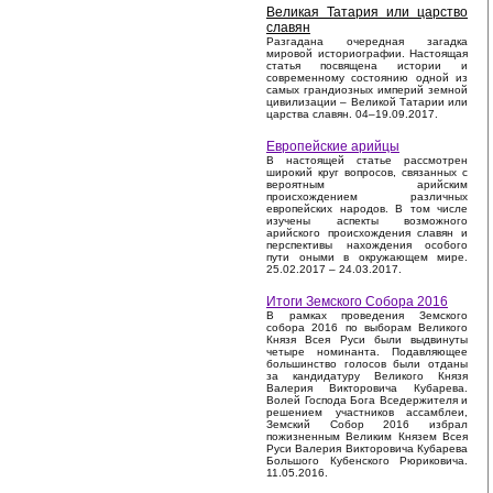
Великая Татария или царство
славян
Разгадана очередная загадка
мировой историографии. Настоящая
статья посвящена истории и
современному состоянию одной из
самых грандиозных империй земной
цивилизации – Великой Татарии или
царства славян. 04–19.09.2017.
Европейские арийцы
В настоящей статье рассмотрен
широкий круг вопросов, связанных с
вероятным арийским
происхождением различных
европейских народов. В том числе
изучены аспекты возможного
арийского происхождения славян и
перспективы нахождения особого
пути оными в окружающем мире.
25.02.2017 – 24.03.2017.
Итоги Земского Собора 2016
В рамках проведения Земского
собора 2016 по выборам Великого
Князя Всея Руси были выдвинуты
четыре номинанта. Подавляющее
большинство голосов были отданы
за кандидатуру Великого Князя
Валерия Викторовича Кубарева.
Волей Господа Бога Вседержителя и
решением участников ассамблеи,
Земский Собор 2016 избрал
пожизненным Великим Князем Всея
Руси Валерия Викторовича Кубарева
Большого Кубенского Рюриковича.
11.05.2016.