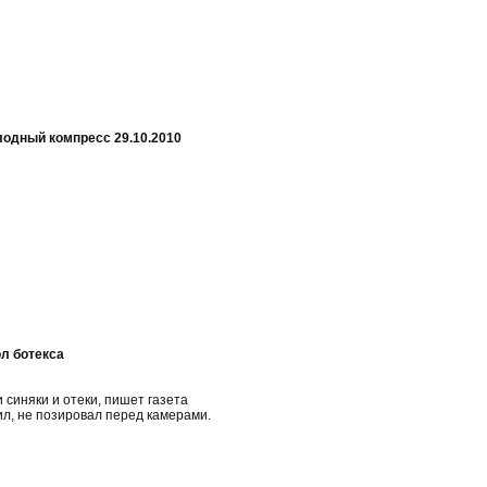
одный компресс 29.10.2010
ол ботекса
 синяки и отеки, пишет газета
ил, не позировал перед камерами.