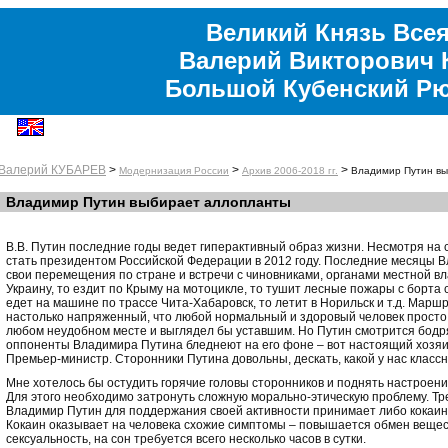
Великий Князь Всея
Валерий Викторович 
Большой Кубенский Р
Валерий КУБАРЕВ
>
>
>
Модернизация России
Архив 2006-2018 гг.
Владимир Путин вы
Владимир Путин выбирает аллопланты
В.В. Путин последние годы ведет гиперактивный образ жизни. Несмотря на с
стать президентом Российской Федерации в 2012 году. Последние месяцы 
свои перемещения по стране и встречи с чиновниками, органами местной вл
Украину, то ездит по Крыму на мотоцикле, то тушит лесные пожары с борта с
едет на машине по трассе Чита-Хабаровск, то летит в Норильск и т.д. Марш
настолько напряженный, что любой нормальный и здоровый человек просто
любом неудобном месте и выглядел бы уставшим. Но Путин смотрится бодр
оппоненты Владимира Путина бледнеют на его фоне – вот настоящий хозяи
Премьер-министр. Сторонники Путина довольны, дескать, какой у нас классн
Мне хотелось бы остудить горячие головы сторонников и поднять настроен
Для этого необходимо затронуть сложную морально-этическую проблему. Т
Владимир Путин для поддержания своей активности принимает либо кокаин, 
Кокаин оказывает на человека схожие симптомы – повышается обмен вещест
сексуальность, на сон требуется всего несколько часов в сутки.