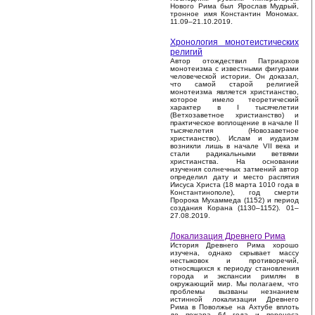
Нового Рима был Ярослав Мудрый,
тронное имя Константин Мономах.
11.09–21.10.2019.
Хронология монотеистических
религий
Автор отождествил Патриархов
монотеизма с известными фигурами
человеческой истории. Он доказал,
что самой старой религией
монотеизма является христианство,
которое имело теоретический
характер в I тысячелетии
(Ветхозаветное христианство) и
практическое воплощение в начале II
тысячелетия (Новозаветное
христианство). Ислам и иудаизм
возникли лишь в начале VII века и
стали радикальными ветвями
христианства. На основании
изучения солнечных затмений автор
определил дату и место распятия
Иисуса Христа (18 марта 1010 года в
Константинополе), год смерти
Пророка Мухаммеда (1152) и период
создания Корана (1130–1152). 01–
27.08.2019.
Локализация Древнего Рима
История Древнего Рима хорошо
изучена, однако скрывает массу
нестыковок и противоречий,
относящихся к периоду становления
города и экспансии римлян в
окружающий мир. Мы полагаем, что
проблемы вызваны незнанием
истинной локализации Древнего
Рима в Поволжье на Ахтубе вплоть
до пожара 64 года и переноса