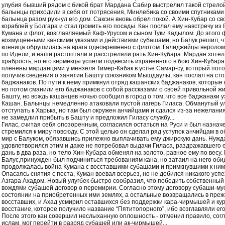
улубия бывший рядом с бикой брат Мардана Сабир выстрелил такой стрело
балынцы приходили в себя от потрясения, Минлебика со своими спутниками 
балынца разом рухнул его дом. Саксин вновь обрел покой. А Хин-Кубар со с
кораблей у Болгара и стал громить его посады. Кан послал ему навстречу и
Кумана и флот, возглавляемый Каф-Урусом и сыном Туки Кадылом. До этого 
возмущенными канскими указами и действиями субашами, но Балук решил, чт
конница обрушилась на врага одновременно с флотом. Галиджийцы веролом
по Идели, и наши растоптали и расстреляли рать Хин-Кубара. Мардан хотел
храбрость, но его кермекцы успели подвесить израненного в бою Хин-Кубар
пленены марданцами у мензеля Тимер-Кабак в устье Самар-су, который пото
получив сведения о занятии Башту союзником Мышдаулы, кан послал на стол
баджанаков. По пути к нему примкнул отряд кашанских баджанаков, которые 
но потом сманили его баджанаков с собой рассказами о своей привольной 
Башту, но вождь кашанцев ночью сообщил в город о том, что все баджанаки ухо
Кашан. Балынцы немедленно атаковали пустой лагерь Гиласа. Обманутый ул
отступать к Харька, но там был окружен анчийцами и сдался из-за нежелани
не замедлил прибыть в Башту и предложил Гиласу службу...
Гилас, считая себя опозоренным, согласился остаться на Руси и был назнач
стремился к миру повсюду. С этой целью он сделал ряд уступок анчийцам в
мир с Балуком, обязавшись прилежно выплачивать ему джирскую дань. Нуж
удовлетворился этим и даже не потребовал выдачи Гиласа, раздражавшего 
дань в два раза, но тело Хин-Кубара обменял на золото, равное ему по весу.
Балус,принужден был подчиниться требованиям кана, но затаил на него обид
продолжалась война Кумана с восставшими субашами и примкнувшими к ни
Опасаясь снятия с поста, Куман воевал всерьез, но не добился никакого усп
Азгара Ахадом. Новый улугбек быстро сообразил, что победить собственный 
вождями субашей договор о перемирии. Согласно этому договору субаши-му
состоянии на приобретенных ими землях, а остальные возвращались в преж
восставших, и Ахад усмирил оставшихся без поддержки кара-чирмышей и кур
восстание, которое получило название “Пятитопорного”, ибо возглавляли ег
После этого кан совершил неслыханную оплошность - отменил правило, сог
ислам, мог перейти в разряд субашей или ак-чирмышей...