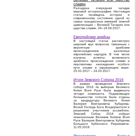
Великая Татария или царство
славян
Разгадана очередная загадка
мировой историографии. Настоящая
статья посвящена истории и
современному состоянию одной из
самых грандиозных империй земной
цивилизации – Великой Татарии или
царства славян. 04–19.09.2017.
Европейские арийцы
В настоящей статье рассмотрен
широкий круг вопросов, связанных с
вероятным арийским
происхождением различных
европейских народов. В том числе
изучены аспекты возможного
арийского происхождения славян и
перспективы нахождения особого
пути оными в окружающем мире.
25.02.2017 – 24.03.2017.
Итоги Земского Собора 2016
В рамках проведения Земского
собора 2016 по выборам Великого
Князя Всея Руси были выдвинуты
четыре номинанта. Подавляющее
большинство голосов были отданы
за кандидатуру Великого Князя
Валерия Викторовича Кубарева.
Волей Господа Бога Вседержителя и
решением участников ассамблеи,
Земский Собор 2016 избрал
пожизненным Великим Князем Всея
Руси Валерия Викторовича Кубарева
Большого Кубенского Рюриковича.
11.05.2016.