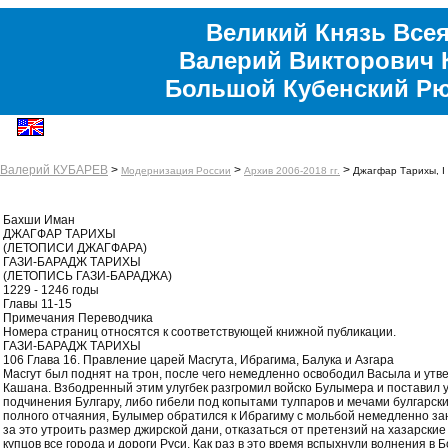
Великий Князь Всея
Валерий Викторович 
Большой Кубенский Р
Валерий КУБАРЕВ
>
>
>
Модернизация России
Архив 2006-2018 гг.
Джагфар Тарихы, I 
Бахши Иман
ДЖАГФАР ТАРИХЫ
(ЛЕТОПИСИ ДЖАГФАРА)
ГАЗИ-БАРАДЖ ТАРИХЫ
(ЛЕТОПИСЬ ГАЗИ-БАРАДЖА)
1229 - 1246 годы
Главы 11-15
Примечания Переводчика
Номера страниц относятся к соответствующей книжной публикации.
ГАЗИ-БАРАДЖ ТАРИХЫ
106 Глава 16. Правление царей Масгута, Ибрагима, Балука и Азгара
Масгут был поднят на трон, после чего немедленно освободил Васыла и ут
Кашана. Взбодренный этим улугбек разгромил войско Булымера и поставил 
подчинения Булгару, либо гибели под копытами тулпаров и мечами булгарски
полного отчаяния, Булымер обратился к Ибрагиму с мольбой немедленно зан
за это утроить размер джирской дани, отказаться от претензий на хазарские
купцов все города и дороги Руси. Как раз в это время вспыхнули волнения в 