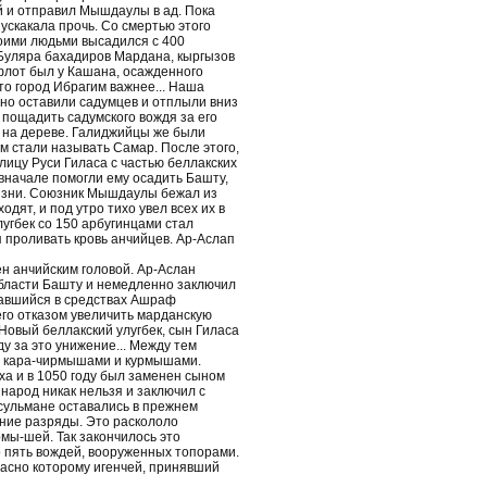
й и отправил Мышдаулы в ад. Пока
ускакала прочь. Со смертью этого
воими людьми высадился с 400
з Буляра бахадиров Мардана, кыргызов
флот был у Кашана, осажденного
о город Ибрагим важнее... Наша
но оставили садумцев и отплыли вниз
 пощадить садумского вождя за его
а на дереве. Галиджийцы же были
м стали называть Самар. После этого,
ицу Руси Гиласа с частью беллакских
вначале помогли ему осадить Башту,
жизни. Союзник Мышдаулы бежал из
дят, и под утро тихо увел всех их в
угбек со 150 арбугинцами стал
я проливать кровь анчийцев. Ар-Аслап
ен анчийским головой. Ар-Аслан
 области Башту и немедленно заключил
давшийся в средствах Ашраф
его отказом увеличить марданскую
 Новый беллакский улугбек, сын Гиласа
у за это унижение... Между тем
м кара-чирмышами и курмышами.
еха и в 1050 году был заменен сыном
народ никак нельзя и заключил с
сульмане оставались в прежнем
ние разряды. Это раскололо
мы-шей. Так закончилось это
о пять вождей, вооруженных топорами.
ласно которому игенчей, принявший