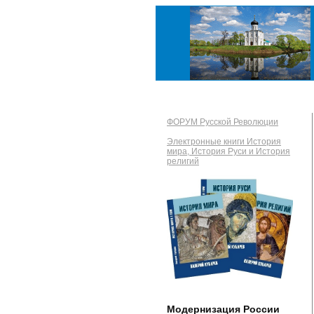
ФОРУМ Русской Революции
Электронные книги История
мира, История Руси и История
религий
Модернизация России