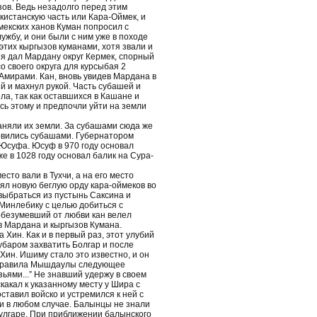
зов. Ведь незадолго перед этим
кистанскую часть или Кара-Оймек, и
мекских ханов Куман попросил с
ужбу, и они были с ним уже в походе
этих кыргызов куманами, хотя звали и
ния дал Мардану округ Кермек, спорный
о своего округа для курсыбая 2
 Амирами. Кан, вновь увидев Мардана в
й и махнул рукой. Часть субашей и
ла, так как оставшихся в Кашане и
сь этому и предпочли уйти на земли
заняли их земли. За субашами сюда же
овились субашами. Губернатором
 Юсуфа. Юсуф в 970 году основал
е в 1028 году основал балик на Сура-
есто вали в Тухчи, а на его место
нял новую беглую орду кара-оймеков во
выбраться из пустынь Саксина и
 Минлебику с целью добиться с
безумевший от любви кан велел
в Мардана и кыргызов Кумана.
Хин. Как и в первый раз, этот улубий
убаром захватить Болгар и после
Хин. Ишиму стало это известно, и он
отправила Мышдаулы следующее
зьями...” Не знавший удержу в своем
акал к указанному месту у Шира с
ставил войско и устремился к ней с
ти в любом случае. Балынцы не знали
Булгаре. При приближении балынского