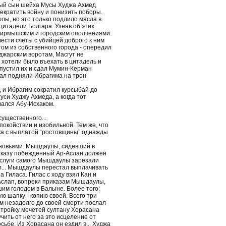
ный сын шейха Мусы Худжа Ахмед
екратить войну и понизить поборы.
лы, но это только подлило масла в
 цитадели Болгара. Узнав об этих
 чирмышским и городским ополчениями.
ести счеты с убийцей доброго к ним
ом из собственного города - опередил
нджарским воротам, Масгут не
 хотели было въехать в цитадель и
 пустил их и сдал Мумин-Керман
ал подняли Ибрагима на трон
 и Ибрагим сократил курсыбай до
уси Худжу Ахмеда, а когда тот
вался Абу-Исхаком.
ущественного...
окойствии и изобильной. Тем же, что
жка с выплатой “ростовщины” однажды
ыновьями. Мышдаулы, сидевший в
риказу побежденный Ар-Аслан должен
а слуги самого Мышдаулы зарезали
ол... Мышдаулы перестал выплачивать
 Гиласа. Гилас с ходу взял Кан и
-Аслап, вопреки приказам Мышдаулы,
шим голодом в Балыне. Более того:
 шапку - копию своей. Всего три
м незадолго до своей смерти послал
стройку мечетей султану Хорасана
чить от него за это исцеление от
сьбе. Из Хорасана он ездил в... Худжа