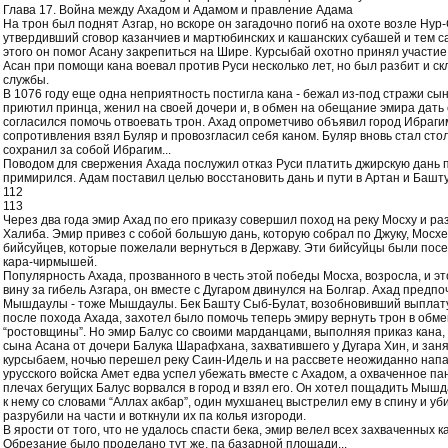
Глава 17. Война между Ахадом и Адамом и правление Адама
На трон был поднят Азгар, но вскоре он загадочно погиб на охоте возле Нур
утвердивший сговор казанчиев и мартюбинских и кашанских субашей и тем 
этого он помог Асану закрепиться на Шире. Курсыбай охотно принял участие
Асан при помощи кана воевал против Руси несколько лет, но был разбит и ск
службы.
В 1076 году еще одна неприятность постигла кана - бежал из-под стражи сы
приютил принца, женил на своей дочери и, в обмен на обещание эмира дать
согласился помочь отвоевать трон. Ахад опрометчиво объявил город Ибрагим
сопротивления взял Буляр и провозгласил себя каном. Буляр вновь стал сто
сохранил за собой Ибрагим...
Поводом для свержения Ахада послужил отказ Руси платить джирскую дань п
примирился. Адам поставил целью восстановить дань и пути в Артан и Башту
112
113
Через два года эмир Ахад по его приказу совершил поход на реку Мосху и ра
Халиба. Эмир привез с собой большую дань, которую собрал по Джуку, Мосхе 
бийсуйцев, которые пожелали вернуться в Державу. Эти бийсуйцы были пос
кара-чирмышей.
Популярность Ахада, прозванного в честь этой победы Мосха, возросла, и эт
вину за гибель Азгара, он вместе с Дугаром двинулся на Болгар. Ахад предпоч
Мышдаулы - тоже Мышдаулы. Бек Башту Сыб-Булат, возобновивший выплату
после похода Ахада, захотел было помочь теперь эмиру вернуть трон в обме
“ростовщины”. Но эмир Балус со своими марданцами, выполняя приказ кана,
сына Асана от дочери Балука Шарафхана, захватившего у Дугара Хин, и заня
курсыбаем, ночью перешел реку Саин-Идель и на рассвете неожиданно напал
урусского войска Амет едва успел убежать вместе с Ахадом, а охваченное па
плечах бегущих Балус ворвался в город и взял его. Он хотел пощадить Мышд
к нему со словами “Аллах акбар”, один мухшанец выстрелил ему в спину и уб
разрубили на части и воткнули их па колья изгороди.
В ярости от того, что не удалось спасти бека, эмир велел всех захваченных к
Обрезание было проделано тут же, па базарной площади...