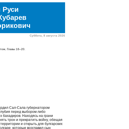
 Руси
Кубарев
юрикович
Суббота, 8 августа 2026
том, Главы 16–20.
вердил Сал-Сала губернатором
улубия перед выбором либо
х бахадиров. Находясь на грани
ять трон и прекратить войну, обещая
 территории и открыть для булгарских
Болгаре, которые возглавил сын