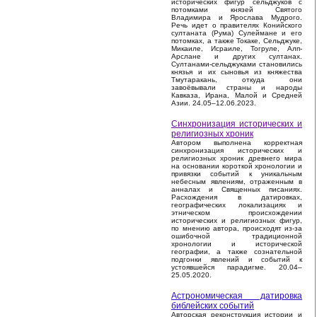
исторических фигур сельджуков с
потомками князей Святого
Владимира и Ярослава Мудрого.
Речь идет о правителях Конийского
султаната (Рума) Сулеймане и его
потомках, а также Токаке, Сельджуке,
Микаиле, Исраиле, Тогруле, Алп-
Арслане и других султанах.
Султанами-сельджуками становились
князья и их сыновья из княжества
Тмутаракань, откуда они
завоёвывали страны и народы
Кавказа, Ирана, Малой и Средней
Азии. 24.05–12.06.2023.
Синхронизация исторических и
религиозных хроник
Автором выполнена корректная
синхронизация исторических и
религиозных хроник древнего мира
на основании короткой хронологии и
привязки событий к уникальным
небесным явлениям, отраженным в
анналах и Священных писаниях.
Расхождения в датировках,
географических локализациях и
этническом происхождении
исторических и религиозных фигур,
по мнению автора, происходят из-за
ошибочной традиционной
хронологии и исторической
географии, а также сознательной
подгонки явлений и событий к
устоявшейся парадигме. 20.04–
25.05.2020.
Астрономическая датировка
библейских событий
Авторская реконструкция истории и