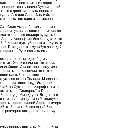
чался после нескольких месяцев
м построил сразу после Булымеровой
рыться в крепком и отдаленном от
в устье Ака или Саин-Идели был в
так назвал его один из потомков
Сал-Сала Амира Васыл и его сын
рафа, ухаживавшего за ним, так как
ал от него - за поддержку курсыбая -
а Азгару. Ашраф-кан без боя удалился
собой Кашанскую губернию и получил в
п-ше. Благодаря этому табун лошадей
 которые на Руси назывались
аканат, велел галиджийцам и
хватить Хин и соединиться с ними в
дел Хином. Эта потеря возмутила
защищать его. Казанчии же также
лением курсыбаю. Но внезапно
 руках на стены Болгара. Мардан со
ив о превратностях судьбы, решил
лугбека Сувар иле... Ашраф так и не
зывать его “Болгаром”, а Болгар
ыбил оттуда Мышдаулы. Люди этого
тили там при помощи сына Мышдаулы
дворять верного нашей Державе эмира
бий, в общем-то безвредный бек,
ыл чрезмерно покорен капризному
немедленному роспуску. Мардан был