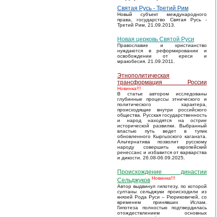
Святая Русь - Третий Рим
Новый субъект международного
права, государство Святая Русь -
Третий Рим, 21.09.2013.
Новая церковь Святой Руси
Православие и христианство
нуждаются в реформировании и
освобождении от ереси и
мракобесия. 21.09.2011.
Этнополитическая
трансформация России
Новинка!!!
В статье автором исследованы
глубинные процессы этнического и
политического характера,
происходящие внутри российского
общества. Русская государственность
и народ находятся на острие
исторической развилки. Выбранный
властью путь ведет в тупик
обновленного Кыргызского каганата.
Альтернатива позволит русскому
народу совершить европейский
ренессанс и избавится от варварства
и дикости. 26.08-06.09.2025.
Происхождение династии
Новинка!!!
Сельджуков
Автор выдвинул гипотезу, по которой
султаны сельджуки происходили из
князей Рода Руси – Рюриковичей, со
временем принявших Ислам.
Гипотеза полностью подтвердилась
отождествлением основных