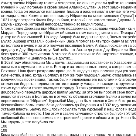
Ахмед послал Ибрагиму также и лекарства, но они не успели дойти: кан скон
мучений и был погребен в своем замке Аламир-Султан. А этот замок Ибраги
войны. Тогда он опасался нападения Тимара и рассчитывал в случае чего ук
столицы замке. Кроме этого по приказу Ибрагима на месте мензеля (“джам”) 
1021 году построен балик Джуннэ-Кала, который назывался также Джуном. А 
Джуна - Джуннэ, который непосредственно возводил город...
Спокойствие Державы при Ибрагиме поддерживали сардары курсыбая - сын 
Мардан. Перед смертью Ибрагим объявил своим наследником сына Тимара Аш
у негр не было сыновей. Но когда Ашраф был поднят на трон, Васыл потребов
Буляр. Ашраф отказал, и обиженный Васыл помог занять трон сыну M ас гут
из Болгара в Буляр и за это получил прозвище Балук. А Васыл сохранил за 
придачу и Дяу-Ширский округ Байтюбы - от Ахтая до устья Дяу-Шира или Ше
бека достиг 300 тысяч голов. А это все были отличные башкортские лошади,
“моджарскими” и ценились выше других...
В 1028 году обнаглевший Мышдаулы, задумавший восстановить Хазарский .х
наемным садумцам захватить Болгар и затем проплыть вниз, а сам решил за
Бехташе. Наш флот разгромил врага, по Мышдаулы при помощи румцев овла
купечество, и оно, когда к Болгару в том же году подошел Балук, отказалось 
вооружились против кана, так как были недовольны его налогами и благово
столичная беднота поднимает мятеж в защиту Азгара, и выходит с оружием в
своим курсыбаем также подходит к городу. В таких условиях кан, поразмысл
добровольно передать царскую шапку Балуку. За это он выпросил себе пост у
решился въехать в Болгар, но в отместку объявил столицей Буляр и велел на
переименовал в “Ибрагим”. Курсыбай Мардана был послан в Хин и быстро в
беспокойного балынского бека добрались до Джураша и в 1032 году захва
Устабия власть. Балуку пришлось посылать туда курсыбай и наш флот и во
Тимер-Кабака на место. При этом в свалке случайной стрелой был убит Уста
любивший более всего ремесло и строивший церкви в области отца. Но он б
Мышдаулы, и это погубило его...
108
109
Когда курсыбай вернулся, то вместо награды за труды узнал, что подлежит 