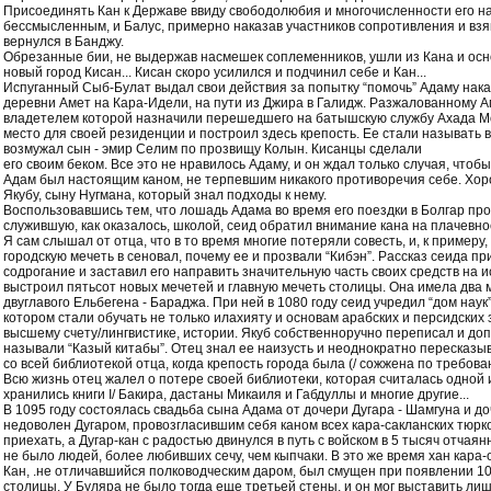
Присоединять Кан к Державе ввиду свободолюбия и многочисленности его 
бессмысленным, и Балус, примерно наказав участников сопротивления и взяв
вернулся в Банджу.
Обрезанные бии, не выдержав насмешек соплеменников, ушли из Кана и ос
новый город Кисан... Кисан скоро усилился и подчинил себе и Кан...
Испуганный Сыб-Булат выдал свои действия за попытку “помочь” Адаму нака
деревни Амет на Кара-Идели, на пути из Джира в Галидж. Разжалованному Ам
владетелем которой назначили перешедшего на батышскую службу Ахада Мо
место для своей резиденции и построил здесь крепость. Ее стали называть в ч
возмужал сын - эмир Селим по прозвищу Колын. Кисанцы сделали
его своим беком. Все это не нравилось Адаму, и он ждал только случая, чтобы
Адам был настоящим каном, не терпевшим никакого противоречия себе. Хор
Якубу, сыну Нугмана, который знал подходы к нему.
Воспользовавшись тем, что лошадь Адама во время его поездки в Болгар про
служившую, как оказалось, школой, сеид обратил внимание кана на плачевн
Я сам слышал от отца, что в то время многие потеряли совесть, и, к примеру
городскую мечеть в сеновал, почему ее и прозвали “Кибэн”. Рассказ сеида п
содрогание и заставил его направить значительную часть своих средств на и
выстроил пятьсот новых мечетей и главную мечеть столицы. Она имела два 
двуглавого Ельбегена - Бараджа. При ней в 1080 году сеид учредил “дом наук
котором стали обучать не только илахияту и основам арабских и персидских з
высшему счету/лингвистике, истории. Якуб собственноручно переписал и доп
называли “Казый китабы”. Отец знал ее наизусть и неоднократно пересказыв
со всей библиотекой отца, когда крепость города была (/ сожжена по требов
Всю жизнь отец жалел о потере своей библиотеки, которая считалась одной 
хранились книги I/ Бакира, дастаны Микаиля и Габдуллы и многие другие...
В 1095 году состоялась свадьба сына Адама от дочери Дугара - Шамгуна и 
недоволен Дугаром, провозгласившим себя каном всех кара-сакланских тюрко
приехать, а Дугар-кан с радостью двинулся в путь с войском в 5 тысяч отчаянн
не было людей, более любивших сечу, чем кыпчаки. В это же время хан кара
Кан, .не отличавшийся полководческим даром, был смущен при появлении 1
столицы. У Буляра не было тогда еще третьей стены, и он мог выставить ли