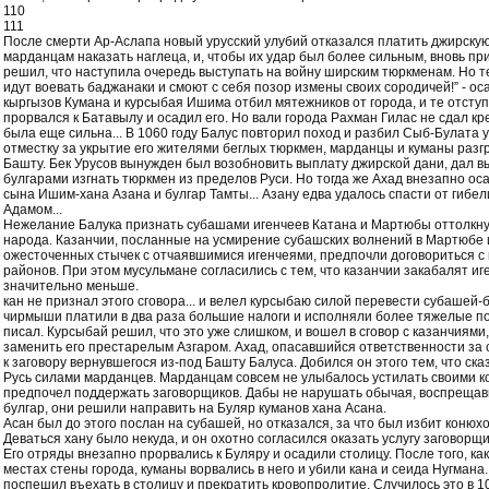
110
111
После смерти Ар-Аслапа новый урусский улубий отказался платить джирскую
марданцам наказать наглеца, и, чтобы их удар был более сильным, вновь пр
решил, что наступила очередь выступать на войну ширским тюркменам. Но те
идут воевать баджанаки и смоют с себя позор измены своих сородичей!” - о
кыргызов Кумана и курсыбая Ишима отбил мятежников от города, и те отступи
прорвался к Батавылу и осадил его. Но вали города Рахман Гилас не сдал кре
была еще сильна... В 1060 году Балус повторил поход и разбил Сыб-Булата у
отместку за укрытие его жителями беглых тюркмен, марданцы и куманы разг
Башту. Бек Урусов вынужден был возобновить выплату джирской дани, дал в
булгарами изгнать тюркмен из пределов Руси. Но тогда же Ахад внезапно ос
сына Ишим-хана Азана и булгар Тамты... Азану едва удалось спасти от гибел
Адамом...
Нежелание Балука признать субашами игенчеев Катана и Мартюбы оттолкнул
народа. Казанчии, посланные на усмирение субашских волнений в Мартюбе 
ожесточенных стычек с отчаявшимися игенчеями, предпочли договориться с
районов. При этом мусульмане согласились с тем, что казанчии закабалят иг
значительно меньше.
кан не признал этого сговора... и велел курсыбаю силой перевести субашей-
чирмыши платили в два раза большие налоги и исполняли более тяжелые пов
писал. Курсыбай решил, что это уже слишком, и вошел в сговор с казанчиями
заменить его престарелым Азгаром. Ахад, опасавшийся ответственности за 
к заговору вернувшегося из-под Башту Балуса. Добился он этого тем, что ск
Русь силами марданцев. Марданцам совсем не улыбалось устилать своими ко
предпочел поддержать заговорщиков. Дабы не нарушать обычая, воспрещав
булгар, они решили направить на Буляр куманов хана Асана.
Асан был до этого послан на субашей, но отказался, за что был избит конюх
Деваться хану было некуда, и он охотно согласился оказать услугу заговорщи
Его отряды внезапно прорвались к Буляру и осадили столицу. После того, ка
местах стены города, куманы ворвались в него и убили кана и сеида Нугман
поспешил въехать в столицу и прекратить кровопролитие. Случилось это в 10