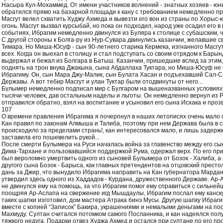
Насыра Кул-Мохаммед. От имени участников волнений - знатных хозяев - ю
обратился прямо на базарной площади к кану с требованием немедленно пр
Масгут велел схватить Худжу Ахмеда и вывезти его вон из страны по Хорыс-ю
огонь. Масгут вызвал курсыбай, но пока он подходил, народ уже осадил его в
событиях, Ибрагим немедленно двинулся из Буляра к столице с субашским,
С другой стороны к Болга-ру из Нур-Сувара двинулись казанчии, желавшие св
Тимара. Но Миша-Юсуф - сын 90-летнего старика Кермека, изгнанного Масгут
всех. Когда он выехал в столицу и стал подступать со своим отрядом к Бары
выдержал и бежал из Болгара в Батыш. Казанчии, пришедшие вслед за этим,
поднять на трон внука Джакына, сына Абдаллаха Туктара, но Миша-Юсуф не
Ибрагиму. Он, сын Мара Джу-Малик, сын Булата Хасан и подъехавший Сал-С
Державы. А вот тебир Масгут и улан Туктар были отодвинуты от него...
Булымер немедленно подписал мир с Булгаром на вышеназванных условиях,
тысячи человек, дав остальным наделы и льготы. Он немедленно вернул из Р
отправился обратно, взял на воспитание и усыновил его сына Исхака и проз
107
О времени правления Ибрагима я почерпнул в наших летописях очень мало с
Кан правил по законам Алмыша и Талиба, поэтому при нем Держава была в сп
происходило за пределами странь!, кан интересовался мало, и лишь задер
заставила его пошевелить рукой...
После смерти Булымера на Руси началась война за главенство между его с
Дима-Тархане и пользовавшийся поддержкой Рума, одержал верх. По его п
был вероломно умертвить одного из сыновей Булымера от Бозок - Халиба, 
другого сына Бозок - Барыса, как главных претендентов на отцовский прест
дань за Джир, что вынудило Ибрагима направить на Кан губернатора Мардана
утвердил здесь одного из Хаддадов - Курдана, дружественного Державе. Ар
не двинулся ему на помощь, за что Ибрагим помог ему справиться с сильней
поощряя Ар-Аслапа на свержение игд Мышдаулы, Ибрагим послал ему канскую
таких шапки изготовил, дом мастера Атрака бинэ Мусы. Другую шапку Ибраги
вместе с копией “Записок” Бакира, украшениями и немалыми деньгами на по
Махмуду. Султан считался потомком самого Посланника, и кан надеялся полу
тяжкого недуга. Подарки отвез Худжа Ахмед и остался при султане по его про