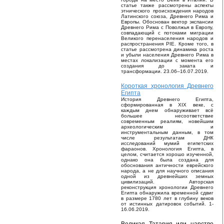
статье также рассмотрены аспекты
этнического происхождения народов
Латинского союза, Древнего Рима и
Европы. Обоснован вектор экспансии
Древнего Рима с Поволжья в Европу,
совпадающий с потоками миграции
Великого перенаселения народов и
распространения PIE. Кроме того, в
статье рассмотрена динамика роста
и убыли населения Древнего Рима в
местах локализации с момента его
создания до заката и
трансформации. 23.06–16.07.2019.
Короткая хронология Древнего
Египта
История Древнего Египта,
сформированная в XIX веке, с
каждым днем обнаруживает всё
большее несоответствие
современным реалиям, новейшим
археологическим и
инструментальным данным, в том
числе результатам ДНК
исследований мумий египетских
фараонов. Хронология Египта, в
целом, считается хорошо изученной,
однако она была создана для
обоснования античности еврейского
народа, а не для научного описания
одной из древнейших земных
цивилизаций. Авторская
реконструкция хронологии Древнего
Египта обнаружила временной сдвиг
в размере 1780 лет в глубину веков
от истинных датировок событий. 1-
16.06.2019.