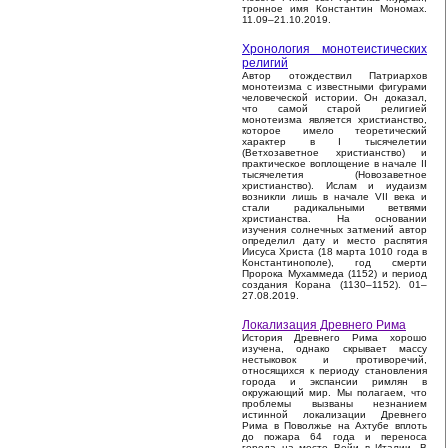
тронное имя Константин Мономах.
11.09–21.10.2019.
Хронология монотеистических
религий
Автор отождествил Патриархов
монотеизма с известными фигурами
человеческой истории. Он доказал,
что самой старой религией
монотеизма является христианство,
которое имело теоретический
характер в I тысячелетии
(Ветхозаветное христианство) и
практическое воплощение в начале II
тысячелетия (Новозаветное
христианство). Ислам и иудаизм
возникли лишь в начале VII века и
стали радикальными ветвями
христианства. На основании
изучения солнечных затмений автор
определил дату и место распятия
Иисуса Христа (18 марта 1010 года в
Константинополе), год смерти
Пророка Мухаммеда (1152) и период
создания Корана (1130–1152). 01–
27.08.2019.
Локализация Древнего Рима
История Древнего Рима хорошо
изучена, однако скрывает массу
нестыковок и противоречий,
относящихся к периоду становления
города и экспансии римлян в
окружающий мир. Мы полагаем, что
проблемы вызваны незнанием
истинной локализации Древнего
Рима в Поволжье на Ахтубе вплоть
до пожара 64 года и переноса
города на место Вейи в Италии. В