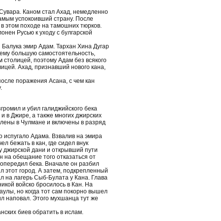
-Сувара. Каном стал Ахад, немедленно
самым успокоивший страну. После
 в этом походе на тамошних тюрков.
лонен Русью к уходу с булгарской
н Балука эмир Адам. Тархан Хина Дугар
 ему большую самостоятельность,
 столицей, поэтому Адам без всякого
лицей. Ахад, признавший нового кана,
осле поражения Асана, с чем кан
.
згромил и убил галиджийского бека
и в Джире, а также многих джирских
елены в Чулмане и включены в разряд
о испугало Адама. Взвалив на эмира
ел бежать в кан, где сидел внук
 джирской дани и открывший пути
н на обещание того отказаться от
 опередил бека. Вначале он разбил
л этот город. А затем, подкрепленный
 на лагерь Сыб-Булата у Кана. Глава
никой войско бросилось в Кан. На
аулы, но когда тот сам покорно вышел
ил наповал. Этого мухшанца тут же
анских биев обратить в ислам.