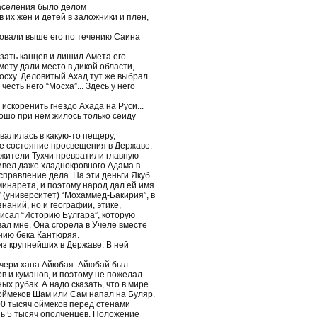
населения было делом
 их жен и детей в заложники и плен,
новали выше его по течению Саина
зать канцев и лишил Амета его
ету дали место в дикой области,
сху. Деловитый Ахад тут же выбрал
есть него “Мосха”... Здесь у него
 искоренить гнездо Ахада на Руси...
ошо при нем жилось только сеиду
валилась в какую-то пещеру,
ое состояние просвещения в Державе.
, жители Тухчи превратили главную
ривел даже хладнокровного Адама в
справление дела. На эти деньги Якуб
минарета, и поэтому народ дал ей имя
” (университет) “Мохаммед-Бакирия”, в
наний, но и географии, этике,
исал “Историю Булгара”, которую
ал мне. Она сгорела в Учеле вместе
анию бека Кантюряя.
из крупнейших в Державе. В ней
дочери хана Айюбая. Айюбай был
в и куманов, и поэтому не пожелал
ых рубак. А надо сказать, что в мире
-оймеков Шам или Сам напал на Буляр.
00 тысяч оймеков перед стенами
шь 5 тысяч ополченцев. Положение