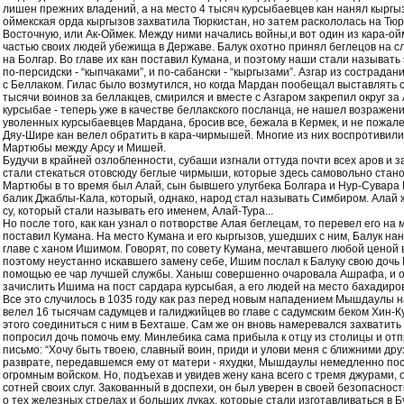
лишен прежних владений, а на место 4 тысяч курсыбаевцев кан нанял кыргы
оймекская орда кыргызов захватила Тюркистан, но затем раскололась на Тюр
Восточную, или Ак-Оймек. Между ними начались войны,и вот один из кара-ой
частью своих людей убежища в Державе. Балук охотно принял беглецов на сл
на Болгар. Во главе их кан поставил Кумана, и поэтому наши стали называть 
по-персидски - “кыпчаками”, и по-сабански - “кыргызами”. Азгар из сострада
с Беллаком. Гилас было возмутился, но когда Мардан пообещал выставлять с
тысячи воинов за беллакцев, смирился и вместе с Азгаром закрепил округ за
курсыбае - теперь уже в качестве беллакского посланца, не нашел возражени
уволенных курсыбаевцев Мардана, бросив все, бежала в Кермек, и не пожале
Дяу-Шире кан велел обратить в кара-чирмышей. Многие из них воспротивили
Мартюбы между Арсу и Мишей.
Будучи в крайней озлобленности, субаши изгнали оттуда почти всех аров и 
стали стекаться отовсюду беглые чирмыши, которые здесь самовольно стан
Мартюбы в то время был Алай, сын бывшего улугбека Болгара и Нур-Сувара
балик Джаблы-Кала, который, однако, народ стал называть Симбиром. Алай ж
су, который стали называть его именем, Алай-Тура...
Но после того, как кан узнал о потворстве Алая беглецам, то перевел его на м
поставил Кумана. На место Кумана и его кыргызов, ушедших с ним, Балук на
главе с ханом Ишимом. Говорят, по совету Кумана, мечтавшего любой ценой 
поэтому неустанно искавшего замену себе, Ишим послал к Балуку свою дочь
помощью ее чар лучшей службы. Ханыш совершенно очаровала Ашрафа, и о
зачислить Ишима на пост сардара курсыбая, а его людей на место бахадиро
Все это случилось в 1035 году как раз перед новым нападением Мышдаулы на 
велел 16 тысячам садумцев и галиджийцев во главе с садумским беком Хин-К
этого соединиться с ним в Бехташе. Сам же он вновь намеревался захватить 
попросил дочь помочь ему. Минлебика сама прибыла к отцу из столицы и 
письмо: “Хочу быть твоею, славный воин, приди и улови меня с ближними дру
разврате, передавшемся ему от матери - яхудки, Мышдаулы немедленно поск
огромным войском. Но, подъехав и увидев жену кана всего с тремя джурами, о
сотней своих слуг. Закованный в доспехи, он был уверен в своей безопаснос
о тех железных стрелах и больших луках, которые стали изготавливаться в 