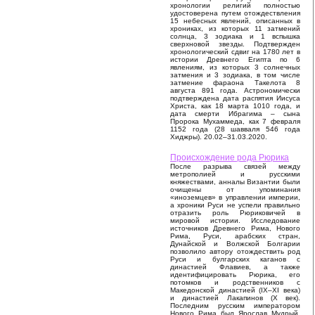
хронологии религий полностью
удостоверена путем отождествления
15 небесных явлений, описанных в
хрониках, из которых 11 затмений
солнца, 3 зодиака и 1 вспышка
сверхновой звезды. Подтвержден
хронологический сдвиг на 1780 лет в
истории Древнего Египта по 6
явлениям, из которых 3 солнечных
затмения и 3 зодиака, в том числе
затмение фараона Такелота 8
августа 891 года. Астрономически
подтверждена дата распятия Иисуса
Христа, как 18 марта 1010 года, и
дата смерти Ибрагима – сына
Пророка Мухаммеда, как 7 февраля
1152 года (28 шавваля 546 года
Хиджры). 20.02–31.03.2020.
Происхождение рода Рюрика
После разрыва связей между
метрополией и русскими
княжествами, анналы Византии были
очищены от упоминания
«иноземцев» в управлении империи,
а хроники Руси не успели правильно
отразить роль Рюриковичей в
мировой истории. Исследование
источников Древнего Рима, Нового
Рима, Руси, арабских стран,
Дунайской и Волжской Болгарии
позволило автору отождествить род
Руси и булгарских каганов с
династией Флавиев, а также
идентифицировать Рюрика, его
потомков и родственников с
Македонской династией (IX–XI века)
и династией Лакапинов (X век).
Последним русским императором
Нового Рима был Ярослав Мудрый,