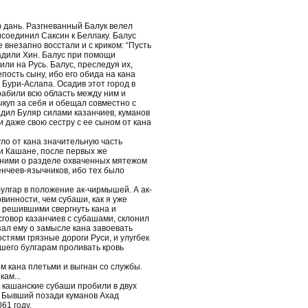
 дань. Разгневанный Балук велел
исоединил Саксин к Беллаку. Балус
 внезапно восстали и с криком: “Пусть
садили Хин. Балус при помощи
ли на Русь. Балус, преследуя их,
пость сыну, ибо его обида на кана
 Бури-Аслапа. Осадив этот город в
рабили всю область между ним и
ыкуп за себя и обещал совместно с
адил Буляр силами казанчиев, куманов
и даже свою сестру с ее сыном от кана
о от кана значительную часть
и Кашане, после первых же
 ними о разделе охваченных мятежом
енчеев-язычников, ибо тех было
булгар в положение ак-чирмышей. А ак-
инности, чем субаши, как я уже
, решившими свергнуть кана и
сговор казанчиев с субашами, склонил
азал ему о замысле кана завоевать
стями грязные дороги Руси, и улугбек
шего булгарам проливать кровь
ом кана плетьми и выгнан со службы.
кам...
к кашанские субаши пробили в двух
а. Бывший позади куманов Ахад
61 году.