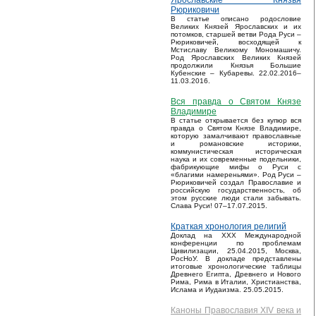
Ярославские Князья
Рюриковичи
В статье описано родословие
Великих Князей Ярославских и их
потомков, старшей ветви Рода Руси –
Рюриковичей, восходящей к
Мстиславу Великому Мономашичу.
Род Ярославских Великих Князей
продолжили Князья Большие
Кубенские – Кубаревы. 22.02.2016–
11.03.2016.
Вся правда о Святом Князе
Владимире
В статье открывается без купюр вся
правда о Святом Князе Владимире,
которую замалчивают православные
и романовские историки,
коммунистическая историческая
наука и их современные подельники,
фабрикующие мифы о Руси с
«благими намереньями». Род Руси –
Рюриковичей создал Православие и
российскую государственность, об
этом русские люди стали забывать.
Слава Руси! 07–17.07.2015.
Краткая хронология религий
Доклад на XXX Международной
конференции по проблемам
Цивилизации, 25.04.2015, Москва,
РосНоУ. В докладе представлены
итоговые хронологические таблицы
Древнего Египта, Древнего и Нового
Рима, Рима в Италии, Христианства,
Ислама и Иудаизма. 25.05.2015.
Каноны Православия XIV века и