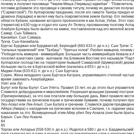
почему и получил прозвище "Чирем-Миша (Чирмыш) иджибак" - "Повелитель С
потомки добавили это прозвище к своему титулу, почему их династия получ
("Сарматской"). По булгарскому преданию, после его смерти Тангра придал 
дракона (бараджа) и велел ему быть покровителем земли булгар. Его любимо
области Кубани, название которого произносили и как Аспак, Узбак. Этот гор
(тюркютов) в 630 году и отдал его сыну Ат-Телесу, прозванному поэтому Аспар
Алабуги-Булгара было выбито на камне, поставленном над его могилой возле
Самар. Сын Туймаса.
Канакбал. Сын Самара.
Тухча. Сын Канакбала.
Буртас Бурджан или Бурджантай, Берендей (683-633 гг. до н.э.). Сын Тухчи. 
"сильных правлений" или "Тазбаш" - "бритых голов". Разбил камыров, почему
"Победитель кимеров - киммерийцев. Большая часть киммерийцев бежала в Ат
поселил азиатских саков - кыпчаков. На Ближнем Востоке его называли "Пар
булгарское господство на территории бывшей Самарской (Шумерской) держа
большую часть ее в Буртасской войне (началась в 653 г. до н.э.).
Маджи-Азак (633-611 гг. до н.э.). Сын Буртаса.
Сорен. Жена младшего сына Буртаса-Катрага, управлявшего степной частью
время завоевать Азербайджан.
Улят или Луг.
Булут или Крэш-Булут. Сын Улята. Правил 10 лет, но до этого был управите
Славился добродушием и миролюбием. Разрешил крэшцам (грекам) построит
(Причерноморье), за что они платили ему большую дань. Ввел правило вест
государствами на греческом языке и греческими буквами, почему получил про
Леу-Аскал или Лек-Алып. Сын Булуга и гречанки. Славился даром предвиде
Айяра (Авара) о нападении на греческие колонии в Саклане, т.к. гадание ук
наказания за это. Возмущенный этим Айяр убил Леу-Аскала (они были братья
Барын. Сын Леу-Аскала.
84
85
Торган или Аспарык (558-530 гг. до н.э.). Родился в 580 г. до н.э. Барджильски
битв захватил его в плен и казнил, хотя он предупредил царя о пророчестве