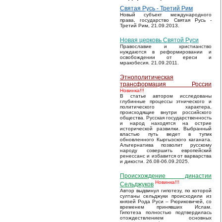
Святая Русь - Третий Рим
Новый субъект международного
права, государство Святая Русь -
Третий Рим, 21.09.2013.
Новая церковь Святой Руси
Православие и христианство
нуждаются в реформировании и
освобождении от ереси и
мракобесия. 21.09.2011.
Этнополитическая
трансформация России
Новинка!!!
В статье автором исследованы
глубинные процессы этнического и
политического характера,
происходящие внутри российского
общества. Русская государственность
и народ находятся на острие
исторической развилки. Выбранный
властью путь ведет в тупик
обновленного Кыргызского каганата.
Альтернатива позволит русскому
народу совершить европейский
ренессанс и избавится от варварства
и дикости. 26.08-06.09.2025.
Происхождение династии
Новинка!!!
Сельджуков
Автор выдвинул гипотезу, по которой
султаны сельджуки происходили из
князей Рода Руси – Рюриковичей, со
временем принявших Ислам.
Гипотеза полностью подтвердилась
отождествлением основных