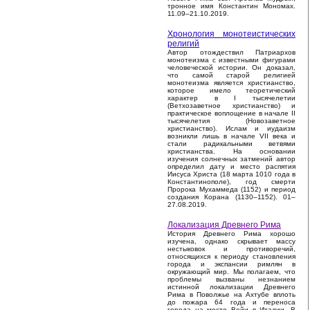
тронное имя Константин Мономах.
11.09–21.10.2019.
Хронология монотеистических
религий
Автор отождествил Патриархов
монотеизма с известными фигурами
человеческой истории. Он доказал,
что самой старой религией
монотеизма является христианство,
которое имело теоретический
характер в I тысячелетии
(Ветхозаветное христианство) и
практическое воплощение в начале II
тысячелетия (Новозаветное
христианство). Ислам и иудаизм
возникли лишь в начале VII века и
стали радикальными ветвями
христианства. На основании
изучения солнечных затмений автор
определил дату и место распятия
Иисуса Христа (18 марта 1010 года в
Константинополе), год смерти
Пророка Мухаммеда (1152) и период
создания Корана (1130–1152). 01–
27.08.2019.
Локализация Древнего Рима
История Древнего Рима хорошо
изучена, однако скрывает массу
нестыковок и противоречий,
относящихся к периоду становления
города и экспансии римлян в
окружающий мир. Мы полагаем, что
проблемы вызваны незнанием
истинной локализации Древнего
Рима в Поволжье на Ахтубе вплоть
до пожара 64 года и переноса
города на место Вейи в Италии. В