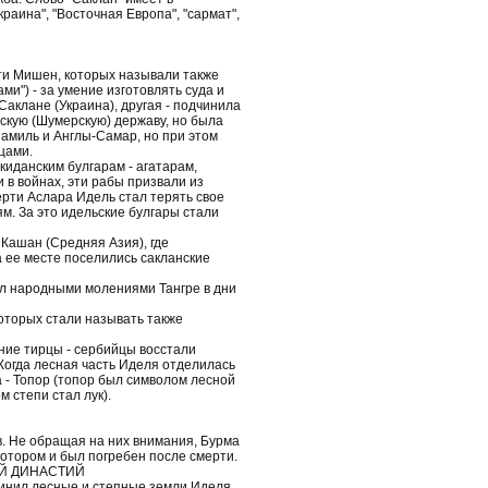
краина", "Восточная Европа", "сармат",
асти Мишен, которых называли также
и") - за умение изготовлять суда и
Саклане (Украина), другая - подчинила
рскую (Шумерскую) державу, но была
Мамиль и Англы-Самар, но при этом
цами.
акиданским булгарам - агатарам,
и в войнах, эти рабы призвали из
рти Аслара Идель стал терять свое
м. За это идельские булгары стали
 Кашан (Средняя Азия), где
а ее месте поселились сакланские
дил народными молениями Тангре в дни
которых стали называть также
вание тирцы - сербийцы восстали
 Когда лесная часть Иделя отделилась
а - Топор (топор был символом лесной
 степи стал лук).
ов. Не обращая на них внимания, Бурма
котором и был погребен после смерти.
ОЙ ДИНАСТИЙ
единил лесные и степные земли Иделя,