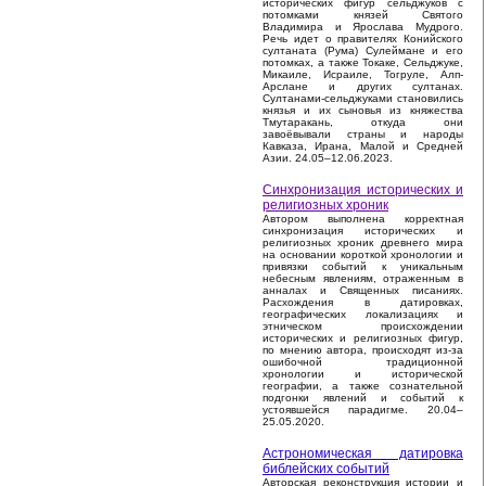
исторических фигур сельджуков с
потомками князей Святого
Владимира и Ярослава Мудрого.
Речь идет о правителях Конийского
султаната (Рума) Сулеймане и его
потомках, а также Токаке, Сельджуке,
Микаиле, Исраиле, Тогруле, Алп-
Арслане и других султанах.
Султанами-сельджуками становились
князья и их сыновья из княжества
Тмутаракань, откуда они
завоёвывали страны и народы
Кавказа, Ирана, Малой и Средней
Азии. 24.05–12.06.2023.
Синхронизация исторических и
религиозных хроник
Автором выполнена корректная
синхронизация исторических и
религиозных хроник древнего мира
на основании короткой хронологии и
привязки событий к уникальным
небесным явлениям, отраженным в
анналах и Священных писаниях.
Расхождения в датировках,
географических локализациях и
этническом происхождении
исторических и религиозных фигур,
по мнению автора, происходят из-за
ошибочной традиционной
хронологии и исторической
географии, а также сознательной
подгонки явлений и событий к
устоявшейся парадигме. 20.04–
25.05.2020.
Астрономическая датировка
библейских событий
Авторская реконструкция истории и