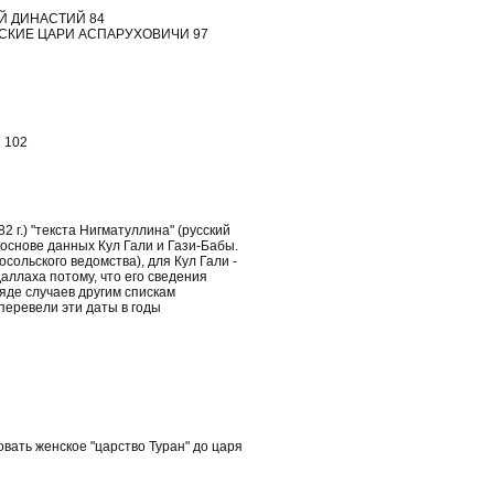
Й ДИНАСТИЙ 84
РСКИЕ ЦАРИ АСПАРУХОВИЧИ 97
 102
 г.) "текста Нигматуллина" (русский
основе данных Кул Гали и Гази-Бабы.
ольского ведомства), для Кул Гали -
аллаха потому, что его сведения
яде случаев другим спискам
перевели эти даты в годы
вать женское "царство Туран" до царя