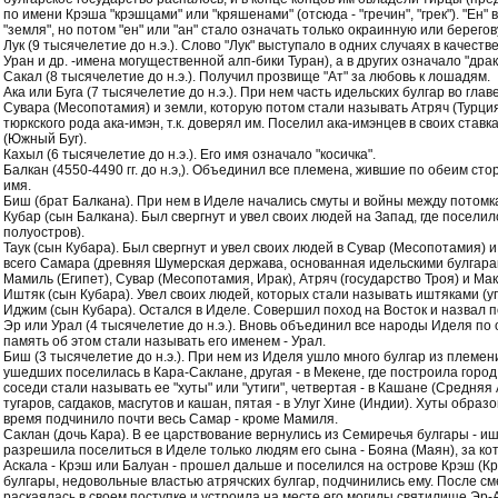
по имени Крэша "крэшцами" или "кряшенами" (отсюда - "гречин", "грек"). "Ен"
"земля", но потом "ен" или "ан" стало означать только окраинную или берего
Лук (9 тысячелетие до н.э.). Слово "Лук" выступало в одних случаях в качест
Уран и др. -имена могущественной алп-бики Туран), а в других означало "драко
Сакал (8 тысячелетие до н.э.). Получил прозвище "Ат" за любовь к лошадям.
Ака или Буга (7 тысячелетие до н.э.). При нем часть идельских булгар во гла
Сувара (Месопотамия) и земли, которую потом стали называть Атряч (Турци
тюркского рода ака-имэн, т.к. доверял им. Поселил ака-имэнцев в своих ставк
(Южный Буг).
Кахыл (6 тысячелетие до н.э.). Его имя означало "косичка".
Балкан (4550-4490 гг. до н.э,). Объединил все племена, жившие по обеим сто
имя.
Биш (брат Балкана). При нем в Иделе начались смуты и войны между потомк
Кубар (сын Балкана). Был свергнут и увел своих людей на Запад, где поселил
полуостров).
Таук (сын Кубара). Был свергнут и увел своих людей в Сувар (Месопотамия) и
всего Самара (древняя Шумерская держава, основанная идельскими булгара
Мамиль (Египет), Сувар (Месопотамия, Ирак), Атряч (государство Троя) и Ма
Иштяк (сын Кубара). Увел своих людей, которых стали называть иштяками (уг
Иджим (сын Кубара). Остался в Иделе. Совершил поход на Восток и назвал 
Эр или Урал (4 тысячелетие до н.э.). Вновь объединил все народы Иделя по 
память об этом стали называть его именем - Урал.
Биш (3 тысячелетие до н.э.). При нем из Иделя ушло много булгар из племен
ушедших поселилась в Кара-Саклане, другая - в Мекене, где построила город Б
соседи стали называть ее "хуты" или "утиги", четвертая - в Кашане (Средняя
тугаров, сагдаков, масгутов и кашан, пятая - в Улуг Хине (Индии). Хуты обра
время подчинило почти весь Самар - кроме Мамиля.
Саклан (дочь Кара). В ее царствование вернулись из Семиречья булгары - ишт
разрешила поселиться в Иделе только людям его сына - Бояна (Маян), за ко
Аскала - Крэш или Балуан - прошел дальше и поселился на острове Крэш (Кр
булгары, недовольные властью атрячских булгар, подчинились ему. После см
раскаялась в своем поступке и устроила на месте его могилы святилище Эр-