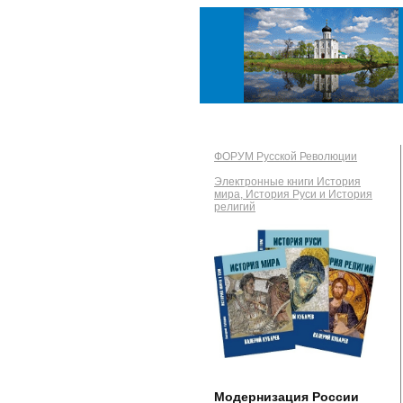
ФОРУМ Русской Революции
Электронные книги История
мира, История Руси и История
религий
Модернизация России