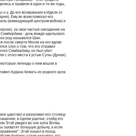
дились и правили в одни и те же годы,
до н.э. До его возмужания в Иделе от
ария). Ему во всем помогал его
баиль (командующий центром войска) и
Персии), за свои частые нападения на
 Симбирбика - дочь вождя идельского
 ее род назывался Шан.
ся после смерти Мосхи на его вдове
лся слух о том, что его отравил
итил Симбирбику, но был убит
и с этого места к устью Сулы (Дуная).
Некоторые легенды о нем вошли в
аставил Аудана бежать из родного аула
ское царство) и разгромил его столицу
вращении, в одном ущелье, отрйд его
ом Этэй увидел во сне алпа Волка,
ары захватят большую добычу, а если
поражение". Этэй пошел в поход
ройстве булгары стали называть это