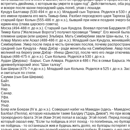
встретить двойника, с которым вы умрете в один год". Действительно, оба ро
и вскоре после казни персидский царь погиб, упав с лошади.
Кундуз Балтавар (530-494 гг. до н.э.). Младший сын Торгана. Родился в 530 г. 
его имени правила его мать Тамыр-бика. Разбил персидского царя Таргиза (Д
старший брат Колын (555-486 гг. до н.э.), бывший при нем и позднее эчергэ 
иджик-кош (глава царского совета).
Мосха (494-488 гг. до н.э.). Старший сын Кундуза. Воевал против Барджиля (
Тимер Капа ("Железные Ворота") получил прозвище "Тимер". Его женой была
племени ширак (или ширин) Эльбира. Мать Симбирбики звали Шан-кызы, т.к.
Алвар Магиз или Аскал (488-486 гг. до н,э.). Младший сын Кундуза, женивший
Симбирбике. Умер после пира в честь греческих послов, почему распространи
средний сын Кундуза - Авар Дэбэр - ради женитьбы на Симбирбике. Авар пох
молнией на берегу реки Дэбэр - Инеш (Днестр), после чего его люди откочевал
Барью (486-475 гг. до н.э.). Сын Колына. Родился в 530 г. до н.э.
Аудан (Джураш) - Барыс. Сын Алвара. Родился в 486 г. Рос в семье Барыса. 
древнебулгарский эпос "Шан талгау".
Бак-Ширак (475-? гг.до н.э.). Младший сын Колына. Родился в 525 г. до н.э. З
и скитаться по степи.
Саумак (сын Бак-Ширака).
Байт.
Тайга.
Нар.
Санар.
Уфа.
Кара.
Угыр.
Бояр или Боерак (IV в. до н.э.). Совершил набег на Макидан (здесь - Македон
Балбал (Пелла), которую называли также Балдиу ("Царь Дивов"). Но при воз
троюродного брата Этэя (Кам-Этэя) попал в засаду. Этэй погиб. Перед поход
который сказал ему; "Если ты пойдешь в этот поход - то погибнешь, но булг
не пойдешь - то останешься жив и будешь жить долго, но булгары потерпят 
только для того, чтобы его родной народ одержал победу. В память о его ге