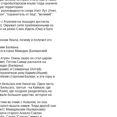
 в старобулгарском языке тогда значило
вую территорию.
ве разновидности слова Улят-Лут (Улят,
н", "охранитель от бед", "великий".
ве с Атрячем на лошадях достигла
я). Окружил себя приближенными из
ах на реках Саин-Идель (Ока) и Буга
ронам Урала, почему и получил это
ами Балкана.
ся в горах Макидан (Балканский
 Атряч. Очень скоро он стал царем
ми). Потом Самар распался на
кидан (Балканы).
рами), в Семиречье (Алтай).
пограничную реку Иджим (Ишим).
обеим сторонам Балкан, и эти горы в
и бильсага или бишатар. Одна часть
ильсага, третья - на Кавказе, где
 Азия), где позднее разделилась на
зовали большое царство, которое на
яки во главе с Аскалом, но она
торого вышла замуж. Тогда другой сын
ит). Макиданские (балканские)
ерти старого Аскала Саклан
Аба. Слово "Саклан" имеет в