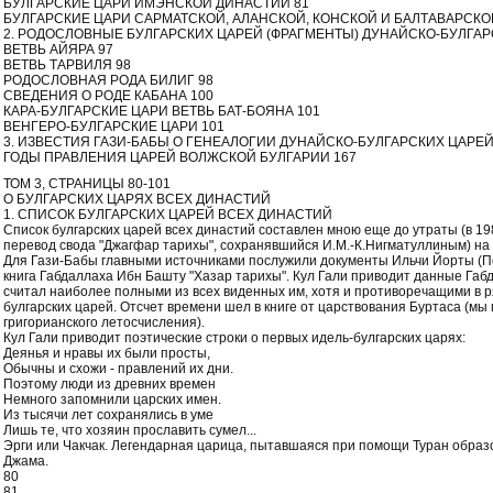
БУЛГАРСКИЕ ЦАРИ ИМЭНСКОЙ ДИНАСТИИ 81
БУЛГАРСКИЕ ЦАРИ САРМАТСКОЙ, АЛАНСКОЙ, КОНСКОЙ И БАЛТАВАРСКО
2. РОДОСЛОВНЫЕ БУЛГАРСКИХ ЦАРЕЙ (ФРАГМЕНТЫ) ДУНАЙСКО-БУЛГА
ВЕТВЬ АЙЯРА 97
ВЕТВЬ ТАРВИЛЯ 98
РОДОСЛОВНАЯ РОДА БИЛИГ 98
СВЕДЕНИЯ О РОДЕ КАБАНА 100
КАРА-БУЛГАРСКИЕ ЦАРИ ВЕТВЬ БАТ-БОЯНА 101
ВЕНГЕРО-БУЛГАРСКИЕ ЦАРИ 101
3. ИЗВЕСТИЯ ГАЗИ-БАБЫ О ГЕНЕАЛОГИИ ДУНАЙСКО-БУЛГАРСКИХ ЦАРЕЙ
ГОДЫ ПРАВЛЕНИЯ ЦАРЕЙ ВОЛЖСКОЙ БУЛГАРИИ 167
ТОМ 3, СТРАНИЦЫ 80-101
О БУЛГАРСКИХ ЦАРЯХ ВСЕХ ДИНАСТИЙ
1. СПИСОК БУЛГАРСКИХ ЦАРЕЙ ВСЕХ ДИНАСТИЙ
Список булгарских царей всех династий составлен мною еще до утраты (в 1982
перевод свода "Джагфар тарихы", сохранявшийся И.М.-К.Нигматуллиным) на 
Для Гази-Бабы главными источниками послужили документы Ильчи Йорты (Пос
книга Габдаллаха Ибн Башту "Хазар тарихы". Кул Гали приводит данные Габд
считал наиболее полными из всех виденных им, хотя и противоречащими в р
булгарских царей. Отсчет времени шел в книге от царствования Буртаса (мы 
григорианского летосчисления).
Кул Гали приводит поэтические строки о первых идель-булгарских царях:
Деянья и нравы их были просты,
Обычны и схожи - правлений их дни.
Поэтому люди из древних времен
Немного запомнили царских имен.
Из тысячи лет сохранялись в уме
Лишь те, что хозяин прославить сумел...
Эрги или Чакчак. Легендарная царица, пытавшаяся при помощи Туран образо
Джама.
80
81