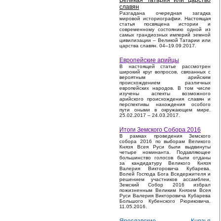
Великая Татария или царство
славян
Разгадана очередная загадка
мировой историографии. Настоящая
статья посвящена истории и
современному состоянию одной из
самых грандиозных империй земной
цивилизации – Великой Татарии или
царства славян. 04–19.09.2017.
Европейские арийцы
В настоящей статье рассмотрен
широкий круг вопросов, связанных с
вероятным арийским
происхождением различных
европейских народов. В том числе
изучены аспекты возможного
арийского происхождения славян и
перспективы нахождения особого
пути оными в окружающем мире.
25.02.2017 – 24.03.2017.
Итоги Земского Собора 2016
В рамках проведения Земского
собора 2016 по выборам Великого
Князя Всея Руси были выдвинуты
четыре номинанта. Подавляющее
большинство голосов были отданы
за кандидатуру Великого Князя
Валерия Викторовича Кубарева.
Волей Господа Бога Вседержителя и
решением участников ассамблеи,
Земский Собор 2016 избрал
пожизненным Великим Князем Всея
Руси Валерия Викторовича Кубарева
Большого Кубенского Рюриковича.
11.05.2016.