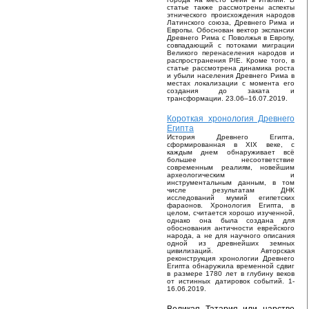
статье также рассмотрены аспекты
этнического происхождения народов
Латинского союза, Древнего Рима и
Европы. Обоснован вектор экспансии
Древнего Рима с Поволжья в Европу,
совпадающий с потоками миграции
Великого перенаселения народов и
распространения PIE. Кроме того, в
статье рассмотрена динамика роста
и убыли населения Древнего Рима в
местах локализации с момента его
создания до заката и
трансформации. 23.06–16.07.2019.
Короткая хронология Древнего
Египта
История Древнего Египта,
сформированная в XIX веке, с
каждым днем обнаруживает всё
большее несоответствие
современным реалиям, новейшим
археологическим и
инструментальным данным, в том
числе результатам ДНК
исследований мумий египетских
фараонов. Хронология Египта, в
целом, считается хорошо изученной,
однако она была создана для
обоснования античности еврейского
народа, а не для научного описания
одной из древнейших земных
цивилизаций. Авторская
реконструкция хронологии Древнего
Египта обнаружила временной сдвиг
в размере 1780 лет в глубину веков
от истинных датировок событий. 1-
16.06.2019.