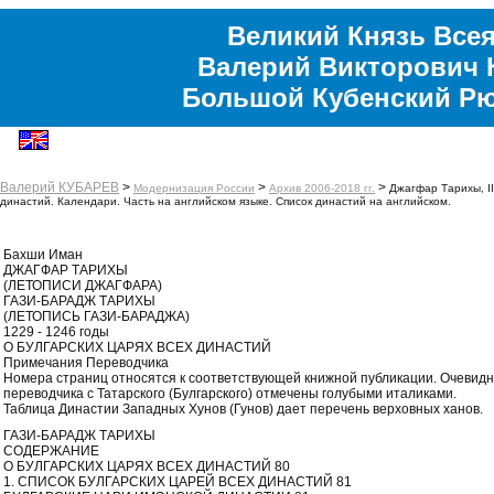
Великий Князь Всея
Валерий Викторович 
Большой Кубенский Р
Валерий КУБАРЕВ
>
>
>
Модернизация России
Архив 2006-2018 гг.
Джагфар Тарихы, II
династий. Календари. Часть на английском языке. Список династий на английском.
Бахши Иман
ДЖАГФАР ТАРИХЫ
(ЛЕТОПИСИ ДЖАГФАРА)
ГАЗИ-БАРАДЖ ТАРИХЫ
(ЛЕТОПИСЬ ГАЗИ-БАРАДЖА)
1229 - 1246 годы
О БУЛГАРСКИХ ЦАРЯХ ВСЕХ ДИНАСТИЙ
Примечания Переводчика
Номера страниц относятся к соответствующей книжной публикации. Очевид
переводчика с Татарского (Булгарского) отмечены голубыми италиками.
Таблица Династии Западных Хунов (Гунов) дает перечень верховных ханов.
ГАЗИ-БАРАДЖ ТАРИХЫ
СОДЕРЖАНИЕ
О БУЛГАРСКИХ ЦАРЯХ ВСЕХ ДИНАСТИЙ 80
1. СПИСОК БУЛГАРСКИХ ЦАРЕЙ ВСЕХ ДИНАСТИЙ 81