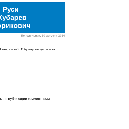
 Руси
Кубарев
юрикович
Понедельник, 10 августа 2026
I том, Часть 2. О булгарских царях всех
ные в публикации комментарии