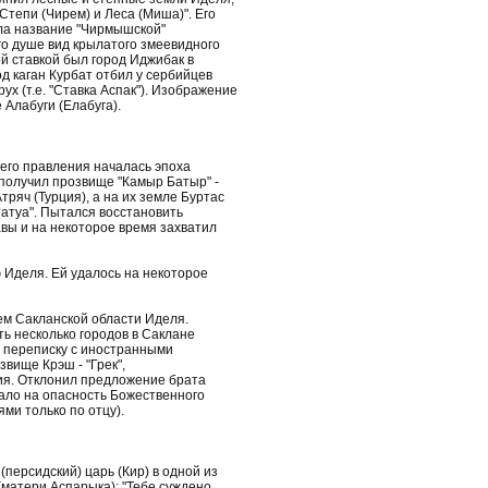
тепи (Чирем) и Леса (Миша)". Его
ила название "Чирмышской"
его душе вид крылатого змеевидного
й ставкой был город Иджибак в
од каган Курбат отбил у сербийцев
ух (т.е. "Ставка Аспак"). Изображение
 Алабуги (Елабуга).
С его правления началась эпоха
 получил прозвище "Камыр Батыр" -
ряч (Турция), а на их земле Буртас
татуа". Пытался восстановить
вы и на некоторое время захватил
 Иделя. Ей удалось на некоторое
лем Сакланской области Иделя.
ь несколько городов в Саклане
и переписку с иностранными
звище Крэш - "Грек",
ния. Отклонил предложение брата
азало на опасность Божественного
ми только по отцу).
й (персидский) царь (Кир) в одной из
 (матери Аспарыка): "Тебе суждено