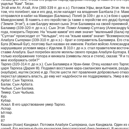
ущелье "Кам". Тиган.
Этэй или Ат, Атай, Ати (380-339 гг. до н.э.). Потомок Уфы, внук Кам-Этэя. Н
том, что погибнет, как и его дед, если нападет на владения Балбала (т.е. Ма
отправился в набег на Макидан (Балканы). Погиб (в 339 г. до н.э.) в бою с 
Македонским). В память о его геройстве (а также о геройстве его деда) булг
("Земля Этэя"), а сам Балдиу женил сына Этэя Баламира на своей приемной 
Баламир (339-320 гг. до н.э.). Сын Этэя. Помог Аламир-Султану (Александру 
года, покорить Персию. На "языке камов" его имя значит "маленький (бала) п
"Султан" происходит от "Чельдан", что на "языке камов" значит "Всемирносла
Алабуга Сыгеркан (339-310 гг. до н.э.) - брат и соправитель Баламира. Его с
Буга (Южный Буг), поэтому был назван ее именем. Разбил войско Александра Ма
нарушившее условия мира с Иделем. В 310 г. до н.э. стал правителем восточн
ставке Алабуга. Был погребен возле могилы своего предка Алабуги-Булгара.
только изображение топора и кинжала (символы леса и степи), сказав: "Я и т
мне изображать себя?"
Таргиз (320-314 гг. до н.э.). Сын Баламира и Уран-бики. Отец назвал его Тарг
царя Таргиза (Дария III). Подавил восстание кара-сакланских кыпчаков, раз
(наубури), иштяк (эсэги) и др. После шести лет правления добровольно отказа
перестал уважать власть, до ему нет надобности ее поддерживать. Умер в возра
Арбат. Сын Таргиза.
Балак. Сын Арбата.
Чыбык. Сын Балака.
Тимер. Сын Чыбыка.
Кур.
Кубар.
Аскал. В его царствование умер Таргиз.
Аспар.
Ытлар.
86
87
Кашан (Азан) Канджал. Потомок Алабуги Сыгеркана, сын Канджала. Один из
царей. Его матерью была кашанская (массагетская) бика (княжна). В молодо