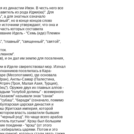
я из династии Имэн. В честь него все
авитель из рода Иджи(ка)". Для
ь", а для знатных означало
вный", но в конце концов слово
 источники утверждают, что она и
 часть которых составила
звание Идель - "Семь (иде) Племен
", "главный", "священный", "святой",
ток.
алканом".
в), и он дал им землю для поселения,
нии в Иделе свирепствовал мор. Изгнал
згнанников поселилась в Кара-
варе (Месопотамия), где основала
Иран), Англы-Самар (Палестина,
 Атряч (Троя, Малая Азия, Турция),
бец"). Оружие двух их главных алпов -
адыки "голубой долины" - всемирного
"Казаком" называли знак "санак"
 "субаш", "барадж" (означало, помимо
а булгарская царская династия и
эш (Критская империя, которой
 котором власть захватили бывшие
- "черный род". Но чаще всего арабов
"житель пустыни". Крэш был большим
е поединки - "крэш" (от этого
х избирались царями. Потом и это
ки греков), которых стали звать также