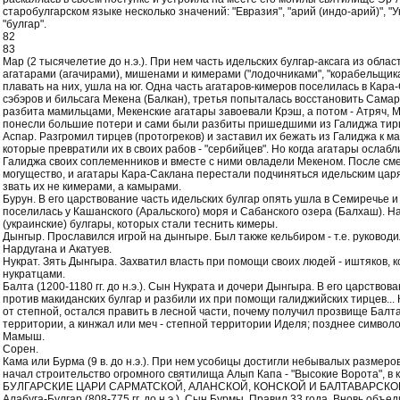
старобулгарском языке несколько значений: "Евразия", "арий (индо-арий)", "У
"булгар".
82
83
Мар (2 тысячелетие до н.э.). При нем часть идельских булгар-аксага из обл
агатарами (агачирами), мишенами и кимерами ("лодочниками", "корабельщикам
плавать на них, ушла на юг. Одна часть агатаров-кимеров поселилась в Кара-
сэбэров и бильсага Мекена (Балкан), третья попыталась восстановить Сама
разбита мамильцами, Мекенские агатары завоевали Крэш, а потом - Атряч, 
понесли большие потери и сами были разбиты пришедшими из Галиджа тир
Аспар. Разгромил тирцев (протогреков) и заставил их бежать из Галиджа к м
которые превратили их в своих рабов - "сербийцев". Но когда агатары ослабл
Галиджа своих соплеменников и вместе с ними овладели Мекеном. После сме
могущество, и агатары Кара-Саклана перестали подчиняться идельским царя
звать их не кимерами, а камырами.
Бурун. В его царствование часть идельских булгар опять ушла в Семиречье и
поселилась у Кашанского (Аральского) моря и Сабанского озера (Балхаш). Н
(украинские) булгары, которых стали теснить кимеры.
Дынгыр. Прославился игрой на дынгыре. Был также кельбиром - т.е. руково
Нардугана и Акатуев.
Нукрат. Зять Дынгыра. Захватил власть при помощи своих людей - иштяков, 
нукратцами.
Балта (1200-1180 гг. до н.э.). Сын Нукрата и дочери Дынгыра. В его царство
против макиданских булгар и разбили их при помощи галиджийских тирцев...
от степной, остался править в лесной части, почему получил прозвище Балт
территории, а кинжал или меч - степной территории Иделя; позднее символом
Мамыш.
Сорен.
Кама или Бурма (9 в. до н.э.). При нем усобицы достигли небывалых размер
начал строительство огромного святилища Алып Капа - "Высокие Ворота", в 
БУЛГАРСКИЕ ЦАРИ САРМАТСКОЙ, АЛАНСКОЙ, КОНСКОЙ И БАЛТАВАРСК
Алабуга-Булгар (808-775 гг. до н.э.). Сын Бурмы. Правил 33 года. Вновь объ