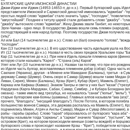
БУЛГАРСКИЕ ЦАРИ ИМЭНСКОЙ ДИНАСТИИ
Джам-Иджи или Иджик (14953-14653 гг, до н.э.). Первый булгарский царь Идел
представители Имэнской и Сарматской династий именовались "иджибак" -"пр
простых людей слово "иджибак" стало значить "царь", "господин", "повелител
"августейший". Позднее к титулу царей стали добавлять слово "джабгу" - "сла
"джабгу" вытеснило слово "иджибак". Жену Джама звали Танбит, но некоторые
Эрги-Чакчак - одно лицо. В государство Джама вошли семь племен (народов),
господствующий в нем народ булгар. Поэтому государство Джам получило на
(эль)".
Ал или Бал (14 тысячелетие до н.э.). Слово ал (бал) означало "голова", "вождь
"господин".
Кан (13 тысячелетие до н.э.). В его царствование часть идельцев ушла на Вос
Ит (12 тысячелетие до н.э.). Назвал в честь своих предков Уральские горы "Б
Кар (11 тысячелетие до н.э.). При нем в Идель пришли племена каров (финно
которую стали называть "Карел" - "Страна (эль) Каров".
Улят или Луг (10 тысячелетие до н.э.). Назван так потому, что при его рожде
из Иделя часть булгар, возглавляемых племенем дэбэр (сэбэр). Одна часть и
Саклане (Украина), другая - в Мекене или Макидане (Балканы), третья - в Су
державу Самар (Шумер). Очень скоро в Самар (Шумер) вошли также Мидан (
Ливан, Сирия), Мекен (Балканы), Крэш (Крит), Кубар (Крит), Мамиль (Египет),
Каркаш или Кафкаш (Кавказ). Знаком Тангры и света у них был "казак" ("трезу
Нардугана (Карга-Мардукан, Сабан, Самар, Симбир..,) и Кубара Бозидана (вл
океана) - также имело вид трезубца, но называлось "санак" ("копье", "вилы"). 
старые булгарские кам-бояны (шаманы). Главных алпов называли "ака (ага)",
прочего, "благодать", "несущий благодать"). После Потопа, в котором погибл
большинство воинов Самара, эта держава распалась на Мамиль (Египет), Кр
подчинялись Мекен, Атряч и Англы-Самар), Мидан и Сувар (Месопотамия), в
рабы - гарабы (арабы). Слово "гараб" образовалось от булгарскго "кара аба" 
булгары называли тогда "сарканы", а "саркан" значило "бархан", "пустыня", 
островом (Крит), на котором происходили кинеши (советы вождей) и борцовски
булгарского слова и происходит название Крэш - "Крит"), победители которы
булгарское государство распалось, и в конце концов им овладели тирцы (пред