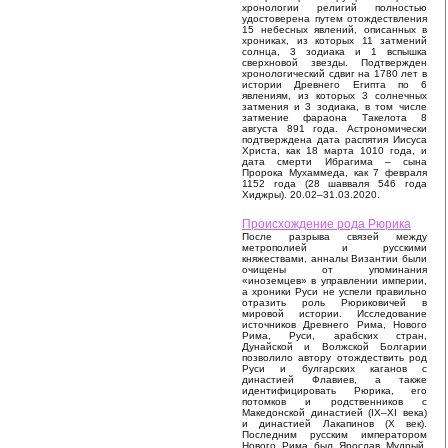
хронологии религий полностью
удостоверена путем отождествления
15 небесных явлений, описанных в
хрониках, из которых 11 затмений
солнца, 3 зодиака и 1 вспышка
сверхновой звезды. Подтвержден
хронологический сдвиг на 1780 лет в
истории Древнего Египта по 6
явлениям, из которых 3 солнечных
затмения и 3 зодиака, в том числе
затмение фараона Такелота 8
августа 891 года. Астрономически
подтверждена дата распятия Иисуса
Христа, как 18 марта 1010 года, и
дата смерти Ибрагима – сына
Пророка Мухаммеда, как 7 февраля
1152 года (28 шавваля 546 года
Хиджры). 20.02–31.03.2020.
Происхождение рода Рюрика
После разрыва связей между
метрополией и русскими
княжествами, анналы Византии были
очищены от упоминания
«иноземцев» в управлении империи,
а хроники Руси не успели правильно
отразить роль Рюриковичей в
мировой истории. Исследование
источников Древнего Рима, Нового
Рима, Руси, арабских стран,
Дунайской и Волжской Болгарии
позволило автору отождествить род
Руси и булгарских каганов с
династией Флавиев, а также
идентифицировать Рюрика, его
потомков и родственников с
Македонской династией (IX–XI века)
и династией Лакапинов (X век).
Последним русским императором
Нового Рима был Ярослав Мудрый,