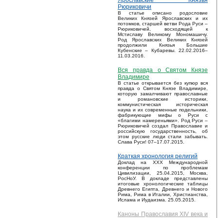
Ярославские Князья
Рюриковичи
В статье описано родословие
Великих Князей Ярославских и их
потомков, старшей ветви Рода Руси –
Рюриковичей, восходящей к
Мстиславу Великому Мономашичу.
Род Ярославских Великих Князей
продолжили Князья Большие
Кубенские – Кубаревы. 22.02.2016–
11.03.2016.
Вся правда о Святом Князе
Владимире
В статье открывается без купюр вся
правда о Святом Князе Владимире,
которую замалчивают православные
и романовские историки,
коммунистическая историческая
наука и их современные подельники,
фабрикующие мифы о Руси с
«благими намереньями». Род Руси –
Рюриковичей создал Православие и
российскую государственность, об
этом русские люди стали забывать.
Слава Руси! 07–17.07.2015.
Краткая хронология религий
Доклад на XXX Международной
конференции по проблемам
Цивилизации, 25.04.2015, Москва,
РосНоУ. В докладе представлены
итоговые хронологические таблицы
Древнего Египта, Древнего и Нового
Рима, Рима в Италии, Христианства,
Ислама и Иудаизма. 25.05.2015.
Каноны Православия XIV века и