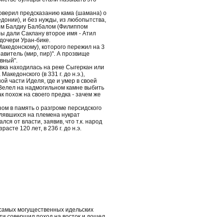
е поверил предсказанию кама (шамана) о
кедонии), и без нужды, из любопытства,
царем Балдиу Балбалом (Филиппом
ары дали Саклану второе имя - Атил
дочери Уран-бике.
Македонскому), которого пережил на 3
равитель (мир, пир)". А прозвище
вный".
тавка находилась на реке Сыгеркан или
кедонского (в 331 г. до н.э.),
ой части Иделя, где и умер в своей
 Велел на надмогильном камне выбить
ак похож на своего предка - зачем же
изом в память о разгроме персидского
делявшихся на племена нукрат
лся от власти, заявив, что т.к. народ
сте 120 лет, в 236 г. до н.э.
 самых могущественных идельских
сти совершил поход на восток и дошел