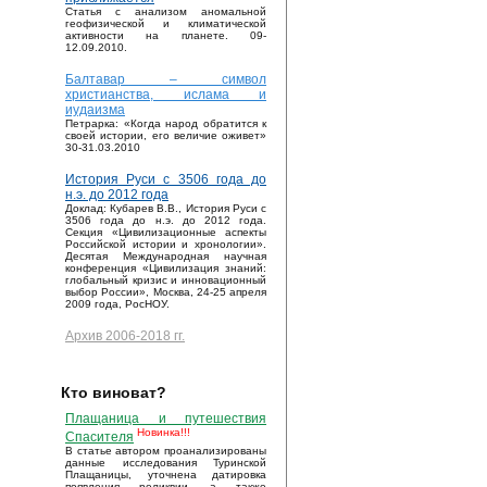
Статья с анализом аномальной
геофизической и климатической
активности на планете. 09-
12.09.2010.
Балтавар – символ
христианства, ислама и
иудаизма
Петрарка: «Когда народ обратится к
своей истории, его величие оживет»
30-31.03.2010
История Руси с 3506 года до
н.э. до 2012 года
Доклад: Кубарев В.В., История Руси с
3506 года до н.э. до 2012 года.
Секция «Цивилизационные аспекты
Российской истории и хронологии».
Десятая Международная научная
конференция «Цивилизация знаний:
глобальный кризис и инновационный
выбор России», Москва, 24-25 апреля
2009 года, РосНОУ.
Архив 2006-2018 гг.
Кто виноват?
Плащаница и путешествия
Новинка!!!
Спасителя
В статье автором проанализированы
данные исследования Туринской
Плащаницы, уточнена датировка
появления реликвии, а также