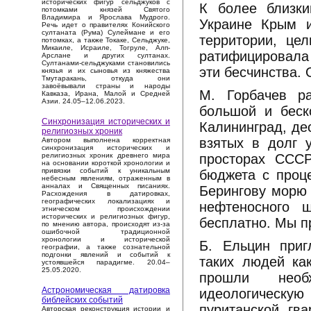
исторических фигур сельджуков с
К более близки
потомками князей Святого
Владимира и Ярослава Мудрого.
Украине Крым и
Речь идет о правителях Конийского
султаната (Рума) Сулеймане и его
территории, це
потомках, а также Токаке, Сельджуке,
Микаиле, Исраиле, Тогруле, Алп-
ратифицировала
Арслане и других султанах.
Султанами-сельджуками становились
эти бесчинства. 
князья и их сыновья из княжества
Тмутаракань, откуда они
завоёвывали страны и народы
М. Горбачев р
Кавказа, Ирана, Малой и Средней
Азии. 24.05–12.06.2023.
большой и беск
Синхронизация исторических и
Калининград, де
религиозных хроник
взятых в долг 
Автором выполнена корректная
синхронизация исторических и
просторах СССР
религиозных хроник древнего мира
на основании короткой хронологии и
привязки событий к уникальным
бюджета с проц
небесным явлениям, отраженным в
анналах и Священных писаниях.
Берингову морю 
Расхождения в датировках,
географических локализациях и
нефтеносного 
этническом происхождении
исторических и религиозных фигур,
бесплатно. Мы п
по мнению автора, происходят из-за
ошибочной традиционной
хронологии и исторической
Б. Ельцин приг
географии, а также сознательной
подгонки явлений и событий к
таких людей как
устоявшейся парадигме. 20.04–
25.05.2020.
прошли необх
Астрономическая датировка
идеологическу
библейских событий
пуританской гв
Авторская реконструкция истории и