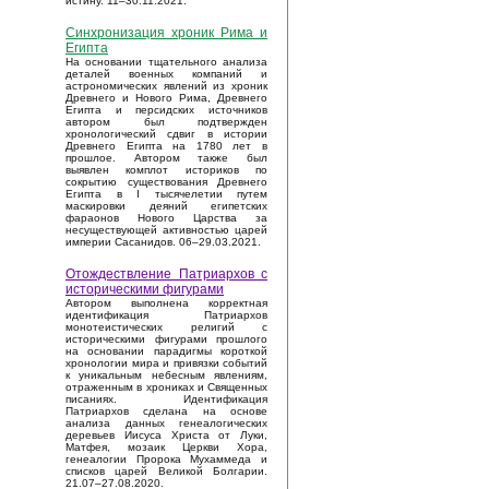
истину. 11–30.11.2021.
Синхронизация хроник Рима и
Египта
На основании тщательного анализа
деталей военных компаний и
астрономических явлений из хроник
Древнего и Нового Рима, Древнего
Египта и персидских источников
автором был подтвержден
хронологический сдвиг в истории
Древнего Египта на 1780 лет в
прошлое. Автором также был
выявлен комплот историков по
сокрытию существования Древнего
Египта в I тысячелетии путем
маскировки деяний египетских
фараонов Нового Царства за
несуществующей активностью царей
империи Сасанидов. 06–29.03.2021.
Отождествление Патриархов с
историческими фигурами
Автором выполнена корректная
идентификация Патриархов
монотеистических религий с
историческими фигурами прошлого
на основании парадигмы короткой
хронологии мира и привязки событий
к уникальным небесным явлениям,
отраженным в хрониках и Священных
писаниях. Идентификация
Патриархов сделана на основе
анализа данных генеалогических
деревьев Иисуса Христа от Луки,
Матфея, мозаик Церкви Хора,
генеалогии Пророка Мухаммеда и
списков царей Великой Болгарии.
21.07–27.08.2020.