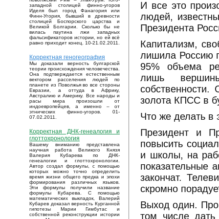
И все это произ
западной столицей финно-угоров
Иделя был город Фанагория или
людей, известны
Финн-Угория, бывший в древности
столицей Боспорского царства и
Президента Росс
Великой Болгарии. Сколько бы не
вилась паутина лжи западных
фальсификаторов истории, но ей всё
Капитализм, сво
равно приходит конец. 10-21.02.2011.
лишила Россию п
Корректная геногеография
Мы доказали верность булгарской
95% объема реа
теории происхождения человечества.
Она подтверждается естественным
лишь вершин
вектором расселения людей по
планете из Поволжья во все стороны
собственности. 
Евразии, а оттуда в Африку,
Австралию и Америку. Все народы и
золота КПСС в б
расы мира произошли от
индоевропейцев, а именно – от
этнических финно-угоров. 01-
Что же делать в 
07.02.2011.
Президент и Пр
Корректная ДНК-генеалогия и
глоттохронология
повысить социал
Вашему вниманию представлена
научная работа Великого Князя
и школы, на раб
Валерия Кубарева по ДНК-
генеалогии и глоттохронологии.
показательные а
Автор создал формулы, с помощью
которых можно точно определить
закончат. Телев
время жизни общего предка и эпохи
формирования различных языков.
скромно порадуе
Эти формулы получили название
формулы Кубарева. С помощью
математических выкладок, Валерий
Выход один. Про
Кубарев доказал верность Курганной
гипотезы Марии Гимбутас и
том числе дать
собственной реконструкции истории