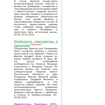
В статье автором осуществлен
ретроспективный анализ событий и
процессов, приведших к оскудению и
трансформации канонов православия
и святоотеческой традиции русского
христианства. Запреты и упование на
добрые намерения оппортунистов
внутри тела церкви привели к
закономерному искажению учения. В
результате православная церковь
стала уязвимой перед давлением
лжи и обмана Люцифера и
перестала быть источником жизни.
30.09–25.11.2022.
Особенности христианства в
Новинка!!!
Каппадокии
Обыденным фактом для Каппадокии
было соседство мужских и женских
монастырей и их общение. Сюжеты и
фрески церквей были созданы не
ранее первой четверти XI века. До
нас дошли изоморфные
изображения Св. Георгия, Феодора
Стратилата и Феодора Тирона. По
мнению автора Св. Георгий стал
собирательным образом Святых
Константина Великого и двух
Феодоров. Фреска Змеиной церкви
изображает Онуфрия Великого в
образе гермафродита, о чем
пытается забыть церковь. На лицо
целенаправленное искажение
христианством Святого Предания,
ведомого Святым Духом, и движение
в сторону от первоисточников. 05–
28.08.2022.
Императоры Лакапины (920–