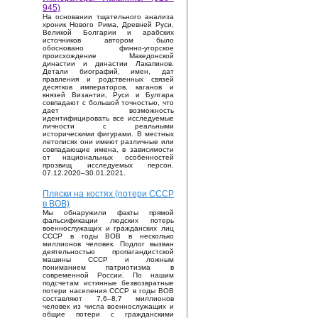
945)
На основании тщательного анализа
хроник Нового Рима, Древней Руси,
Великой Болгарии и арабских
источников автором было
обосновано финно-угорское
происхождение Македонской
династии и династии Лакапинов.
Детали биографий, имен, дат
правления и родственных связей
десятков императоров, каганов и
князей Византии, Руси и Булгара
совпадают с большой точностью, что
дает возможность
идентифицировать все исследуемые
личности с реальными
историческими фигурами. В местных
летописях они имеют различные или
совпадающие имена, в зависимости
от национальных особенностей
прозвищ исследуемых персон.
07.12.2020–30.01.2021.
Пляски на костях (потери СССР
в ВОВ)
Мы обнаружили факты прямой
фальсификации людских потерь
военнослужащих и гражданских лиц
СССР в годы ВОВ в несколько
миллионов человек. Подлог вызван
деятельностью пропагандистской
машины СССР и ложным
пониманием патриотизма в
современной России. По нашим
подсчетам истинные безвозвратные
потери населения СССР в годы ВОВ
составляют 7,6–8,7 миллионов
человек из числа военнослужащих и
общие потери с гражданскими