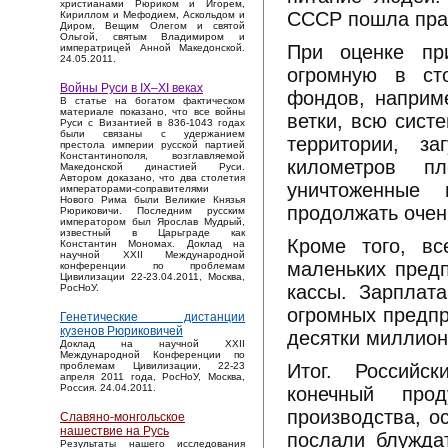
христианами Рюриком и Игорем,
СССР пошла пра
Кириллом и Мефодием, Аскольдом и
Диром, Вещим Олегом и святой
Ольгой, святым Владимиром и
При оценке пр
императрицей Анной Македонской.
24.05.2011.
огромную в ст
Войны Руси в IX–XI веках
фондов, наприм
В статье на богатом фактическом
материале показано, что все войны
ветки, всю сист
Руси с Византией в 836-1043 годах
были связаны с удержанием
территории, з
престола империи русской партией
Константинополя, возглавляемой
километров пл
Македонской династией Руси.
Автором доказано, что два столетия
уничтоженные
императорами-соправителями
Нового Рима были Великие Князья
продолжать очен
Рюриковичи. Последним русским
императором был Ярослав Мудрый,
известный в Царьграде как
Кроме того, вс
Константин Мономах. Доклад на
научной XXII Международной
маленьких предп
конференции по проблемам
Цивилизации 22-23.04.2011, Москва,
кассы. Зарплата
РосНоУ.
огромных предпр
Генетические дистанции
кузенов Рюриковичей
десятки миллион
Доклад на научной XXII
Международной Конференции по
Итог. Российс
проблемам Цивилизации, 22-23
апреля 2011 года, РосНоУ, Москва,
Россия. 24.04.2011.
конечный про
производства, о
Славяно-монгольское
нашествие на Русь
послали блужда
Результаты нашего исследования