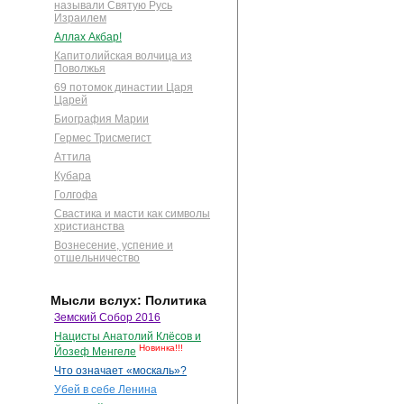
называли Святую Русь
Израилем
Аллах Акбар!
Капитолийская волчица из
Поволжья
69 потомок династии Царя
Царей
Биография Марии
Гермес Трисмегист
Аттила
Кубара
Голгофа
Свастика и масти как символы
христианства
Вознесение, успение и
отшельничество
Мысли вслух: Политика
Земский Собор 2016
Нацисты Анатолий Клёсов и
Новинка!!!
Йозеф Менгеле
Что означает «москаль»?
Убей в себе Ленина