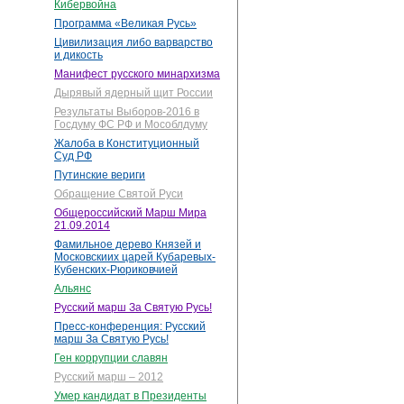
Кибервойна
Программа «Великая Русь»
Цивилизация либо варварство
и дикость
Манифест русского минархизма
Дырявый ядерный щит России
Результаты Выборов-2016 в
Госдуму ФС РФ и Мособлдуму
Жалоба в Конституционный
Суд РФ
Путинские вериги
Обращение Святой Руси
Общероссийский Марш Мира
21.09.2014
Фамильное дерево Князей и
Московскиих царей Кубаревых-
Кубенских-Рюриковчией
Альянс
Русский марш За Святую Русь!
Пресс-конференция: Русский
марш За Святую Русь!
Ген коррупции славян
Русский марш – 2012
Умер кандидат в Президенты