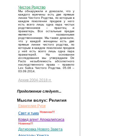
Чистое Родство
Мы обнаружили и доказали, что у
каждого мужчины есть две прямые
линии Чистого Родства, по которым в
каждом поколении предков у него
есть всего лишь одна пара чистых
родственников – праотец и
праматерь. Все остальные предки
являются названными
родственниками. Мы также доказали,
что у каждой женщины есть две
прямые линии чистого родства, по
которым в каждом поколении предков
у неё есть всего лишь одна пара
праматерей. На основании
исследования мы утверждаем De
Facto незыблемость абсолютного
наследственного права – правило
Lex Salica Чистого Родства. 05.08 –
03.09.2014.
Архив 2004-2018 гг.
Продолжение следует...
Мысли вслух: Религия
Евангелие Руси
Новинка!!!
Свет и тьма
Ковид агент Апокалипсиса
Новинка!!!
Датировка Нового Завета
Апостолы Христа