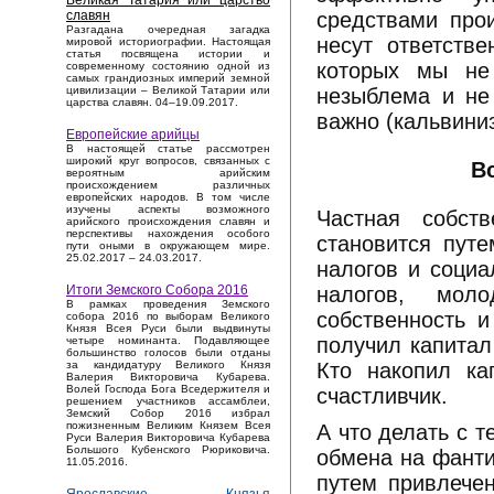
Великая Татария или царство
средствами прои
славян
Разгадана очередная загадка
несут ответстве
мировой историографии. Настоящая
статья посвящена истории и
которых мы не
современному состоянию одной из
самых грандиозных империй земной
незыблема и не
цивилизации – Великой Татарии или
царства славян. 04–19.09.2017.
важно (кальвини
Европейские арийцы
В настоящей статье рассмотрен
широкий круг вопросов, связанных с
В
вероятным арийским
происхождением различных
европейских народов. В том числе
изучены аспекты возможного
Частная собст
арийского происхождения славян и
перспективы нахождения особого
становится пут
пути оными в окружающем мире.
25.02.2017 – 24.03.2017.
налогов и социа
налогов, мол
Итоги Земского Собора 2016
В рамках проведения Земского
собственность и
собора 2016 по выборам Великого
Князя Всея Руси были выдвинуты
получил капитал
четыре номинанта. Подавляющее
большинство голосов были отданы
Кто накопил ка
за кандидатуру Великого Князя
Валерия Викторовича Кубарева.
Волей Господа Бога Вседержителя и
счастливчик.
решением участников ассамблеи,
Земский Собор 2016 избрал
пожизненным Великим Князем Всея
А что делать с т
Руси Валерия Викторовича Кубарева
Большого Кубенского Рюриковича.
обмена на фанти
11.05.2016.
путем привлече