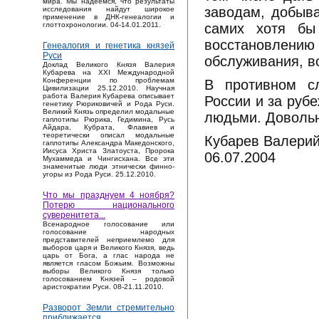
мира. Мы надеемся, что результаты
заводам, добыв
исследования найдут широкое
применение в ДНК-генеалогии и
самих хотя бы 
глоттохронологии. 04-14.01.2011.
восстановлению 
Генеалогия и генетика князей
Руси
обслуживания, во
Доклад Великого Князя Валерия
Кубарева на XXI Международной
Конференции по проблемам
В противном сл
Цивилизации 25.12.2010. Научная
работа Валерия Кубарева описывает
России и за рубе
генетику Рюриковичей и Рода Руси.
Великий Князь определил модальные
людьми. Довольн
гаплотипы Рюрика, Гедимина, Русь
Айдара, Кубрата, Флавиев и
теоретически описал модальные
Кубарев Валери
гаплотипы Александра Македонского,
Иисуса Христа Златоуста, Пророка
06.07.2004
Мухаммеда и Чингисхана. Все эти
знаменитые люди этнически финно-
угоры из Рода Руси. 25.12.2010.
Что мы празднуем 4 ноября?
Потерю национального
суверенитета...
Bсенародное голосование или
голосование народных
представителей неприемлемо для
выборов царя и Великого Князя, ведь
царь от Бога, а глас народа не
является гласом Божьим. Возможны
выборы Великого Князя только
голосованием Князей – родовой
аристократии Руси. 08-21.11.2010.
Разворот Земли стремительно
приближается