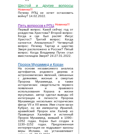
Шестой и другие вопросы
Новинка!!!
Почему РПЦ не хочет остановить
войну? 14.02.2022.
Новинка!!!
Пять вопросов к РПЦ
Первый вопрос: Какой сейчас год от
рождества Христова? Второй вопрос:
Когда и где был распят Иисус
Христос? Третий вопрос: Когда
начнется Апокалипсис? Четвертый
вопрос: Почему Тартар и царство
Зверя расположено в России? Пятый
вопрос: Когда Владимир Путин стал
вместилищем Зверя? 24-27.01.2022.
Пророк Мухаммед и Коран
На основе независимого анализа
артефактов, родового дерева и
астрономических явлений, связанных
с деяниями, жизнью и смертью
Пророка Мухаммеда, а также
исторических свидетельств первого
появления и правового
использования Корана в жизни
мусульман, автор сделал выводы об
интеграции в личности Пророка
Мухаммеда нескольких исторических
фигур VII и XII веков. Ими стали каган
Кубрат, он же император Ираклий,
аравийский Пророк или Халиф из
Праведных Халифов и истинный
Пророк Мухаммед, живший в 1090–
1052 годах. Коран был создан в
1130–1152 годах. Предложенная
интерпретация не подрывает каноны
веры Ислама, но устанавливает