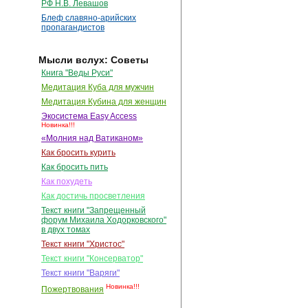
РФ Н.В. Левашов
Блеф славяно-арийских
пропагандистов
Мысли вслух: Советы
Книга "Веды Руси"
Медитация Куба для мужчин
Медитация Кубина для женщин
Экосистема Easy Access
Новинка!!!
«Молния над Ватиканом»
Как бросить курить
Как бросить пить
Как похудеть
Как достичь просветления
Текст книги "Запрещенный
форум Михаила Ходорковского"
в двух томах
Текст книги "Христос"
Текст книги "Консерватор"
Текст книги "Варяги"
Новинка!!!
Пожертвования