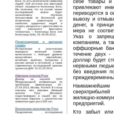
себе товары и 
Бога, то есть религиозной символики
людей. Сей источник или квантовый
привлекают инв
объект называется Колесница Бога.
Мы полагаем, что на основе наших
переводятся в о
исследований, можно будет
организовать обучение
вывозу и отмыва
путешествиям по Вселенной для
космических навигаторов из
денег, в принц
наиболее одаренных людей и
создать звездолеты с двигателями по
типу описанного квантового
мера не соотве
генератора – Колесницы Бога или
Колесницы Куба. 25–30.08.2013.
Указ о запре
компаниям, а т
Происхождение и миграция
славян
оффшорные банк
Исторические и генетические
маршруты миграций славян,
течение двух - 
вычисленные с помощью древних
византийских, европейских,
доллар будет ст
китайских, арабских, булгарских и
русских хроник и летописей, а также
нервными людьми
современных исследований мужских
хромосом ДНК. 01-21.05.2013.
без введения п
Империи кузенов Руси
преждевременны
Доклад на научной XXVI
Международной конференции по
Наиважнейшим 
проблемам Цивилизации 26–
27.04.2013, Москва, РосНоУ. В статье
сверхприбылей 
описаны пять мировых Империй
кузенов Руси (Великих),
существовавших в нашей эре на
жилищно-коммун
просторах Евразии, с цикличностью
появления один раз в 300 лет.
предприятий.
Венгерское королевство Руси
Кто забыл или
Продолжение исследования