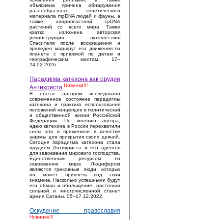
объяснена причина обнаружения
разнообразного генетического
материала mpDNA людей и фауны, а
также хлоропластной cpDNA
растений со всего мира. Также
кратко изложена авторская
реконструкция путешествия
Спасителя после воскрешения и
приведен маршрут его движения по
планете с привязкой по датам и
географическим местам. 17–
24.02.2026.
Парадигма катехона как орудие
Новинка!!!
Антихриста
В статье автором исследовано
современное состояние парадигмы
катехона и практика использования
положений концепции в политической
и общественной жизни Российской
Федерации. По мнению автора,
идею катехона в России перехватили
силы зла и применили в качестве
ширмы для прикрытия своих деяний.
Сегодня парадигма катехона стала
орудием Антихриста и его адептов
для завоевания мирового господства.
Единственным ресурсом по
завоеванию мира Люцифером
являются греховные люди, которых
он может привлечь под свои
знамена. Насколько успешными будут
его обман и обольщение, настолько
сильной и многочисленной станет
армия Сатаны. 05–17.12.2022.
Оскудение православия
Новинка!!!