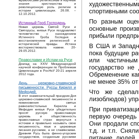
мракобесами религиозные и научные
художественным
знания христианства и
революционную роль религии в
спортивными соо
истории цивилизации. 26.08. –
12.10.2012.
По разным оцен
Истинный Гроб Господень
основные произ
Новая церковь Святой Руси и
Святорусы, князья Руси поздравляют
человечество с нахождением
прибыли предпри
Истинного Гроба Господня и
восстановлением религиозной и
исторической правды. Истина
В США и Западно
восторжествовала навеки. 20-
29.05.2012.
пока будущие ра
или частичным
Православие и Ислам на Руси
Доклад на XXIV Международной
государство не 
научной конференции по Проблемам
Цивилизации в РосНоУ 20-21 апреля
Обременение кап
2012 года.
не менее 35% от
День церковно-славянской
письменности. Руссы Кирилл и
Что же сделал
Мефодий.
В этот знаменательный праздник Дня
лизоблюдов) уп
церковно-славянской письменности и
поминовения святых
равноапостольных Кирилла и
При приватизаци
Мефодия князья Руси убедительно
просят русскую православную
первую очередь 
церковь и общественность
православных стран вернуться к
Они продали спо
истокам и правильно называть свою
письменность, язык и церковные
т.д. и т.п. Снял
писания русскими, а не славянскими.
Древняя Русь была финно-угорским
питание людей.
государством, созданным русскими