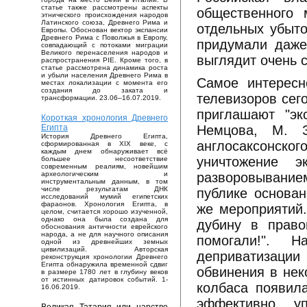
статье также рассмотрены аспекты
общественного 
этнического происхождения народов
Латинского союза, Древнего Рима и
отдельных убыто
Европы. Обоснован вектор экспансии
Древнего Рима с Поволжья в Европу,
придумали даже
совпадающий с потоками миграции
Великого перенаселения народов и
выглядит очень 
распространения PIE. Кроме того, в
статье рассмотрена динамика роста
и убыли населения Древнего Рима в
Самое интересн
местах локализации с момента его
создания до заката и
телевизоров сег
трансформации. 23.06–16.07.2019.
приглашают "эк
Короткая хронология Древнего
Немцова, М. З
Египта
История Древнего Египта,
англосаксонск
сформированная в XIX веке, с
каждым днем обнаруживает всё
уничтожение 
большее несоответствие
современным реалиям, новейшим
разворовывани
археологическим и
инструментальным данным, в том
числе результатам ДНК
публике основан
исследований мумий египетских
фараонов. Хронология Египта, в
же мероприятий.
целом, считается хорошо изученной,
однако она была создана для
дубину в право
обоснования античности еврейского
народа, а не для научного описания
помогали!". 
одной из древнейших земных
цивилизаций. Авторская
деприватизации
реконструкция хронологии Древнего
Египта обнаружила временной сдвиг
обвинения в нек
в размере 1780 лет в глубину веков
от истинных датировок событий. 1-
колбаса появила
16.06.2019.
эффективно уп