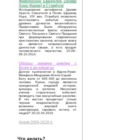
Живописное Евангелие Церкви
Хора (Карие) в Стамбуле
Исследование артефактов Церкви
Христа Спасителя в Полях (Церковь
Хора, XIV век, Стамбул) позволило
восстановить забытые нюансы
древних догматов византийского
Православия. Были обнаружены
многочисленные факты искажения
Святого Писания и Святого Предания
при формировании современных
христианских канонов, которые вовсе
не являются неприкосновенной
данностью свыше, а есть продукт
человеческого творчества. 15.09–
08.10.2014.
Образы древних римлян с
Волги в артефактах
Долгие тысячелетия в Иделе-Риме-
Мемфисе-Мицраиме-Итиле-Сарай-
Бату жили от 600 000 до миллиона
человек. Руины города являются
грандиозной кладовой истории,
культуры и религии. Масонские
ученые старательно избегают
проводить там масштабные раскопки.
В тех местах процветает только
черные кладоискатели. Доколе
возможно мировой элите
самозванцев скрывать истину от
людей? 20-22.04.2010.
Архив 2004-2018 гг.
Что делать?