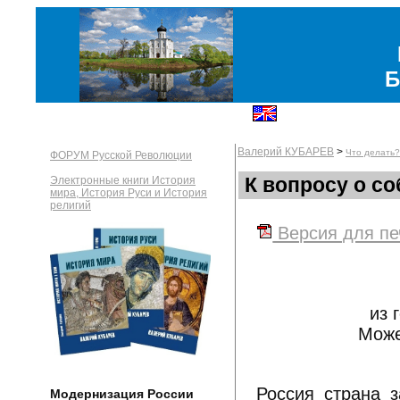
Б
Валерий КУБАРЕВ
>
Что делать?
ФОРУМ Русской Революции
К вопросу о с
Электронные книги История
мира, История Руси и История
религий
Версия для печ
из 
Може
Россия страна з
Модернизация России