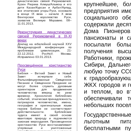
династических связей Рюриковичей.
крупнейшее, бо
Кузен Рюрика Алмуш/Альмош и его
дети Казан/Курсан и Арбат/Арпад,
предприятия име
все этнические угоры Руси, основали
в конце IX века – начале X века
социального об
Венгерское королевство Руси,
захватив Великую Моравию. 08–
содержали десят
11.01.2013.
Дома Пионеров
Реконструкция династических
связей Рюриковичей в IX-XI
пансионаты и с
веках
посылали боль
Доклад на юбилейной научной XXV
Международной конференции по
получения выс
проблемам цивилизации, 21-
22.12.2012, РосНоУ, Москва.
Работники, прож
Исправлено 03.01.2013.
Сибири, Дальнег
Просвещённое христианство
Руси
любую точку ССС
Библия – Ветхий Завет и Новый
к градообразую
Завет исчерпали себя.
Фальсифицированные Священное
Писание и Священное Предание не
ЖКХ городов и г
могут более служить духовным
ориентиром для продвижения
и теплом, во в
человечества вперед по реке
времени. Хронология библейских
обеспечивали 
событий, этническая принадлежность
патриархов человечества, имена,
небольших посел
география и оригинальные языки
героев Библии не соответствуют
действительности. Библейские
Государственны
чудеса имеют в своей основе
квантовую природу и подчиняются
льготным пит
законам мироздания. Просвещенное
христианство Руси восстанавливает
бесплатными п
утерянные и уничтоженные