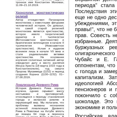
тронное имя Константин Мономах.
периода" стала
11.09–21.10.2019.
Последствия эт
Хронология монотеистических
еще не одно дес
религий
Автор отождествил Патриархов
убеждениями, эт
монотеизма с известными фигурами
человеческой истории. Он доказал,
правы!", что не 
что самой старой религией
монотеизма является христианство,
прав. Совесть н
которое имело теоретический
характер в I тысячелетии
избранные. Деят
(Ветхозаветное христианство) и
практическое воплощение в начале II
тысячелетия (Новозаветное
буржуазных ре
христианство). Ислам и иудаизм
возникли лишь в начале VII века и
олигархическог
стали радикальными ветвями
христианства. На основании
Чубайс и Е. Г
изучения солнечных затмений автор
определил дату и место распятия
оппонентам, что
Иисуса Христа (18 марта 1010 года в
Константинополе), год смерти
с голода и заме
Пророка Мухаммеда (1152) и период
создания Корана (1130–1152). 01–
капитализм. За
27.08.2019.
идеологией Абс
Локализация Древнего Рима
пенсионеров и г
История Древнего Рима хорошо
изучена, однако скрывает массу
покончило с со
нестыковок и противоречий,
относящихся к периоду становления
города и экспансии римлян в
шоколаде. Это 
окружающий мир. Мы полагаем, что
проблемы вызваны незнанием
экономике и пол
истинной локализации Древнего
Рима в Поволжье на Ахтубе вплоть
до пожара 64 года и переноса
Российская вл
города на место Вейи в Италии. В