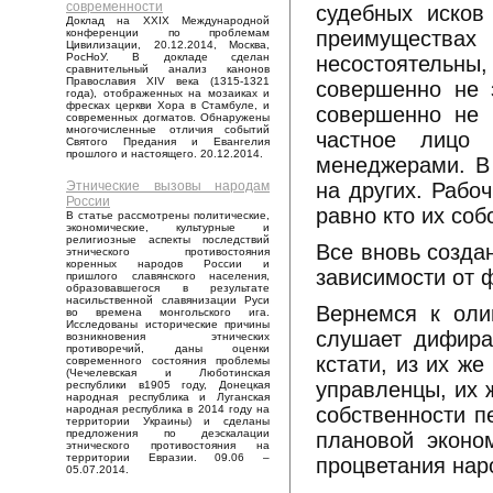
современности
судебных исков
Доклад на XXIX Международной
преимущества
конференции по проблемам
Цивилизации, 20.12.2014, Москва,
РосНоУ. В докладе сделан
несостоятельн
сравнительный анализ канонов
Православия XIV века (1315-1321
совершенно не 
года), отображенных на мозаиках и
фресках церкви Хора в Стамбуле, и
совершенно не 
современных догматов. Обнаружены
многочисленные отличия событий
частное лицо 
Святого Предания и Евангелия
прошлого и настоящего. 20.12.2014.
менеджерами. В 
на других. Рабо
Этнические вызовы народам
России
равно кто их соб
В статье рассмотрены политические,
экономические, культурные и
религиозные аспекты последствий
Все вновь созда
этнического противостояния
коренных народов России и
зависимости от 
пришлого славянского населения,
образовавшегося в результате
насильственной славянизации Руси
Вернемся к оли
во времена монгольского ига.
Исследованы исторические причины
слушает дифира
возникновения этнических
противоречий, даны оценки
кстати, из их ж
современного состояния проблемы
(Чечелевская и Люботинская
управленцы, их 
республики в1905 году, Донецкая
народная республика и Луганская
собственности п
народная республика в 2014 году на
территории Украины) и сделаны
предложения по деэскалации
плановой эконом
этнического противостояния на
территории Евразии. 09.06 –
процветания нар
05.07.2014.