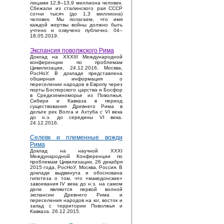
лицами 12,8–13,9 миллиона человек.
Сбежали из сталинского рая СССР
сотни тысяч (до 1,3 миллиона)
человек. Мы полагаем, что имя
каждой жертвы войны должно быть
учтено и озвучено публично. 04–
18.05.2019.
Экспансия поволжского Рима
Доклад на XXXIII Международной
конференции по проблемам
Цивилизации, 24.12.2016, Москва,
РосНоУ. В докладе представлена
обширная информация о
переселении народов в Европу через
порты Боспорского царства и Босфор
в Средиземноморье из Поволжья,
Сибири и Кавказа в период
существования Древнего Рима в
дельте рек Волга и Ахтуба с VI века
до н.э. до середины VI века.
24.12.2016.
Селевк и племенные вожди
Рима
Доклад на научной XXXI
Международной Конференции по
проблемам Цивилизации, 26 декабря
2015 года, РосНоУ, Москва, Россия. В
докладе выдвинута и обоснована
гипотеза о том, что «македонские»
завоевания IV века до н.э. на самом
деле являются первой волной
экспансии Древнего Рима и
переселения народов на юг, восток и
запад с территории Поволжья и
Кавказа. 26.12.2015.