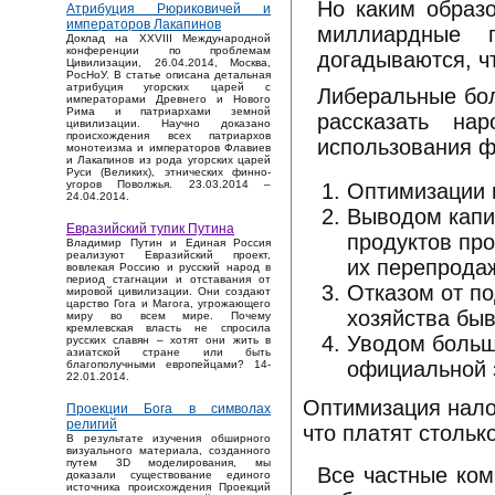
Но каким образ
Атрибуция Рюриковичей и
императоров Лакапинов
миллиардные 
Доклад на XXVIII Международной
конференции по проблемам
догадываются, ч
Цивилизации, 26.04.2014, Москва,
РосНоУ. В статье описана детальная
атрибуция угорских царей с
Либеральные бо
императорами Древнего и Нового
Рима и патриархами земной
рассказать на
цивилизации. Научно доказано
происхождения всех патриархов
использования ф
монотеизма и императоров Флавиев
и Лакапинов из рода угорских царей
Руси (Великих), этнических финно-
угоров Поволжья. 23.03.2014 –
Оптимизации 
24.04.2014.
Выводом капи
Евразийский тупик Путина
продуктов пр
Владимир Путин и Единая Россия
реализуют Евразийский проект,
их перепрода
вовлекая Россию и русский народ в
период стагнации и отставания от
Отказом от п
мировой цивилизации. Они создают
царство Гога и Магога, угрожающего
хозяйства бы
миру во всем мире. Почему
кремлевская власть не спросила
Уводом больше
русских славян – хотят они жить в
азиатской стране или быть
официальной 
благополучными европейцами? 14-
22.01.2014.
Оптимизация нало
Проекции Бога в символах
религий
что платят столько
В результате изучения обширного
визуального материала, созданного
путем 3D моделирования, мы
Все частные ком
доказали существование единого
источника происхождения Проекций