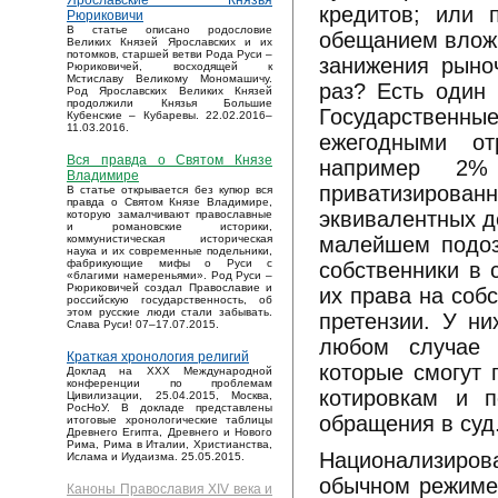
Ярославские Князья
кредитов; или 
Рюриковичи
В статье описано родословие
обещанием вложи
Великих Князей Ярославских и их
потомков, старшей ветви Рода Руси –
занижения рыноч
Рюриковичей, восходящей к
Мстиславу Великому Мономашичу.
раз? Есть один 
Род Ярославских Великих Князей
продолжили Князья Большие
Государственные
Кубенские – Кубаревы. 22.02.2016–
11.03.2016.
ежегодными от
Вся правда о Святом Князе
например 2
Владимире
приватизирован
В статье открывается без купюр вся
правда о Святом Князе Владимире,
эквивалентных д
которую замалчивают православные
и романовские историки,
малейшем подоз
коммунистическая историческая
наука и их современные подельники,
фабрикующие мифы о Руси с
собственники в 
«благими намереньями». Род Руси –
Рюриковичей создал Православие и
их права на соб
российскую государственность, об
этом русские люди стали забывать.
претензии. У ни
Слава Руси! 07–17.07.2015.
любом случае с
Краткая хронология религий
которые смогут 
Доклад на XXX Международной
конференции по проблемам
котировкам и п
Цивилизации, 25.04.2015, Москва,
РосНоУ. В докладе представлены
обращения в суд
итоговые хронологические таблицы
Древнего Египта, Древнего и Нового
Рима, Рима в Италии, Христианства,
Национализиро
Ислама и Иудаизма. 25.05.2015.
обычном режиме 
Каноны Православия XIV века и