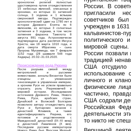
хронологии религий полностью
России. В совет
удостоверена путем отождествления
15 небесных явлений, описанных в
пригласили не
хрониках, из которых 11 затмений
солнца, 3 зодиака и 1 вспышка
советчиков был
сверхновой звезды. Подтвержден
хронологический сдвиг на 1780 лет в
учрежден в 1631
истории Древнего Египта по 6
явлениям, из которых 3 солнечных
затмения и 3 зодиака, в том числе
кальвинистов-п
затмение фараона Такелота 8
августа 891 года. Астрономически
политического 
подтверждена дата распятия Иисуса
Христа, как 18 марта 1010 года, и
мировой сцены. 
дата смерти Ибрагима – сына
Пророка Мухаммеда, как 7 февраля
России позвали 
1152 года (28 шавваля 546 года
Хиджры). 20.02–31.03.2020.
традицией ненав
США отсудило 
Происхождение рода Рюрика
После разрыва связей между
использование 
метрополией и русскими
княжествами, анналы Византии были
личного и клано
очищены от упоминания
«иноземцев» в управлении империи,
физические лица
а хроники Руси не успели правильно
отразить роль Рюриковичей в
мировой истории. Исследование
частично, правд
источников Древнего Рима, Нового
Рима, Руси, арабских стран,
США содрали ден
Дунайской и Волжской Болгарии
позволило автору отождествить род
Российская Фед
Руси и булгарских каганов с
династией Флавиев, а также
деятельности эт
идентифицировать Рюрика, его
потомков и родственников с
то никто не спеш
Македонской династией (IX–XI века)
и династией Лакапинов (X век).
Последним русским императором
Вершиной деятел
Нового Рима был Ярослав Мудрый,