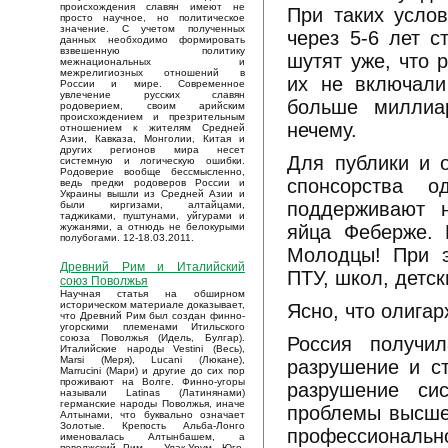
происхождения славян имеют не
При таких усло
просто научное, но политическое
значение. С учетом полученных
через 5-6 лет 
данных необходимо формировать
взвешенную политику
шутят уже, что 
межнациональных и
межрелигиозных отношений в
их не включали
России и мире. Современное
увлечение русских славян
больше миллиа
родоверием, своим арийским
происхождением и презрительным
нечему.
отношением к жителям Средней
Азии, Кавказа, Монголии, Китая и
других регионов мира несет
Для публики и 
системную и логическую ошибки.
Родоверие вообще бессмысленно,
спонсорства о
ведь предки родоверов России и
Украины вышли из Средней Азии и
поддерживают н
были киргизами, алтайцами,
таджиками, пуштунами, уйгурами и
яйца Феберже. 
жужанями, а отнюдь не белокурыми
полубогами. 12-18.03.2011.
Молодцы! При э
Древний Рим и Италийский
ПТУ, школ, детск
союз Поволжья
Научная статья на обширном
историческом материале доказывает,
Ясно, что олигар
что Древний Рим был создан финно-
угорскими племенами Итильского
союза Поволжья (Идель, Булгар).
Россия получи
Италийские народы Vestini (Весь),
Marsi (Меря), Lucani (Люкане),
разрушение и ст
Marrucini (Мари) и другие до сих пор
проживают на Волге. Финно-угоры
разрушение сис
называли Latinas (Латинянами)
германские народы Поволжья, иначе
проблемы высшей
Алтынами, что буквально означает
Золотые. Крепость Альба-Лонго
профессионально
именовалась Алтынбашем, а
поволжский Рим – Улак-Урум. Юго-