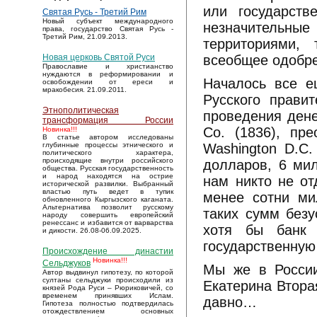
или государств
Святая Русь - Третий Рим
Новый субъект международного
незначительны
права, государство Святая Русь -
Третий Рим, 21.09.2013.
территориями,
всеобщее одобр
Новая церковь Святой Руси
Православие и христианство
нуждаются в реформировании и
Началось все е
освобождении от ереси и
мракобесия. 21.09.2011.
Русского прави
Этнополитическая
проведения дене
трансформация России
Co. (1836), пре
Новинка!!!
В статье автором исследованы
Washington D.C
глубинные процессы этнического и
политического характера,
происходящие внутри российского
долларов, 6 мил
общества. Русская государственность
и народ находятся на острие
нам никто не от
исторической развилки. Выбранный
властью путь ведет в тупик
менее сотни ми
обновленного Кыргызского каганата.
Альтернатива позволит русскому
таких сумм безу
народу совершить европейский
ренессанс и избавится от варварства
хотя бы банк 
и дикости. 26.08-06.09.2025.
государственную
Происхождение династии
Новинка!!!
Сельджуков
Мы же в России
Автор выдвинул гипотезу, по которой
султаны сельджуки происходили из
Екатерина Вторая
князей Рода Руси – Рюриковичей, со
временем принявших Ислам.
давно…
Гипотеза полностью подтвердилась
отождествлением основных