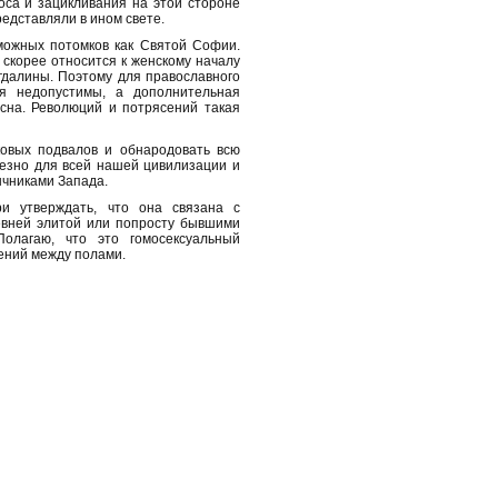
оса и зацикливания на этой стороне
едставляли в ином свете.
ожных потомков как Святой Софии.
 скорее относится к женскому началу
гдалины. Поэтому для православного
я недопустимы, а дополнительная
сна. Революций и потрясений такая
ковых подвалов и обнародовать всю
езно для всей нашей цивилизации и
ычниками Запада.
и утверждать, что она связана с
евней элитой или попросту бывшими
Полагаю, что это гомосексуальный
ений между полами.