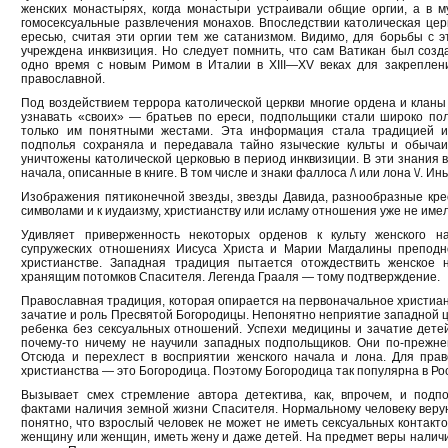
женских монастырях, когда монастыри устраивали общие оргии, а в 
гомосексуальные развлечения монахов. Впоследствии католическая церк
ересью, считая эти оргии тем же сатанизмом. Видимо, для борьбы с 
учреждена инквизиция. Но следует помнить, что сам Ватикан был созда
одно время с новым Римом в Италии в XIII—XV веках для закреплен
православной.
Под воздействием террора католической церкви многие ордена и кланы
узнавать «своих» — братьев по ереси, подпольщики стали широко по
только им понятными жестами. Эта информация стала традицией и
подполья сохраняла и передавала тайно языческие культы и обычаи
уничтожены католической церковью в период инквизиции. В эти знания 
начала, описанные в книге. В том числе и знаки фаллоса /\ или лона \/. Ин
Изображения пятиконечной звезды, звезды Давида, разнообразные кре
символами и к иудаизму, христианству или исламу отношения уже не имел
Удивляет приверженность некоторых орденов к культу женского н
супружеских отношениях Иисуса Христа и Марии Магдалины преподно
христианстве. Западная традиция пытается отождествить женское
хранящим потомков Спасителя. Легенда Грааля — тому подтверждение.
Православная традиция, которая опирается на первоначальное христиан
зачатие и роль Пресвятой Богородицы. Непонятно неприятие западной 
ребенка без сексуальных отношений. Успехи медицины и зачатие детей
почему-то ничему не научили западных подпольщиков. Они по-прежнем
Отсюда и перехлест в восприятии женского начала и лона. Для прав
христианства — это Богородица. Поэтому Богородица так популярна в Рос
Вызывает смех стремление автора детектива, как, впрочем, и подп
фактами наличия земной жизни Спасителя. Нормальному человеку веру
понятно, что взрослый человек не может не иметь сексуальных контакт
женщину или женщин, иметь жену и даже детей. На предмет веры наличи