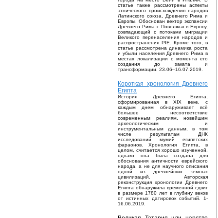
статье также рассмотрены аспекты
этнического происхождения народов
Латинского союза, Древнего Рима и
Европы. Обоснован вектор экспансии
Древнего Рима с Поволжья в Европу,
совпадающий с потоками миграции
Великого перенаселения народов и
распространения PIE. Кроме того, в
статье рассмотрена динамика роста
и убыли населения Древнего Рима в
местах локализации с момента его
создания до заката и
трансформации. 23.06–16.07.2019.
Короткая хронология Древнего
Египта
История Древнего Египта,
сформированная в XIX веке, с
каждым днем обнаруживает всё
большее несоответствие
современным реалиям, новейшим
археологическим и
инструментальным данным, в том
числе результатам ДНК
исследований мумий египетских
фараонов. Хронология Египта, в
целом, считается хорошо изученной,
однако она была создана для
обоснования античности еврейского
народа, а не для научного описания
одной из древнейших земных
цивилизаций. Авторская
реконструкция хронологии Древнего
Египта обнаружила временной сдвиг
в размере 1780 лет в глубину веков
от истинных датировок событий. 1-
16.06.2019.