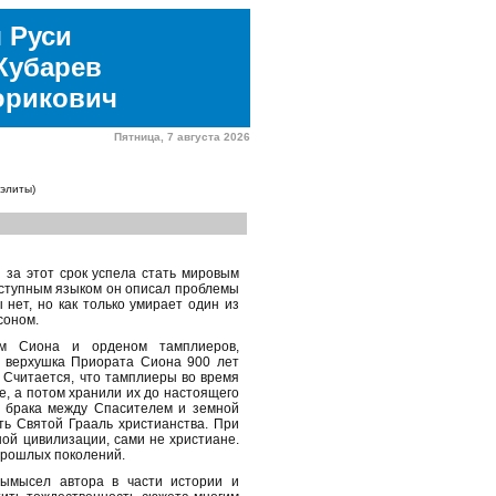
 Руси
Кубарев
юрикович
Пятница, 7 августа 2026
элиты)
 за этот срок успела стать мировым
оступным языком он описал проблемы
 нет, но как только умирает один из
соном.
ом Сиона и орденом тамплиеров,
я верхушка Приората Сиона 900 лет
 Считается, что тамплиеры во время
, а потом хранили их до настоящего
т брака между Спасителем и земной
ть Святой Грааль христианства. При
ой цивилизации, сами не христиане.
прошлых поколений.
ымысел автора в части истории и