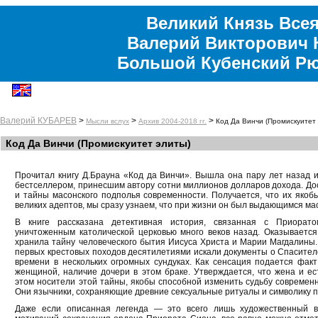
Великий Князь Всея
Валерий Викторович 
Большой Кубенский Р
Валерий КУБАРЕВ
>
>
>
Мысли вслух
Архив 2004-2018 гг.
Код Да Винчи (Промискуитет 
Код Да Винчи (Промискуитет элиты)
Прочитал книгу Д.Брауна «Код да Винчи». Вышла она пару лет назад и
бестселлером, принесшим автору сотни миллионов долларов дохода. Д
и тайны масонского подполья современности. Получается, что их якобы
великих адептов, мы сразу узнаем, что при жизни он был выдающимся ма
В книге рассказана детективная история, связанная с Приорат
уничтоженным католической церковью много веков назад. Оказываетс
хранила тайну человеческого бытия Иисуса Христа и Марии Магдалины.
первых крестовых походов десятилетиями искали документы о Спасителе
времени в нескольких огромных сундуках. Как сенсация подается фак
женщиной, наличие дочери в этом браке. Утверждается, что жена и ес
этом носители этой тайны, якобы способной изменить судьбу современн
Они язычники, сохраняющие древние сексуальные ритуалы и символику 
Даже если описанная легенда — это всего лишь художественный в