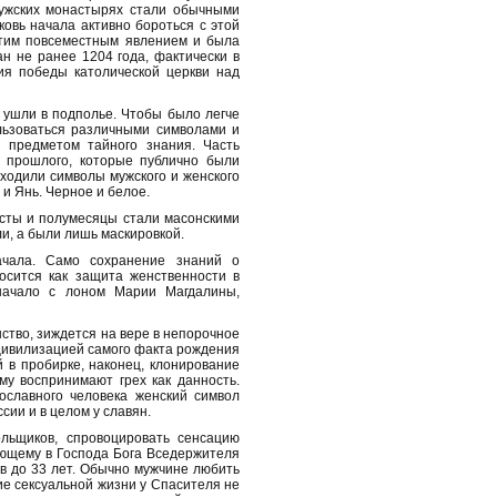
мужских монастырях стали обычными
овь начала активно бороться с этой
этим повсеместным явлением и была
н не ранее 1204 года, фактически в
ия победы католической церкви над
 ушли в подполье. Чтобы было легче
льзоваться различными символами и
 предметом тайного знания. Часть
 прошлого, которые публично были
входили символы мужского и женского
ь и Янь. Черное и белое.
сты и полумесяцы стали масонскими
и, а были лишь маскировкой.
ачала. Само сохранение знаний о
сится как защита женственности в
 начало с лоном Марии Магдалины,
ство, зиждется на вере в непорочное
цивилизацией самого факта рождения
 в пробирке, наконец, клонирование
у воспринимают грех как данность.
ославного человека женский символ
сии и в целом у славян.
ольщиков, спровоцировать сенсацию
ющему в Господа Бога Вседержителя
ов до 33 лет. Обычно мужчине любить
е сексуальной жизни у Спасителя не