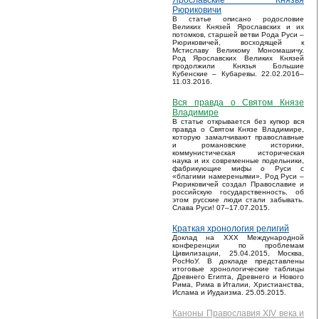
Ярославские Князья
Рюриковичи
В статье описано родословие
Великих Князей Ярославских и их
потомков, старшей ветви Рода Руси –
Рюриковичей, восходящей к
Мстиславу Великому Мономашичу.
Род Ярославских Великих Князей
продолжили Князья Большие
Кубенские – Кубаревы. 22.02.2016–
11.03.2016.
Вся правда о Святом Князе
Владимире
В статье открывается без купюр вся
правда о Святом Князе Владимире,
которую замалчивают православные
и романовские историки,
коммунистическая историческая
наука и их современные подельники,
фабрикующие мифы о Руси с
«благими намереньями». Род Руси –
Рюриковичей создал Православие и
российскую государственность, об
этом русские люди стали забывать.
Слава Руси! 07–17.07.2015.
Краткая хронология религий
Доклад на XXX Международной
конференции по проблемам
Цивилизации, 25.04.2015, Москва,
РосНоУ. В докладе представлены
итоговые хронологические таблицы
Древнего Египта, Древнего и Нового
Рима, Рима в Италии, Христианства,
Ислама и Иудаизма. 25.05.2015.
Каноны Православия XIV века и