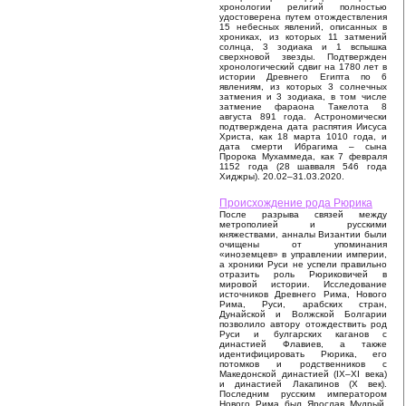
хронологии религий полностью
удостоверена путем отождествления
15 небесных явлений, описанных в
хрониках, из которых 11 затмений
солнца, 3 зодиака и 1 вспышка
сверхновой звезды. Подтвержден
хронологический сдвиг на 1780 лет в
истории Древнего Египта по 6
явлениям, из которых 3 солнечных
затмения и 3 зодиака, в том числе
затмение фараона Такелота 8
августа 891 года. Астрономически
подтверждена дата распятия Иисуса
Христа, как 18 марта 1010 года, и
дата смерти Ибрагима – сына
Пророка Мухаммеда, как 7 февраля
1152 года (28 шавваля 546 года
Хиджры). 20.02–31.03.2020.
Происхождение рода Рюрика
После разрыва связей между
метрополией и русскими
княжествами, анналы Византии были
очищены от упоминания
«иноземцев» в управлении империи,
а хроники Руси не успели правильно
отразить роль Рюриковичей в
мировой истории. Исследование
источников Древнего Рима, Нового
Рима, Руси, арабских стран,
Дунайской и Волжской Болгарии
позволило автору отождествить род
Руси и булгарских каганов с
династией Флавиев, а также
идентифицировать Рюрика, его
потомков и родственников с
Македонской династией (IX–XI века)
и династией Лакапинов (X век).
Последним русским императором
Нового Рима был Ярослав Мудрый,