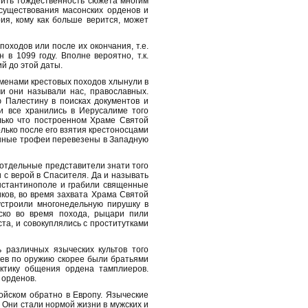
ить тождественность сюжета многим
существования масонских орденов и
ия, кому как больше верится, может
оходов или после их окончания, т.е.
 в 1099 году. Вполне вероятно, т.к.
й до этой даты.
менами крестовых походов хлынули в
и они называли нас, православных.
 Палестину в поисках документов и
 все хранились в Иерусалиме того
лько что построенном Храме Святой
лько после его взятия крестоносцами
енные трофеи перевезены в Западную
отдельные представители знати того
 с верой в Спасителя. Да и называть
онстантинополе и грабили священные
ков, во время захвата Храма Святой
строили многонедельную пирушку в
ско во время похода, рыцари пили
та, и совокуплялись с проститутками
 различных языческих культов того
тьев по оружию скорее были братьями
ктику общения ордена тамплиеров.
 орденов.
ойском обратно в Европу. Языческие
 Они стали нормой жизни в мужских и