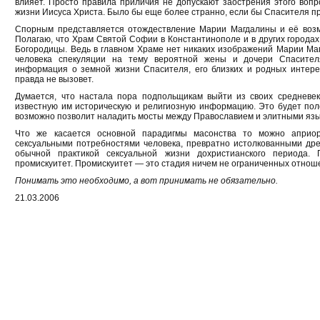
влияет. Просто правила приличия не допускают заострения этого вопр
жизни Иисуса Христа. Было бы еще более странно, если бы Спасителя пр
Спорным представляется отождествление Марии Магдалины и её возм
Полагаю, что Храм Святой Софии в Константинополе и в других городах
Богородицы. Ведь в главном Храме нет никаких изображений Марии Ма
человека спекуляции на тему вероятной жены и дочери Спасител
информация о земной жизни Спасителя, его близких и родных интере
правда не вызовет.
Думается, что настала пора подпольщикам выйти из своих средневе
известную им историческую и религиозную информацию. Это будет пол
возможно позволит наладить мосты между Православием и элитными яз
Что же касается основной парадигмы масонства то можно априор
сексуальными потребностями человека, превратно истолкованными др
обычной практикой сексуальной жизни дохристианского периода. 
промискуитет. Промискуитет — это стадия ничем не ограниченных отнош
Понимать это необходимо, а вот принимать не обязательно.
21.03.2006