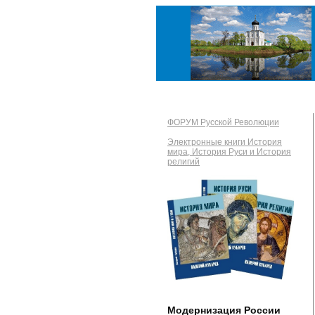
ФОРУМ Русской Революции
Электронные книги История
мира, История Руси и История
религий
Модернизация России