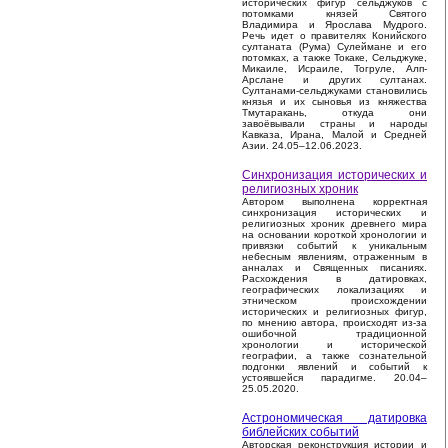
исторических фигур сельджуков с
потомками князей Святого
Владимира и Ярослава Мудрого.
Речь идет о правителях Конийского
султаната (Рума) Сулеймане и его
потомках, а также Токаке, Сельджуке,
Микаиле, Исраиле, Тогруле, Алп-
Арслане и других султанах.
Султанами-сельджуками становились
князья и их сыновья из княжества
Тмутаракань, откуда они
завоёвывали страны и народы
Кавказа, Ирана, Малой и Средней
Азии. 24.05–12.06.2023.
Синхронизация исторических и
религиозных хроник
Автором выполнена корректная
синхронизация исторических и
религиозных хроник древнего мира
на основании короткой хронологии и
привязки событий к уникальным
небесным явлениям, отраженным в
анналах и Священных писаниях.
Расхождения в датировках,
географических локализациях и
этническом происхождении
исторических и религиозных фигур,
по мнению автора, происходят из-за
ошибочной традиционной
хронологии и исторической
географии, а также сознательной
подгонки явлений и событий к
устоявшейся парадигме. 20.04–
25.05.2020.
Астрономическая датировка
библейских событий
Авторская реконструкция истории и