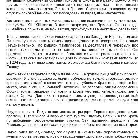
мотиваций сохранения ордена Приората Сиона, все равно можно отмет
другим — известным или скрытым от посторонних глаз — принципам 
кланов, например ордена Святого Грааля. Сказка или правдивая истор
служить основой небольшого исследования парадигмы масонства.
Большинство старинных масонских орденов возникли в эпоху крестовых п
на рубеже XII—XIII веков. В книге говорится, что Приорат Сиона создан
библейские события, на мой взгляд, происходили за несколько десятилети
Толпы невежественных языческих варваров из Западной Европы под зна
Палестину отвоевывать христианские ценности у неверных. Неверным
Неудивительно, что рыцари тамплиеров за десятилетия перерыли всю
священных предметов, но не нашли — их попросту там не было. Они
времени — в Константинополе. Большая их часть располагалась в то
Софии, а также в монастырях и церквях, окружавших Константинополь. То
в 1204 году истинные христианские сокровища были похищены и как во
Европу.
Часть этих артефактов получили небольшие группы рыцарей или просто 
времени. У этого рыцарства были проблемы не только с географией, но и
христианами людей с крестами, которые убивали братьев по вере в К
места, можно лишь с большой натяжкой. По воспоминаниям современни
Софии толпы рыцарей по локти в крови местных жителей-христиан у
стенах Храма. Для них танцевали проститутки, сопровождавшие вой
священное вино, хранящееся в запасниках Храма со времен Иисуса Хрис
на полу церкви.
Неудивительно. Ведь «христианские» рыцари Европы придерживались
времени. В том числе и вакхического культа. Видимо, большинство бра
по любовным гомосексуальным утехам. Эти привычки перешли в пра
Гомосексуальные оргии входят до сих пор в обряд посвящения некоторых
Вакханалия победы западного оружия и «христиан» переместилась с в
культы и оргии переплелись с извращенным христианством победителей.