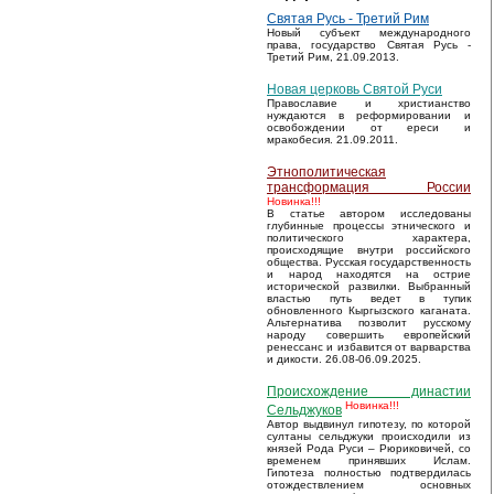
Святая Русь - Третий Рим
Новый субъект международного
права, государство Святая Русь -
Третий Рим, 21.09.2013.
Новая церковь Святой Руси
Православие и христианство
нуждаются в реформировании и
освобождении от ереси и
мракобесия. 21.09.2011.
Этнополитическая
трансформация России
Новинка!!!
В статье автором исследованы
глубинные процессы этнического и
политического характера,
происходящие внутри российского
общества. Русская государственность
и народ находятся на острие
исторической развилки. Выбранный
властью путь ведет в тупик
обновленного Кыргызского каганата.
Альтернатива позволит русскому
народу совершить европейский
ренессанс и избавится от варварства
и дикости. 26.08-06.09.2025.
Происхождение династии
Новинка!!!
Сельджуков
Автор выдвинул гипотезу, по которой
султаны сельджуки происходили из
князей Рода Руси – Рюриковичей, со
временем принявших Ислам.
Гипотеза полностью подтвердилась
отождествлением основных