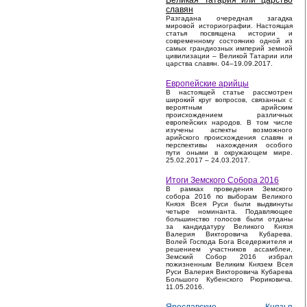
Великая Татария или царство
славян
Разгадана очередная загадка
мировой историографии. Настоящая
статья посвящена истории и
современному состоянию одной из
самых грандиозных империй земной
цивилизации – Великой Татарии или
царства славян. 04–19.09.2017.
Европейские арийцы
В настоящей статье рассмотрен
широкий круг вопросов, связанных с
вероятным арийским
происхождением различных
европейских народов. В том числе
изучены аспекты возможного
арийского происхождения славян и
перспективы нахождения особого
пути оными в окружающем мире.
25.02.2017 – 24.03.2017.
Итоги Земского Собора 2016
В рамках проведения Земского
собора 2016 по выборам Великого
Князя Всея Руси были выдвинуты
четыре номинанта. Подавляющее
большинство голосов были отданы
за кандидатуру Великого Князя
Валерия Викторовича Кубарева.
Волей Господа Бога Вседержителя и
решением участников ассамблеи,
Земский Собор 2016 избрал
пожизненным Великим Князем Всея
Руси Валерия Викторовича Кубарева
Большого Кубенского Рюриковича.
11.05.2016.