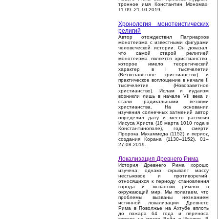
тронное имя Константин Мономах.
11.09–21.10.2019.
Хронология монотеистических
религий
Автор отождествил Патриархов
монотеизма с известными фигурами
человеческой истории. Он доказал,
что самой старой религией
монотеизма является христианство,
которое имело теоретический
характер в I тысячелетии
(Ветхозаветное христианство) и
практическое воплощение в начале II
тысячелетия (Новозаветное
христианство). Ислам и иудаизм
возникли лишь в начале VII века и
стали радикальными ветвями
христианства. На основании
изучения солнечных затмений автор
определил дату и место распятия
Иисуса Христа (18 марта 1010 года в
Константинополе), год смерти
Пророка Мухаммеда (1152) и период
создания Корана (1130–1152). 01–
27.08.2019.
Локализация Древнего Рима
История Древнего Рима хорошо
изучена, однако скрывает массу
нестыковок и противоречий,
относящихся к периоду становления
города и экспансии римлян в
окружающий мир. Мы полагаем, что
проблемы вызваны незнанием
истинной локализации Древнего
Рима в Поволжье на Ахтубе вплоть
до пожара 64 года и переноса
города на место Вейи в Италии. В