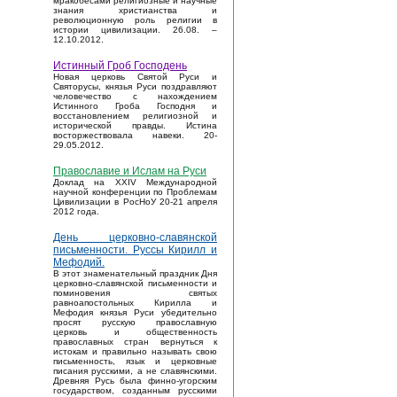
мракобесами религиозные и научные
знания христианства и
революционную роль религии в
истории цивилизации. 26.08. –
12.10.2012.
Истинный Гроб Господень
Новая церковь Святой Руси и
Святорусы, князья Руси поздравляют
человечество с нахождением
Истинного Гроба Господня и
восстановлением религиозной и
исторической правды. Истина
восторжествовала навеки. 20-
29.05.2012.
Православие и Ислам на Руси
Доклад на XXIV Международной
научной конференции по Проблемам
Цивилизации в РосНоУ 20-21 апреля
2012 года.
День церковно-славянской
письменности. Руссы Кирилл и
Мефодий.
В этот знаменательный праздник Дня
церковно-славянской письменности и
поминовения святых
равноапостольных Кирилла и
Мефодия князья Руси убедительно
просят русскую православную
церковь и общественность
православных стран вернуться к
истокам и правильно называть свою
письменность, язык и церковные
писания русскими, а не славянскими.
Древняя Русь была финно-угорским
государством, созданным русскими