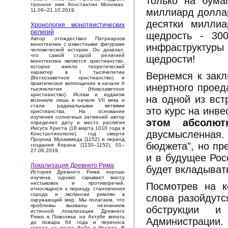
только на бума
тронное имя Константин Мономах.
миллиард доллар
11.09–21.10.2019.
десятки миллиа
Хронология монотеистических
религий
щедрость - 30
Автор отождествил Патриархов
монотеизма с известными фигурами
инфраструктуры
человеческой истории. Он доказал,
что самой старой религией
щедрости!
монотеизма является христианство,
которое имело теоретический
характер в I тысячелетии
Вернемся к закл
(Ветхозаветное христианство) и
практическое воплощение в начале II
инертного проед
тысячелетия (Новозаветное
христианство). Ислам и иудаизм
на одной из вст
возникли лишь в начале VII века и
стали радикальными ветвями
это курс на инве
христианства. На основании
изучения солнечных затмений автор
этом абсолют
определил дату и место распятия
Иисуса Христа (18 марта 1010 года в
двусмысленная. 
Константинополе), год смерти
Пророка Мухаммеда (1152) и период
бюджета", но пре
создания Корана (1130–1152). 01–
27.08.2019.
и в будущее Рос
Локализация Древнего Рима
будет вкладыват
История Древнего Рима хорошо
изучена, однако скрывает массу
нестыковок и противоречий,
Посмотрев на к
относящихся к периоду становления
города и экспансии римлян в
слова разойдутс
окружающий мир. Мы полагаем, что
проблемы вызваны незнанием
обструкции и
истинной локализации Древнего
Рима в Поволжье на Ахтубе вплоть
Администрации.
до пожара 64 года и переноса
города на место Вейи в Италии. В