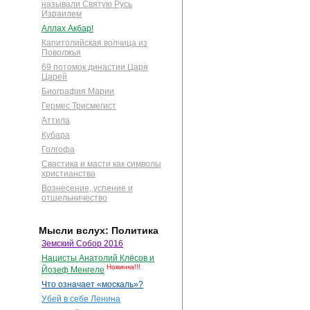
называли Святую Русь
Израилем
Аллах Акбар!
Капитолийская волчица из
Поволжья
69 потомок династии Царя
Царей
Биография Марии
Гермес Трисмегист
Аттила
Кубара
Голгофа
Свастика и масти как символы
христианства
Вознесение, успение и
отшельничество
Мысли вслух: Политика
Земский Собор 2016
Нацисты Анатолий Клёсов и
Новинка!!!
Йозеф Менгеле
Что означает «москаль»?
Убей в себе Ленина