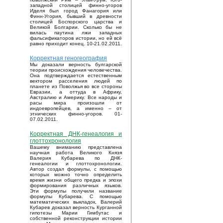
западной столицей финно-угоров
Иделя был город Фанагория или
Финн-Угория, бывший в древности
столицей Боспорского царства и
Великой Болгарии. Сколько бы не
вилась паутина лжи западных
фальсификаторов истории, но ей всё
равно приходит конец. 10-21.02.2011.
Корректная геногеография
Мы доказали верность булгарской
теории происхождения человечества.
Она подтверждается естественным
вектором расселения людей по
планете из Поволжья во все стороны
Евразии, а оттуда в Африку,
Австралию и Америку. Все народы и
расы мира произошли от
индоевропейцев, а именно – от
этнических финно-угоров. 01-
07.02.2011.
Корректная ДНК-генеалогия и
глоттохронология
Вашему вниманию представлена
научная работа Великого Князя
Валерия Кубарева по ДНК-
генеалогии и глоттохронологии.
Автор создал формулы, с помощью
которых можно точно определить
время жизни общего предка и эпохи
формирования различных языков.
Эти формулы получили название
формулы Кубарева. С помощью
математических выкладок, Валерий
Кубарев доказал верность Курганной
гипотезы Марии Гимбутас и
собственной реконструкции истории