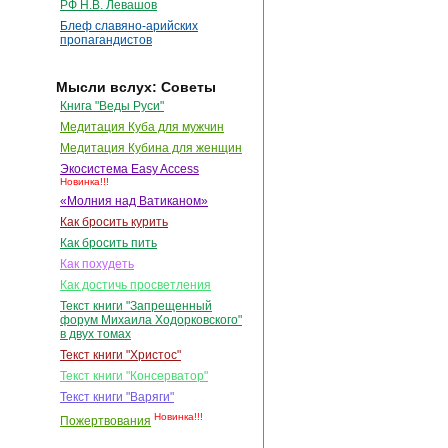
РФ Н.В. Левашов
Блеф славяно-арийских
пропагандистов
Мысли вслух: Советы
Книга "Веды Руси"
Медитация Куба для мужчин
Медитация Кубина для женщин
Экосистема Easy Access
Новинка!!!
«Молния над Ватиканом»
Как бросить курить
Как бросить пить
Как похудеть
Как достичь просветления
Текст книги "Запрещенный
форум Михаила Ходорковского"
в двух томах
Текст книги "Христос"
Текст книги "Консерватор"
Текст книги "Варяги"
Новинка!!!
Пожертвования