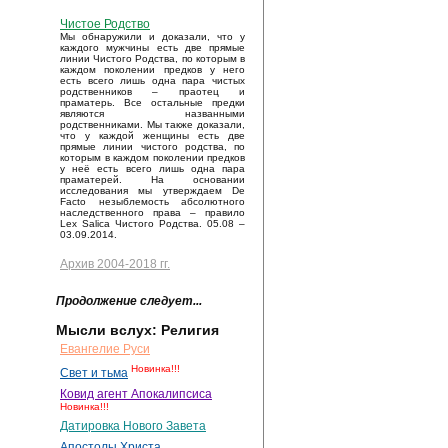
Чистое Родство
Мы обнаружили и доказали, что у
каждого мужчины есть две прямые
линии Чистого Родства, по которым в
каждом поколении предков у него
есть всего лишь одна пара чистых
родственников – праотец и
праматерь. Все остальные предки
являются названными
родственниками. Мы также доказали,
что у каждой женщины есть две
прямые линии чистого родства, по
которым в каждом поколении предков
у неё есть всего лишь одна пара
праматерей. На основании
исследования мы утверждаем De
Facto незыблемость абсолютного
наследственного права – правило
Lex Salica Чистого Родства. 05.08 –
03.09.2014.
Архив 2004-2018 гг.
Продолжение следует...
Мысли вслух: Религия
Евангелие Руси
Новинка!!!
Свет и тьма
Ковид агент Апокалипсиса
Новинка!!!
Датировка Нового Завета
Апостолы Христа