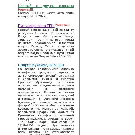
Шестой и другие вопросы
Новинка!!!
Почему РПЦ не хочет остановить
войну? 14.02.2022.
Новинка!!!
Пять вопросов к РПЦ
Первый вопрос: Какой сейчас год от
рождества Христова? Второй вопрос:
Когда и где был распят Иисус
Христос? Третий вопрос: Когда
начнется Апокалипсис? Четвертый
вопрос: Почему Тартар и царство
Зверя расположено в России? Пятый
вопрос: Когда Владимир Путин стал
вместилищем Зверя? 24-27.01.2022.
Пророк Мухаммед и Коран
На основе независимого анализа
артефактов, родового дерева и
астрономических явлений, связанных
с деяниями, жизнью и смертью
Пророка Мухаммеда, а также
исторических свидетельств первого
появления и правового
использования Корана в жизни
мусульман, автор сделал выводы об
интеграции в личности Пророка
Мухаммеда нескольких исторических
фигур VII и XII веков. Ими стали каган
Кубрат, он же император Ираклий,
аравийский Пророк или Халиф из
Праведных Халифов и истинный
Пророк Мухаммед, живший в 1090–
1052 годах. Коран был создан в
1130–1152 годах. Предложенная
интерпретация не подрывает каноны
веры Ислама, но устанавливает