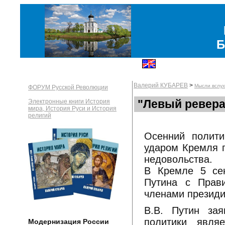
Б
Валерий КУБАРЕВ
>
Мысли вслух
ФОРУМ Русской Революции
"Левый реверан
Электронные книги История
мира, История Руси и История
религий
Осенний полити
ударом Кремля п
недовольства.
В Кремле 5 сен
Путина с Прави
членами президи
В.В. Путин зая
политики явля
Модернизация России