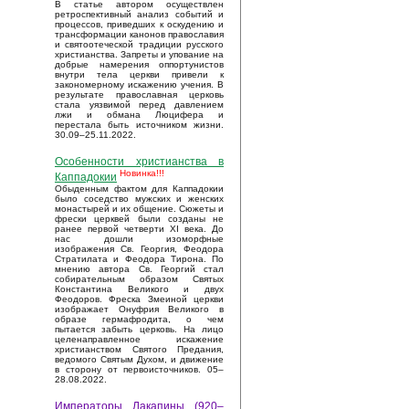
В статье автором осуществлен
ретроспективный анализ событий и
процессов, приведших к оскудению и
трансформации канонов православия
и святоотеческой традиции русского
христианства. Запреты и упование на
добрые намерения оппортунистов
внутри тела церкви привели к
закономерному искажению учения. В
результате православная церковь
стала уязвимой перед давлением
лжи и обмана Люцифера и
перестала быть источником жизни.
30.09–25.11.2022.
Особенности христианства в
Новинка!!!
Каппадокии
Обыденным фактом для Каппадокии
было соседство мужских и женских
монастырей и их общение. Сюжеты и
фрески церквей были созданы не
ранее первой четверти XI века. До
нас дошли изоморфные
изображения Св. Георгия, Феодора
Стратилата и Феодора Тирона. По
мнению автора Св. Георгий стал
собирательным образом Святых
Константина Великого и двух
Феодоров. Фреска Змеиной церкви
изображает Онуфрия Великого в
образе гермафродита, о чем
пытается забыть церковь. На лицо
целенаправленное искажение
христианством Святого Предания,
ведомого Святым Духом, и движение
в сторону от первоисточников. 05–
28.08.2022.
Императоры Лакапины (920–