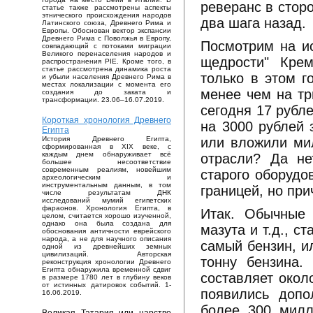
реверанс в сторо
статье также рассмотрены аспекты
этнического происхождения народов
два шага назад.
Латинского союза, Древнего Рима и
Европы. Обоснован вектор экспансии
Древнего Рима с Поволжья в Европу,
Посмотрим на и
совпадающий с потоками миграции
Великого перенаселения народов и
щедрости" Крем
распространения PIE. Кроме того, в
статье рассмотрена динамика роста
только в этом г
и убыли населения Древнего Рима в
местах локализации с момента его
менее чем на тр
создания до заката и
трансформации. 23.06–16.07.2019.
сегодня 17 рубл
Короткая хронология Древнего
на 3000 рублей 
Египта
или вложили ми
История Древнего Египта,
сформированная в XIX веке, с
каждым днем обнаруживает всё
отрасли? Да не
большее несоответствие
современным реалиям, новейшим
старого оборудо
археологическим и
инструментальным данным, в том
границей, но при
числе результатам ДНК
исследований мумий египетских
фараонов. Хронология Египта, в
Итак. Обычные 
целом, считается хорошо изученной,
однако она была создана для
мазута и т.д., с
обоснования античности еврейского
народа, а не для научного описания
самый бензин, и
одной из древнейших земных
цивилизаций. Авторская
тонну бензина.
реконструкция хронологии Древнего
Египта обнаружила временной сдвиг
составляет окол
в размере 1780 лет в глубину веков
от истинных датировок событий. 1-
появились допо
16.06.2019.
более 300 милл