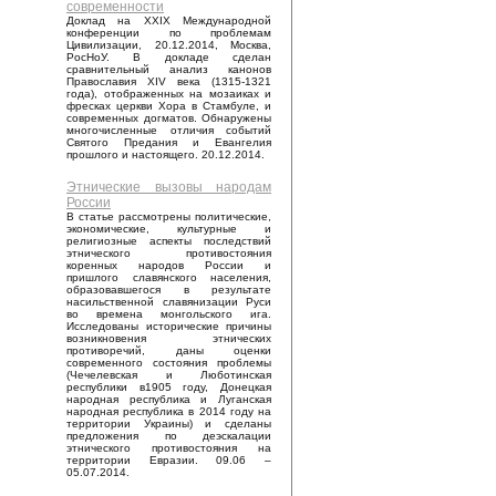
современности
Доклад на XXIX Международной
конференции по проблемам
Цивилизации, 20.12.2014, Москва,
РосНоУ. В докладе сделан
сравнительный анализ канонов
Православия XIV века (1315-1321
года), отображенных на мозаиках и
фресках церкви Хора в Стамбуле, и
современных догматов. Обнаружены
многочисленные отличия событий
Святого Предания и Евангелия
прошлого и настоящего. 20.12.2014.
Этнические вызовы народам
России
В статье рассмотрены политические,
экономические, культурные и
религиозные аспекты последствий
этнического противостояния
коренных народов России и
пришлого славянского населения,
образовавшегося в результате
насильственной славянизации Руси
во времена монгольского ига.
Исследованы исторические причины
возникновения этнических
противоречий, даны оценки
современного состояния проблемы
(Чечелевская и Люботинская
республики в1905 году, Донецкая
народная республика и Луганская
народная республика в 2014 году на
территории Украины) и сделаны
предложения по деэскалации
этнического противостояния на
территории Евразии. 09.06 –
05.07.2014.