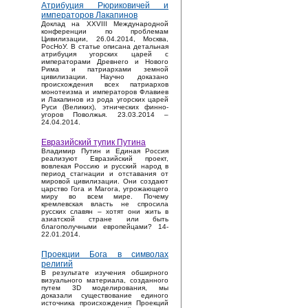
Атрибуция Рюриковичей и
императоров Лакапинов
Доклад на XXVIII Международной
конференции по проблемам
Цивилизации, 26.04.2014, Москва,
РосНоУ. В статье описана детальная
атрибуция угорских царей с
императорами Древнего и Нового
Рима и патриархами земной
цивилизации. Научно доказано
происхождения всех патриархов
монотеизма и императоров Флавиев
и Лакапинов из рода угорских царей
Руси (Великих), этнических финно-
угоров Поволжья. 23.03.2014 –
24.04.2014.
Евразийский тупик Путина
Владимир Путин и Единая Россия
реализуют Евразийский проект,
вовлекая Россию и русский народ в
период стагнации и отставания от
мировой цивилизации. Они создают
царство Гога и Магога, угрожающего
миру во всем мире. Почему
кремлевская власть не спросила
русских славян – хотят они жить в
азиатской стране или быть
благополучными европейцами? 14-
22.01.2014.
Проекции Бога в символах
религий
В результате изучения обширного
визуального материала, созданного
путем 3D моделирования, мы
доказали существование единого
источника происхождения Проекций