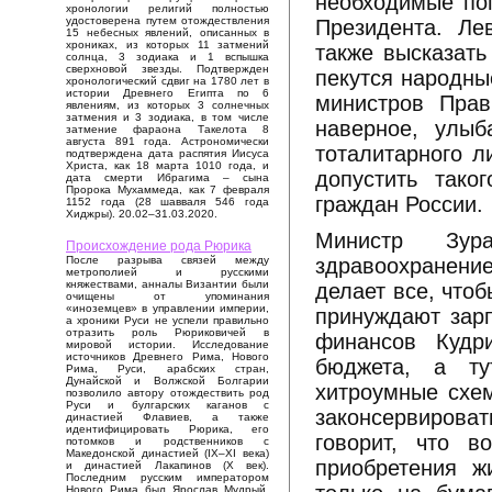
необходимые поп
хронологии религий полностью
удостоверена путем отождествления
Президента. Ле
15 небесных явлений, описанных в
хрониках, из которых 11 затмений
также высказать
солнца, 3 зодиака и 1 вспышка
сверхновой звезды. Подтвержден
пекутся народны
хронологический сдвиг на 1780 лет в
истории Древнего Египта по 6
министров Прав
явлениям, из которых 3 солнечных
затмения и 3 зодиака, в том числе
наверное, улыб
затмение фараона Такелота 8
августа 891 года. Астрономически
тоталитарного л
подтверждена дата распятия Иисуса
Христа, как 18 марта 1010 года, и
допустить тако
дата смерти Ибрагима – сына
Пророка Мухаммеда, как 7 февраля
граждан России.
1152 года (28 шавваля 546 года
Хиджры). 20.02–31.03.2020.
Министр Зур
Происхождение рода Рюрика
здравоохранение
После разрыва связей между
метрополией и русскими
княжествами, анналы Византии были
делает все, чтоб
очищены от упоминания
«иноземцев» в управлении империи,
принуждают зарп
а хроники Руси не успели правильно
отразить роль Рюриковичей в
финансов Кудр
мировой истории. Исследование
источников Древнего Рима, Нового
бюджета, а ту
Рима, Руси, арабских стран,
Дунайской и Волжской Болгарии
хитроумные схем
позволило автору отождествить род
Руси и булгарских каганов с
законсервироват
династией Флавиев, а также
идентифицировать Рюрика, его
говорит, что 
потомков и родственников с
Македонской династией (IX–XI века)
приобретения ж
и династией Лакапинов (X век).
Последним русским императором
Нового Рима был Ярослав Мудрый,