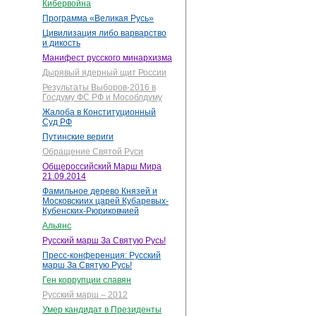
Кибервойна
Программа «Великая Русь»
Цивилизация либо варварство
и дикость
Манифест русского минархизма
Дырявый ядерный щит России
Результаты Выборов-2016 в
Госдуму ФС РФ и Мособлдуму
Жалоба в Конституционный
Суд РФ
Путинские вериги
Обращение Святой Руси
Общероссийский Марш Мира
21.09.2014
Фамильное дерево Князей и
Московскиих царей Кубаревых-
Кубенских-Рюриковчией
Альянс
Русский марш За Святую Русь!
Пресс-конференция: Русский
марш За Святую Русь!
Ген коррупции славян
Русский марш – 2012
Умер кандидат в Президенты