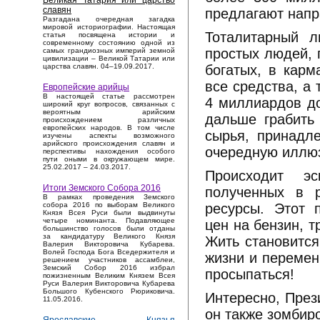
Великая Татария или царство
славян
предлагают напр
Разгадана очередная загадка
мировой историографии. Настоящая
Тоталитарный л
статья посвящена истории и
современному состоянию одной из
простых людей, 
самых грандиозных империй земной
цивилизации – Великой Татарии или
богатых, в карм
царства славян. 04–19.09.2017.
все средства, а 
Европейские арийцы
В настоящей статье рассмотрен
4 миллиардов до
широкий круг вопросов, связанных с
вероятным арийским
дальше грабить 
происхождением различных
европейских народов. В том числе
сырья, принадл
изучены аспекты возможного
арийского происхождения славян и
очередную иллюз
перспективы нахождения особого
пути оными в окружающем мире.
25.02.2017 – 24.03.2017.
Происходит эс
Итоги Земского Собора 2016
полученных в р
В рамках проведения Земского
ресурсы. Этот 
собора 2016 по выборам Великого
Князя Всея Руси были выдвинуты
четыре номинанта. Подавляющее
цен на бензин, т
большинство голосов были отданы
за кандидатуру Великого Князя
Жить становится
Валерия Викторовича Кубарева.
Волей Господа Бога Вседержителя и
жизни и перемен
решением участников ассамблеи,
Земский Собор 2016 избрал
просыпаться!
пожизненным Великим Князем Всея
Руси Валерия Викторовича Кубарева
Большого Кубенского Рюриковича.
Интересно, През
11.05.2016.
он также зомбиро