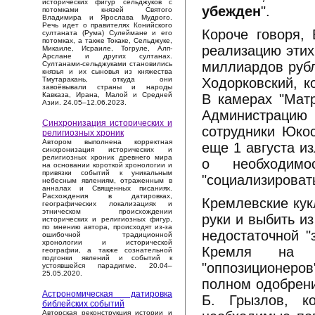
исторических фигур сельджуков с
убежден
".
потомками князей Святого
Владимира и Ярослава Мудрого.
Речь идет о правителях Конийского
Короче говоря, 
султаната (Рума) Сулеймане и его
потомках, а также Токаке, Сельджуке,
реализацию этих
Микаиле, Исраиле, Тогруле, Алп-
Арслане и других султанах.
миллиардов рубл
Султанами-сельджуками становились
князья и их сыновья из княжества
Ходорковский, к
Тмутаракань, откуда они
завоёвывали страны и народы
Кавказа, Ирана, Малой и Средней
В камерах "Мат
Азии. 24.05–12.06.2023.
Администраци
Синхронизация исторических и
сотрудники Юкос
религиозных хроник
Автором выполнена корректная
еще 1 августа из
синхронизация исторических и
религиозных хроник древнего мира
о необходим
на основании короткой хронологии и
привязки событий к уникальным
"социализироват
небесным явлениям, отраженным в
анналах и Священных писаниях.
Расхождения в датировках,
Кремлевские кук
географических локализациях и
этническом происхождении
руки и выбить из
исторических и религиозных фигур,
по мнению автора, происходят из-за
недостаточной "
ошибочной традиционной
хронологии и исторической
Кремля на т
географии, а также сознательной
подгонки явлений и событий к
"оппозиционеров
устоявшейся парадигме. 20.04–
25.05.2020.
полном одобрени
Астрономическая датировка
Б. Грызлов, к
библейских событий
Авторская реконструкция истории и