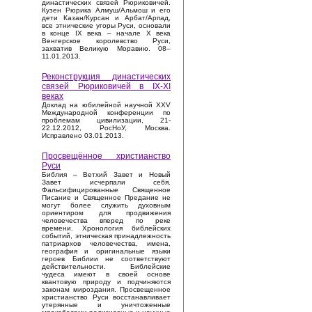
династических связей Рюриковичей.
Кузен Рюрика Алмуш/Альмош и его
дети Казан/Курсан и Арбат/Арпад,
все этнические угоры Руси, основали
в конце IX века – начале X века
Венгерское королевство Руси,
захватив Великую Моравию. 08–
11.01.2013.
Реконструкция династических
связей Рюриковичей в IX-XI
веках
Доклад на юбилейной научной XXV
Международной конференции по
проблемам цивилизации, 21-
22.12.2012, РосНоУ, Москва.
Исправлено 03.01.2013.
Просвещённое христианство
Руси
Библия – Ветхий Завет и Новый
Завет исчерпали себя.
Фальсифицированные Священное
Писание и Священное Предание не
могут более служить духовным
ориентиром для продвижения
человечества вперед по реке
времени. Хронология библейских
событий, этническая принадлежность
патриархов человечества, имена,
география и оригинальные языки
героев Библии не соответствуют
действительности. Библейские
чудеса имеют в своей основе
квантовую природу и подчиняются
законам мироздания. Просвещенное
христианство Руси восстанавливает
утерянные и уничтоженные