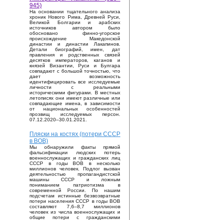
945)
На основании тщательного анализа
хроник Нового Рима, Древней Руси,
Великой Болгарии и арабских
источников автором было
обосновано финно-угорское
происхождение Македонской
династии и династии Лакапинов.
Детали биографий, имен, дат
правления и родственных связей
десятков императоров, каганов и
князей Византии, Руси и Булгара
совпадают с большой точностью, что
дает возможность
идентифицировать все исследуемые
личности с реальными
историческими фигурами. В местных
летописях они имеют различные или
совпадающие имена, в зависимости
от национальных особенностей
прозвищ исследуемых персон.
07.12.2020–30.01.2021.
Пляски на костях (потери СССР
в ВОВ)
Мы обнаружили факты прямой
фальсификации людских потерь
военнослужащих и гражданских лиц
СССР в годы ВОВ в несколько
миллионов человек. Подлог вызван
деятельностью пропагандистской
машины СССР и ложным
пониманием патриотизма в
современной России. По нашим
подсчетам истинные безвозвратные
потери населения СССР в годы ВОВ
составляют 7,6–8,7 миллионов
человек из числа военнослужащих и
общие потери с гражданскими