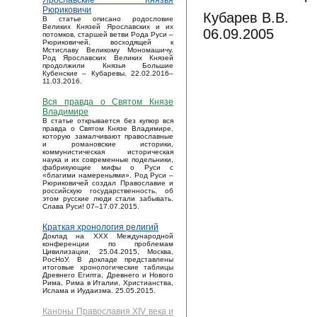
Ярославские Князья
Рюриковичи
Кубарев В.В.
В статье описано родословие
Великих Князей Ярославских и их
06.09.2005
потомков, старшей ветви Рода Руси –
Рюриковичей, восходящей к
Мстиславу Великому Мономашичу.
Род Ярославских Великих Князей
продолжили Князья Большие
Кубенские – Кубаревы. 22.02.2016–
11.03.2016.
Вся правда о Святом Князе
Владимире
В статье открывается без купюр вся
правда о Святом Князе Владимире,
которую замалчивают православные
и романовские историки,
коммунистическая историческая
наука и их современные подельники,
фабрикующие мифы о Руси с
«благими намереньями». Род Руси –
Рюриковичей создал Православие и
российскую государственность, об
этом русские люди стали забывать.
Слава Руси! 07–17.07.2015.
Краткая хронология религий
Доклад на XXX Международной
конференции по проблемам
Цивилизации, 25.04.2015, Москва,
РосНоУ. В докладе представлены
итоговые хронологические таблицы
Древнего Египта, Древнего и Нового
Рима, Рима в Италии, Христианства,
Ислама и Иудаизма. 25.05.2015.
Каноны Православия XIV века и