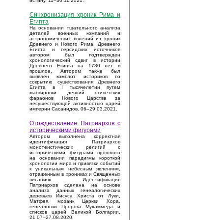
истину. 11–30.11.2021.
Синхронизация хроник Рима и
Египта
На основании тщательного анализа
деталей военных компаний и
астрономических явлений из хроник
Древнего и Нового Рима, Древнего
Египта и персидских источников
автором был подтвержден
хронологический сдвиг в истории
Древнего Египта на 1780 лет в
прошлое. Автором также был
выявлен комплот историков по
сокрытию существования Древнего
Египта в I тысячелетии путем
маскировки деяний египетских
фараонов Нового Царства за
несуществующей активностью царей
империи Сасанидов. 06–29.03.2021.
Отождествление Патриархов с
историческими фигурами
Автором выполнена корректная
идентификация Патриархов
монотеистических религий с
историческими фигурами прошлого
на основании парадигмы короткой
хронологии мира и привязки событий
к уникальным небесным явлениям,
отраженным в хрониках и Священных
писаниях. Идентификация
Патриархов сделана на основе
анализа данных генеалогических
деревьев Иисуса Христа от Луки,
Матфея, мозаик Церкви Хора,
генеалогии Пророка Мухаммеда и
списков царей Великой Болгарии.
21.07–27.08.2020.