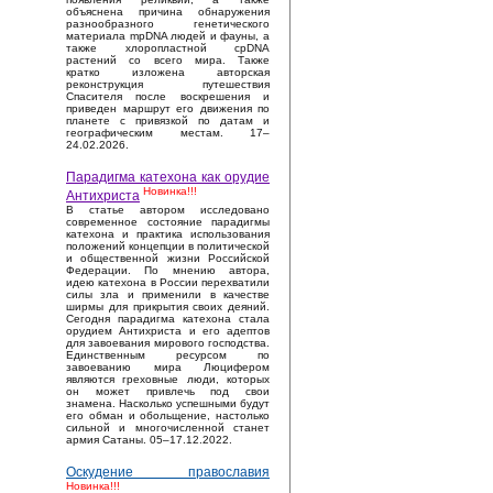
объяснена причина обнаружения
разнообразного генетического
материала mpDNA людей и фауны, а
также хлоропластной cpDNA
растений со всего мира. Также
кратко изложена авторская
реконструкция путешествия
Спасителя после воскрешения и
приведен маршрут его движения по
планете с привязкой по датам и
географическим местам. 17–
24.02.2026.
Парадигма катехона как орудие
Новинка!!!
Антихриста
В статье автором исследовано
современное состояние парадигмы
катехона и практика использования
положений концепции в политической
и общественной жизни Российской
Федерации. По мнению автора,
идею катехона в России перехватили
силы зла и применили в качестве
ширмы для прикрытия своих деяний.
Сегодня парадигма катехона стала
орудием Антихриста и его адептов
для завоевания мирового господства.
Единственным ресурсом по
завоеванию мира Люцифером
являются греховные люди, которых
он может привлечь под свои
знамена. Насколько успешными будут
его обман и обольщение, настолько
сильной и многочисленной станет
армия Сатаны. 05–17.12.2022.
Оскудение православия
Новинка!!!