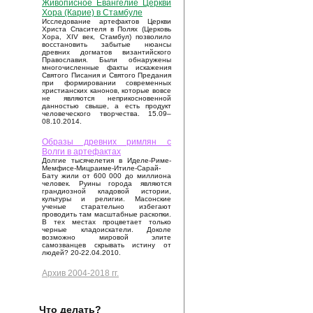
Живописное Евангелие Церкви
Хора (Карие) в Стамбуле
Исследование артефактов Церкви
Христа Спасителя в Полях (Церковь
Хора, XIV век, Стамбул) позволило
восстановить забытые нюансы
древних догматов византийского
Православия. Были обнаружены
многочисленные факты искажения
Святого Писания и Святого Предания
при формировании современных
христианских канонов, которые вовсе
не являются неприкосновенной
данностью свыше, а есть продукт
человеческого творчества. 15.09–
08.10.2014.
Образы древних римлян с
Волги в артефактах
Долгие тысячелетия в Иделе-Риме-
Мемфисе-Мицраиме-Итиле-Сарай-
Бату жили от 600 000 до миллиона
человек. Руины города являются
грандиозной кладовой истории,
культуры и религии. Масонские
ученые старательно избегают
проводить там масштабные раскопки.
В тех местах процветает только
черные кладоискатели. Доколе
возможно мировой элите
самозванцев скрывать истину от
людей? 20-22.04.2010.
Архив 2004-2018 гг.
Что делать?