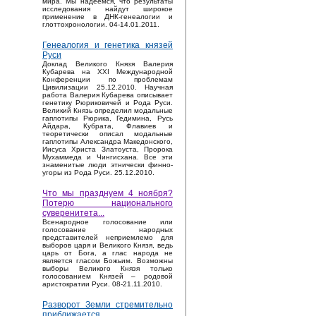
мира. Мы надеемся, что результаты
исследования найдут широкое
применение в ДНК-генеалогии и
глоттохронологии. 04-14.01.2011.
Генеалогия и генетика князей
Руси
Доклад Великого Князя Валерия
Кубарева на XXI Международной
Конференции по проблемам
Цивилизации 25.12.2010. Научная
работа Валерия Кубарева описывает
генетику Рюриковичей и Рода Руси.
Великий Князь определил модальные
гаплотипы Рюрика, Гедимина, Русь
Айдара, Кубрата, Флавиев и
теоретически описал модальные
гаплотипы Александра Македонского,
Иисуса Христа Златоуста, Пророка
Мухаммеда и Чингисхана. Все эти
знаменитые люди этнически финно-
угоры из Рода Руси. 25.12.2010.
Что мы празднуем 4 ноября?
Потерю национального
суверенитета...
Bсенародное голосование или
голосование народных
представителей неприемлемо для
выборов царя и Великого Князя, ведь
царь от Бога, а глас народа не
является гласом Божьим. Возможны
выборы Великого Князя только
голосованием Князей – родовой
аристократии Руси. 08-21.11.2010.
Разворот Земли стремительно
приближается