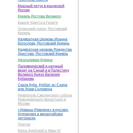
Красный петух в языческой
России
Кремль Ростова Великого
Башня Христа в Галате
Успенский собор, Ростовский
Кремль
Надвратная Церковь Иоанна
Богослова, Ростовский Кремль
Надвратная церковь Рождества
Христова, Ростовский Кремль
Неопалимая Кубина
Паломнический и научный
визит на Синай и в Палестину
Великого Князя Валерия
Кубарева
Скала Куба, Куббат ас-Сахра
или Храм Соломона
Некрополь Смоленского собора
Новодевичьего монастыря в
Москве
«Урманы-Римляне» в русских,
булгарских и византийских
летописях
Притчи
Князь Курбский и Иван IV