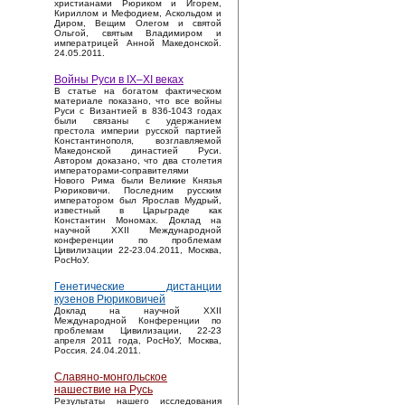
христианами Рюриком и Игорем,
Кириллом и Мефодием, Аскольдом и
Диром, Вещим Олегом и святой
Ольгой, святым Владимиром и
императрицей Анной Македонской.
24.05.2011.
Войны Руси в IX–XI веках
В статье на богатом фактическом
материале показано, что все войны
Руси с Византией в 836-1043 годах
были связаны с удержанием
престола империи русской партией
Константинополя, возглавляемой
Македонской династией Руси.
Автором доказано, что два столетия
императорами-соправителями
Нового Рима были Великие Князья
Рюриковичи. Последним русским
императором был Ярослав Мудрый,
известный в Царьграде как
Константин Мономах. Доклад на
научной XXII Международной
конференции по проблемам
Цивилизации 22-23.04.2011, Москва,
РосНоУ.
Генетические дистанции
кузенов Рюриковичей
Доклад на научной XXII
Международной Конференции по
проблемам Цивилизации, 22-23
апреля 2011 года, РосНоУ, Москва,
Россия. 24.04.2011.
Славяно-монгольское
нашествие на Русь
Результаты нашего исследования