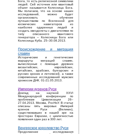
Бога, то есть религиозной символики
людей. Сей источник или квантовый
объект называется Колесница Бога.
Мы полагаем, что на основе наших
исследований, можно будет
организовать обучение
путешествиям по Вселенной для
космических навигаторов из
наиболее одаренных людей и
создать звездолеты с двигателями по
типу описанного квантового
генератора – Колесницы Бога или
Колесницы Куба. 25–30.08.2013.
Происхождение и миграция
славян
Исторические и генетические
маршруты миграций славян,
вычисленные с помощью древних
византийских, европейских,
китайских, арабских, булгарских и
русских хроник и летописей, а также
современных исследований мужских
хромосом ДНК. 01-21.05.2013.
Империи кузенов Руси
Доклад на научной XXVI
Международной конференции по
проблемам Цивилизации 26–
27.04.2013, Москва, РосНоУ. В статье
описаны пять мировых Империй
кузенов Руси (Великих),
существовавших в нашей эре на
просторах Евразии, с цикличностью
появления один раз в 300 лет.
Венгерское королевство Руси
Продолжение исследования