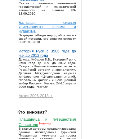
Статья с анализом аномальной
геофизической и климатической
активности на планете. 09-
12.09.2010.
Балтавар – символ
христианства, ислама и
иудаизма
Петрарка: «Когда народ обратится к
своей истории, его величие оживет»
30-31.03.2010
История Руси с 3506 года до
н.э. до 2012 года
Доклад: Кубарев В.В., История Руси с
3506 года до н.э. до 2012 года.
Секция «Цивилизационные аспекты
Российской истории и хронологии».
Десятая Международная научная
конференция «Цивилизация знаний:
глобальный кризис и инновационный
выбор России», Москва, 24-25 апреля
2009 года, РосНОУ.
Архив 2006-2018 гг.
Кто виноват?
Плащаница и путешествия
Новинка!!!
Спасителя
В статье автором проанализированы
данные исследования Туринской
Плащаницы, уточнена датировка
появления реликвии, а также