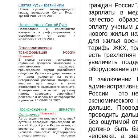
граждан России"
Святая Русь - Третий Рим
Новый субъект международного
зарплаты в мед
права, государство Святая Русь -
Третий Рим, 21.09.2013.
качество образ
Новая церковь Святой Руси
оплату ученым д
Православие и христианство
нового жилья на
нуждаются в реформировании и
освобождении от ереси и
для жилья воен
мракобесия. 21.09.2011.
тарифы ЖКХ, тра
Этнополитическая
трансформация России
есть трехлетняя
Новинка!!!
В статье автором исследованы
увеличить подд
глубинные процессы этнического и
политического характера,
оборудование дл
происходящие внутри российского
общества. Русская государственность
и народ находятся на острие
В заключении П
исторической развилки. Выбранный
властью путь ведет в тупик
административны
обновленного Кыргызского каганата.
Альтернатива позволит русскому
России - это н
народу совершить европейский
ренессанс и избавится от варварства
экономического 
и дикости. 26.08-06.09.2025.
дальше. Прово
Происхождение династии
проводить дальш
Новинка!!!
Сельджуков
Автор выдвинул гипотезу, по которой
без ощутимой от
султаны сельджуки происходили из
князей Рода Руси – Рюриковичей, со
должно быть бю
временем принявших Ислам.
Гипотеза полностью подтвердилась
человека, а зн
отождествлением основных