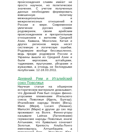
происхождения славян имеют не
просто научное, но политическое
значение. С учетом полученных
данных необходимо формировать
взвешенную политику
межнациональных и
межрелигиозных отношений в
России и мире. Современное
увлечение русских славян
родоверием, своим арийским
происхождением и презрительным
отношением к жителям Средней
Азии, Кавказа, Монголии, Китая и
других регионов мира несет
системную и логическую ошибки.
Родоверие вообще бессмысленно,
ведь предки родоверов России и
Украины вышли из Средней Азии и
были киргизами, алтайцами,
таджиками, пуштунами, уйгурами и
жужанями, а отнюдь не белокурыми
полубогами. 12-18.03.2011.
Древний Рим и Италийский
союз Поволжья
Научная статья на обширном
историческом материале доказывает,
что Древний Рим был создан финно-
угорскими племенами Итильского
союза Поволжья (Идель, Булгар).
Италийские народы Vestini (Весь),
Marsi (Меря), Lucani (Люкане),
Marrucini (Мари) и другие до сих пор
проживают на Волге. Финно-угоры
называли Latinas (Латинянами)
германские народы Поволжья, иначе
Алтынами, что буквально означает
Золотые. Крепость Альба-Лонго
именовалась Алтынбашем, а
поволжский Рим – Улак-Урум. Юго-