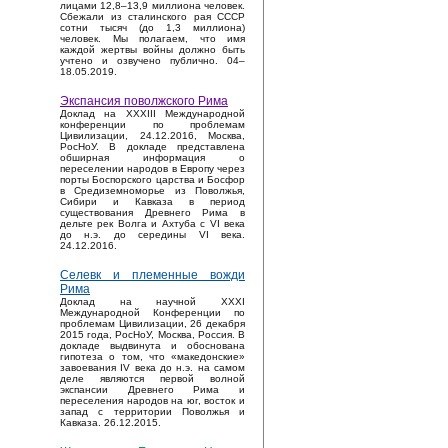
лицами 12,8–13,9 миллиона человек.
Сбежали из сталинского рая СССР
сотни тысяч (до 1,3 миллиона)
человек. Мы полагаем, что имя
каждой жертвы войны должно быть
учтено и озвучено публично. 04–
18.05.2019.
Экспансия поволжского Рима
Доклад на XXXIII Международной
конференции по проблемам
Цивилизации, 24.12.2016, Москва,
РосНоУ. В докладе представлена
обширная информация о
переселении народов в Европу через
порты Боспорского царства и Босфор
в Средиземноморье из Поволжья,
Сибири и Кавказа в период
существования Древнего Рима в
дельте рек Волга и Ахтуба с VI века
до н.э. до середины VI века.
24.12.2016.
Селевк и племенные вожди
Рима
Доклад на научной XXXI
Международной Конференции по
проблемам Цивилизации, 26 декабря
2015 года, РосНоУ, Москва, Россия. В
докладе выдвинута и обоснована
гипотеза о том, что «македонские»
завоевания IV века до н.э. на самом
деле являются первой волной
экспансии Древнего Рима и
переселения народов на юг, восток и
запад с территории Поволжья и
Кавказа. 26.12.2015.